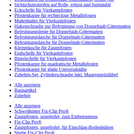
Sichtschutzstreifen auf Rolle, robust und formstabil
Eckschelle für Vierkantpfosten
Pfostenkappe für rechteckige Metallpfosten
Mattenhalter für Vierkantpfosten
Hakenschraube zur Befestigung von Doppelstab-Gittermatten
Befestigungsleiste für Doppelstab-Gittermatten
Befestigungslasche für Doppelstab-Gittermatten
Befestigungslasche für Doppelstab-Gittermatten
Klemmlasche für Zaunpfosten
Endschelle für Vierkantpfosten
Bügelschelle für Vierkantpfosten
Pfostenkappe für quadratische Metallpfosten
Pfostenkappe für glatte Universalstäbe
Zubehör-Set, Zylinderschraube inkl. Mauerspreizdübel
Alle anzeigen
Basisartikel
Zubehör
Alle anzeigen
Schweißgitter Fix-Clip Pro®
Zaunpfosten, ungebohrt, zum Einbetonieren
Fix-Clip Pro®
Zaunpfosten, ungebohrt, für Einschlag-Bodenhülsen
Strebe Fix-Clip Pro®