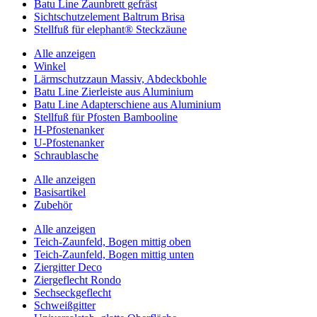
Batu Line Zaunbrett gefräst
Sichtschutzelement Baltrum Brisa
Stellfuß für elephant® Steckzäune
Alle anzeigen
Winkel
Lärmschutzzaun Massiv, Abdeckbohle
Batu Line Zierleiste aus Aluminium
Batu Line Adapterschiene aus Aluminium
Stellfuß für Pfosten Bambooline
H-Pfostenanker
U-Pfostenanker
Schraublasche
Alle anzeigen
Basisartikel
Zubehör
Alle anzeigen
Teich-Zaunfeld, Bogen mittig oben
Teich-Zaunfeld, Bogen mittig unten
Ziergitter Deco
Ziergeflecht Rondo
Sechseckgeflecht
Schweißgitter