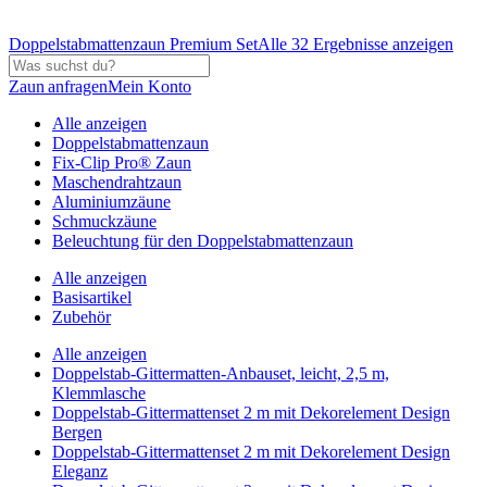
Doppelstabmattenzaun Premium Set
Alle 32 Ergebnisse anzeigen
Zaun anfragen
Mein Konto
Alle anzeigen
Doppelstabmattenzaun
Fix-Clip Pro® Zaun
Maschendrahtzaun
Aluminiumzäune
Schmuckzäune
Beleuchtung für den Doppelstabmattenzaun
Alle anzeigen
Basisartikel
Zubehör
Alle anzeigen
Doppelstab-Gittermatten-Anbauset, leicht, 2,5 m,
Klemmlasche
Doppelstab-Gittermattenset 2 m mit Dekorelement Design
Bergen
Doppelstab-Gittermattenset 2 m mit Dekorelement Design
Eleganz