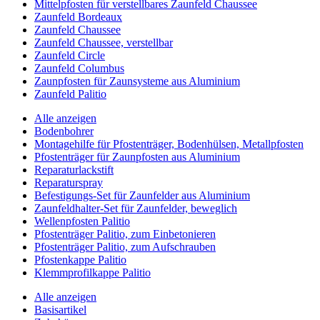
Mittelpfosten für verstellbares Zaunfeld Chaussee
Zaunfeld Bordeaux
Zaunfeld Chaussee
Zaunfeld Chaussee, verstellbar
Zaunfeld Circle
Zaunfeld Columbus
Zaunpfosten für Zaunsysteme aus Aluminium
Zaunfeld Palitio
Alle anzeigen
Bodenbohrer
Montagehilfe für Pfostenträger, Bodenhülsen, Metallpfosten
Pfostenträger für Zaunpfosten aus Aluminium
Reparaturlackstift
Reparaturspray
Befestigungs-Set für Zaunfelder aus Aluminium
Zaunfeldhalter-Set für Zaunfelder, beweglich
Wellenpfosten Palitio
Pfostenträger Palitio, zum Einbetonieren
Pfostenträger Palitio, zum Aufschrauben
Pfostenkappe Palitio
Klemmprofilkappe Palitio
Alle anzeigen
Basisartikel