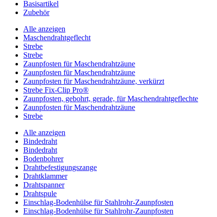
Basisartikel
Zubehör
Alle anzeigen
Maschendrahtgeflecht
Strebe
Strebe
Zaunpfosten für Maschendrahtzäune
Zaunpfosten für Maschendrahtzäune
Zaunpfosten für Maschendrahtzäune, verkürzt
Strebe Fix-Clip Pro®
Zaunpfosten, gebohrt, gerade, für Maschendrahtgeflechte
Zaunpfosten für Maschendrahtzäune
Strebe
Alle anzeigen
Bindedraht
Bindedraht
Bodenbohrer
Drahtbefestigungszange
Drahtklammer
Drahtspanner
Drahtspule
Einschlag-Bodenhülse für Stahlrohr-Zaunpfosten
Einschlag-Bodenhülse für Stahlrohr-Zaunpfosten