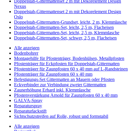
Doppelstab-Gittermattenset 2 m mit Dekorelement Design
Nexus
Doppelstab-Gittermattenset 2 m mit Dekorelement Design
Oslo
Doppelstab-Gittermatten-Grundset, leicht, 2 m, Klemmlasche
Doppelstab-Gittermatten-Set, leicht, 2,5 m, Flacheisen
Doppelstab-Gittermatten-Set, leicht, 2,5 m, Klemmlasche
Doppelstab-Gittermatten-Set, schwer, 2,5 m, Flacheisen
Alle anzeigen
Bodenbohrer
Montagehilfe für Pfostenträger, Bodenhülsen, Metallpfosten
Pfostenträger für Eckpfosten für Doppelstab-Gittermatten
Pfostenträger für Zaunpfosten 60 x 40 mm auf L-Randsteinen
Pfostenträger für Zaunpfosten 60 x 40 mm
Befestigungs-Set Gittermatten an Mauern oder Pfosten
Eckverbinder zur Verbindung zweier Gittermatten
Zaunerhöhung Erhard inkl. Klemmlasche
Pfostenverstärkung Arnold für Zaunpfosten 60 x 40 mm
GALVA-Spray
Reparaturspray
Reparaturlackstift
Sichtschutzstreifen auf Rolle, robust und formstabil
Alle anzeigen