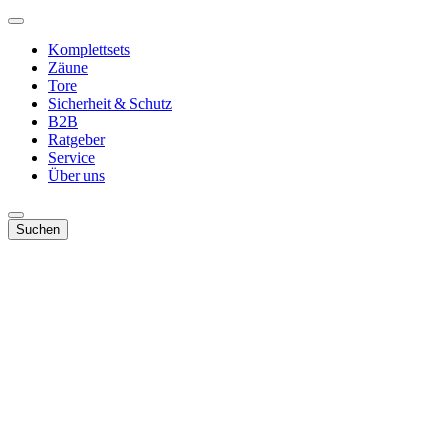
Komplettsets
Zäune
Tore
Sicherheit & Schutz
B2B
Ratgeber
Service
Über uns
Suchen