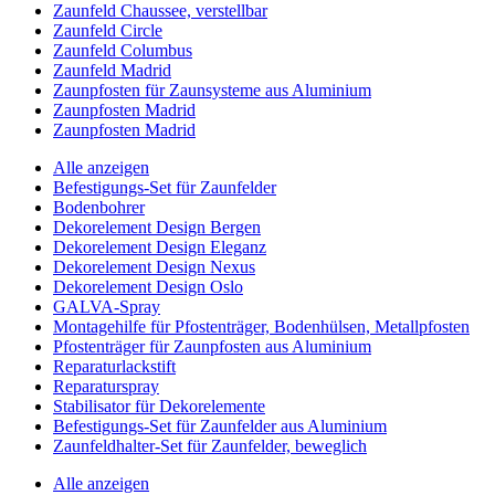
Zaunfeld Chaussee, verstellbar
Zaunfeld Circle
Zaunfeld Columbus
Zaunfeld Madrid
Zaunpfosten für Zaunsysteme aus Aluminium
Zaunpfosten Madrid
Zaunpfosten Madrid
Alle anzeigen
Befestigungs-Set für Zaunfelder
Bodenbohrer
Dekorelement Design Bergen
Dekorelement Design Eleganz
Dekorelement Design Nexus
Dekorelement Design Oslo
GALVA-Spray
Montagehilfe für Pfostenträger, Bodenhülsen, Metallpfosten
Pfostenträger für Zaunpfosten aus Aluminium
Reparaturlackstift
Reparaturspray
Stabilisator für Dekorelemente
Befestigungs-Set für Zaunfelder aus Aluminium
Zaunfeldhalter-Set für Zaunfelder, beweglich
Alle anzeigen