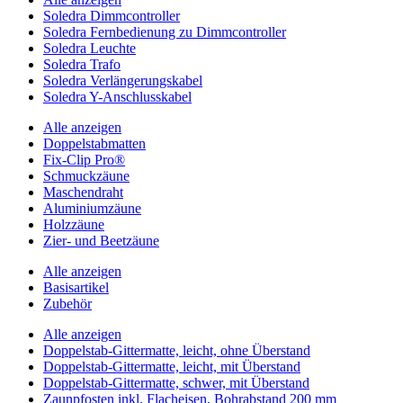
Soledra Dimmcontroller
Soledra Fernbedienung zu Dimmcontroller
Soledra Leuchte
Soledra Trafo
Soledra Verlängerungskabel
Soledra Y-Anschlusskabel
Alle anzeigen
Doppelstabmatten
Fix-Clip Pro®
Schmuckzäune
Maschendraht
Aluminiumzäune
Holzzäune
Zier- und Beetzäune
Alle anzeigen
Basisartikel
Zubehör
Alle anzeigen
Doppelstab-Gittermatte, leicht, ohne Überstand
Doppelstab-Gittermatte, leicht, mit Überstand
Doppelstab-Gittermatte, schwer, mit Überstand
Zaunpfosten inkl. Flacheisen, Bohrabstand 200 mm