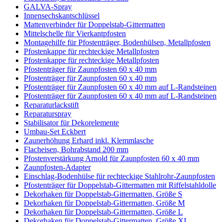
GALVA-Spray
Innensechskantschlüssel
Mattenverbinder für Doppelstab-Gittermatten
Mittelschelle für Vierkantpfosten
Montagehilfe für Pfostenträger, Bodenhülsen, Metallpfosten
Pfostenkappe für rechteckige Metallpfosten
Pfostenkappe für rechteckige Metallpfosten
Pfostenträger für Zaunpfosten 60 x 40 mm
Pfostenträger für Zaunpfosten 60 x 40 mm
Pfostenträger für Zaunpfosten 60 x 40 mm auf L-Randsteinen
Pfostenträger für Zaunpfosten 60 x 40 mm auf L-Randsteinen
Reparaturlackstift
Reparaturspray
Stabilisator für Dekorelemente
Umbau-Set Eckbert
Zaunerhöhung Erhard inkl. Klemmlasche
Flacheisen, Bohrabstand 200 mm
Pfostenverstärkung Arnold für Zaunpfosten 60 x 40 mm
Zaunpfosten-Adapter
Einschlag-Bodenhülse für rechteckige Stahlrohr-Zaunpfosten
Pfostenträger für Doppelstab-Gittermatten mit Riffelstahldolle
Dekorhaken für Doppelstab-Gittermatten, Größe S
Dekorhaken für Doppelstab-Gittermatten, Größe M
Dekorhaken für Doppelstab-Gittermatten, Größe L
Dekorhaken für Doppelstab-Gittermatten, Größe XL