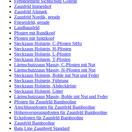
Fertigelement Sichtschutz Göhrde
Zaunfeld Immenhof
Zaunfeld Altmark
Zaunfeld Nordik, gerade
Friesenfeld, gerade
Landhausfeld
Pfosten mit Rundkopf
Pfosten mit Spitzkopf
Steckzaun Holstein, C-Pfosten StHo
Steckzaun Holstein, H-Pfosten
Steckzaun Holstein, L-Pfosten
Steckzaun Holstein, T-Pfosten
Lärmschutzzaun Massiv, C-Pfosten mit Nut
Lärmschutzzaun Massiv, H-Pfosten mit Nut
Steckzaun Holstein, Bohle mit Nut und Feder
Steckzaun Holstein, Führung
Steckzaun Holstein, Abdeckleiste
Steckzaun Holstein, Gitter
Lärmschutzzaun Massiv, Bohle mit Nut und Feder
Pfosten für Zaunfeld Bambooline
Anschlusspfosten für Zaunfeld Bambooline
Höhenversprungpfosten für Zaunfeld Bambooline
Eckpfosten für Zaunfeld Bambooline
Zaunfeld Bambooline
Batu Line Zaunbrett Standard