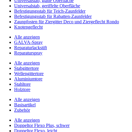
Universalstab, glatte Oberfläche
Universalstab, geriffelte Oberfläche
Befestigungsstab für Teich-Zaunfelder
Befestigungsstab für Rabatten-Zaunfelder
Zaunpfosten für Ziergitter Deco und Ziergeflecht Rondo
Knotengeflecht
Alle anzeigen
GALVA-Spray
Reparaturlackstift
Reparaturspray
Alle anzeigen
Stabgittertore
Wellengittertore
Aluminiumtore
Stahltore
Holztore
Alle anzeigen
Basisartikel
Zubehör
Alle anzeigen
Doppeltor Flexo Plus, schwer
Doppeltor Flexo, leicht