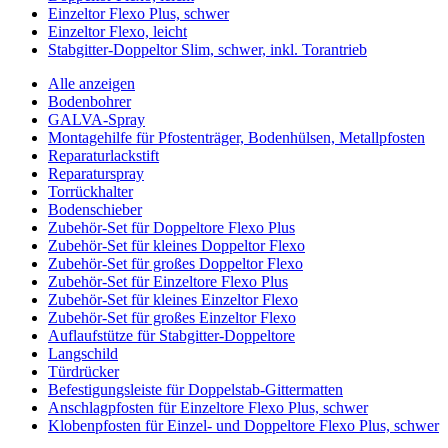
Einzeltor Flexo Plus, schwer
Einzeltor Flexo, leicht
Stabgitter-Doppeltor Slim, schwer, inkl. Torantrieb
Alle anzeigen
Bodenbohrer
GALVA-Spray
Montagehilfe für Pfostenträger, Bodenhülsen, Metallpfosten
Reparaturlackstift
Reparaturspray
Torrückhalter
Bodenschieber
Zubehör-Set für Doppeltore Flexo Plus
Zubehör-Set für kleines Doppeltor Flexo
Zubehör-Set für großes Doppeltor Flexo
Zubehör-Set für Einzeltore Flexo Plus
Zubehör-Set für kleines Einzeltor Flexo
Zubehör-Set für großes Einzeltor Flexo
Auflaufstütze für Stabgitter-Doppeltore
Langschild
Türdrücker
Befestigungsleiste für Doppelstab-Gittermatten
Anschlagpfosten für Einzeltore Flexo Plus, schwer
Klobenpfosten für Einzel- und Doppeltore Flexo Plus, schwer