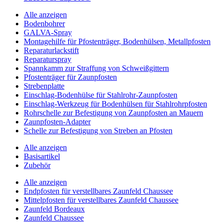
Alle anzeigen
Bodenbohrer
GALVA-Spray
Montagehilfe für Pfostenträger, Bodenhülsen, Metallpfosten
Reparaturlackstift
Reparaturspray
Spannkamm zur Straffung von Schweißgittern
Pfostenträger für Zaunpfosten
Strebenplatte
Einschlag-Bodenhülse für Stahlrohr-Zaunpfosten
Einschlag-Werkzeug für Bodenhülsen für Stahlrohrpfosten
Rohrschelle zur Befestigung von Zaunpfosten an Mauern
Zaunpfosten-Adapter
Schelle zur Befestigung von Streben an Pfosten
Alle anzeigen
Basisartikel
Zubehör
Alle anzeigen
Endpfosten für verstellbares Zaunfeld Chaussee
Mittelpfosten für verstellbares Zaunfeld Chaussee
Zaunfeld Bordeaux
Zaunfeld Chaussee