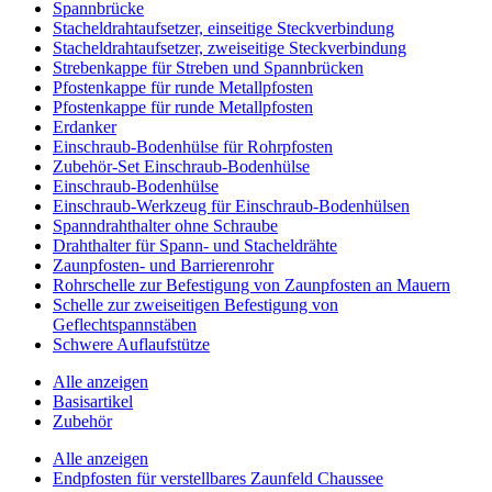
Spannbrücke
Stacheldrahtaufsetzer, einseitige Steckverbindung
Stacheldrahtaufsetzer, zweiseitige Steckverbindung
Strebenkappe für Streben und Spannbrücken
Pfostenkappe für runde Metallpfosten
Pfostenkappe für runde Metallpfosten
Erdanker
Einschraub-Bodenhülse für Rohrpfosten
Zubehör-Set Einschraub-Bodenhülse
Einschraub-Bodenhülse
Einschraub-Werkzeug für Einschraub-Bodenhülsen
Spanndrahthalter ohne Schraube
Drahthalter für Spann- und Stacheldrähte
Zaunpfosten- und Barrierenrohr
Rohrschelle zur Befestigung von Zaunpfosten an Mauern
Schelle zur zweiseitigen Befestigung von
Geflechtspannstäben
Schwere Auflaufstütze
Alle anzeigen
Basisartikel
Zubehör
Alle anzeigen
Endpfosten für verstellbares Zaunfeld Chaussee