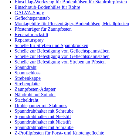
Einschlag-Werkzeug für Bodenhülsen für Stahlrohrpfosten
Einschraub-Bodenhülse für Rohre
GALVA-Spray
Geflechtspannstab
Montagehilfe für Pfostenträger, Bodenhülsen, Metallpfosten
Pfostenträger für Zaunpfosten
Reparaturlackstift
Reparaturspray
Schelle für Streben und Spannbrücken
Schelle zur Befestigung von Geflechtspannstäben
Schelle zur Befestigung von Geflechtspannstäben
Schelle zur Befestigung von Streben an Pfosten
Spanndraht
Spannschloss
Strebenkappe
Strebenplatte
Zaunpfosten-Adapter
Nähdraht auf Spindel
Stacheldraht
Drahtspanner mit Stahlnuss
Spanndrahthalter mit Schraube
Spanndrahthalter mit Nietstift
Spanndrahthalter mit Nietstift
Spanndrahthalter mit Schraube
Z-Profilpfosten für Forst- und Knotengeflechte