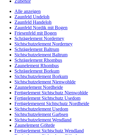
Zubehör
Alle anzeigen
Zaunfeld Undeloh
Zaunfeld Handeloh
Zaunfeld Nordik mit Bogen
Friesenfeld mit Bogen
Schrägelement Norderney
Sichtschutzelement Norderney
Schrägelement Baltrum
Sichtschutzelement Baltrum
Schrägelement Rhombus
Zaunelement Rhombus
Schrägelement Borkum
Sichtschutzelement Borkum
Sichtschutzelement Nienwohlde
Zaunnelement Nordheide
Fertigelement Sichtschutz Nienwohlde
Fertigelement Sichtschutz Usedom
Fertigelemenent Sichtschutz Nordheide
Sichtschutzelement Usedom
Sichtschutzelement Garbsen
Sichtschutzelement Wendland
Zaunelement Göhrde
Fertigelement Sichtschutz Wendland