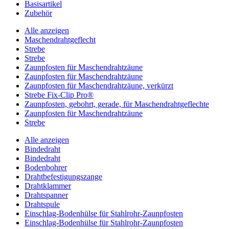
Basisartikel
Zubehör
Alle anzeigen
Maschendrahtgeflecht
Strebe
Strebe
Zaunpfosten für Maschendrahtzäune
Zaunpfosten für Maschendrahtzäune
Zaunpfosten für Maschendrahtzäune, verkürzt
Strebe Fix-Clip Pro®
Zaunpfosten, gebohrt, gerade, für Maschendrahtgeflechte
Zaunpfosten für Maschendrahtzäune
Strebe
Alle anzeigen
Bindedraht
Bindedraht
Bodenbohrer
Drahtbefestigungszange
Drahtklammer
Drahtspanner
Drahtspule
Einschlag-Bodenhülse für Stahlrohr-Zaunpfosten
Einschlag-Bodenhülse für Stahlrohr-Zaunpfosten