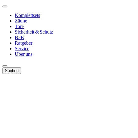
Komplettsets
Zäune
Tore
Sicherheit & Schutz
B2B
Ratgeber
Service
Über uns
Suchen