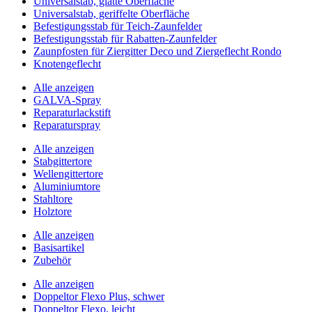
Universalstab, glatte Oberfläche
Universalstab, geriffelte Oberfläche
Befestigungsstab für Teich-Zaunfelder
Befestigungsstab für Rabatten-Zaunfelder
Zaunpfosten für Ziergitter Deco und Ziergeflecht Rondo
Knotengeflecht
Alle anzeigen
GALVA-Spray
Reparaturlackstift
Reparaturspray
Alle anzeigen
Stabgittertore
Wellengittertore
Aluminiumtore
Stahltore
Holztore
Alle anzeigen
Basisartikel
Zubehör
Alle anzeigen
Doppeltor Flexo Plus, schwer
Doppeltor Flexo, leicht