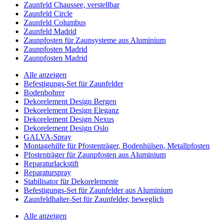
Zaunfeld Chaussee, verstellbar
Zaunfeld Circle
Zaunfeld Columbus
Zaunfeld Madrid
Zaunpfosten für Zaunsysteme aus Aluminium
Zaunpfosten Madrid
Zaunpfosten Madrid
Alle anzeigen
Befestigungs-Set für Zaunfelder
Bodenbohrer
Dekorelement Design Bergen
Dekorelement Design Eleganz
Dekorelement Design Nexus
Dekorelement Design Oslo
GALVA-Spray
Montagehilfe für Pfostenträger, Bodenhülsen, Metallpfosten
Pfostenträger für Zaunpfosten aus Aluminium
Reparaturlackstift
Reparaturspray
Stabilisator für Dekorelemente
Befestigungs-Set für Zaunfelder aus Aluminium
Zaunfeldhalter-Set für Zaunfelder, beweglich
Alle anzeigen