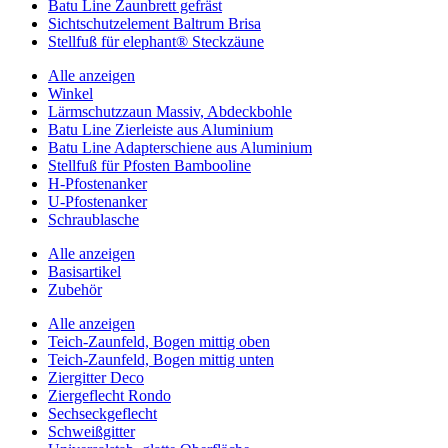
Batu Line Zaunbrett gefräst
Sichtschutzelement Baltrum Brisa
Stellfuß für elephant® Steckzäune
Alle anzeigen
Winkel
Lärmschutzzaun Massiv, Abdeckbohle
Batu Line Zierleiste aus Aluminium
Batu Line Adapterschiene aus Aluminium
Stellfuß für Pfosten Bambooline
H-Pfostenanker
U-Pfostenanker
Schraublasche
Alle anzeigen
Basisartikel
Zubehör
Alle anzeigen
Teich-Zaunfeld, Bogen mittig oben
Teich-Zaunfeld, Bogen mittig unten
Ziergitter Deco
Ziergeflecht Rondo
Sechseckgeflecht
Schweißgitter