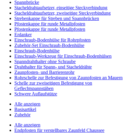
Spannbrücke
Stacheldrahtaufsetzer, einseitige Steckverbindung
Stacheldrahtaufsetzer, zweiseitige Steckverbindung
Strebenkappe für Streben und Spannbrücken
Pfostenkappe für runde Metallpfosten
Pfostenkappe für runde Metallpfosten
Erdanker
Einschraub-Bodenhülse für Rohrpfosten
Zubehör-Set Einschraub-Bodenhülse
Einschraub-Bodenhülse
Einschraub-Werkzeug für Einschraub-Bodenhülsen
Spanndrahthalter ohne Schraube
Drahthalter für Spann- und Stacheldrähte
Zaunpfosten- und Barrierenrohr
Rohrschelle zur Befestigung von Zaunpfosten an Mauern
Schelle zur zweiseitigen Befestigung von
Geflechtspannstäben
Schwere Auflaufstütze
Alle anzeigen
Basisartikel
Zubehör
Alle anzeigen
Endpfosten für verstellbares Zaunfeld Chaussee