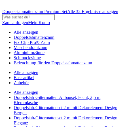
Doppelstabmattenzaun Premium Set
Alle 32 Ergebnisse anzeigen
Zaun anfragen
Mein Konto
Alle anzeigen
Doppelstabmattenzaun
Fix-Clip Pro® Zaun
Maschendrahtzaun
Aluminiumzäune
Schmuckzäune
Beleuchtung für den Doppelstabmattenzaun
Alle anzeigen
Basisartikel
Zubehör
Alle anzeigen
Doppelstab-Gittermatten-Anbauset, leicht, 2,5 m,
Klemmlasche
Doppelstab-Gittermattenset 2 m mit Dekorelement Design
Bergen
Doppelstab-Gittermattenset 2 m mit Dekorelement Design
Eleganz