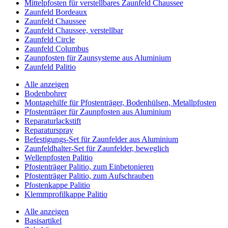
Mittelpfosten für verstellbares Zaunfeld Chaussee
Zaunfeld Bordeaux
Zaunfeld Chaussee
Zaunfeld Chaussee, verstellbar
Zaunfeld Circle
Zaunfeld Columbus
Zaunpfosten für Zaunsysteme aus Aluminium
Zaunfeld Palitio
Alle anzeigen
Bodenbohrer
Montagehilfe für Pfostenträger, Bodenhülsen, Metallpfosten
Pfostenträger für Zaunpfosten aus Aluminium
Reparaturlackstift
Reparaturspray
Befestigungs-Set für Zaunfelder aus Aluminium
Zaunfeldhalter-Set für Zaunfelder, beweglich
Wellenpfosten Palitio
Pfostenträger Palitio, zum Einbetonieren
Pfostenträger Palitio, zum Aufschrauben
Pfostenkappe Palitio
Klemmprofilkappe Palitio
Alle anzeigen
Basisartikel