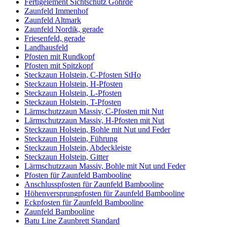
Fertigelement Sichtschutz Göhrde
Zaunfeld Immenhof
Zaunfeld Altmark
Zaunfeld Nordik, gerade
Friesenfeld, gerade
Landhausfeld
Pfosten mit Rundkopf
Pfosten mit Spitzkopf
Steckzaun Holstein, C-Pfosten StHo
Steckzaun Holstein, H-Pfosten
Steckzaun Holstein, L-Pfosten
Steckzaun Holstein, T-Pfosten
Lärmschutzzaun Massiv, C-Pfosten mit Nut
Lärmschutzzaun Massiv, H-Pfosten mit Nut
Steckzaun Holstein, Bohle mit Nut und Feder
Steckzaun Holstein, Führung
Steckzaun Holstein, Abdeckleiste
Steckzaun Holstein, Gitter
Lärmschutzzaun Massiv, Bohle mit Nut und Feder
Pfosten für Zaunfeld Bambooline
Anschlusspfosten für Zaunfeld Bambooline
Höhenversprungpfosten für Zaunfeld Bambooline
Eckpfosten für Zaunfeld Bambooline
Zaunfeld Bambooline
Batu Line Zaunbrett Standard