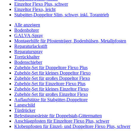
Einzeltor Flexo Plus, schwer
Einzeltor Flexo, leicht
Stabgitter-Doppeltor Slim, schwer, inkl. Torantrieb
Alle anzeigen
Bodenbohrer
GALVA-Spray
Montagehilfe für Pfostenträger, Bodenhülsen, Metallpfosten
Reparaturlackstift
Reparaturspray
Torrückhalter
Bodenschieber
Zubehör-Set für Doppeltore Flexo Plus
Zubehör-Set für kleines Doppeltor Flexo
Zubehör-Set für großes Doppeltor Flexo
Zubehör-Set für Einzeltore Flexo Plus
Zubehör-Set für kleines Einzeltor Flexo
Zubehör-Set für großes Einzeltor Flexo
Auflaufstütze für Stabgitter-Doppeltore
Langschild
Türdrücker
Befestigungsleiste für Doppelstab-Gittermatten
Anschlagpfosten für Einzeltore Flexo Plus, schwer
Klobenpfosten für Einzel- und Doppeltore Flexo Plus, schwer