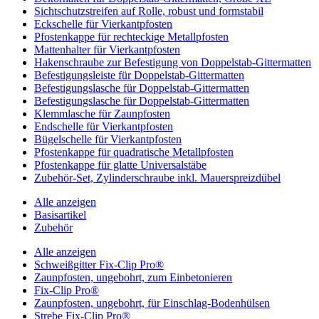
Sichtschutzstreifen auf Rolle, robust und formstabil
Eckschelle für Vierkantpfosten
Pfostenkappe für rechteckige Metallpfosten
Mattenhalter für Vierkantpfosten
Hakenschraube zur Befestigung von Doppelstab-Gittermatten
Befestigungsleiste für Doppelstab-Gittermatten
Befestigungslasche für Doppelstab-Gittermatten
Befestigungslasche für Doppelstab-Gittermatten
Klemmlasche für Zaunpfosten
Endschelle für Vierkantpfosten
Bügelschelle für Vierkantpfosten
Pfostenkappe für quadratische Metallpfosten
Pfostenkappe für glatte Universalstäbe
Zubehör-Set, Zylinderschraube inkl. Mauerspreizdübel
Alle anzeigen
Basisartikel
Zubehör
Alle anzeigen
Schweißgitter Fix-Clip Pro®
Zaunpfosten, ungebohrt, zum Einbetonieren
Fix-Clip Pro®
Zaunpfosten, ungebohrt, für Einschlag-Bodenhülsen
Strebe Fix-Clip Pro®