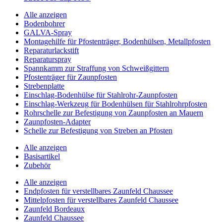
Alle anzeigen
Bodenbohrer
GALVA-Spray
Montagehilfe für Pfostenträger, Bodenhülsen, Metallpfosten
Reparaturlackstift
Reparaturspray
Spannkamm zur Straffung von Schweißgittern
Pfostenträger für Zaunpfosten
Strebenplatte
Einschlag-Bodenhülse für Stahlrohr-Zaunpfosten
Einschlag-Werkzeug für Bodenhülsen für Stahlrohrpfosten
Rohrschelle zur Befestigung von Zaunpfosten an Mauern
Zaunpfosten-Adapter
Schelle zur Befestigung von Streben an Pfosten
Alle anzeigen
Basisartikel
Zubehör
Alle anzeigen
Endpfosten für verstellbares Zaunfeld Chaussee
Mittelpfosten für verstellbares Zaunfeld Chaussee
Zaunfeld Bordeaux
Zaunfeld Chaussee