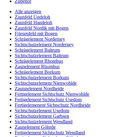
Zubehör
Alle anzeigen
Zaunfeld Undeloh
Zaunfeld Handeloh
Zaunfeld Nordik mit Bogen
Friesenfeld mit Bogen
Schrägelement Norderney
Sichtschutzelement Norderney
Schrägelement Baltrum
Sichtschutzelement Baltrum
Schrägelement Rhombus
Zaunelement Rhombus
Schrägelement Borkum
Sichtschutzelement Borkum
Sichtschutzelement Nienwohlde
Zaunnelement Nordheide
Fertigelement Sichtschutz Nienwohlde
Fertigelement Sichtschutz Usedom
Fertigelemenent Sichtschutz Nordheide
Sichtschutzelement Usedom
Sichtschutzelement Garbsen
Sichtschutzelement Wendland
Zaunelement Göhrde
Fertigelement Sichtschutz Wendland