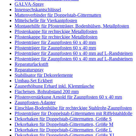
GALVA-Spray
Innensechskantschlüssel
Mattenverbinder für Doppelstab-Gittermatten
Mittelschelle für Vierkantpfosten
Montagehilfe für Pfostenträger, Bodenhülsen, Metallpfosten
Pfostenkappe für rechteckige Metallpfosten
Pfostenkappe für rechteckige Metallpfosten
Pfostenträger für Zaunpfosten 60 x 40 mm
Pfostenträger für Zaunpfosten 60 x 40 mm
Pfostenträger für Zaunpfosten 60 x 40 mm auf L-Randsteinen
Pfostenträger für Zaunpfosten 60 x 40 mm auf L-Randsteinen
Reparaturlackstift
Reparaturspray
Stabilisator für Dekorelemente
Umbau-Set Eckbert
Zaunerhöhung Erhard inkl. Klemmlasche
Flacheisen, Bohrabstand 200 mm
Pfostenverstärkung Arnold für Zaunpfosten 60 x 40 mm
Zaunpfosten-Adapter
Einschlag-Bodenhülse für rechteckige Stahlrohr-Zaunpfosten
Pfostenträger für Doppelstab-Gittermatten mit Riffelstahldolle
Dekorhaken für Doppelstab-Gittermatten, Größe S
Dekorhaken für Doppelstab-Gittermatten, Größe M
Dekorhaken für Doppelstab-Gittermatten, Größe L
Dekorhaken für Doppelstab-Gittermatten, Größe XL