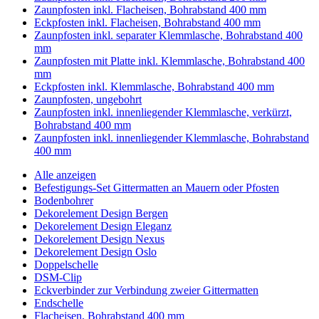
Zaunpfosten inkl. Flacheisen, Bohrabstand 400 mm
Eckpfosten inkl. Flacheisen, Bohrabstand 400 mm
Zaunpfosten inkl. separater Klemmlasche, Bohrabstand 400
mm
Zaunpfosten mit Platte inkl. Klemmlasche, Bohrabstand 400
mm
Eckpfosten inkl. Klemmlasche, Bohrabstand 400 mm
Zaunpfosten, ungebohrt
Zaunpfosten inkl. innenliegender Klemmlasche, verkürzt,
Bohrabstand 400 mm
Zaunpfosten inkl. innenliegender Klemmlasche, Bohrabstand
400 mm
Alle anzeigen
Befestigungs-Set Gittermatten an Mauern oder Pfosten
Bodenbohrer
Dekorelement Design Bergen
Dekorelement Design Eleganz
Dekorelement Design Nexus
Dekorelement Design Oslo
Doppelschelle
DSM-Clip
Eckverbinder zur Verbindung zweier Gittermatten
Endschelle
Flacheisen, Bohrabstand 400 mm