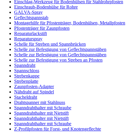
Einschlag-Werkzeug für Bodenhülsen für Stahlrohrpfosten
Einschraub-Bodenhülse für Rohre
GALVA-Spray
Geflechtspannstab
Montagehilfe für Pfostenträger, Bodenhülsen, Metallpfosten
Pfostenträger für Zaunpfosten
Reparaturlackstift
Reparaturspray
Schelle für Streben und Spannbrücken
Schelle zur Befestigung von Geflechtspannstäben
Schelle zur Befestigung von Geflechtspannstäben
Schelle zur Befestigung von Streben an Pfosten
Spanndraht
Spannschloss
Strebenkappe
Strebenplatte
Zaunpfosten-Adapter
Nähdraht auf Spindel
Stacheldraht
Drahtspanner mit Stahlnuss
Spanndrahthalter mit Schraube
Spanndrahthalter mit Nietstift
Spanndrahthalter mit Nietstift
Spanndrahthalter mit Schraube
Z-Profilpfosten für Forst- und Knotengeflechte