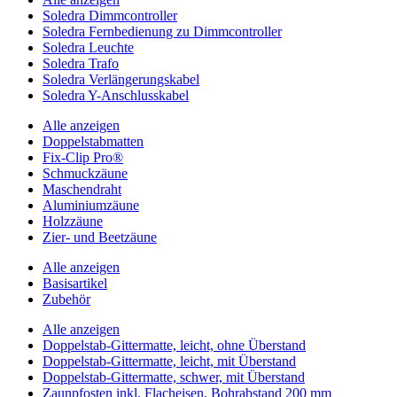
Soledra Dimmcontroller
Soledra Fernbedienung zu Dimmcontroller
Soledra Leuchte
Soledra Trafo
Soledra Verlängerungskabel
Soledra Y-Anschlusskabel
Alle anzeigen
Doppelstabmatten
Fix-Clip Pro®
Schmuckzäune
Maschendraht
Aluminiumzäune
Holzzäune
Zier- und Beetzäune
Alle anzeigen
Basisartikel
Zubehör
Alle anzeigen
Doppelstab-Gittermatte, leicht, ohne Überstand
Doppelstab-Gittermatte, leicht, mit Überstand
Doppelstab-Gittermatte, schwer, mit Überstand
Zaunpfosten inkl. Flacheisen, Bohrabstand 200 mm