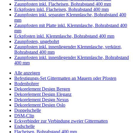
Zaunpfosten inkl. Flacheisen, Bohrabstand 400 mm
Eckpfosten inkl. Flacheisen, Bohrabstand 400 mm
Zaunpfosten inkl. separater Klemmlasche, Bohrabstand 400
mm
Zaunpfosten mit Platte inkl. Klemmlasche, Bohrabstand 400
mm
Eckpfosten inkl. Klemmlasche, Bohrabstand 400 mm
Zaunpfosten, ungebohrt
Zaunpfosten inkl. innenliegender Klemmlasche, verkürzt,
Bohrabstand 400 mm
Zaunpfosten inkl. innenliegender Klemmlasche, Bohrabstand
400 mm
Alle anzeigen
Befestigungs-Set Gittermatten an Mauern oder Pfosten
Bodenbohrer
Dekorelement Design Bergen
Dekorelement Design Eleganz
Dekorelement Design Nexus
Dekorelement Design Oslo
Doppelschelle
DSM-Clip
Eckverbinder zur Verbindung zweier Gittermatten
Endschelle
Flacheisen, Bohrabstand 400 mm