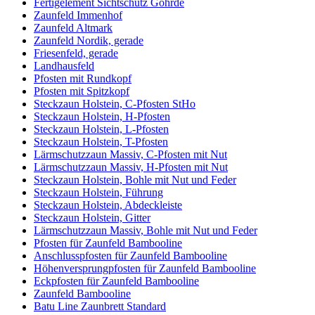
Fertigelement Sichtschutz Göhrde
Zaunfeld Immenhof
Zaunfeld Altmark
Zaunfeld Nordik, gerade
Friesenfeld, gerade
Landhausfeld
Pfosten mit Rundkopf
Pfosten mit Spitzkopf
Steckzaun Holstein, C-Pfosten StHo
Steckzaun Holstein, H-Pfosten
Steckzaun Holstein, L-Pfosten
Steckzaun Holstein, T-Pfosten
Lärmschutzzaun Massiv, C-Pfosten mit Nut
Lärmschutzzaun Massiv, H-Pfosten mit Nut
Steckzaun Holstein, Bohle mit Nut und Feder
Steckzaun Holstein, Führung
Steckzaun Holstein, Abdeckleiste
Steckzaun Holstein, Gitter
Lärmschutzzaun Massiv, Bohle mit Nut und Feder
Pfosten für Zaunfeld Bambooline
Anschlusspfosten für Zaunfeld Bambooline
Höhenversprungpfosten für Zaunfeld Bambooline
Eckpfosten für Zaunfeld Bambooline
Zaunfeld Bambooline
Batu Line Zaunbrett Standard