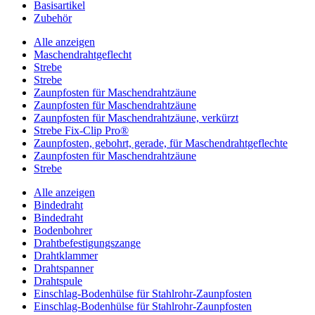
Basisartikel
Zubehör
Alle anzeigen
Maschendrahtgeflecht
Strebe
Strebe
Zaunpfosten für Maschendrahtzäune
Zaunpfosten für Maschendrahtzäune
Zaunpfosten für Maschendrahtzäune, verkürzt
Strebe Fix-Clip Pro®
Zaunpfosten, gebohrt, gerade, für Maschendrahtgeflechte
Zaunpfosten für Maschendrahtzäune
Strebe
Alle anzeigen
Bindedraht
Bindedraht
Bodenbohrer
Drahtbefestigungszange
Drahtklammer
Drahtspanner
Drahtspule
Einschlag-Bodenhülse für Stahlrohr-Zaunpfosten
Einschlag-Bodenhülse für Stahlrohr-Zaunpfosten