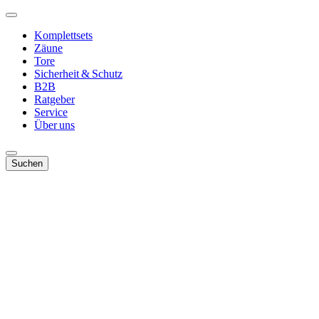
Komplettsets
Zäune
Tore
Sicherheit & Schutz
B2B
Ratgeber
Service
Über uns
Suchen