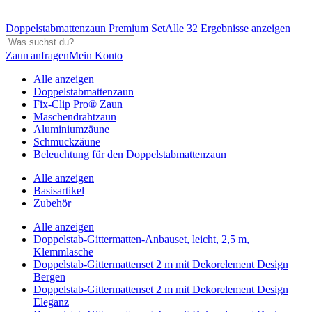
Doppelstabmattenzaun Premium Set
Alle 32 Ergebnisse anzeigen
Zaun anfragen
Mein Konto
Alle anzeigen
Doppelstabmattenzaun
Fix-Clip Pro® Zaun
Maschendrahtzaun
Aluminiumzäune
Schmuckzäune
Beleuchtung für den Doppelstabmattenzaun
Alle anzeigen
Basisartikel
Zubehör
Alle anzeigen
Doppelstab-Gittermatten-Anbauset, leicht, 2,5 m,
Klemmlasche
Doppelstab-Gittermattenset 2 m mit Dekorelement Design
Bergen
Doppelstab-Gittermattenset 2 m mit Dekorelement Design
Eleganz