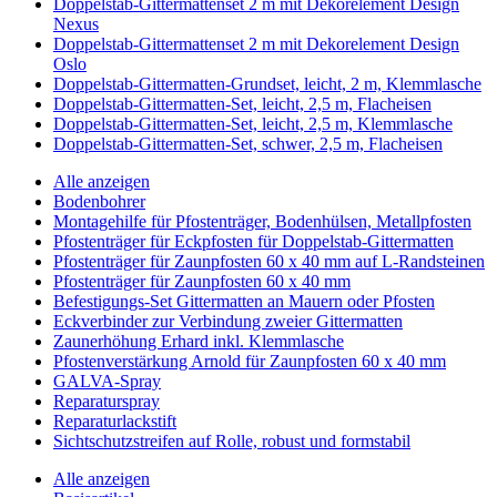
Doppelstab-Gittermattenset 2 m mit Dekorelement Design
Nexus
Doppelstab-Gittermattenset 2 m mit Dekorelement Design
Oslo
Doppelstab-Gittermatten-Grundset, leicht, 2 m, Klemmlasche
Doppelstab-Gittermatten-Set, leicht, 2,5 m, Flacheisen
Doppelstab-Gittermatten-Set, leicht, 2,5 m, Klemmlasche
Doppelstab-Gittermatten-Set, schwer, 2,5 m, Flacheisen
Alle anzeigen
Bodenbohrer
Montagehilfe für Pfostenträger, Bodenhülsen, Metallpfosten
Pfostenträger für Eckpfosten für Doppelstab-Gittermatten
Pfostenträger für Zaunpfosten 60 x 40 mm auf L-Randsteinen
Pfostenträger für Zaunpfosten 60 x 40 mm
Befestigungs-Set Gittermatten an Mauern oder Pfosten
Eckverbinder zur Verbindung zweier Gittermatten
Zaunerhöhung Erhard inkl. Klemmlasche
Pfostenverstärkung Arnold für Zaunpfosten 60 x 40 mm
GALVA-Spray
Reparaturspray
Reparaturlackstift
Sichtschutzstreifen auf Rolle, robust und formstabil
Alle anzeigen