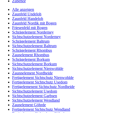
Zubehör
Alle anzeigen
Zaunfeld Undeloh
Zaunfeld Handeloh
Zaunfeld Nordik mit Bogen
Friesenfeld mit Bogen
Schrägelement Norderney
Sichtschutzelement Norderney
Schrägelement Baltrum
Sichtschutzelement Baltrum
Schrägelement Rhombus
Zaunelement Rhombus
Schrägelement Borkum
Sichtschutzelement Borkum
Sichtschutzelement Nienwohlde
Zaunnelement Nordheide
Fertigelement Sichtschutz Nienwohlde
Fertigelement Sichtschutz Usedom
Fertigelemenent Sichtschutz Nordheide
Sichtschutzelement Usedom
Sichtschutzelement Garbsen
Sichtschutzelement Wendland
Zaunelement Göhrde
Fertigelement Sichtschutz Wendland