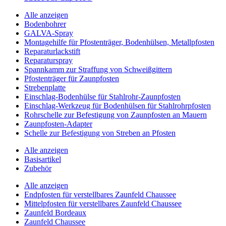
Alle anzeigen
Bodenbohrer
GALVA-Spray
Montagehilfe für Pfostenträger, Bodenhülsen, Metallpfosten
Reparaturlackstift
Reparaturspray
Spannkamm zur Straffung von Schweißgittern
Pfostenträger für Zaunpfosten
Strebenplatte
Einschlag-Bodenhülse für Stahlrohr-Zaunpfosten
Einschlag-Werkzeug für Bodenhülsen für Stahlrohrpfosten
Rohrschelle zur Befestigung von Zaunpfosten an Mauern
Zaunpfosten-Adapter
Schelle zur Befestigung von Streben an Pfosten
Alle anzeigen
Basisartikel
Zubehör
Alle anzeigen
Endpfosten für verstellbares Zaunfeld Chaussee
Mittelpfosten für verstellbares Zaunfeld Chaussee
Zaunfeld Bordeaux
Zaunfeld Chaussee