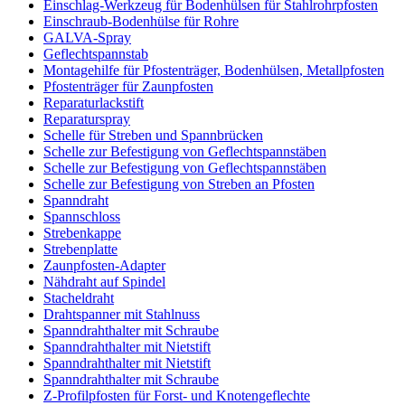
Einschlag-Werkzeug für Bodenhülsen für Stahlrohrpfosten
Einschraub-Bodenhülse für Rohre
GALVA-Spray
Geflechtspannstab
Montagehilfe für Pfostenträger, Bodenhülsen, Metallpfosten
Pfostenträger für Zaunpfosten
Reparaturlackstift
Reparaturspray
Schelle für Streben und Spannbrücken
Schelle zur Befestigung von Geflechtspannstäben
Schelle zur Befestigung von Geflechtspannstäben
Schelle zur Befestigung von Streben an Pfosten
Spanndraht
Spannschloss
Strebenkappe
Strebenplatte
Zaunpfosten-Adapter
Nähdraht auf Spindel
Stacheldraht
Drahtspanner mit Stahlnuss
Spanndrahthalter mit Schraube
Spanndrahthalter mit Nietstift
Spanndrahthalter mit Nietstift
Spanndrahthalter mit Schraube
Z-Profilpfosten für Forst- und Knotengeflechte