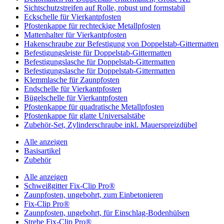
Sichtschutzstreifen auf Rolle, robust und formstabil
Eckschelle für Vierkantpfosten
Pfostenkappe für rechteckige Metallpfosten
Mattenhalter für Vierkantpfosten
Hakenschraube zur Befestigung von Doppelstab-Gittermatten
Befestigungsleiste für Doppelstab-Gittermatten
Befestigungslasche für Doppelstab-Gittermatten
Befestigungslasche für Doppelstab-Gittermatten
Klemmlasche für Zaunpfosten
Endschelle für Vierkantpfosten
Bügelschelle für Vierkantpfosten
Pfostenkappe für quadratische Metallpfosten
Pfostenkappe für glatte Universalstäbe
Zubehör-Set, Zylinderschraube inkl. Mauerspreizdübel
Alle anzeigen
Basisartikel
Zubehör
Alle anzeigen
Schweißgitter Fix-Clip Pro®
Zaunpfosten, ungebohrt, zum Einbetonieren
Fix-Clip Pro®
Zaunpfosten, ungebohrt, für Einschlag-Bodenhülsen
Strebe Fix-Clip Pro®