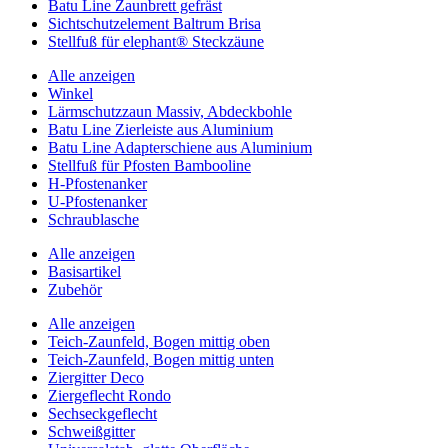
Batu Line Zaunbrett gefräst
Sichtschutzelement Baltrum Brisa
Stellfuß für elephant® Steckzäune
Alle anzeigen
Winkel
Lärmschutzzaun Massiv, Abdeckbohle
Batu Line Zierleiste aus Aluminium
Batu Line Adapterschiene aus Aluminium
Stellfuß für Pfosten Bambooline
H-Pfostenanker
U-Pfostenanker
Schraublasche
Alle anzeigen
Basisartikel
Zubehör
Alle anzeigen
Teich-Zaunfeld, Bogen mittig oben
Teich-Zaunfeld, Bogen mittig unten
Ziergitter Deco
Ziergeflecht Rondo
Sechseckgeflecht
Schweißgitter