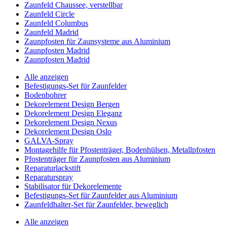
Zaunfeld Chaussee, verstellbar
Zaunfeld Circle
Zaunfeld Columbus
Zaunfeld Madrid
Zaunpfosten für Zaunsysteme aus Aluminium
Zaunpfosten Madrid
Zaunpfosten Madrid
Alle anzeigen
Befestigungs-Set für Zaunfelder
Bodenbohrer
Dekorelement Design Bergen
Dekorelement Design Eleganz
Dekorelement Design Nexus
Dekorelement Design Oslo
GALVA-Spray
Montagehilfe für Pfostenträger, Bodenhülsen, Metallpfosten
Pfostenträger für Zaunpfosten aus Aluminium
Reparaturlackstift
Reparaturspray
Stabilisator für Dekorelemente
Befestigungs-Set für Zaunfelder aus Aluminium
Zaunfeldhalter-Set für Zaunfelder, beweglich
Alle anzeigen