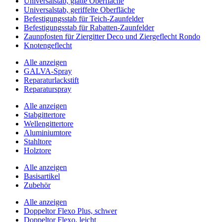
Universalstab, glatte Oberfläche
Universalstab, geriffelte Oberfläche
Befestigungsstab für Teich-Zaunfelder
Befestigungsstab für Rabatten-Zaunfelder
Zaunpfosten für Ziergitter Deco und Ziergeflecht Rondo
Knotengeflecht
Alle anzeigen
GALVA-Spray
Reparaturlackstift
Reparaturspray
Alle anzeigen
Stabgittertore
Wellengittertore
Aluminiumtore
Stahltore
Holztore
Alle anzeigen
Basisartikel
Zubehör
Alle anzeigen
Doppeltor Flexo Plus, schwer
Doppeltor Flexo, leicht