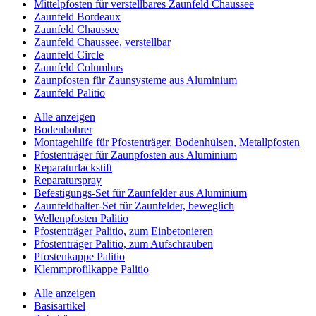
Mittelpfosten für verstellbares Zaunfeld Chaussee
Zaunfeld Bordeaux
Zaunfeld Chaussee
Zaunfeld Chaussee, verstellbar
Zaunfeld Circle
Zaunfeld Columbus
Zaunpfosten für Zaunsysteme aus Aluminium
Zaunfeld Palitio
Alle anzeigen
Bodenbohrer
Montagehilfe für Pfostenträger, Bodenhülsen, Metallpfosten
Pfostenträger für Zaunpfosten aus Aluminium
Reparaturlackstift
Reparaturspray
Befestigungs-Set für Zaunfelder aus Aluminium
Zaunfeldhalter-Set für Zaunfelder, beweglich
Wellenpfosten Palitio
Pfostenträger Palitio, zum Einbetonieren
Pfostenträger Palitio, zum Aufschrauben
Pfostenkappe Palitio
Klemmprofilkappe Palitio
Alle anzeigen
Basisartikel