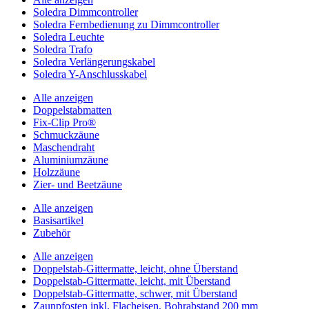
Soledra Dimmcontroller
Soledra Fernbedienung zu Dimmcontroller
Soledra Leuchte
Soledra Trafo
Soledra Verlängerungskabel
Soledra Y-Anschlusskabel
Alle anzeigen
Doppelstabmatten
Fix-Clip Pro®
Schmuckzäune
Maschendraht
Aluminiumzäune
Holzzäune
Zier- und Beetzäune
Alle anzeigen
Basisartikel
Zubehör
Alle anzeigen
Doppelstab-Gittermatte, leicht, ohne Überstand
Doppelstab-Gittermatte, leicht, mit Überstand
Doppelstab-Gittermatte, schwer, mit Überstand
Zaunpfosten inkl. Flacheisen, Bohrabstand 200 mm