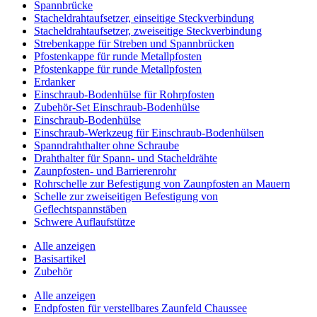
Spannbrücke
Stacheldrahtaufsetzer, einseitige Steckverbindung
Stacheldrahtaufsetzer, zweiseitige Steckverbindung
Strebenkappe für Streben und Spannbrücken
Pfostenkappe für runde Metallpfosten
Pfostenkappe für runde Metallpfosten
Erdanker
Einschraub-Bodenhülse für Rohrpfosten
Zubehör-Set Einschraub-Bodenhülse
Einschraub-Bodenhülse
Einschraub-Werkzeug für Einschraub-Bodenhülsen
Spanndrahthalter ohne Schraube
Drahthalter für Spann- und Stacheldrähte
Zaunpfosten- und Barrierenrohr
Rohrschelle zur Befestigung von Zaunpfosten an Mauern
Schelle zur zweiseitigen Befestigung von
Geflechtspannstäben
Schwere Auflaufstütze
Alle anzeigen
Basisartikel
Zubehör
Alle anzeigen
Endpfosten für verstellbares Zaunfeld Chaussee