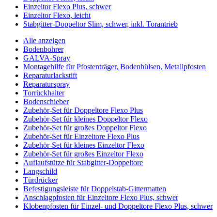
Einzeltor Flexo Plus, schwer
Einzeltor Flexo, leicht
Stabgitter-Doppeltor Slim, schwer, inkl. Torantrieb
Alle anzeigen
Bodenbohrer
GALVA-Spray
Montagehilfe für Pfostenträger, Bodenhülsen, Metallpfosten
Reparaturlackstift
Reparaturspray
Torrückhalter
Bodenschieber
Zubehör-Set für Doppeltore Flexo Plus
Zubehör-Set für kleines Doppeltor Flexo
Zubehör-Set für großes Doppeltor Flexo
Zubehör-Set für Einzeltore Flexo Plus
Zubehör-Set für kleines Einzeltor Flexo
Zubehör-Set für großes Einzeltor Flexo
Auflaufstütze für Stabgitter-Doppeltore
Langschild
Türdrücker
Befestigungsleiste für Doppelstab-Gittermatten
Anschlagpfosten für Einzeltore Flexo Plus, schwer
Klobenpfosten für Einzel- und Doppeltore Flexo Plus, schwer