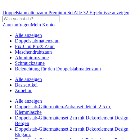
Doppelstabmattenzaun Premium Set
Alle 32 Ergebnisse anzeigen
Zaun anfragen
Mein Konto
Alle anzeigen
Doppelstabmattenzaun
Fix-Clip Pro® Zaun
Maschendrahtzaun
Aluminiumzäune
Schmuckzäune
Beleuchtung für den Doppelstabmattenzaun
Alle anzeigen
Basisartikel
Zubehör
Alle anzeigen
Doppelstab-Gittermatten-Anbauset, leicht, 2,5 m,
Klemmlasche
Doppelstab-Gittermattenset 2 m mit Dekorelement Design
Bergen
Doppelstab-Gittermattenset 2 m mit Dekorelement Design
Eleganz