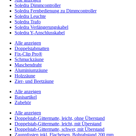
Soledra Dimmcontroller
Soledra Fernbedienung zu Dimmcontroller
Soledra Leuchte
Soledra Trafo
Soledra Verlängerungskabel
Soledra Y-Anschlusskabel
Alle anzeigen
Doppelstabmatten
Fix-Clip Pro®
Schmuckzäune
Maschendraht
Aluminiumzäune
Holzzäune
Zier- und Beetzäune
Alle anzeigen
Basisartikel
Zubehör
Alle anzeigen
Doppelstab-Gittermatte, leicht, ohne Überstand
Doppelstab-Gittermatte, leicht, mit Überstand
Doppelstab-Gittermatte, schwer, mit Überstand
Zaunpfosten inkl. Flacheisen, Bohrabstand 200 mm