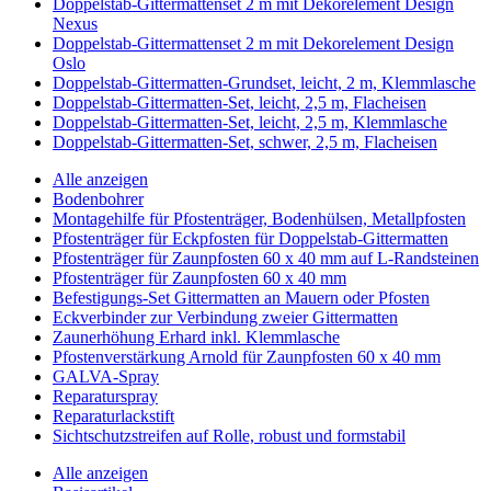
Doppelstab-Gittermattenset 2 m mit Dekorelement Design
Nexus
Doppelstab-Gittermattenset 2 m mit Dekorelement Design
Oslo
Doppelstab-Gittermatten-Grundset, leicht, 2 m, Klemmlasche
Doppelstab-Gittermatten-Set, leicht, 2,5 m, Flacheisen
Doppelstab-Gittermatten-Set, leicht, 2,5 m, Klemmlasche
Doppelstab-Gittermatten-Set, schwer, 2,5 m, Flacheisen
Alle anzeigen
Bodenbohrer
Montagehilfe für Pfostenträger, Bodenhülsen, Metallpfosten
Pfostenträger für Eckpfosten für Doppelstab-Gittermatten
Pfostenträger für Zaunpfosten 60 x 40 mm auf L-Randsteinen
Pfostenträger für Zaunpfosten 60 x 40 mm
Befestigungs-Set Gittermatten an Mauern oder Pfosten
Eckverbinder zur Verbindung zweier Gittermatten
Zaunerhöhung Erhard inkl. Klemmlasche
Pfostenverstärkung Arnold für Zaunpfosten 60 x 40 mm
GALVA-Spray
Reparaturspray
Reparaturlackstift
Sichtschutzstreifen auf Rolle, robust und formstabil
Alle anzeigen