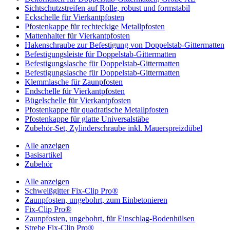
Sichtschutzstreifen auf Rolle, robust und formstabil
Eckschelle für Vierkantpfosten
Pfostenkappe für rechteckige Metallpfosten
Mattenhalter für Vierkantpfosten
Hakenschraube zur Befestigung von Doppelstab-Gittermatten
Befestigungsleiste für Doppelstab-Gittermatten
Befestigungslasche für Doppelstab-Gittermatten
Befestigungslasche für Doppelstab-Gittermatten
Klemmlasche für Zaunpfosten
Endschelle für Vierkantpfosten
Bügelschelle für Vierkantpfosten
Pfostenkappe für quadratische Metallpfosten
Pfostenkappe für glatte Universalstäbe
Zubehör-Set, Zylinderschraube inkl. Mauerspreizdübel
Alle anzeigen
Basisartikel
Zubehör
Alle anzeigen
Schweißgitter Fix-Clip Pro®
Zaunpfosten, ungebohrt, zum Einbetonieren
Fix-Clip Pro®
Zaunpfosten, ungebohrt, für Einschlag-Bodenhülsen
Strebe Fix-Clip Pro®