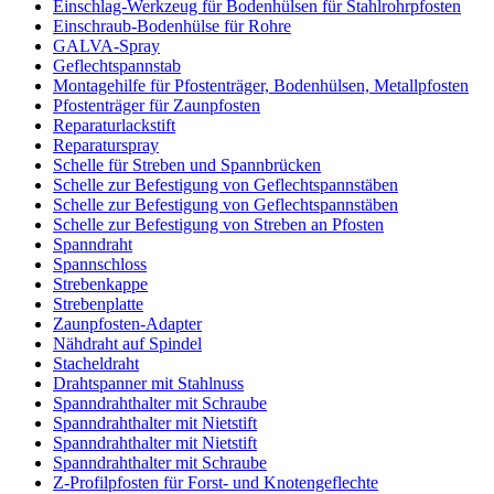
Einschlag-Werkzeug für Bodenhülsen für Stahlrohrpfosten
Einschraub-Bodenhülse für Rohre
GALVA-Spray
Geflechtspannstab
Montagehilfe für Pfostenträger, Bodenhülsen, Metallpfosten
Pfostenträger für Zaunpfosten
Reparaturlackstift
Reparaturspray
Schelle für Streben und Spannbrücken
Schelle zur Befestigung von Geflechtspannstäben
Schelle zur Befestigung von Geflechtspannstäben
Schelle zur Befestigung von Streben an Pfosten
Spanndraht
Spannschloss
Strebenkappe
Strebenplatte
Zaunpfosten-Adapter
Nähdraht auf Spindel
Stacheldraht
Drahtspanner mit Stahlnuss
Spanndrahthalter mit Schraube
Spanndrahthalter mit Nietstift
Spanndrahthalter mit Nietstift
Spanndrahthalter mit Schraube
Z-Profilpfosten für Forst- und Knotengeflechte