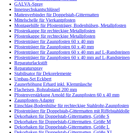
GALVA-Spray
Innensechskantschlüssel
Mattenverbinder für Doppelstab-Gittermatten
Mittelschelle für Vierkantpfosten
Montagehilfe für Pfostenträger, Bodenhülsen, Metallpfosten
Pfostenkappe für rechteckige Metallpfosten
Pfostenkappe für rechteckige Metallpfosten
Pfostenträger für Zaunpfosten 60 x 40 mm
Pfostenträger für Zaunpfosten 60 x 40 mm
Pfostenträger für Zaunpfosten 60 x 40 mm auf L-Randsteinen
Pfostenträger für Zaunpfosten 60 x 40 mm auf L-Randsteinen
Reparaturlackstift
Reparaturspray
Stabilisator für Dekorelemente
Umbau-Set Eckbert
Zaunerhöhung Erhard inkl. Klemmlasche
Flacheisen, Bohrabstand 200 mm
Pfostenverstärkung Arnold für Zaunpfosten 60 x 40 mm
Zaunpfosten-Adapter
Einschlag-Bodenhülse für rechteckige Stahlrohr-Zaunpfosten
Pfostenträger für Doppelstab-Gittermatten mit Riffelstahldolle
Dekorhaken für Doppelstab-Gittermatten, Größe S
Dekorhaken für Doppelstab-Gittermatten, Größe M
Dekorhaken für Doppelstab-Gittermatten, Größe L
Dekorhaken für Doppelstab-Gittermatten, Größe XL