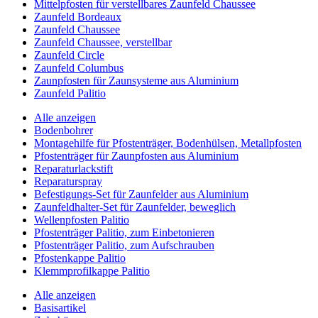
Mittelpfosten für verstellbares Zaunfeld Chaussee
Zaunfeld Bordeaux
Zaunfeld Chaussee
Zaunfeld Chaussee, verstellbar
Zaunfeld Circle
Zaunfeld Columbus
Zaunpfosten für Zaunsysteme aus Aluminium
Zaunfeld Palitio
Alle anzeigen
Bodenbohrer
Montagehilfe für Pfostenträger, Bodenhülsen, Metallpfosten
Pfostenträger für Zaunpfosten aus Aluminium
Reparaturlackstift
Reparaturspray
Befestigungs-Set für Zaunfelder aus Aluminium
Zaunfeldhalter-Set für Zaunfelder, beweglich
Wellenpfosten Palitio
Pfostenträger Palitio, zum Einbetonieren
Pfostenträger Palitio, zum Aufschrauben
Pfostenkappe Palitio
Klemmprofilkappe Palitio
Alle anzeigen
Basisartikel