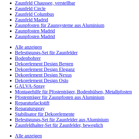
Zaunfeld Chaussee, verstellbar
Zaunfeld Circle
Zaunfeld Columbus
Zaunfeld Madrid
Zaunpfosten für Zaunsysteme aus Aluminium
Zaunpfosten Madrid
Zaunpfosten Madrid
Alle anzeigen
Befestigungs-Set für Zaunfelder
Bodenbohrer
Dekorelement Design Bergen
Dekorelement Design Eleganz
Dekorelement Design Nexus
Dekorelement Design Oslo
GALVA-Spray
Montagehilfe für Pfostenträger, Bodenhülsen, Metallpfosten
Pfostenträger für Zaunpfosten aus Aluminium
Reparaturlackstift
Reparaturspray
Stabilisator für Dekorelemente
Befestigungs-Set für Zaunfelder aus Aluminium
Zaunfeldhalter-Set für Zaunfelder, beweglich
Alle anzeigen