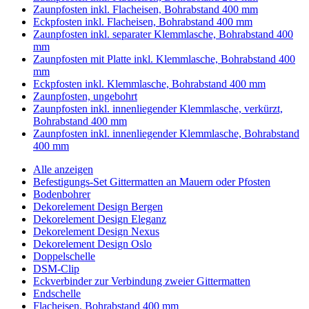
Zaunpfosten inkl. Flacheisen, Bohrabstand 400 mm
Eckpfosten inkl. Flacheisen, Bohrabstand 400 mm
Zaunpfosten inkl. separater Klemmlasche, Bohrabstand 400
mm
Zaunpfosten mit Platte inkl. Klemmlasche, Bohrabstand 400
mm
Eckpfosten inkl. Klemmlasche, Bohrabstand 400 mm
Zaunpfosten, ungebohrt
Zaunpfosten inkl. innenliegender Klemmlasche, verkürzt,
Bohrabstand 400 mm
Zaunpfosten inkl. innenliegender Klemmlasche, Bohrabstand
400 mm
Alle anzeigen
Befestigungs-Set Gittermatten an Mauern oder Pfosten
Bodenbohrer
Dekorelement Design Bergen
Dekorelement Design Eleganz
Dekorelement Design Nexus
Dekorelement Design Oslo
Doppelschelle
DSM-Clip
Eckverbinder zur Verbindung zweier Gittermatten
Endschelle
Flacheisen, Bohrabstand 400 mm