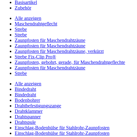
Basisartikel
Zubehör
Alle anzeigen
Maschendrahtgeflecht
Strebe
Strebe
Zaunpfosten für Maschendrahtzäune
Zaunpfosten für Maschendrahtzäune
Zaunpfosten für Maschendrahtzäune, verkürzt
Strebe Fix-Clip Pro®
Zaunpfosten, gebohrt, gerade, für Maschendrahtgeflechte
Zaunpfosten für Maschendrahtzäune
Strebe
Alle anzeigen
Bindedraht
Bindedraht
Bodenbohrer
Drahtbefestigungszange
Drahtklammer
Drahtspanner
Drahtspule
Einschlag-Bodenhülse für Stahlrohr-Zaunpfosten
Einschlag-Bodenhülse für Stahlrohr-Zaunpfosten