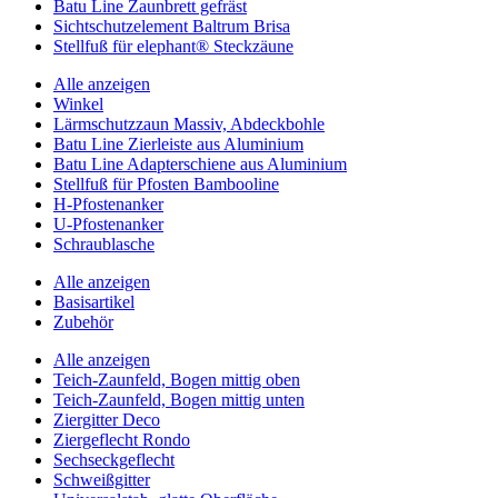
Batu Line Zaunbrett gefräst
Sichtschutzelement Baltrum Brisa
Stellfuß für elephant® Steckzäune
Alle anzeigen
Winkel
Lärmschutzzaun Massiv, Abdeckbohle
Batu Line Zierleiste aus Aluminium
Batu Line Adapterschiene aus Aluminium
Stellfuß für Pfosten Bambooline
H-Pfostenanker
U-Pfostenanker
Schraublasche
Alle anzeigen
Basisartikel
Zubehör
Alle anzeigen
Teich-Zaunfeld, Bogen mittig oben
Teich-Zaunfeld, Bogen mittig unten
Ziergitter Deco
Ziergeflecht Rondo
Sechseckgeflecht
Schweißgitter