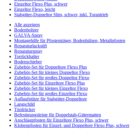
Einzeltor Flexo Plus, schwer
Einzeltor Flexo, leicht
Stabgitter-Doppeltor Slim, schwer, inkl. Torantrieb
Alle anzeigen
Bodenbohrer
GALVA-Spray
Montagehilfe für Pfostenträger, Bodenhülsen, Metallpfosten
Reparaturlackstift
Reparaturspray
Torrückhalter
Bodenschieber
Zubehör-Set für Doppeltore Flexo Plus
Zubehör-Set für kleines Doppeltor Flexo
Zubehör-Set für großes Doppeltor Flexo
Zubehör-Set für Einzeltore Flexo Plus
Zubehör-Set für kleines Einzeltor Flexo
Zubehör-Set für großes Einzeltor Flexo
Auflaufstütze für Stabgitter-Doppeltore
Langschild
Türdrücker
Befestigungsleiste für Doppelstab-Gittermatten
Anschlagpfosten für Einzeltore Flexo Plus, schwer
Klobenpfosten für Einzel- und Doppeltore Flexo Plus, schwer