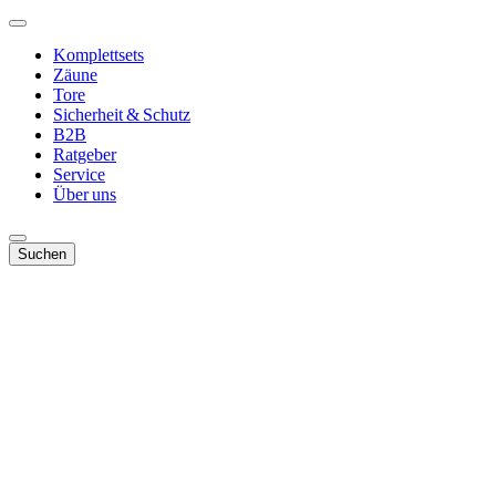
Komplettsets
Zäune
Tore
Sicherheit & Schutz
B2B
Ratgeber
Service
Über uns
Suchen