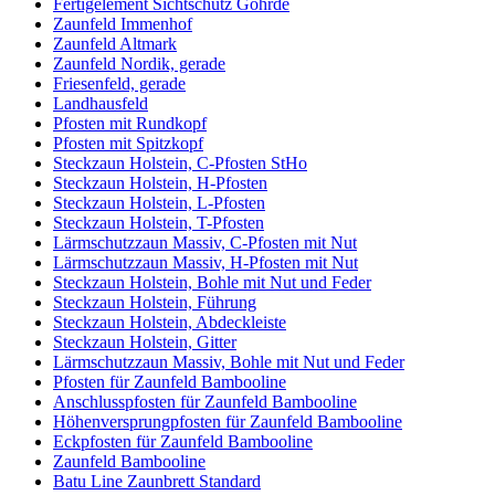
Fertigelement Sichtschutz Göhrde
Zaunfeld Immenhof
Zaunfeld Altmark
Zaunfeld Nordik, gerade
Friesenfeld, gerade
Landhausfeld
Pfosten mit Rundkopf
Pfosten mit Spitzkopf
Steckzaun Holstein, C-Pfosten StHo
Steckzaun Holstein, H-Pfosten
Steckzaun Holstein, L-Pfosten
Steckzaun Holstein, T-Pfosten
Lärmschutzzaun Massiv, C-Pfosten mit Nut
Lärmschutzzaun Massiv, H-Pfosten mit Nut
Steckzaun Holstein, Bohle mit Nut und Feder
Steckzaun Holstein, Führung
Steckzaun Holstein, Abdeckleiste
Steckzaun Holstein, Gitter
Lärmschutzzaun Massiv, Bohle mit Nut und Feder
Pfosten für Zaunfeld Bambooline
Anschlusspfosten für Zaunfeld Bambooline
Höhenversprungpfosten für Zaunfeld Bambooline
Eckpfosten für Zaunfeld Bambooline
Zaunfeld Bambooline
Batu Line Zaunbrett Standard