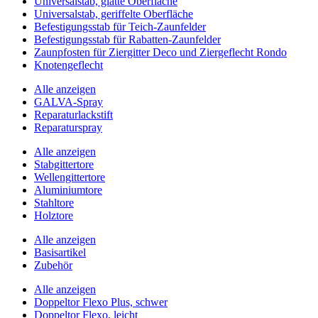
Universalstab, glatte Oberfläche
Universalstab, geriffelte Oberfläche
Befestigungsstab für Teich-Zaunfelder
Befestigungsstab für Rabatten-Zaunfelder
Zaunpfosten für Ziergitter Deco und Ziergeflecht Rondo
Knotengeflecht
Alle anzeigen
GALVA-Spray
Reparaturlackstift
Reparaturspray
Alle anzeigen
Stabgittertore
Wellengittertore
Aluminiumtore
Stahltore
Holztore
Alle anzeigen
Basisartikel
Zubehör
Alle anzeigen
Doppeltor Flexo Plus, schwer
Doppeltor Flexo, leicht