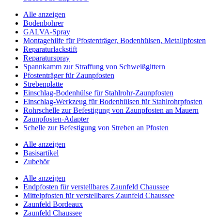
Alle anzeigen
Bodenbohrer
GALVA-Spray
Montagehilfe für Pfostenträger, Bodenhülsen, Metallpfosten
Reparaturlackstift
Reparaturspray
Spannkamm zur Straffung von Schweißgittern
Pfostenträger für Zaunpfosten
Strebenplatte
Einschlag-Bodenhülse für Stahlrohr-Zaunpfosten
Einschlag-Werkzeug für Bodenhülsen für Stahlrohrpfosten
Rohrschelle zur Befestigung von Zaunpfosten an Mauern
Zaunpfosten-Adapter
Schelle zur Befestigung von Streben an Pfosten
Alle anzeigen
Basisartikel
Zubehör
Alle anzeigen
Endpfosten für verstellbares Zaunfeld Chaussee
Mittelpfosten für verstellbares Zaunfeld Chaussee
Zaunfeld Bordeaux
Zaunfeld Chaussee