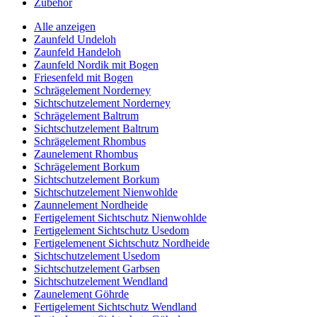
Zubehör
Alle anzeigen
Zaunfeld Undeloh
Zaunfeld Handeloh
Zaunfeld Nordik mit Bogen
Friesenfeld mit Bogen
Schrägelement Norderney
Sichtschutzelement Norderney
Schrägelement Baltrum
Sichtschutzelement Baltrum
Schrägelement Rhombus
Zaunelement Rhombus
Schrägelement Borkum
Sichtschutzelement Borkum
Sichtschutzelement Nienwohlde
Zaunnelement Nordheide
Fertigelement Sichtschutz Nienwohlde
Fertigelement Sichtschutz Usedom
Fertigelemenent Sichtschutz Nordheide
Sichtschutzelement Usedom
Sichtschutzelement Garbsen
Sichtschutzelement Wendland
Zaunelement Göhrde
Fertigelement Sichtschutz Wendland