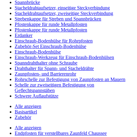
Spannbrücke
Stacheldrahtaufsetzer, einseitige Steckverbindung
Stacheldrahtaufsetzer, zweiseitige Steckverbindung
Strebenkappe für Streben und Spannbrücken
Pfostenkappe für runde Metallpfosten
Pfostenkappe für runde Metallpfosten
Erdanker
Einschraub-Bodenhülse für Rohrpfosten
Zubehör-Set Einschraub-Bodenhülse
Einschraub-Bodenhülse
Einschraub-Werkzeug für Einschraub-Bodenhülsen
Spanndrahthalter ohne Schraube
Drahthalter für Spann- und Stacheldrähte
Zaunpfosten- und Barrierenrohr
Rohrschelle zur Befestigung von Zaunpfosten an Mauern
Schelle zur zweiseitigen Befestigung von
Geflechtspannstäben
Schwere Auflaufstütze
Alle anzeigen
Basisartikel
Zubehör
Alle anzeigen
Endpfosten für verstellbares Zaunfeld Chaussee