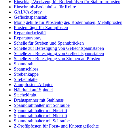
Einschlag-Werkzeug für Bodenhülsen für Stahlrohrpfosten
Einschraub-Bodenhülse für Rohre
GALVA-Spray
Geflechtspannstab
Montagehilfe für Pfostenträger, Bodenhülsen, Metallpfosten
Pfostenträger für Zaunpfosten
Reparaturlackstift
Reparaturspray
Schelle für Streben und Spannbrücken
Schelle zur Befestigung von Geflechtspannstäben
Schelle zur Befestigung von Geflechtspannstäben
Schelle zur Befestigung von Streben an Pfosten
Spanndraht
Spannschloss
Strebenkappe
Strebenplatte
Zaunpfosten-Adapter
Nähdraht auf Spindel
Stacheldraht
Drahtspanner mit Stahlnuss
Spanndrahthalter mit Schraube
Spanndrahthalter mit Nietstift
Spanndrahthalter mit Nietstift
Spanndrahthalter mit Schraube
Z-Profilpfosten für Forst- und Knotengeflechte