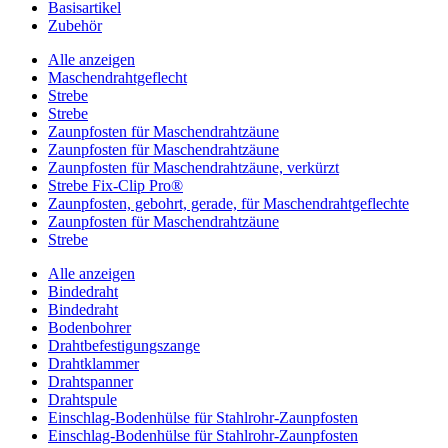
Basisartikel
Zubehör
Alle anzeigen
Maschendrahtgeflecht
Strebe
Strebe
Zaunpfosten für Maschendrahtzäune
Zaunpfosten für Maschendrahtzäune
Zaunpfosten für Maschendrahtzäune, verkürzt
Strebe Fix-Clip Pro®
Zaunpfosten, gebohrt, gerade, für Maschendrahtgeflechte
Zaunpfosten für Maschendrahtzäune
Strebe
Alle anzeigen
Bindedraht
Bindedraht
Bodenbohrer
Drahtbefestigungszange
Drahtklammer
Drahtspanner
Drahtspule
Einschlag-Bodenhülse für Stahlrohr-Zaunpfosten
Einschlag-Bodenhülse für Stahlrohr-Zaunpfosten