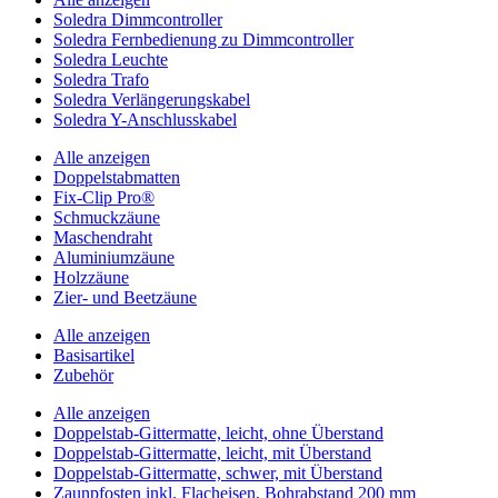
Soledra Dimmcontroller
Soledra Fernbedienung zu Dimmcontroller
Soledra Leuchte
Soledra Trafo
Soledra Verlängerungskabel
Soledra Y-Anschlusskabel
Alle anzeigen
Doppelstabmatten
Fix-Clip Pro®
Schmuckzäune
Maschendraht
Aluminiumzäune
Holzzäune
Zier- und Beetzäune
Alle anzeigen
Basisartikel
Zubehör
Alle anzeigen
Doppelstab-Gittermatte, leicht, ohne Überstand
Doppelstab-Gittermatte, leicht, mit Überstand
Doppelstab-Gittermatte, schwer, mit Überstand
Zaunpfosten inkl. Flacheisen, Bohrabstand 200 mm