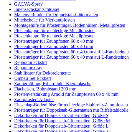
GALVA-Spray
Innensechskantschlüssel
Mattenverbinder für Doppelstab-Gittermatten
Mittelschelle für Vierkantpfosten
Montagehilfe für Pfostenträger, Bodenhülsen, Metallpfosten
Pfostenkappe für rechteckige Metallpfosten
Pfostenkappe für rechteckige Metallpfosten
Pfostenträger für Zaunpfosten 60 x 40 mm
Pfostenträger für Zaunpfosten 60 x 40 mm
Pfostenträger für Zaunpfosten 60 x 40 mm auf L-Randsteinen
Pfostenträger für Zaunpfosten 60 x 40 mm auf L-Randsteinen
Reparaturlackstift
Reparaturspray
Stabilisator für Dekorelemente
Umbau-Set Eckbert
Zaunerhöhung Erhard inkl. Klemmlasche
Flacheisen, Bohrabstand 200 mm
Pfostenverstärkung Arnold für Zaunpfosten 60 x 40 mm
Zaunpfosten-Adapter
Einschlag-Bodenhülse für rechteckige Stahlrohr-Zaunpfosten
Pfostenträger für Doppelstab-Gittermatten mit Riffelstahldolle
Dekorhaken für Doppelstab-Gittermatten, Größe S
Dekorhaken für Doppelstab-Gittermatten, Größe M
Dekorhaken für Doppelstab-Gittermatten, Größe L
Dekorhaken für Doppelstab-Gittermatten, Größe XL