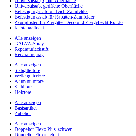
Universalstab, glatte Oberfläche
Universalstab, geriffelte Oberfläche
Befestigungsstab für Teich-Zaunfelder
Befestigungsstab für Rabatten-Zaunfelder
Zaunpfosten für Ziergitter Deco und Ziergeflecht Rondo
Knotengeflecht
Alle anzeigen
GALVA-Spray
Reparaturlackstift
Reparaturspray
Alle anzeigen
Stabgittertore
Wellengittertore
Aluminiumtore
Stahltore
Holztore
Alle anzeigen
Basisartikel
Zubehör
Alle anzeigen
Doppeltor Flexo Plus, schwer
Doppeltor Flexo, leicht