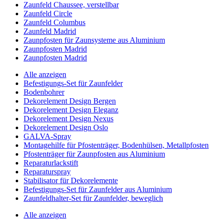
Zaunfeld Chaussee, verstellbar
Zaunfeld Circle
Zaunfeld Columbus
Zaunfeld Madrid
Zaunpfosten für Zaunsysteme aus Aluminium
Zaunpfosten Madrid
Zaunpfosten Madrid
Alle anzeigen
Befestigungs-Set für Zaunfelder
Bodenbohrer
Dekorelement Design Bergen
Dekorelement Design Eleganz
Dekorelement Design Nexus
Dekorelement Design Oslo
GALVA-Spray
Montagehilfe für Pfostenträger, Bodenhülsen, Metallpfosten
Pfostenträger für Zaunpfosten aus Aluminium
Reparaturlackstift
Reparaturspray
Stabilisator für Dekorelemente
Befestigungs-Set für Zaunfelder aus Aluminium
Zaunfeldhalter-Set für Zaunfelder, beweglich
Alle anzeigen