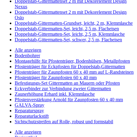
Doppelstab-Gittermattenset 2 m mit Dekorelement Design
Nexus
Doppelstab-Gittermattenset 2 m mit Dekorelement Design
Oslo
Doppelstab-Gittermatten-Grundset, leicht, 2 m, Klemmlasche
Doppelstab-Gittermatten-Set, leicht, 2,5 m, Flacheisen
Doppelstab-Gittermatten-Set, leicht, 2,5 m, Klemmlasche
Doppelstab-Gittermatten-Set, schwer, 2,5 m, Flacheisen
Alle anzeigen
Bodenbohrer
Montagehilfe für Pfostenträger, Bodenhülsen, Metallpfosten
Pfostenträger für Eckpfosten für Doppelstab-Gittermatten
Pfostenträger für Zaunpfosten 60 x 40 mm auf L-Randsteinen
Pfostenträger für Zaunpfosten 60 x 40 mm
Befestigungs-Set Gittermatten an Mauern oder Pfosten
Eckverbinder zur Verbindung zweier Gittermatten
Zaunerhöhung Erhard inkl. Klemmlasche
Pfostenverstärkung Arnold für Zaunpfosten 60 x 40 mm
GALVA-Spray
Reparaturspray
Reparaturlackstift
Sichtschutzstreifen auf Rolle, robust und formstabil
Alle anzeigen