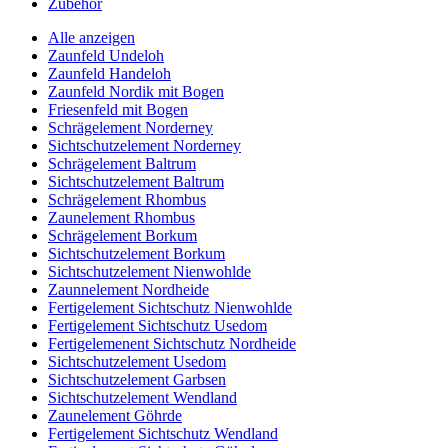
Zubehör
Alle anzeigen
Zaunfeld Undeloh
Zaunfeld Handeloh
Zaunfeld Nordik mit Bogen
Friesenfeld mit Bogen
Schrägelement Norderney
Sichtschutzelement Norderney
Schrägelement Baltrum
Sichtschutzelement Baltrum
Schrägelement Rhombus
Zaunelement Rhombus
Schrägelement Borkum
Sichtschutzelement Borkum
Sichtschutzelement Nienwohlde
Zaunnelement Nordheide
Fertigelement Sichtschutz Nienwohlde
Fertigelement Sichtschutz Usedom
Fertigelemenent Sichtschutz Nordheide
Sichtschutzelement Usedom
Sichtschutzelement Garbsen
Sichtschutzelement Wendland
Zaunelement Göhrde
Fertigelement Sichtschutz Wendland