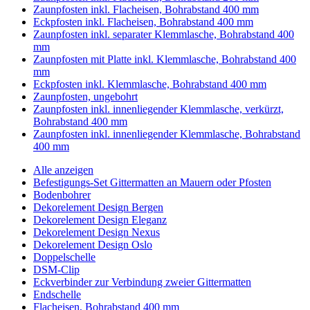
Zaunpfosten inkl. Flacheisen, Bohrabstand 400 mm
Eckpfosten inkl. Flacheisen, Bohrabstand 400 mm
Zaunpfosten inkl. separater Klemmlasche, Bohrabstand 400
mm
Zaunpfosten mit Platte inkl. Klemmlasche, Bohrabstand 400
mm
Eckpfosten inkl. Klemmlasche, Bohrabstand 400 mm
Zaunpfosten, ungebohrt
Zaunpfosten inkl. innenliegender Klemmlasche, verkürzt,
Bohrabstand 400 mm
Zaunpfosten inkl. innenliegender Klemmlasche, Bohrabstand
400 mm
Alle anzeigen
Befestigungs-Set Gittermatten an Mauern oder Pfosten
Bodenbohrer
Dekorelement Design Bergen
Dekorelement Design Eleganz
Dekorelement Design Nexus
Dekorelement Design Oslo
Doppelschelle
DSM-Clip
Eckverbinder zur Verbindung zweier Gittermatten
Endschelle
Flacheisen, Bohrabstand 400 mm