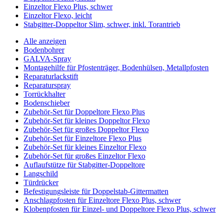
Einzeltor Flexo Plus, schwer
Einzeltor Flexo, leicht
Stabgitter-Doppeltor Slim, schwer, inkl. Torantrieb
Alle anzeigen
Bodenbohrer
GALVA-Spray
Montagehilfe für Pfostenträger, Bodenhülsen, Metallpfosten
Reparaturlackstift
Reparaturspray
Torrückhalter
Bodenschieber
Zubehör-Set für Doppeltore Flexo Plus
Zubehör-Set für kleines Doppeltor Flexo
Zubehör-Set für großes Doppeltor Flexo
Zubehör-Set für Einzeltore Flexo Plus
Zubehör-Set für kleines Einzeltor Flexo
Zubehör-Set für großes Einzeltor Flexo
Auflaufstütze für Stabgitter-Doppeltore
Langschild
Türdrücker
Befestigungsleiste für Doppelstab-Gittermatten
Anschlagpfosten für Einzeltore Flexo Plus, schwer
Klobenpfosten für Einzel- und Doppeltore Flexo Plus, schwer