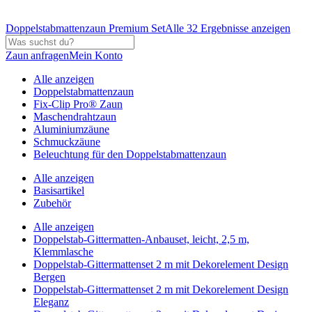
Doppelstabmattenzaun Premium Set
Alle 32 Ergebnisse anzeigen
Zaun anfragen
Mein Konto
Alle anzeigen
Doppelstabmattenzaun
Fix-Clip Pro® Zaun
Maschendrahtzaun
Aluminiumzäune
Schmuckzäune
Beleuchtung für den Doppelstabmattenzaun
Alle anzeigen
Basisartikel
Zubehör
Alle anzeigen
Doppelstab-Gittermatten-Anbauset, leicht, 2,5 m,
Klemmlasche
Doppelstab-Gittermattenset 2 m mit Dekorelement Design
Bergen
Doppelstab-Gittermattenset 2 m mit Dekorelement Design
Eleganz