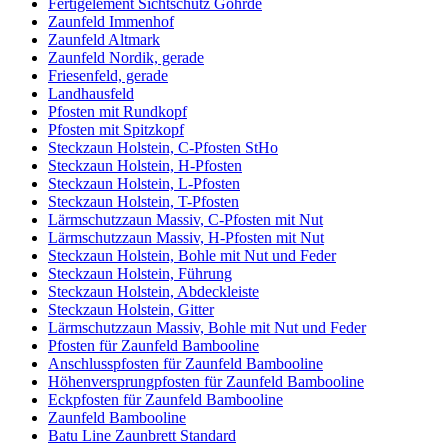
Fertigelement Sichtschutz Göhrde
Zaunfeld Immenhof
Zaunfeld Altmark
Zaunfeld Nordik, gerade
Friesenfeld, gerade
Landhausfeld
Pfosten mit Rundkopf
Pfosten mit Spitzkopf
Steckzaun Holstein, C-Pfosten StHo
Steckzaun Holstein, H-Pfosten
Steckzaun Holstein, L-Pfosten
Steckzaun Holstein, T-Pfosten
Lärmschutzzaun Massiv, C-Pfosten mit Nut
Lärmschutzzaun Massiv, H-Pfosten mit Nut
Steckzaun Holstein, Bohle mit Nut und Feder
Steckzaun Holstein, Führung
Steckzaun Holstein, Abdeckleiste
Steckzaun Holstein, Gitter
Lärmschutzzaun Massiv, Bohle mit Nut und Feder
Pfosten für Zaunfeld Bambooline
Anschlusspfosten für Zaunfeld Bambooline
Höhenversprungpfosten für Zaunfeld Bambooline
Eckpfosten für Zaunfeld Bambooline
Zaunfeld Bambooline
Batu Line Zaunbrett Standard