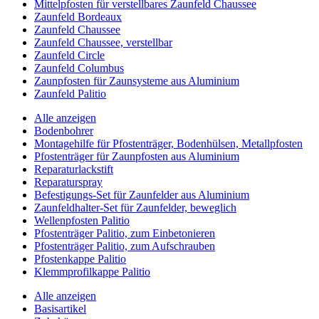
Mittelpfosten für verstellbares Zaunfeld Chaussee
Zaunfeld Bordeaux
Zaunfeld Chaussee
Zaunfeld Chaussee, verstellbar
Zaunfeld Circle
Zaunfeld Columbus
Zaunpfosten für Zaunsysteme aus Aluminium
Zaunfeld Palitio
Alle anzeigen
Bodenbohrer
Montagehilfe für Pfostenträger, Bodenhülsen, Metallpfosten
Pfostenträger für Zaunpfosten aus Aluminium
Reparaturlackstift
Reparaturspray
Befestigungs-Set für Zaunfelder aus Aluminium
Zaunfeldhalter-Set für Zaunfelder, beweglich
Wellenpfosten Palitio
Pfostenträger Palitio, zum Einbetonieren
Pfostenträger Palitio, zum Aufschrauben
Pfostenkappe Palitio
Klemmprofilkappe Palitio
Alle anzeigen
Basisartikel