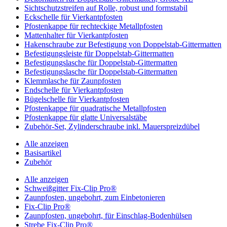
Sichtschutzstreifen auf Rolle, robust und formstabil
Eckschelle für Vierkantpfosten
Pfostenkappe für rechteckige Metallpfosten
Mattenhalter für Vierkantpfosten
Hakenschraube zur Befestigung von Doppelstab-Gittermatten
Befestigungsleiste für Doppelstab-Gittermatten
Befestigungslasche für Doppelstab-Gittermatten
Befestigungslasche für Doppelstab-Gittermatten
Klemmlasche für Zaunpfosten
Endschelle für Vierkantpfosten
Bügelschelle für Vierkantpfosten
Pfostenkappe für quadratische Metallpfosten
Pfostenkappe für glatte Universalstäbe
Zubehör-Set, Zylinderschraube inkl. Mauerspreizdübel
Alle anzeigen
Basisartikel
Zubehör
Alle anzeigen
Schweißgitter Fix-Clip Pro®
Zaunpfosten, ungebohrt, zum Einbetonieren
Fix-Clip Pro®
Zaunpfosten, ungebohrt, für Einschlag-Bodenhülsen
Strebe Fix-Clip Pro®