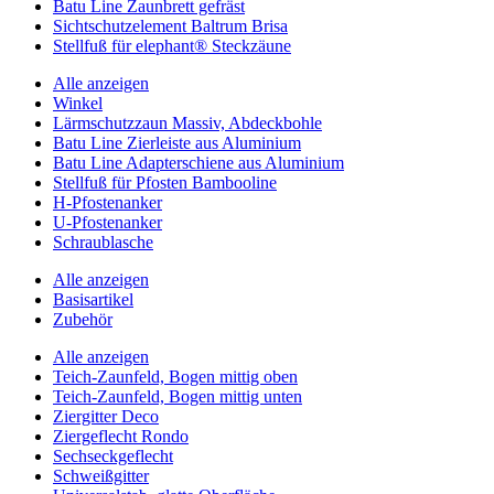
Batu Line Zaunbrett gefräst
Sichtschutzelement Baltrum Brisa
Stellfuß für elephant® Steckzäune
Alle anzeigen
Winkel
Lärmschutzzaun Massiv, Abdeckbohle
Batu Line Zierleiste aus Aluminium
Batu Line Adapterschiene aus Aluminium
Stellfuß für Pfosten Bambooline
H-Pfostenanker
U-Pfostenanker
Schraublasche
Alle anzeigen
Basisartikel
Zubehör
Alle anzeigen
Teich-Zaunfeld, Bogen mittig oben
Teich-Zaunfeld, Bogen mittig unten
Ziergitter Deco
Ziergeflecht Rondo
Sechseckgeflecht
Schweißgitter