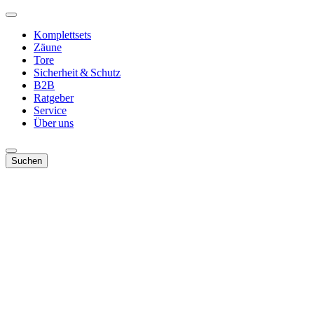
Komplettsets
Zäune
Tore
Sicherheit & Schutz
B2B
Ratgeber
Service
Über uns
Suchen