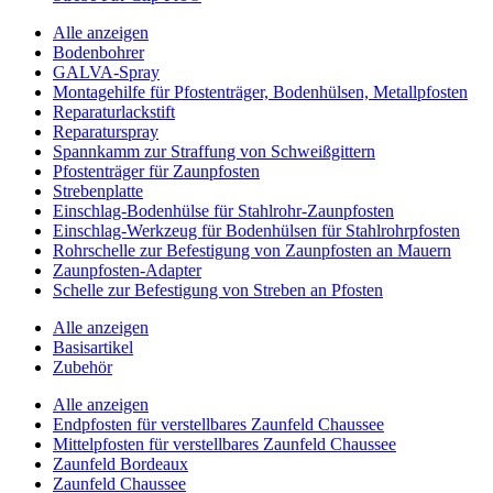
Alle anzeigen
Bodenbohrer
GALVA-Spray
Montagehilfe für Pfostenträger, Bodenhülsen, Metallpfosten
Reparaturlackstift
Reparaturspray
Spannkamm zur Straffung von Schweißgittern
Pfostenträger für Zaunpfosten
Strebenplatte
Einschlag-Bodenhülse für Stahlrohr-Zaunpfosten
Einschlag-Werkzeug für Bodenhülsen für Stahlrohrpfosten
Rohrschelle zur Befestigung von Zaunpfosten an Mauern
Zaunpfosten-Adapter
Schelle zur Befestigung von Streben an Pfosten
Alle anzeigen
Basisartikel
Zubehör
Alle anzeigen
Endpfosten für verstellbares Zaunfeld Chaussee
Mittelpfosten für verstellbares Zaunfeld Chaussee
Zaunfeld Bordeaux
Zaunfeld Chaussee