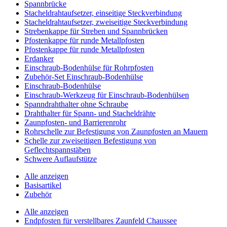
Spannbrücke
Stacheldrahtaufsetzer, einseitige Steckverbindung
Stacheldrahtaufsetzer, zweiseitige Steckverbindung
Strebenkappe für Streben und Spannbrücken
Pfostenkappe für runde Metallpfosten
Pfostenkappe für runde Metallpfosten
Erdanker
Einschraub-Bodenhülse für Rohrpfosten
Zubehör-Set Einschraub-Bodenhülse
Einschraub-Bodenhülse
Einschraub-Werkzeug für Einschraub-Bodenhülsen
Spanndrahthalter ohne Schraube
Drahthalter für Spann- und Stacheldrähte
Zaunpfosten- und Barrierenrohr
Rohrschelle zur Befestigung von Zaunpfosten an Mauern
Schelle zur zweiseitigen Befestigung von
Geflechtspannstäben
Schwere Auflaufstütze
Alle anzeigen
Basisartikel
Zubehör
Alle anzeigen
Endpfosten für verstellbares Zaunfeld Chaussee