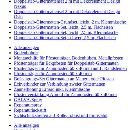
Doppelstab-Gittermattenset 2 m mit Dekorelement Design
Nexus
Doppelstab-Gittermattenset 2 m mit Dekorelement Design
Oslo
Doppelstab-Gittermatten-Grundset, leicht, 2 m, Klemmlasche
Doppelstab-Gittermatten-Set, leicht, 2,5 m, Flacheisen
Doppelstab-Gittermatten-Set, leicht, 2,5 m, Klemmlasche
Doppelstab-Gittermatten-Set, schwer, 2,5 m, Flacheisen
Alle anzeigen
Bodenbohrer
Montagehilfe für Pfostenträger, Bodenhülsen, Metallpfosten
Pfostenträger für Eckpfosten für Doppelstab-Gittermatten
Pfostenträger für Zaunpfosten 60 x 40 mm auf L-Randsteinen
Pfostenträger für Zaunpfosten 60 x 40 mm
Befestigungs-Set Gittermatten an Mauern oder Pfosten
Eckverbinder zur Verbindung zweier Gittermatten
Zaunerhöhung Erhard inkl. Klemmlasche
Pfostenverstärkung Arnold für Zaunpfosten 60 x 40 mm
GALVA-Spray
Reparaturspray
Reparaturlackstift
Sichtschutzstreifen auf Rolle, robust und formstabil
Alle anzeigen