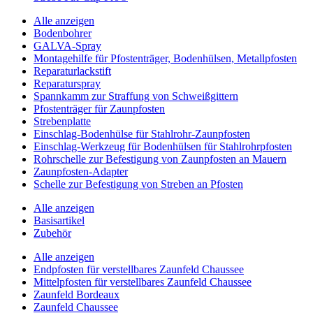
Alle anzeigen
Bodenbohrer
GALVA-Spray
Montagehilfe für Pfostenträger, Bodenhülsen, Metallpfosten
Reparaturlackstift
Reparaturspray
Spannkamm zur Straffung von Schweißgittern
Pfostenträger für Zaunpfosten
Strebenplatte
Einschlag-Bodenhülse für Stahlrohr-Zaunpfosten
Einschlag-Werkzeug für Bodenhülsen für Stahlrohrpfosten
Rohrschelle zur Befestigung von Zaunpfosten an Mauern
Zaunpfosten-Adapter
Schelle zur Befestigung von Streben an Pfosten
Alle anzeigen
Basisartikel
Zubehör
Alle anzeigen
Endpfosten für verstellbares Zaunfeld Chaussee
Mittelpfosten für verstellbares Zaunfeld Chaussee
Zaunfeld Bordeaux
Zaunfeld Chaussee