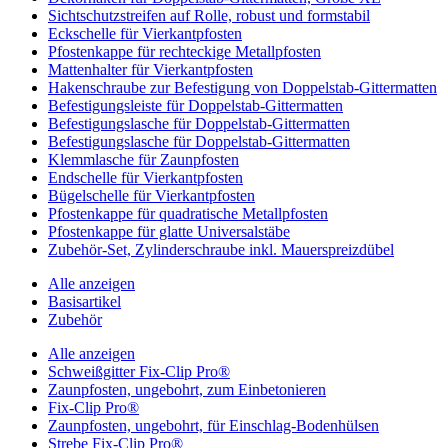
Sichtschutzstreifen auf Rolle, robust und formstabil
Eckschelle für Vierkantpfosten
Pfostenkappe für rechteckige Metallpfosten
Mattenhalter für Vierkantpfosten
Hakenschraube zur Befestigung von Doppelstab-Gittermatten
Befestigungsleiste für Doppelstab-Gittermatten
Befestigungslasche für Doppelstab-Gittermatten
Befestigungslasche für Doppelstab-Gittermatten
Klemmlasche für Zaunpfosten
Endschelle für Vierkantpfosten
Bügelschelle für Vierkantpfosten
Pfostenkappe für quadratische Metallpfosten
Pfostenkappe für glatte Universalstäbe
Zubehör-Set, Zylinderschraube inkl. Mauerspreizdübel
Alle anzeigen
Basisartikel
Zubehör
Alle anzeigen
Schweißgitter Fix-Clip Pro®
Zaunpfosten, ungebohrt, zum Einbetonieren
Fix-Clip Pro®
Zaunpfosten, ungebohrt, für Einschlag-Bodenhülsen
Strebe Fix-Clip Pro®