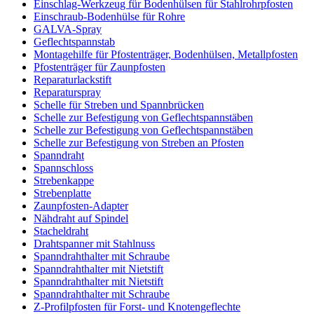
Einschlag-Werkzeug für Bodenhülsen für Stahlrohrpfosten
Einschraub-Bodenhülse für Rohre
GALVA-Spray
Geflechtspannstab
Montagehilfe für Pfostenträger, Bodenhülsen, Metallpfosten
Pfostenträger für Zaunpfosten
Reparaturlackstift
Reparaturspray
Schelle für Streben und Spannbrücken
Schelle zur Befestigung von Geflechtspannstäben
Schelle zur Befestigung von Geflechtspannstäben
Schelle zur Befestigung von Streben an Pfosten
Spanndraht
Spannschloss
Strebenkappe
Strebenplatte
Zaunpfosten-Adapter
Nähdraht auf Spindel
Stacheldraht
Drahtspanner mit Stahlnuss
Spanndrahthalter mit Schraube
Spanndrahthalter mit Nietstift
Spanndrahthalter mit Nietstift
Spanndrahthalter mit Schraube
Z-Profilpfosten für Forst- und Knotengeflechte