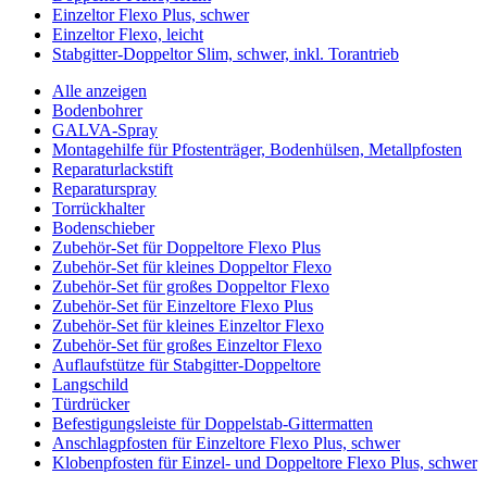
Einzeltor Flexo Plus, schwer
Einzeltor Flexo, leicht
Stabgitter-Doppeltor Slim, schwer, inkl. Torantrieb
Alle anzeigen
Bodenbohrer
GALVA-Spray
Montagehilfe für Pfostenträger, Bodenhülsen, Metallpfosten
Reparaturlackstift
Reparaturspray
Torrückhalter
Bodenschieber
Zubehör-Set für Doppeltore Flexo Plus
Zubehör-Set für kleines Doppeltor Flexo
Zubehör-Set für großes Doppeltor Flexo
Zubehör-Set für Einzeltore Flexo Plus
Zubehör-Set für kleines Einzeltor Flexo
Zubehör-Set für großes Einzeltor Flexo
Auflaufstütze für Stabgitter-Doppeltore
Langschild
Türdrücker
Befestigungsleiste für Doppelstab-Gittermatten
Anschlagpfosten für Einzeltore Flexo Plus, schwer
Klobenpfosten für Einzel- und Doppeltore Flexo Plus, schwer