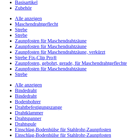
Basisartikel
Zubehör
Alle anzeigen
Maschendrahtgeflecht
Strebe
Strebe
Zaunpfosten für Maschendrahtzäune
Zaunpfosten für Maschendrahtzäune
Zaunpfosten für Maschendrahtzäune, verkürzt
Strebe Fix-Clip Pro®
Zaunpfosten, gebohrt, gerade, für Maschendrahtgeflechte
Zaunpfosten für Maschendrahtzäune
Strebe
Alle anzeigen
Bindedraht
Bindedraht
Bodenbohrer
Drahtbefestigungszange
Drahtklammer
Drahtspanner
Drahtspule
Einschlag-Bodenhülse für Stahlrohr-Zaunpfosten
Einschlag-Bodenhülse für Stahlrohr-Zaunpfosten