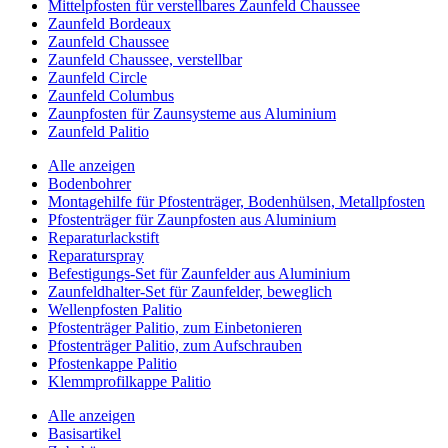
Mittelpfosten für verstellbares Zaunfeld Chaussee
Zaunfeld Bordeaux
Zaunfeld Chaussee
Zaunfeld Chaussee, verstellbar
Zaunfeld Circle
Zaunfeld Columbus
Zaunpfosten für Zaunsysteme aus Aluminium
Zaunfeld Palitio
Alle anzeigen
Bodenbohrer
Montagehilfe für Pfostenträger, Bodenhülsen, Metallpfosten
Pfostenträger für Zaunpfosten aus Aluminium
Reparaturlackstift
Reparaturspray
Befestigungs-Set für Zaunfelder aus Aluminium
Zaunfeldhalter-Set für Zaunfelder, beweglich
Wellenpfosten Palitio
Pfostenträger Palitio, zum Einbetonieren
Pfostenträger Palitio, zum Aufschrauben
Pfostenkappe Palitio
Klemmprofilkappe Palitio
Alle anzeigen
Basisartikel