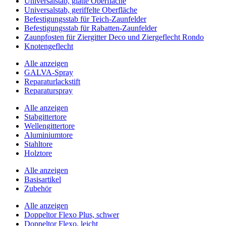
Universalstab, glatte Oberfläche
Universalstab, geriffelte Oberfläche
Befestigungsstab für Teich-Zaunfelder
Befestigungsstab für Rabatten-Zaunfelder
Zaunpfosten für Ziergitter Deco und Ziergeflecht Rondo
Knotengeflecht
Alle anzeigen
GALVA-Spray
Reparaturlackstift
Reparaturspray
Alle anzeigen
Stabgittertore
Wellengittertore
Aluminiumtore
Stahltore
Holztore
Alle anzeigen
Basisartikel
Zubehör
Alle anzeigen
Doppeltor Flexo Plus, schwer
Doppeltor Flexo, leicht