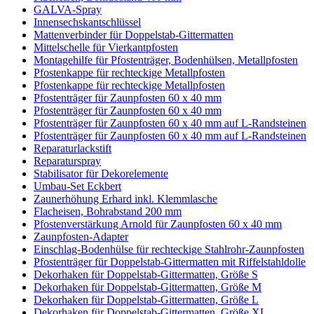
GALVA-Spray
Innensechskantschlüssel
Mattenverbinder für Doppelstab-Gittermatten
Mittelschelle für Vierkantpfosten
Montagehilfe für Pfostenträger, Bodenhülsen, Metallpfosten
Pfostenkappe für rechteckige Metallpfosten
Pfostenkappe für rechteckige Metallpfosten
Pfostenträger für Zaunpfosten 60 x 40 mm
Pfostenträger für Zaunpfosten 60 x 40 mm
Pfostenträger für Zaunpfosten 60 x 40 mm auf L-Randsteinen
Pfostenträger für Zaunpfosten 60 x 40 mm auf L-Randsteinen
Reparaturlackstift
Reparaturspray
Stabilisator für Dekorelemente
Umbau-Set Eckbert
Zaunerhöhung Erhard inkl. Klemmlasche
Flacheisen, Bohrabstand 200 mm
Pfostenverstärkung Arnold für Zaunpfosten 60 x 40 mm
Zaunpfosten-Adapter
Einschlag-Bodenhülse für rechteckige Stahlrohr-Zaunpfosten
Pfostenträger für Doppelstab-Gittermatten mit Riffelstahldolle
Dekorhaken für Doppelstab-Gittermatten, Größe S
Dekorhaken für Doppelstab-Gittermatten, Größe M
Dekorhaken für Doppelstab-Gittermatten, Größe L
Dekorhaken für Doppelstab-Gittermatten, Größe XL