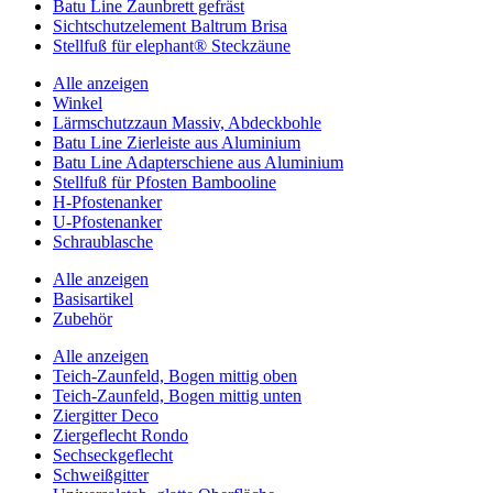
Batu Line Zaunbrett gefräst
Sichtschutzelement Baltrum Brisa
Stellfuß für elephant® Steckzäune
Alle anzeigen
Winkel
Lärmschutzzaun Massiv, Abdeckbohle
Batu Line Zierleiste aus Aluminium
Batu Line Adapterschiene aus Aluminium
Stellfuß für Pfosten Bambooline
H-Pfostenanker
U-Pfostenanker
Schraublasche
Alle anzeigen
Basisartikel
Zubehör
Alle anzeigen
Teich-Zaunfeld, Bogen mittig oben
Teich-Zaunfeld, Bogen mittig unten
Ziergitter Deco
Ziergeflecht Rondo
Sechseckgeflecht
Schweißgitter