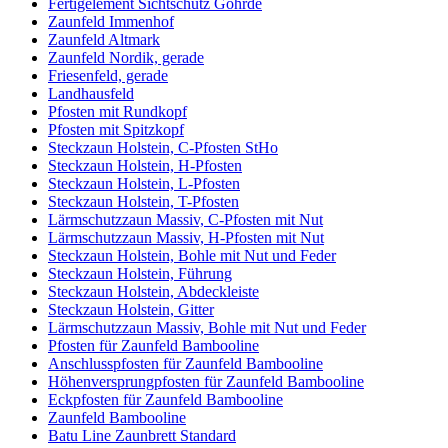
Fertigelement Sichtschutz Göhrde
Zaunfeld Immenhof
Zaunfeld Altmark
Zaunfeld Nordik, gerade
Friesenfeld, gerade
Landhausfeld
Pfosten mit Rundkopf
Pfosten mit Spitzkopf
Steckzaun Holstein, C-Pfosten StHo
Steckzaun Holstein, H-Pfosten
Steckzaun Holstein, L-Pfosten
Steckzaun Holstein, T-Pfosten
Lärmschutzzaun Massiv, C-Pfosten mit Nut
Lärmschutzzaun Massiv, H-Pfosten mit Nut
Steckzaun Holstein, Bohle mit Nut und Feder
Steckzaun Holstein, Führung
Steckzaun Holstein, Abdeckleiste
Steckzaun Holstein, Gitter
Lärmschutzzaun Massiv, Bohle mit Nut und Feder
Pfosten für Zaunfeld Bambooline
Anschlusspfosten für Zaunfeld Bambooline
Höhenversprungpfosten für Zaunfeld Bambooline
Eckpfosten für Zaunfeld Bambooline
Zaunfeld Bambooline
Batu Line Zaunbrett Standard