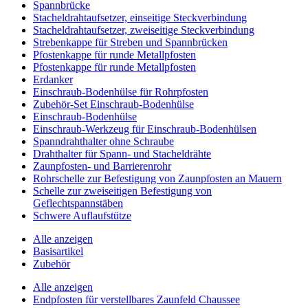
Spannbrücke
Stacheldrahtaufsetzer, einseitige Steckverbindung
Stacheldrahtaufsetzer, zweiseitige Steckverbindung
Strebenkappe für Streben und Spannbrücken
Pfostenkappe für runde Metallpfosten
Pfostenkappe für runde Metallpfosten
Erdanker
Einschraub-Bodenhülse für Rohrpfosten
Zubehör-Set Einschraub-Bodenhülse
Einschraub-Bodenhülse
Einschraub-Werkzeug für Einschraub-Bodenhülsen
Spanndrahthalter ohne Schraube
Drahthalter für Spann- und Stacheldrähte
Zaunpfosten- und Barrierenrohr
Rohrschelle zur Befestigung von Zaunpfosten an Mauern
Schelle zur zweiseitigen Befestigung von
Geflechtspannstäben
Schwere Auflaufstütze
Alle anzeigen
Basisartikel
Zubehör
Alle anzeigen
Endpfosten für verstellbares Zaunfeld Chaussee