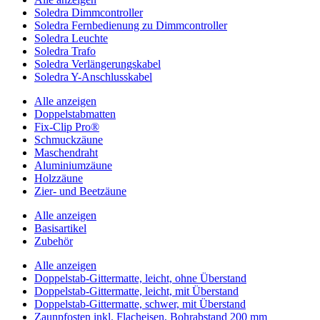
Soledra Dimmcontroller
Soledra Fernbedienung zu Dimmcontroller
Soledra Leuchte
Soledra Trafo
Soledra Verlängerungskabel
Soledra Y-Anschlusskabel
Alle anzeigen
Doppelstabmatten
Fix-Clip Pro®
Schmuckzäune
Maschendraht
Aluminiumzäune
Holzzäune
Zier- und Beetzäune
Alle anzeigen
Basisartikel
Zubehör
Alle anzeigen
Doppelstab-Gittermatte, leicht, ohne Überstand
Doppelstab-Gittermatte, leicht, mit Überstand
Doppelstab-Gittermatte, schwer, mit Überstand
Zaunpfosten inkl. Flacheisen, Bohrabstand 200 mm