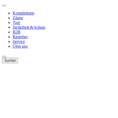
Komplettsets
Zäune
Tore
Sicherheit & Schutz
B2B
Ratgeber
Service
Über uns
Suchen