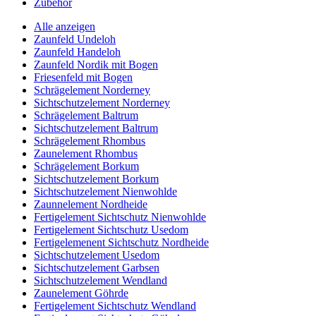
Zubehör
Alle anzeigen
Zaunfeld Undeloh
Zaunfeld Handeloh
Zaunfeld Nordik mit Bogen
Friesenfeld mit Bogen
Schrägelement Norderney
Sichtschutzelement Norderney
Schrägelement Baltrum
Sichtschutzelement Baltrum
Schrägelement Rhombus
Zaunelement Rhombus
Schrägelement Borkum
Sichtschutzelement Borkum
Sichtschutzelement Nienwohlde
Zaunnelement Nordheide
Fertigelement Sichtschutz Nienwohlde
Fertigelement Sichtschutz Usedom
Fertigelemenent Sichtschutz Nordheide
Sichtschutzelement Usedom
Sichtschutzelement Garbsen
Sichtschutzelement Wendland
Zaunelement Göhrde
Fertigelement Sichtschutz Wendland