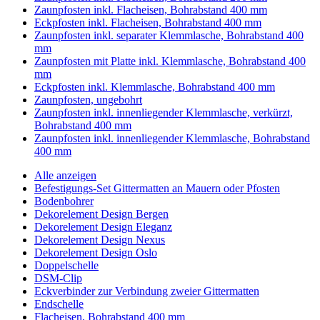
Zaunpfosten inkl. Flacheisen, Bohrabstand 400 mm
Eckpfosten inkl. Flacheisen, Bohrabstand 400 mm
Zaunpfosten inkl. separater Klemmlasche, Bohrabstand 400
mm
Zaunpfosten mit Platte inkl. Klemmlasche, Bohrabstand 400
mm
Eckpfosten inkl. Klemmlasche, Bohrabstand 400 mm
Zaunpfosten, ungebohrt
Zaunpfosten inkl. innenliegender Klemmlasche, verkürzt,
Bohrabstand 400 mm
Zaunpfosten inkl. innenliegender Klemmlasche, Bohrabstand
400 mm
Alle anzeigen
Befestigungs-Set Gittermatten an Mauern oder Pfosten
Bodenbohrer
Dekorelement Design Bergen
Dekorelement Design Eleganz
Dekorelement Design Nexus
Dekorelement Design Oslo
Doppelschelle
DSM-Clip
Eckverbinder zur Verbindung zweier Gittermatten
Endschelle
Flacheisen, Bohrabstand 400 mm