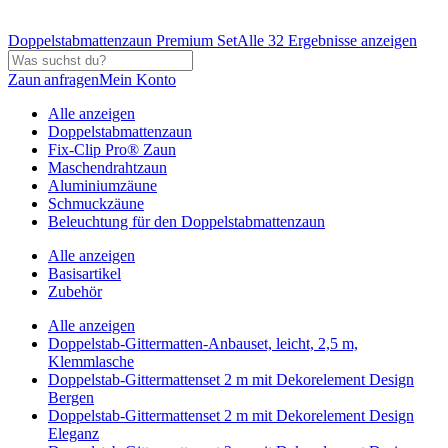
Doppelstabmattenzaun Premium Set
Alle 32 Ergebnisse anzeigen
Zaun anfragen
Mein Konto
Alle anzeigen
Doppelstabmattenzaun
Fix-Clip Pro® Zaun
Maschendrahtzaun
Aluminiumzäune
Schmuckzäune
Beleuchtung für den Doppelstabmattenzaun
Alle anzeigen
Basisartikel
Zubehör
Alle anzeigen
Doppelstab-Gittermatten-Anbauset, leicht, 2,5 m,
Klemmlasche
Doppelstab-Gittermattenset 2 m mit Dekorelement Design
Bergen
Doppelstab-Gittermattenset 2 m mit Dekorelement Design
Eleganz