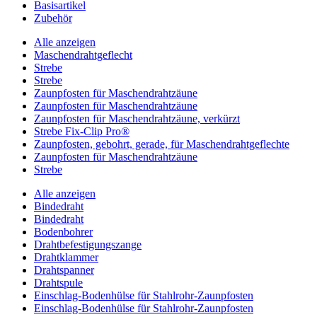
Basisartikel
Zubehör
Alle anzeigen
Maschendrahtgeflecht
Strebe
Strebe
Zaunpfosten für Maschendrahtzäune
Zaunpfosten für Maschendrahtzäune
Zaunpfosten für Maschendrahtzäune, verkürzt
Strebe Fix-Clip Pro®
Zaunpfosten, gebohrt, gerade, für Maschendrahtgeflechte
Zaunpfosten für Maschendrahtzäune
Strebe
Alle anzeigen
Bindedraht
Bindedraht
Bodenbohrer
Drahtbefestigungszange
Drahtklammer
Drahtspanner
Drahtspule
Einschlag-Bodenhülse für Stahlrohr-Zaunpfosten
Einschlag-Bodenhülse für Stahlrohr-Zaunpfosten