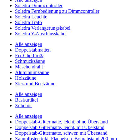
Soledra Dimmcontroller
Soledra Fernbedienung zu Dimmcontroller
Soledra Leuchte
Soledra Trafo
Soledra Verlängerungskabel
Soledra Y-Anschlusskabel
Alle anzeigen
Doppelstabmatten
Fix-Clip Pro®
Schmuckzäune
Maschendraht
Aluminiumzäune
Holzzäune
Zier- und Beetzäune
Alle anzeigen
Basisartikel
Zubehör
Alle anzeigen
Doppelstab-Gittermatte, leicht, ohne Überstand
Doppelstab-Gittermatte, leicht, mit Überstand
Doppelstab-Gittermatte, schwer, mit Überstand
Zaunpfosten inkl. Flacheisen, Bohrabstand 200 mm