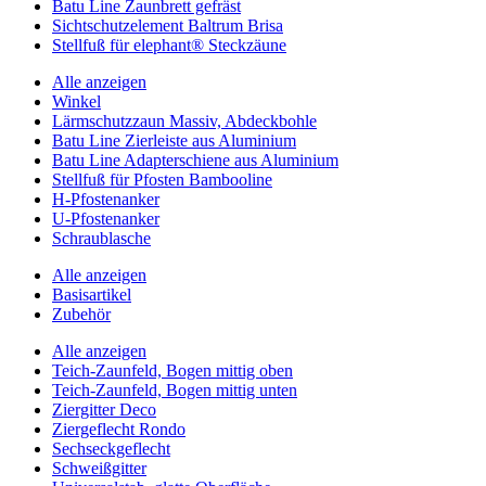
Batu Line Zaunbrett gefräst
Sichtschutzelement Baltrum Brisa
Stellfuß für elephant® Steckzäune
Alle anzeigen
Winkel
Lärmschutzzaun Massiv, Abdeckbohle
Batu Line Zierleiste aus Aluminium
Batu Line Adapterschiene aus Aluminium
Stellfuß für Pfosten Bambooline
H-Pfostenanker
U-Pfostenanker
Schraublasche
Alle anzeigen
Basisartikel
Zubehör
Alle anzeigen
Teich-Zaunfeld, Bogen mittig oben
Teich-Zaunfeld, Bogen mittig unten
Ziergitter Deco
Ziergeflecht Rondo
Sechseckgeflecht
Schweißgitter