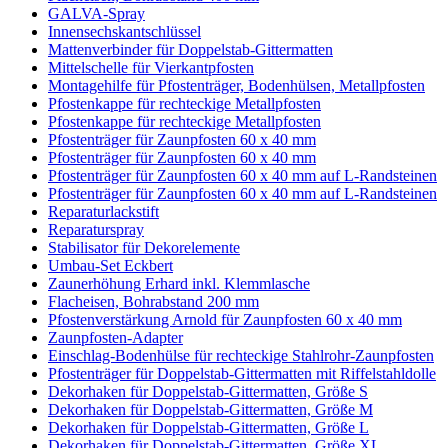
GALVA-Spray
Innensechskantschlüssel
Mattenverbinder für Doppelstab-Gittermatten
Mittelschelle für Vierkantpfosten
Montagehilfe für Pfostenträger, Bodenhülsen, Metallpfosten
Pfostenkappe für rechteckige Metallpfosten
Pfostenkappe für rechteckige Metallpfosten
Pfostenträger für Zaunpfosten 60 x 40 mm
Pfostenträger für Zaunpfosten 60 x 40 mm
Pfostenträger für Zaunpfosten 60 x 40 mm auf L-Randsteinen
Pfostenträger für Zaunpfosten 60 x 40 mm auf L-Randsteinen
Reparaturlackstift
Reparaturspray
Stabilisator für Dekorelemente
Umbau-Set Eckbert
Zaunerhöhung Erhard inkl. Klemmlasche
Flacheisen, Bohrabstand 200 mm
Pfostenverstärkung Arnold für Zaunpfosten 60 x 40 mm
Zaunpfosten-Adapter
Einschlag-Bodenhülse für rechteckige Stahlrohr-Zaunpfosten
Pfostenträger für Doppelstab-Gittermatten mit Riffelstahldolle
Dekorhaken für Doppelstab-Gittermatten, Größe S
Dekorhaken für Doppelstab-Gittermatten, Größe M
Dekorhaken für Doppelstab-Gittermatten, Größe L
Dekorhaken für Doppelstab-Gittermatten, Größe XL