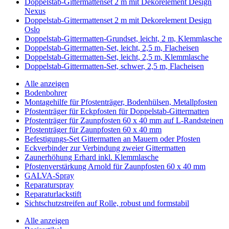
Doppelstab-Gittermattenset 2 m mit Dekorelement Design
Nexus
Doppelstab-Gittermattenset 2 m mit Dekorelement Design
Oslo
Doppelstab-Gittermatten-Grundset, leicht, 2 m, Klemmlasche
Doppelstab-Gittermatten-Set, leicht, 2,5 m, Flacheisen
Doppelstab-Gittermatten-Set, leicht, 2,5 m, Klemmlasche
Doppelstab-Gittermatten-Set, schwer, 2,5 m, Flacheisen
Alle anzeigen
Bodenbohrer
Montagehilfe für Pfostenträger, Bodenhülsen, Metallpfosten
Pfostenträger für Eckpfosten für Doppelstab-Gittermatten
Pfostenträger für Zaunpfosten 60 x 40 mm auf L-Randsteinen
Pfostenträger für Zaunpfosten 60 x 40 mm
Befestigungs-Set Gittermatten an Mauern oder Pfosten
Eckverbinder zur Verbindung zweier Gittermatten
Zaunerhöhung Erhard inkl. Klemmlasche
Pfostenverstärkung Arnold für Zaunpfosten 60 x 40 mm
GALVA-Spray
Reparaturspray
Reparaturlackstift
Sichtschutzstreifen auf Rolle, robust und formstabil
Alle anzeigen