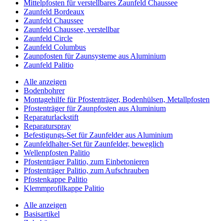
Mittelpfosten für verstellbares Zaunfeld Chaussee
Zaunfeld Bordeaux
Zaunfeld Chaussee
Zaunfeld Chaussee, verstellbar
Zaunfeld Circle
Zaunfeld Columbus
Zaunpfosten für Zaunsysteme aus Aluminium
Zaunfeld Palitio
Alle anzeigen
Bodenbohrer
Montagehilfe für Pfostenträger, Bodenhülsen, Metallpfosten
Pfostenträger für Zaunpfosten aus Aluminium
Reparaturlackstift
Reparaturspray
Befestigungs-Set für Zaunfelder aus Aluminium
Zaunfeldhalter-Set für Zaunfelder, beweglich
Wellenpfosten Palitio
Pfostenträger Palitio, zum Einbetonieren
Pfostenträger Palitio, zum Aufschrauben
Pfostenkappe Palitio
Klemmprofilkappe Palitio
Alle anzeigen
Basisartikel