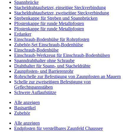
Spannbrücke
Stacheldrahtaufsetzer, einseitige Steckverbindung
Stacheldrahtaufsetzer, zweiseitige Steckverbindung
Strebenkappe für Streben und Spannbrücken
Pfostenkappe für runde Metallpfosten
Pfostenkappe für runde Metallpfosten
Erdanker
Einschraub-Bodenhülse für Rohrpfosten
Zubehör-Set Einschraub-Bodenhülse
Einschraub-Bodenhülse
Einschraub-Werkzeug für Einschraub-Bodenhülsen
Spanndrahthalter ohne Schraube
Drahthalter für Spann- und Stacheldrähte
Zaunpfosten- und Barrierenrohr
Rohrschelle zur Befestigung von Zaunpfosten an Mauern
Schelle zur zweiseitigen Befestigung von
Geflechtspannstäben
Schwere Auflaufstütze
Alle anzeigen
Basisartikel
Zubehör
Alle anzeigen
Endpfosten für verstellbares Zaunfeld Chaussee