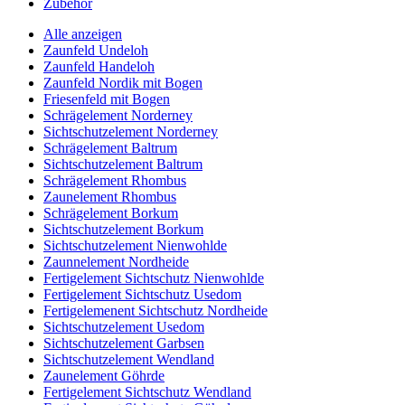
Zubehör
Alle anzeigen
Zaunfeld Undeloh
Zaunfeld Handeloh
Zaunfeld Nordik mit Bogen
Friesenfeld mit Bogen
Schrägelement Norderney
Sichtschutzelement Norderney
Schrägelement Baltrum
Sichtschutzelement Baltrum
Schrägelement Rhombus
Zaunelement Rhombus
Schrägelement Borkum
Sichtschutzelement Borkum
Sichtschutzelement Nienwohlde
Zaunnelement Nordheide
Fertigelement Sichtschutz Nienwohlde
Fertigelement Sichtschutz Usedom
Fertigelemenent Sichtschutz Nordheide
Sichtschutzelement Usedom
Sichtschutzelement Garbsen
Sichtschutzelement Wendland
Zaunelement Göhrde
Fertigelement Sichtschutz Wendland