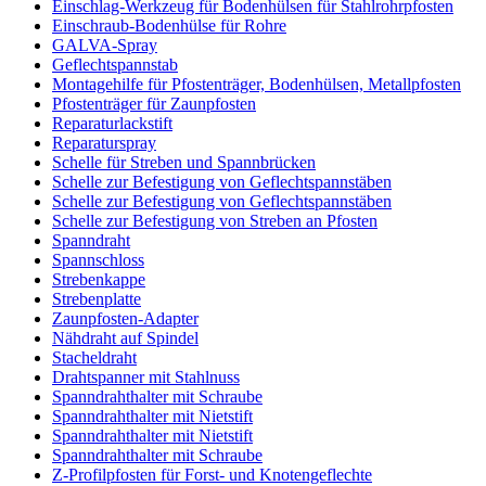
Einschlag-Werkzeug für Bodenhülsen für Stahlrohrpfosten
Einschraub-Bodenhülse für Rohre
GALVA-Spray
Geflechtspannstab
Montagehilfe für Pfostenträger, Bodenhülsen, Metallpfosten
Pfostenträger für Zaunpfosten
Reparaturlackstift
Reparaturspray
Schelle für Streben und Spannbrücken
Schelle zur Befestigung von Geflechtspannstäben
Schelle zur Befestigung von Geflechtspannstäben
Schelle zur Befestigung von Streben an Pfosten
Spanndraht
Spannschloss
Strebenkappe
Strebenplatte
Zaunpfosten-Adapter
Nähdraht auf Spindel
Stacheldraht
Drahtspanner mit Stahlnuss
Spanndrahthalter mit Schraube
Spanndrahthalter mit Nietstift
Spanndrahthalter mit Nietstift
Spanndrahthalter mit Schraube
Z-Profilpfosten für Forst- und Knotengeflechte