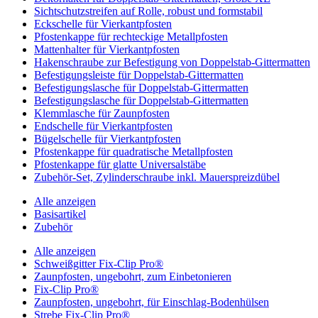
Sichtschutzstreifen auf Rolle, robust und formstabil
Eckschelle für Vierkantpfosten
Pfostenkappe für rechteckige Metallpfosten
Mattenhalter für Vierkantpfosten
Hakenschraube zur Befestigung von Doppelstab-Gittermatten
Befestigungsleiste für Doppelstab-Gittermatten
Befestigungslasche für Doppelstab-Gittermatten
Befestigungslasche für Doppelstab-Gittermatten
Klemmlasche für Zaunpfosten
Endschelle für Vierkantpfosten
Bügelschelle für Vierkantpfosten
Pfostenkappe für quadratische Metallpfosten
Pfostenkappe für glatte Universalstäbe
Zubehör-Set, Zylinderschraube inkl. Mauerspreizdübel
Alle anzeigen
Basisartikel
Zubehör
Alle anzeigen
Schweißgitter Fix-Clip Pro®
Zaunpfosten, ungebohrt, zum Einbetonieren
Fix-Clip Pro®
Zaunpfosten, ungebohrt, für Einschlag-Bodenhülsen
Strebe Fix-Clip Pro®