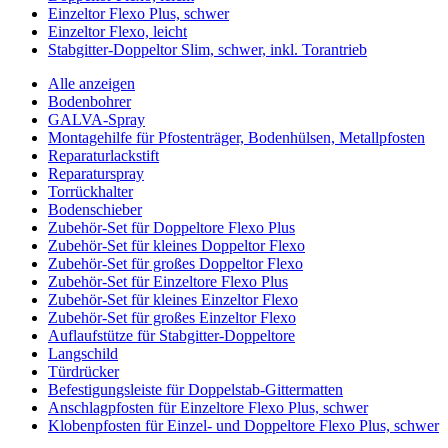
Einzeltor Flexo Plus, schwer
Einzeltor Flexo, leicht
Stabgitter-Doppeltor Slim, schwer, inkl. Torantrieb
Alle anzeigen
Bodenbohrer
GALVA-Spray
Montagehilfe für Pfostenträger, Bodenhülsen, Metallpfosten
Reparaturlackstift
Reparaturspray
Torrückhalter
Bodenschieber
Zubehör-Set für Doppeltore Flexo Plus
Zubehör-Set für kleines Doppeltor Flexo
Zubehör-Set für großes Doppeltor Flexo
Zubehör-Set für Einzeltore Flexo Plus
Zubehör-Set für kleines Einzeltor Flexo
Zubehör-Set für großes Einzeltor Flexo
Auflaufstütze für Stabgitter-Doppeltore
Langschild
Türdrücker
Befestigungsleiste für Doppelstab-Gittermatten
Anschlagpfosten für Einzeltore Flexo Plus, schwer
Klobenpfosten für Einzel- und Doppeltore Flexo Plus, schwer