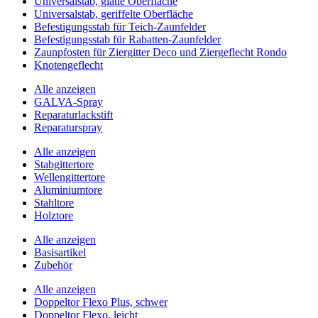
Universalstab, glatte Oberfläche
Universalstab, geriffelte Oberfläche
Befestigungsstab für Teich-Zaunfelder
Befestigungsstab für Rabatten-Zaunfelder
Zaunpfosten für Ziergitter Deco und Ziergeflecht Rondo
Knotengeflecht
Alle anzeigen
GALVA-Spray
Reparaturlackstift
Reparaturspray
Alle anzeigen
Stabgittertore
Wellengittertore
Aluminiumtore
Stahltore
Holztore
Alle anzeigen
Basisartikel
Zubehör
Alle anzeigen
Doppeltor Flexo Plus, schwer
Doppeltor Flexo, leicht