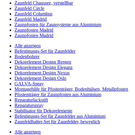
Zaunfeld Chaussee, verstellbar
Zaunfeld Circle
Zaunfeld Columbus
Zaunfeld Madrid
Zaunpfosten für Zaunsysteme aus Aluminium
Zaunpfosten Madrid
Zaunpfosten Madrid
Alle anzeigen
Befestigungs-Set für Zaunfelder
Bodenbohrer
Dekorelement Design Bergen
Dekorelement Design Eleganz
Dekorelement Design Nexus
Dekorelement Design Oslo
GALVA-Spray
Montagehilfe für Pfostenträger, Bodenhülsen, Metallpfosten
Pfostenträger für Zaunpfosten aus Aluminium
Reparaturlackstift
Reparaturspray
Stabilisator für Dekorelemente
Befestigungs-Set für Zaunfelder aus Aluminium
Zaunfeldhalter-Set für Zaunfelder, beweglich
Alle anzeigen