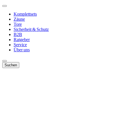
Komplettsets
Zäune
Tore
Sicherheit & Schutz
B2B
Ratgeber
Service
Über uns
Suchen