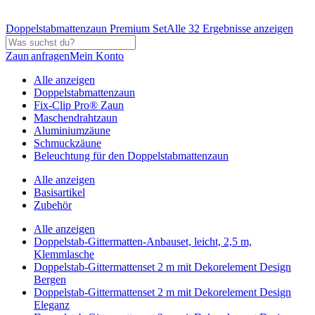
Doppelstabmattenzaun Premium Set
Alle 32 Ergebnisse anzeigen
Zaun anfragen
Mein Konto
Alle anzeigen
Doppelstabmattenzaun
Fix-Clip Pro® Zaun
Maschendrahtzaun
Aluminiumzäune
Schmuckzäune
Beleuchtung für den Doppelstabmattenzaun
Alle anzeigen
Basisartikel
Zubehör
Alle anzeigen
Doppelstab-Gittermatten-Anbauset, leicht, 2,5 m,
Klemmlasche
Doppelstab-Gittermattenset 2 m mit Dekorelement Design
Bergen
Doppelstab-Gittermattenset 2 m mit Dekorelement Design
Eleganz