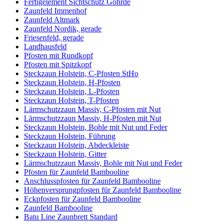
Fertigelement Sichtschutz Göhrde
Zaunfeld Immenhof
Zaunfeld Altmark
Zaunfeld Nordik, gerade
Friesenfeld, gerade
Landhausfeld
Pfosten mit Rundkopf
Pfosten mit Spitzkopf
Steckzaun Holstein, C-Pfosten StHo
Steckzaun Holstein, H-Pfosten
Steckzaun Holstein, L-Pfosten
Steckzaun Holstein, T-Pfosten
Lärmschutzzaun Massiv, C-Pfosten mit Nut
Lärmschutzzaun Massiv, H-Pfosten mit Nut
Steckzaun Holstein, Bohle mit Nut und Feder
Steckzaun Holstein, Führung
Steckzaun Holstein, Abdeckleiste
Steckzaun Holstein, Gitter
Lärmschutzzaun Massiv, Bohle mit Nut und Feder
Pfosten für Zaunfeld Bambooline
Anschlusspfosten für Zaunfeld Bambooline
Höhenversprungpfosten für Zaunfeld Bambooline
Eckpfosten für Zaunfeld Bambooline
Zaunfeld Bambooline
Batu Line Zaunbrett Standard