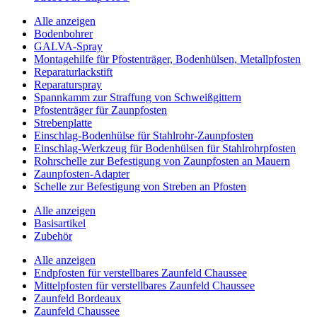
Alle anzeigen
Bodenbohrer
GALVA-Spray
Montagehilfe für Pfostenträger, Bodenhülsen, Metallpfosten
Reparaturlackstift
Reparaturspray
Spannkamm zur Straffung von Schweißgittern
Pfostenträger für Zaunpfosten
Strebenplatte
Einschlag-Bodenhülse für Stahlrohr-Zaunpfosten
Einschlag-Werkzeug für Bodenhülsen für Stahlrohrpfosten
Rohrschelle zur Befestigung von Zaunpfosten an Mauern
Zaunpfosten-Adapter
Schelle zur Befestigung von Streben an Pfosten
Alle anzeigen
Basisartikel
Zubehör
Alle anzeigen
Endpfosten für verstellbares Zaunfeld Chaussee
Mittelpfosten für verstellbares Zaunfeld Chaussee
Zaunfeld Bordeaux
Zaunfeld Chaussee