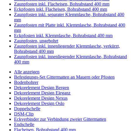
Zaunpfosten inkl. Flacheisen, Bohrabstand 400 mm
Eckpfosten inkl. Flacheisen, Bohrabstand 400 mm
Zaunpfosten inkl. separater Klemmlasche, Bohrabstand 400
mm
Zaunpfosten mit Platte inkl. Klemmlasche, Bohrabstand 400
mm
Eckpfosten inkl. Klemmlasche, Bohrabstand 400 mm
Zaunpfosten, ungebohrt
Zaunpfosten inkl. innenliegender Klemmlasche, verkürzt,
Bohrabstand 400 mm
Zaunpfosten inkl. innenliegender Klemmlasche, Bohrabstand
400 mm
Alle anzeigen
Befestigungs-Set Gittermatten an Mauern oder Pfosten
Bodenbohrer
Dekorelement Design Bergen
Dekorelement Design Eleganz
Dekorelement Design Nexus
Dekorelement Design Oslo
Doppelschelle
DSM-Clip
Eckverbinder zur Verbindung zweier Gittermatten
Endschelle
Flacheisen, Bohrabstand 400 mm