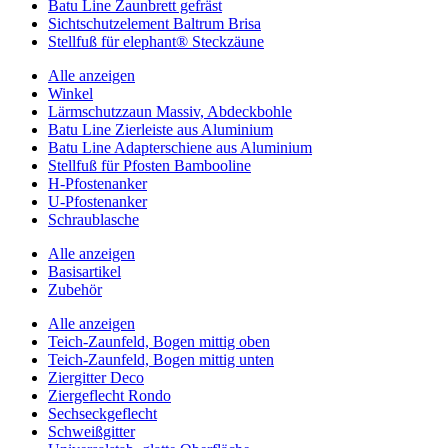
Batu Line Zaunbrett gefräst
Sichtschutzelement Baltrum Brisa
Stellfuß für elephant® Steckzäune
Alle anzeigen
Winkel
Lärmschutzzaun Massiv, Abdeckbohle
Batu Line Zierleiste aus Aluminium
Batu Line Adapterschiene aus Aluminium
Stellfuß für Pfosten Bambooline
H-Pfostenanker
U-Pfostenanker
Schraublasche
Alle anzeigen
Basisartikel
Zubehör
Alle anzeigen
Teich-Zaunfeld, Bogen mittig oben
Teich-Zaunfeld, Bogen mittig unten
Ziergitter Deco
Ziergeflecht Rondo
Sechseckgeflecht
Schweißgitter