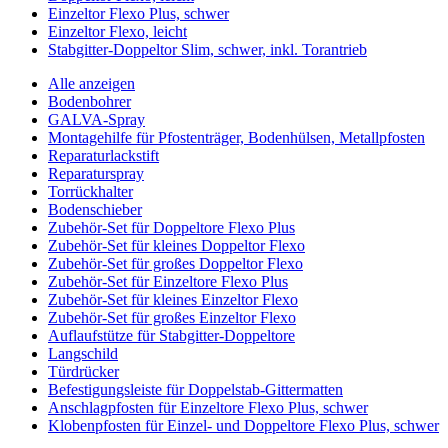
Einzeltor Flexo Plus, schwer
Einzeltor Flexo, leicht
Stabgitter-Doppeltor Slim, schwer, inkl. Torantrieb
Alle anzeigen
Bodenbohrer
GALVA-Spray
Montagehilfe für Pfostenträger, Bodenhülsen, Metallpfosten
Reparaturlackstift
Reparaturspray
Torrückhalter
Bodenschieber
Zubehör-Set für Doppeltore Flexo Plus
Zubehör-Set für kleines Doppeltor Flexo
Zubehör-Set für großes Doppeltor Flexo
Zubehör-Set für Einzeltore Flexo Plus
Zubehör-Set für kleines Einzeltor Flexo
Zubehör-Set für großes Einzeltor Flexo
Auflaufstütze für Stabgitter-Doppeltore
Langschild
Türdrücker
Befestigungsleiste für Doppelstab-Gittermatten
Anschlagpfosten für Einzeltore Flexo Plus, schwer
Klobenpfosten für Einzel- und Doppeltore Flexo Plus, schwer