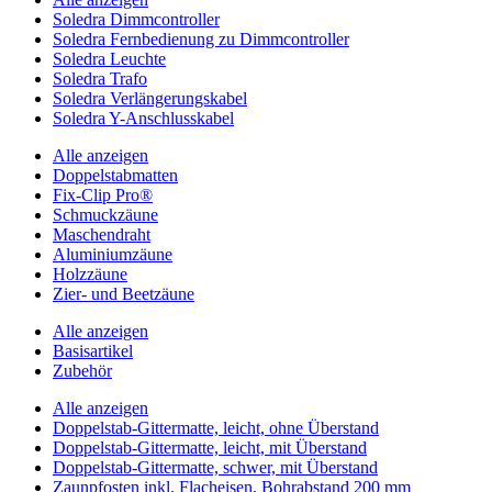
Soledra Dimmcontroller
Soledra Fernbedienung zu Dimmcontroller
Soledra Leuchte
Soledra Trafo
Soledra Verlängerungskabel
Soledra Y-Anschlusskabel
Alle anzeigen
Doppelstabmatten
Fix-Clip Pro®
Schmuckzäune
Maschendraht
Aluminiumzäune
Holzzäune
Zier- und Beetzäune
Alle anzeigen
Basisartikel
Zubehör
Alle anzeigen
Doppelstab-Gittermatte, leicht, ohne Überstand
Doppelstab-Gittermatte, leicht, mit Überstand
Doppelstab-Gittermatte, schwer, mit Überstand
Zaunpfosten inkl. Flacheisen, Bohrabstand 200 mm