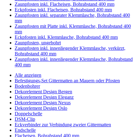
Zaunpfosten inkl. Flacheisen, Bohrabstand 400 mm
Eckpfosten inkl. Flacheisen, Bohrabstand 400 mm
Zaunpfosten inkl. separater Klemmlasche, Bohrabstand 400
mm
Zaunpfosten mit Platte inkl. Klemmlasche, Bohrabstand 400
mm
Eckpfosten inkl. Klemmlasche, Bohrabstand 400 mm
Zaunpfosten, ungebohrt
Zaunpfosten inkl. innenliegender Klemmlasche, verkürzt,
Bohrabstand 400 mm
Zaunpfosten inkl. innenliegender Klemmlasche, Bohrabstand
400 mm
Alle anzeigen
Befestigungs-Set Gittermatten an Mauern oder Pfosten
Bodenbohrer
Dekorelement Design Bergen
Dekorelement Design Eleganz
Dekorelement Design Nexus
Dekorelement Design Oslo
Doppelschelle
DSM-Clip
Eckverbinder zur Verbindung zweier Gittermatten
Endschelle
Flacheisen, Bohrabstand 400 mm