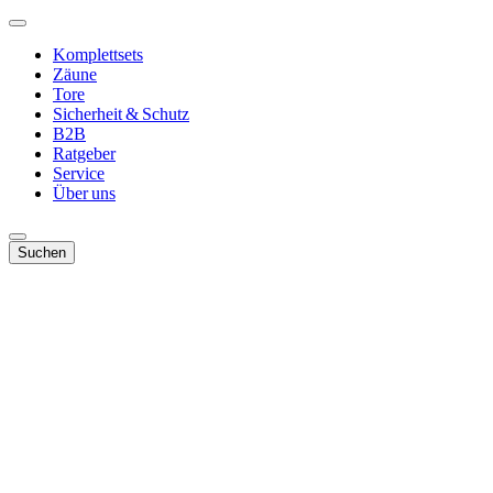
Komplettsets
Zäune
Tore
Sicherheit & Schutz
B2B
Ratgeber
Service
Über uns
Suchen