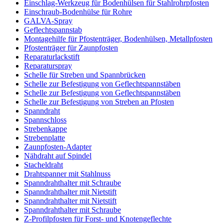
Einschlag-Werkzeug für Bodenhülsen für Stahlrohrpfosten
Einschraub-Bodenhülse für Rohre
GALVA-Spray
Geflechtspannstab
Montagehilfe für Pfostenträger, Bodenhülsen, Metallpfosten
Pfostenträger für Zaunpfosten
Reparaturlackstift
Reparaturspray
Schelle für Streben und Spannbrücken
Schelle zur Befestigung von Geflechtspannstäben
Schelle zur Befestigung von Geflechtspannstäben
Schelle zur Befestigung von Streben an Pfosten
Spanndraht
Spannschloss
Strebenkappe
Strebenplatte
Zaunpfosten-Adapter
Nähdraht auf Spindel
Stacheldraht
Drahtspanner mit Stahlnuss
Spanndrahthalter mit Schraube
Spanndrahthalter mit Nietstift
Spanndrahthalter mit Nietstift
Spanndrahthalter mit Schraube
Z-Profilpfosten für Forst- und Knotengeflechte