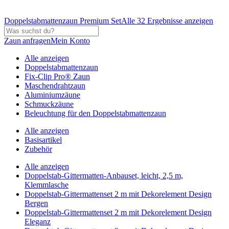
Doppelstabmattenzaun Premium Set
Alle 32 Ergebnisse anzeigen
Zaun anfragen
Mein Konto
Alle anzeigen
Doppelstabmattenzaun
Fix-Clip Pro® Zaun
Maschendrahtzaun
Aluminiumzäune
Schmuckzäune
Beleuchtung für den Doppelstabmattenzaun
Alle anzeigen
Basisartikel
Zubehör
Alle anzeigen
Doppelstab-Gittermatten-Anbauset, leicht, 2,5 m,
Klemmlasche
Doppelstab-Gittermattenset 2 m mit Dekorelement Design
Bergen
Doppelstab-Gittermattenset 2 m mit Dekorelement Design
Eleganz