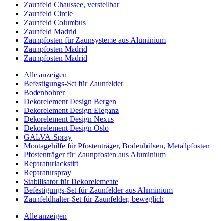
Zaunfeld Chaussee, verstellbar
Zaunfeld Circle
Zaunfeld Columbus
Zaunfeld Madrid
Zaunpfosten für Zaunsysteme aus Aluminium
Zaunpfosten Madrid
Zaunpfosten Madrid
Alle anzeigen
Befestigungs-Set für Zaunfelder
Bodenbohrer
Dekorelement Design Bergen
Dekorelement Design Eleganz
Dekorelement Design Nexus
Dekorelement Design Oslo
GALVA-Spray
Montagehilfe für Pfostenträger, Bodenhülsen, Metallpfosten
Pfostenträger für Zaunpfosten aus Aluminium
Reparaturlackstift
Reparaturspray
Stabilisator für Dekorelemente
Befestigungs-Set für Zaunfelder aus Aluminium
Zaunfeldhalter-Set für Zaunfelder, beweglich
Alle anzeigen