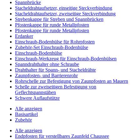
Spannbrücke
Stacheldrahtaufsetzer, einseitige Steckverbindung
Stacheldrahtaufsetzer, zweiseitige Steckverbindung
Strebenkappe für Streben und Spannbrücken
Pfostenkappe für runde Metallpfosten
Pfostenkappe für runde Metallpfosten
Erdanker
Einschraub-Bodenhülse für Rohrpfosten
Zubehör-Set Einschraub-Bodenhülse
Einschraub-Bodenhülse
Einschraub-Werkzeug für Einschraub-Bodenhülsen
Spanndrahthalter ohne Schraube
Drahthalter für Spann- und Stacheldrähte
Zaunpfosten- und Barrierenrohr
Rohrschelle zur Befestigung von Zaunpfosten an Mauern
Schelle zur zweiseitigen Befestigung von
Geflechtspannstäben
Schwere Auflaufstütze
Alle anzeigen
Basisartikel
Zubehör
Alle anzeigen
Endpfosten für verstellbares Zaunfeld Chaussee