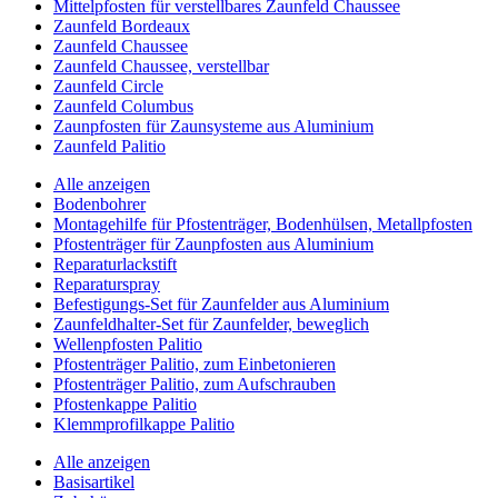
Mittelpfosten für verstellbares Zaunfeld Chaussee
Zaunfeld Bordeaux
Zaunfeld Chaussee
Zaunfeld Chaussee, verstellbar
Zaunfeld Circle
Zaunfeld Columbus
Zaunpfosten für Zaunsysteme aus Aluminium
Zaunfeld Palitio
Alle anzeigen
Bodenbohrer
Montagehilfe für Pfostenträger, Bodenhülsen, Metallpfosten
Pfostenträger für Zaunpfosten aus Aluminium
Reparaturlackstift
Reparaturspray
Befestigungs-Set für Zaunfelder aus Aluminium
Zaunfeldhalter-Set für Zaunfelder, beweglich
Wellenpfosten Palitio
Pfostenträger Palitio, zum Einbetonieren
Pfostenträger Palitio, zum Aufschrauben
Pfostenkappe Palitio
Klemmprofilkappe Palitio
Alle anzeigen
Basisartikel