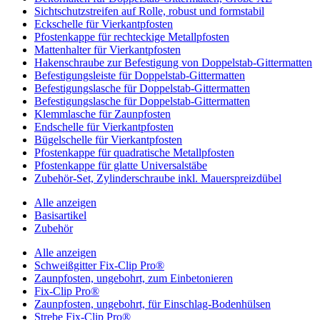
Sichtschutzstreifen auf Rolle, robust und formstabil
Eckschelle für Vierkantpfosten
Pfostenkappe für rechteckige Metallpfosten
Mattenhalter für Vierkantpfosten
Hakenschraube zur Befestigung von Doppelstab-Gittermatten
Befestigungsleiste für Doppelstab-Gittermatten
Befestigungslasche für Doppelstab-Gittermatten
Befestigungslasche für Doppelstab-Gittermatten
Klemmlasche für Zaunpfosten
Endschelle für Vierkantpfosten
Bügelschelle für Vierkantpfosten
Pfostenkappe für quadratische Metallpfosten
Pfostenkappe für glatte Universalstäbe
Zubehör-Set, Zylinderschraube inkl. Mauerspreizdübel
Alle anzeigen
Basisartikel
Zubehör
Alle anzeigen
Schweißgitter Fix-Clip Pro®
Zaunpfosten, ungebohrt, zum Einbetonieren
Fix-Clip Pro®
Zaunpfosten, ungebohrt, für Einschlag-Bodenhülsen
Strebe Fix-Clip Pro®