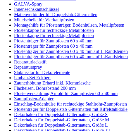
GALVA-Spray
Innensechskantschlüssel
Mattenverbinder für Doppelstab-Gittermatten
Mittelschelle für Vierkantpfosten
Montagehilfe für Pfostenträger, Bodenhülsen, Metallpfosten
Pfostenkappe für rechteckige Metallpfosten
Pfostenkappe für rechteckige Metallpfosten
Pfostenträger für Zaunpfosten 60 x 40 mm
Pfostenträger für Zaunpfosten 60 x 40 mm
Pfostenträger für Zaunpfosten 60 x 40 mm auf L-Randsteinen
Pfostenträger für Zaunpfosten 60 x 40 mm auf L-Randsteinen
Reparaturlackstift
Reparaturspray
Stabilisator für Dekorelemente
Umbau-Set Eckbert
Zaunerhöhung Erhard inkl. Klemmlasche
Flacheisen, Bohrabstand 200 mm
Pfostenverstärkung Arnold für Zaunpfosten 60 x 40 mm
Zaunpfosten-Adapter
Einschlag-Bodenhülse für rechteckige Stahlrohr-Zaunpfosten
Pfostenträger für Doppelstab-Gittermatten mit Riffelstahldolle
Dekorhaken für Doppelstab-Gittermatten, Größe S
Dekorhaken für Doppelstab-Gittermatten, Größe M
Dekorhaken für Doppelstab-Gittermatten, Größe L
Dekorhaken für Doppelstab-Gittermatten, Größe XL