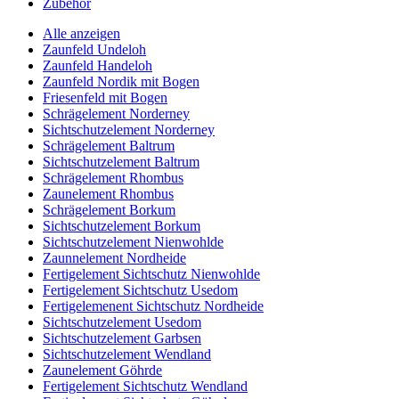
Zubehör
Alle anzeigen
Zaunfeld Undeloh
Zaunfeld Handeloh
Zaunfeld Nordik mit Bogen
Friesenfeld mit Bogen
Schrägelement Norderney
Sichtschutzelement Norderney
Schrägelement Baltrum
Sichtschutzelement Baltrum
Schrägelement Rhombus
Zaunelement Rhombus
Schrägelement Borkum
Sichtschutzelement Borkum
Sichtschutzelement Nienwohlde
Zaunnelement Nordheide
Fertigelement Sichtschutz Nienwohlde
Fertigelement Sichtschutz Usedom
Fertigelemenent Sichtschutz Nordheide
Sichtschutzelement Usedom
Sichtschutzelement Garbsen
Sichtschutzelement Wendland
Zaunelement Göhrde
Fertigelement Sichtschutz Wendland