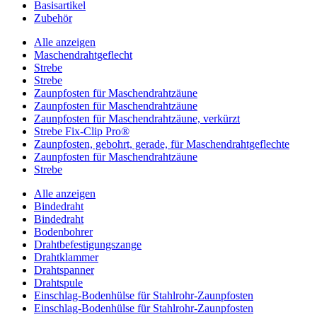
Basisartikel
Zubehör
Alle anzeigen
Maschendrahtgeflecht
Strebe
Strebe
Zaunpfosten für Maschendrahtzäune
Zaunpfosten für Maschendrahtzäune
Zaunpfosten für Maschendrahtzäune, verkürzt
Strebe Fix-Clip Pro®
Zaunpfosten, gebohrt, gerade, für Maschendrahtgeflechte
Zaunpfosten für Maschendrahtzäune
Strebe
Alle anzeigen
Bindedraht
Bindedraht
Bodenbohrer
Drahtbefestigungszange
Drahtklammer
Drahtspanner
Drahtspule
Einschlag-Bodenhülse für Stahlrohr-Zaunpfosten
Einschlag-Bodenhülse für Stahlrohr-Zaunpfosten