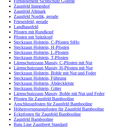
Fertigelement Sichtschutz Göhrde
Zaunfeld Immenhof
Zaunfeld Altmark
Zaunfeld Nordik, gerade
Friesenfeld, gerade
Landhausfeld
Pfosten mit Rundkopf
Pfosten mit Spitzkopf
Steckzaun Holstein, C-Pfosten StHo
Steckzaun Holstein, H-Pfosten
Steckzaun Holstein, L-Pfosten
Steckzaun Holstein, T-Pfosten
Lärmschutzzaun Massiv, C-Pfosten mit Nut
Lärmschutzzaun Massiv, H-Pfosten mit Nut
Steckzaun Holstein, Bohle mit Nut und Feder
Steckzaun Holstein, Führung
Steckzaun Holstein, Abdeckleiste
Steckzaun Holstein, Gitter
Lärmschutzzaun Massiv, Bohle mit Nut und Feder
Pfosten für Zaunfeld Bambooline
Anschlusspfosten für Zaunfeld Bambooline
Höhenversprungpfosten für Zaunfeld Bambooline
Eckpfosten für Zaunfeld Bambooline
Zaunfeld Bambooline
Batu Line Zaunbrett Standard