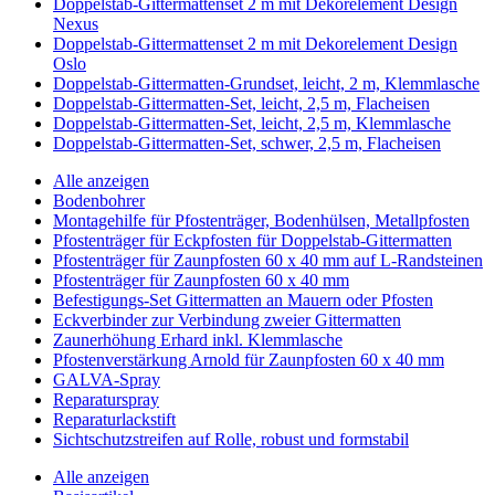
Doppelstab-Gittermattenset 2 m mit Dekorelement Design
Nexus
Doppelstab-Gittermattenset 2 m mit Dekorelement Design
Oslo
Doppelstab-Gittermatten-Grundset, leicht, 2 m, Klemmlasche
Doppelstab-Gittermatten-Set, leicht, 2,5 m, Flacheisen
Doppelstab-Gittermatten-Set, leicht, 2,5 m, Klemmlasche
Doppelstab-Gittermatten-Set, schwer, 2,5 m, Flacheisen
Alle anzeigen
Bodenbohrer
Montagehilfe für Pfostenträger, Bodenhülsen, Metallpfosten
Pfostenträger für Eckpfosten für Doppelstab-Gittermatten
Pfostenträger für Zaunpfosten 60 x 40 mm auf L-Randsteinen
Pfostenträger für Zaunpfosten 60 x 40 mm
Befestigungs-Set Gittermatten an Mauern oder Pfosten
Eckverbinder zur Verbindung zweier Gittermatten
Zaunerhöhung Erhard inkl. Klemmlasche
Pfostenverstärkung Arnold für Zaunpfosten 60 x 40 mm
GALVA-Spray
Reparaturspray
Reparaturlackstift
Sichtschutzstreifen auf Rolle, robust und formstabil
Alle anzeigen