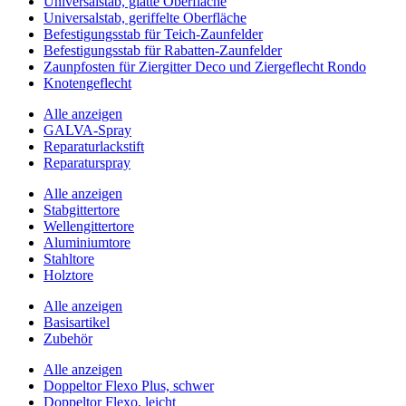
Universalstab, glatte Oberfläche
Universalstab, geriffelte Oberfläche
Befestigungsstab für Teich-Zaunfelder
Befestigungsstab für Rabatten-Zaunfelder
Zaunpfosten für Ziergitter Deco und Ziergeflecht Rondo
Knotengeflecht
Alle anzeigen
GALVA-Spray
Reparaturlackstift
Reparaturspray
Alle anzeigen
Stabgittertore
Wellengittertore
Aluminiumtore
Stahltore
Holztore
Alle anzeigen
Basisartikel
Zubehör
Alle anzeigen
Doppeltor Flexo Plus, schwer
Doppeltor Flexo, leicht