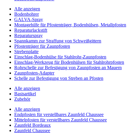
Alle anzeigen
Bodenbohrer
GALVA-Spray
Montagehilfe für Pfostenträger, Bodenhülsen, Metallpfosten
Reparaturlackstift
Reparaturspray
Spannkamm zur Straffung von Schweißgittern
Pfostenträger für Zaunpfosten
Strebenplatte
Einschlag-Bodenhülse für Stahlrohr-Zaunpfosten
Einschlag-Werkzeug für Bodenhülsen für Stahlrohrpfosten
Rohrschelle zur Befestigung von Zaunpfosten an Mauern
Zaunpfosten-Adapter
Schelle zur Befestigung von Streben an Pfosten
Alle anzeigen
Basisartikel
Zubehör
Alle anzeigen
Endpfosten für verstellbares Zaunfeld Chaussee
Mittelpfosten für verstellbares Zaunfeld Chaussee
Zaunfeld Bordeaux
Zaunfeld Chaussee