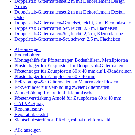
Doppelstab-Gittermattenset 2 m mit Dekorelement Design
Nexus
Doppelstab-Gittermattenset 2 m mit Dekorelement Design
Oslo
Doppelstab-Gittermatten-Grundset, leicht, 2 m, Klemmlasche
Doppelstab-Gittermatten-Set, leicht, 2,5 m, Flacheisen
Doppelstab-Gittermatten-Set, leicht, 2,5 m, Klemmlasche
Doppelstab-Gittermatten-Set, schwer, 2,5 m, Flacheisen
Alle anzeigen
Bodenbohrer
Montagehilfe für Pfostenträger, Bodenhülsen, Metallpfosten
Pfostenträger für Eckpfosten für Doppelstab-Gittermatten
Pfostenträger für Zaunpfosten 60 x 40 mm auf L-Randsteinen
Pfostenträger für Zaunpfosten 60 x 40 mm
Befestigungs-Set Gittermatten an Mauern oder Pfosten
Eckverbinder zur Verbindung zweier Gittermatten
Zaunerhöhung Erhard inkl. Klemmlasche
Pfostenverstärkung Arnold für Zaunpfosten 60 x 40 mm
GALVA-Spray
Reparaturspray
Reparaturlackstift
Sichtschutzstreifen auf Rolle, robust und formstabil
Alle anzeigen