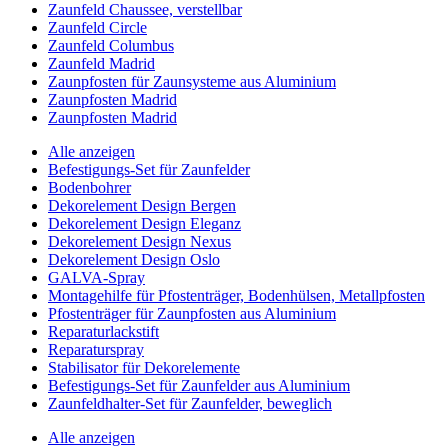
Zaunfeld Chaussee, verstellbar
Zaunfeld Circle
Zaunfeld Columbus
Zaunfeld Madrid
Zaunpfosten für Zaunsysteme aus Aluminium
Zaunpfosten Madrid
Zaunpfosten Madrid
Alle anzeigen
Befestigungs-Set für Zaunfelder
Bodenbohrer
Dekorelement Design Bergen
Dekorelement Design Eleganz
Dekorelement Design Nexus
Dekorelement Design Oslo
GALVA-Spray
Montagehilfe für Pfostenträger, Bodenhülsen, Metallpfosten
Pfostenträger für Zaunpfosten aus Aluminium
Reparaturlackstift
Reparaturspray
Stabilisator für Dekorelemente
Befestigungs-Set für Zaunfelder aus Aluminium
Zaunfeldhalter-Set für Zaunfelder, beweglich
Alle anzeigen