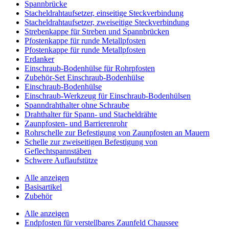
Spannbrücke
Stacheldrahtaufsetzer, einseitige Steckverbindung
Stacheldrahtaufsetzer, zweiseitige Steckverbindung
Strebenkappe für Streben und Spannbrücken
Pfostenkappe für runde Metallpfosten
Pfostenkappe für runde Metallpfosten
Erdanker
Einschraub-Bodenhülse für Rohrpfosten
Zubehör-Set Einschraub-Bodenhülse
Einschraub-Bodenhülse
Einschraub-Werkzeug für Einschraub-Bodenhülsen
Spanndrahthalter ohne Schraube
Drahthalter für Spann- und Stacheldrähte
Zaunpfosten- und Barrierenrohr
Rohrschelle zur Befestigung von Zaunpfosten an Mauern
Schelle zur zweiseitigen Befestigung von
Geflechtspannstäben
Schwere Auflaufstütze
Alle anzeigen
Basisartikel
Zubehör
Alle anzeigen
Endpfosten für verstellbares Zaunfeld Chaussee