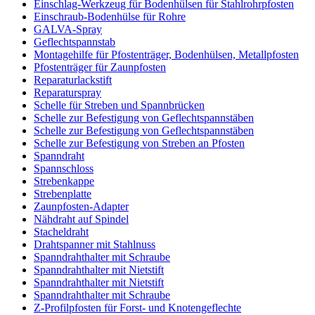
Einschlag-Werkzeug für Bodenhülsen für Stahlrohrpfosten
Einschraub-Bodenhülse für Rohre
GALVA-Spray
Geflechtspannstab
Montagehilfe für Pfostenträger, Bodenhülsen, Metallpfosten
Pfostenträger für Zaunpfosten
Reparaturlackstift
Reparaturspray
Schelle für Streben und Spannbrücken
Schelle zur Befestigung von Geflechtspannstäben
Schelle zur Befestigung von Geflechtspannstäben
Schelle zur Befestigung von Streben an Pfosten
Spanndraht
Spannschloss
Strebenkappe
Strebenplatte
Zaunpfosten-Adapter
Nähdraht auf Spindel
Stacheldraht
Drahtspanner mit Stahlnuss
Spanndrahthalter mit Schraube
Spanndrahthalter mit Nietstift
Spanndrahthalter mit Nietstift
Spanndrahthalter mit Schraube
Z-Profilpfosten für Forst- und Knotengeflechte