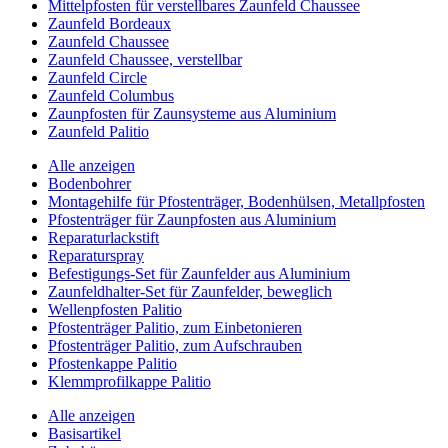
Mittelpfosten für verstellbares Zaunfeld Chaussee
Zaunfeld Bordeaux
Zaunfeld Chaussee
Zaunfeld Chaussee, verstellbar
Zaunfeld Circle
Zaunfeld Columbus
Zaunpfosten für Zaunsysteme aus Aluminium
Zaunfeld Palitio
Alle anzeigen
Bodenbohrer
Montagehilfe für Pfostenträger, Bodenhülsen, Metallpfosten
Pfostenträger für Zaunpfosten aus Aluminium
Reparaturlackstift
Reparaturspray
Befestigungs-Set für Zaunfelder aus Aluminium
Zaunfeldhalter-Set für Zaunfelder, beweglich
Wellenpfosten Palitio
Pfostenträger Palitio, zum Einbetonieren
Pfostenträger Palitio, zum Aufschrauben
Pfostenkappe Palitio
Klemmprofilkappe Palitio
Alle anzeigen
Basisartikel