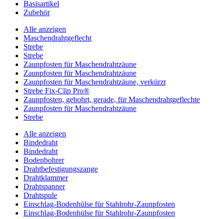
Basisartikel
Zubehör
Alle anzeigen
Maschendrahtgeflecht
Strebe
Strebe
Zaunpfosten für Maschendrahtzäune
Zaunpfosten für Maschendrahtzäune
Zaunpfosten für Maschendrahtzäune, verkürzt
Strebe Fix-Clip Pro®
Zaunpfosten, gebohrt, gerade, für Maschendrahtgeflechte
Zaunpfosten für Maschendrahtzäune
Strebe
Alle anzeigen
Bindedraht
Bindedraht
Bodenbohrer
Drahtbefestigungszange
Drahtklammer
Drahtspanner
Drahtspule
Einschlag-Bodenhülse für Stahlrohr-Zaunpfosten
Einschlag-Bodenhülse für Stahlrohr-Zaunpfosten