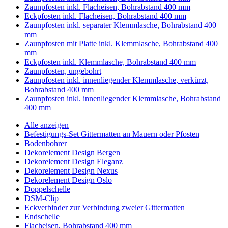
Zaunpfosten inkl. Flacheisen, Bohrabstand 400 mm
Eckpfosten inkl. Flacheisen, Bohrabstand 400 mm
Zaunpfosten inkl. separater Klemmlasche, Bohrabstand 400
mm
Zaunpfosten mit Platte inkl. Klemmlasche, Bohrabstand 400
mm
Eckpfosten inkl. Klemmlasche, Bohrabstand 400 mm
Zaunpfosten, ungebohrt
Zaunpfosten inkl. innenliegender Klemmlasche, verkürzt,
Bohrabstand 400 mm
Zaunpfosten inkl. innenliegender Klemmlasche, Bohrabstand
400 mm
Alle anzeigen
Befestigungs-Set Gittermatten an Mauern oder Pfosten
Bodenbohrer
Dekorelement Design Bergen
Dekorelement Design Eleganz
Dekorelement Design Nexus
Dekorelement Design Oslo
Doppelschelle
DSM-Clip
Eckverbinder zur Verbindung zweier Gittermatten
Endschelle
Flacheisen, Bohrabstand 400 mm