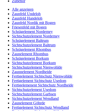
Zubehör
Alle anzeigen
Zaunfeld Undeloh
Zaunfeld Handeloh
Zaunfeld Nordik mit Bogen
Friesenfeld mit Bogen
Schrägelement Norderney
Sichtschutzelement Norderney
Schrägelement Baltrum
Sichtschutzelement Baltrum
Schrägelement Rhombus
Zaunelement Rhombus
Schrägelement Borkum
Sichtschutzelement Borkum
Sichtschutzelement Nienwohlde
Zaunnelement Nordheide
Fertigelement Sichtschutz Nienwohlde
Fertigelement Sichtschutz Usedom
Fertigelemenent Sichtschutz Nordheide
Sichtschutzelement Usedom
Sichtschutzelement Garbsen
Sichtschutzelement Wendland
Zaunelement Göhrde
Fertigelement Sichtschutz Wendland