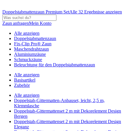
Doppelstabmattenzaun Premium Set
Alle 32 Ergebnisse anzeigen
Zaun anfragen
Mein Konto
Alle anzeigen
Doppelstabmattenzaun
Fix-Clip Pro® Zaun
Maschendrahtzaun
Aluminiumzäune
Schmuckzäune
Beleuchtung für den Doppelstabmattenzaun
Alle anzeigen
Basisartikel
Zubehör
Alle anzeigen
Doppelstab-Gittermatten-Anbauset, leicht, 2,5 m,
Klemmlasche
Doppelstab-Gittermattenset 2 m mit Dekorelement Design
Bergen
Doppelstab-Gittermattenset 2 m mit Dekorelement Design
Eleganz