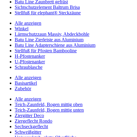
Batu Line Zaunbrett gefräst
Sichtschutzelement Baltrum Brisa
Stellfuß für elephant® Steckzäune
Alle anzeigen
Winkel
Lärmschutzzaun Massiv, Abdeckbohle
Batu Line Zierleiste aus Aluminium
Batu Line Adapterschiene aus Aluminium
Stellfuß für Pfosten Bambooline
H-Pfostenanker
U-Pfostenanker
Schraublasche
Alle anzeigen
Basisartikel
Zubehör
Alle anzeigen
Teich-Zaunfeld, Bogen mittig oben
Teich-Zaunfeld, Bogen mittig unten
Ziergitter Deco
Ziergeflecht Rondo
Sechseckgeflecht
Schweißgitter