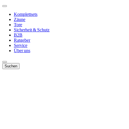
Komplettsets
Zäune
Tore
Sicherheit & Schutz
B2B
Ratgeber
Service
Über uns
Suchen