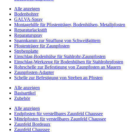
Alle anzeigen
Bodenbohrer
GALVA-Spray
Montagehilfe für Pfostenträger, Bodenhülsen, Metallpfosten
Reparaturlackstift
Reparaturspray
Spannkamm zur Straffung von Schweißgittern
Pfostenträger für Zaunpfosten
Strebenplatte
Einschlag-Bodenhülse für Stahlrohr-Zaunpfosten
Einschlag-Werkzeug für Bodenhülsen für Stahlrohrpfosten
Rohrschelle zur Befestigung von Zaunpfosten an Mauern
Zaunpfosten-Adapter
Schelle zur Befestigung von Streben an Pfosten
Alle anzeigen
Basisartikel
Zubehör
Alle anzeigen
Endpfosten für verstellbares Zaunfeld Chaussee
Mittelpfosten für verstellbares Zaunfeld Chaussee
Zaunfeld Bordeaux
Zaunfeld Chaussee