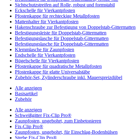
Sichtschutzstreifen auf Rolle, robust und formstabil
Eckschelle für Vierkantpfosten
Pfostenkappe für rechteckige Metallpfosten
Mattenhalter für Vierkantpfosten
Hakenschraube zur Befestigung von Doppelstab-Gittermatten
Befestigungsleiste für Doppelstab-Gittermatten
Befestigungslasche für Doppelstab-Gittermatten
Befestigungslasche für Doppelstab-Gittermatten
Klemmlasche für Zaunpfosten
Endschelle für Vierkantpfosten
Bügelschelle für Vierkantpfosten
Pfostenkappe für quadratische Metallpfosten
Pfostenkappe für glatte Universalstäbe
Zubehör-Set, Zylinderschraube inkl. Mauerspreizdübel
Alle anzeigen
Basisartikel
Zubehör
Alle anzeigen
Schweißgitter Fix-Clip Pro®
Zaunpfosten, ungebohrt, zum Einbetonieren
Fix-Clip Pro®
Zaunpfosten, ungebohrt, für Einschlag-Bodenhülsen
Strebe Fix-Clip Pro®