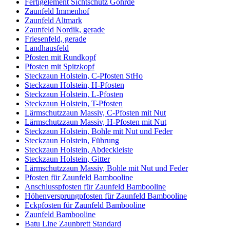
Fertigelement Sichtschutz Göhrde
Zaunfeld Immenhof
Zaunfeld Altmark
Zaunfeld Nordik, gerade
Friesenfeld, gerade
Landhausfeld
Pfosten mit Rundkopf
Pfosten mit Spitzkopf
Steckzaun Holstein, C-Pfosten StHo
Steckzaun Holstein, H-Pfosten
Steckzaun Holstein, L-Pfosten
Steckzaun Holstein, T-Pfosten
Lärmschutzzaun Massiv, C-Pfosten mit Nut
Lärmschutzzaun Massiv, H-Pfosten mit Nut
Steckzaun Holstein, Bohle mit Nut und Feder
Steckzaun Holstein, Führung
Steckzaun Holstein, Abdeckleiste
Steckzaun Holstein, Gitter
Lärmschutzzaun Massiv, Bohle mit Nut und Feder
Pfosten für Zaunfeld Bambooline
Anschlusspfosten für Zaunfeld Bambooline
Höhenversprungpfosten für Zaunfeld Bambooline
Eckpfosten für Zaunfeld Bambooline
Zaunfeld Bambooline
Batu Line Zaunbrett Standard