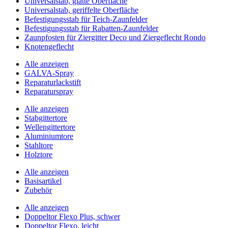
Universalstab, glatte Oberfläche
Universalstab, geriffelte Oberfläche
Befestigungsstab für Teich-Zaunfelder
Befestigungsstab für Rabatten-Zaunfelder
Zaunpfosten für Ziergitter Deco und Ziergeflecht Rondo
Knotengeflecht
Alle anzeigen
GALVA-Spray
Reparaturlackstift
Reparaturspray
Alle anzeigen
Stabgittertore
Wellengittertore
Aluminiumtore
Stahltore
Holztore
Alle anzeigen
Basisartikel
Zubehör
Alle anzeigen
Doppeltor Flexo Plus, schwer
Doppeltor Flexo, leicht