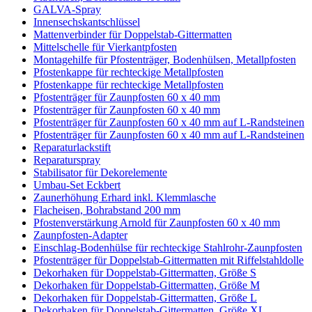
GALVA-Spray
Innensechskantschlüssel
Mattenverbinder für Doppelstab-Gittermatten
Mittelschelle für Vierkantpfosten
Montagehilfe für Pfostenträger, Bodenhülsen, Metallpfosten
Pfostenkappe für rechteckige Metallpfosten
Pfostenkappe für rechteckige Metallpfosten
Pfostenträger für Zaunpfosten 60 x 40 mm
Pfostenträger für Zaunpfosten 60 x 40 mm
Pfostenträger für Zaunpfosten 60 x 40 mm auf L-Randsteinen
Pfostenträger für Zaunpfosten 60 x 40 mm auf L-Randsteinen
Reparaturlackstift
Reparaturspray
Stabilisator für Dekorelemente
Umbau-Set Eckbert
Zaunerhöhung Erhard inkl. Klemmlasche
Flacheisen, Bohrabstand 200 mm
Pfostenverstärkung Arnold für Zaunpfosten 60 x 40 mm
Zaunpfosten-Adapter
Einschlag-Bodenhülse für rechteckige Stahlrohr-Zaunpfosten
Pfostenträger für Doppelstab-Gittermatten mit Riffelstahldolle
Dekorhaken für Doppelstab-Gittermatten, Größe S
Dekorhaken für Doppelstab-Gittermatten, Größe M
Dekorhaken für Doppelstab-Gittermatten, Größe L
Dekorhaken für Doppelstab-Gittermatten, Größe XL