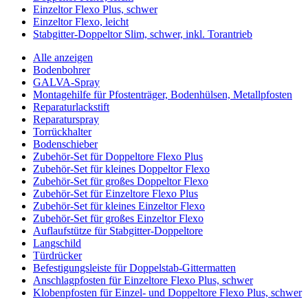
Einzeltor Flexo Plus, schwer
Einzeltor Flexo, leicht
Stabgitter-Doppeltor Slim, schwer, inkl. Torantrieb
Alle anzeigen
Bodenbohrer
GALVA-Spray
Montagehilfe für Pfostenträger, Bodenhülsen, Metallpfosten
Reparaturlackstift
Reparaturspray
Torrückhalter
Bodenschieber
Zubehör-Set für Doppeltore Flexo Plus
Zubehör-Set für kleines Doppeltor Flexo
Zubehör-Set für großes Doppeltor Flexo
Zubehör-Set für Einzeltore Flexo Plus
Zubehör-Set für kleines Einzeltor Flexo
Zubehör-Set für großes Einzeltor Flexo
Auflaufstütze für Stabgitter-Doppeltore
Langschild
Türdrücker
Befestigungsleiste für Doppelstab-Gittermatten
Anschlagpfosten für Einzeltore Flexo Plus, schwer
Klobenpfosten für Einzel- und Doppeltore Flexo Plus, schwer