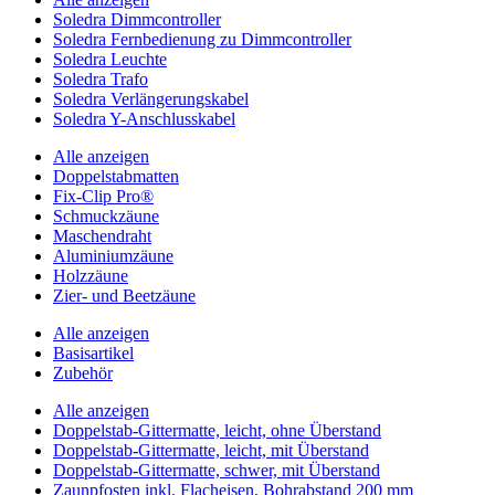
Soledra Dimmcontroller
Soledra Fernbedienung zu Dimmcontroller
Soledra Leuchte
Soledra Trafo
Soledra Verlängerungskabel
Soledra Y-Anschlusskabel
Alle anzeigen
Doppelstabmatten
Fix-Clip Pro®
Schmuckzäune
Maschendraht
Aluminiumzäune
Holzzäune
Zier- und Beetzäune
Alle anzeigen
Basisartikel
Zubehör
Alle anzeigen
Doppelstab-Gittermatte, leicht, ohne Überstand
Doppelstab-Gittermatte, leicht, mit Überstand
Doppelstab-Gittermatte, schwer, mit Überstand
Zaunpfosten inkl. Flacheisen, Bohrabstand 200 mm