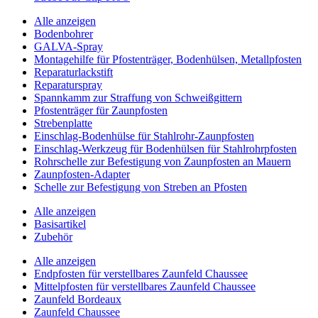
Alle anzeigen
Bodenbohrer
GALVA-Spray
Montagehilfe für Pfostenträger, Bodenhülsen, Metallpfosten
Reparaturlackstift
Reparaturspray
Spannkamm zur Straffung von Schweißgittern
Pfostenträger für Zaunpfosten
Strebenplatte
Einschlag-Bodenhülse für Stahlrohr-Zaunpfosten
Einschlag-Werkzeug für Bodenhülsen für Stahlrohrpfosten
Rohrschelle zur Befestigung von Zaunpfosten an Mauern
Zaunpfosten-Adapter
Schelle zur Befestigung von Streben an Pfosten
Alle anzeigen
Basisartikel
Zubehör
Alle anzeigen
Endpfosten für verstellbares Zaunfeld Chaussee
Mittelpfosten für verstellbares Zaunfeld Chaussee
Zaunfeld Bordeaux
Zaunfeld Chaussee