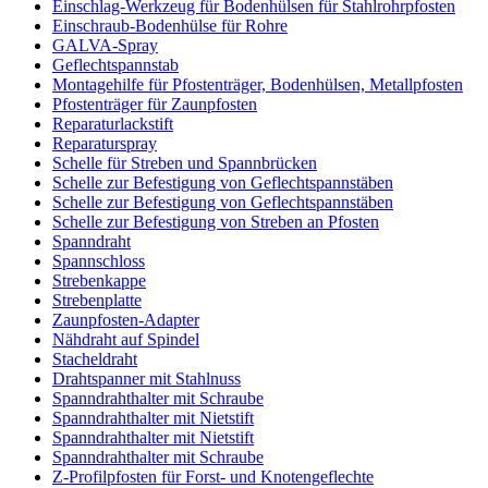
Einschlag-Werkzeug für Bodenhülsen für Stahlrohrpfosten
Einschraub-Bodenhülse für Rohre
GALVA-Spray
Geflechtspannstab
Montagehilfe für Pfostenträger, Bodenhülsen, Metallpfosten
Pfostenträger für Zaunpfosten
Reparaturlackstift
Reparaturspray
Schelle für Streben und Spannbrücken
Schelle zur Befestigung von Geflechtspannstäben
Schelle zur Befestigung von Geflechtspannstäben
Schelle zur Befestigung von Streben an Pfosten
Spanndraht
Spannschloss
Strebenkappe
Strebenplatte
Zaunpfosten-Adapter
Nähdraht auf Spindel
Stacheldraht
Drahtspanner mit Stahlnuss
Spanndrahthalter mit Schraube
Spanndrahthalter mit Nietstift
Spanndrahthalter mit Nietstift
Spanndrahthalter mit Schraube
Z-Profilpfosten für Forst- und Knotengeflechte