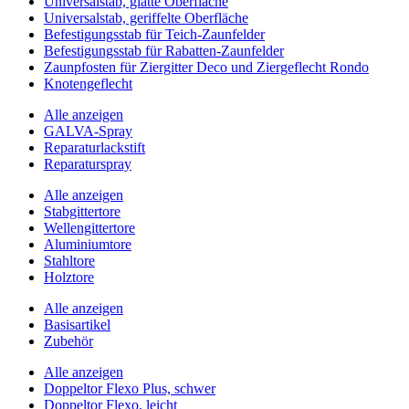
Universalstab, glatte Oberfläche
Universalstab, geriffelte Oberfläche
Befestigungsstab für Teich-Zaunfelder
Befestigungsstab für Rabatten-Zaunfelder
Zaunpfosten für Ziergitter Deco und Ziergeflecht Rondo
Knotengeflecht
Alle anzeigen
GALVA-Spray
Reparaturlackstift
Reparaturspray
Alle anzeigen
Stabgittertore
Wellengittertore
Aluminiumtore
Stahltore
Holztore
Alle anzeigen
Basisartikel
Zubehör
Alle anzeigen
Doppeltor Flexo Plus, schwer
Doppeltor Flexo, leicht