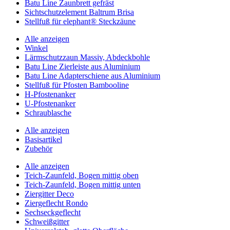
Batu Line Zaunbrett gefräst
Sichtschutzelement Baltrum Brisa
Stellfuß für elephant® Steckzäune
Alle anzeigen
Winkel
Lärmschutzzaun Massiv, Abdeckbohle
Batu Line Zierleiste aus Aluminium
Batu Line Adapterschiene aus Aluminium
Stellfuß für Pfosten Bambooline
H-Pfostenanker
U-Pfostenanker
Schraublasche
Alle anzeigen
Basisartikel
Zubehör
Alle anzeigen
Teich-Zaunfeld, Bogen mittig oben
Teich-Zaunfeld, Bogen mittig unten
Ziergitter Deco
Ziergeflecht Rondo
Sechseckgeflecht
Schweißgitter