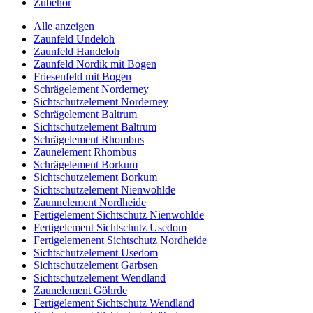
Zubehör
Alle anzeigen
Zaunfeld Undeloh
Zaunfeld Handeloh
Zaunfeld Nordik mit Bogen
Friesenfeld mit Bogen
Schrägelement Norderney
Sichtschutzelement Norderney
Schrägelement Baltrum
Sichtschutzelement Baltrum
Schrägelement Rhombus
Zaunelement Rhombus
Schrägelement Borkum
Sichtschutzelement Borkum
Sichtschutzelement Nienwohlde
Zaunnelement Nordheide
Fertigelement Sichtschutz Nienwohlde
Fertigelement Sichtschutz Usedom
Fertigelemenent Sichtschutz Nordheide
Sichtschutzelement Usedom
Sichtschutzelement Garbsen
Sichtschutzelement Wendland
Zaunelement Göhrde
Fertigelement Sichtschutz Wendland