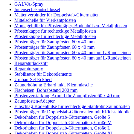
GALVA-Spray
Innensechskantschlüssel
Mattenverbinder für Doppelstab-Gittermatten
Mittelschelle für Vierkantpfosten
Montagehilfe für Pfostenträger, Bodenhülsen, Metallpfosten
Pfostenkappe für rechteckige Metallpfosten
Pfostenkappe für rechteckige Metallpfosten
Pfostenträger für Zaunpfosten 60 x 40 mm
Pfostenträger für Zaunpfosten 60 x 40 mm
Pfostenträger für Zaunpfosten 60 x 40 mm auf L-Randsteinen
Pfostenträger für Zaunpfosten 60 x 40 mm auf L-Randsteinen
Reparaturlackstift
Reparaturspray
Stabilisator für Dekorelemente
Umbau-Set Eckbert
Zaunerhöhung Erhard inkl. Klemmlasche
Flacheisen, Bohrabstand 200 mm
Pfostenverstärkung Arnold für Zaunpfosten 60 x 40 mm
Zaunpfosten-Adapter
Einschlag-Bodenhülse für rechteckige Stahlrohr-Zaunpfosten
Pfostenträger für Doppelstab-Gittermatten mit Riffelstahldolle
Dekorhaken für Doppelstab-Gittermatten, Größe S
Dekorhaken für Doppelstab-Gittermatten, Größe M
Dekorhaken für Doppelstab-Gittermatten, Größe L
Dekorhaken für Doppelstab-Gittermatten, Größe XL