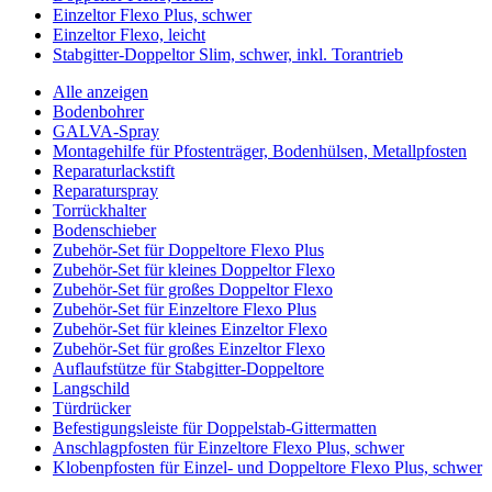
Einzeltor Flexo Plus, schwer
Einzeltor Flexo, leicht
Stabgitter-Doppeltor Slim, schwer, inkl. Torantrieb
Alle anzeigen
Bodenbohrer
GALVA-Spray
Montagehilfe für Pfostenträger, Bodenhülsen, Metallpfosten
Reparaturlackstift
Reparaturspray
Torrückhalter
Bodenschieber
Zubehör-Set für Doppeltore Flexo Plus
Zubehör-Set für kleines Doppeltor Flexo
Zubehör-Set für großes Doppeltor Flexo
Zubehör-Set für Einzeltore Flexo Plus
Zubehör-Set für kleines Einzeltor Flexo
Zubehör-Set für großes Einzeltor Flexo
Auflaufstütze für Stabgitter-Doppeltore
Langschild
Türdrücker
Befestigungsleiste für Doppelstab-Gittermatten
Anschlagpfosten für Einzeltore Flexo Plus, schwer
Klobenpfosten für Einzel- und Doppeltore Flexo Plus, schwer