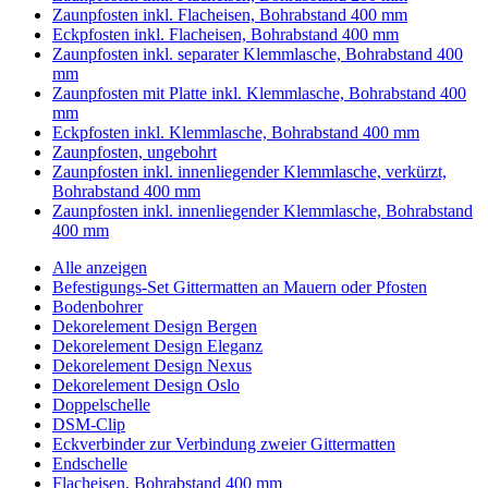
Zaunpfosten inkl. Flacheisen, Bohrabstand 400 mm
Eckpfosten inkl. Flacheisen, Bohrabstand 400 mm
Zaunpfosten inkl. separater Klemmlasche, Bohrabstand 400
mm
Zaunpfosten mit Platte inkl. Klemmlasche, Bohrabstand 400
mm
Eckpfosten inkl. Klemmlasche, Bohrabstand 400 mm
Zaunpfosten, ungebohrt
Zaunpfosten inkl. innenliegender Klemmlasche, verkürzt,
Bohrabstand 400 mm
Zaunpfosten inkl. innenliegender Klemmlasche, Bohrabstand
400 mm
Alle anzeigen
Befestigungs-Set Gittermatten an Mauern oder Pfosten
Bodenbohrer
Dekorelement Design Bergen
Dekorelement Design Eleganz
Dekorelement Design Nexus
Dekorelement Design Oslo
Doppelschelle
DSM-Clip
Eckverbinder zur Verbindung zweier Gittermatten
Endschelle
Flacheisen, Bohrabstand 400 mm