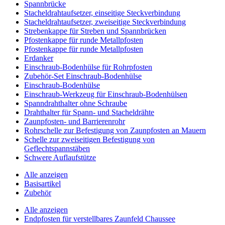
Spannbrücke
Stacheldrahtaufsetzer, einseitige Steckverbindung
Stacheldrahtaufsetzer, zweiseitige Steckverbindung
Strebenkappe für Streben und Spannbrücken
Pfostenkappe für runde Metallpfosten
Pfostenkappe für runde Metallpfosten
Erdanker
Einschraub-Bodenhülse für Rohrpfosten
Zubehör-Set Einschraub-Bodenhülse
Einschraub-Bodenhülse
Einschraub-Werkzeug für Einschraub-Bodenhülsen
Spanndrahthalter ohne Schraube
Drahthalter für Spann- und Stacheldrähte
Zaunpfosten- und Barrierenrohr
Rohrschelle zur Befestigung von Zaunpfosten an Mauern
Schelle zur zweiseitigen Befestigung von
Geflechtspannstäben
Schwere Auflaufstütze
Alle anzeigen
Basisartikel
Zubehör
Alle anzeigen
Endpfosten für verstellbares Zaunfeld Chaussee