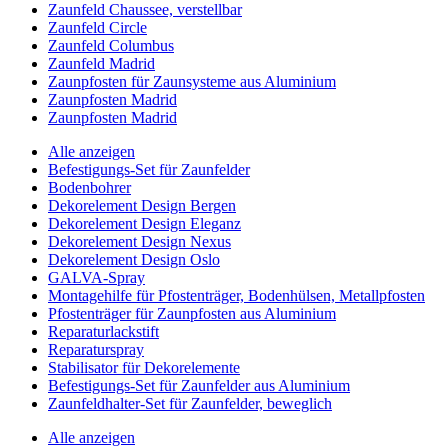
Zaunfeld Chaussee, verstellbar
Zaunfeld Circle
Zaunfeld Columbus
Zaunfeld Madrid
Zaunpfosten für Zaunsysteme aus Aluminium
Zaunpfosten Madrid
Zaunpfosten Madrid
Alle anzeigen
Befestigungs-Set für Zaunfelder
Bodenbohrer
Dekorelement Design Bergen
Dekorelement Design Eleganz
Dekorelement Design Nexus
Dekorelement Design Oslo
GALVA-Spray
Montagehilfe für Pfostenträger, Bodenhülsen, Metallpfosten
Pfostenträger für Zaunpfosten aus Aluminium
Reparaturlackstift
Reparaturspray
Stabilisator für Dekorelemente
Befestigungs-Set für Zaunfelder aus Aluminium
Zaunfeldhalter-Set für Zaunfelder, beweglich
Alle anzeigen