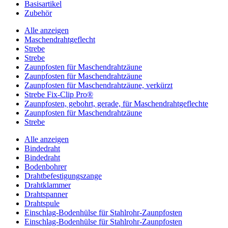
Basisartikel
Zubehör
Alle anzeigen
Maschendrahtgeflecht
Strebe
Strebe
Zaunpfosten für Maschendrahtzäune
Zaunpfosten für Maschendrahtzäune
Zaunpfosten für Maschendrahtzäune, verkürzt
Strebe Fix-Clip Pro®
Zaunpfosten, gebohrt, gerade, für Maschendrahtgeflechte
Zaunpfosten für Maschendrahtzäune
Strebe
Alle anzeigen
Bindedraht
Bindedraht
Bodenbohrer
Drahtbefestigungszange
Drahtklammer
Drahtspanner
Drahtspule
Einschlag-Bodenhülse für Stahlrohr-Zaunpfosten
Einschlag-Bodenhülse für Stahlrohr-Zaunpfosten