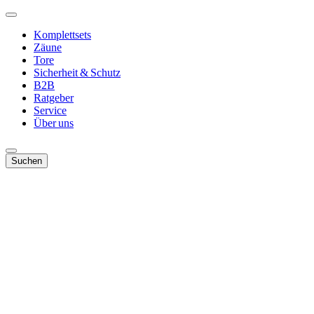
Komplettsets
Zäune
Tore
Sicherheit & Schutz
B2B
Ratgeber
Service
Über uns
Suchen