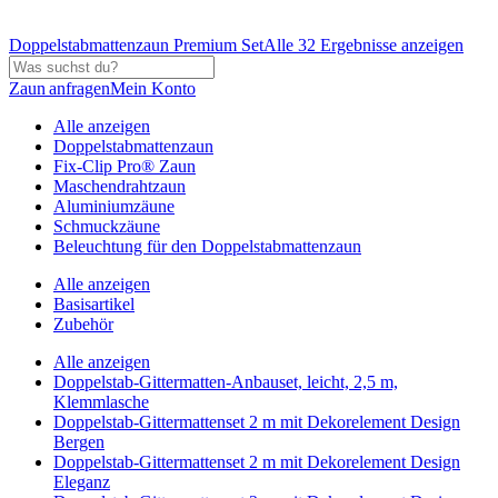
Doppelstabmattenzaun Premium Set
Alle 32 Ergebnisse anzeigen
Zaun anfragen
Mein Konto
Alle anzeigen
Doppelstabmattenzaun
Fix-Clip Pro® Zaun
Maschendrahtzaun
Aluminiumzäune
Schmuckzäune
Beleuchtung für den Doppelstabmattenzaun
Alle anzeigen
Basisartikel
Zubehör
Alle anzeigen
Doppelstab-Gittermatten-Anbauset, leicht, 2,5 m,
Klemmlasche
Doppelstab-Gittermattenset 2 m mit Dekorelement Design
Bergen
Doppelstab-Gittermattenset 2 m mit Dekorelement Design
Eleganz