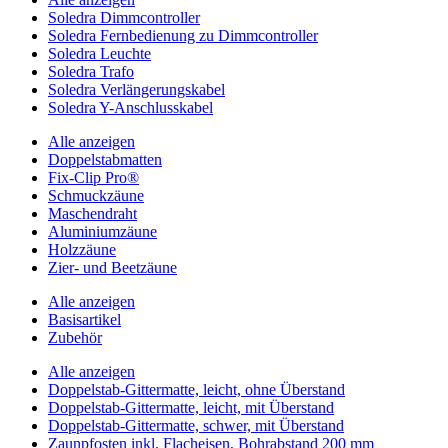
Soledra Dimmcontroller
Soledra Fernbedienung zu Dimmcontroller
Soledra Leuchte
Soledra Trafo
Soledra Verlängerungskabel
Soledra Y-Anschlusskabel
Alle anzeigen
Doppelstabmatten
Fix-Clip Pro®
Schmuckzäune
Maschendraht
Aluminiumzäune
Holzzäune
Zier- und Beetzäune
Alle anzeigen
Basisartikel
Zubehör
Alle anzeigen
Doppelstab-Gittermatte, leicht, ohne Überstand
Doppelstab-Gittermatte, leicht, mit Überstand
Doppelstab-Gittermatte, schwer, mit Überstand
Zaunpfosten inkl. Flacheisen, Bohrabstand 200 mm