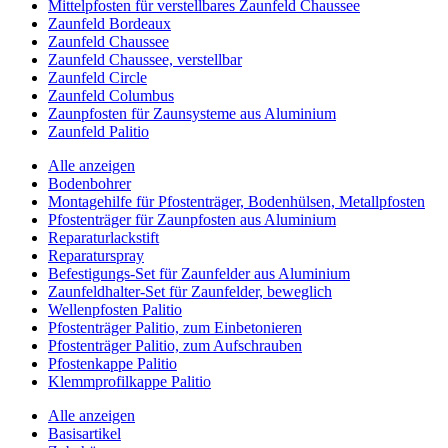
Mittelpfosten für verstellbares Zaunfeld Chaussee
Zaunfeld Bordeaux
Zaunfeld Chaussee
Zaunfeld Chaussee, verstellbar
Zaunfeld Circle
Zaunfeld Columbus
Zaunpfosten für Zaunsysteme aus Aluminium
Zaunfeld Palitio
Alle anzeigen
Bodenbohrer
Montagehilfe für Pfostenträger, Bodenhülsen, Metallpfosten
Pfostenträger für Zaunpfosten aus Aluminium
Reparaturlackstift
Reparaturspray
Befestigungs-Set für Zaunfelder aus Aluminium
Zaunfeldhalter-Set für Zaunfelder, beweglich
Wellenpfosten Palitio
Pfostenträger Palitio, zum Einbetonieren
Pfostenträger Palitio, zum Aufschrauben
Pfostenkappe Palitio
Klemmprofilkappe Palitio
Alle anzeigen
Basisartikel