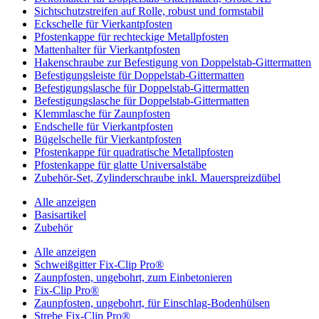
Sichtschutzstreifen auf Rolle, robust und formstabil
Eckschelle für Vierkantpfosten
Pfostenkappe für rechteckige Metallpfosten
Mattenhalter für Vierkantpfosten
Hakenschraube zur Befestigung von Doppelstab-Gittermatten
Befestigungsleiste für Doppelstab-Gittermatten
Befestigungslasche für Doppelstab-Gittermatten
Befestigungslasche für Doppelstab-Gittermatten
Klemmlasche für Zaunpfosten
Endschelle für Vierkantpfosten
Bügelschelle für Vierkantpfosten
Pfostenkappe für quadratische Metallpfosten
Pfostenkappe für glatte Universalstäbe
Zubehör-Set, Zylinderschraube inkl. Mauerspreizdübel
Alle anzeigen
Basisartikel
Zubehör
Alle anzeigen
Schweißgitter Fix-Clip Pro®
Zaunpfosten, ungebohrt, zum Einbetonieren
Fix-Clip Pro®
Zaunpfosten, ungebohrt, für Einschlag-Bodenhülsen
Strebe Fix-Clip Pro®