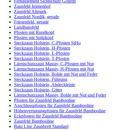
Fertigelement Sichtschutz Göhrde
Zaunfeld Immenhof
Zaunfeld Altmark
Zaunfeld Nordik, gerade
Friesenfeld, gerade
Landhausfeld
Pfosten mit Rundkopf
Pfosten mit Spitzkopf
Steckzaun Holstein, C-Pfosten StHo
Steckzaun Holstein, H-Pfosten
Steckzaun Holstein, L-Pfosten
Steckzaun Holstein, T-Pfosten
Lärmschutzzaun Massiv, C-Pfosten mit Nut
Lärmschutzzaun Massiv, H-Pfosten mit Nut
Steckzaun Holstein, Bohle mit Nut und Feder
Steckzaun Holstein, Führung
Steckzaun Holstein, Abdeckleiste
Steckzaun Holstein, Gitter
Lärmschutzzaun Massiv, Bohle mit Nut und Feder
Pfosten für Zaunfeld Bambooline
Anschlusspfosten für Zaunfeld Bambooline
Höhenversprungpfosten für Zaunfeld Bambooline
Eckpfosten für Zaunfeld Bambooline
Zaunfeld Bambooline
Batu Line Zaunbrett Standard