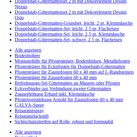
Doppelstab-Gittermattenset 2 m mit Dekorelement Design
Nexus
Doppelstab-Gittermattenset 2 m mit Dekorelement Design
Oslo
Doppelstab-Gittermatten-Grundset, leicht, 2 m, Klemmlasche
Doppelstab-Gittermatten-Set, leicht, 2,5 m, Flacheisen
Doppelstab-Gittermatten-Set, leicht, 2,5 m, Klemmlasche
Doppelstab-Gittermatten-Set, schwer, 2,5 m, Flacheisen
Alle anzeigen
Bodenbohrer
Montagehilfe für Pfostenträger, Bodenhülsen, Metallpfosten
Pfostenträger für Eckpfosten für Doppelstab-Gittermatten
Pfostenträger für Zaunpfosten 60 x 40 mm auf L-Randsteinen
Pfostenträger für Zaunpfosten 60 x 40 mm
Befestigungs-Set Gittermatten an Mauern oder Pfosten
Eckverbinder zur Verbindung zweier Gittermatten
Zaunerhöhung Erhard inkl. Klemmlasche
Pfostenverstärkung Arnold für Zaunpfosten 60 x 40 mm
GALVA-Spray
Reparaturspray
Reparaturlackstift
Sichtschutzstreifen auf Rolle, robust und formstabil
Alle anzeigen