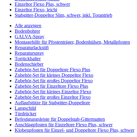
Einzeltor Flexo Plus, schwer
Einzeltor Flexo, leicht
Stabgitter-Doppeltor Slim, schwer, inkl. Torantrieb
Alle anzeigen
Bodenbohrer
GALVA-Spray
Montagehilfe für Pfostenträger, Bodenhülsen, Metallpfosten
Reparaturlackstift
Reparaturspray
Torrückhalter
Bodenschieber
Zubehör-Set für Doppeltore Flexo Plus
Zubehör-Set für kleines Doppeltor Flexo
Zubehör-Set für großes Doppeltor Flexo
Zubehör-Set für Einzeltore Flexo Plus
Zubehör-Set für kleines Einzeltor Flexo
Zubehör-Set für großes Einzeltor Flexo
Auflaufstütze für Stabgitter-Doppeltore
Langschild
Türdrücker
Befestigungsleiste für Doppelstab-Gittermatten
Anschlagpfosten für Einzeltore Flexo Plus, schwer
Klobenpfosten für Einzel- und Doppeltore Flexo Plus, schwer