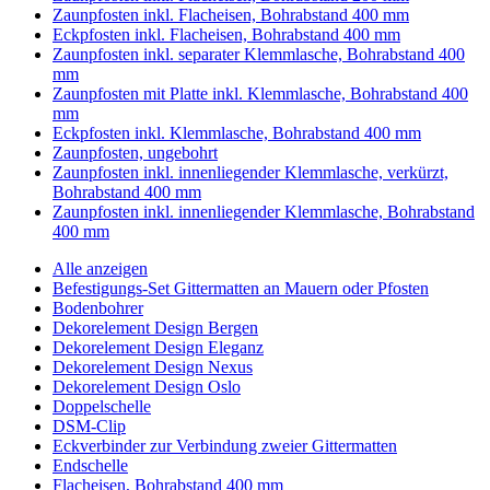
Zaunpfosten inkl. Flacheisen, Bohrabstand 400 mm
Eckpfosten inkl. Flacheisen, Bohrabstand 400 mm
Zaunpfosten inkl. separater Klemmlasche, Bohrabstand 400
mm
Zaunpfosten mit Platte inkl. Klemmlasche, Bohrabstand 400
mm
Eckpfosten inkl. Klemmlasche, Bohrabstand 400 mm
Zaunpfosten, ungebohrt
Zaunpfosten inkl. innenliegender Klemmlasche, verkürzt,
Bohrabstand 400 mm
Zaunpfosten inkl. innenliegender Klemmlasche, Bohrabstand
400 mm
Alle anzeigen
Befestigungs-Set Gittermatten an Mauern oder Pfosten
Bodenbohrer
Dekorelement Design Bergen
Dekorelement Design Eleganz
Dekorelement Design Nexus
Dekorelement Design Oslo
Doppelschelle
DSM-Clip
Eckverbinder zur Verbindung zweier Gittermatten
Endschelle
Flacheisen, Bohrabstand 400 mm