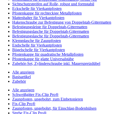
Sichtschutzstreifen auf Rolle, robust und formstabil
Eckschelle für Vierkantpfosten
Pfostenkappe für rechteckige Metallpfosten
Mattenhalter für Vierkantpfosten
Hakenschraube zur Befestigung von Doppelstab-Gittermatten
Befestigungsleiste für Doppelstab-Gittermatten
Befestigungslasche für Doppelstab-Gittermatten
Befestigungslasche für Doppelstab-Gittermatten
Klemmlasche für Zaunpfosten
Endschelle für Vierkantpfosten
Bügelschelle für Vierkantpfosten
Pfostenkappe für quadratische Metallpfosten
Pfostenkappe für glatte Universalstäbe
Zubehör-Set, Zylinderschraube inkl. Mauerspreizdübel
Alle anzeigen
Basisartikel
Zubehör
Alle anzeigen
Schweißgitter Fix-Clip Pro®
Zaunpfosten, ungebohrt, zum Einbetonieren
Fix-Clip Pro®
Zaunpfosten, ungebohrt, für Einschlag-Bodenhülsen
Strebe Fix-Clip Pro®