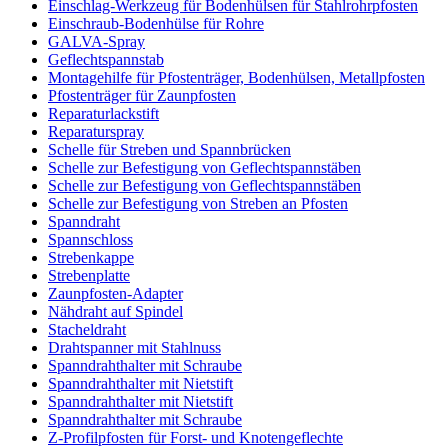
Einschlag-Werkzeug für Bodenhülsen für Stahlrohrpfosten
Einschraub-Bodenhülse für Rohre
GALVA-Spray
Geflechtspannstab
Montagehilfe für Pfostenträger, Bodenhülsen, Metallpfosten
Pfostenträger für Zaunpfosten
Reparaturlackstift
Reparaturspray
Schelle für Streben und Spannbrücken
Schelle zur Befestigung von Geflechtspannstäben
Schelle zur Befestigung von Geflechtspannstäben
Schelle zur Befestigung von Streben an Pfosten
Spanndraht
Spannschloss
Strebenkappe
Strebenplatte
Zaunpfosten-Adapter
Nähdraht auf Spindel
Stacheldraht
Drahtspanner mit Stahlnuss
Spanndrahthalter mit Schraube
Spanndrahthalter mit Nietstift
Spanndrahthalter mit Nietstift
Spanndrahthalter mit Schraube
Z-Profilpfosten für Forst- und Knotengeflechte