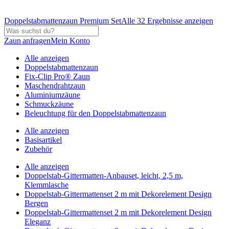
Doppelstabmattenzaun Premium Set
Alle 32 Ergebnisse anzeigen
Zaun anfragen
Mein Konto
Alle anzeigen
Doppelstabmattenzaun
Fix-Clip Pro® Zaun
Maschendrahtzaun
Aluminiumzäune
Schmuckzäune
Beleuchtung für den Doppelstabmattenzaun
Alle anzeigen
Basisartikel
Zubehör
Alle anzeigen
Doppelstab-Gittermatten-Anbauset, leicht, 2,5 m,
Klemmlasche
Doppelstab-Gittermattenset 2 m mit Dekorelement Design
Bergen
Doppelstab-Gittermattenset 2 m mit Dekorelement Design
Eleganz