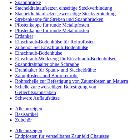
Spannbrücke
Stacheldrahtaufsetzer, einseitige Steckverbindung
Stacheldrahtaufsetzer, zweiseitige Steckverbindung
Strebenkappe für Streben und Spannbrücken
Pfostenkappe für runde Metallpfosten
Pfostenkappe für runde Metallpfosten
Erdanker
Einschraub-Bodenhülse für Rohrpfosten
Zubehör-Set Einschraub-Bodenhülse
Einschraub-Bodenhülse
Einschraub-Werkzeug für Einschraub-Bodenhülsen
Spanndrahthalter ohne Schraube
Drahthalter für Spann- und Stacheldrähte
Zaunpfosten- und Barrierenrohr
Rohrschelle zur Befestigung von Zaunpfosten an Mauern
Schelle zur zweiseitigen Befestigung von
Geflechtspannstäben
Schwere Auflaufstütze
Alle anzeigen
Basisartikel
Zubehör
Alle anzeigen
Endpfosten für verstellbares Zaunfeld Chaussee