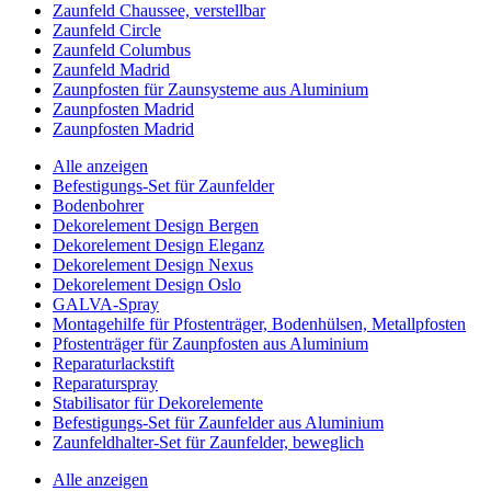
Zaunfeld Chaussee, verstellbar
Zaunfeld Circle
Zaunfeld Columbus
Zaunfeld Madrid
Zaunpfosten für Zaunsysteme aus Aluminium
Zaunpfosten Madrid
Zaunpfosten Madrid
Alle anzeigen
Befestigungs-Set für Zaunfelder
Bodenbohrer
Dekorelement Design Bergen
Dekorelement Design Eleganz
Dekorelement Design Nexus
Dekorelement Design Oslo
GALVA-Spray
Montagehilfe für Pfostenträger, Bodenhülsen, Metallpfosten
Pfostenträger für Zaunpfosten aus Aluminium
Reparaturlackstift
Reparaturspray
Stabilisator für Dekorelemente
Befestigungs-Set für Zaunfelder aus Aluminium
Zaunfeldhalter-Set für Zaunfelder, beweglich
Alle anzeigen