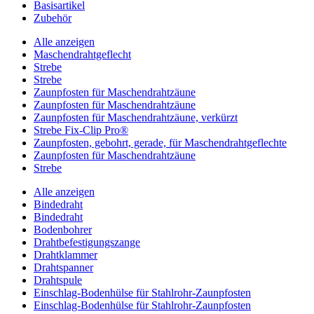
Basisartikel
Zubehör
Alle anzeigen
Maschendrahtgeflecht
Strebe
Strebe
Zaunpfosten für Maschendrahtzäune
Zaunpfosten für Maschendrahtzäune
Zaunpfosten für Maschendrahtzäune, verkürzt
Strebe Fix-Clip Pro®
Zaunpfosten, gebohrt, gerade, für Maschendrahtgeflechte
Zaunpfosten für Maschendrahtzäune
Strebe
Alle anzeigen
Bindedraht
Bindedraht
Bodenbohrer
Drahtbefestigungszange
Drahtklammer
Drahtspanner
Drahtspule
Einschlag-Bodenhülse für Stahlrohr-Zaunpfosten
Einschlag-Bodenhülse für Stahlrohr-Zaunpfosten