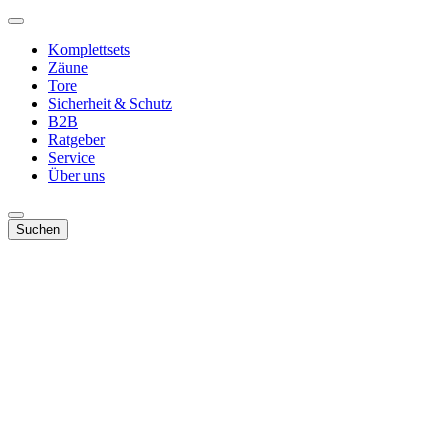
Komplettsets
Zäune
Tore
Sicherheit & Schutz
B2B
Ratgeber
Service
Über uns
Suchen