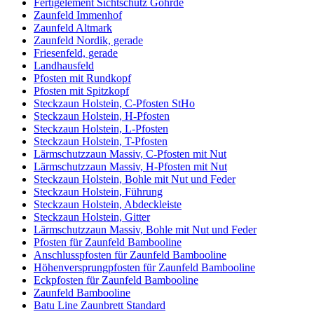
Fertigelement Sichtschutz Göhrde
Zaunfeld Immenhof
Zaunfeld Altmark
Zaunfeld Nordik, gerade
Friesenfeld, gerade
Landhausfeld
Pfosten mit Rundkopf
Pfosten mit Spitzkopf
Steckzaun Holstein, C-Pfosten StHo
Steckzaun Holstein, H-Pfosten
Steckzaun Holstein, L-Pfosten
Steckzaun Holstein, T-Pfosten
Lärmschutzzaun Massiv, C-Pfosten mit Nut
Lärmschutzzaun Massiv, H-Pfosten mit Nut
Steckzaun Holstein, Bohle mit Nut und Feder
Steckzaun Holstein, Führung
Steckzaun Holstein, Abdeckleiste
Steckzaun Holstein, Gitter
Lärmschutzzaun Massiv, Bohle mit Nut und Feder
Pfosten für Zaunfeld Bambooline
Anschlusspfosten für Zaunfeld Bambooline
Höhenversprungpfosten für Zaunfeld Bambooline
Eckpfosten für Zaunfeld Bambooline
Zaunfeld Bambooline
Batu Line Zaunbrett Standard