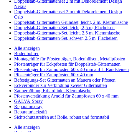
Doppelstab-Gittermattenset 2 m mit Dekorelement Design
Nexus
Doppelstab-Gittermattenset 2 m mit Dekorelement Design
Oslo
Doppelstab-Gittermatten-Grundset, leicht, 2 m, Klemmlasche
Doppelstab-Gittermatten-Set, leicht, 2,5 m, Flacheisen
Doppelstab-Gittermatten-Set, leicht, 2,5 m, Klemmlasche
Doppelstab-Gittermatten-Set, schwer, 2,5 m, Flacheisen
Alle anzeigen
Bodenbohrer
Montagehilfe für Pfostenträger, Bodenhülsen, Metallpfosten
Pfostenträger für Eckpfosten für Doppelstab-Gittermatten
Pfostenträger für Zaunpfosten 60 x 40 mm auf L-Randsteinen
Pfostenträger für Zaunpfosten 60 x 40 mm
Befestigungs-Set Gittermatten an Mauern oder Pfosten
Eckverbinder zur Verbindung zweier Gittermatten
Zaunerhöhung Erhard inkl. Klemmlasche
Pfostenverstärkung Arnold für Zaunpfosten 60 x 40 mm
GALVA-Spray
Reparaturspray
Reparaturlackstift
Sichtschutzstreifen auf Rolle, robust und formstabil
Alle anzeigen