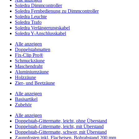
Soledra Dimmcontroller
Soledra Fernbedienung zu Dimmcontroller
Soledra Leuchte
Soledra Trafo
Soledra Verlängerungskabel
Soledra Y-Anschlusskabel
Alle anzeigen
Doppelstabmatten
Fix-Clip Pro®
Schmuckzäune
Maschendraht
Aluminiumzäune
Holzzäune
Zier- und Beetzäune
Alle anzeigen
Basisartikel
Zubehör
Alle anzeigen
Doppelstab-Gittermatte, leicht, ohne Überstand
Doppelstab-Gittermatte, leicht, mit Überstand
Doppelstab-Gittermatte, schwer, mit Überstand
Zaunpfosten inkl. Flacheisen, Bohrabstand 200 mm