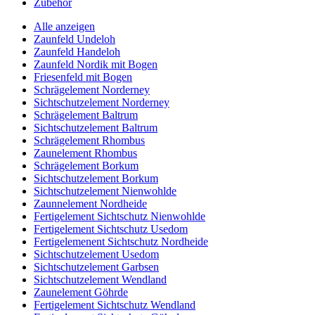
Zubehör
Alle anzeigen
Zaunfeld Undeloh
Zaunfeld Handeloh
Zaunfeld Nordik mit Bogen
Friesenfeld mit Bogen
Schrägelement Norderney
Sichtschutzelement Norderney
Schrägelement Baltrum
Sichtschutzelement Baltrum
Schrägelement Rhombus
Zaunelement Rhombus
Schrägelement Borkum
Sichtschutzelement Borkum
Sichtschutzelement Nienwohlde
Zaunnelement Nordheide
Fertigelement Sichtschutz Nienwohlde
Fertigelement Sichtschutz Usedom
Fertigelemenent Sichtschutz Nordheide
Sichtschutzelement Usedom
Sichtschutzelement Garbsen
Sichtschutzelement Wendland
Zaunelement Göhrde
Fertigelement Sichtschutz Wendland