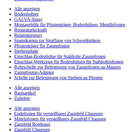
Alle anzeigen
Bodenbohrer
GALVA-Spray
Montagehilfe für Pfostenträger, Bodenhülsen, Metallpfosten
Reparaturlackstift
Reparaturspray
Spannkamm zur Straffung von Schweißgittern
Pfostenträger für Zaunpfosten
Strebenplatte
Einschlag-Bodenhülse für Stahlrohr-Zaunpfosten
Einschlag-Werkzeug für Bodenhülsen für Stahlrohrpfosten
Rohrschelle zur Befestigung von Zaunpfosten an Mauern
Zaunpfosten-Adapter
Schelle zur Befestigung von Streben an Pfosten
Alle anzeigen
Basisartikel
Zubehör
Alle anzeigen
Endpfosten für verstellbares Zaunfeld Chaussee
Mittelpfosten für verstellbares Zaunfeld Chaussee
Zaunfeld Bordeaux
Zaunfeld Chaussee