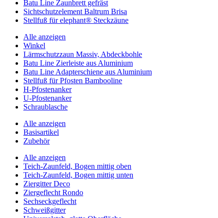
Batu Line Zaunbrett gefräst
Sichtschutzelement Baltrum Brisa
Stellfuß für elephant® Steckzäune
Alle anzeigen
Winkel
Lärmschutzzaun Massiv, Abdeckbohle
Batu Line Zierleiste aus Aluminium
Batu Line Adapterschiene aus Aluminium
Stellfuß für Pfosten Bambooline
H-Pfostenanker
U-Pfostenanker
Schraublasche
Alle anzeigen
Basisartikel
Zubehör
Alle anzeigen
Teich-Zaunfeld, Bogen mittig oben
Teich-Zaunfeld, Bogen mittig unten
Ziergitter Deco
Ziergeflecht Rondo
Sechseckgeflecht
Schweißgitter