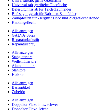
Universalstab, glatte Oberfläche
Universalstab, geriffelte Oberfläche
Befestigungsstab für Teich-Zaunfelder
Befestigungsstab für Rabatten-Zaunfelder
Zaunpfosten für Ziergitter Deco und Ziergeflecht Rondo
Knotengeflecht
Alle anzeigen
GALVA-Spray
Reparaturlackstift
Reparaturspray
Alle anzeigen
Stabgittertore
Wellengittertore
Aluminiumtore
Stahltore
Holztore
Alle anzeigen
Basisartikel
Zubehör
Alle anzeigen
Doppeltor Flexo Plus, schwer
Doppeltor Flexo, leicht