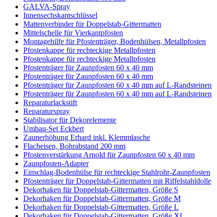
GALVA-Spray
Innensechskantschlüssel
Mattenverbinder für Doppelstab-Gittermatten
Mittelschelle für Vierkantpfosten
Montagehilfe für Pfostenträger, Bodenhülsen, Metallpfosten
Pfostenkappe für rechteckige Metallpfosten
Pfostenkappe für rechteckige Metallpfosten
Pfostenträger für Zaunpfosten 60 x 40 mm
Pfostenträger für Zaunpfosten 60 x 40 mm
Pfostenträger für Zaunpfosten 60 x 40 mm auf L-Randsteinen
Pfostenträger für Zaunpfosten 60 x 40 mm auf L-Randsteinen
Reparaturlackstift
Reparaturspray
Stabilisator für Dekorelemente
Umbau-Set Eckbert
Zaunerhöhung Erhard inkl. Klemmlasche
Flacheisen, Bohrabstand 200 mm
Pfostenverstärkung Arnold für Zaunpfosten 60 x 40 mm
Zaunpfosten-Adapter
Einschlag-Bodenhülse für rechteckige Stahlrohr-Zaunpfosten
Pfostenträger für Doppelstab-Gittermatten mit Riffelstahldolle
Dekorhaken für Doppelstab-Gittermatten, Größe S
Dekorhaken für Doppelstab-Gittermatten, Größe M
Dekorhaken für Doppelstab-Gittermatten, Größe L
Dekorhaken für Doppelstab-Gittermatten, Größe XL