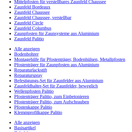
Mittelpfosten für verstellbares Zaunfeld Chaussee
Zaunfeld Bordeaux
Zaunfeld Chaussee
Zaunfeld Chaussee, verstellbar
Zaunfeld Circle
Zaunfeld Columbus
Zaunpfosten für Zaunsysteme aus Aluminium
Zaunfeld Palitio
Alle anzeigen
Bodenbohrer
Montagehilfe für Pfostenträger, Bodenhülsen, Metallpfosten
Pfostenträger für Zaunpfosten aus Aluminium
Reparaturlackstift
Reparaturspray
Befestigungs-Set für Zaunfelder aus Aluminium
Zaunfeldhalter-Set für Zaunfelder, beweglich
Wellenpfosten Palitio
Pfostenträger Palitio, zum Einbetonieren
Pfostenträger Palitio, zum Aufschrauben
Pfostenkappe Palitio
Klemmprofilkappe Palitio
Alle anzeigen
Basisartikel