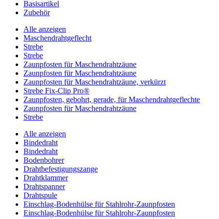
Basisartikel
Zubehör
Alle anzeigen
Maschendrahtgeflecht
Strebe
Strebe
Zaunpfosten für Maschendrahtzäune
Zaunpfosten für Maschendrahtzäune
Zaunpfosten für Maschendrahtzäune, verkürzt
Strebe Fix-Clip Pro®
Zaunpfosten, gebohrt, gerade, für Maschendrahtgeflechte
Zaunpfosten für Maschendrahtzäune
Strebe
Alle anzeigen
Bindedraht
Bindedraht
Bodenbohrer
Drahtbefestigungszange
Drahtklammer
Drahtspanner
Drahtspule
Einschlag-Bodenhülse für Stahlrohr-Zaunpfosten
Einschlag-Bodenhülse für Stahlrohr-Zaunpfosten