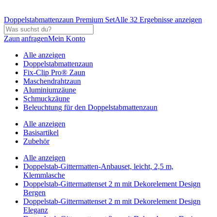
Doppelstabmattenzaun Premium Set
Alle 32 Ergebnisse anzeigen
Zaun anfragen
Mein Konto
Alle anzeigen
Doppelstabmattenzaun
Fix-Clip Pro® Zaun
Maschendrahtzaun
Aluminiumzäune
Schmuckzäune
Beleuchtung für den Doppelstabmattenzaun
Alle anzeigen
Basisartikel
Zubehör
Alle anzeigen
Doppelstab-Gittermatten-Anbauset, leicht, 2,5 m,
Klemmlasche
Doppelstab-Gittermattenset 2 m mit Dekorelement Design
Bergen
Doppelstab-Gittermattenset 2 m mit Dekorelement Design
Eleganz