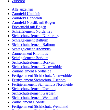
Zubehör
Alle anzeigen
Zaunfeld Undeloh
Zaunfeld Handeloh
Zaunfeld Nordik mit Bogen
Friesenfeld mit Bogen
Schrägelement Norderney
Sichtschutzelement Norderney
Schrägelement Baltrum
Sichtschutzelement Baltrum
Schrägelement Rhombus
Zaunelement Rhombus
Schrägelement Borkum
Sichtschutzelement Borkum
Sichtschutzelement Nienwohlde
Zaunnelement Nordheide
Fertigelement Sichtschutz Nienwohlde
Fertigelement Sichtschutz Usedom
Fertigelemenent Sichtschutz Nordheide
Sichtschutzelement Usedom
Sichtschutzelement Garbsen
Sichtschutzelement Wendland
Zaunelement Göhrde
Fertigelement Sichtschutz Wendland