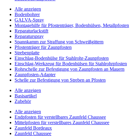
Alle anzeigen
Bodenbohrer
GALVA-Spray
Montagehilfe für Pfostenträger, Bodenhülsen, Metallpfosten
Reparaturlackstift
Reparaturspray
Spannkamm zur Straffung von Schweißgittern
Pfostenträger für Zaunpfosten
Strebenplatte
Einschlag-Bodenhülse für Stahlrohr-Zaunpfosten
Einschlag-Werkzeug für Bodenhülsen für Stahlrohrpfosten
Rohrschelle zur Befestigung von Zaunpfosten an Mauern
Zaunpfosten-Adapter
Schelle zur Befestigung von Streben an Pfosten
Alle anzeigen
Basisartikel
Zubehör
Alle anzeigen
Endpfosten für verstellbares Zaunfeld Chaussee
Mittelpfosten für verstellbares Zaunfeld Chaussee
Zaunfeld Bordeaux
Zaunfeld Chaussee