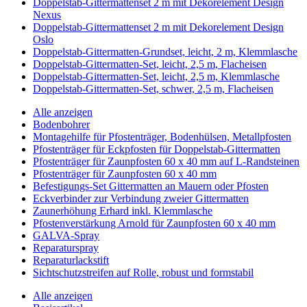
Doppelstab-Gittermattenset 2 m mit Dekorelement Design
Nexus
Doppelstab-Gittermattenset 2 m mit Dekorelement Design
Oslo
Doppelstab-Gittermatten-Grundset, leicht, 2 m, Klemmlasche
Doppelstab-Gittermatten-Set, leicht, 2,5 m, Flacheisen
Doppelstab-Gittermatten-Set, leicht, 2,5 m, Klemmlasche
Doppelstab-Gittermatten-Set, schwer, 2,5 m, Flacheisen
Alle anzeigen
Bodenbohrer
Montagehilfe für Pfostenträger, Bodenhülsen, Metallpfosten
Pfostenträger für Eckpfosten für Doppelstab-Gittermatten
Pfostenträger für Zaunpfosten 60 x 40 mm auf L-Randsteinen
Pfostenträger für Zaunpfosten 60 x 40 mm
Befestigungs-Set Gittermatten an Mauern oder Pfosten
Eckverbinder zur Verbindung zweier Gittermatten
Zaunerhöhung Erhard inkl. Klemmlasche
Pfostenverstärkung Arnold für Zaunpfosten 60 x 40 mm
GALVA-Spray
Reparaturspray
Reparaturlackstift
Sichtschutzstreifen auf Rolle, robust und formstabil
Alle anzeigen