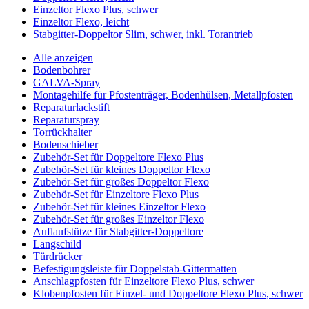
Einzeltor Flexo Plus, schwer
Einzeltor Flexo, leicht
Stabgitter-Doppeltor Slim, schwer, inkl. Torantrieb
Alle anzeigen
Bodenbohrer
GALVA-Spray
Montagehilfe für Pfostenträger, Bodenhülsen, Metallpfosten
Reparaturlackstift
Reparaturspray
Torrückhalter
Bodenschieber
Zubehör-Set für Doppeltore Flexo Plus
Zubehör-Set für kleines Doppeltor Flexo
Zubehör-Set für großes Doppeltor Flexo
Zubehör-Set für Einzeltore Flexo Plus
Zubehör-Set für kleines Einzeltor Flexo
Zubehör-Set für großes Einzeltor Flexo
Auflaufstütze für Stabgitter-Doppeltore
Langschild
Türdrücker
Befestigungsleiste für Doppelstab-Gittermatten
Anschlagpfosten für Einzeltore Flexo Plus, schwer
Klobenpfosten für Einzel- und Doppeltore Flexo Plus, schwer