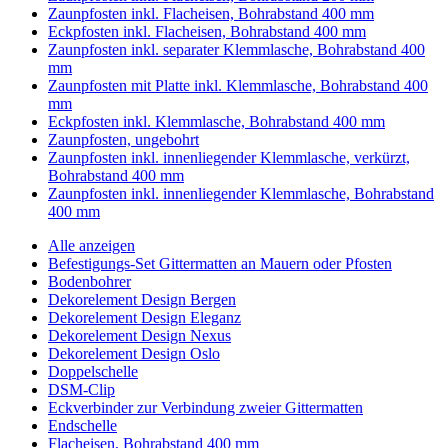
Zaunpfosten inkl. Flacheisen, Bohrabstand 400 mm
Eckpfosten inkl. Flacheisen, Bohrabstand 400 mm
Zaunpfosten inkl. separater Klemmlasche, Bohrabstand 400
mm
Zaunpfosten mit Platte inkl. Klemmlasche, Bohrabstand 400
mm
Eckpfosten inkl. Klemmlasche, Bohrabstand 400 mm
Zaunpfosten, ungebohrt
Zaunpfosten inkl. innenliegender Klemmlasche, verkürzt,
Bohrabstand 400 mm
Zaunpfosten inkl. innenliegender Klemmlasche, Bohrabstand
400 mm
Alle anzeigen
Befestigungs-Set Gittermatten an Mauern oder Pfosten
Bodenbohrer
Dekorelement Design Bergen
Dekorelement Design Eleganz
Dekorelement Design Nexus
Dekorelement Design Oslo
Doppelschelle
DSM-Clip
Eckverbinder zur Verbindung zweier Gittermatten
Endschelle
Flacheisen, Bohrabstand 400 mm