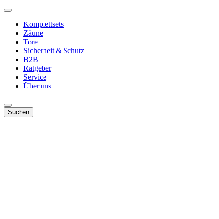
Komplettsets
Zäune
Tore
Sicherheit & Schutz
B2B
Ratgeber
Service
Über uns
Suchen