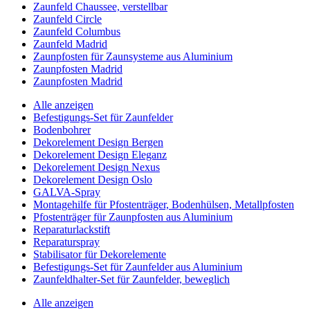
Zaunfeld Chaussee, verstellbar
Zaunfeld Circle
Zaunfeld Columbus
Zaunfeld Madrid
Zaunpfosten für Zaunsysteme aus Aluminium
Zaunpfosten Madrid
Zaunpfosten Madrid
Alle anzeigen
Befestigungs-Set für Zaunfelder
Bodenbohrer
Dekorelement Design Bergen
Dekorelement Design Eleganz
Dekorelement Design Nexus
Dekorelement Design Oslo
GALVA-Spray
Montagehilfe für Pfostenträger, Bodenhülsen, Metallpfosten
Pfostenträger für Zaunpfosten aus Aluminium
Reparaturlackstift
Reparaturspray
Stabilisator für Dekorelemente
Befestigungs-Set für Zaunfelder aus Aluminium
Zaunfeldhalter-Set für Zaunfelder, beweglich
Alle anzeigen