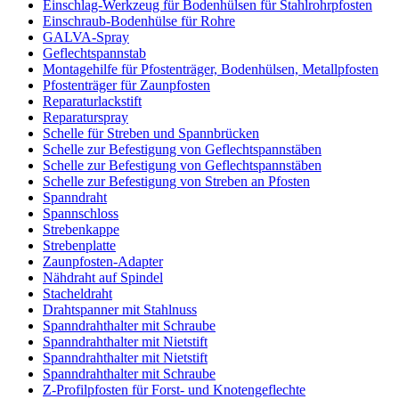
Einschlag-Werkzeug für Bodenhülsen für Stahlrohrpfosten
Einschraub-Bodenhülse für Rohre
GALVA-Spray
Geflechtspannstab
Montagehilfe für Pfostenträger, Bodenhülsen, Metallpfosten
Pfostenträger für Zaunpfosten
Reparaturlackstift
Reparaturspray
Schelle für Streben und Spannbrücken
Schelle zur Befestigung von Geflechtspannstäben
Schelle zur Befestigung von Geflechtspannstäben
Schelle zur Befestigung von Streben an Pfosten
Spanndraht
Spannschloss
Strebenkappe
Strebenplatte
Zaunpfosten-Adapter
Nähdraht auf Spindel
Stacheldraht
Drahtspanner mit Stahlnuss
Spanndrahthalter mit Schraube
Spanndrahthalter mit Nietstift
Spanndrahthalter mit Nietstift
Spanndrahthalter mit Schraube
Z-Profilpfosten für Forst- und Knotengeflechte