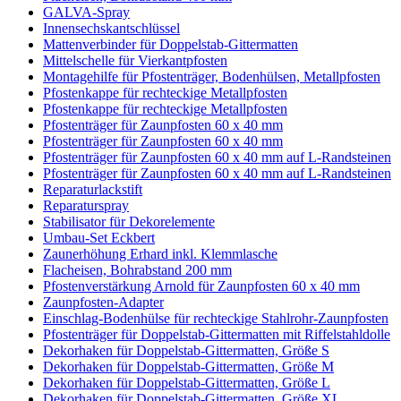
GALVA-Spray
Innensechskantschlüssel
Mattenverbinder für Doppelstab-Gittermatten
Mittelschelle für Vierkantpfosten
Montagehilfe für Pfostenträger, Bodenhülsen, Metallpfosten
Pfostenkappe für rechteckige Metallpfosten
Pfostenkappe für rechteckige Metallpfosten
Pfostenträger für Zaunpfosten 60 x 40 mm
Pfostenträger für Zaunpfosten 60 x 40 mm
Pfostenträger für Zaunpfosten 60 x 40 mm auf L-Randsteinen
Pfostenträger für Zaunpfosten 60 x 40 mm auf L-Randsteinen
Reparaturlackstift
Reparaturspray
Stabilisator für Dekorelemente
Umbau-Set Eckbert
Zaunerhöhung Erhard inkl. Klemmlasche
Flacheisen, Bohrabstand 200 mm
Pfostenverstärkung Arnold für Zaunpfosten 60 x 40 mm
Zaunpfosten-Adapter
Einschlag-Bodenhülse für rechteckige Stahlrohr-Zaunpfosten
Pfostenträger für Doppelstab-Gittermatten mit Riffelstahldolle
Dekorhaken für Doppelstab-Gittermatten, Größe S
Dekorhaken für Doppelstab-Gittermatten, Größe M
Dekorhaken für Doppelstab-Gittermatten, Größe L
Dekorhaken für Doppelstab-Gittermatten, Größe XL