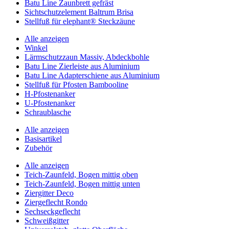
Batu Line Zaunbrett gefräst
Sichtschutzelement Baltrum Brisa
Stellfuß für elephant® Steckzäune
Alle anzeigen
Winkel
Lärmschutzzaun Massiv, Abdeckbohle
Batu Line Zierleiste aus Aluminium
Batu Line Adapterschiene aus Aluminium
Stellfuß für Pfosten Bambooline
H-Pfostenanker
U-Pfostenanker
Schraublasche
Alle anzeigen
Basisartikel
Zubehör
Alle anzeigen
Teich-Zaunfeld, Bogen mittig oben
Teich-Zaunfeld, Bogen mittig unten
Ziergitter Deco
Ziergeflecht Rondo
Sechseckgeflecht
Schweißgitter