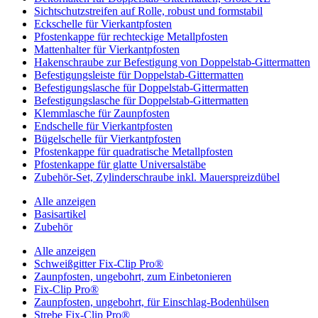
Sichtschutzstreifen auf Rolle, robust und formstabil
Eckschelle für Vierkantpfosten
Pfostenkappe für rechteckige Metallpfosten
Mattenhalter für Vierkantpfosten
Hakenschraube zur Befestigung von Doppelstab-Gittermatten
Befestigungsleiste für Doppelstab-Gittermatten
Befestigungslasche für Doppelstab-Gittermatten
Befestigungslasche für Doppelstab-Gittermatten
Klemmlasche für Zaunpfosten
Endschelle für Vierkantpfosten
Bügelschelle für Vierkantpfosten
Pfostenkappe für quadratische Metallpfosten
Pfostenkappe für glatte Universalstäbe
Zubehör-Set, Zylinderschraube inkl. Mauerspreizdübel
Alle anzeigen
Basisartikel
Zubehör
Alle anzeigen
Schweißgitter Fix-Clip Pro®
Zaunpfosten, ungebohrt, zum Einbetonieren
Fix-Clip Pro®
Zaunpfosten, ungebohrt, für Einschlag-Bodenhülsen
Strebe Fix-Clip Pro®