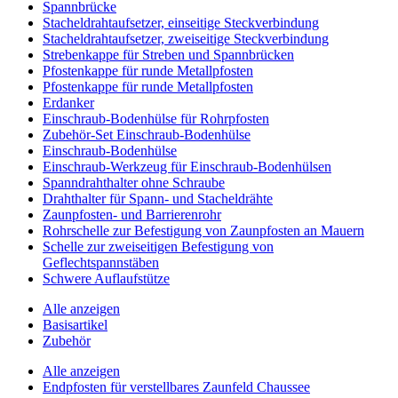
Spannbrücke
Stacheldrahtaufsetzer, einseitige Steckverbindung
Stacheldrahtaufsetzer, zweiseitige Steckverbindung
Strebenkappe für Streben und Spannbrücken
Pfostenkappe für runde Metallpfosten
Pfostenkappe für runde Metallpfosten
Erdanker
Einschraub-Bodenhülse für Rohrpfosten
Zubehör-Set Einschraub-Bodenhülse
Einschraub-Bodenhülse
Einschraub-Werkzeug für Einschraub-Bodenhülsen
Spanndrahthalter ohne Schraube
Drahthalter für Spann- und Stacheldrähte
Zaunpfosten- und Barrierenrohr
Rohrschelle zur Befestigung von Zaunpfosten an Mauern
Schelle zur zweiseitigen Befestigung von
Geflechtspannstäben
Schwere Auflaufstütze
Alle anzeigen
Basisartikel
Zubehör
Alle anzeigen
Endpfosten für verstellbares Zaunfeld Chaussee