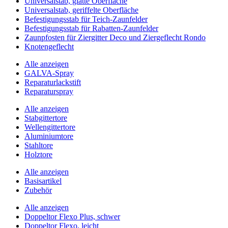
Universalstab, glatte Oberfläche
Universalstab, geriffelte Oberfläche
Befestigungsstab für Teich-Zaunfelder
Befestigungsstab für Rabatten-Zaunfelder
Zaunpfosten für Ziergitter Deco und Ziergeflecht Rondo
Knotengeflecht
Alle anzeigen
GALVA-Spray
Reparaturlackstift
Reparaturspray
Alle anzeigen
Stabgittertore
Wellengittertore
Aluminiumtore
Stahltore
Holztore
Alle anzeigen
Basisartikel
Zubehör
Alle anzeigen
Doppeltor Flexo Plus, schwer
Doppeltor Flexo, leicht