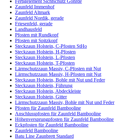
Fertigelement Sichtschutz Göhrde
Zaunfeld Immenhof
Zaunfeld Altmark
Zaunfeld Nordik, gerade
Friesenfeld, gerade
Landhausfeld
Pfosten mit Rundkopf
Pfosten mit Spitzkopf
Steckzaun Holstein, C-Pfosten StHo
Steckzaun Holstein, H-Pfosten
Steckzaun Holstein, L-Pfosten
Steckzaun Holstein, T-Pfosten
Lärmschutzzaun Massiv, C-Pfosten mit Nut
Lärmschutzzaun Massiv, H-Pfosten mit Nut
Steckzaun Holstein, Bohle mit Nut und Feder
Steckzaun Holstein, Führung
Steckzaun Holstein, Abdeckleiste
Steckzaun Holstein, Gitter
Lärmschutzzaun Massiv, Bohle mit Nut und Feder
Pfosten für Zaunfeld Bambooline
Anschlusspfosten für Zaunfeld Bambooline
Höhenversprungpfosten für Zaunfeld Bambooline
Eckpfosten für Zaunfeld Bambooline
Zaunfeld Bambooline
Batu Line Zaunbrett Standard