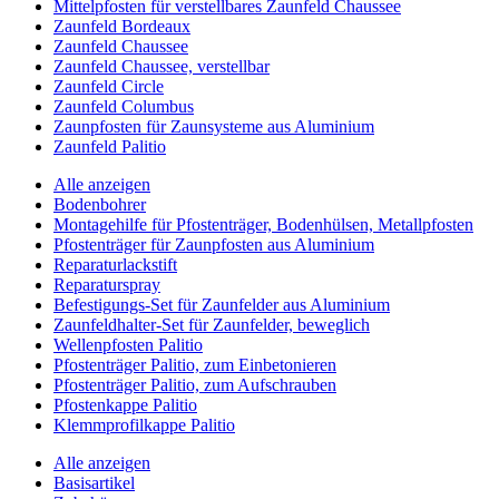
Mittelpfosten für verstellbares Zaunfeld Chaussee
Zaunfeld Bordeaux
Zaunfeld Chaussee
Zaunfeld Chaussee, verstellbar
Zaunfeld Circle
Zaunfeld Columbus
Zaunpfosten für Zaunsysteme aus Aluminium
Zaunfeld Palitio
Alle anzeigen
Bodenbohrer
Montagehilfe für Pfostenträger, Bodenhülsen, Metallpfosten
Pfostenträger für Zaunpfosten aus Aluminium
Reparaturlackstift
Reparaturspray
Befestigungs-Set für Zaunfelder aus Aluminium
Zaunfeldhalter-Set für Zaunfelder, beweglich
Wellenpfosten Palitio
Pfostenträger Palitio, zum Einbetonieren
Pfostenträger Palitio, zum Aufschrauben
Pfostenkappe Palitio
Klemmprofilkappe Palitio
Alle anzeigen
Basisartikel