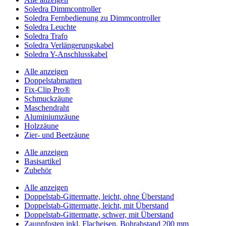
Soledra Dimmcontroller
Soledra Fernbedienung zu Dimmcontroller
Soledra Leuchte
Soledra Trafo
Soledra Verlängerungskabel
Soledra Y-Anschlusskabel
Alle anzeigen
Doppelstabmatten
Fix-Clip Pro®
Schmuckzäune
Maschendraht
Aluminiumzäune
Holzzäune
Zier- und Beetzäune
Alle anzeigen
Basisartikel
Zubehör
Alle anzeigen
Doppelstab-Gittermatte, leicht, ohne Überstand
Doppelstab-Gittermatte, leicht, mit Überstand
Doppelstab-Gittermatte, schwer, mit Überstand
Zaunpfosten inkl. Flacheisen, Bohrabstand 200 mm