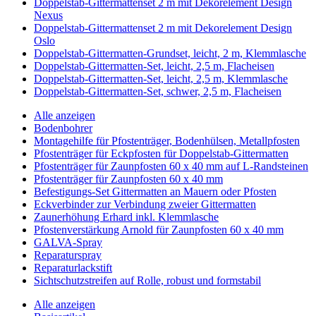
Doppelstab-Gittermattenset 2 m mit Dekorelement Design
Nexus
Doppelstab-Gittermattenset 2 m mit Dekorelement Design
Oslo
Doppelstab-Gittermatten-Grundset, leicht, 2 m, Klemmlasche
Doppelstab-Gittermatten-Set, leicht, 2,5 m, Flacheisen
Doppelstab-Gittermatten-Set, leicht, 2,5 m, Klemmlasche
Doppelstab-Gittermatten-Set, schwer, 2,5 m, Flacheisen
Alle anzeigen
Bodenbohrer
Montagehilfe für Pfostenträger, Bodenhülsen, Metallpfosten
Pfostenträger für Eckpfosten für Doppelstab-Gittermatten
Pfostenträger für Zaunpfosten 60 x 40 mm auf L-Randsteinen
Pfostenträger für Zaunpfosten 60 x 40 mm
Befestigungs-Set Gittermatten an Mauern oder Pfosten
Eckverbinder zur Verbindung zweier Gittermatten
Zaunerhöhung Erhard inkl. Klemmlasche
Pfostenverstärkung Arnold für Zaunpfosten 60 x 40 mm
GALVA-Spray
Reparaturspray
Reparaturlackstift
Sichtschutzstreifen auf Rolle, robust und formstabil
Alle anzeigen