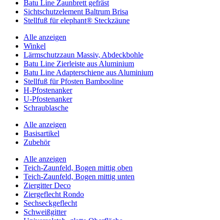
Batu Line Zaunbrett gefräst
Sichtschutzelement Baltrum Brisa
Stellfuß für elephant® Steckzäune
Alle anzeigen
Winkel
Lärmschutzzaun Massiv, Abdeckbohle
Batu Line Zierleiste aus Aluminium
Batu Line Adapterschiene aus Aluminium
Stellfuß für Pfosten Bambooline
H-Pfostenanker
U-Pfostenanker
Schraublasche
Alle anzeigen
Basisartikel
Zubehör
Alle anzeigen
Teich-Zaunfeld, Bogen mittig oben
Teich-Zaunfeld, Bogen mittig unten
Ziergitter Deco
Ziergeflecht Rondo
Sechseckgeflecht
Schweißgitter