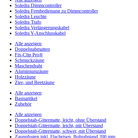
Soledra Dimmcontroller
Soledra Fernbedienung zu Dimmcontroller
Soledra Leuchte
Soledra Trafo
Soledra Verlängerungskabel
Soledra Y-Anschlusskabel
Alle anzeigen
Doppelstabmatten
Fix-Clip Pro®
Schmuckzäune
Maschendraht
Aluminiumzäune
Holzzäune
Zier- und Beetzäune
Alle anzeigen
Basisartikel
Zubehör
Alle anzeigen
Doppelstab-Gittermatte, leicht, ohne Überstand
Doppelstab-Gittermatte, leicht, mit Überstand
Doppelstab-Gittermatte, schwer, mit Überstand
Zaunpfosten inkl. Flacheisen, Bohrabstand 200 mm