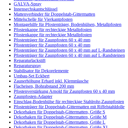
GALVA-Spray
Innensechskantschlüssel
Mattenverbinder für Doppelstab-Gittermatten
Mittelschelle für Vierkantpfosten
Montagehilfe für Pfostenträger, Bodenhülsen, Metallpfosten
Pfostenkappe für rechteckige Metallpfosten
Pfostenkappe für rechteckige Metallpfosten
Pfostenträger für Zaunpfosten 60 x 40 mm
Pfostenträger für Zaunpfosten 60 x 40 mm
Pfostenträger für Zaunpfosten 60 x 40 mm auf L-Randsteinen
Pfostenträger für Zaunpfosten 60 x 40 mm auf L-Randsteinen
Reparaturlackstift
Reparaturspray
Stabilisator für Dekorelemente
Umbau-Set Eckbert
Zaunerhöhung Erhard inkl. Klemmlasche
Flacheisen, Bohrabstand 200 mm
Pfostenverstärkung Arnold für Zaunpfosten 60 x 40 mm
Zaunpfosten-Adapter
Einschlag-Bodenhülse für rechteckige Stahlrohr-Zaunpfosten
Pfostenträger für Doppelstab-Gittermatten mit Riffelstahldolle
Dekorhaken für Doppelstab-Gittermatten, Größe S
Dekorhaken für Doppelstab-Gittermatten, Größe M
Dekorhaken für Doppelstab-Gittermatten, Größe L
Dekorhaken für Doppelstab-Gittermatten, Größe XL