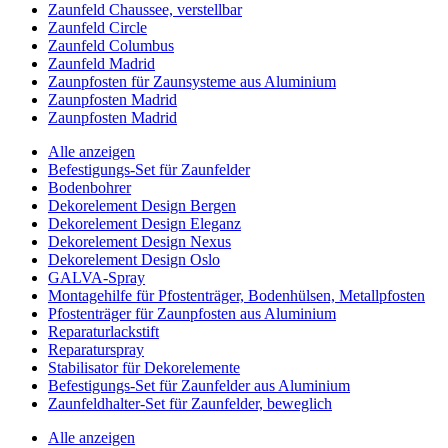
Zaunfeld Chaussee, verstellbar
Zaunfeld Circle
Zaunfeld Columbus
Zaunfeld Madrid
Zaunpfosten für Zaunsysteme aus Aluminium
Zaunpfosten Madrid
Zaunpfosten Madrid
Alle anzeigen
Befestigungs-Set für Zaunfelder
Bodenbohrer
Dekorelement Design Bergen
Dekorelement Design Eleganz
Dekorelement Design Nexus
Dekorelement Design Oslo
GALVA-Spray
Montagehilfe für Pfostenträger, Bodenhülsen, Metallpfosten
Pfostenträger für Zaunpfosten aus Aluminium
Reparaturlackstift
Reparaturspray
Stabilisator für Dekorelemente
Befestigungs-Set für Zaunfelder aus Aluminium
Zaunfeldhalter-Set für Zaunfelder, beweglich
Alle anzeigen