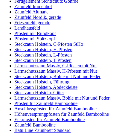
Fertigelement Sichtschutz Göhrde
Zaunfeld Immenhof
Zaunfeld Altmark
Zaunfeld Nordik, gerade
Friesenfeld, gerade
Landhausfeld
Pfosten mit Rundkopf
Pfosten mit Spitzkopf
Steckzaun Holstein, C-Pfosten StHo
Steckzaun Holstein, H-Pfosten
Steckzaun Holstein, L-Pfosten
Steckzaun Holstein, T-Pfosten
Lärmschutzzaun Massiv, C-Pfosten mit Nut
Lärmschutzzaun Massiv, H-Pfosten mit Nut
Steckzaun Holstein, Bohle mit Nut und Feder
Steckzaun Holstein, Führung
Steckzaun Holstein, Abdeckleiste
Steckzaun Holstein, Gitter
Lärmschutzzaun Massiv, Bohle mit Nut und Feder
Pfosten für Zaunfeld Bambooline
Anschlusspfosten für Zaunfeld Bambooline
Höhenversprungpfosten für Zaunfeld Bambooline
Eckpfosten für Zaunfeld Bambooline
Zaunfeld Bambooline
Batu Line Zaunbrett Standard