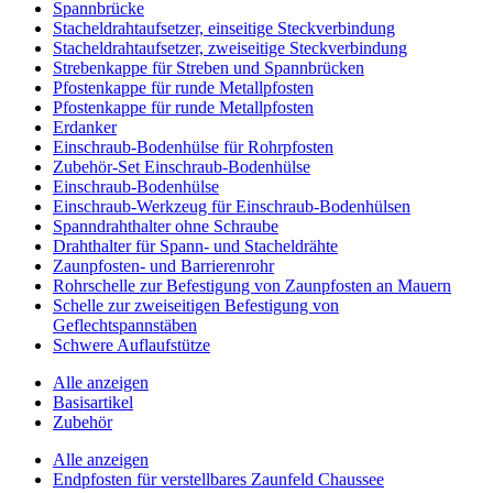
Spannbrücke
Stacheldrahtaufsetzer, einseitige Steckverbindung
Stacheldrahtaufsetzer, zweiseitige Steckverbindung
Strebenkappe für Streben und Spannbrücken
Pfostenkappe für runde Metallpfosten
Pfostenkappe für runde Metallpfosten
Erdanker
Einschraub-Bodenhülse für Rohrpfosten
Zubehör-Set Einschraub-Bodenhülse
Einschraub-Bodenhülse
Einschraub-Werkzeug für Einschraub-Bodenhülsen
Spanndrahthalter ohne Schraube
Drahthalter für Spann- und Stacheldrähte
Zaunpfosten- und Barrierenrohr
Rohrschelle zur Befestigung von Zaunpfosten an Mauern
Schelle zur zweiseitigen Befestigung von
Geflechtspannstäben
Schwere Auflaufstütze
Alle anzeigen
Basisartikel
Zubehör
Alle anzeigen
Endpfosten für verstellbares Zaunfeld Chaussee