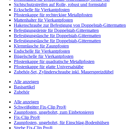
Sichtschutzstreifen auf Rolle, robust und formstabil
Eckschelle für Vierkantpfosten
Pfostenkappe für rechteckige Metallpfosten
Mattenhalter für Vierkantpfosten
Hakenschraube zur Befestigung von Doppelstab-Gittermatten
Befestigungsleiste für Doppelstab-Gittermatten
Befestigungslasche für Doppelstab-Gittermatten
Befestigungslasche für Doppelstab-Gittermatten
Klemmlasche für Zaunpfosten
Endschelle für Vierkantpfosten
Bügelschelle für Vierkantpfosten
Pfostenkappe für quadratische Metallpfosten
Pfostenkappe für glatte Universalstäbe
Zubehör-Set, Zylinderschraube inkl. Mauerspreizdübel
Alle anzeigen
Basisartikel
Zubehör
Alle anzeigen
Schweißgitter Fix-Clip Pro®
Zaunpfosten, ungebohrt, zum Einbetonieren
Fix-Clip Pro®
Zaunpfosten, ungebohrt, für Einschlag-Bodenhülsen
Strebe Fix-Clip Pro®