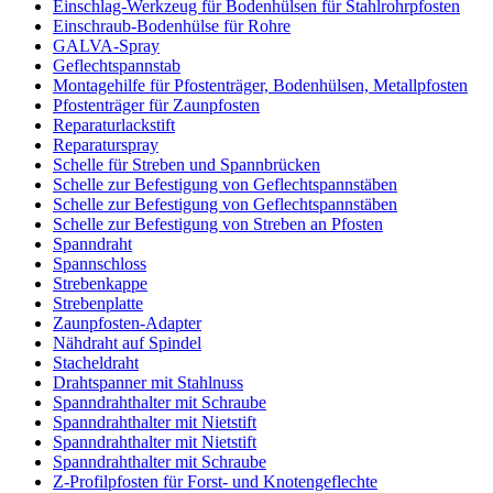
Einschlag-Werkzeug für Bodenhülsen für Stahlrohrpfosten
Einschraub-Bodenhülse für Rohre
GALVA-Spray
Geflechtspannstab
Montagehilfe für Pfostenträger, Bodenhülsen, Metallpfosten
Pfostenträger für Zaunpfosten
Reparaturlackstift
Reparaturspray
Schelle für Streben und Spannbrücken
Schelle zur Befestigung von Geflechtspannstäben
Schelle zur Befestigung von Geflechtspannstäben
Schelle zur Befestigung von Streben an Pfosten
Spanndraht
Spannschloss
Strebenkappe
Strebenplatte
Zaunpfosten-Adapter
Nähdraht auf Spindel
Stacheldraht
Drahtspanner mit Stahlnuss
Spanndrahthalter mit Schraube
Spanndrahthalter mit Nietstift
Spanndrahthalter mit Nietstift
Spanndrahthalter mit Schraube
Z-Profilpfosten für Forst- und Knotengeflechte