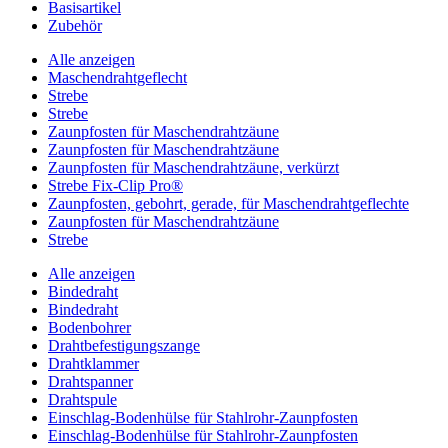
Basisartikel
Zubehör
Alle anzeigen
Maschendrahtgeflecht
Strebe
Strebe
Zaunpfosten für Maschendrahtzäune
Zaunpfosten für Maschendrahtzäune
Zaunpfosten für Maschendrahtzäune, verkürzt
Strebe Fix-Clip Pro®
Zaunpfosten, gebohrt, gerade, für Maschendrahtgeflechte
Zaunpfosten für Maschendrahtzäune
Strebe
Alle anzeigen
Bindedraht
Bindedraht
Bodenbohrer
Drahtbefestigungszange
Drahtklammer
Drahtspanner
Drahtspule
Einschlag-Bodenhülse für Stahlrohr-Zaunpfosten
Einschlag-Bodenhülse für Stahlrohr-Zaunpfosten