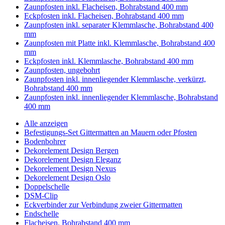
Zaunpfosten inkl. Flacheisen, Bohrabstand 400 mm
Eckpfosten inkl. Flacheisen, Bohrabstand 400 mm
Zaunpfosten inkl. separater Klemmlasche, Bohrabstand 400
mm
Zaunpfosten mit Platte inkl. Klemmlasche, Bohrabstand 400
mm
Eckpfosten inkl. Klemmlasche, Bohrabstand 400 mm
Zaunpfosten, ungebohrt
Zaunpfosten inkl. innenliegender Klemmlasche, verkürzt,
Bohrabstand 400 mm
Zaunpfosten inkl. innenliegender Klemmlasche, Bohrabstand
400 mm
Alle anzeigen
Befestigungs-Set Gittermatten an Mauern oder Pfosten
Bodenbohrer
Dekorelement Design Bergen
Dekorelement Design Eleganz
Dekorelement Design Nexus
Dekorelement Design Oslo
Doppelschelle
DSM-Clip
Eckverbinder zur Verbindung zweier Gittermatten
Endschelle
Flacheisen, Bohrabstand 400 mm