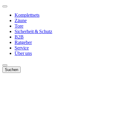
Komplettsets
Zäune
Tore
Sicherheit & Schutz
B2B
Ratgeber
Service
Über uns
Suchen