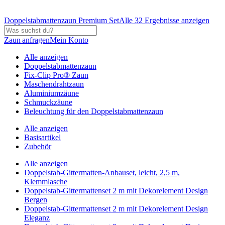
Doppelstabmattenzaun Premium Set
Alle 32 Ergebnisse anzeigen
Zaun anfragen
Mein Konto
Alle anzeigen
Doppelstabmattenzaun
Fix-Clip Pro® Zaun
Maschendrahtzaun
Aluminiumzäune
Schmuckzäune
Beleuchtung für den Doppelstabmattenzaun
Alle anzeigen
Basisartikel
Zubehör
Alle anzeigen
Doppelstab-Gittermatten-Anbauset, leicht, 2,5 m,
Klemmlasche
Doppelstab-Gittermattenset 2 m mit Dekorelement Design
Bergen
Doppelstab-Gittermattenset 2 m mit Dekorelement Design
Eleganz