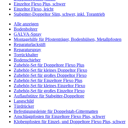
Einzeltor Flexo Plus, schwer
Einzeltor Flexo, leicht
Stabgitter-Doppeltor Slim, schwer, inkl. Torantrieb
Alle anzeigen
Bodenbohrer
GALVA-Spray
Montagehilfe für Pfostenträger, Bodenhülsen, Metallpfosten
Reparaturlackstift
Reparaturspray
Torrückhalter
Bodenschieber
Zubehör-Set für Doppeltore Flexo Plus
Zubehör-Set für kleines Doppeltor Flexo
Zubehör-Set für großes Doppeltor Flexo
Zubehör-Set für Einzeltore Flexo Plus
Zubehör-Set für kleines Einzeltor Flexo
Zubehör-Set für großes Einzeltor Flexo
Auflaufstütze für Stabgitter-Doppeltore
Langschild
Türdrücker
Befestigungsleiste für Doppelstab-Gittermatten
Anschlagpfosten für Einzeltore Flexo Plus, schwer
Klobenpfosten für Einzel- und Doppeltore Flexo Plus, schwer