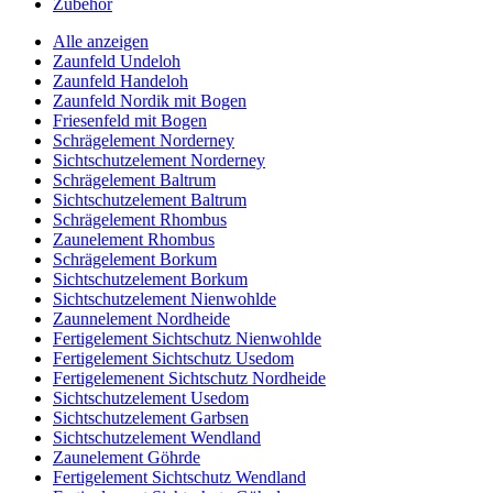
Zubehör
Alle anzeigen
Zaunfeld Undeloh
Zaunfeld Handeloh
Zaunfeld Nordik mit Bogen
Friesenfeld mit Bogen
Schrägelement Norderney
Sichtschutzelement Norderney
Schrägelement Baltrum
Sichtschutzelement Baltrum
Schrägelement Rhombus
Zaunelement Rhombus
Schrägelement Borkum
Sichtschutzelement Borkum
Sichtschutzelement Nienwohlde
Zaunnelement Nordheide
Fertigelement Sichtschutz Nienwohlde
Fertigelement Sichtschutz Usedom
Fertigelemenent Sichtschutz Nordheide
Sichtschutzelement Usedom
Sichtschutzelement Garbsen
Sichtschutzelement Wendland
Zaunelement Göhrde
Fertigelement Sichtschutz Wendland