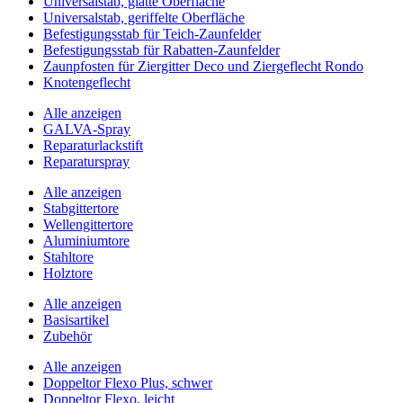
Universalstab, glatte Oberfläche
Universalstab, geriffelte Oberfläche
Befestigungsstab für Teich-Zaunfelder
Befestigungsstab für Rabatten-Zaunfelder
Zaunpfosten für Ziergitter Deco und Ziergeflecht Rondo
Knotengeflecht
Alle anzeigen
GALVA-Spray
Reparaturlackstift
Reparaturspray
Alle anzeigen
Stabgittertore
Wellengittertore
Aluminiumtore
Stahltore
Holztore
Alle anzeigen
Basisartikel
Zubehör
Alle anzeigen
Doppeltor Flexo Plus, schwer
Doppeltor Flexo, leicht