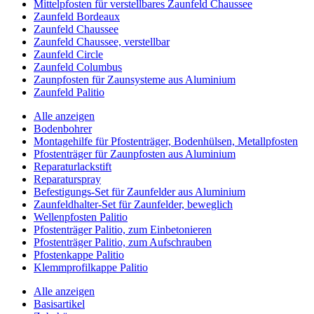
Mittelpfosten für verstellbares Zaunfeld Chaussee
Zaunfeld Bordeaux
Zaunfeld Chaussee
Zaunfeld Chaussee, verstellbar
Zaunfeld Circle
Zaunfeld Columbus
Zaunpfosten für Zaunsysteme aus Aluminium
Zaunfeld Palitio
Alle anzeigen
Bodenbohrer
Montagehilfe für Pfostenträger, Bodenhülsen, Metallpfosten
Pfostenträger für Zaunpfosten aus Aluminium
Reparaturlackstift
Reparaturspray
Befestigungs-Set für Zaunfelder aus Aluminium
Zaunfeldhalter-Set für Zaunfelder, beweglich
Wellenpfosten Palitio
Pfostenträger Palitio, zum Einbetonieren
Pfostenträger Palitio, zum Aufschrauben
Pfostenkappe Palitio
Klemmprofilkappe Palitio
Alle anzeigen
Basisartikel