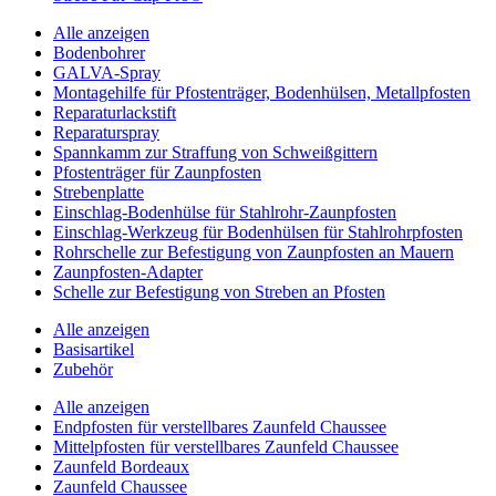
Alle anzeigen
Bodenbohrer
GALVA-Spray
Montagehilfe für Pfostenträger, Bodenhülsen, Metallpfosten
Reparaturlackstift
Reparaturspray
Spannkamm zur Straffung von Schweißgittern
Pfostenträger für Zaunpfosten
Strebenplatte
Einschlag-Bodenhülse für Stahlrohr-Zaunpfosten
Einschlag-Werkzeug für Bodenhülsen für Stahlrohrpfosten
Rohrschelle zur Befestigung von Zaunpfosten an Mauern
Zaunpfosten-Adapter
Schelle zur Befestigung von Streben an Pfosten
Alle anzeigen
Basisartikel
Zubehör
Alle anzeigen
Endpfosten für verstellbares Zaunfeld Chaussee
Mittelpfosten für verstellbares Zaunfeld Chaussee
Zaunfeld Bordeaux
Zaunfeld Chaussee