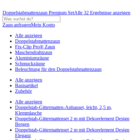
Doppelstabmattenzaun Premium Set
Alle 32 Ergebnisse anzeigen
Zaun anfragen
Mein Konto
Alle anzeigen
Doppelstabmattenzaun
Fix-Clip Pro® Zaun
Maschendrahtzaun
Aluminiumzäune
Schmuckzäune
Beleuchtung für den Doppelstabmattenzaun
Alle anzeigen
Basisartikel
Zubehör
Alle anzeigen
Doppelstab-Gittermatten-Anbauset, leicht, 2,5 m,
Klemmlasche
Doppelstab-Gittermattenset 2 m mit Dekorelement Design
Bergen
Doppelstab-Gittermattenset 2 m mit Dekorelement Design
Eleganz