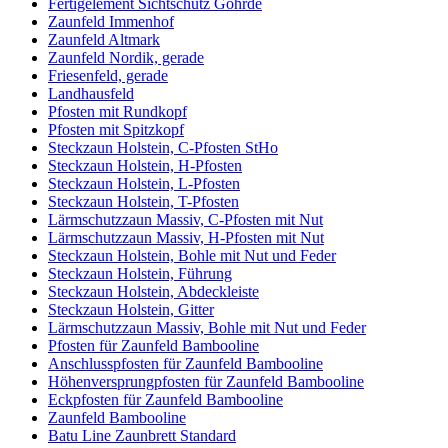
Fertigelement Sichtschutz Göhrde
Zaunfeld Immenhof
Zaunfeld Altmark
Zaunfeld Nordik, gerade
Friesenfeld, gerade
Landhausfeld
Pfosten mit Rundkopf
Pfosten mit Spitzkopf
Steckzaun Holstein, C-Pfosten StHo
Steckzaun Holstein, H-Pfosten
Steckzaun Holstein, L-Pfosten
Steckzaun Holstein, T-Pfosten
Lärmschutzzaun Massiv, C-Pfosten mit Nut
Lärmschutzzaun Massiv, H-Pfosten mit Nut
Steckzaun Holstein, Bohle mit Nut und Feder
Steckzaun Holstein, Führung
Steckzaun Holstein, Abdeckleiste
Steckzaun Holstein, Gitter
Lärmschutzzaun Massiv, Bohle mit Nut und Feder
Pfosten für Zaunfeld Bambooline
Anschlusspfosten für Zaunfeld Bambooline
Höhenversprungpfosten für Zaunfeld Bambooline
Eckpfosten für Zaunfeld Bambooline
Zaunfeld Bambooline
Batu Line Zaunbrett Standard