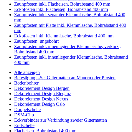
Zaunpfosten inkl. Flacheisen, Bohrabstand 400 mm
Eckpfosten inkl. Flacheisen, Bohrabstand 400 mm
Zaunpfosten inkl. separater Klemmlasche, Bohrabstand 400
mm
Zaunpfosten mit Platte inkl. Klemmlasche, Bohrabstand 400
mm
Eckpfosten inkl. Klemmlasche, Bohrabstand 400 mm
Zaunpfosten, ungebohrt
Zaunpfosten inkl. innenliegender Klemmlasche, verkürzt,
Bohrabstand 400 mm
Zaunpfosten inkl. innenliegender Klemmlasche, Bohrabstand
400 mm
Alle anzeigen
Befestigungs-Set Gittermatten an Mauern oder Pfosten
Bodenbohrer
Dekorelement Design Bergen
Dekorelement Design Eleganz
Dekorelement Design Nexus
Dekorelement Design Oslo
Doppelschelle
DSM-Clip
Eckverbinder zur Verbindung zweier Gittermatten
Endschelle
Flacheisen, Bohrabstand 400 mm