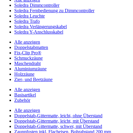
Soledra Dimmcontroller
Soledra Fernbedienung zu Dimmcontroller
Soledra Leuchte
Soledra Trafo
Soledra Verlängerungskabel
Soledra Y-Anschlusskabel
Alle anzeigen
Doppelstabmatten
Fix-Clip Pro®
Schmuckzäune
Maschendraht
Aluminiumzäune
Holzzäune
Zier- und Beetzäune
Alle anzeigen
Basisartikel
Zubehör
Alle anzeigen
Doppelstab-Gittermatte, leicht, ohne Überstand
Doppelstab-Gittermatte, leicht, mit Überstand
Doppelstab-Gittermatte, schwer, mit Überstand
Zaunpfosten inkl. Flacheisen, Bohrabstand 200 mm