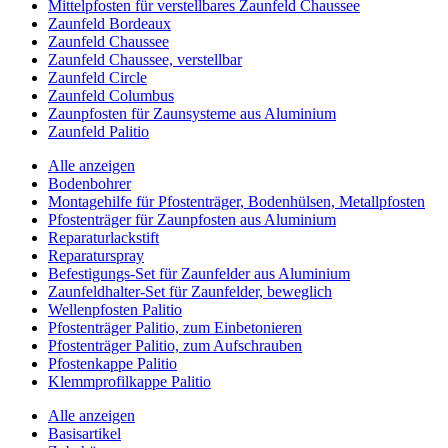
Mittelpfosten für verstellbares Zaunfeld Chaussee
Zaunfeld Bordeaux
Zaunfeld Chaussee
Zaunfeld Chaussee, verstellbar
Zaunfeld Circle
Zaunfeld Columbus
Zaunpfosten für Zaunsysteme aus Aluminium
Zaunfeld Palitio
Alle anzeigen
Bodenbohrer
Montagehilfe für Pfostenträger, Bodenhülsen, Metallpfosten
Pfostenträger für Zaunpfosten aus Aluminium
Reparaturlackstift
Reparaturspray
Befestigungs-Set für Zaunfelder aus Aluminium
Zaunfeldhalter-Set für Zaunfelder, beweglich
Wellenpfosten Palitio
Pfostenträger Palitio, zum Einbetonieren
Pfostenträger Palitio, zum Aufschrauben
Pfostenkappe Palitio
Klemmprofilkappe Palitio
Alle anzeigen
Basisartikel