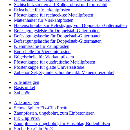
Sichtschutzstreifen auf Rolle, robust und formstabil
Eckschelle für Vierkantpfosten
Pfostenkappe für rechteckige Metallpfosten
Mattenhalter für Vierkantpfosten
Hakenschraube zur Befestigung von Doppelstab-Gittermatten
Befestigungsleiste für Doppelstab-Gittermatten
Befestigungslasche für Doppelstab-Gittermatten
Befestigungslasche für Doppelstab-Gittermatten
Klemmlasche für Zaunpfosten
Endschelle für Vierkantpfosten
Bügelschelle für Vierkantpfosten
Pfostenkappe für quadratische Metallpfosten
Pfostenkappe für glatte Universalstäbe
Zubehör-Set, Zylinderschraube inkl. Mauerspreizdübel
Alle anzeigen
Basisartikel
Zubehör
Alle anzeigen
Schweißgitter Fix-Clip Pro®
Zaunpfosten, ungebohrt, zum Einbetonieren
Fix-Clip Pro®
Zaunpfosten, ungebohrt, für Einschlag-Bodenhülsen
Strebe Fix-Clip Pro®