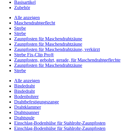
Basisartikel
Zubehör
Alle anzeigen
Maschendrahtgeflecht
Strebe
Strebe
Zaunpfosten für Maschendrahtzäune
Zaunpfosten für Maschendrahtzäune
Zaunpfosten für Maschendrahtzäune, verkürzt
Strebe Fix-Clip Pro®
Zaunpfosten, gebohrt, gerade, für Maschendrahtgeflechte
Zaunpfosten für Maschendrahtzäune
Strebe
Alle anzeigen
Bindedraht
Bindedraht
Bodenbohrer
Drahtbefestigungszange
Drahtklammer
Drahtspanner
Drahtspule
Einschlag-Bodenhülse für Stahlrohr-Zaunpfosten
Einschlag-Bodenhülse für Stahlrohr-Zaunpfosten