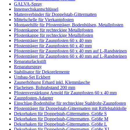
GALVA-Spray
Innensechskantschlüssel
Mattenverbinder für Doppelstab-Gittermatten
Mittelschelle für Vierkantpfosten
Montagehilfe für Pfostenträger, Bodenhülsen, Metallpfosten
Pfostenkappe für rechteckige Metallpfosten
Pfostenkappe für rechteckige Metallpfosten
Pfostenträger für Zaunpfosten 60 x 40 mm
Pfostenträger für Zaunpfosten 60 x 40 mm
Pfostenträger für Zaunpfosten 60 x 40 mm auf L-Randsteinen
Pfostenträger für Zaunpfosten 60 x 40 mm auf L-Randsteinen
Reparaturlackstift
Reparaturspray
Stabilisator für Dekorelemente
Umbau-Set Eckbert
Zaunerhöhung Erhard inkl. Klemmlasche
Flacheisen, Bohrabstand 200 mm
Pfostenverstärkung Arnold für Zaunpfosten 60 x 40 mm
Zaunpfosten-Adapter
Einschlag-Bodenhülse für rechteckige Stahlrohr-Zaunpfosten
Pfostenträger für Doppelstab-Gittermatten mit Riffelstahldolle
Dekorhaken für Doppelstab-Gittermatten, Größe S
Dekorhaken für Doppelstab-Gittermatten, Größe M
Dekorhaken für Doppelstab-Gittermatten, Größe L
Dekorhaken für Doppelstab-Gittermatten, Größe XL