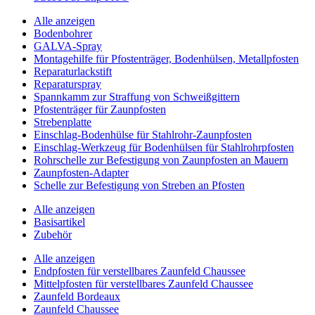
Alle anzeigen
Bodenbohrer
GALVA-Spray
Montagehilfe für Pfostenträger, Bodenhülsen, Metallpfosten
Reparaturlackstift
Reparaturspray
Spannkamm zur Straffung von Schweißgittern
Pfostenträger für Zaunpfosten
Strebenplatte
Einschlag-Bodenhülse für Stahlrohr-Zaunpfosten
Einschlag-Werkzeug für Bodenhülsen für Stahlrohrpfosten
Rohrschelle zur Befestigung von Zaunpfosten an Mauern
Zaunpfosten-Adapter
Schelle zur Befestigung von Streben an Pfosten
Alle anzeigen
Basisartikel
Zubehör
Alle anzeigen
Endpfosten für verstellbares Zaunfeld Chaussee
Mittelpfosten für verstellbares Zaunfeld Chaussee
Zaunfeld Bordeaux
Zaunfeld Chaussee