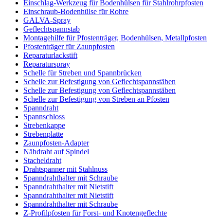
Einschlag-Werkzeug für Bodenhülsen für Stahlrohrpfosten
Einschraub-Bodenhülse für Rohre
GALVA-Spray
Geflechtspannstab
Montagehilfe für Pfostenträger, Bodenhülsen, Metallpfosten
Pfostenträger für Zaunpfosten
Reparaturlackstift
Reparaturspray
Schelle für Streben und Spannbrücken
Schelle zur Befestigung von Geflechtspannstäben
Schelle zur Befestigung von Geflechtspannstäben
Schelle zur Befestigung von Streben an Pfosten
Spanndraht
Spannschloss
Strebenkappe
Strebenplatte
Zaunpfosten-Adapter
Nähdraht auf Spindel
Stacheldraht
Drahtspanner mit Stahlnuss
Spanndrahthalter mit Schraube
Spanndrahthalter mit Nietstift
Spanndrahthalter mit Nietstift
Spanndrahthalter mit Schraube
Z-Profilpfosten für Forst- und Knotengeflechte