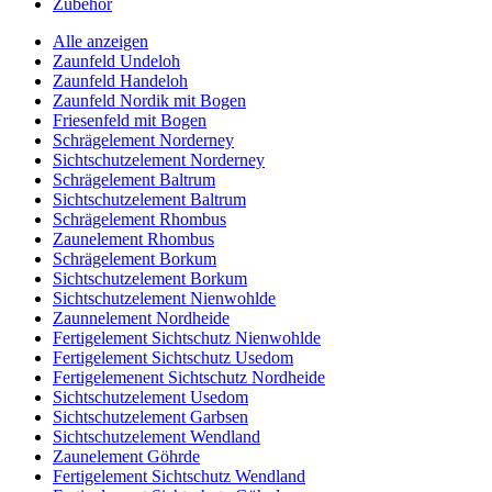
Zubehör
Alle anzeigen
Zaunfeld Undeloh
Zaunfeld Handeloh
Zaunfeld Nordik mit Bogen
Friesenfeld mit Bogen
Schrägelement Norderney
Sichtschutzelement Norderney
Schrägelement Baltrum
Sichtschutzelement Baltrum
Schrägelement Rhombus
Zaunelement Rhombus
Schrägelement Borkum
Sichtschutzelement Borkum
Sichtschutzelement Nienwohlde
Zaunnelement Nordheide
Fertigelement Sichtschutz Nienwohlde
Fertigelement Sichtschutz Usedom
Fertigelemenent Sichtschutz Nordheide
Sichtschutzelement Usedom
Sichtschutzelement Garbsen
Sichtschutzelement Wendland
Zaunelement Göhrde
Fertigelement Sichtschutz Wendland