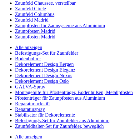
Zaunfeld Chaussee, verstellbar
Zaunfeld Circle
Zaunfeld Columbus
Zaunfeld Madrid
Zaunpfosten für Zaunsysteme aus Aluminium
Zaunpfosten Madrid
Zaunpfosten Madrid
Alle anzeigen
Befestigungs-Set für Zaunfelder
Bodenbohrer
Dekorelement Design Bergen
Dekorelement Design Eleganz
Dekorelement Design Nexus
Dekorelement Design Oslo
GALVA-Spray
Montagehilfe für Pfostenträger, Bodenhülsen, Metallpfosten
Pfostenträger für Zaunpfosten aus Aluminium
Reparaturlackstift
Reparaturspray
Stabilisator für Dekorelemente
Befestigungs-Set für Zaunfelder aus Aluminium
Zaunfeldhalter-Set für Zaunfelder, beweglich
Alle anzeigen