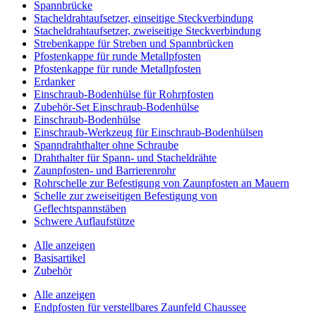
Spannbrücke
Stacheldrahtaufsetzer, einseitige Steckverbindung
Stacheldrahtaufsetzer, zweiseitige Steckverbindung
Strebenkappe für Streben und Spannbrücken
Pfostenkappe für runde Metallpfosten
Pfostenkappe für runde Metallpfosten
Erdanker
Einschraub-Bodenhülse für Rohrpfosten
Zubehör-Set Einschraub-Bodenhülse
Einschraub-Bodenhülse
Einschraub-Werkzeug für Einschraub-Bodenhülsen
Spanndrahthalter ohne Schraube
Drahthalter für Spann- und Stacheldrähte
Zaunpfosten- und Barrierenrohr
Rohrschelle zur Befestigung von Zaunpfosten an Mauern
Schelle zur zweiseitigen Befestigung von
Geflechtspannstäben
Schwere Auflaufstütze
Alle anzeigen
Basisartikel
Zubehör
Alle anzeigen
Endpfosten für verstellbares Zaunfeld Chaussee