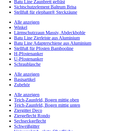
Batu Line Zaunbrett gefräst
Sichtschutzelement Baltrum Brisa
Stellfuß für elephant® Steckzäune
Alle anzeigen
Winkel
Lärmschutzzaun Massiv, Abdeckbohle
Batu Line Zierleiste aus Aluminium
Batu Line Adapterschiene aus Aluminium
Stellfuß für Pfosten Bambooline
H-Pfostenanker
U-Pfostenanker
Schraublasche
Alle anzeigen
Basisartikel
Zubehör
Alle anzeigen
Teich-Zaunfeld, Bogen mittig oben
Teich-Zaunfeld, Bogen mittig unten
Ziergitter Deco
Ziergeflecht Rondo
Sechseckgeflecht
Schweißgitter