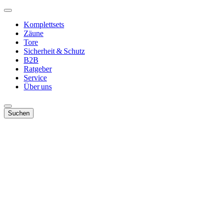
Komplettsets
Zäune
Tore
Sicherheit & Schutz
B2B
Ratgeber
Service
Über uns
Suchen