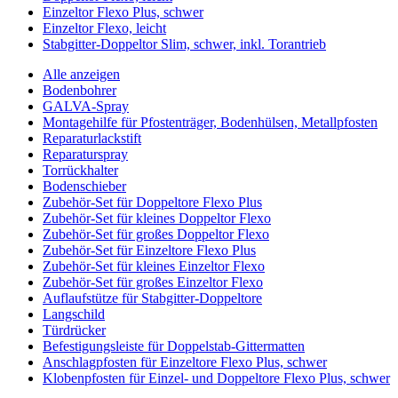
Einzeltor Flexo Plus, schwer
Einzeltor Flexo, leicht
Stabgitter-Doppeltor Slim, schwer, inkl. Torantrieb
Alle anzeigen
Bodenbohrer
GALVA-Spray
Montagehilfe für Pfostenträger, Bodenhülsen, Metallpfosten
Reparaturlackstift
Reparaturspray
Torrückhalter
Bodenschieber
Zubehör-Set für Doppeltore Flexo Plus
Zubehör-Set für kleines Doppeltor Flexo
Zubehör-Set für großes Doppeltor Flexo
Zubehör-Set für Einzeltore Flexo Plus
Zubehör-Set für kleines Einzeltor Flexo
Zubehör-Set für großes Einzeltor Flexo
Auflaufstütze für Stabgitter-Doppeltore
Langschild
Türdrücker
Befestigungsleiste für Doppelstab-Gittermatten
Anschlagpfosten für Einzeltore Flexo Plus, schwer
Klobenpfosten für Einzel- und Doppeltore Flexo Plus, schwer