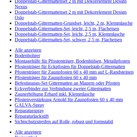
Doppelstab-Gittermattenset 2 m mit Dekorelement Design
Nexus
Doppelstab-Gittermattenset 2 m mit Dekorelement Design
Oslo
Doppelstab-Gittermatten-Grundset, leicht, 2 m, Klemmlasche
Doppelstab-Gittermatten-Set, leicht, 2,5 m, Flacheisen
Doppelstab-Gittermatten-Set, leicht, 2,5 m, Klemmlasche
Doppelstab-Gittermatten-Set, schwer, 2,5 m, Flacheisen
Alle anzeigen
Bodenbohrer
Montagehilfe für Pfostenträger, Bodenhülsen, Metallpfosten
Pfostenträger für Eckpfosten für Doppelstab-Gittermatten
Pfostenträger für Zaunpfosten 60 x 40 mm auf L-Randsteinen
Pfostenträger für Zaunpfosten 60 x 40 mm
Befestigungs-Set Gittermatten an Mauern oder Pfosten
Eckverbinder zur Verbindung zweier Gittermatten
Zaunerhöhung Erhard inkl. Klemmlasche
Pfostenverstärkung Arnold für Zaunpfosten 60 x 40 mm
GALVA-Spray
Reparaturspray
Reparaturlackstift
Sichtschutzstreifen auf Rolle, robust und formstabil
Alle anzeigen