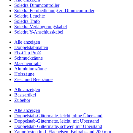
Soledra Dimmcontroller
Soledra Fernbedienung zu Dimmcontroller
Soledra Leuchte
Soledra Trafo
Soledra Verlängerungskabel
Soledra Y-Anschlusskabel
Alle anzeigen
Doppelstabmatten
Fix-Clip Pro®
Schmuckzäune
Maschendraht
Aluminiumzäune
Holzzäune
Zier- und Beetzäune
Alle anzeigen
Basisartikel
Zubehör
Alle anzeigen
Doppelstab-Gittermatte, leicht, ohne Überstand
Doppelstab-Gittermatte, leicht, mit Überstand
Doppelstab-Gittermatte, schwer, mit Überstand
Zaunpfosten inkl. Flacheisen, Bohrabstand 200 mm