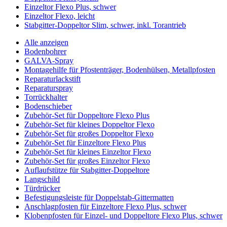
Einzeltor Flexo Plus, schwer
Einzeltor Flexo, leicht
Stabgitter-Doppeltor Slim, schwer, inkl. Torantrieb
Alle anzeigen
Bodenbohrer
GALVA-Spray
Montagehilfe für Pfostenträger, Bodenhülsen, Metallpfosten
Reparaturlackstift
Reparaturspray
Torrückhalter
Bodenschieber
Zubehör-Set für Doppeltore Flexo Plus
Zubehör-Set für kleines Doppeltor Flexo
Zubehör-Set für großes Doppeltor Flexo
Zubehör-Set für Einzeltore Flexo Plus
Zubehör-Set für kleines Einzeltor Flexo
Zubehör-Set für großes Einzeltor Flexo
Auflaufstütze für Stabgitter-Doppeltore
Langschild
Türdrücker
Befestigungsleiste für Doppelstab-Gittermatten
Anschlagpfosten für Einzeltore Flexo Plus, schwer
Klobenpfosten für Einzel- und Doppeltore Flexo Plus, schwer