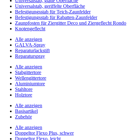
Universalstab, glatte Oberfläche
Universalstab, geriffelte Oberfläche
Befestigungsstab für Teich-Zaunfelder
Befestigungsstab für Rabatten-Zaunfelder
Zaunpfosten für Ziergitter Deco und Ziergeflecht Rondo
Knotengeflecht
Alle anzeigen
GALVA-Spray
Reparaturlackstift
Reparaturspray
Alle anzeigen
Stabgittertore
Wellengittertore
Aluminiumtore
Stahltore
Holztore
Alle anzeigen
Basisartikel
Zubehör
Alle anzeigen
Doppeltor Flexo Plus, schwer
Doppeltor Flexo, leicht