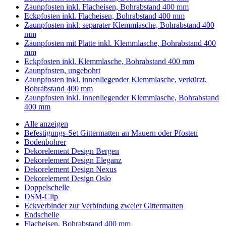
Zaunpfosten inkl. Flacheisen, Bohrabstand 400 mm
Eckpfosten inkl. Flacheisen, Bohrabstand 400 mm
Zaunpfosten inkl. separater Klemmlasche, Bohrabstand 400
mm
Zaunpfosten mit Platte inkl. Klemmlasche, Bohrabstand 400
mm
Eckpfosten inkl. Klemmlasche, Bohrabstand 400 mm
Zaunpfosten, ungebohrt
Zaunpfosten inkl. innenliegender Klemmlasche, verkürzt,
Bohrabstand 400 mm
Zaunpfosten inkl. innenliegender Klemmlasche, Bohrabstand
400 mm
Alle anzeigen
Befestigungs-Set Gittermatten an Mauern oder Pfosten
Bodenbohrer
Dekorelement Design Bergen
Dekorelement Design Eleganz
Dekorelement Design Nexus
Dekorelement Design Oslo
Doppelschelle
DSM-Clip
Eckverbinder zur Verbindung zweier Gittermatten
Endschelle
Flacheisen, Bohrabstand 400 mm