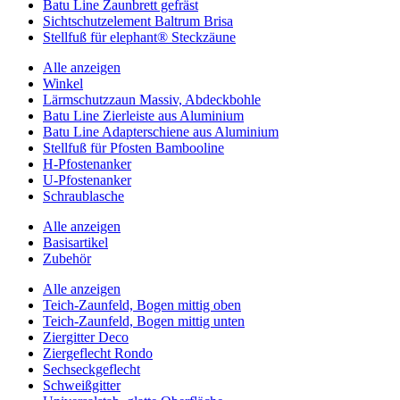
Batu Line Zaunbrett gefräst
Sichtschutzelement Baltrum Brisa
Stellfuß für elephant® Steckzäune
Alle anzeigen
Winkel
Lärmschutzzaun Massiv, Abdeckbohle
Batu Line Zierleiste aus Aluminium
Batu Line Adapterschiene aus Aluminium
Stellfuß für Pfosten Bambooline
H-Pfostenanker
U-Pfostenanker
Schraublasche
Alle anzeigen
Basisartikel
Zubehör
Alle anzeigen
Teich-Zaunfeld, Bogen mittig oben
Teich-Zaunfeld, Bogen mittig unten
Ziergitter Deco
Ziergeflecht Rondo
Sechseckgeflecht
Schweißgitter