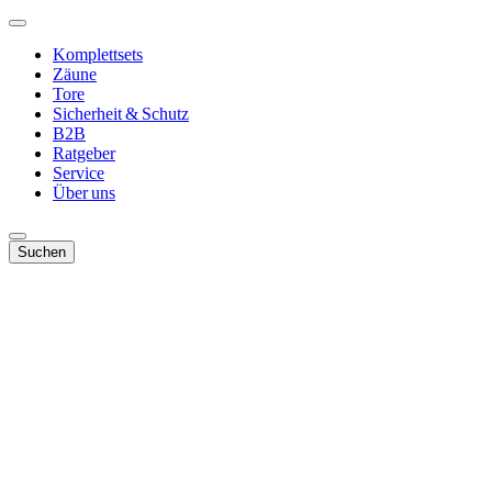
Komplettsets
Zäune
Tore
Sicherheit & Schutz
B2B
Ratgeber
Service
Über uns
Suchen