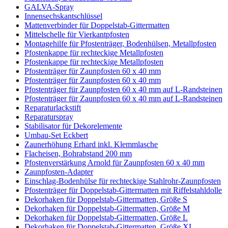
GALVA-Spray
Innensechskantschlüssel
Mattenverbinder für Doppelstab-Gittermatten
Mittelschelle für Vierkantpfosten
Montagehilfe für Pfostenträger, Bodenhülsen, Metallpfosten
Pfostenkappe für rechteckige Metallpfosten
Pfostenkappe für rechteckige Metallpfosten
Pfostenträger für Zaunpfosten 60 x 40 mm
Pfostenträger für Zaunpfosten 60 x 40 mm
Pfostenträger für Zaunpfosten 60 x 40 mm auf L-Randsteinen
Pfostenträger für Zaunpfosten 60 x 40 mm auf L-Randsteinen
Reparaturlackstift
Reparaturspray
Stabilisator für Dekorelemente
Umbau-Set Eckbert
Zaunerhöhung Erhard inkl. Klemmlasche
Flacheisen, Bohrabstand 200 mm
Pfostenverstärkung Arnold für Zaunpfosten 60 x 40 mm
Zaunpfosten-Adapter
Einschlag-Bodenhülse für rechteckige Stahlrohr-Zaunpfosten
Pfostenträger für Doppelstab-Gittermatten mit Riffelstahldolle
Dekorhaken für Doppelstab-Gittermatten, Größe S
Dekorhaken für Doppelstab-Gittermatten, Größe M
Dekorhaken für Doppelstab-Gittermatten, Größe L
Dekorhaken für Doppelstab-Gittermatten, Größe XL