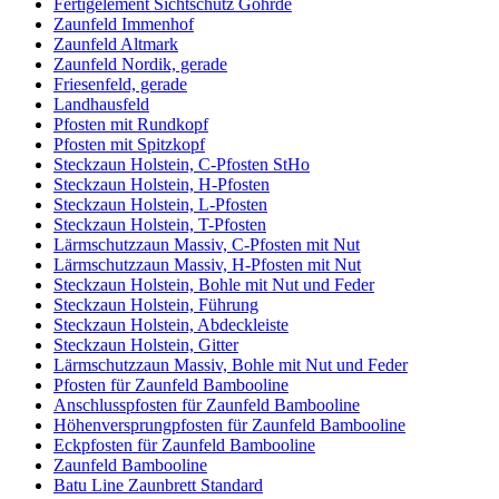
Fertigelement Sichtschutz Göhrde
Zaunfeld Immenhof
Zaunfeld Altmark
Zaunfeld Nordik, gerade
Friesenfeld, gerade
Landhausfeld
Pfosten mit Rundkopf
Pfosten mit Spitzkopf
Steckzaun Holstein, C-Pfosten StHo
Steckzaun Holstein, H-Pfosten
Steckzaun Holstein, L-Pfosten
Steckzaun Holstein, T-Pfosten
Lärmschutzzaun Massiv, C-Pfosten mit Nut
Lärmschutzzaun Massiv, H-Pfosten mit Nut
Steckzaun Holstein, Bohle mit Nut und Feder
Steckzaun Holstein, Führung
Steckzaun Holstein, Abdeckleiste
Steckzaun Holstein, Gitter
Lärmschutzzaun Massiv, Bohle mit Nut und Feder
Pfosten für Zaunfeld Bambooline
Anschlusspfosten für Zaunfeld Bambooline
Höhenversprungpfosten für Zaunfeld Bambooline
Eckpfosten für Zaunfeld Bambooline
Zaunfeld Bambooline
Batu Line Zaunbrett Standard