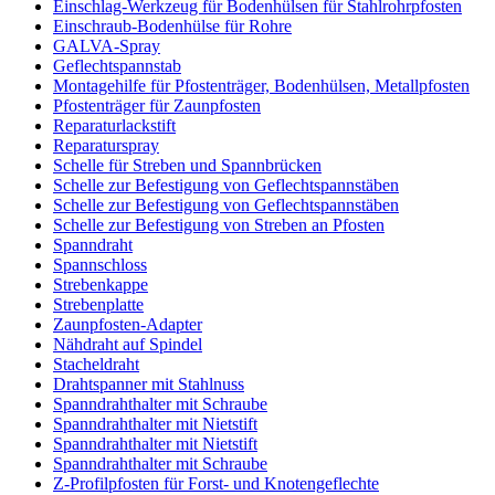
Einschlag-Werkzeug für Bodenhülsen für Stahlrohrpfosten
Einschraub-Bodenhülse für Rohre
GALVA-Spray
Geflechtspannstab
Montagehilfe für Pfostenträger, Bodenhülsen, Metallpfosten
Pfostenträger für Zaunpfosten
Reparaturlackstift
Reparaturspray
Schelle für Streben und Spannbrücken
Schelle zur Befestigung von Geflechtspannstäben
Schelle zur Befestigung von Geflechtspannstäben
Schelle zur Befestigung von Streben an Pfosten
Spanndraht
Spannschloss
Strebenkappe
Strebenplatte
Zaunpfosten-Adapter
Nähdraht auf Spindel
Stacheldraht
Drahtspanner mit Stahlnuss
Spanndrahthalter mit Schraube
Spanndrahthalter mit Nietstift
Spanndrahthalter mit Nietstift
Spanndrahthalter mit Schraube
Z-Profilpfosten für Forst- und Knotengeflechte