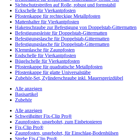
Sichtschutzstreifen auf Rolle, robust und formstabil
Eckschelle für Vierkantpfosten
Pfostenkappe für rechteckige Metallpfosten
Mattenhalter für Vierkantpfosten
Hakenschraube zur Befestigung von Doppelstab-Gittermatten
Befestigungsleiste für Doppelstab-Gittermatten
Befestigungslasche für Doppelstab-Gittermatten
Befestigungslasche für Doppelstab-Gittermatten
Klemmlasche für Zaunpfosten
Endschelle für Vierkantpfosten
Bügelschelle für Vierkantpfosten
Pfostenkappe für quadratische Metallpfosten
Pfostenkappe für glatte Universalstäbe
Zubehör-Set, Zylinderschraube inkl. Mauerspreizdübel
Alle anzeigen
Basisartikel
Zubehör
Alle anzeigen
Schweißgitter Fix-Clip Pro®
Zaunpfosten, ungebohrt, zum Einbetonieren
Fix-Clip Pro®
Zaunpfosten, ungebohrt, für Einschlag-Bodenhülsen
Strebe Fix-Clip Pro®