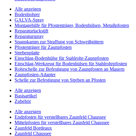
Alle anzeigen
Bodenbohrer
GALVA-Spray
Montagehilfe für Pfostenträger, Bodenhülsen, Metallpfosten
Reparaturlackstift
Reparaturspray
Spannkamm zur Straffung von Schweißgittern
Pfostenträger für Zaunpfosten
Strebenplatte
Einschlag-Bodenhülse für Stahlrohr-Zaunpfosten
Einschlag-Werkzeug für Bodenhülsen für Stahlrohrpfosten
Rohrschelle zur Befestigung von Zaunpfosten an Mauern
Zaunpfosten-Adapter
Schelle zur Befestigung von Streben an Pfosten
Alle anzeigen
Basisartikel
Zubehör
Alle anzeigen
Endpfosten für verstellbares Zaunfeld Chaussee
Mittelpfosten für verstellbares Zaunfeld Chaussee
Zaunfeld Bordeaux
Zaunfeld Chaussee