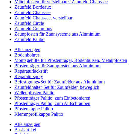
Mittelpfosten für verstellbares Zaunfeld Chaussee
Zaunfeld Bordeaux
Zaunfeld Chaussee
Zaunfeld Chaussee, verstellbar
Zaunfeld Circle
Zaunfeld Columbus
Zaunpfosten für Zaunsysteme aus Aluminium
Zaunfeld Palitio
Alle anzeigen
Bodenbohrer
Montagehilfe für Pfostenträger, Bodenhülsen, Metallpfosten
Pfostenträger für Zaunpfosten aus Aluminium
Reparaturlackstift
Reparaturspray
Befestigungs-Set für Zaunfelder aus Aluminium
Zaunfeldhalter-Set für Zaunfelder, beweglich
Wellenpfosten Palitio
Pfostenträger Palitio, zum Einbetonieren
Pfostenträger Palitio, zum Aufschrauben
Pfostenkappe Palitio
Klemmprofilkappe Palitio
Alle anzeigen
Basisartikel