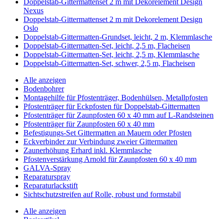
Doppelstab-Gittermattenset 2 m mit Dekorelement Design
Nexus
Doppelstab-Gittermattenset 2 m mit Dekorelement Design
Oslo
Doppelstab-Gittermatten-Grundset, leicht, 2 m, Klemmlasche
Doppelstab-Gittermatten-Set, leicht, 2,5 m, Flacheisen
Doppelstab-Gittermatten-Set, leicht, 2,5 m, Klemmlasche
Doppelstab-Gittermatten-Set, schwer, 2,5 m, Flacheisen
Alle anzeigen
Bodenbohrer
Montagehilfe für Pfostenträger, Bodenhülsen, Metallpfosten
Pfostenträger für Eckpfosten für Doppelstab-Gittermatten
Pfostenträger für Zaunpfosten 60 x 40 mm auf L-Randsteinen
Pfostenträger für Zaunpfosten 60 x 40 mm
Befestigungs-Set Gittermatten an Mauern oder Pfosten
Eckverbinder zur Verbindung zweier Gittermatten
Zaunerhöhung Erhard inkl. Klemmlasche
Pfostenverstärkung Arnold für Zaunpfosten 60 x 40 mm
GALVA-Spray
Reparaturspray
Reparaturlackstift
Sichtschutzstreifen auf Rolle, robust und formstabil
Alle anzeigen