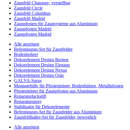
Zaunfeld Chaussee, verstellbar
Zaunfeld Circle
Zaunfeld Columbus
Zaunfeld Madrid
Zaunpfosten für Zaunsysteme aus Aluminium
Zaunpfosten Madrid
Zaunpfosten Madrid
Alle anzeigen
Befestigungs-Set für Zaunfelder
Bodenbohrer
Dekorelement Design Bergen
Dekorelement Design Eleganz
Dekorelement Design Nexus
Dekorelement Design Oslo
GALVA-Spray
Montagehilfe für Pfostenträger, Bodenhülsen, Metallpfosten
Pfostenträger für Zaunpfosten aus Aluminium
Reparaturlackstift
Reparaturspray
Stabilisator für Dekorelemente
Befestigungs-Set für Zaunfelder aus Aluminium
Zaunfeldhalter-Set für Zaunfelder, beweglich
Alle anzeigen