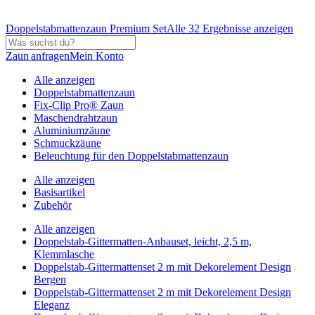
Doppelstabmattenzaun Premium Set
Alle 32 Ergebnisse anzeigen
Zaun anfragen
Mein Konto
Alle anzeigen
Doppelstabmattenzaun
Fix-Clip Pro® Zaun
Maschendrahtzaun
Aluminiumzäune
Schmuckzäune
Beleuchtung für den Doppelstabmattenzaun
Alle anzeigen
Basisartikel
Zubehör
Alle anzeigen
Doppelstab-Gittermatten-Anbauset, leicht, 2,5 m,
Klemmlasche
Doppelstab-Gittermattenset 2 m mit Dekorelement Design
Bergen
Doppelstab-Gittermattenset 2 m mit Dekorelement Design
Eleganz