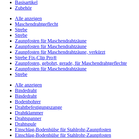
Basisartikel
Zubehör
Alle anzeigen
Maschendrahtgeflecht
Strebe
Strebe
Zaunpfosten für Maschendrahtzäune
Zaunpfosten für Maschendrahtzäune
Zaunpfosten für Maschendrahtzäune, verkürzt
Strebe Fix-Clip Pro®
Zaunpfosten, gebohrt, gerade, für Maschendrahtgeflechte
Zaunpfosten für Maschendrahtzäune
Strebe
Alle anzeigen
Bindedraht
Bindedraht
Bodenbohrer
Drahtbefestigungszange
Drahtklammer
Drahtspanner
Drahtspule
Einschlag-Bodenhülse für Stahlrohr-Zaunpfosten
Einschlag-Bodenhülse für Stahlrohr-Zaunpfosten