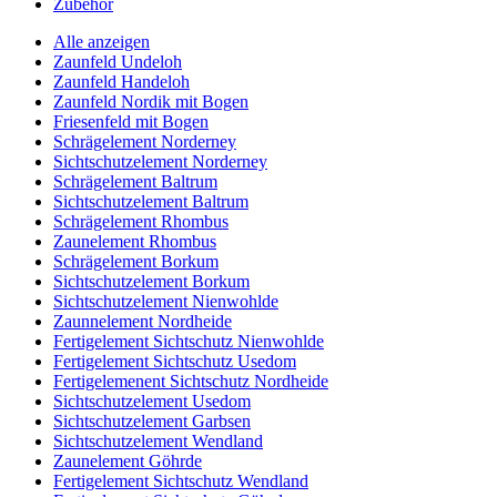
Zubehör
Alle anzeigen
Zaunfeld Undeloh
Zaunfeld Handeloh
Zaunfeld Nordik mit Bogen
Friesenfeld mit Bogen
Schrägelement Norderney
Sichtschutzelement Norderney
Schrägelement Baltrum
Sichtschutzelement Baltrum
Schrägelement Rhombus
Zaunelement Rhombus
Schrägelement Borkum
Sichtschutzelement Borkum
Sichtschutzelement Nienwohlde
Zaunnelement Nordheide
Fertigelement Sichtschutz Nienwohlde
Fertigelement Sichtschutz Usedom
Fertigelemenent Sichtschutz Nordheide
Sichtschutzelement Usedom
Sichtschutzelement Garbsen
Sichtschutzelement Wendland
Zaunelement Göhrde
Fertigelement Sichtschutz Wendland