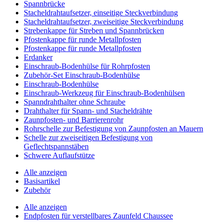
Spannbrücke
Stacheldrahtaufsetzer, einseitige Steckverbindung
Stacheldrahtaufsetzer, zweiseitige Steckverbindung
Strebenkappe für Streben und Spannbrücken
Pfostenkappe für runde Metallpfosten
Pfostenkappe für runde Metallpfosten
Erdanker
Einschraub-Bodenhülse für Rohrpfosten
Zubehör-Set Einschraub-Bodenhülse
Einschraub-Bodenhülse
Einschraub-Werkzeug für Einschraub-Bodenhülsen
Spanndrahthalter ohne Schraube
Drahthalter für Spann- und Stacheldrähte
Zaunpfosten- und Barrierenrohr
Rohrschelle zur Befestigung von Zaunpfosten an Mauern
Schelle zur zweiseitigen Befestigung von
Geflechtspannstäben
Schwere Auflaufstütze
Alle anzeigen
Basisartikel
Zubehör
Alle anzeigen
Endpfosten für verstellbares Zaunfeld Chaussee