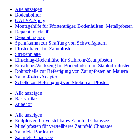
Alle anzeigen
Bodenbohrer
GALVA-Spray
Montagehilfe für Pfostenträger, Bodenhülsen, Metallpfosten
Reparaturlackstift
Reparaturspray
Spannkamm zur Straffung von Schweißgittern
Pfostenträger für Zaunpfosten
Strebenplatte
Einschlag-Bodenhülse für Stahlrohr-Zaunpfosten
Einschlag-Werkzeug für Bodenhülsen für Stahlrohrpfosten
Rohrschelle zur Befestigung von Zaunpfosten an Mauern
Zaunpfosten-Adapter
Schelle zur Befestigung von Streben an Pfosten
Alle anzeigen
Basisartikel
Zubehör
Alle anzeigen
Endpfosten für verstellbares Zaunfeld Chaussee
Mittelpfosten für verstellbares Zaunfeld Chaussee
Zaunfeld Bordeaux
Zaunfeld Chaussee