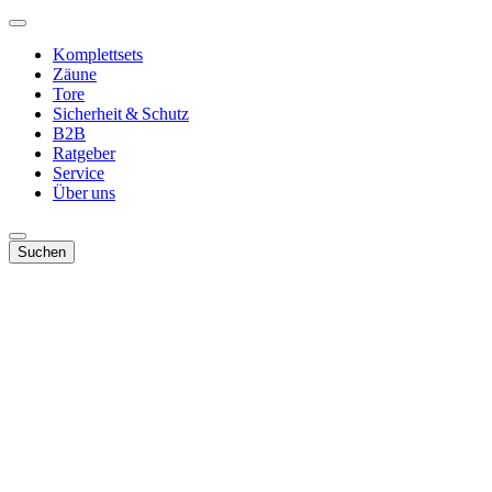
Komplettsets
Zäune
Tore
Sicherheit & Schutz
B2B
Ratgeber
Service
Über uns
Suchen