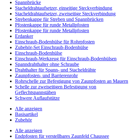
Spannbrücke
Stacheldrahtaufsetzer, einseitige Steckverbindung
Stacheldrahtaufsetzer, zweiseitige Steckverbindung
Strebenkappe für Streben und Spannbrücken
Pfostenkappe für runde Metallpfosten
Pfostenkappe für runde Metallpfosten
Erdanker
Einschraub-Bodenhülse für Rohrpfosten
Zubehör-Set Einschraub-Bodenhülse
Einschraub-Bodenhülse
Einschraub-Werkzeug für Einschraub-Bodenhülsen
Spanndrahthalter ohne Schraube
Drahthalter für Spann- und Stacheldrähte
Zaunpfosten- und Barrierenrohr
Rohrschelle zur Befestigung von Zaunpfosten an Mauern
Schelle zur zweiseitigen Befestigung von
Geflechtspannstäben
Schwere Auflaufstütze
Alle anzeigen
Basisartikel
Zubehör
Alle anzeigen
Endpfosten für verstellbares Zaunfeld Chaussee