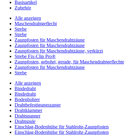
Basisartikel
Zubehör
Alle anzeigen
Maschendrahtgeflecht
Strebe
Strebe
Zaunpfosten für Maschendrahtzäune
Zaunpfosten für Maschendrahtzäune
Zaunpfosten für Maschendrahtzäune, verkürzt
Strebe Fix-Clip Pro®
Zaunpfosten, gebohrt, gerade, für Maschendrahtgeflechte
Zaunpfosten für Maschendrahtzäune
Strebe
Alle anzeigen
Bindedraht
Bindedraht
Bodenbohrer
Drahtbefestigungszange
Drahtklammer
Drahtspanner
Drahtspule
Einschlag-Bodenhülse für Stahlrohr-Zaunpfosten
Einschlag-Bodenhülse für Stahlrohr-Zaunpfosten