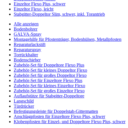
Einzeltor Flexo Plus, schwer
Einzeltor Flexo, leicht
Stabgitter-Doppeltor Slim, schwer, inkl. Torantrieb
Alle anzeigen
Bodenbohrer
GALVA-Spray
Montagehilfe für Pfostenträger, Bodenhülsen, Metallpfosten
Reparaturlackstift
Reparaturspray
Torrückhalter
Bodenschieber
Zubehör-Set für Doppeltore Flexo Plus
Zubehör-Set für kleines Doppeltor Flexo
Zubehör-Set für großes Doppeltor Flexo
Zubehör-Set für Einzeltore Flexo Plus
Zubehör-Set für kleines Einzeltor Flexo
Zubehör-Set für großes Einzeltor Flexo
Auflaufstütze für Stabgitter-Doppeltore
Langschild
Türdrücker
Befestigungsleiste für Doppelstab-Gittermatten
Anschlagpfosten für Einzeltore Flexo Plus, schwer
Klobenpfosten für Einzel- und Doppeltore Flexo Plus, schwer