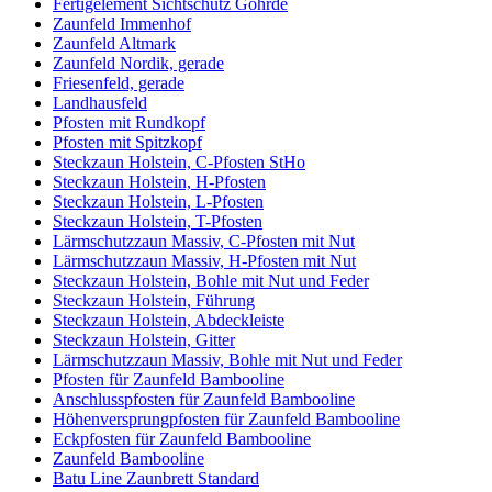
Fertigelement Sichtschutz Göhrde
Zaunfeld Immenhof
Zaunfeld Altmark
Zaunfeld Nordik, gerade
Friesenfeld, gerade
Landhausfeld
Pfosten mit Rundkopf
Pfosten mit Spitzkopf
Steckzaun Holstein, C-Pfosten StHo
Steckzaun Holstein, H-Pfosten
Steckzaun Holstein, L-Pfosten
Steckzaun Holstein, T-Pfosten
Lärmschutzzaun Massiv, C-Pfosten mit Nut
Lärmschutzzaun Massiv, H-Pfosten mit Nut
Steckzaun Holstein, Bohle mit Nut und Feder
Steckzaun Holstein, Führung
Steckzaun Holstein, Abdeckleiste
Steckzaun Holstein, Gitter
Lärmschutzzaun Massiv, Bohle mit Nut und Feder
Pfosten für Zaunfeld Bambooline
Anschlusspfosten für Zaunfeld Bambooline
Höhenversprungpfosten für Zaunfeld Bambooline
Eckpfosten für Zaunfeld Bambooline
Zaunfeld Bambooline
Batu Line Zaunbrett Standard