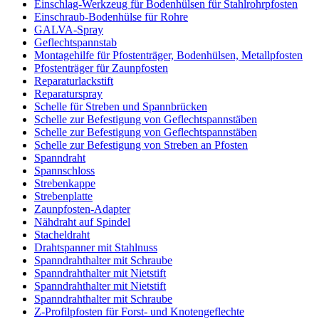
Einschlag-Werkzeug für Bodenhülsen für Stahlrohrpfosten
Einschraub-Bodenhülse für Rohre
GALVA-Spray
Geflechtspannstab
Montagehilfe für Pfostenträger, Bodenhülsen, Metallpfosten
Pfostenträger für Zaunpfosten
Reparaturlackstift
Reparaturspray
Schelle für Streben und Spannbrücken
Schelle zur Befestigung von Geflechtspannstäben
Schelle zur Befestigung von Geflechtspannstäben
Schelle zur Befestigung von Streben an Pfosten
Spanndraht
Spannschloss
Strebenkappe
Strebenplatte
Zaunpfosten-Adapter
Nähdraht auf Spindel
Stacheldraht
Drahtspanner mit Stahlnuss
Spanndrahthalter mit Schraube
Spanndrahthalter mit Nietstift
Spanndrahthalter mit Nietstift
Spanndrahthalter mit Schraube
Z-Profilpfosten für Forst- und Knotengeflechte