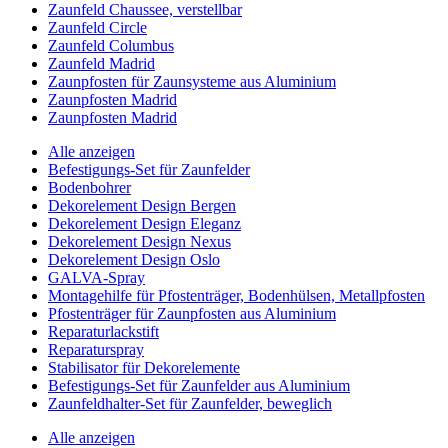
Zaunfeld Chaussee, verstellbar
Zaunfeld Circle
Zaunfeld Columbus
Zaunfeld Madrid
Zaunpfosten für Zaunsysteme aus Aluminium
Zaunpfosten Madrid
Zaunpfosten Madrid
Alle anzeigen
Befestigungs-Set für Zaunfelder
Bodenbohrer
Dekorelement Design Bergen
Dekorelement Design Eleganz
Dekorelement Design Nexus
Dekorelement Design Oslo
GALVA-Spray
Montagehilfe für Pfostenträger, Bodenhülsen, Metallpfosten
Pfostenträger für Zaunpfosten aus Aluminium
Reparaturlackstift
Reparaturspray
Stabilisator für Dekorelemente
Befestigungs-Set für Zaunfelder aus Aluminium
Zaunfeldhalter-Set für Zaunfelder, beweglich
Alle anzeigen