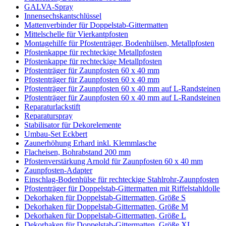
GALVA-Spray
Innensechskantschlüssel
Mattenverbinder für Doppelstab-Gittermatten
Mittelschelle für Vierkantpfosten
Montagehilfe für Pfostenträger, Bodenhülsen, Metallpfosten
Pfostenkappe für rechteckige Metallpfosten
Pfostenkappe für rechteckige Metallpfosten
Pfostenträger für Zaunpfosten 60 x 40 mm
Pfostenträger für Zaunpfosten 60 x 40 mm
Pfostenträger für Zaunpfosten 60 x 40 mm auf L-Randsteinen
Pfostenträger für Zaunpfosten 60 x 40 mm auf L-Randsteinen
Reparaturlackstift
Reparaturspray
Stabilisator für Dekorelemente
Umbau-Set Eckbert
Zaunerhöhung Erhard inkl. Klemmlasche
Flacheisen, Bohrabstand 200 mm
Pfostenverstärkung Arnold für Zaunpfosten 60 x 40 mm
Zaunpfosten-Adapter
Einschlag-Bodenhülse für rechteckige Stahlrohr-Zaunpfosten
Pfostenträger für Doppelstab-Gittermatten mit Riffelstahldolle
Dekorhaken für Doppelstab-Gittermatten, Größe S
Dekorhaken für Doppelstab-Gittermatten, Größe M
Dekorhaken für Doppelstab-Gittermatten, Größe L
Dekorhaken für Doppelstab-Gittermatten, Größe XL