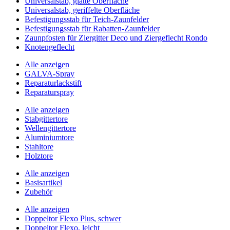
Universalstab, glatte Oberfläche
Universalstab, geriffelte Oberfläche
Befestigungsstab für Teich-Zaunfelder
Befestigungsstab für Rabatten-Zaunfelder
Zaunpfosten für Ziergitter Deco und Ziergeflecht Rondo
Knotengeflecht
Alle anzeigen
GALVA-Spray
Reparaturlackstift
Reparaturspray
Alle anzeigen
Stabgittertore
Wellengittertore
Aluminiumtore
Stahltore
Holztore
Alle anzeigen
Basisartikel
Zubehör
Alle anzeigen
Doppeltor Flexo Plus, schwer
Doppeltor Flexo, leicht