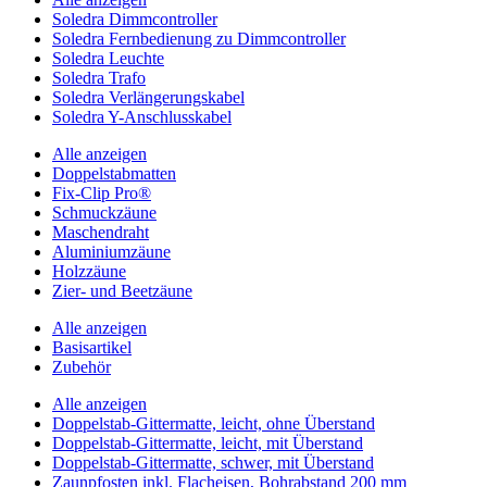
Soledra Dimmcontroller
Soledra Fernbedienung zu Dimmcontroller
Soledra Leuchte
Soledra Trafo
Soledra Verlängerungskabel
Soledra Y-Anschlusskabel
Alle anzeigen
Doppelstabmatten
Fix-Clip Pro®
Schmuckzäune
Maschendraht
Aluminiumzäune
Holzzäune
Zier- und Beetzäune
Alle anzeigen
Basisartikel
Zubehör
Alle anzeigen
Doppelstab-Gittermatte, leicht, ohne Überstand
Doppelstab-Gittermatte, leicht, mit Überstand
Doppelstab-Gittermatte, schwer, mit Überstand
Zaunpfosten inkl. Flacheisen, Bohrabstand 200 mm