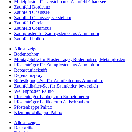
Mittelpfosten für verstellbares Zaunfeld Chaussee
Zaunfeld Bordeaux
Zaunfeld Chaussee
Zaunfeld Chaussee, verstellbar
Zaunfeld Circle
Zaunfeld Columbus
Zaunpfosten für Zaunsysteme aus Aluminium
Zaunfeld Palitio
Alle anzeigen
Bodenbohrer
Montagehilfe für Pfostenträger, Bodenhülsen, Metallpfosten
Pfostenträger für Zaunpfosten aus Aluminium
Reparaturlackstift
Reparaturspray
Befestigungs-Set für Zaunfelder aus Aluminium
Zaunfeldhalter-Set für Zaunfelder, beweglich
Wellenpfosten Palitio
Pfostenträger Palitio, zum Einbetonieren
Pfostenträger Palitio, zum Aufschrauben
Pfostenkappe Palitio
Klemmprofilkappe Palitio
Alle anzeigen
Basisartikel