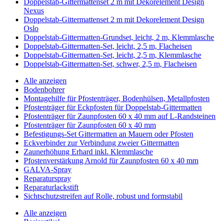
Doppelstab-Gittermattenset 2 m mit Dekorelement Design
Nexus
Doppelstab-Gittermattenset 2 m mit Dekorelement Design
Oslo
Doppelstab-Gittermatten-Grundset, leicht, 2 m, Klemmlasche
Doppelstab-Gittermatten-Set, leicht, 2,5 m, Flacheisen
Doppelstab-Gittermatten-Set, leicht, 2,5 m, Klemmlasche
Doppelstab-Gittermatten-Set, schwer, 2,5 m, Flacheisen
Alle anzeigen
Bodenbohrer
Montagehilfe für Pfostenträger, Bodenhülsen, Metallpfosten
Pfostenträger für Eckpfosten für Doppelstab-Gittermatten
Pfostenträger für Zaunpfosten 60 x 40 mm auf L-Randsteinen
Pfostenträger für Zaunpfosten 60 x 40 mm
Befestigungs-Set Gittermatten an Mauern oder Pfosten
Eckverbinder zur Verbindung zweier Gittermatten
Zaunerhöhung Erhard inkl. Klemmlasche
Pfostenverstärkung Arnold für Zaunpfosten 60 x 40 mm
GALVA-Spray
Reparaturspray
Reparaturlackstift
Sichtschutzstreifen auf Rolle, robust und formstabil
Alle anzeigen