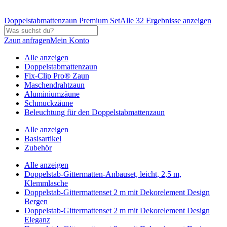
Doppelstabmattenzaun Premium Set
Alle 32 Ergebnisse anzeigen
Zaun anfragen
Mein Konto
Alle anzeigen
Doppelstabmattenzaun
Fix-Clip Pro® Zaun
Maschendrahtzaun
Aluminiumzäune
Schmuckzäune
Beleuchtung für den Doppelstabmattenzaun
Alle anzeigen
Basisartikel
Zubehör
Alle anzeigen
Doppelstab-Gittermatten-Anbauset, leicht, 2,5 m,
Klemmlasche
Doppelstab-Gittermattenset 2 m mit Dekorelement Design
Bergen
Doppelstab-Gittermattenset 2 m mit Dekorelement Design
Eleganz