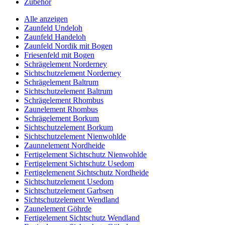
Zubehör
Alle anzeigen
Zaunfeld Undeloh
Zaunfeld Handeloh
Zaunfeld Nordik mit Bogen
Friesenfeld mit Bogen
Schrägelement Norderney
Sichtschutzelement Norderney
Schrägelement Baltrum
Sichtschutzelement Baltrum
Schrägelement Rhombus
Zaunelement Rhombus
Schrägelement Borkum
Sichtschutzelement Borkum
Sichtschutzelement Nienwohlde
Zaunnelement Nordheide
Fertigelement Sichtschutz Nienwohlde
Fertigelement Sichtschutz Usedom
Fertigelemenent Sichtschutz Nordheide
Sichtschutzelement Usedom
Sichtschutzelement Garbsen
Sichtschutzelement Wendland
Zaunelement Göhrde
Fertigelement Sichtschutz Wendland