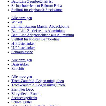
Batu Line Zaunbrett gefräst
Sichtschutzelement Baltrum Brisa
Stellfuß für elephant® Steckzäune
Alle anzeigen
Winkel
Lärmschutzzaun Massiv, Abdeckbohle
Batu Line Zierleiste aus Aluminium
Batu Line Adapterschiene aus Aluminium
Stellfuß für Pfosten Bambooline
H-Pfostenanker
U-Pfostenanker
Schraublasche
Alle anzeigen
Basisartikel
Zubehör
Alle anzeigen
Teich-Zaunfeld, Bogen mittig oben
Teich-Zaunfeld, Bogen mittig unten
Ziergitter Deco
Ziergeflecht Rondo
Sechseckgeflecht
Schweißgitter