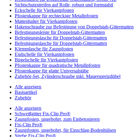
Sichtschutzstreifen auf Rolle, robust und formstabil
Eckschelle für Vierkantpfosten
Pfostenkappe für rechteckige Metallpfosten
Mattenhalter für Vierkantpfosten
Hakenschraube zur Befestigung von Doppelstab-Gittermatten
Befestigungsleiste für Doppelstab-Gittermatten
Befestigungslasche für Doppelstab-Gittermatten
Befestigungslasche für Doppelstab-Gittermatten
Klemmlasche für Zaunpfosten
Endschelle für Vierkantpfosten
Bügelschelle für Vierkantpfosten
Pfostenkappe für quadratische Metallpfosten
Pfostenkappe für glatte Universalstäbe
Zubehör-Set, Zylinderschraube inkl. Mauerspreizdübel
Alle anzeigen
Basisartikel
Zubehör
Alle anzeigen
Schweißgitter Fix-Clip Pro®
Zaunpfosten, ungebohrt, zum Einbetonieren
Fix-Clip Pro®
Zaunpfosten, ungebohrt, für Einschlag-Bodenhülsen
Strebe Fix-Clip Pro®