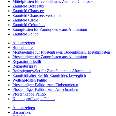
Mittelpfosten für verstellbares Zaunfeld Chaussee
Zaunfeld Bordeaux
Zaunfeld Chaussee
Zaunfeld Chaussee, verstellbar
Zaunfeld Circle
Zaunfeld Columbus
Zaunpfosten für Zaunsysteme aus Aluminium
Zaunfeld Palitio
Alle anzeigen
Bodenbohrer
Montagehilfe für Pfostenträger, Bodenhülsen, Metallpfosten
Pfostenträger für Zaunpfosten aus Aluminium
Reparaturlackstift
Reparaturspray
Befestigungs-Set für Zaunfelder aus Aluminium
Zaunfeldhalter-Set für Zaunfelder, beweglich
Wellenpfosten Palitio
Pfostenträger Palitio, zum Einbetonieren
Pfostenträger Palitio, zum Aufschrauben
Pfostenkappe Palitio
Klemmprofilkappe Palitio
Alle anzeigen
Basisartikel