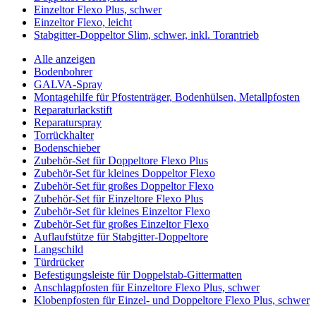
Einzeltor Flexo Plus, schwer
Einzeltor Flexo, leicht
Stabgitter-Doppeltor Slim, schwer, inkl. Torantrieb
Alle anzeigen
Bodenbohrer
GALVA-Spray
Montagehilfe für Pfostenträger, Bodenhülsen, Metallpfosten
Reparaturlackstift
Reparaturspray
Torrückhalter
Bodenschieber
Zubehör-Set für Doppeltore Flexo Plus
Zubehör-Set für kleines Doppeltor Flexo
Zubehör-Set für großes Doppeltor Flexo
Zubehör-Set für Einzeltore Flexo Plus
Zubehör-Set für kleines Einzeltor Flexo
Zubehör-Set für großes Einzeltor Flexo
Auflaufstütze für Stabgitter-Doppeltore
Langschild
Türdrücker
Befestigungsleiste für Doppelstab-Gittermatten
Anschlagpfosten für Einzeltore Flexo Plus, schwer
Klobenpfosten für Einzel- und Doppeltore Flexo Plus, schwer