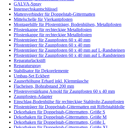
GALVA-Spray
Innensechskantschlüssel
Mattenverbinder für Doppelstab-Gittermatten
Mittelschelle für Vierkantpfosten
Montagehilfe für Pfostenträger, Bodenhülsen, Metallpfosten
Pfostenkappe für rechteckige Metallpfosten
Pfostenkappe für rechteckige Metallpfosten
Pfostenträger für Zaunpfosten 60 x 40 mm
Pfostenträger für Zaunpfosten 60 x 40 mm
Pfostenträger für Zaunpfosten 60 x 40 mm auf L-Randsteinen
Pfostenträger für Zaunpfosten 60 x 40 mm auf L-Randsteinen
Reparaturlackstift
Reparaturspray
Stabilisator für Dekorelemente
Umbau-Set Eckbert
Zaunerhöhung Erhard inkl. Klemmlasche
Flacheisen, Bohrabstand 200 mm
Pfostenverstärkung Arnold für Zaunpfosten 60 x 40 mm
Zaunpfosten-Adapter
Einschlag-Bodenhülse für rechteckige Stahlrohr-Zaunpfosten
Pfostenträger für Doppelstab-Gittermatten mit Riffelstahldolle
Dekorhaken für Doppelstab-Gittermatten, Größe S
Dekorhaken für Doppelstab-Gittermatten, Größe M
Dekorhaken für Doppelstab-Gittermatten, Größe L
Dekorhaken für Doppelstab-Gittermatten, Größe XL