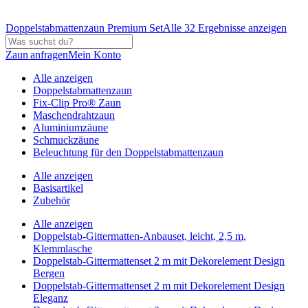
Doppelstabmattenzaun Premium Set
Alle 32 Ergebnisse anzeigen
Zaun anfragen
Mein Konto
Alle anzeigen
Doppelstabmattenzaun
Fix-Clip Pro® Zaun
Maschendrahtzaun
Aluminiumzäune
Schmuckzäune
Beleuchtung für den Doppelstabmattenzaun
Alle anzeigen
Basisartikel
Zubehör
Alle anzeigen
Doppelstab-Gittermatten-Anbauset, leicht, 2,5 m,
Klemmlasche
Doppelstab-Gittermattenset 2 m mit Dekorelement Design
Bergen
Doppelstab-Gittermattenset 2 m mit Dekorelement Design
Eleganz