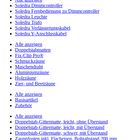
Soledra Dimmcontroller
Soledra Fernbedienung zu Dimmcontroller
Soledra Leuchte
Soledra Trafo
Soledra Verlängerungskabel
Soledra Y-Anschlusskabel
Alle anzeigen
Doppelstabmatten
Fix-Clip Pro®
Schmuckzäune
Maschendraht
Aluminiumzäune
Holzzäune
Zier- und Beetzäune
Alle anzeigen
Basisartikel
Zubehör
Alle anzeigen
Doppelstab-Gittermatte, leicht, ohne Überstand
Doppelstab-Gittermatte, leicht, mit Überstand
Doppelstab-Gittermatte, schwer, mit Überstand
Zaunpfosten inkl. Flacheisen, Bohrabstand 200 mm