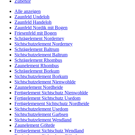
Zubehör
Alle anzeigen
Zaunfeld Undeloh
Zaunfeld Handeloh
Zaunfeld Nordik mit Bogen
Friesenfeld mit Bogen
Schrägelement Norderney
Sichtschutzelement Norderney
Schrägelement Baltrum
Sichtschutzelement Baltrum
Schrägelement Rhombus
Zaunelement Rhombus
Schrägelement Borkum
Sichtschutzelement Borkum
Sichtschutzelement Nienwohlde
Zaunnelement Nordheide
Fertigelement Sichtschutz Nienwohlde
Fertigelement Sichtschutz Usedom
Fertigelemenent Sichtschutz Nordheide
Sichtschutzelement Usedom
Sichtschutzelement Garbsen
Sichtschutzelement Wendland
Zaunelement Göhrde
Fertigelement Sichtschutz Wendland