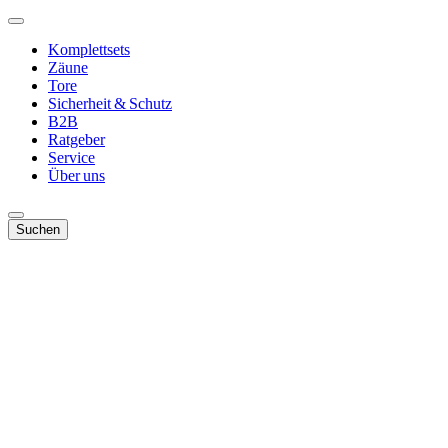
Komplettsets
Zäune
Tore
Sicherheit & Schutz
B2B
Ratgeber
Service
Über uns
Suchen