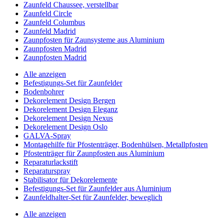
Zaunfeld Chaussee, verstellbar
Zaunfeld Circle
Zaunfeld Columbus
Zaunfeld Madrid
Zaunpfosten für Zaunsysteme aus Aluminium
Zaunpfosten Madrid
Zaunpfosten Madrid
Alle anzeigen
Befestigungs-Set für Zaunfelder
Bodenbohrer
Dekorelement Design Bergen
Dekorelement Design Eleganz
Dekorelement Design Nexus
Dekorelement Design Oslo
GALVA-Spray
Montagehilfe für Pfostenträger, Bodenhülsen, Metallpfosten
Pfostenträger für Zaunpfosten aus Aluminium
Reparaturlackstift
Reparaturspray
Stabilisator für Dekorelemente
Befestigungs-Set für Zaunfelder aus Aluminium
Zaunfeldhalter-Set für Zaunfelder, beweglich
Alle anzeigen