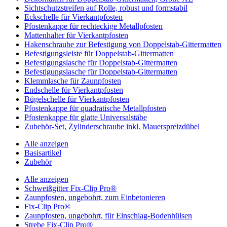
Sichtschutzstreifen auf Rolle, robust und formstabil
Eckschelle für Vierkantpfosten
Pfostenkappe für rechteckige Metallpfosten
Mattenhalter für Vierkantpfosten
Hakenschraube zur Befestigung von Doppelstab-Gittermatten
Befestigungsleiste für Doppelstab-Gittermatten
Befestigungslasche für Doppelstab-Gittermatten
Befestigungslasche für Doppelstab-Gittermatten
Klemmlasche für Zaunpfosten
Endschelle für Vierkantpfosten
Bügelschelle für Vierkantpfosten
Pfostenkappe für quadratische Metallpfosten
Pfostenkappe für glatte Universalstäbe
Zubehör-Set, Zylinderschraube inkl. Mauerspreizdübel
Alle anzeigen
Basisartikel
Zubehör
Alle anzeigen
Schweißgitter Fix-Clip Pro®
Zaunpfosten, ungebohrt, zum Einbetonieren
Fix-Clip Pro®
Zaunpfosten, ungebohrt, für Einschlag-Bodenhülsen
Strebe Fix-Clip Pro®