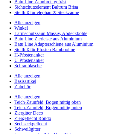
Batu Line Zaunbrett gefräst
Sichtschutzelement Baltrum Brisa
Stellfuß für elephant® Steckzäune
Alle anzeigen
Winkel
Lärmschutzzaun Massiv, Abdeckbohle
Batu Line Zierleiste aus Aluminium
Batu Line Adapterschiene aus Aluminium
Stellfuß für Pfosten Bambooline
H-Pfostenanker
U-Pfostenanker
Schraublasche
Alle anzeigen
Basisartikel
Zubehör
Alle anzeigen
Teich-Zaunfeld, Bogen mittig oben
Teich-Zaunfeld, Bogen mittig unten
Ziergitter Deco
Ziergeflecht Rondo
Sechseckgeflecht
Schweißgitter