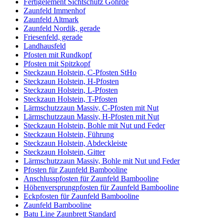
Fertigelement Sichtschutz Göhrde
Zaunfeld Immenhof
Zaunfeld Altmark
Zaunfeld Nordik, gerade
Friesenfeld, gerade
Landhausfeld
Pfosten mit Rundkopf
Pfosten mit Spitzkopf
Steckzaun Holstein, C-Pfosten StHo
Steckzaun Holstein, H-Pfosten
Steckzaun Holstein, L-Pfosten
Steckzaun Holstein, T-Pfosten
Lärmschutzzaun Massiv, C-Pfosten mit Nut
Lärmschutzzaun Massiv, H-Pfosten mit Nut
Steckzaun Holstein, Bohle mit Nut und Feder
Steckzaun Holstein, Führung
Steckzaun Holstein, Abdeckleiste
Steckzaun Holstein, Gitter
Lärmschutzzaun Massiv, Bohle mit Nut und Feder
Pfosten für Zaunfeld Bambooline
Anschlusspfosten für Zaunfeld Bambooline
Höhenversprungpfosten für Zaunfeld Bambooline
Eckpfosten für Zaunfeld Bambooline
Zaunfeld Bambooline
Batu Line Zaunbrett Standard