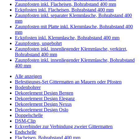
Zaunpfosten inkl. Flacheisen, Bohrabstand 400 mm
Eckpfosten inkl. Flacheisen, Bohrabstand 400 mm
Zaunpfosten inkl. separater Klemmlasche, Bohrabstand 400
mm
Zaunpfosten mit Platte inkl. Klemmlasche, Bohrabstand 400
mm
Eckpfosten inkl. Klemmlasche, Bohrabstand 400 mm
Zaunpfosten, ungebohrt
Zaunpfosten inkl. innenliegender Klemmlasche, verkürzt,
Bohrabstand 400 mm
Zaunpfosten inkl. innenliegender Klemmlasche, Bohrabstand
400 mm
Alle anzeigen
Befestigungs-Set Gittermatten an Mauern oder Pfosten
Bodenbohrer
Dekorelement Design Bergen
Dekorelement Design Eleganz
Dekorelement Design Nexus
Dekorelement Design Oslo
Doppelschelle
DSM-Clip
Eckverbinder zur Verbindung zweier Gittermatten
Endschelle
Flacheisen, Bohrabstand 400 mm