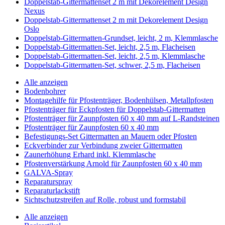
Doppelstab-Gittermattenset 2 m mit Dekorelement Design
Nexus
Doppelstab-Gittermattenset 2 m mit Dekorelement Design
Oslo
Doppelstab-Gittermatten-Grundset, leicht, 2 m, Klemmlasche
Doppelstab-Gittermatten-Set, leicht, 2,5 m, Flacheisen
Doppelstab-Gittermatten-Set, leicht, 2,5 m, Klemmlasche
Doppelstab-Gittermatten-Set, schwer, 2,5 m, Flacheisen
Alle anzeigen
Bodenbohrer
Montagehilfe für Pfostenträger, Bodenhülsen, Metallpfosten
Pfostenträger für Eckpfosten für Doppelstab-Gittermatten
Pfostenträger für Zaunpfosten 60 x 40 mm auf L-Randsteinen
Pfostenträger für Zaunpfosten 60 x 40 mm
Befestigungs-Set Gittermatten an Mauern oder Pfosten
Eckverbinder zur Verbindung zweier Gittermatten
Zaunerhöhung Erhard inkl. Klemmlasche
Pfostenverstärkung Arnold für Zaunpfosten 60 x 40 mm
GALVA-Spray
Reparaturspray
Reparaturlackstift
Sichtschutzstreifen auf Rolle, robust und formstabil
Alle anzeigen