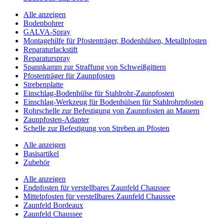
Alle anzeigen
Bodenbohrer
GALVA-Spray
Montagehilfe für Pfostenträger, Bodenhülsen, Metallpfosten
Reparaturlackstift
Reparaturspray
Spannkamm zur Straffung von Schweißgittern
Pfostenträger für Zaunpfosten
Strebenplatte
Einschlag-Bodenhülse für Stahlrohr-Zaunpfosten
Einschlag-Werkzeug für Bodenhülsen für Stahlrohrpfosten
Rohrschelle zur Befestigung von Zaunpfosten an Mauern
Zaunpfosten-Adapter
Schelle zur Befestigung von Streben an Pfosten
Alle anzeigen
Basisartikel
Zubehör
Alle anzeigen
Endpfosten für verstellbares Zaunfeld Chaussee
Mittelpfosten für verstellbares Zaunfeld Chaussee
Zaunfeld Bordeaux
Zaunfeld Chaussee