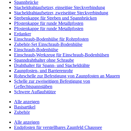
Spannbrücke
Stacheldrahtaufsetzer, einseitige Steckverbindung
Stacheldrahtaufsetzer, zweiseitige Steckverbindung
Strebenkappe für Streben und Spannbrücken
Pfostenkappe für runde Metallpfosten
Pfostenkappe für runde Metallpfosten
Erdanker
Einschraub-Bodenhülse für Rohrpfosten
Zubehör-Set Einschraub-Bodenhülse
Einschraub-Bodenhülse
Einschraub-Werkzeug für Einschraub-Bodenhülsen
Spanndrahthalter ohne Schraube
Drahthalter für Spann- und Stacheldrähte
Zaunpfosten- und Barrierenrohr
Rohrschelle zur Befestigung von Zaunpfosten an Mauern
Schelle zur zweiseitigen Befestigung von
Geflechtspannstäben
Schwere Auflaufstütze
Alle anzeigen
Basisartikel
Zubehör
Alle anzeigen
Endpfosten für verstellbares Zaunfeld Chaussee