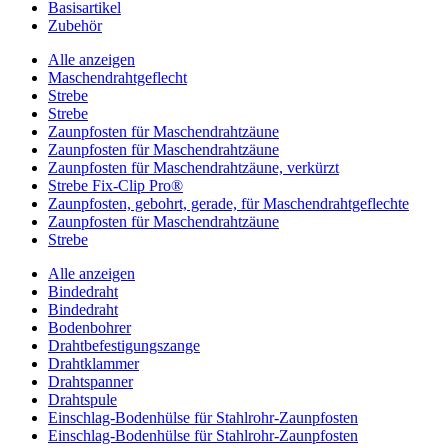
Basisartikel
Zubehör
Alle anzeigen
Maschendrahtgeflecht
Strebe
Strebe
Zaunpfosten für Maschendrahtzäune
Zaunpfosten für Maschendrahtzäune
Zaunpfosten für Maschendrahtzäune, verkürzt
Strebe Fix-Clip Pro®
Zaunpfosten, gebohrt, gerade, für Maschendrahtgeflechte
Zaunpfosten für Maschendrahtzäune
Strebe
Alle anzeigen
Bindedraht
Bindedraht
Bodenbohrer
Drahtbefestigungszange
Drahtklammer
Drahtspanner
Drahtspule
Einschlag-Bodenhülse für Stahlrohr-Zaunpfosten
Einschlag-Bodenhülse für Stahlrohr-Zaunpfosten