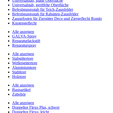
Universalstab, glatte Oberfläche
Universalstab, geriffelte Oberfläche
Befestigungsstab für Teich-Zaunfelder
Befestigungsstab für Rabatten-Zaunfelder
Zaunpfosten für Ziergitter Deco und Ziergeflecht Rondo
Knotengeflecht
Alle anzeigen
GALVA-Spray
Reparaturlackstift
Reparaturspray
Alle anzeigen
Stabgittertore
Wellengittertore
Aluminiumtore
Stahltore
Holztore
Alle anzeigen
Basisartikel
Zubehör
Alle anzeigen
Doppeltor Flexo Plus, schwer
Doppeltor Flexo, leicht