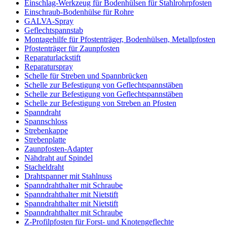
Einschlag-Werkzeug für Bodenhülsen für Stahlrohrpfosten
Einschraub-Bodenhülse für Rohre
GALVA-Spray
Geflechtspannstab
Montagehilfe für Pfostenträger, Bodenhülsen, Metallpfosten
Pfostenträger für Zaunpfosten
Reparaturlackstift
Reparaturspray
Schelle für Streben und Spannbrücken
Schelle zur Befestigung von Geflechtspannstäben
Schelle zur Befestigung von Geflechtspannstäben
Schelle zur Befestigung von Streben an Pfosten
Spanndraht
Spannschloss
Strebenkappe
Strebenplatte
Zaunpfosten-Adapter
Nähdraht auf Spindel
Stacheldraht
Drahtspanner mit Stahlnuss
Spanndrahthalter mit Schraube
Spanndrahthalter mit Nietstift
Spanndrahthalter mit Nietstift
Spanndrahthalter mit Schraube
Z-Profilpfosten für Forst- und Knotengeflechte