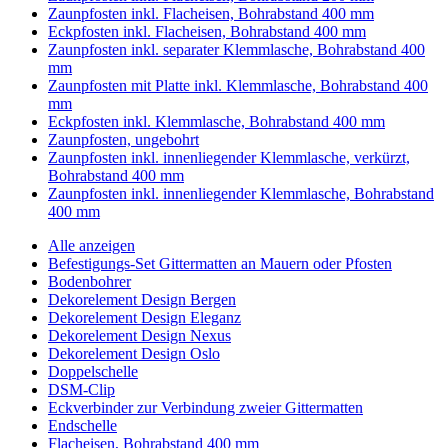
Zaunpfosten inkl. Flacheisen, Bohrabstand 400 mm
Eckpfosten inkl. Flacheisen, Bohrabstand 400 mm
Zaunpfosten inkl. separater Klemmlasche, Bohrabstand 400
mm
Zaunpfosten mit Platte inkl. Klemmlasche, Bohrabstand 400
mm
Eckpfosten inkl. Klemmlasche, Bohrabstand 400 mm
Zaunpfosten, ungebohrt
Zaunpfosten inkl. innenliegender Klemmlasche, verkürzt,
Bohrabstand 400 mm
Zaunpfosten inkl. innenliegender Klemmlasche, Bohrabstand
400 mm
Alle anzeigen
Befestigungs-Set Gittermatten an Mauern oder Pfosten
Bodenbohrer
Dekorelement Design Bergen
Dekorelement Design Eleganz
Dekorelement Design Nexus
Dekorelement Design Oslo
Doppelschelle
DSM-Clip
Eckverbinder zur Verbindung zweier Gittermatten
Endschelle
Flacheisen, Bohrabstand 400 mm