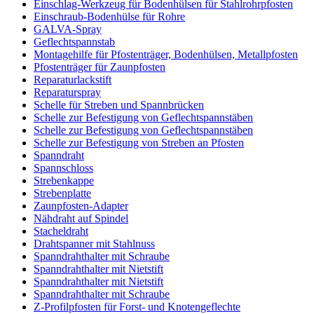
Einschlag-Werkzeug für Bodenhülsen für Stahlrohrpfosten
Einschraub-Bodenhülse für Rohre
GALVA-Spray
Geflechtspannstab
Montagehilfe für Pfostenträger, Bodenhülsen, Metallpfosten
Pfostenträger für Zaunpfosten
Reparaturlackstift
Reparaturspray
Schelle für Streben und Spannbrücken
Schelle zur Befestigung von Geflechtspannstäben
Schelle zur Befestigung von Geflechtspannstäben
Schelle zur Befestigung von Streben an Pfosten
Spanndraht
Spannschloss
Strebenkappe
Strebenplatte
Zaunpfosten-Adapter
Nähdraht auf Spindel
Stacheldraht
Drahtspanner mit Stahlnuss
Spanndrahthalter mit Schraube
Spanndrahthalter mit Nietstift
Spanndrahthalter mit Nietstift
Spanndrahthalter mit Schraube
Z-Profilpfosten für Forst- und Knotengeflechte