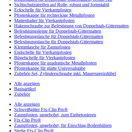
Sichtschutzstreifen auf Rolle, robust und formstabil
Eckschelle für Vierkantpfosten
Pfostenkappe für rechteckige Metallpfosten
Mattenhalter für Vierkantpfosten
Hakenschraube zur Befestigung von Doppelstab-Gittermatten
Befestigungsleiste für Doppelstab-Gittermatten
Befestigungslasche für Doppelstab-Gittermatten
Befestigungslasche für Doppelstab-Gittermatten
Klemmlasche für Zaunpfosten
Endschelle für Vierkantpfosten
Bügelschelle für Vierkantpfosten
Pfostenkappe für quadratische Metallpfosten
Pfostenkappe für glatte Universalstäbe
Zubehör-Set, Zylinderschraube inkl. Mauerspreizdübel
Alle anzeigen
Basisartikel
Zubehör
Alle anzeigen
Schweißgitter Fix-Clip Pro®
Zaunpfosten, ungebohrt, zum Einbetonieren
Fix-Clip Pro®
Zaunpfosten, ungebohrt, für Einschlag-Bodenhülsen
Strebe Fix-Clip Pro®