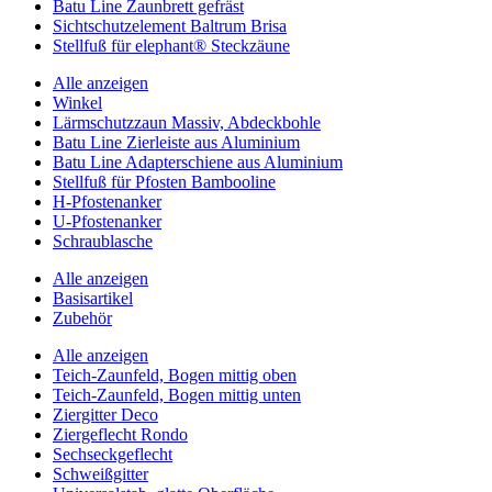
Batu Line Zaunbrett gefräst
Sichtschutzelement Baltrum Brisa
Stellfuß für elephant® Steckzäune
Alle anzeigen
Winkel
Lärmschutzzaun Massiv, Abdeckbohle
Batu Line Zierleiste aus Aluminium
Batu Line Adapterschiene aus Aluminium
Stellfuß für Pfosten Bambooline
H-Pfostenanker
U-Pfostenanker
Schraublasche
Alle anzeigen
Basisartikel
Zubehör
Alle anzeigen
Teich-Zaunfeld, Bogen mittig oben
Teich-Zaunfeld, Bogen mittig unten
Ziergitter Deco
Ziergeflecht Rondo
Sechseckgeflecht
Schweißgitter