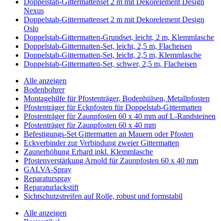
Doppelstab-Gittermattenset 2 m mit Dekorelement Design
Nexus
Doppelstab-Gittermattenset 2 m mit Dekorelement Design
Oslo
Doppelstab-Gittermatten-Grundset, leicht, 2 m, Klemmlasche
Doppelstab-Gittermatten-Set, leicht, 2,5 m, Flacheisen
Doppelstab-Gittermatten-Set, leicht, 2,5 m, Klemmlasche
Doppelstab-Gittermatten-Set, schwer, 2,5 m, Flacheisen
Alle anzeigen
Bodenbohrer
Montagehilfe für Pfostenträger, Bodenhülsen, Metallpfosten
Pfostenträger für Eckpfosten für Doppelstab-Gittermatten
Pfostenträger für Zaunpfosten 60 x 40 mm auf L-Randsteinen
Pfostenträger für Zaunpfosten 60 x 40 mm
Befestigungs-Set Gittermatten an Mauern oder Pfosten
Eckverbinder zur Verbindung zweier Gittermatten
Zaunerhöhung Erhard inkl. Klemmlasche
Pfostenverstärkung Arnold für Zaunpfosten 60 x 40 mm
GALVA-Spray
Reparaturspray
Reparaturlackstift
Sichtschutzstreifen auf Rolle, robust und formstabil
Alle anzeigen