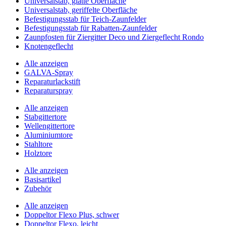
Universalstab, glatte Oberfläche
Universalstab, geriffelte Oberfläche
Befestigungsstab für Teich-Zaunfelder
Befestigungsstab für Rabatten-Zaunfelder
Zaunpfosten für Ziergitter Deco und Ziergeflecht Rondo
Knotengeflecht
Alle anzeigen
GALVA-Spray
Reparaturlackstift
Reparaturspray
Alle anzeigen
Stabgittertore
Wellengittertore
Aluminiumtore
Stahltore
Holztore
Alle anzeigen
Basisartikel
Zubehör
Alle anzeigen
Doppeltor Flexo Plus, schwer
Doppeltor Flexo, leicht