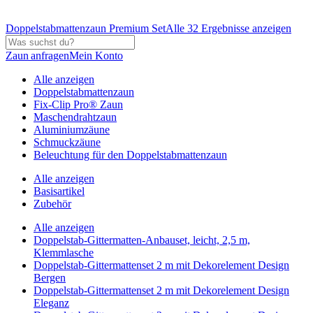
Doppelstabmattenzaun Premium Set
Alle 32 Ergebnisse anzeigen
Zaun anfragen
Mein Konto
Alle anzeigen
Doppelstabmattenzaun
Fix-Clip Pro® Zaun
Maschendrahtzaun
Aluminiumzäune
Schmuckzäune
Beleuchtung für den Doppelstabmattenzaun
Alle anzeigen
Basisartikel
Zubehör
Alle anzeigen
Doppelstab-Gittermatten-Anbauset, leicht, 2,5 m,
Klemmlasche
Doppelstab-Gittermattenset 2 m mit Dekorelement Design
Bergen
Doppelstab-Gittermattenset 2 m mit Dekorelement Design
Eleganz