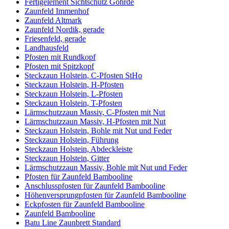
Fertigelement Sichtschutz Göhrde
Zaunfeld Immenhof
Zaunfeld Altmark
Zaunfeld Nordik, gerade
Friesenfeld, gerade
Landhausfeld
Pfosten mit Rundkopf
Pfosten mit Spitzkopf
Steckzaun Holstein, C-Pfosten StHo
Steckzaun Holstein, H-Pfosten
Steckzaun Holstein, L-Pfosten
Steckzaun Holstein, T-Pfosten
Lärmschutzzaun Massiv, C-Pfosten mit Nut
Lärmschutzzaun Massiv, H-Pfosten mit Nut
Steckzaun Holstein, Bohle mit Nut und Feder
Steckzaun Holstein, Führung
Steckzaun Holstein, Abdeckleiste
Steckzaun Holstein, Gitter
Lärmschutzzaun Massiv, Bohle mit Nut und Feder
Pfosten für Zaunfeld Bambooline
Anschlusspfosten für Zaunfeld Bambooline
Höhenversprungpfosten für Zaunfeld Bambooline
Eckpfosten für Zaunfeld Bambooline
Zaunfeld Bambooline
Batu Line Zaunbrett Standard