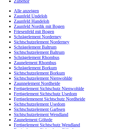
Zubehör
Alle anzeigen
Zaunfeld Undeloh
Zaunfeld Handeloh
Zaunfeld Nordik mit Bogen
Friesenfeld mit Bogen
Schrägelement Norderney
Sichtschutzelement Norderney
Schrägelement Baltrum
Sichtschutzelement Baltrum
Schrägelement Rhombus
Zaunelement Rhombus
Schrägelement Borkum
Sichtschutzelement Borkum
Sichtschutzelement Nienwohlde
Zaunnelement Nordheide
Fertigelement Sichtschutz Nienwohlde
Fertigelement Sichtschutz Usedom
Fertigelemenent Sichtschutz Nordheide
Sichtschutzelement Usedom
Sichtschutzelement Garbsen
Sichtschutzelement Wendland
Zaunelement Göhrde
Fertigelement Sichtschutz Wendland