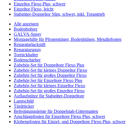
Einzeltor Flexo Plus, schwer
Einzeltor Flexo, leicht
Stabgitter-Doppeltor Slim, schwer, inkl. Torantrieb
Alle anzeigen
Bodenbohrer
GALVA-Spray
Montagehilfe für Pfostenträger, Bodenhülsen, Metallpfosten
Reparaturlackstift
Reparaturspray
Torrückhalter
Bodenschieber
Zubehör-Set für Doppeltore Flexo Plus
Zubehör-Set für kleines Doppeltor Flexo
Zubehör-Set für großes Doppeltor Flexo
Zubehör-Set für Einzeltore Flexo Plus
Zubehör-Set für kleines Einzeltor Flexo
Zubehör-Set für großes Einzeltor Flexo
Auflaufstütze für Stabgitter-Doppeltore
Langschild
Türdrücker
Befestigungsleiste für Doppelstab-Gittermatten
Anschlagpfosten für Einzeltore Flexo Plus, schwer
Klobenpfosten für Einzel- und Doppeltore Flexo Plus, schwer