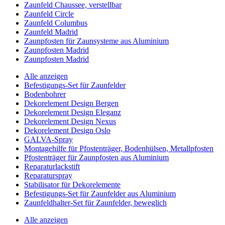
Zaunfeld Chaussee, verstellbar
Zaunfeld Circle
Zaunfeld Columbus
Zaunfeld Madrid
Zaunpfosten für Zaunsysteme aus Aluminium
Zaunpfosten Madrid
Zaunpfosten Madrid
Alle anzeigen
Befestigungs-Set für Zaunfelder
Bodenbohrer
Dekorelement Design Bergen
Dekorelement Design Eleganz
Dekorelement Design Nexus
Dekorelement Design Oslo
GALVA-Spray
Montagehilfe für Pfostenträger, Bodenhülsen, Metallpfosten
Pfostenträger für Zaunpfosten aus Aluminium
Reparaturlackstift
Reparaturspray
Stabilisator für Dekorelemente
Befestigungs-Set für Zaunfelder aus Aluminium
Zaunfeldhalter-Set für Zaunfelder, beweglich
Alle anzeigen