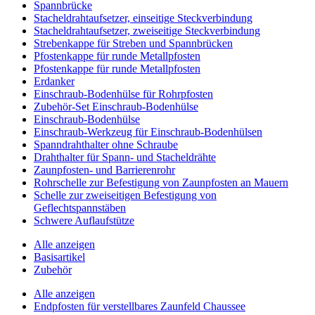
Spannbrücke
Stacheldrahtaufsetzer, einseitige Steckverbindung
Stacheldrahtaufsetzer, zweiseitige Steckverbindung
Strebenkappe für Streben und Spannbrücken
Pfostenkappe für runde Metallpfosten
Pfostenkappe für runde Metallpfosten
Erdanker
Einschraub-Bodenhülse für Rohrpfosten
Zubehör-Set Einschraub-Bodenhülse
Einschraub-Bodenhülse
Einschraub-Werkzeug für Einschraub-Bodenhülsen
Spanndrahthalter ohne Schraube
Drahthalter für Spann- und Stacheldrähte
Zaunpfosten- und Barrierenrohr
Rohrschelle zur Befestigung von Zaunpfosten an Mauern
Schelle zur zweiseitigen Befestigung von
Geflechtspannstäben
Schwere Auflaufstütze
Alle anzeigen
Basisartikel
Zubehör
Alle anzeigen
Endpfosten für verstellbares Zaunfeld Chaussee