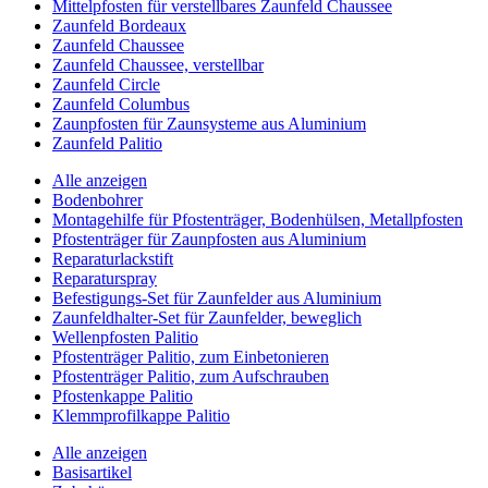
Mittelpfosten für verstellbares Zaunfeld Chaussee
Zaunfeld Bordeaux
Zaunfeld Chaussee
Zaunfeld Chaussee, verstellbar
Zaunfeld Circle
Zaunfeld Columbus
Zaunpfosten für Zaunsysteme aus Aluminium
Zaunfeld Palitio
Alle anzeigen
Bodenbohrer
Montagehilfe für Pfostenträger, Bodenhülsen, Metallpfosten
Pfostenträger für Zaunpfosten aus Aluminium
Reparaturlackstift
Reparaturspray
Befestigungs-Set für Zaunfelder aus Aluminium
Zaunfeldhalter-Set für Zaunfelder, beweglich
Wellenpfosten Palitio
Pfostenträger Palitio, zum Einbetonieren
Pfostenträger Palitio, zum Aufschrauben
Pfostenkappe Palitio
Klemmprofilkappe Palitio
Alle anzeigen
Basisartikel