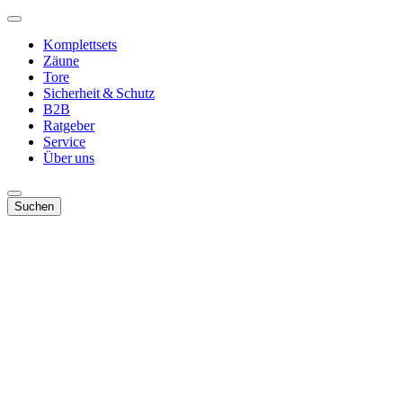
Komplettsets
Zäune
Tore
Sicherheit & Schutz
B2B
Ratgeber
Service
Über uns
Suchen