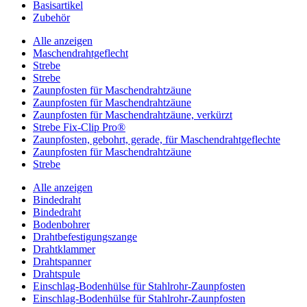
Basisartikel
Zubehör
Alle anzeigen
Maschendrahtgeflecht
Strebe
Strebe
Zaunpfosten für Maschendrahtzäune
Zaunpfosten für Maschendrahtzäune
Zaunpfosten für Maschendrahtzäune, verkürzt
Strebe Fix-Clip Pro®
Zaunpfosten, gebohrt, gerade, für Maschendrahtgeflechte
Zaunpfosten für Maschendrahtzäune
Strebe
Alle anzeigen
Bindedraht
Bindedraht
Bodenbohrer
Drahtbefestigungszange
Drahtklammer
Drahtspanner
Drahtspule
Einschlag-Bodenhülse für Stahlrohr-Zaunpfosten
Einschlag-Bodenhülse für Stahlrohr-Zaunpfosten