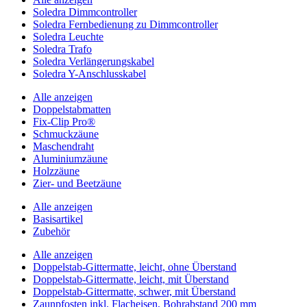
Soledra Dimmcontroller
Soledra Fernbedienung zu Dimmcontroller
Soledra Leuchte
Soledra Trafo
Soledra Verlängerungskabel
Soledra Y-Anschlusskabel
Alle anzeigen
Doppelstabmatten
Fix-Clip Pro®
Schmuckzäune
Maschendraht
Aluminiumzäune
Holzzäune
Zier- und Beetzäune
Alle anzeigen
Basisartikel
Zubehör
Alle anzeigen
Doppelstab-Gittermatte, leicht, ohne Überstand
Doppelstab-Gittermatte, leicht, mit Überstand
Doppelstab-Gittermatte, schwer, mit Überstand
Zaunpfosten inkl. Flacheisen, Bohrabstand 200 mm