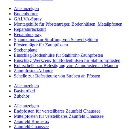
Alle anzeigen
Bodenbohrer
GALVA-Spray
Montagehilfe für Pfostenträger, Bodenhülsen, Metallpfosten
Reparaturlackstift
Reparaturspray
Spannkamm zur Straffung von Schweißgittern
Pfostenträger für Zaunpfosten
Strebenplatte
Einschlag-Bodenhülse für Stahlrohr-Zaunpfosten
Einschlag-Werkzeug für Bodenhülsen für Stahlrohrpfosten
Rohrschelle zur Befestigung von Zaunpfosten an Mauern
Zaunpfosten-Adapter
Schelle zur Befestigung von Streben an Pfosten
Alle anzeigen
Basisartikel
Zubehör
Alle anzeigen
Endpfosten für verstellbares Zaunfeld Chaussee
Mittelpfosten für verstellbares Zaunfeld Chaussee
Zaunfeld Bordeaux
Zaunfeld Chaussee