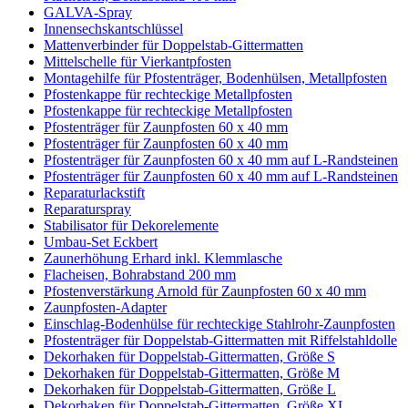
GALVA-Spray
Innensechskantschlüssel
Mattenverbinder für Doppelstab-Gittermatten
Mittelschelle für Vierkantpfosten
Montagehilfe für Pfostenträger, Bodenhülsen, Metallpfosten
Pfostenkappe für rechteckige Metallpfosten
Pfostenkappe für rechteckige Metallpfosten
Pfostenträger für Zaunpfosten 60 x 40 mm
Pfostenträger für Zaunpfosten 60 x 40 mm
Pfostenträger für Zaunpfosten 60 x 40 mm auf L-Randsteinen
Pfostenträger für Zaunpfosten 60 x 40 mm auf L-Randsteinen
Reparaturlackstift
Reparaturspray
Stabilisator für Dekorelemente
Umbau-Set Eckbert
Zaunerhöhung Erhard inkl. Klemmlasche
Flacheisen, Bohrabstand 200 mm
Pfostenverstärkung Arnold für Zaunpfosten 60 x 40 mm
Zaunpfosten-Adapter
Einschlag-Bodenhülse für rechteckige Stahlrohr-Zaunpfosten
Pfostenträger für Doppelstab-Gittermatten mit Riffelstahldolle
Dekorhaken für Doppelstab-Gittermatten, Größe S
Dekorhaken für Doppelstab-Gittermatten, Größe M
Dekorhaken für Doppelstab-Gittermatten, Größe L
Dekorhaken für Doppelstab-Gittermatten, Größe XL