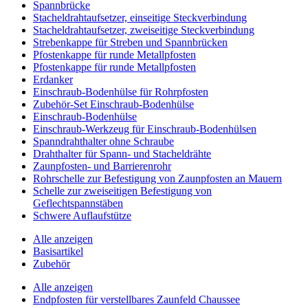
Spannbrücke
Stacheldrahtaufsetzer, einseitige Steckverbindung
Stacheldrahtaufsetzer, zweiseitige Steckverbindung
Strebenkappe für Streben und Spannbrücken
Pfostenkappe für runde Metallpfosten
Pfostenkappe für runde Metallpfosten
Erdanker
Einschraub-Bodenhülse für Rohrpfosten
Zubehör-Set Einschraub-Bodenhülse
Einschraub-Bodenhülse
Einschraub-Werkzeug für Einschraub-Bodenhülsen
Spanndrahthalter ohne Schraube
Drahthalter für Spann- und Stacheldrähte
Zaunpfosten- und Barrierenrohr
Rohrschelle zur Befestigung von Zaunpfosten an Mauern
Schelle zur zweiseitigen Befestigung von
Geflechtspannstäben
Schwere Auflaufstütze
Alle anzeigen
Basisartikel
Zubehör
Alle anzeigen
Endpfosten für verstellbares Zaunfeld Chaussee