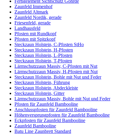
Fertigelement Sichtschutz Göhrde
Zaunfeld Immenhof
Zaunfeld Altmark
Zaunfeld Nordik, gerade
Friesenfeld, gerade
Landhausfeld
Pfosten mit Rundkopf
Pfosten mit Spitzkopf
Steckzaun Holstein, C-Pfosten StHo
Steckzaun Holstein, H-Pfosten
Steckzaun Holstein, L-Pfosten
Steckzaun Holstein, T-Pfosten
Lärmschutzzaun Massiv, C-Pfosten mit Nut
Lärmschutzzaun Massiv, H-Pfosten mit Nut
Steckzaun Holstein, Bohle mit Nut und Feder
Steckzaun Holstein, Führung
Steckzaun Holstein, Abdeckleiste
Steckzaun Holstein, Gitter
Lärmschutzzaun Massiv, Bohle mit Nut und Feder
Pfosten für Zaunfeld Bambooline
Anschlusspfosten für Zaunfeld Bambooline
Höhenversprungpfosten für Zaunfeld Bambooline
Eckpfosten für Zaunfeld Bambooline
Zaunfeld Bambooline
Batu Line Zaunbrett Standard