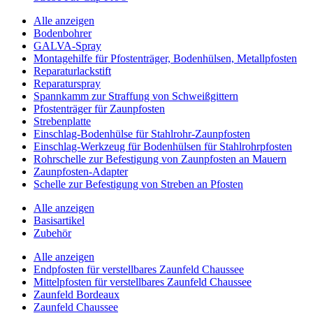
Alle anzeigen
Bodenbohrer
GALVA-Spray
Montagehilfe für Pfostenträger, Bodenhülsen, Metallpfosten
Reparaturlackstift
Reparaturspray
Spannkamm zur Straffung von Schweißgittern
Pfostenträger für Zaunpfosten
Strebenplatte
Einschlag-Bodenhülse für Stahlrohr-Zaunpfosten
Einschlag-Werkzeug für Bodenhülsen für Stahlrohrpfosten
Rohrschelle zur Befestigung von Zaunpfosten an Mauern
Zaunpfosten-Adapter
Schelle zur Befestigung von Streben an Pfosten
Alle anzeigen
Basisartikel
Zubehör
Alle anzeigen
Endpfosten für verstellbares Zaunfeld Chaussee
Mittelpfosten für verstellbares Zaunfeld Chaussee
Zaunfeld Bordeaux
Zaunfeld Chaussee