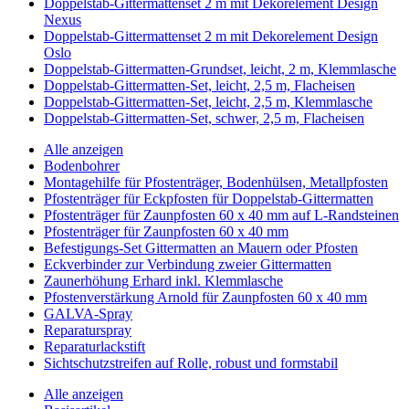
Doppelstab-Gittermattenset 2 m mit Dekorelement Design
Nexus
Doppelstab-Gittermattenset 2 m mit Dekorelement Design
Oslo
Doppelstab-Gittermatten-Grundset, leicht, 2 m, Klemmlasche
Doppelstab-Gittermatten-Set, leicht, 2,5 m, Flacheisen
Doppelstab-Gittermatten-Set, leicht, 2,5 m, Klemmlasche
Doppelstab-Gittermatten-Set, schwer, 2,5 m, Flacheisen
Alle anzeigen
Bodenbohrer
Montagehilfe für Pfostenträger, Bodenhülsen, Metallpfosten
Pfostenträger für Eckpfosten für Doppelstab-Gittermatten
Pfostenträger für Zaunpfosten 60 x 40 mm auf L-Randsteinen
Pfostenträger für Zaunpfosten 60 x 40 mm
Befestigungs-Set Gittermatten an Mauern oder Pfosten
Eckverbinder zur Verbindung zweier Gittermatten
Zaunerhöhung Erhard inkl. Klemmlasche
Pfostenverstärkung Arnold für Zaunpfosten 60 x 40 mm
GALVA-Spray
Reparaturspray
Reparaturlackstift
Sichtschutzstreifen auf Rolle, robust und formstabil
Alle anzeigen