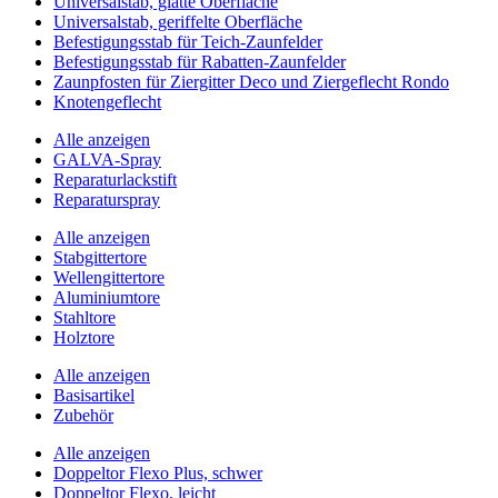
Universalstab, glatte Oberfläche
Universalstab, geriffelte Oberfläche
Befestigungsstab für Teich-Zaunfelder
Befestigungsstab für Rabatten-Zaunfelder
Zaunpfosten für Ziergitter Deco und Ziergeflecht Rondo
Knotengeflecht
Alle anzeigen
GALVA-Spray
Reparaturlackstift
Reparaturspray
Alle anzeigen
Stabgittertore
Wellengittertore
Aluminiumtore
Stahltore
Holztore
Alle anzeigen
Basisartikel
Zubehör
Alle anzeigen
Doppeltor Flexo Plus, schwer
Doppeltor Flexo, leicht