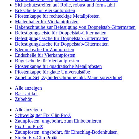
Sichtschutzstreifen auf Rolle, robust und formstabil
Eckschelle für Vierkantpfosten
Pfostenkappe für rechteckige Metallpfosten
Mattenhalter für Vierkantpfosten
Hakenschraube zur Befestigung von Doppelstab-Gittermatten
Befestigungsleiste für Doppelstab-Gittermatten
Befestigungslasche für Doppelstab-Gittermatten
Befestigungslasche für Doppelstab-Gittermatten
Klemmlasche für Zaunpfosten
Endschelle für Vierkantpfosten
Bügelschelle für Vierkantpfosten
Pfostenkappe für quadratische Metallpfosten
Pfostenkappe für glatte Universalstäbe
Zubehör-Set, Zylinderschraube inkl. Mauerspreizdübel
Alle anzeigen
Basisartikel
Zubehör
Alle anzeigen
Schweißgitter Fix-Clip Pro®
Zaunpfosten, ungebohrt, zum Einbetonieren
Fix-Clip Pro®
Zaunpfosten, ungebohrt, für Einschlag-Bodenhülsen
Strebe Fix-Clip Pro®