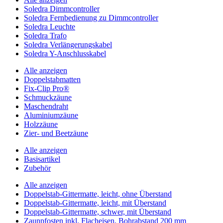
Soledra Dimmcontroller
Soledra Fernbedienung zu Dimmcontroller
Soledra Leuchte
Soledra Trafo
Soledra Verlängerungskabel
Soledra Y-Anschlusskabel
Alle anzeigen
Doppelstabmatten
Fix-Clip Pro®
Schmuckzäune
Maschendraht
Aluminiumzäune
Holzzäune
Zier- und Beetzäune
Alle anzeigen
Basisartikel
Zubehör
Alle anzeigen
Doppelstab-Gittermatte, leicht, ohne Überstand
Doppelstab-Gittermatte, leicht, mit Überstand
Doppelstab-Gittermatte, schwer, mit Überstand
Zaunpfosten inkl. Flacheisen, Bohrabstand 200 mm