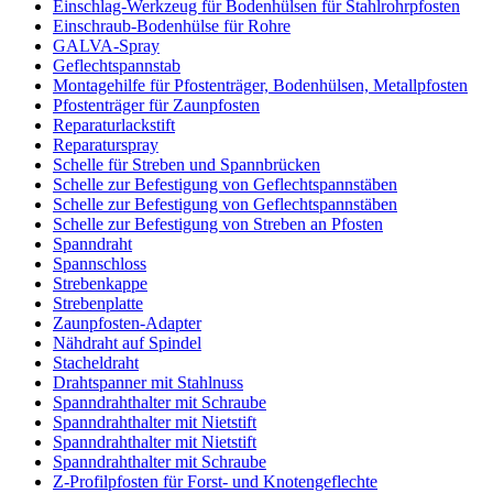
Einschlag-Werkzeug für Bodenhülsen für Stahlrohrpfosten
Einschraub-Bodenhülse für Rohre
GALVA-Spray
Geflechtspannstab
Montagehilfe für Pfostenträger, Bodenhülsen, Metallpfosten
Pfostenträger für Zaunpfosten
Reparaturlackstift
Reparaturspray
Schelle für Streben und Spannbrücken
Schelle zur Befestigung von Geflechtspannstäben
Schelle zur Befestigung von Geflechtspannstäben
Schelle zur Befestigung von Streben an Pfosten
Spanndraht
Spannschloss
Strebenkappe
Strebenplatte
Zaunpfosten-Adapter
Nähdraht auf Spindel
Stacheldraht
Drahtspanner mit Stahlnuss
Spanndrahthalter mit Schraube
Spanndrahthalter mit Nietstift
Spanndrahthalter mit Nietstift
Spanndrahthalter mit Schraube
Z-Profilpfosten für Forst- und Knotengeflechte