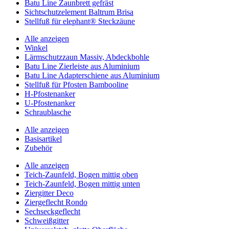
Batu Line Zaunbrett gefräst
Sichtschutzelement Baltrum Brisa
Stellfuß für elephant® Steckzäune
Alle anzeigen
Winkel
Lärmschutzzaun Massiv, Abdeckbohle
Batu Line Zierleiste aus Aluminium
Batu Line Adapterschiene aus Aluminium
Stellfuß für Pfosten Bambooline
H-Pfostenanker
U-Pfostenanker
Schraublasche
Alle anzeigen
Basisartikel
Zubehör
Alle anzeigen
Teich-Zaunfeld, Bogen mittig oben
Teich-Zaunfeld, Bogen mittig unten
Ziergitter Deco
Ziergeflecht Rondo
Sechseckgeflecht
Schweißgitter