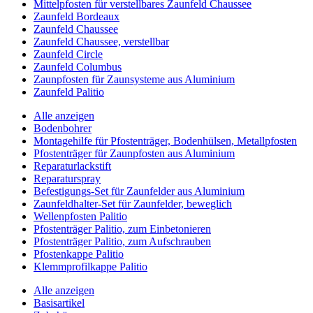
Mittelpfosten für verstellbares Zaunfeld Chaussee
Zaunfeld Bordeaux
Zaunfeld Chaussee
Zaunfeld Chaussee, verstellbar
Zaunfeld Circle
Zaunfeld Columbus
Zaunpfosten für Zaunsysteme aus Aluminium
Zaunfeld Palitio
Alle anzeigen
Bodenbohrer
Montagehilfe für Pfostenträger, Bodenhülsen, Metallpfosten
Pfostenträger für Zaunpfosten aus Aluminium
Reparaturlackstift
Reparaturspray
Befestigungs-Set für Zaunfelder aus Aluminium
Zaunfeldhalter-Set für Zaunfelder, beweglich
Wellenpfosten Palitio
Pfostenträger Palitio, zum Einbetonieren
Pfostenträger Palitio, zum Aufschrauben
Pfostenkappe Palitio
Klemmprofilkappe Palitio
Alle anzeigen
Basisartikel