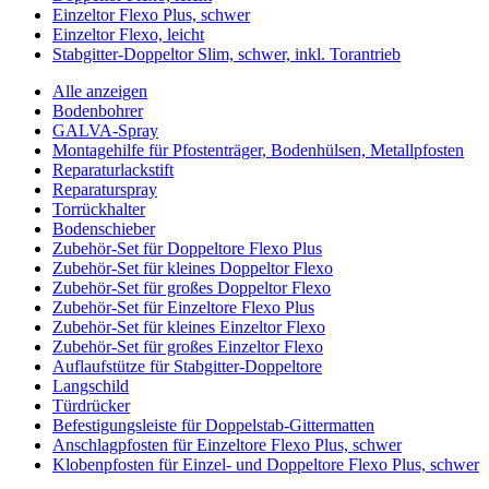
Einzeltor Flexo Plus, schwer
Einzeltor Flexo, leicht
Stabgitter-Doppeltor Slim, schwer, inkl. Torantrieb
Alle anzeigen
Bodenbohrer
GALVA-Spray
Montagehilfe für Pfostenträger, Bodenhülsen, Metallpfosten
Reparaturlackstift
Reparaturspray
Torrückhalter
Bodenschieber
Zubehör-Set für Doppeltore Flexo Plus
Zubehör-Set für kleines Doppeltor Flexo
Zubehör-Set für großes Doppeltor Flexo
Zubehör-Set für Einzeltore Flexo Plus
Zubehör-Set für kleines Einzeltor Flexo
Zubehör-Set für großes Einzeltor Flexo
Auflaufstütze für Stabgitter-Doppeltore
Langschild
Türdrücker
Befestigungsleiste für Doppelstab-Gittermatten
Anschlagpfosten für Einzeltore Flexo Plus, schwer
Klobenpfosten für Einzel- und Doppeltore Flexo Plus, schwer