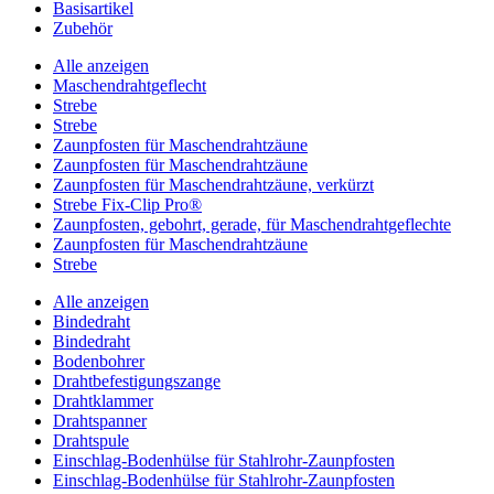
Basisartikel
Zubehör
Alle anzeigen
Maschendrahtgeflecht
Strebe
Strebe
Zaunpfosten für Maschendrahtzäune
Zaunpfosten für Maschendrahtzäune
Zaunpfosten für Maschendrahtzäune, verkürzt
Strebe Fix-Clip Pro®
Zaunpfosten, gebohrt, gerade, für Maschendrahtgeflechte
Zaunpfosten für Maschendrahtzäune
Strebe
Alle anzeigen
Bindedraht
Bindedraht
Bodenbohrer
Drahtbefestigungszange
Drahtklammer
Drahtspanner
Drahtspule
Einschlag-Bodenhülse für Stahlrohr-Zaunpfosten
Einschlag-Bodenhülse für Stahlrohr-Zaunpfosten