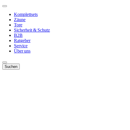
Komplettsets
Zäune
Tore
Sicherheit & Schutz
B2B
Ratgeber
Service
Über uns
Suchen