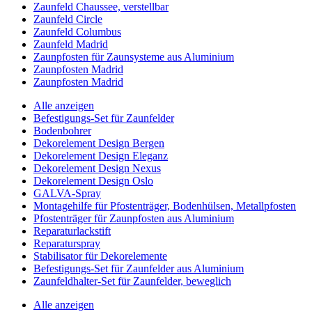
Zaunfeld Chaussee, verstellbar
Zaunfeld Circle
Zaunfeld Columbus
Zaunfeld Madrid
Zaunpfosten für Zaunsysteme aus Aluminium
Zaunpfosten Madrid
Zaunpfosten Madrid
Alle anzeigen
Befestigungs-Set für Zaunfelder
Bodenbohrer
Dekorelement Design Bergen
Dekorelement Design Eleganz
Dekorelement Design Nexus
Dekorelement Design Oslo
GALVA-Spray
Montagehilfe für Pfostenträger, Bodenhülsen, Metallpfosten
Pfostenträger für Zaunpfosten aus Aluminium
Reparaturlackstift
Reparaturspray
Stabilisator für Dekorelemente
Befestigungs-Set für Zaunfelder aus Aluminium
Zaunfeldhalter-Set für Zaunfelder, beweglich
Alle anzeigen