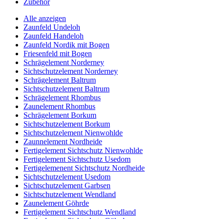
Zubehör
Alle anzeigen
Zaunfeld Undeloh
Zaunfeld Handeloh
Zaunfeld Nordik mit Bogen
Friesenfeld mit Bogen
Schrägelement Norderney
Sichtschutzelement Norderney
Schrägelement Baltrum
Sichtschutzelement Baltrum
Schrägelement Rhombus
Zaunelement Rhombus
Schrägelement Borkum
Sichtschutzelement Borkum
Sichtschutzelement Nienwohlde
Zaunnelement Nordheide
Fertigelement Sichtschutz Nienwohlde
Fertigelement Sichtschutz Usedom
Fertigelemenent Sichtschutz Nordheide
Sichtschutzelement Usedom
Sichtschutzelement Garbsen
Sichtschutzelement Wendland
Zaunelement Göhrde
Fertigelement Sichtschutz Wendland