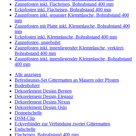
Zaunpfosten inkl. Flacheisen, Bohrabstand 400 mm
Eckpfosten inkl. Flacheisen, Bohrabstand 400 mm
Zaunpfosten inkl. separater Klemmlasche, Bohrabstand 400
mm
Zaunpfosten mit Platte inkl. Klemmlasche, Bohrabstand 400
mm
Eckpfosten inkl. Klemmlasche, Bohrabstand 400 mm
Zaunpfosten, ungebohrt
Zaunpfosten inkl. innenliegender Klemmlasche, verkürzt,
Bohrabstand 400 mm
Zaunpfosten inkl. innenliegender Klemmlasche, Bohrabstand
400 mm
Alle anzeigen
Befestigungs-Set Gittermatten an Mauern oder Pfosten
Bodenbohrer
Dekorelement Design Bergen
Dekorelement Design Eleganz
Dekorelement Design Nexus
Dekorelement Design Oslo
Doppelschelle
DSM-Clip
Eckverbinder zur Verbindung zweier Gittermatten
Endschelle
Flacheisen, Bohrabstand 400 mm