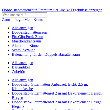
Doppelstabmattenzaun Premium Set
Alle 32 Ergebnisse anzeigen
Zaun anfragen
Mein Konto
Alle anzeigen
Doppelstabmattenzaun
Fix-Clip Pro® Zaun
Maschendrahtzaun
Aluminiumzäune
Schmuckzäune
Beleuchtung für den Doppelstabmattenzaun
Alle anzeigen
Basisartikel
Zubehör
Alle anzeigen
Doppelstab-Gittermatten-Anbauset, leicht, 2,5 m,
Klemmlasche
Doppelstab-Gittermattenset 2 m mit Dekorelement Design
Bergen
Doppelstab-Gittermattenset 2 m mit Dekorelement Design
Eleganz