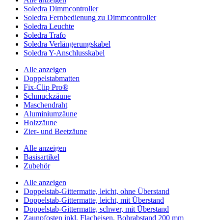
Soledra Dimmcontroller
Soledra Fernbedienung zu Dimmcontroller
Soledra Leuchte
Soledra Trafo
Soledra Verlängerungskabel
Soledra Y-Anschlusskabel
Alle anzeigen
Doppelstabmatten
Fix-Clip Pro®
Schmuckzäune
Maschendraht
Aluminiumzäune
Holzzäune
Zier- und Beetzäune
Alle anzeigen
Basisartikel
Zubehör
Alle anzeigen
Doppelstab-Gittermatte, leicht, ohne Überstand
Doppelstab-Gittermatte, leicht, mit Überstand
Doppelstab-Gittermatte, schwer, mit Überstand
Zaunpfosten inkl. Flacheisen, Bohrabstand 200 mm