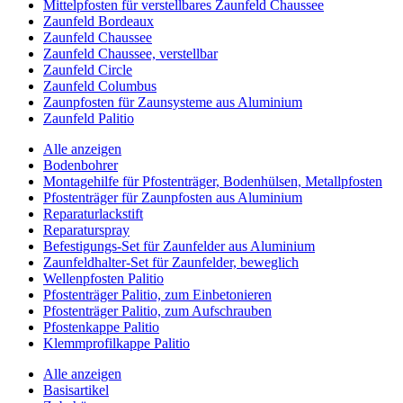
Mittelpfosten für verstellbares Zaunfeld Chaussee
Zaunfeld Bordeaux
Zaunfeld Chaussee
Zaunfeld Chaussee, verstellbar
Zaunfeld Circle
Zaunfeld Columbus
Zaunpfosten für Zaunsysteme aus Aluminium
Zaunfeld Palitio
Alle anzeigen
Bodenbohrer
Montagehilfe für Pfostenträger, Bodenhülsen, Metallpfosten
Pfostenträger für Zaunpfosten aus Aluminium
Reparaturlackstift
Reparaturspray
Befestigungs-Set für Zaunfelder aus Aluminium
Zaunfeldhalter-Set für Zaunfelder, beweglich
Wellenpfosten Palitio
Pfostenträger Palitio, zum Einbetonieren
Pfostenträger Palitio, zum Aufschrauben
Pfostenkappe Palitio
Klemmprofilkappe Palitio
Alle anzeigen
Basisartikel