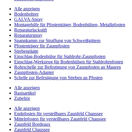
Alle anzeigen
Bodenbohrer
GALVA-Spray
Montagehilfe für Pfostenträger, Bodenhülsen, Metallpfosten
Reparaturlackstift
Reparaturspray
Spannkamm zur Straffung von Schweißgittern
Pfostenträger für Zaunpfosten
Strebenplatte
Einschlag-Bodenhülse für Stahlrohr-Zaunpfosten
Einschlag-Werkzeug für Bodenhülsen für Stahlrohrpfosten
Rohrschelle zur Befestigung von Zaunpfosten an Mauern
Zaunpfosten-Adapter
Schelle zur Befestigung von Streben an Pfosten
Alle anzeigen
Basisartikel
Zubehör
Alle anzeigen
Endpfosten für verstellbares Zaunfeld Chaussee
Mittelpfosten für verstellbares Zaunfeld Chaussee
Zaunfeld Bordeaux
Zaunfeld Chaussee