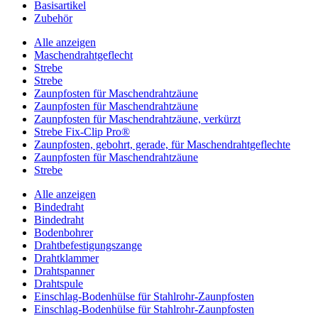
Basisartikel
Zubehör
Alle anzeigen
Maschendrahtgeflecht
Strebe
Strebe
Zaunpfosten für Maschendrahtzäune
Zaunpfosten für Maschendrahtzäune
Zaunpfosten für Maschendrahtzäune, verkürzt
Strebe Fix-Clip Pro®
Zaunpfosten, gebohrt, gerade, für Maschendrahtgeflechte
Zaunpfosten für Maschendrahtzäune
Strebe
Alle anzeigen
Bindedraht
Bindedraht
Bodenbohrer
Drahtbefestigungszange
Drahtklammer
Drahtspanner
Drahtspule
Einschlag-Bodenhülse für Stahlrohr-Zaunpfosten
Einschlag-Bodenhülse für Stahlrohr-Zaunpfosten