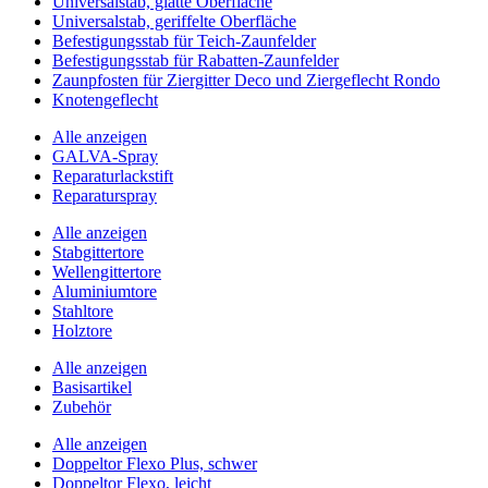
Universalstab, glatte Oberfläche
Universalstab, geriffelte Oberfläche
Befestigungsstab für Teich-Zaunfelder
Befestigungsstab für Rabatten-Zaunfelder
Zaunpfosten für Ziergitter Deco und Ziergeflecht Rondo
Knotengeflecht
Alle anzeigen
GALVA-Spray
Reparaturlackstift
Reparaturspray
Alle anzeigen
Stabgittertore
Wellengittertore
Aluminiumtore
Stahltore
Holztore
Alle anzeigen
Basisartikel
Zubehör
Alle anzeigen
Doppeltor Flexo Plus, schwer
Doppeltor Flexo, leicht