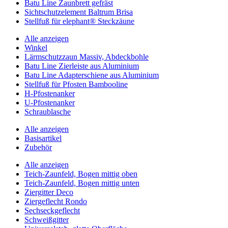
Batu Line Zaunbrett gefräst
Sichtschutzelement Baltrum Brisa
Stellfuß für elephant® Steckzäune
Alle anzeigen
Winkel
Lärmschutzzaun Massiv, Abdeckbohle
Batu Line Zierleiste aus Aluminium
Batu Line Adapterschiene aus Aluminium
Stellfuß für Pfosten Bambooline
H-Pfostenanker
U-Pfostenanker
Schraublasche
Alle anzeigen
Basisartikel
Zubehör
Alle anzeigen
Teich-Zaunfeld, Bogen mittig oben
Teich-Zaunfeld, Bogen mittig unten
Ziergitter Deco
Ziergeflecht Rondo
Sechseckgeflecht
Schweißgitter