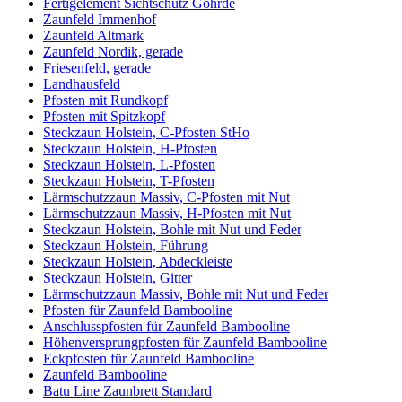
Fertigelement Sichtschutz Göhrde
Zaunfeld Immenhof
Zaunfeld Altmark
Zaunfeld Nordik, gerade
Friesenfeld, gerade
Landhausfeld
Pfosten mit Rundkopf
Pfosten mit Spitzkopf
Steckzaun Holstein, C-Pfosten StHo
Steckzaun Holstein, H-Pfosten
Steckzaun Holstein, L-Pfosten
Steckzaun Holstein, T-Pfosten
Lärmschutzzaun Massiv, C-Pfosten mit Nut
Lärmschutzzaun Massiv, H-Pfosten mit Nut
Steckzaun Holstein, Bohle mit Nut und Feder
Steckzaun Holstein, Führung
Steckzaun Holstein, Abdeckleiste
Steckzaun Holstein, Gitter
Lärmschutzzaun Massiv, Bohle mit Nut und Feder
Pfosten für Zaunfeld Bambooline
Anschlusspfosten für Zaunfeld Bambooline
Höhenversprungpfosten für Zaunfeld Bambooline
Eckpfosten für Zaunfeld Bambooline
Zaunfeld Bambooline
Batu Line Zaunbrett Standard