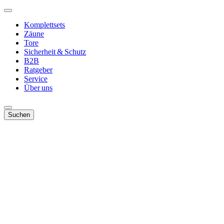
Komplettsets
Zäune
Tore
Sicherheit & Schutz
B2B
Ratgeber
Service
Über uns
Suchen