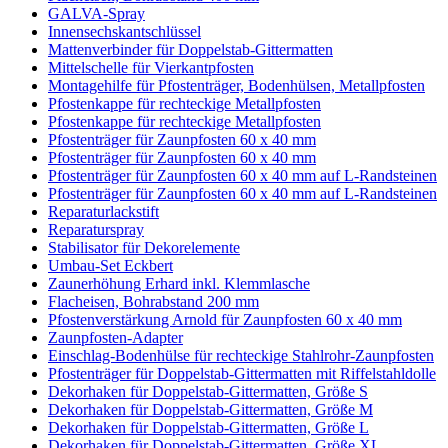
GALVA-Spray
Innensechskantschlüssel
Mattenverbinder für Doppelstab-Gittermatten
Mittelschelle für Vierkantpfosten
Montagehilfe für Pfostenträger, Bodenhülsen, Metallpfosten
Pfostenkappe für rechteckige Metallpfosten
Pfostenkappe für rechteckige Metallpfosten
Pfostenträger für Zaunpfosten 60 x 40 mm
Pfostenträger für Zaunpfosten 60 x 40 mm
Pfostenträger für Zaunpfosten 60 x 40 mm auf L-Randsteinen
Pfostenträger für Zaunpfosten 60 x 40 mm auf L-Randsteinen
Reparaturlackstift
Reparaturspray
Stabilisator für Dekorelemente
Umbau-Set Eckbert
Zaunerhöhung Erhard inkl. Klemmlasche
Flacheisen, Bohrabstand 200 mm
Pfostenverstärkung Arnold für Zaunpfosten 60 x 40 mm
Zaunpfosten-Adapter
Einschlag-Bodenhülse für rechteckige Stahlrohr-Zaunpfosten
Pfostenträger für Doppelstab-Gittermatten mit Riffelstahldolle
Dekorhaken für Doppelstab-Gittermatten, Größe S
Dekorhaken für Doppelstab-Gittermatten, Größe M
Dekorhaken für Doppelstab-Gittermatten, Größe L
Dekorhaken für Doppelstab-Gittermatten, Größe XL