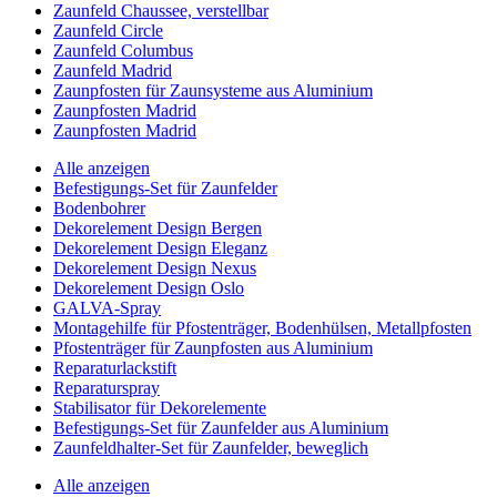
Zaunfeld Chaussee, verstellbar
Zaunfeld Circle
Zaunfeld Columbus
Zaunfeld Madrid
Zaunpfosten für Zaunsysteme aus Aluminium
Zaunpfosten Madrid
Zaunpfosten Madrid
Alle anzeigen
Befestigungs-Set für Zaunfelder
Bodenbohrer
Dekorelement Design Bergen
Dekorelement Design Eleganz
Dekorelement Design Nexus
Dekorelement Design Oslo
GALVA-Spray
Montagehilfe für Pfostenträger, Bodenhülsen, Metallpfosten
Pfostenträger für Zaunpfosten aus Aluminium
Reparaturlackstift
Reparaturspray
Stabilisator für Dekorelemente
Befestigungs-Set für Zaunfelder aus Aluminium
Zaunfeldhalter-Set für Zaunfelder, beweglich
Alle anzeigen