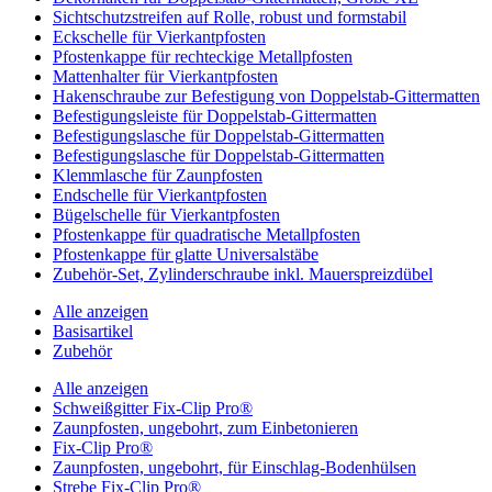
Sichtschutzstreifen auf Rolle, robust und formstabil
Eckschelle für Vierkantpfosten
Pfostenkappe für rechteckige Metallpfosten
Mattenhalter für Vierkantpfosten
Hakenschraube zur Befestigung von Doppelstab-Gittermatten
Befestigungsleiste für Doppelstab-Gittermatten
Befestigungslasche für Doppelstab-Gittermatten
Befestigungslasche für Doppelstab-Gittermatten
Klemmlasche für Zaunpfosten
Endschelle für Vierkantpfosten
Bügelschelle für Vierkantpfosten
Pfostenkappe für quadratische Metallpfosten
Pfostenkappe für glatte Universalstäbe
Zubehör-Set, Zylinderschraube inkl. Mauerspreizdübel
Alle anzeigen
Basisartikel
Zubehör
Alle anzeigen
Schweißgitter Fix-Clip Pro®
Zaunpfosten, ungebohrt, zum Einbetonieren
Fix-Clip Pro®
Zaunpfosten, ungebohrt, für Einschlag-Bodenhülsen
Strebe Fix-Clip Pro®