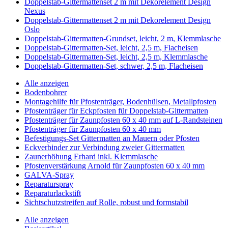
Doppelstab-Gittermattenset 2 m mit Dekorelement Design
Nexus
Doppelstab-Gittermattenset 2 m mit Dekorelement Design
Oslo
Doppelstab-Gittermatten-Grundset, leicht, 2 m, Klemmlasche
Doppelstab-Gittermatten-Set, leicht, 2,5 m, Flacheisen
Doppelstab-Gittermatten-Set, leicht, 2,5 m, Klemmlasche
Doppelstab-Gittermatten-Set, schwer, 2,5 m, Flacheisen
Alle anzeigen
Bodenbohrer
Montagehilfe für Pfostenträger, Bodenhülsen, Metallpfosten
Pfostenträger für Eckpfosten für Doppelstab-Gittermatten
Pfostenträger für Zaunpfosten 60 x 40 mm auf L-Randsteinen
Pfostenträger für Zaunpfosten 60 x 40 mm
Befestigungs-Set Gittermatten an Mauern oder Pfosten
Eckverbinder zur Verbindung zweier Gittermatten
Zaunerhöhung Erhard inkl. Klemmlasche
Pfostenverstärkung Arnold für Zaunpfosten 60 x 40 mm
GALVA-Spray
Reparaturspray
Reparaturlackstift
Sichtschutzstreifen auf Rolle, robust und formstabil
Alle anzeigen