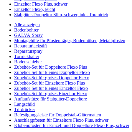
Einzeltor Flexo Plus, schwer
Einzeltor Flexo, leicht
Stabgitter-Doppeltor Slim, schwer, inkl. Torantrieb
Alle anzeigen
Bodenbohrer
GALVA-Spray
Montagehilfe für Pfostenträger, Bodenhülsen, Metallpfosten
Reparaturlackstift
Reparaturspray
Torrückhalter
Bodenschieber
Zubehör-Set für Doppeltore Flexo Plus
Zubehör-Set für kleines Doppeltor Flexo
Zubehör-Set für großes Doppeltor Flexo
Zubehör-Set für Einzeltore Flexo Plus
Zubehör-Set für kleines Einzeltor Flexo
Zubehör-Set für großes Einzeltor Flexo
Auflaufstütze für Stabgitter-Doppeltore
Langschild
Türdrücker
Befestigungsleiste für Doppelstab-Gittermatten
Anschlagpfosten für Einzeltore Flexo Plus, schwer
Klobenpfosten für Einzel- und Doppeltore Flexo Plus, schwer