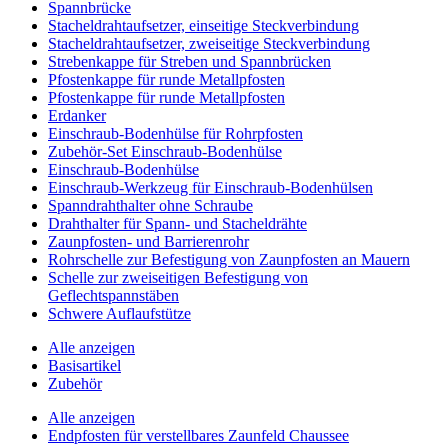
Spannbrücke
Stacheldrahtaufsetzer, einseitige Steckverbindung
Stacheldrahtaufsetzer, zweiseitige Steckverbindung
Strebenkappe für Streben und Spannbrücken
Pfostenkappe für runde Metallpfosten
Pfostenkappe für runde Metallpfosten
Erdanker
Einschraub-Bodenhülse für Rohrpfosten
Zubehör-Set Einschraub-Bodenhülse
Einschraub-Bodenhülse
Einschraub-Werkzeug für Einschraub-Bodenhülsen
Spanndrahthalter ohne Schraube
Drahthalter für Spann- und Stacheldrähte
Zaunpfosten- und Barrierenrohr
Rohrschelle zur Befestigung von Zaunpfosten an Mauern
Schelle zur zweiseitigen Befestigung von
Geflechtspannstäben
Schwere Auflaufstütze
Alle anzeigen
Basisartikel
Zubehör
Alle anzeigen
Endpfosten für verstellbares Zaunfeld Chaussee