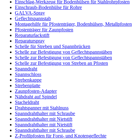
Einschlag-Werkzeug für Bodenhülsen für Stahlrohrpfosten
Einschraub-Bodenhülse für Rohre
GALVA-Spray
Geflechtspannstab
Montagehilfe für Pfostenträger, Bodenhülsen, Metallpfosten
Pfostenträger für Zaunpfosten
Reparaturlackstift
Reparaturspray
Schelle für Streben und Spannbrücken
Schelle zur Befestigung von Geflechtspannstäben
Schelle zur Befestigung von Geflechtspannstäben
Schelle zur Befestigung von Streben an Pfosten
Spanndraht
Spannschloss
Strebenkappe
Strebenplatte
Zaunpfosten-Adapter
Nähdraht auf Spindel
Stacheldraht
Drahtspanner mit Stahlnuss
Spanndrahthalter mit Schraube
Spanndrahthalter mit Nietstift
Spanndrahthalter mit Nietstift
Spanndrahthalter mit Schraube
Z-Profilpfosten für Forst- und Knotengeflechte