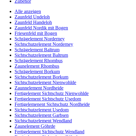
Zubehör
Alle anzeigen
Zaunfeld Undeloh
Zaunfeld Handeloh
Zaunfeld Nordik mit Bogen
Friesenfeld mit Bogen
Schrägelement Norderney
Sichtschutzelement Norderney
Schrägelement Baltrum
Sichtschutzelement Baltrum
Schrägelement Rhombus
Zaunelement Rhombus
Schrägelement Borkum
Sichtschutzelement Borkum
Sichtschutzelement Nienwohlde
Zaunnelement Nordheide
Fertigelement Sichtschutz Nienwohlde
Fertigelement Sichtschutz Usedom
Fertigelemenent Sichtschutz Nordheide
Sichtschutzelement Usedom
Sichtschutzelement Garbsen
Sichtschutzelement Wendland
Zaunelement Göhrde
Fertigelement Sichtschutz Wendland