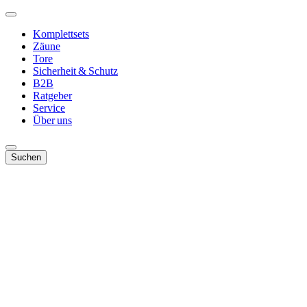
Komplettsets
Zäune
Tore
Sicherheit & Schutz
B2B
Ratgeber
Service
Über uns
Suchen