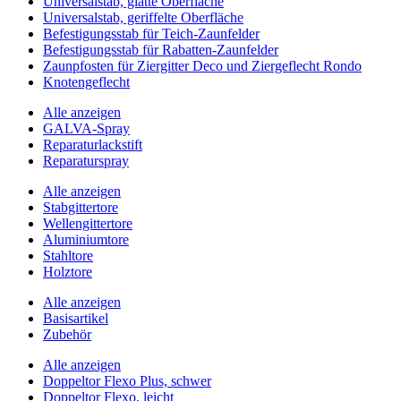
Universalstab, glatte Oberfläche
Universalstab, geriffelte Oberfläche
Befestigungsstab für Teich-Zaunfelder
Befestigungsstab für Rabatten-Zaunfelder
Zaunpfosten für Ziergitter Deco und Ziergeflecht Rondo
Knotengeflecht
Alle anzeigen
GALVA-Spray
Reparaturlackstift
Reparaturspray
Alle anzeigen
Stabgittertore
Wellengittertore
Aluminiumtore
Stahltore
Holztore
Alle anzeigen
Basisartikel
Zubehör
Alle anzeigen
Doppeltor Flexo Plus, schwer
Doppeltor Flexo, leicht