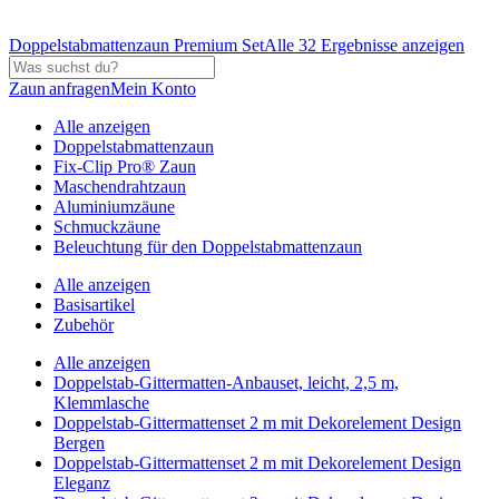
Doppelstabmattenzaun Premium Set
Alle 32 Ergebnisse anzeigen
Zaun anfragen
Mein Konto
Alle anzeigen
Doppelstabmattenzaun
Fix-Clip Pro® Zaun
Maschendrahtzaun
Aluminiumzäune
Schmuckzäune
Beleuchtung für den Doppelstabmattenzaun
Alle anzeigen
Basisartikel
Zubehör
Alle anzeigen
Doppelstab-Gittermatten-Anbauset, leicht, 2,5 m,
Klemmlasche
Doppelstab-Gittermattenset 2 m mit Dekorelement Design
Bergen
Doppelstab-Gittermattenset 2 m mit Dekorelement Design
Eleganz