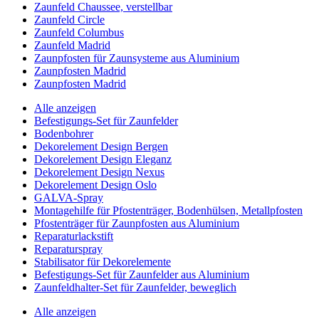
Zaunfeld Chaussee, verstellbar
Zaunfeld Circle
Zaunfeld Columbus
Zaunfeld Madrid
Zaunpfosten für Zaunsysteme aus Aluminium
Zaunpfosten Madrid
Zaunpfosten Madrid
Alle anzeigen
Befestigungs-Set für Zaunfelder
Bodenbohrer
Dekorelement Design Bergen
Dekorelement Design Eleganz
Dekorelement Design Nexus
Dekorelement Design Oslo
GALVA-Spray
Montagehilfe für Pfostenträger, Bodenhülsen, Metallpfosten
Pfostenträger für Zaunpfosten aus Aluminium
Reparaturlackstift
Reparaturspray
Stabilisator für Dekorelemente
Befestigungs-Set für Zaunfelder aus Aluminium
Zaunfeldhalter-Set für Zaunfelder, beweglich
Alle anzeigen