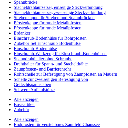
Spannbrücke
Stacheldrahtaufsetzer, einseitige Steckverbindung
Stacheldrahtaufsetzer, zweiseitige Steckverbindung
Strebenkappe für Streben und Spannbrücken
Pfostenkappe für runde Metallpfosten
Pfostenkappe für runde Metallpfosten
Erdanker
Einschraub-Bodenhülse für Rohrpfosten
Zubehör-Set Einschraub-Bodenhülse
Einschraub-Bodenhülse
Einschraub-Werkzeug für Einschraub-Bodenhülsen
Spanndrahthalter ohne Schraube
Drahthalter für Spann- und Stacheldrähte
Zaunpfosten- und Barrierenrohr
Rohrschelle zur Befestigung von Zaunpfosten an Mauern
Schelle zur zweiseitigen Befestigung von
Geflechtspannstäben
Schwere Auflaufstütze
Alle anzeigen
Basisartikel
Zubehör
Alle anzeigen
Endpfosten für verstellbares Zaunfeld Chaussee