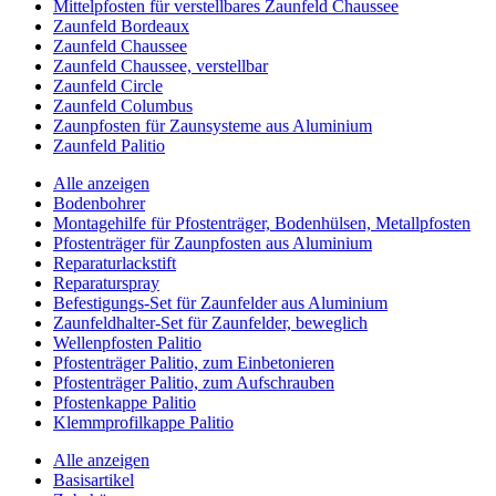
Mittelpfosten für verstellbares Zaunfeld Chaussee
Zaunfeld Bordeaux
Zaunfeld Chaussee
Zaunfeld Chaussee, verstellbar
Zaunfeld Circle
Zaunfeld Columbus
Zaunpfosten für Zaunsysteme aus Aluminium
Zaunfeld Palitio
Alle anzeigen
Bodenbohrer
Montagehilfe für Pfostenträger, Bodenhülsen, Metallpfosten
Pfostenträger für Zaunpfosten aus Aluminium
Reparaturlackstift
Reparaturspray
Befestigungs-Set für Zaunfelder aus Aluminium
Zaunfeldhalter-Set für Zaunfelder, beweglich
Wellenpfosten Palitio
Pfostenträger Palitio, zum Einbetonieren
Pfostenträger Palitio, zum Aufschrauben
Pfostenkappe Palitio
Klemmprofilkappe Palitio
Alle anzeigen
Basisartikel