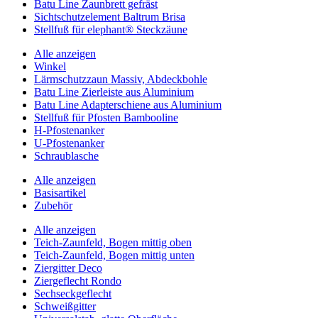
Batu Line Zaunbrett gefräst
Sichtschutzelement Baltrum Brisa
Stellfuß für elephant® Steckzäune
Alle anzeigen
Winkel
Lärmschutzzaun Massiv, Abdeckbohle
Batu Line Zierleiste aus Aluminium
Batu Line Adapterschiene aus Aluminium
Stellfuß für Pfosten Bambooline
H-Pfostenanker
U-Pfostenanker
Schraublasche
Alle anzeigen
Basisartikel
Zubehör
Alle anzeigen
Teich-Zaunfeld, Bogen mittig oben
Teich-Zaunfeld, Bogen mittig unten
Ziergitter Deco
Ziergeflecht Rondo
Sechseckgeflecht
Schweißgitter