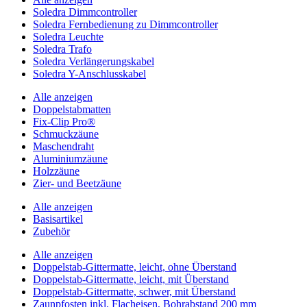
Soledra Dimmcontroller
Soledra Fernbedienung zu Dimmcontroller
Soledra Leuchte
Soledra Trafo
Soledra Verlängerungskabel
Soledra Y-Anschlusskabel
Alle anzeigen
Doppelstabmatten
Fix-Clip Pro®
Schmuckzäune
Maschendraht
Aluminiumzäune
Holzzäune
Zier- und Beetzäune
Alle anzeigen
Basisartikel
Zubehör
Alle anzeigen
Doppelstab-Gittermatte, leicht, ohne Überstand
Doppelstab-Gittermatte, leicht, mit Überstand
Doppelstab-Gittermatte, schwer, mit Überstand
Zaunpfosten inkl. Flacheisen, Bohrabstand 200 mm