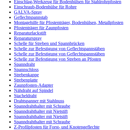
Einschlag-Werkzeug für Bodenhülsen für Stahlrohrpfosten
Einschraub-Bodenhülse für Rohre
GALVA-Spray
Geflechtspannstab
Montagehilfe für Pfostenträger, Bodenhülsen, Metallpfosten
Pfostenträger für Zaunpfosten
Reparaturlackstift
Reparaturspray
Schelle für Streben und Spannbrücken
Schelle zur Befestigung von Geflechtspannstäben
Schelle zur Befestigung von Geflechtspannstäben
Schelle zur Befestigung von Streben an Pfosten
Spanndraht
Spannschloss
Strebenkappe
Strebenplatte
Zaunpfosten-Adapter
Nähdraht auf Spindel
Stacheldraht
Drahtspanner mit Stahlnuss
Spanndrahthalter mit Schraube
Spanndrahthalter mit Nietstift
Spanndrahthalter mit Nietstift
Spanndrahthalter mit Schraube
Z-Profilpfosten für Forst- und Knotengeflechte