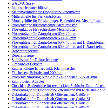
GALVA-Spray
Innensechskantschlüssel
Mattenverbinder für Doppelstab-Gittermatten
Mittelschelle für Vierkantpfosten
Montagehilfe für Pfostenträger, Bodenhülsen, Metallpfosten
Pfostenkappe für rechteckige Metallpfosten
Pfostenkappe für rechteckige Metallpfosten
Pfostenträger für Zaunpfosten 60 x 40 mm
Pfostenträger für Zaunpfosten 60 x 40 mm
Pfostenträger für Zaunpfosten 60 x 40 mm auf L-Randsteinen
Pfostenträger für Zaunpfosten 60 x 40 mm auf L-Randsteinen
Reparaturlackstift
Reparaturspray
Stabilisator für Dekorelemente
Umbau-Set Eckbert
Zaunerhöhung Erhard inkl. Klemmlasche
Flacheisen, Bohrabstand 200 mm
Pfostenverstärkung Arnold für Zaunpfosten 60 x 40 mm
Zaunpfosten-Adapter
Einschlag-Bodenhülse für rechteckige Stahlrohr-Zaunpfosten
Pfostenträger für Doppelstab-Gittermatten mit Riffelstahldolle
Dekorhaken für Doppelstab-Gittermatten, Größe S
Dekorhaken für Doppelstab-Gittermatten, Größe M
Dekorhaken für Doppelstab-Gittermatten, Größe L
Dekorhaken für Doppelstab-Gittermatten, Größe XL