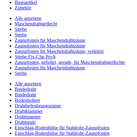
Basisartikel
Zubehör
Alle anzeigen
Maschendrahtgeflecht
Strebe
Strebe
Zaunpfosten für Maschendrahtzäune
Zaunpfosten für Maschendrahtzäune
Zaunpfosten für Maschendrahtzäune, verkürzt
Strebe Fix-Clip Pro®
Zaunpfosten, gebohrt, gerade, für Maschendrahtgeflechte
Zaunpfosten für Maschendrahtzäune
Strebe
Alle anzeigen
Bindedraht
Bindedraht
Bodenbohrer
Drahtbefestigungszange
Drahtklammer
Drahtspanner
Drahtspule
Einschlag-Bodenhülse für Stahlrohr-Zaunpfosten
Einschlag-Bodenhülse für Stahlrohr-Zaunpfosten