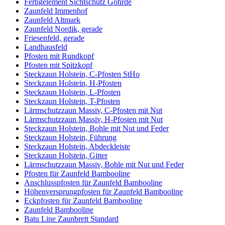
Fertigelement Sichtschutz Göhrde
Zaunfeld Immenhof
Zaunfeld Altmark
Zaunfeld Nordik, gerade
Friesenfeld, gerade
Landhausfeld
Pfosten mit Rundkopf
Pfosten mit Spitzkopf
Steckzaun Holstein, C-Pfosten StHo
Steckzaun Holstein, H-Pfosten
Steckzaun Holstein, L-Pfosten
Steckzaun Holstein, T-Pfosten
Lärmschutzzaun Massiv, C-Pfosten mit Nut
Lärmschutzzaun Massiv, H-Pfosten mit Nut
Steckzaun Holstein, Bohle mit Nut und Feder
Steckzaun Holstein, Führung
Steckzaun Holstein, Abdeckleiste
Steckzaun Holstein, Gitter
Lärmschutzzaun Massiv, Bohle mit Nut und Feder
Pfosten für Zaunfeld Bambooline
Anschlusspfosten für Zaunfeld Bambooline
Höhenversprungpfosten für Zaunfeld Bambooline
Eckpfosten für Zaunfeld Bambooline
Zaunfeld Bambooline
Batu Line Zaunbrett Standard