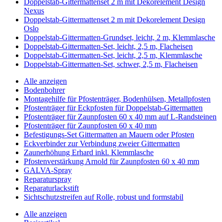
Doppelstab-Gittermattenset 2 m mit Dekorelement Design
Nexus
Doppelstab-Gittermattenset 2 m mit Dekorelement Design
Oslo
Doppelstab-Gittermatten-Grundset, leicht, 2 m, Klemmlasche
Doppelstab-Gittermatten-Set, leicht, 2,5 m, Flacheisen
Doppelstab-Gittermatten-Set, leicht, 2,5 m, Klemmlasche
Doppelstab-Gittermatten-Set, schwer, 2,5 m, Flacheisen
Alle anzeigen
Bodenbohrer
Montagehilfe für Pfostenträger, Bodenhülsen, Metallpfosten
Pfostenträger für Eckpfosten für Doppelstab-Gittermatten
Pfostenträger für Zaunpfosten 60 x 40 mm auf L-Randsteinen
Pfostenträger für Zaunpfosten 60 x 40 mm
Befestigungs-Set Gittermatten an Mauern oder Pfosten
Eckverbinder zur Verbindung zweier Gittermatten
Zaunerhöhung Erhard inkl. Klemmlasche
Pfostenverstärkung Arnold für Zaunpfosten 60 x 40 mm
GALVA-Spray
Reparaturspray
Reparaturlackstift
Sichtschutzstreifen auf Rolle, robust und formstabil
Alle anzeigen