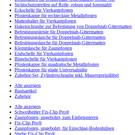
Sichtschutzstreifen auf Rolle, robust und formstabil
Eckschelle für Vierkantpfosten
Pfostenkappe für rechteckige Metallpfosten
Mattenhalter für Vierkantpfosten
Hakenschraube zur Befestigung von Doppelstab-Gittermatten
Befestigungsleiste für Doppelstab-Gittermatten
Befestigungslasche für Doppelstab-Gittermatten
Befestigungslasche für Doppelstab-Gittermatten
Klemmlasche für Zaunpfosten
Endschelle für Vierkantpfosten
Bügelschelle für Vierkantpfosten
Pfostenkappe für quadratische Metallpfosten
Pfostenkappe für glatte Universalstäbe
Zubehör-Set, Zylinderschraube inkl. Mauerspreizdübel
Alle anzeigen
Basisartikel
Zubehör
Alle anzeigen
Schweißgitter Fix-Clip Pro®
Zaunpfosten, ungebohrt, zum Einbetonieren
Fix-Clip Pro®
Zaunpfosten, ungebohrt, für Einschlag-Bodenhülsen
Strebe Fix-Clip Pro®