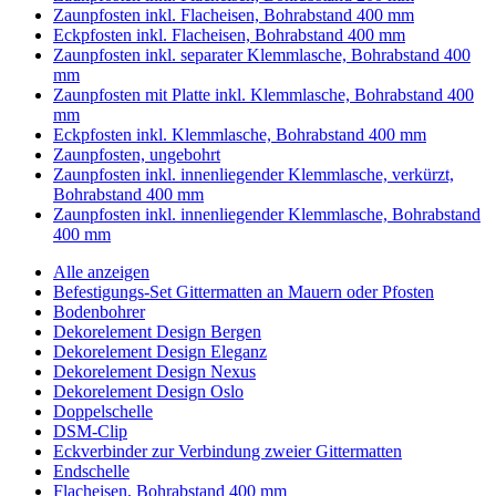
Zaunpfosten inkl. Flacheisen, Bohrabstand 400 mm
Eckpfosten inkl. Flacheisen, Bohrabstand 400 mm
Zaunpfosten inkl. separater Klemmlasche, Bohrabstand 400
mm
Zaunpfosten mit Platte inkl. Klemmlasche, Bohrabstand 400
mm
Eckpfosten inkl. Klemmlasche, Bohrabstand 400 mm
Zaunpfosten, ungebohrt
Zaunpfosten inkl. innenliegender Klemmlasche, verkürzt,
Bohrabstand 400 mm
Zaunpfosten inkl. innenliegender Klemmlasche, Bohrabstand
400 mm
Alle anzeigen
Befestigungs-Set Gittermatten an Mauern oder Pfosten
Bodenbohrer
Dekorelement Design Bergen
Dekorelement Design Eleganz
Dekorelement Design Nexus
Dekorelement Design Oslo
Doppelschelle
DSM-Clip
Eckverbinder zur Verbindung zweier Gittermatten
Endschelle
Flacheisen, Bohrabstand 400 mm