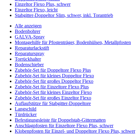
Einzeltor Flexo Plus, schwer
Einzeltor Flexo, leicht
Stabgitter-Doppeltor Slim, schwer, inkl. Torantrieb
Alle anzeigen
Bodenbohrer
GALVA-Spray
Montagehilfe für Pfostenträger, Bodenhülsen, Metallpfosten
Reparaturlackstift
Reparaturspray
Torrückhalter
Bodenschieber
Zubehör-Set für Doppeltore Flexo Plus
Zubehör-Set für kleines Doppeltor Flexo
Zubehör-Set für großes Doppeltor Flexo
Zubehör-Set für Einzeltore Flexo Plus
Zubehör-Set für kleines Einzeltor Flexo
Zubehör-Set für großes Einzeltor Flexo
Auflaufstütze für Stabgitter-Doppeltore
Langschild
Türdrücker
Befestigungsleiste für Doppelstab-Gittermatten
Anschlagpfosten für Einzeltore Flexo Plus, schwer
Klobenpfosten für Einzel- und Doppeltore Flexo Plus, schwer