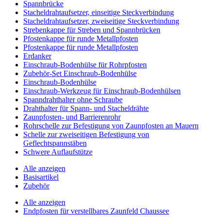
Spannbrücke
Stacheldrahtaufsetzer, einseitige Steckverbindung
Stacheldrahtaufsetzer, zweiseitige Steckverbindung
Strebenkappe für Streben und Spannbrücken
Pfostenkappe für runde Metallpfosten
Pfostenkappe für runde Metallpfosten
Erdanker
Einschraub-Bodenhülse für Rohrpfosten
Zubehör-Set Einschraub-Bodenhülse
Einschraub-Bodenhülse
Einschraub-Werkzeug für Einschraub-Bodenhülsen
Spanndrahthalter ohne Schraube
Drahthalter für Spann- und Stacheldrähte
Zaunpfosten- und Barrierenrohr
Rohrschelle zur Befestigung von Zaunpfosten an Mauern
Schelle zur zweiseitigen Befestigung von
Geflechtspannstäben
Schwere Auflaufstütze
Alle anzeigen
Basisartikel
Zubehör
Alle anzeigen
Endpfosten für verstellbares Zaunfeld Chaussee