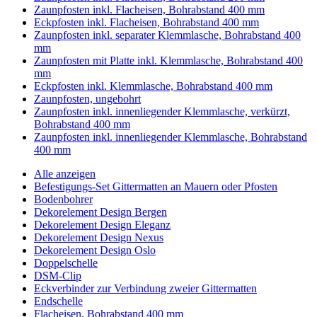
Zaunpfosten inkl. Flacheisen, Bohrabstand 400 mm
Eckpfosten inkl. Flacheisen, Bohrabstand 400 mm
Zaunpfosten inkl. separater Klemmlasche, Bohrabstand 400
mm
Zaunpfosten mit Platte inkl. Klemmlasche, Bohrabstand 400
mm
Eckpfosten inkl. Klemmlasche, Bohrabstand 400 mm
Zaunpfosten, ungebohrt
Zaunpfosten inkl. innenliegender Klemmlasche, verkürzt,
Bohrabstand 400 mm
Zaunpfosten inkl. innenliegender Klemmlasche, Bohrabstand
400 mm
Alle anzeigen
Befestigungs-Set Gittermatten an Mauern oder Pfosten
Bodenbohrer
Dekorelement Design Bergen
Dekorelement Design Eleganz
Dekorelement Design Nexus
Dekorelement Design Oslo
Doppelschelle
DSM-Clip
Eckverbinder zur Verbindung zweier Gittermatten
Endschelle
Flacheisen, Bohrabstand 400 mm