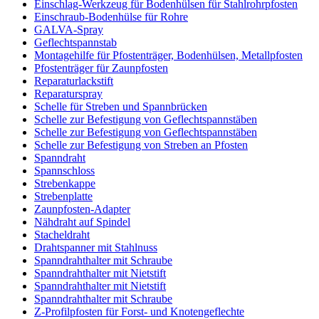
Einschlag-Werkzeug für Bodenhülsen für Stahlrohrpfosten
Einschraub-Bodenhülse für Rohre
GALVA-Spray
Geflechtspannstab
Montagehilfe für Pfostenträger, Bodenhülsen, Metallpfosten
Pfostenträger für Zaunpfosten
Reparaturlackstift
Reparaturspray
Schelle für Streben und Spannbrücken
Schelle zur Befestigung von Geflechtspannstäben
Schelle zur Befestigung von Geflechtspannstäben
Schelle zur Befestigung von Streben an Pfosten
Spanndraht
Spannschloss
Strebenkappe
Strebenplatte
Zaunpfosten-Adapter
Nähdraht auf Spindel
Stacheldraht
Drahtspanner mit Stahlnuss
Spanndrahthalter mit Schraube
Spanndrahthalter mit Nietstift
Spanndrahthalter mit Nietstift
Spanndrahthalter mit Schraube
Z-Profilpfosten für Forst- und Knotengeflechte