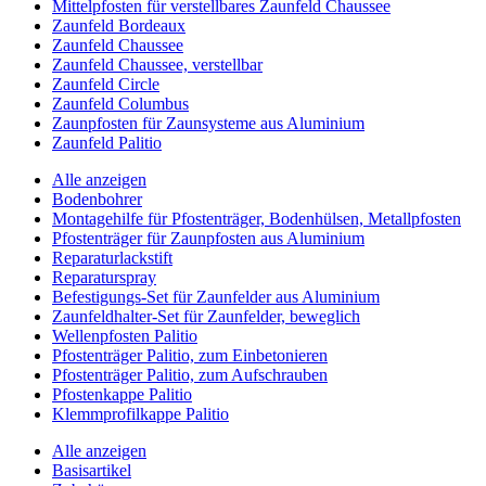
Mittelpfosten für verstellbares Zaunfeld Chaussee
Zaunfeld Bordeaux
Zaunfeld Chaussee
Zaunfeld Chaussee, verstellbar
Zaunfeld Circle
Zaunfeld Columbus
Zaunpfosten für Zaunsysteme aus Aluminium
Zaunfeld Palitio
Alle anzeigen
Bodenbohrer
Montagehilfe für Pfostenträger, Bodenhülsen, Metallpfosten
Pfostenträger für Zaunpfosten aus Aluminium
Reparaturlackstift
Reparaturspray
Befestigungs-Set für Zaunfelder aus Aluminium
Zaunfeldhalter-Set für Zaunfelder, beweglich
Wellenpfosten Palitio
Pfostenträger Palitio, zum Einbetonieren
Pfostenträger Palitio, zum Aufschrauben
Pfostenkappe Palitio
Klemmprofilkappe Palitio
Alle anzeigen
Basisartikel