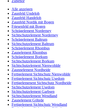
Zubehör
Alle anzeigen
Zaunfeld Undeloh
Zaunfeld Handeloh
Zaunfeld Nordik mit Bogen
Friesenfeld mit Bogen
Schrägelement Norderney
Sichtschutzelement Norderney
Schrägelement Baltrum
Sichtschutzelement Baltrum
Schrägelement Rhombus
Zaunelement Rhombus
Schrägelement Borkum
Sichtschutzelement Borkum
Sichtschutzelement Nienwohlde
Zaunnelement Nordheide
Fertigelement Sichtschutz Nienwohlde
Fertigelement Sichtschutz Usedom
Fertigelemenent Sichtschutz Nordheide
Sichtschutzelement Usedom
Sichtschutzelement Garbsen
Sichtschutzelement Wendland
Zaunelement Göhrde
Fertigelement Sichtschutz Wendland