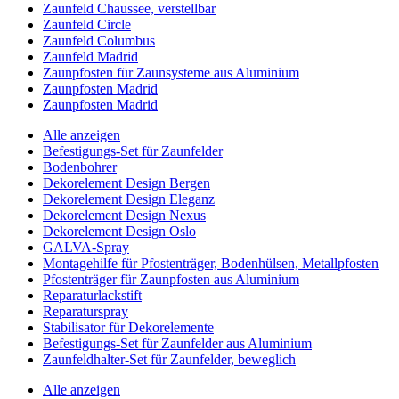
Zaunfeld Chaussee, verstellbar
Zaunfeld Circle
Zaunfeld Columbus
Zaunfeld Madrid
Zaunpfosten für Zaunsysteme aus Aluminium
Zaunpfosten Madrid
Zaunpfosten Madrid
Alle anzeigen
Befestigungs-Set für Zaunfelder
Bodenbohrer
Dekorelement Design Bergen
Dekorelement Design Eleganz
Dekorelement Design Nexus
Dekorelement Design Oslo
GALVA-Spray
Montagehilfe für Pfostenträger, Bodenhülsen, Metallpfosten
Pfostenträger für Zaunpfosten aus Aluminium
Reparaturlackstift
Reparaturspray
Stabilisator für Dekorelemente
Befestigungs-Set für Zaunfelder aus Aluminium
Zaunfeldhalter-Set für Zaunfelder, beweglich
Alle anzeigen