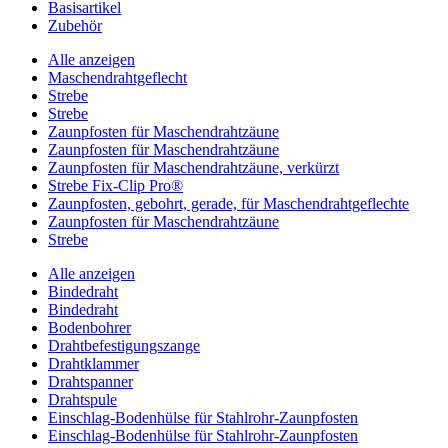
Basisartikel
Zubehör
Alle anzeigen
Maschendrahtgeflecht
Strebe
Strebe
Zaunpfosten für Maschendrahtzäune
Zaunpfosten für Maschendrahtzäune
Zaunpfosten für Maschendrahtzäune, verkürzt
Strebe Fix-Clip Pro®
Zaunpfosten, gebohrt, gerade, für Maschendrahtgeflechte
Zaunpfosten für Maschendrahtzäune
Strebe
Alle anzeigen
Bindedraht
Bindedraht
Bodenbohrer
Drahtbefestigungszange
Drahtklammer
Drahtspanner
Drahtspule
Einschlag-Bodenhülse für Stahlrohr-Zaunpfosten
Einschlag-Bodenhülse für Stahlrohr-Zaunpfosten