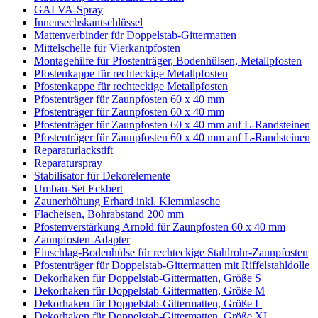
GALVA-Spray
Innensechskantschlüssel
Mattenverbinder für Doppelstab-Gittermatten
Mittelschelle für Vierkantpfosten
Montagehilfe für Pfostenträger, Bodenhülsen, Metallpfosten
Pfostenkappe für rechteckige Metallpfosten
Pfostenkappe für rechteckige Metallpfosten
Pfostenträger für Zaunpfosten 60 x 40 mm
Pfostenträger für Zaunpfosten 60 x 40 mm
Pfostenträger für Zaunpfosten 60 x 40 mm auf L-Randsteinen
Pfostenträger für Zaunpfosten 60 x 40 mm auf L-Randsteinen
Reparaturlackstift
Reparaturspray
Stabilisator für Dekorelemente
Umbau-Set Eckbert
Zaunerhöhung Erhard inkl. Klemmlasche
Flacheisen, Bohrabstand 200 mm
Pfostenverstärkung Arnold für Zaunpfosten 60 x 40 mm
Zaunpfosten-Adapter
Einschlag-Bodenhülse für rechteckige Stahlrohr-Zaunpfosten
Pfostenträger für Doppelstab-Gittermatten mit Riffelstahldolle
Dekorhaken für Doppelstab-Gittermatten, Größe S
Dekorhaken für Doppelstab-Gittermatten, Größe M
Dekorhaken für Doppelstab-Gittermatten, Größe L
Dekorhaken für Doppelstab-Gittermatten, Größe XL