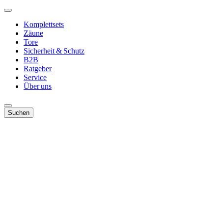
Komplettsets
Zäune
Tore
Sicherheit & Schutz
B2B
Ratgeber
Service
Über uns
Suchen