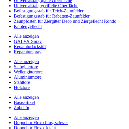
Universalstab, glatte Oberfläche
Universalstab, geriffelte Oberfläche
Befestigungsstab für Teich-Zaunfelder
Befestigungsstab für Rabatten-Zaunfelder
Zaunpfosten für Ziergitter Deco und Ziergeflecht Rondo
Knotengeflecht
Alle anzeigen
GALVA-Spray
Reparaturlackstift
Reparaturspray
Alle anzeigen
Stabgittertore
Wellengittertore
Aluminiumtore
Stahltore
Holztore
Alle anzeigen
Basisartikel
Zubehör
Alle anzeigen
Doppeltor Flexo Plus, schwer
Doppeltor Flexo, leicht