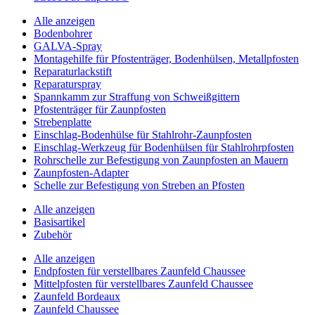
Alle anzeigen
Bodenbohrer
GALVA-Spray
Montagehilfe für Pfostenträger, Bodenhülsen, Metallpfosten
Reparaturlackstift
Reparaturspray
Spannkamm zur Straffung von Schweißgittern
Pfostenträger für Zaunpfosten
Strebenplatte
Einschlag-Bodenhülse für Stahlrohr-Zaunpfosten
Einschlag-Werkzeug für Bodenhülsen für Stahlrohrpfosten
Rohrschelle zur Befestigung von Zaunpfosten an Mauern
Zaunpfosten-Adapter
Schelle zur Befestigung von Streben an Pfosten
Alle anzeigen
Basisartikel
Zubehör
Alle anzeigen
Endpfosten für verstellbares Zaunfeld Chaussee
Mittelpfosten für verstellbares Zaunfeld Chaussee
Zaunfeld Bordeaux
Zaunfeld Chaussee