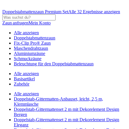
Doppelstabmattenzaun Premium Set
Alle 32 Ergebnisse anzeigen
Zaun anfragen
Mein Konto
Alle anzeigen
Doppelstabmattenzaun
Fix-Clip Pro® Zaun
Maschendrahtzaun
Aluminiumzäune
Schmuckzäune
Beleuchtung für den Doppelstabmattenzaun
Alle anzeigen
Basisartikel
Zubehör
Alle anzeigen
Doppelstab-Gittermatten-Anbauset, leicht, 2,5 m,
Klemmlasche
Doppelstab-Gittermattenset 2 m mit Dekorelement Design
Bergen
Doppelstab-Gittermattenset 2 m mit Dekorelement Design
Eleganz