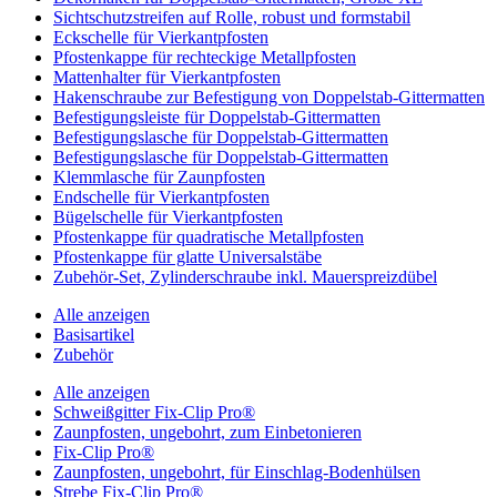
Sichtschutzstreifen auf Rolle, robust und formstabil
Eckschelle für Vierkantpfosten
Pfostenkappe für rechteckige Metallpfosten
Mattenhalter für Vierkantpfosten
Hakenschraube zur Befestigung von Doppelstab-Gittermatten
Befestigungsleiste für Doppelstab-Gittermatten
Befestigungslasche für Doppelstab-Gittermatten
Befestigungslasche für Doppelstab-Gittermatten
Klemmlasche für Zaunpfosten
Endschelle für Vierkantpfosten
Bügelschelle für Vierkantpfosten
Pfostenkappe für quadratische Metallpfosten
Pfostenkappe für glatte Universalstäbe
Zubehör-Set, Zylinderschraube inkl. Mauerspreizdübel
Alle anzeigen
Basisartikel
Zubehör
Alle anzeigen
Schweißgitter Fix-Clip Pro®
Zaunpfosten, ungebohrt, zum Einbetonieren
Fix-Clip Pro®
Zaunpfosten, ungebohrt, für Einschlag-Bodenhülsen
Strebe Fix-Clip Pro®