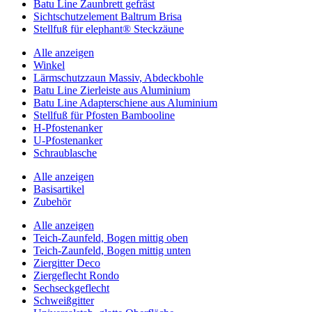
Batu Line Zaunbrett gefräst
Sichtschutzelement Baltrum Brisa
Stellfuß für elephant® Steckzäune
Alle anzeigen
Winkel
Lärmschutzzaun Massiv, Abdeckbohle
Batu Line Zierleiste aus Aluminium
Batu Line Adapterschiene aus Aluminium
Stellfuß für Pfosten Bambooline
H-Pfostenanker
U-Pfostenanker
Schraublasche
Alle anzeigen
Basisartikel
Zubehör
Alle anzeigen
Teich-Zaunfeld, Bogen mittig oben
Teich-Zaunfeld, Bogen mittig unten
Ziergitter Deco
Ziergeflecht Rondo
Sechseckgeflecht
Schweißgitter