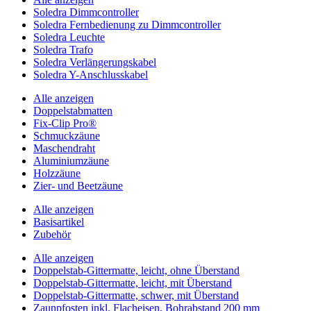
Soledra Dimmcontroller
Soledra Fernbedienung zu Dimmcontroller
Soledra Leuchte
Soledra Trafo
Soledra Verlängerungskabel
Soledra Y-Anschlusskabel
Alle anzeigen
Doppelstabmatten
Fix-Clip Pro®
Schmuckzäune
Maschendraht
Aluminiumzäune
Holzzäune
Zier- und Beetzäune
Alle anzeigen
Basisartikel
Zubehör
Alle anzeigen
Doppelstab-Gittermatte, leicht, ohne Überstand
Doppelstab-Gittermatte, leicht, mit Überstand
Doppelstab-Gittermatte, schwer, mit Überstand
Zaunpfosten inkl. Flacheisen, Bohrabstand 200 mm