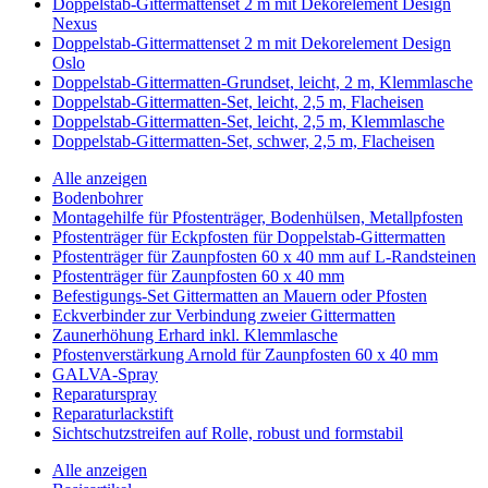
Doppelstab-Gittermattenset 2 m mit Dekorelement Design
Nexus
Doppelstab-Gittermattenset 2 m mit Dekorelement Design
Oslo
Doppelstab-Gittermatten-Grundset, leicht, 2 m, Klemmlasche
Doppelstab-Gittermatten-Set, leicht, 2,5 m, Flacheisen
Doppelstab-Gittermatten-Set, leicht, 2,5 m, Klemmlasche
Doppelstab-Gittermatten-Set, schwer, 2,5 m, Flacheisen
Alle anzeigen
Bodenbohrer
Montagehilfe für Pfostenträger, Bodenhülsen, Metallpfosten
Pfostenträger für Eckpfosten für Doppelstab-Gittermatten
Pfostenträger für Zaunpfosten 60 x 40 mm auf L-Randsteinen
Pfostenträger für Zaunpfosten 60 x 40 mm
Befestigungs-Set Gittermatten an Mauern oder Pfosten
Eckverbinder zur Verbindung zweier Gittermatten
Zaunerhöhung Erhard inkl. Klemmlasche
Pfostenverstärkung Arnold für Zaunpfosten 60 x 40 mm
GALVA-Spray
Reparaturspray
Reparaturlackstift
Sichtschutzstreifen auf Rolle, robust und formstabil
Alle anzeigen