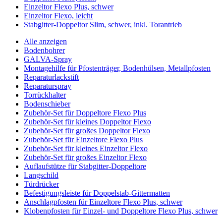
Einzeltor Flexo Plus, schwer
Einzeltor Flexo, leicht
Stabgitter-Doppeltor Slim, schwer, inkl. Torantrieb
Alle anzeigen
Bodenbohrer
GALVA-Spray
Montagehilfe für Pfostenträger, Bodenhülsen, Metallpfosten
Reparaturlackstift
Reparaturspray
Torrückhalter
Bodenschieber
Zubehör-Set für Doppeltore Flexo Plus
Zubehör-Set für kleines Doppeltor Flexo
Zubehör-Set für großes Doppeltor Flexo
Zubehör-Set für Einzeltore Flexo Plus
Zubehör-Set für kleines Einzeltor Flexo
Zubehör-Set für großes Einzeltor Flexo
Auflaufstütze für Stabgitter-Doppeltore
Langschild
Türdrücker
Befestigungsleiste für Doppelstab-Gittermatten
Anschlagpfosten für Einzeltore Flexo Plus, schwer
Klobenpfosten für Einzel- und Doppeltore Flexo Plus, schwer