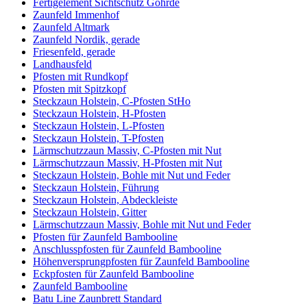
Fertigelement Sichtschutz Göhrde
Zaunfeld Immenhof
Zaunfeld Altmark
Zaunfeld Nordik, gerade
Friesenfeld, gerade
Landhausfeld
Pfosten mit Rundkopf
Pfosten mit Spitzkopf
Steckzaun Holstein, C-Pfosten StHo
Steckzaun Holstein, H-Pfosten
Steckzaun Holstein, L-Pfosten
Steckzaun Holstein, T-Pfosten
Lärmschutzzaun Massiv, C-Pfosten mit Nut
Lärmschutzzaun Massiv, H-Pfosten mit Nut
Steckzaun Holstein, Bohle mit Nut und Feder
Steckzaun Holstein, Führung
Steckzaun Holstein, Abdeckleiste
Steckzaun Holstein, Gitter
Lärmschutzzaun Massiv, Bohle mit Nut und Feder
Pfosten für Zaunfeld Bambooline
Anschlusspfosten für Zaunfeld Bambooline
Höhenversprungpfosten für Zaunfeld Bambooline
Eckpfosten für Zaunfeld Bambooline
Zaunfeld Bambooline
Batu Line Zaunbrett Standard