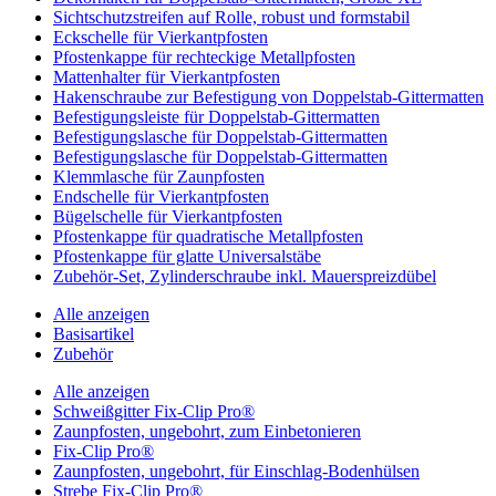
Sichtschutzstreifen auf Rolle, robust und formstabil
Eckschelle für Vierkantpfosten
Pfostenkappe für rechteckige Metallpfosten
Mattenhalter für Vierkantpfosten
Hakenschraube zur Befestigung von Doppelstab-Gittermatten
Befestigungsleiste für Doppelstab-Gittermatten
Befestigungslasche für Doppelstab-Gittermatten
Befestigungslasche für Doppelstab-Gittermatten
Klemmlasche für Zaunpfosten
Endschelle für Vierkantpfosten
Bügelschelle für Vierkantpfosten
Pfostenkappe für quadratische Metallpfosten
Pfostenkappe für glatte Universalstäbe
Zubehör-Set, Zylinderschraube inkl. Mauerspreizdübel
Alle anzeigen
Basisartikel
Zubehör
Alle anzeigen
Schweißgitter Fix-Clip Pro®
Zaunpfosten, ungebohrt, zum Einbetonieren
Fix-Clip Pro®
Zaunpfosten, ungebohrt, für Einschlag-Bodenhülsen
Strebe Fix-Clip Pro®