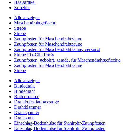
Basisartikel
Zubehör
Alle anzeigen
Maschendrahtgeflecht
Strebe
Strebe
Zaunpfosten für Maschendrahtzäune
Zaunpfosten für Maschendrahtzäune
Zaunpfosten für Maschendrahtzäune, verkürzt
Strebe Fix-Clip Pro®
Zaunpfosten, gebohrt, gerade, für Maschendrahtgeflechte
Zaunpfosten für Maschendrahtzäune
Strebe
Alle anzeigen
Bindedraht
Bindedraht
Bodenbohrer
Drahtbefestigungszange
Drahtklammer
Drahtspanner
Drahtspule
Einschlag-Bodenhülse für Stahlrohr-Zaunpfosten
Einschlag-Bodenhülse für Stahlrohr-Zaunpfosten