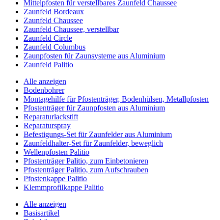
Mittelpfosten für verstellbares Zaunfeld Chaussee
Zaunfeld Bordeaux
Zaunfeld Chaussee
Zaunfeld Chaussee, verstellbar
Zaunfeld Circle
Zaunfeld Columbus
Zaunpfosten für Zaunsysteme aus Aluminium
Zaunfeld Palitio
Alle anzeigen
Bodenbohrer
Montagehilfe für Pfostenträger, Bodenhülsen, Metallpfosten
Pfostenträger für Zaunpfosten aus Aluminium
Reparaturlackstift
Reparaturspray
Befestigungs-Set für Zaunfelder aus Aluminium
Zaunfeldhalter-Set für Zaunfelder, beweglich
Wellenpfosten Palitio
Pfostenträger Palitio, zum Einbetonieren
Pfostenträger Palitio, zum Aufschrauben
Pfostenkappe Palitio
Klemmprofilkappe Palitio
Alle anzeigen
Basisartikel