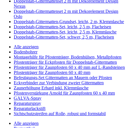
Doppelstab-Gittermattenset 2 m mit Dekorelement Design
Nexus
Doppelstab-Gittermattenset 2 m mit Dekorelement Design
Oslo
Doppelstab-Gittermatten-Grundset, leicht, 2 m, Klemmlasche
Doppelstab-Gittermatten-Set, leicht, 2,5 m, Flacheisen
Doppelstab-Gittermatten-Set, leicht, 2,5 m, Klemmlasche
Doppelstab-Gittermatten-Set, schwer, 2,5 m, Flacheisen
Alle anzeigen
Bodenbohrer
Montagehilfe für Pfostenträger, Bodenhülsen, Metallpfosten
Pfostenträger für Eckpfosten für Doppelstab-Gittermatten
Pfostenträger für Zaunpfosten 60 x 40 mm auf L-Randsteinen
Pfostenträger für Zaunpfosten 60 x 40 mm
Befestigungs-Set Gittermatten an Mauern oder Pfosten
Eckverbinder zur Verbindung zweier Gittermatten
Zaunerhöhung Erhard inkl. Klemmlasche
Pfostenverstärkung Arnold für Zaunpfosten 60 x 40 mm
GALVA-Spray
Reparaturspray
Reparaturlackstift
Sichtschutzstreifen auf Rolle, robust und formstabil
Alle anzeigen