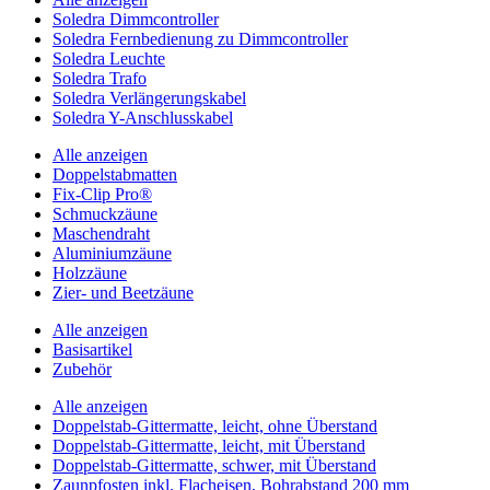
Soledra Dimmcontroller
Soledra Fernbedienung zu Dimmcontroller
Soledra Leuchte
Soledra Trafo
Soledra Verlängerungskabel
Soledra Y-Anschlusskabel
Alle anzeigen
Doppelstabmatten
Fix-Clip Pro®
Schmuckzäune
Maschendraht
Aluminiumzäune
Holzzäune
Zier- und Beetzäune
Alle anzeigen
Basisartikel
Zubehör
Alle anzeigen
Doppelstab-Gittermatte, leicht, ohne Überstand
Doppelstab-Gittermatte, leicht, mit Überstand
Doppelstab-Gittermatte, schwer, mit Überstand
Zaunpfosten inkl. Flacheisen, Bohrabstand 200 mm