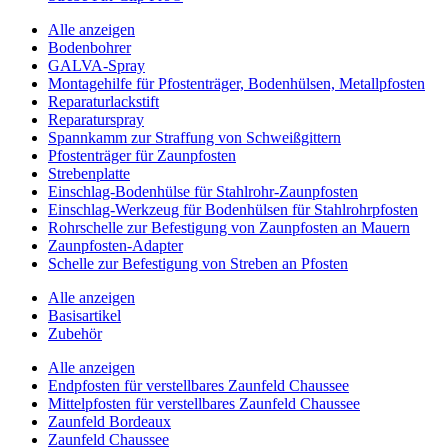
Alle anzeigen
Bodenbohrer
GALVA-Spray
Montagehilfe für Pfostenträger, Bodenhülsen, Metallpfosten
Reparaturlackstift
Reparaturspray
Spannkamm zur Straffung von Schweißgittern
Pfostenträger für Zaunpfosten
Strebenplatte
Einschlag-Bodenhülse für Stahlrohr-Zaunpfosten
Einschlag-Werkzeug für Bodenhülsen für Stahlrohrpfosten
Rohrschelle zur Befestigung von Zaunpfosten an Mauern
Zaunpfosten-Adapter
Schelle zur Befestigung von Streben an Pfosten
Alle anzeigen
Basisartikel
Zubehör
Alle anzeigen
Endpfosten für verstellbares Zaunfeld Chaussee
Mittelpfosten für verstellbares Zaunfeld Chaussee
Zaunfeld Bordeaux
Zaunfeld Chaussee