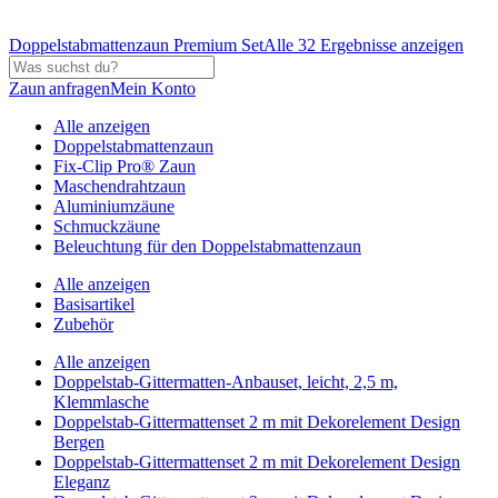
Doppelstabmattenzaun Premium Set
Alle 32 Ergebnisse anzeigen
Zaun anfragen
Mein Konto
Alle anzeigen
Doppelstabmattenzaun
Fix-Clip Pro® Zaun
Maschendrahtzaun
Aluminiumzäune
Schmuckzäune
Beleuchtung für den Doppelstabmattenzaun
Alle anzeigen
Basisartikel
Zubehör
Alle anzeigen
Doppelstab-Gittermatten-Anbauset, leicht, 2,5 m,
Klemmlasche
Doppelstab-Gittermattenset 2 m mit Dekorelement Design
Bergen
Doppelstab-Gittermattenset 2 m mit Dekorelement Design
Eleganz