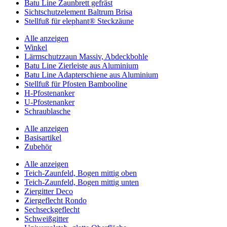
Batu Line Zaunbrett gefräst
Sichtschutzelement Baltrum Brisa
Stellfuß für elephant® Steckzäune
Alle anzeigen
Winkel
Lärmschutzzaun Massiv, Abdeckbohle
Batu Line Zierleiste aus Aluminium
Batu Line Adapterschiene aus Aluminium
Stellfuß für Pfosten Bambooline
H-Pfostenanker
U-Pfostenanker
Schraublasche
Alle anzeigen
Basisartikel
Zubehör
Alle anzeigen
Teich-Zaunfeld, Bogen mittig oben
Teich-Zaunfeld, Bogen mittig unten
Ziergitter Deco
Ziergeflecht Rondo
Sechseckgeflecht
Schweißgitter