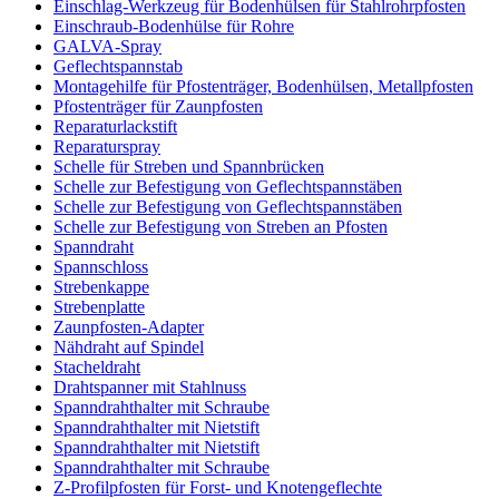
Einschlag-Werkzeug für Bodenhülsen für Stahlrohrpfosten
Einschraub-Bodenhülse für Rohre
GALVA-Spray
Geflechtspannstab
Montagehilfe für Pfostenträger, Bodenhülsen, Metallpfosten
Pfostenträger für Zaunpfosten
Reparaturlackstift
Reparaturspray
Schelle für Streben und Spannbrücken
Schelle zur Befestigung von Geflechtspannstäben
Schelle zur Befestigung von Geflechtspannstäben
Schelle zur Befestigung von Streben an Pfosten
Spanndraht
Spannschloss
Strebenkappe
Strebenplatte
Zaunpfosten-Adapter
Nähdraht auf Spindel
Stacheldraht
Drahtspanner mit Stahlnuss
Spanndrahthalter mit Schraube
Spanndrahthalter mit Nietstift
Spanndrahthalter mit Nietstift
Spanndrahthalter mit Schraube
Z-Profilpfosten für Forst- und Knotengeflechte