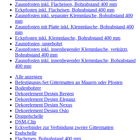
Zaunpfosten inkl. Flacheisen, Bohrabstand 400 mm
Eckpfosten inkl. Flacheisen, Bohrabstand 400 mm
Zaunpfosten inkl. separater Klemmlasche, Bohrabstand 400
mm
Zaunpfosten mit Platte inkl. Klemmlasche, Bohrabstand 400
mm
Eckpfosten inkl. Klemmlasche, Bohrabstand 400 mm
Zaunpfosten, ungebohrt
Zaunpfosten inkl. innenliegender Klemmlasche, verkürzt,
Bohrabstand 400 mm
Zaunpfosten inkl. innenliegender Klemmlasche, Bohrabstand
400 mm
Alle anzeigen
Befestigungs-Set Gittermatten an Mauern oder Pfosten
Bodenbohrer
Dekorelement Design Bergen
Dekorelement Design Eleganz
Dekorelement Design Nexus
Dekorelement Design Oslo
Doppelschelle
DSM-Clip
Eckverbinder zur Verbindung zweier Gittermatten
Endschelle
Flacheisen, Bohrabstand 400 mm