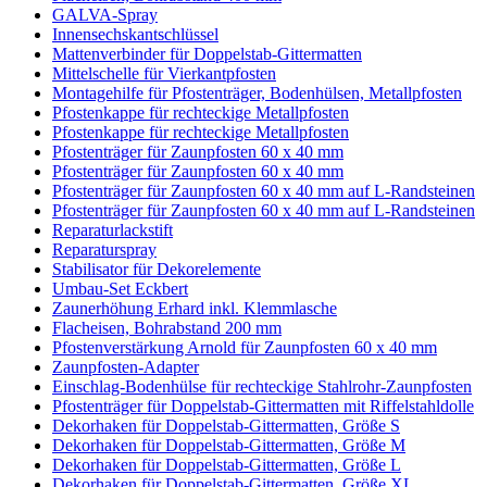
GALVA-Spray
Innensechskantschlüssel
Mattenverbinder für Doppelstab-Gittermatten
Mittelschelle für Vierkantpfosten
Montagehilfe für Pfostenträger, Bodenhülsen, Metallpfosten
Pfostenkappe für rechteckige Metallpfosten
Pfostenkappe für rechteckige Metallpfosten
Pfostenträger für Zaunpfosten 60 x 40 mm
Pfostenträger für Zaunpfosten 60 x 40 mm
Pfostenträger für Zaunpfosten 60 x 40 mm auf L-Randsteinen
Pfostenträger für Zaunpfosten 60 x 40 mm auf L-Randsteinen
Reparaturlackstift
Reparaturspray
Stabilisator für Dekorelemente
Umbau-Set Eckbert
Zaunerhöhung Erhard inkl. Klemmlasche
Flacheisen, Bohrabstand 200 mm
Pfostenverstärkung Arnold für Zaunpfosten 60 x 40 mm
Zaunpfosten-Adapter
Einschlag-Bodenhülse für rechteckige Stahlrohr-Zaunpfosten
Pfostenträger für Doppelstab-Gittermatten mit Riffelstahldolle
Dekorhaken für Doppelstab-Gittermatten, Größe S
Dekorhaken für Doppelstab-Gittermatten, Größe M
Dekorhaken für Doppelstab-Gittermatten, Größe L
Dekorhaken für Doppelstab-Gittermatten, Größe XL