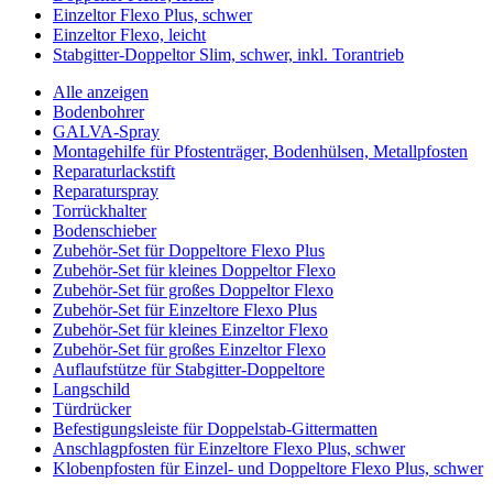
Einzeltor Flexo Plus, schwer
Einzeltor Flexo, leicht
Stabgitter-Doppeltor Slim, schwer, inkl. Torantrieb
Alle anzeigen
Bodenbohrer
GALVA-Spray
Montagehilfe für Pfostenträger, Bodenhülsen, Metallpfosten
Reparaturlackstift
Reparaturspray
Torrückhalter
Bodenschieber
Zubehör-Set für Doppeltore Flexo Plus
Zubehör-Set für kleines Doppeltor Flexo
Zubehör-Set für großes Doppeltor Flexo
Zubehör-Set für Einzeltore Flexo Plus
Zubehör-Set für kleines Einzeltor Flexo
Zubehör-Set für großes Einzeltor Flexo
Auflaufstütze für Stabgitter-Doppeltore
Langschild
Türdrücker
Befestigungsleiste für Doppelstab-Gittermatten
Anschlagpfosten für Einzeltore Flexo Plus, schwer
Klobenpfosten für Einzel- und Doppeltore Flexo Plus, schwer