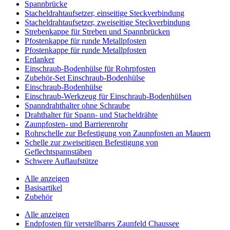
Spannbrücke
Stacheldrahtaufsetzer, einseitige Steckverbindung
Stacheldrahtaufsetzer, zweiseitige Steckverbindung
Strebenkappe für Streben und Spannbrücken
Pfostenkappe für runde Metallpfosten
Pfostenkappe für runde Metallpfosten
Erdanker
Einschraub-Bodenhülse für Rohrpfosten
Zubehör-Set Einschraub-Bodenhülse
Einschraub-Bodenhülse
Einschraub-Werkzeug für Einschraub-Bodenhülsen
Spanndrahthalter ohne Schraube
Drahthalter für Spann- und Stacheldrähte
Zaunpfosten- und Barrierenrohr
Rohrschelle zur Befestigung von Zaunpfosten an Mauern
Schelle zur zweiseitigen Befestigung von
Geflechtspannstäben
Schwere Auflaufstütze
Alle anzeigen
Basisartikel
Zubehör
Alle anzeigen
Endpfosten für verstellbares Zaunfeld Chaussee