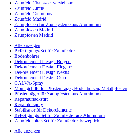
Zaunfeld Chaussee, verstellbar
Zaunfeld Circle
Zaunfeld Columbus
Zaunfeld Madrid
Zaunpfosten für Zaunsysteme aus Aluminium
Zaunpfosten Madrid
Zaunpfosten Madrid
Alle anzeigen
Befestigungs-Set für Zaunfelder
Bodenbohrer
Dekorelement Design Bergen
Dekorelement Design Eleganz
Dekorelement Design Nexus
Dekorelement Design Oslo
GALVA-Spray
Montagehilfe für Pfostenträger, Bodenhülsen, Metallpfosten
Pfostenträger für Zaunpfosten aus Aluminium
Reparaturlackstift
Reparaturspray
Stabilisator für Dekorelemente
Befestigungs-Set für Zaunfelder aus Aluminium
Zaunfeldhalter-Set für Zaunfelder, beweglich
Alle anzeigen