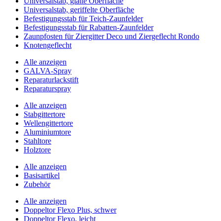
Universalstab, glatte Oberfläche
Universalstab, geriffelte Oberfläche
Befestigungsstab für Teich-Zaunfelder
Befestigungsstab für Rabatten-Zaunfelder
Zaunpfosten für Ziergitter Deco und Ziergeflecht Rondo
Knotengeflecht
Alle anzeigen
GALVA-Spray
Reparaturlackstift
Reparaturspray
Alle anzeigen
Stabgittertore
Wellengittertore
Aluminiumtore
Stahltore
Holztore
Alle anzeigen
Basisartikel
Zubehör
Alle anzeigen
Doppeltor Flexo Plus, schwer
Doppeltor Flexo, leicht