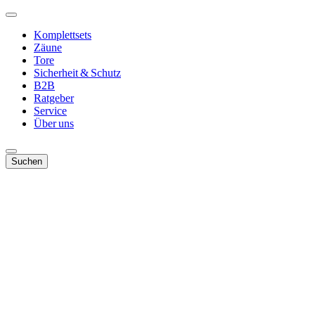
Komplettsets
Zäune
Tore
Sicherheit & Schutz
B2B
Ratgeber
Service
Über uns
Suchen