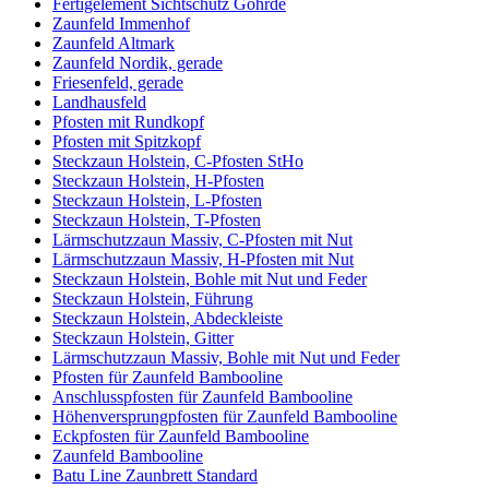
Fertigelement Sichtschutz Göhrde
Zaunfeld Immenhof
Zaunfeld Altmark
Zaunfeld Nordik, gerade
Friesenfeld, gerade
Landhausfeld
Pfosten mit Rundkopf
Pfosten mit Spitzkopf
Steckzaun Holstein, C-Pfosten StHo
Steckzaun Holstein, H-Pfosten
Steckzaun Holstein, L-Pfosten
Steckzaun Holstein, T-Pfosten
Lärmschutzzaun Massiv, C-Pfosten mit Nut
Lärmschutzzaun Massiv, H-Pfosten mit Nut
Steckzaun Holstein, Bohle mit Nut und Feder
Steckzaun Holstein, Führung
Steckzaun Holstein, Abdeckleiste
Steckzaun Holstein, Gitter
Lärmschutzzaun Massiv, Bohle mit Nut und Feder
Pfosten für Zaunfeld Bambooline
Anschlusspfosten für Zaunfeld Bambooline
Höhenversprungpfosten für Zaunfeld Bambooline
Eckpfosten für Zaunfeld Bambooline
Zaunfeld Bambooline
Batu Line Zaunbrett Standard