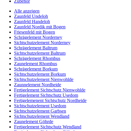
Zubehör
Alle anzeigen
Zaunfeld Undeloh
Zaunfeld Handeloh
Zaunfeld Nordik mit Bogen
Friesenfeld mit Bogen
Schrägelement Norderney
Sichtschutzelement Norderney
Schrägelement Baltrum
Sichtschutzelement Baltrum
Schrägelement Rhombus
Zaunelement Rhombus
Schrägelement Borkum
Sichtschutzelement Borkum
Sichtschutzelement Nienwohlde
Zaunnelement Nordheide
Fertigelement Sichtschutz Nienwohlde
Fertigelement Sichtschutz Usedom
Fertigelemenent Sichtschutz Nordheide
Sichtschutzelement Usedom
Sichtschutzelement Garbsen
Sichtschutzelement Wendland
Zaunelement Göhrde
Fertigelement Sichtschutz Wendland