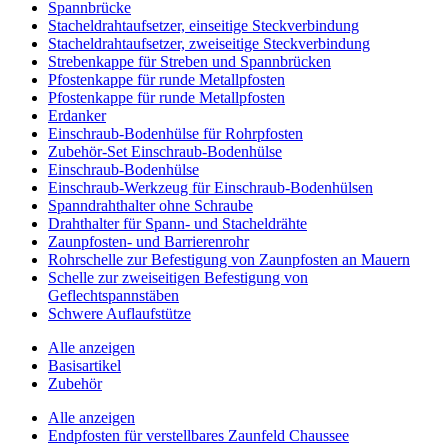
Spannbrücke
Stacheldrahtaufsetzer, einseitige Steckverbindung
Stacheldrahtaufsetzer, zweiseitige Steckverbindung
Strebenkappe für Streben und Spannbrücken
Pfostenkappe für runde Metallpfosten
Pfostenkappe für runde Metallpfosten
Erdanker
Einschraub-Bodenhülse für Rohrpfosten
Zubehör-Set Einschraub-Bodenhülse
Einschraub-Bodenhülse
Einschraub-Werkzeug für Einschraub-Bodenhülsen
Spanndrahthalter ohne Schraube
Drahthalter für Spann- und Stacheldrähte
Zaunpfosten- und Barrierenrohr
Rohrschelle zur Befestigung von Zaunpfosten an Mauern
Schelle zur zweiseitigen Befestigung von
Geflechtspannstäben
Schwere Auflaufstütze
Alle anzeigen
Basisartikel
Zubehör
Alle anzeigen
Endpfosten für verstellbares Zaunfeld Chaussee