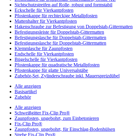
Sichtschutzstreifen auf Rolle, robust und formstabil
Eckschelle für Vierkantpfosten
Pfostenkappe für rechteckige Metallpfosten
Mattenhalter für Vierkantpfosten
Hakenschraube zur Befestigung von Doppelstab-Gittermatten
Befestigungsleiste für Doppelstab-Gittermatten
Befestigungslasche für Doppelstab-Gittermatten
Befestigungslasche für Doppelstab-Gittermatten
Klemmlasche für Zaunpfosten
Endschelle für Vierkantpfosten
Bügelschelle für Vierkantpfosten
Pfostenkappe für quadratische Metallpfosten
Pfostenkappe für glatte Universalstäbe
Zubehör-Set, Zylinderschraube inkl. Mauerspreizdübel
Alle anzeigen
Basisartikel
Zubehör
Alle anzeigen
Schweißgitter Fix-Clip Pro®
Zaunpfosten, ungebohrt, zum Einbetonieren
Fix-Clip Pro®
Zaunpfosten, ungebohrt, für Einschlag-Bodenhülsen
Strebe Fix-Clip Pro®