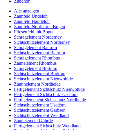
Zubehör
Alle anzeigen
Zaunfeld Undeloh
Zaunfeld Handeloh
Zaunfeld Nordik mit Bogen
Friesenfeld mit Bogen
Schrägelement Norderney
Sichtschutzelement Norderney
Schrägelement Baltrum
Sichtschutzelement Baltrum
Schrägelement Rhombus
Zaunelement Rhombus
Schrägelement Borkum
Sichtschutzelement Borkum
Sichtschutzelement Nienwohlde
Zaunnelement Nordheide
Fertigelement Sichtschutz Nienwohlde
Fertigelement Sichtschutz Usedom
Fertigelemenent Sichtschutz Nordheide
Sichtschutzelement Usedom
Sichtschutzelement Garbsen
Sichtschutzelement Wendland
Zaunelement Göhrde
Fertigelement Sichtschutz Wendland