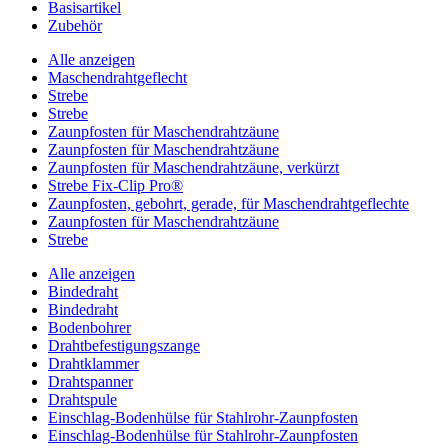
Basisartikel
Zubehör
Alle anzeigen
Maschendrahtgeflecht
Strebe
Strebe
Zaunpfosten für Maschendrahtzäune
Zaunpfosten für Maschendrahtzäune
Zaunpfosten für Maschendrahtzäune, verkürzt
Strebe Fix-Clip Pro®
Zaunpfosten, gebohrt, gerade, für Maschendrahtgeflechte
Zaunpfosten für Maschendrahtzäune
Strebe
Alle anzeigen
Bindedraht
Bindedraht
Bodenbohrer
Drahtbefestigungszange
Drahtklammer
Drahtspanner
Drahtspule
Einschlag-Bodenhülse für Stahlrohr-Zaunpfosten
Einschlag-Bodenhülse für Stahlrohr-Zaunpfosten