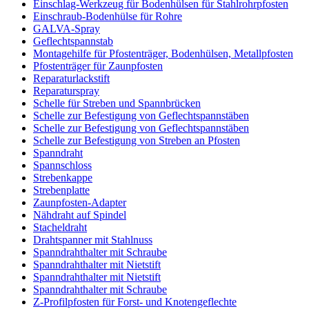
Einschlag-Werkzeug für Bodenhülsen für Stahlrohrpfosten
Einschraub-Bodenhülse für Rohre
GALVA-Spray
Geflechtspannstab
Montagehilfe für Pfostenträger, Bodenhülsen, Metallpfosten
Pfostenträger für Zaunpfosten
Reparaturlackstift
Reparaturspray
Schelle für Streben und Spannbrücken
Schelle zur Befestigung von Geflechtspannstäben
Schelle zur Befestigung von Geflechtspannstäben
Schelle zur Befestigung von Streben an Pfosten
Spanndraht
Spannschloss
Strebenkappe
Strebenplatte
Zaunpfosten-Adapter
Nähdraht auf Spindel
Stacheldraht
Drahtspanner mit Stahlnuss
Spanndrahthalter mit Schraube
Spanndrahthalter mit Nietstift
Spanndrahthalter mit Nietstift
Spanndrahthalter mit Schraube
Z-Profilpfosten für Forst- und Knotengeflechte