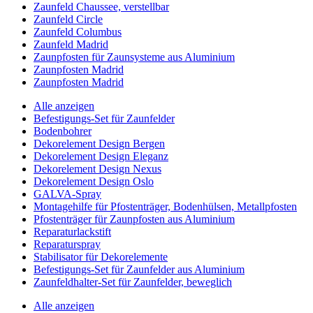
Zaunfeld Chaussee, verstellbar
Zaunfeld Circle
Zaunfeld Columbus
Zaunfeld Madrid
Zaunpfosten für Zaunsysteme aus Aluminium
Zaunpfosten Madrid
Zaunpfosten Madrid
Alle anzeigen
Befestigungs-Set für Zaunfelder
Bodenbohrer
Dekorelement Design Bergen
Dekorelement Design Eleganz
Dekorelement Design Nexus
Dekorelement Design Oslo
GALVA-Spray
Montagehilfe für Pfostenträger, Bodenhülsen, Metallpfosten
Pfostenträger für Zaunpfosten aus Aluminium
Reparaturlackstift
Reparaturspray
Stabilisator für Dekorelemente
Befestigungs-Set für Zaunfelder aus Aluminium
Zaunfeldhalter-Set für Zaunfelder, beweglich
Alle anzeigen