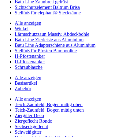
Batu Line Zaunbrett gefräst
Sichtschutzelement Baltrum Brisa
Stellfuß für elephant® Steckzäune
Alle anzeigen
Winkel
Lärmschutzzaun Massiv, Abdeckbohle
Batu Line Zierleiste aus Aluminium
Batu Line Adapterschiene aus Aluminium
Stellfuß für Pfosten Bambooline
H-Pfostenanker
U-Pfostenanker
Schraublasche
Alle anzeigen
Basisartikel
Zubehör
Alle anzeigen
Teich-Zaunfeld, Bogen mittig oben
Teich-Zaunfeld, Bogen mittig unten
Ziergitter Deco
Ziergeflecht Rondo
Sechseckgeflecht
Schweißgitter