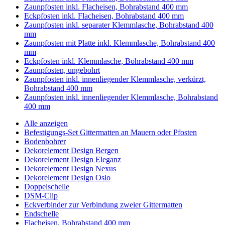
Zaunpfosten inkl. Flacheisen, Bohrabstand 400 mm
Eckpfosten inkl. Flacheisen, Bohrabstand 400 mm
Zaunpfosten inkl. separater Klemmlasche, Bohrabstand 400
mm
Zaunpfosten mit Platte inkl. Klemmlasche, Bohrabstand 400
mm
Eckpfosten inkl. Klemmlasche, Bohrabstand 400 mm
Zaunpfosten, ungebohrt
Zaunpfosten inkl. innenliegender Klemmlasche, verkürzt,
Bohrabstand 400 mm
Zaunpfosten inkl. innenliegender Klemmlasche, Bohrabstand
400 mm
Alle anzeigen
Befestigungs-Set Gittermatten an Mauern oder Pfosten
Bodenbohrer
Dekorelement Design Bergen
Dekorelement Design Eleganz
Dekorelement Design Nexus
Dekorelement Design Oslo
Doppelschelle
DSM-Clip
Eckverbinder zur Verbindung zweier Gittermatten
Endschelle
Flacheisen, Bohrabstand 400 mm