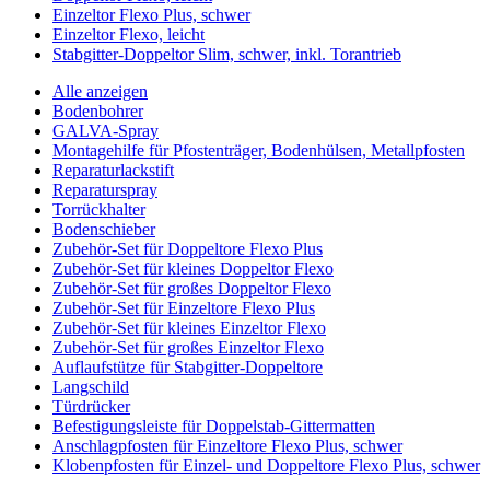
Einzeltor Flexo Plus, schwer
Einzeltor Flexo, leicht
Stabgitter-Doppeltor Slim, schwer, inkl. Torantrieb
Alle anzeigen
Bodenbohrer
GALVA-Spray
Montagehilfe für Pfostenträger, Bodenhülsen, Metallpfosten
Reparaturlackstift
Reparaturspray
Torrückhalter
Bodenschieber
Zubehör-Set für Doppeltore Flexo Plus
Zubehör-Set für kleines Doppeltor Flexo
Zubehör-Set für großes Doppeltor Flexo
Zubehör-Set für Einzeltore Flexo Plus
Zubehör-Set für kleines Einzeltor Flexo
Zubehör-Set für großes Einzeltor Flexo
Auflaufstütze für Stabgitter-Doppeltore
Langschild
Türdrücker
Befestigungsleiste für Doppelstab-Gittermatten
Anschlagpfosten für Einzeltore Flexo Plus, schwer
Klobenpfosten für Einzel- und Doppeltore Flexo Plus, schwer