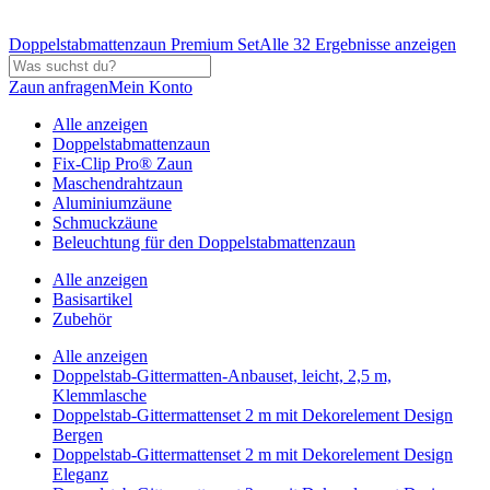
Doppelstabmattenzaun Premium Set
Alle 32 Ergebnisse anzeigen
Zaun anfragen
Mein Konto
Alle anzeigen
Doppelstabmattenzaun
Fix-Clip Pro® Zaun
Maschendrahtzaun
Aluminiumzäune
Schmuckzäune
Beleuchtung für den Doppelstabmattenzaun
Alle anzeigen
Basisartikel
Zubehör
Alle anzeigen
Doppelstab-Gittermatten-Anbauset, leicht, 2,5 m,
Klemmlasche
Doppelstab-Gittermattenset 2 m mit Dekorelement Design
Bergen
Doppelstab-Gittermattenset 2 m mit Dekorelement Design
Eleganz