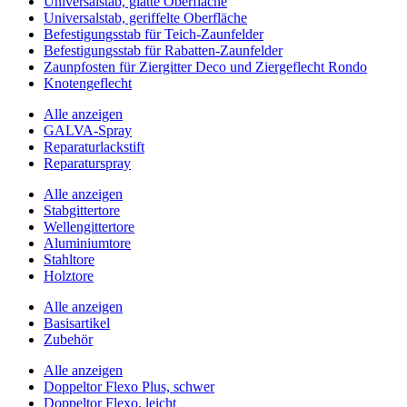
Universalstab, glatte Oberfläche
Universalstab, geriffelte Oberfläche
Befestigungsstab für Teich-Zaunfelder
Befestigungsstab für Rabatten-Zaunfelder
Zaunpfosten für Ziergitter Deco und Ziergeflecht Rondo
Knotengeflecht
Alle anzeigen
GALVA-Spray
Reparaturlackstift
Reparaturspray
Alle anzeigen
Stabgittertore
Wellengittertore
Aluminiumtore
Stahltore
Holztore
Alle anzeigen
Basisartikel
Zubehör
Alle anzeigen
Doppeltor Flexo Plus, schwer
Doppeltor Flexo, leicht