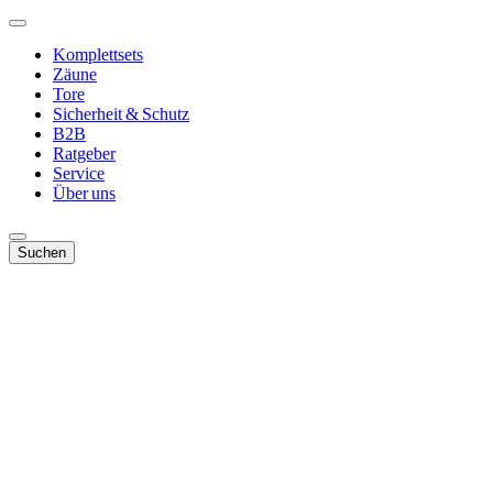
Komplettsets
Zäune
Tore
Sicherheit & Schutz
B2B
Ratgeber
Service
Über uns
Suchen