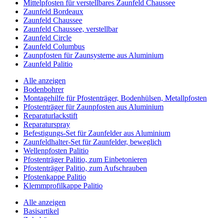
Mittelpfosten für verstellbares Zaunfeld Chaussee
Zaunfeld Bordeaux
Zaunfeld Chaussee
Zaunfeld Chaussee, verstellbar
Zaunfeld Circle
Zaunfeld Columbus
Zaunpfosten für Zaunsysteme aus Aluminium
Zaunfeld Palitio
Alle anzeigen
Bodenbohrer
Montagehilfe für Pfostenträger, Bodenhülsen, Metallpfosten
Pfostenträger für Zaunpfosten aus Aluminium
Reparaturlackstift
Reparaturspray
Befestigungs-Set für Zaunfelder aus Aluminium
Zaunfeldhalter-Set für Zaunfelder, beweglich
Wellenpfosten Palitio
Pfostenträger Palitio, zum Einbetonieren
Pfostenträger Palitio, zum Aufschrauben
Pfostenkappe Palitio
Klemmprofilkappe Palitio
Alle anzeigen
Basisartikel