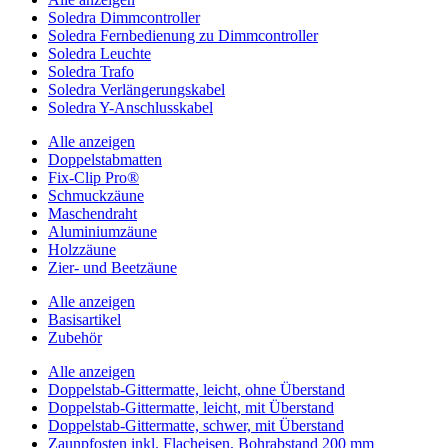
Soledra Dimmcontroller
Soledra Fernbedienung zu Dimmcontroller
Soledra Leuchte
Soledra Trafo
Soledra Verlängerungskabel
Soledra Y-Anschlusskabel
Alle anzeigen
Doppelstabmatten
Fix-Clip Pro®
Schmuckzäune
Maschendraht
Aluminiumzäune
Holzzäune
Zier- und Beetzäune
Alle anzeigen
Basisartikel
Zubehör
Alle anzeigen
Doppelstab-Gittermatte, leicht, ohne Überstand
Doppelstab-Gittermatte, leicht, mit Überstand
Doppelstab-Gittermatte, schwer, mit Überstand
Zaunpfosten inkl. Flacheisen, Bohrabstand 200 mm