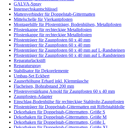
GALVA-Spray
Innensechskantschlüssel
Mattenverbinder für Doppelstab-Gittermatten
Mittelschelle für Vierkantpfosten
Montagehilfe für Pfostenträger, Bodenhülsen, Metallpfosten
Pfostenkappe für rechteckige Metallpfosten
Pfostenkappe für rechteckige Metallpfosten
Pfostenträger für Zaunpfosten 60 x 40 mm
Pfostenträger für Zaunpfosten 60 x 40 mm
Pfostenträger für Zaunpfosten 60 x 40 mm auf L-Randsteinen
Pfostenträger für Zaunpfosten 60 x 40 mm auf L-Randsteinen
Reparaturlackstift
Reparaturspray
Stabilisator für Dekorelemente
Umbau-Set Eckbert
Zaunerhöhung Erhard inkl. Klemmlasche
Flacheisen, Bohrabstand 200 mm
Pfostenverstärkung Arnold für Zaunpfosten 60 x 40 mm
Zaunpfosten-Adapter
Einschlag-Bodenhülse für rechteckige Stahlrohr-Zaunpfosten
Pfostenträger für Doppelstab-Gittermatten mit Riffelstahldolle
Dekorhaken für Doppelstab-Gittermatten, Größe S
Dekorhaken für Doppelstab-Gittermatten, Größe M
Dekorhaken für Doppelstab-Gittermatten, Größe L
Dekorhaken für Doppelstab-Gittermatten, Größe XL