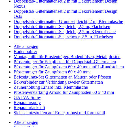
Doppelstab-Gittermattenset 2 m mit Dekorelement Design
Nexus
Doppelstab-Gittermattenset 2 m mit Dekorelement Design
Oslo
Doppelstab-Gittermatten-Grundset, leicht, 2 m, Klemmlasche
Doppelstab-Gittermatten-Set, leicht, 2,5 m, Flacheisen
Doppelstab-Gittermatten-Set, leicht, 2,5 m, Klemmlasche
Doppelstab-Gittermatten-Set, schwer, 2,5 m, Flacheisen
Alle anzeigen
Bodenbohrer
Montagehilfe für Pfostenträger, Bodenhülsen, Metallpfosten
Pfostenträger für Eckpfosten für Doppelstab-Gittermatten
Pfostenträger für Zaunpfosten 60 x 40 mm auf L-Randsteinen
Pfostenträger für Zaunpfosten 60 x 40 mm
Befestigungs-Set Gittermatten an Mauern oder Pfosten
Eckverbinder zur Verbindung zweier Gittermatten
Zaunerhöhung Erhard inkl. Klemmlasche
Pfostenverstärkung Arnold für Zaunpfosten 60 x 40 mm
GALVA-Spray
Reparaturspray
Reparaturlackstift
Sichtschutzstreifen auf Rolle, robust und formstabil
Alle anzeigen