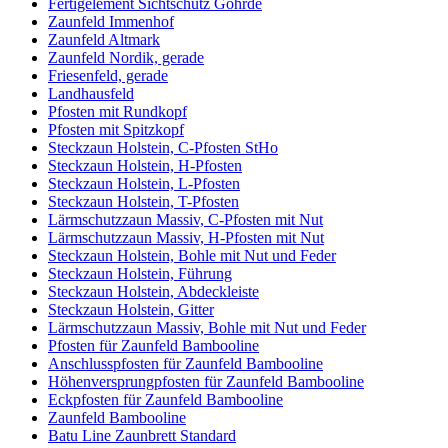
Fertigelement Sichtschutz Göhrde
Zaunfeld Immenhof
Zaunfeld Altmark
Zaunfeld Nordik, gerade
Friesenfeld, gerade
Landhausfeld
Pfosten mit Rundkopf
Pfosten mit Spitzkopf
Steckzaun Holstein, C-Pfosten StHo
Steckzaun Holstein, H-Pfosten
Steckzaun Holstein, L-Pfosten
Steckzaun Holstein, T-Pfosten
Lärmschutzzaun Massiv, C-Pfosten mit Nut
Lärmschutzzaun Massiv, H-Pfosten mit Nut
Steckzaun Holstein, Bohle mit Nut und Feder
Steckzaun Holstein, Führung
Steckzaun Holstein, Abdeckleiste
Steckzaun Holstein, Gitter
Lärmschutzzaun Massiv, Bohle mit Nut und Feder
Pfosten für Zaunfeld Bambooline
Anschlusspfosten für Zaunfeld Bambooline
Höhenversprungpfosten für Zaunfeld Bambooline
Eckpfosten für Zaunfeld Bambooline
Zaunfeld Bambooline
Batu Line Zaunbrett Standard