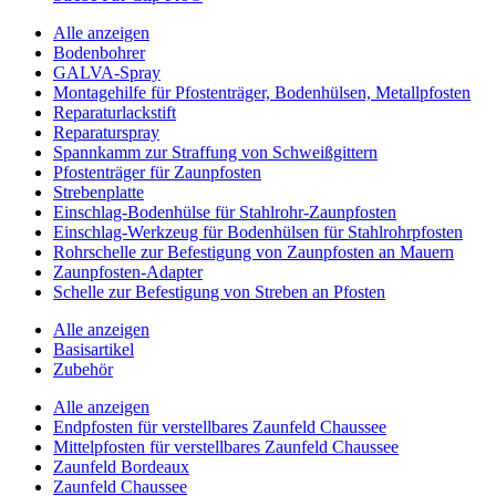
Alle anzeigen
Bodenbohrer
GALVA-Spray
Montagehilfe für Pfostenträger, Bodenhülsen, Metallpfosten
Reparaturlackstift
Reparaturspray
Spannkamm zur Straffung von Schweißgittern
Pfostenträger für Zaunpfosten
Strebenplatte
Einschlag-Bodenhülse für Stahlrohr-Zaunpfosten
Einschlag-Werkzeug für Bodenhülsen für Stahlrohrpfosten
Rohrschelle zur Befestigung von Zaunpfosten an Mauern
Zaunpfosten-Adapter
Schelle zur Befestigung von Streben an Pfosten
Alle anzeigen
Basisartikel
Zubehör
Alle anzeigen
Endpfosten für verstellbares Zaunfeld Chaussee
Mittelpfosten für verstellbares Zaunfeld Chaussee
Zaunfeld Bordeaux
Zaunfeld Chaussee