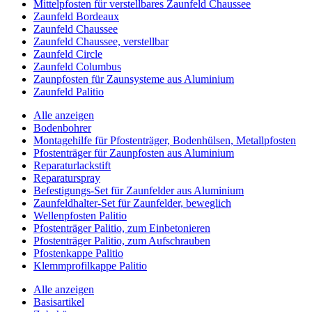
Mittelpfosten für verstellbares Zaunfeld Chaussee
Zaunfeld Bordeaux
Zaunfeld Chaussee
Zaunfeld Chaussee, verstellbar
Zaunfeld Circle
Zaunfeld Columbus
Zaunpfosten für Zaunsysteme aus Aluminium
Zaunfeld Palitio
Alle anzeigen
Bodenbohrer
Montagehilfe für Pfostenträger, Bodenhülsen, Metallpfosten
Pfostenträger für Zaunpfosten aus Aluminium
Reparaturlackstift
Reparaturspray
Befestigungs-Set für Zaunfelder aus Aluminium
Zaunfeldhalter-Set für Zaunfelder, beweglich
Wellenpfosten Palitio
Pfostenträger Palitio, zum Einbetonieren
Pfostenträger Palitio, zum Aufschrauben
Pfostenkappe Palitio
Klemmprofilkappe Palitio
Alle anzeigen
Basisartikel