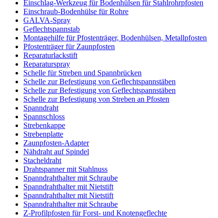
Einschlag-Werkzeug für Bodenhülsen für Stahlrohrpfosten
Einschraub-Bodenhülse für Rohre
GALVA-Spray
Geflechtspannstab
Montagehilfe für Pfostenträger, Bodenhülsen, Metallpfosten
Pfostenträger für Zaunpfosten
Reparaturlackstift
Reparaturspray
Schelle für Streben und Spannbrücken
Schelle zur Befestigung von Geflechtspannstäben
Schelle zur Befestigung von Geflechtspannstäben
Schelle zur Befestigung von Streben an Pfosten
Spanndraht
Spannschloss
Strebenkappe
Strebenplatte
Zaunpfosten-Adapter
Nähdraht auf Spindel
Stacheldraht
Drahtspanner mit Stahlnuss
Spanndrahthalter mit Schraube
Spanndrahthalter mit Nietstift
Spanndrahthalter mit Nietstift
Spanndrahthalter mit Schraube
Z-Profilpfosten für Forst- und Knotengeflechte