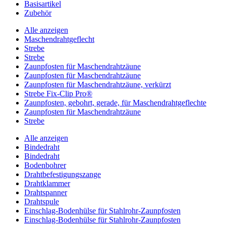
Basisartikel
Zubehör
Alle anzeigen
Maschendrahtgeflecht
Strebe
Strebe
Zaunpfosten für Maschendrahtzäune
Zaunpfosten für Maschendrahtzäune
Zaunpfosten für Maschendrahtzäune, verkürzt
Strebe Fix-Clip Pro®
Zaunpfosten, gebohrt, gerade, für Maschendrahtgeflechte
Zaunpfosten für Maschendrahtzäune
Strebe
Alle anzeigen
Bindedraht
Bindedraht
Bodenbohrer
Drahtbefestigungszange
Drahtklammer
Drahtspanner
Drahtspule
Einschlag-Bodenhülse für Stahlrohr-Zaunpfosten
Einschlag-Bodenhülse für Stahlrohr-Zaunpfosten