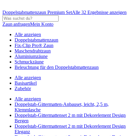
Doppelstabmattenzaun Premium Set
Alle 32 Ergebnisse anzeigen
Zaun anfragen
Mein Konto
Alle anzeigen
Doppelstabmattenzaun
Fix-Clip Pro® Zaun
Maschendrahtzaun
Aluminiumzäune
Schmuckzäune
Beleuchtung für den Doppelstabmattenzaun
Alle anzeigen
Basisartikel
Zubehör
Alle anzeigen
Doppelstab-Gittermatten-Anbauset, leicht, 2,5 m,
Klemmlasche
Doppelstab-Gittermattenset 2 m mit Dekorelement Design
Bergen
Doppelstab-Gittermattenset 2 m mit Dekorelement Design
Eleganz