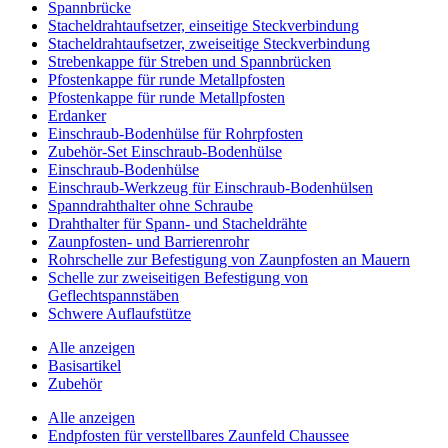
Spannbrücke
Stacheldrahtaufsetzer, einseitige Steckverbindung
Stacheldrahtaufsetzer, zweiseitige Steckverbindung
Strebenkappe für Streben und Spannbrücken
Pfostenkappe für runde Metallpfosten
Pfostenkappe für runde Metallpfosten
Erdanker
Einschraub-Bodenhülse für Rohrpfosten
Zubehör-Set Einschraub-Bodenhülse
Einschraub-Bodenhülse
Einschraub-Werkzeug für Einschraub-Bodenhülsen
Spanndrahthalter ohne Schraube
Drahthalter für Spann- und Stacheldrähte
Zaunpfosten- und Barrierenrohr
Rohrschelle zur Befestigung von Zaunpfosten an Mauern
Schelle zur zweiseitigen Befestigung von
Geflechtspannstäben
Schwere Auflaufstütze
Alle anzeigen
Basisartikel
Zubehör
Alle anzeigen
Endpfosten für verstellbares Zaunfeld Chaussee