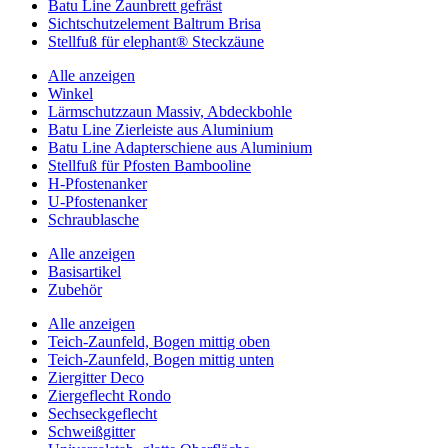
Batu Line Zaunbrett gefräst
Sichtschutzelement Baltrum Brisa
Stellfuß für elephant® Steckzäune
Alle anzeigen
Winkel
Lärmschutzzaun Massiv, Abdeckbohle
Batu Line Zierleiste aus Aluminium
Batu Line Adapterschiene aus Aluminium
Stellfuß für Pfosten Bambooline
H-Pfostenanker
U-Pfostenanker
Schraublasche
Alle anzeigen
Basisartikel
Zubehör
Alle anzeigen
Teich-Zaunfeld, Bogen mittig oben
Teich-Zaunfeld, Bogen mittig unten
Ziergitter Deco
Ziergeflecht Rondo
Sechseckgeflecht
Schweißgitter