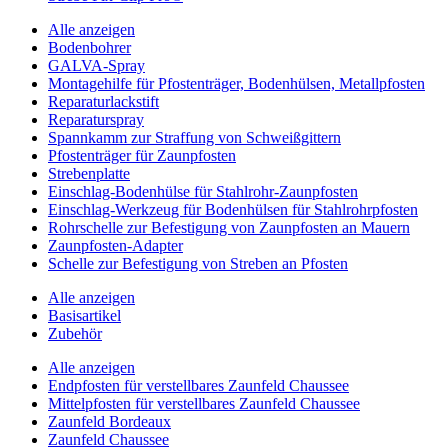
Alle anzeigen
Bodenbohrer
GALVA-Spray
Montagehilfe für Pfostenträger, Bodenhülsen, Metallpfosten
Reparaturlackstift
Reparaturspray
Spannkamm zur Straffung von Schweißgittern
Pfostenträger für Zaunpfosten
Strebenplatte
Einschlag-Bodenhülse für Stahlrohr-Zaunpfosten
Einschlag-Werkzeug für Bodenhülsen für Stahlrohrpfosten
Rohrschelle zur Befestigung von Zaunpfosten an Mauern
Zaunpfosten-Adapter
Schelle zur Befestigung von Streben an Pfosten
Alle anzeigen
Basisartikel
Zubehör
Alle anzeigen
Endpfosten für verstellbares Zaunfeld Chaussee
Mittelpfosten für verstellbares Zaunfeld Chaussee
Zaunfeld Bordeaux
Zaunfeld Chaussee