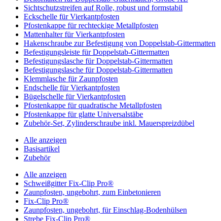
Sichtschutzstreifen auf Rolle, robust und formstabil
Eckschelle für Vierkantpfosten
Pfostenkappe für rechteckige Metallpfosten
Mattenhalter für Vierkantpfosten
Hakenschraube zur Befestigung von Doppelstab-Gittermatten
Befestigungsleiste für Doppelstab-Gittermatten
Befestigungslasche für Doppelstab-Gittermatten
Befestigungslasche für Doppelstab-Gittermatten
Klemmlasche für Zaunpfosten
Endschelle für Vierkantpfosten
Bügelschelle für Vierkantpfosten
Pfostenkappe für quadratische Metallpfosten
Pfostenkappe für glatte Universalstäbe
Zubehör-Set, Zylinderschraube inkl. Mauerspreizdübel
Alle anzeigen
Basisartikel
Zubehör
Alle anzeigen
Schweißgitter Fix-Clip Pro®
Zaunpfosten, ungebohrt, zum Einbetonieren
Fix-Clip Pro®
Zaunpfosten, ungebohrt, für Einschlag-Bodenhülsen
Strebe Fix-Clip Pro®