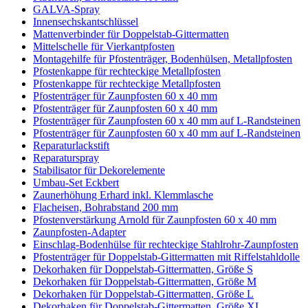
GALVA-Spray
Innensechskantschlüssel
Mattenverbinder für Doppelstab-Gittermatten
Mittelschelle für Vierkantpfosten
Montagehilfe für Pfostenträger, Bodenhülsen, Metallpfosten
Pfostenkappe für rechteckige Metallpfosten
Pfostenkappe für rechteckige Metallpfosten
Pfostenträger für Zaunpfosten 60 x 40 mm
Pfostenträger für Zaunpfosten 60 x 40 mm
Pfostenträger für Zaunpfosten 60 x 40 mm auf L-Randsteinen
Pfostenträger für Zaunpfosten 60 x 40 mm auf L-Randsteinen
Reparaturlackstift
Reparaturspray
Stabilisator für Dekorelemente
Umbau-Set Eckbert
Zaunerhöhung Erhard inkl. Klemmlasche
Flacheisen, Bohrabstand 200 mm
Pfostenverstärkung Arnold für Zaunpfosten 60 x 40 mm
Zaunpfosten-Adapter
Einschlag-Bodenhülse für rechteckige Stahlrohr-Zaunpfosten
Pfostenträger für Doppelstab-Gittermatten mit Riffelstahldolle
Dekorhaken für Doppelstab-Gittermatten, Größe S
Dekorhaken für Doppelstab-Gittermatten, Größe M
Dekorhaken für Doppelstab-Gittermatten, Größe L
Dekorhaken für Doppelstab-Gittermatten, Größe XL