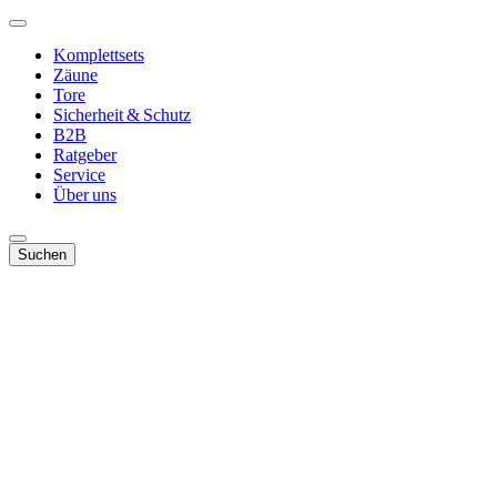
Komplettsets
Zäune
Tore
Sicherheit & Schutz
B2B
Ratgeber
Service
Über uns
Suchen