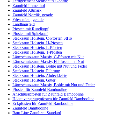
Fertigelement Sichtschutz Göhrde
Zaunfeld Immenhof
Zaunfeld Altmark
Zaunfeld Nordik, gerade
Friesenfeld, gerade
Landhausfeld
Pfosten mit Rundkopf
Pfosten mit Spitzkopf
Steckzaun Holstein, C-Pfosten StHo
Steckzaun Holstein, H-Pfosten
Steckzaun Holstein, L-Pfosten
Steckzaun Holstein, T-Pfosten
Lärmschutzzaun Massiv, C-Pfosten mit Nut
Lärmschutzzaun Massiv, H-Pfosten mit Nut
Steckzaun Holstein, Bohle mit Nut und Feder
Steckzaun Holstein, Führung
Steckzaun Holstein, Abdeckleiste
Steckzaun Holstein, Gitter
Lärmschutzzaun Massiv, Bohle mit Nut und Feder
Pfosten für Zaunfeld Bambooline
Anschlusspfosten für Zaunfeld Bambooline
Höhenversprungpfosten für Zaunfeld Bambooline
Eckpfosten für Zaunfeld Bambooline
Zaunfeld Bambooline
Batu Line Zaunbrett Standard