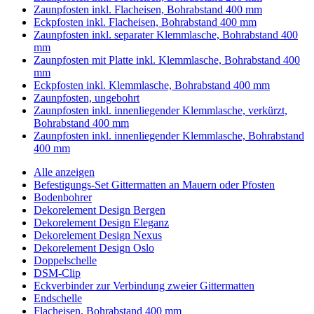
Zaunpfosten inkl. Flacheisen, Bohrabstand 400 mm
Eckpfosten inkl. Flacheisen, Bohrabstand 400 mm
Zaunpfosten inkl. separater Klemmlasche, Bohrabstand 400
mm
Zaunpfosten mit Platte inkl. Klemmlasche, Bohrabstand 400
mm
Eckpfosten inkl. Klemmlasche, Bohrabstand 400 mm
Zaunpfosten, ungebohrt
Zaunpfosten inkl. innenliegender Klemmlasche, verkürzt,
Bohrabstand 400 mm
Zaunpfosten inkl. innenliegender Klemmlasche, Bohrabstand
400 mm
Alle anzeigen
Befestigungs-Set Gittermatten an Mauern oder Pfosten
Bodenbohrer
Dekorelement Design Bergen
Dekorelement Design Eleganz
Dekorelement Design Nexus
Dekorelement Design Oslo
Doppelschelle
DSM-Clip
Eckverbinder zur Verbindung zweier Gittermatten
Endschelle
Flacheisen, Bohrabstand 400 mm