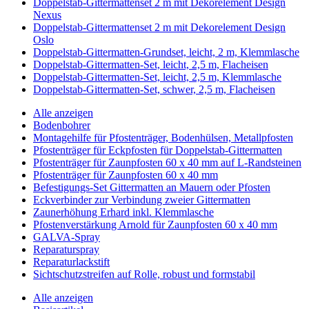
Doppelstab-Gittermattenset 2 m mit Dekorelement Design
Nexus
Doppelstab-Gittermattenset 2 m mit Dekorelement Design
Oslo
Doppelstab-Gittermatten-Grundset, leicht, 2 m, Klemmlasche
Doppelstab-Gittermatten-Set, leicht, 2,5 m, Flacheisen
Doppelstab-Gittermatten-Set, leicht, 2,5 m, Klemmlasche
Doppelstab-Gittermatten-Set, schwer, 2,5 m, Flacheisen
Alle anzeigen
Bodenbohrer
Montagehilfe für Pfostenträger, Bodenhülsen, Metallpfosten
Pfostenträger für Eckpfosten für Doppelstab-Gittermatten
Pfostenträger für Zaunpfosten 60 x 40 mm auf L-Randsteinen
Pfostenträger für Zaunpfosten 60 x 40 mm
Befestigungs-Set Gittermatten an Mauern oder Pfosten
Eckverbinder zur Verbindung zweier Gittermatten
Zaunerhöhung Erhard inkl. Klemmlasche
Pfostenverstärkung Arnold für Zaunpfosten 60 x 40 mm
GALVA-Spray
Reparaturspray
Reparaturlackstift
Sichtschutzstreifen auf Rolle, robust und formstabil
Alle anzeigen