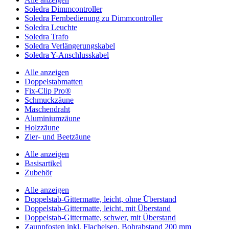
Soledra Dimmcontroller
Soledra Fernbedienung zu Dimmcontroller
Soledra Leuchte
Soledra Trafo
Soledra Verlängerungskabel
Soledra Y-Anschlusskabel
Alle anzeigen
Doppelstabmatten
Fix-Clip Pro®
Schmuckzäune
Maschendraht
Aluminiumzäune
Holzzäune
Zier- und Beetzäune
Alle anzeigen
Basisartikel
Zubehör
Alle anzeigen
Doppelstab-Gittermatte, leicht, ohne Überstand
Doppelstab-Gittermatte, leicht, mit Überstand
Doppelstab-Gittermatte, schwer, mit Überstand
Zaunpfosten inkl. Flacheisen, Bohrabstand 200 mm