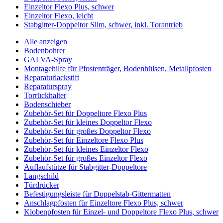
Einzeltor Flexo Plus, schwer
Einzeltor Flexo, leicht
Stabgitter-Doppeltor Slim, schwer, inkl. Torantrieb
Alle anzeigen
Bodenbohrer
GALVA-Spray
Montagehilfe für Pfostenträger, Bodenhülsen, Metallpfosten
Reparaturlackstift
Reparaturspray
Torrückhalter
Bodenschieber
Zubehör-Set für Doppeltore Flexo Plus
Zubehör-Set für kleines Doppeltor Flexo
Zubehör-Set für großes Doppeltor Flexo
Zubehör-Set für Einzeltore Flexo Plus
Zubehör-Set für kleines Einzeltor Flexo
Zubehör-Set für großes Einzeltor Flexo
Auflaufstütze für Stabgitter-Doppeltore
Langschild
Türdrücker
Befestigungsleiste für Doppelstab-Gittermatten
Anschlagpfosten für Einzeltore Flexo Plus, schwer
Klobenpfosten für Einzel- und Doppeltore Flexo Plus, schwer