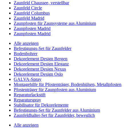
Zaunfeld Chaussee, verstellbar
Zaunfeld Circle
Zaunfeld Columbus
Zaunfeld Madrid
Zaunpfosten für Zaunsysteme aus Aluminium
Zaunpfosten Madrid
Zaunpfosten Madrid
Alle anzeigen
Befestigungs-Set für Zaunfelder
Bodenbohrer
Dekorelement Design Bergen
Dekorelement Design Eleganz
Dekorelement Design Nexus
Dekorelement Design Oslo
GALVA-Spray
Montagehilfe für Pfostenträger, Bodenhülsen, Metallpfosten
Pfostenträger für Zaunpfosten aus Aluminium
Reparaturlackstift
Reparaturspray
Stabilisator für Dekorelemente
Befestigungs-Set für Zaunfelder aus Aluminium
Zaunfeldhalter-Set für Zaunfelder, beweglich
Alle anzeigen