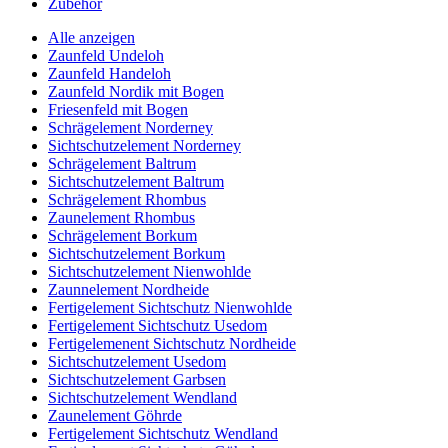
Zubehör
Alle anzeigen
Zaunfeld Undeloh
Zaunfeld Handeloh
Zaunfeld Nordik mit Bogen
Friesenfeld mit Bogen
Schrägelement Norderney
Sichtschutzelement Norderney
Schrägelement Baltrum
Sichtschutzelement Baltrum
Schrägelement Rhombus
Zaunelement Rhombus
Schrägelement Borkum
Sichtschutzelement Borkum
Sichtschutzelement Nienwohlde
Zaunnelement Nordheide
Fertigelement Sichtschutz Nienwohlde
Fertigelement Sichtschutz Usedom
Fertigelemenent Sichtschutz Nordheide
Sichtschutzelement Usedom
Sichtschutzelement Garbsen
Sichtschutzelement Wendland
Zaunelement Göhrde
Fertigelement Sichtschutz Wendland