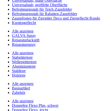
Universalstab, glatte Oberfläche
Universalstab, geriffelte Oberfläche
Befestigungsstab für Teich-Zaunfelder
Befestigungsstab für Rabatten-Zaunfelder
Zaunpfosten für Ziergitter Deco und Ziergeflecht Rondo
Knotengeflecht
Alle anzeigen
GALVA-Spray
Reparaturlackstift
Reparaturspray
Alle anzeigen
Stabgittertore
Wellengittertore
Aluminiumtore
Stahltore
Holztore
Alle anzeigen
Basisartikel
Zubehör
Alle anzeigen
Doppeltor Flexo Plus, schwer
Doppeltor Flexo, leicht