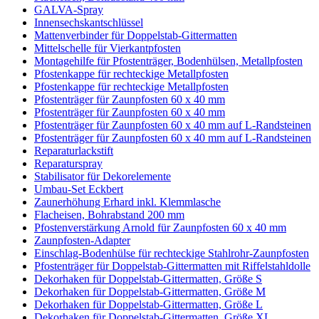
GALVA-Spray
Innensechskantschlüssel
Mattenverbinder für Doppelstab-Gittermatten
Mittelschelle für Vierkantpfosten
Montagehilfe für Pfostenträger, Bodenhülsen, Metallpfosten
Pfostenkappe für rechteckige Metallpfosten
Pfostenkappe für rechteckige Metallpfosten
Pfostenträger für Zaunpfosten 60 x 40 mm
Pfostenträger für Zaunpfosten 60 x 40 mm
Pfostenträger für Zaunpfosten 60 x 40 mm auf L-Randsteinen
Pfostenträger für Zaunpfosten 60 x 40 mm auf L-Randsteinen
Reparaturlackstift
Reparaturspray
Stabilisator für Dekorelemente
Umbau-Set Eckbert
Zaunerhöhung Erhard inkl. Klemmlasche
Flacheisen, Bohrabstand 200 mm
Pfostenverstärkung Arnold für Zaunpfosten 60 x 40 mm
Zaunpfosten-Adapter
Einschlag-Bodenhülse für rechteckige Stahlrohr-Zaunpfosten
Pfostenträger für Doppelstab-Gittermatten mit Riffelstahldolle
Dekorhaken für Doppelstab-Gittermatten, Größe S
Dekorhaken für Doppelstab-Gittermatten, Größe M
Dekorhaken für Doppelstab-Gittermatten, Größe L
Dekorhaken für Doppelstab-Gittermatten, Größe XL