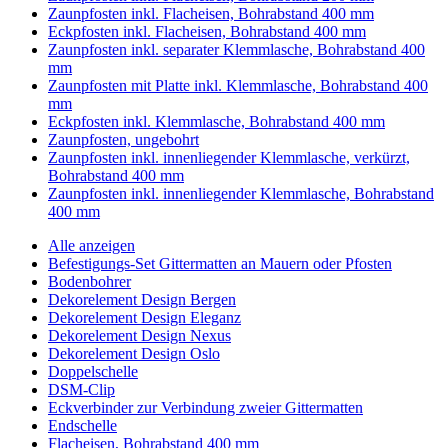
Zaunpfosten inkl. Flacheisen, Bohrabstand 400 mm
Eckpfosten inkl. Flacheisen, Bohrabstand 400 mm
Zaunpfosten inkl. separater Klemmlasche, Bohrabstand 400
mm
Zaunpfosten mit Platte inkl. Klemmlasche, Bohrabstand 400
mm
Eckpfosten inkl. Klemmlasche, Bohrabstand 400 mm
Zaunpfosten, ungebohrt
Zaunpfosten inkl. innenliegender Klemmlasche, verkürzt,
Bohrabstand 400 mm
Zaunpfosten inkl. innenliegender Klemmlasche, Bohrabstand
400 mm
Alle anzeigen
Befestigungs-Set Gittermatten an Mauern oder Pfosten
Bodenbohrer
Dekorelement Design Bergen
Dekorelement Design Eleganz
Dekorelement Design Nexus
Dekorelement Design Oslo
Doppelschelle
DSM-Clip
Eckverbinder zur Verbindung zweier Gittermatten
Endschelle
Flacheisen, Bohrabstand 400 mm