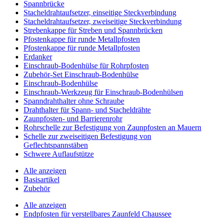
Spannbrücke
Stacheldrahtaufsetzer, einseitige Steckverbindung
Stacheldrahtaufsetzer, zweiseitige Steckverbindung
Strebenkappe für Streben und Spannbrücken
Pfostenkappe für runde Metallpfosten
Pfostenkappe für runde Metallpfosten
Erdanker
Einschraub-Bodenhülse für Rohrpfosten
Zubehör-Set Einschraub-Bodenhülse
Einschraub-Bodenhülse
Einschraub-Werkzeug für Einschraub-Bodenhülsen
Spanndrahthalter ohne Schraube
Drahthalter für Spann- und Stacheldrähte
Zaunpfosten- und Barrierenrohr
Rohrschelle zur Befestigung von Zaunpfosten an Mauern
Schelle zur zweiseitigen Befestigung von
Geflechtspannstäben
Schwere Auflaufstütze
Alle anzeigen
Basisartikel
Zubehör
Alle anzeigen
Endpfosten für verstellbares Zaunfeld Chaussee