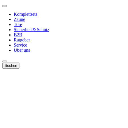
Komplettsets
Zäune
Tore
Sicherheit & Schutz
B2B
Ratgeber
Service
Über uns
Suchen