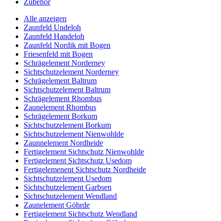
Zubehör
Alle anzeigen
Zaunfeld Undeloh
Zaunfeld Handeloh
Zaunfeld Nordik mit Bogen
Friesenfeld mit Bogen
Schrägelement Norderney
Sichtschutzelement Norderney
Schrägelement Baltrum
Sichtschutzelement Baltrum
Schrägelement Rhombus
Zaunelement Rhombus
Schrägelement Borkum
Sichtschutzelement Borkum
Sichtschutzelement Nienwohlde
Zaunnelement Nordheide
Fertigelement Sichtschutz Nienwohlde
Fertigelement Sichtschutz Usedom
Fertigelemenent Sichtschutz Nordheide
Sichtschutzelement Usedom
Sichtschutzelement Garbsen
Sichtschutzelement Wendland
Zaunelement Göhrde
Fertigelement Sichtschutz Wendland