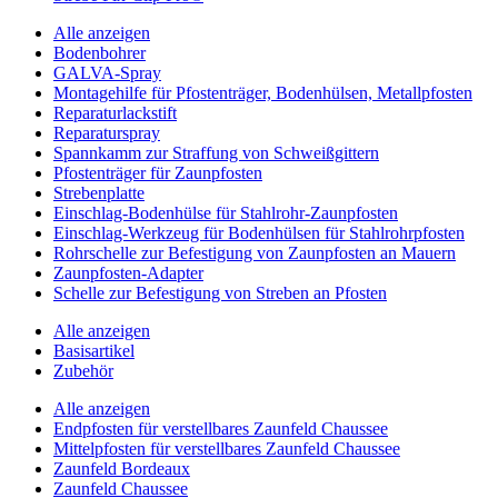
Alle anzeigen
Bodenbohrer
GALVA-Spray
Montagehilfe für Pfostenträger, Bodenhülsen, Metallpfosten
Reparaturlackstift
Reparaturspray
Spannkamm zur Straffung von Schweißgittern
Pfostenträger für Zaunpfosten
Strebenplatte
Einschlag-Bodenhülse für Stahlrohr-Zaunpfosten
Einschlag-Werkzeug für Bodenhülsen für Stahlrohrpfosten
Rohrschelle zur Befestigung von Zaunpfosten an Mauern
Zaunpfosten-Adapter
Schelle zur Befestigung von Streben an Pfosten
Alle anzeigen
Basisartikel
Zubehör
Alle anzeigen
Endpfosten für verstellbares Zaunfeld Chaussee
Mittelpfosten für verstellbares Zaunfeld Chaussee
Zaunfeld Bordeaux
Zaunfeld Chaussee