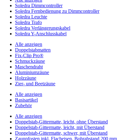
Soledra Dimmcontroller
Soledra Fernbedienung zu Dimmcontroller
Soledra Leuchte
Soledra Trafo
Soledra Verlängerungskabel
Soledra Y-Anschlusskabel
Alle anzeigen
Doppelstabmatten
Fix-Clip Pro®
Schmuckzäune
Maschendraht
Aluminiumzäune
Holzzäune
Zier- und Beetzäune
Alle anzeigen
Basisartikel
Zubehör
Alle anzeigen
Doppelstab-Gittermatte, leicht, ohne Überstand
Doppelstab-Gittermatte, leicht, mit Überstand
Doppelstab-Gittermatte, schwer, mit Überstand
Zaunpfosten inkl. Flacheisen, Bohrabstand 200 mm