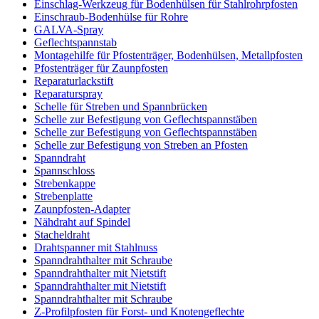
Einschlag-Werkzeug für Bodenhülsen für Stahlrohrpfosten
Einschraub-Bodenhülse für Rohre
GALVA-Spray
Geflechtspannstab
Montagehilfe für Pfostenträger, Bodenhülsen, Metallpfosten
Pfostenträger für Zaunpfosten
Reparaturlackstift
Reparaturspray
Schelle für Streben und Spannbrücken
Schelle zur Befestigung von Geflechtspannstäben
Schelle zur Befestigung von Geflechtspannstäben
Schelle zur Befestigung von Streben an Pfosten
Spanndraht
Spannschloss
Strebenkappe
Strebenplatte
Zaunpfosten-Adapter
Nähdraht auf Spindel
Stacheldraht
Drahtspanner mit Stahlnuss
Spanndrahthalter mit Schraube
Spanndrahthalter mit Nietstift
Spanndrahthalter mit Nietstift
Spanndrahthalter mit Schraube
Z-Profilpfosten für Forst- und Knotengeflechte