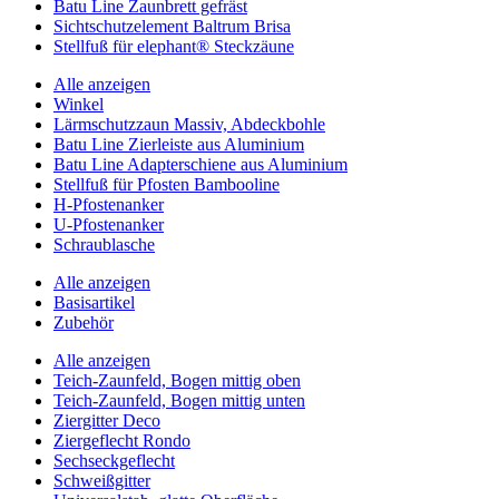
Batu Line Zaunbrett gefräst
Sichtschutzelement Baltrum Brisa
Stellfuß für elephant® Steckzäune
Alle anzeigen
Winkel
Lärmschutzzaun Massiv, Abdeckbohle
Batu Line Zierleiste aus Aluminium
Batu Line Adapterschiene aus Aluminium
Stellfuß für Pfosten Bambooline
H-Pfostenanker
U-Pfostenanker
Schraublasche
Alle anzeigen
Basisartikel
Zubehör
Alle anzeigen
Teich-Zaunfeld, Bogen mittig oben
Teich-Zaunfeld, Bogen mittig unten
Ziergitter Deco
Ziergeflecht Rondo
Sechseckgeflecht
Schweißgitter