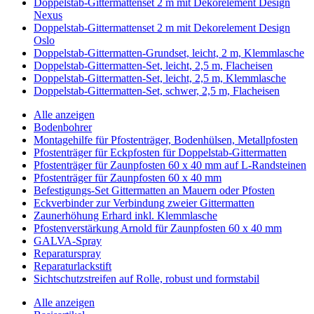
Doppelstab-Gittermattenset 2 m mit Dekorelement Design
Nexus
Doppelstab-Gittermattenset 2 m mit Dekorelement Design
Oslo
Doppelstab-Gittermatten-Grundset, leicht, 2 m, Klemmlasche
Doppelstab-Gittermatten-Set, leicht, 2,5 m, Flacheisen
Doppelstab-Gittermatten-Set, leicht, 2,5 m, Klemmlasche
Doppelstab-Gittermatten-Set, schwer, 2,5 m, Flacheisen
Alle anzeigen
Bodenbohrer
Montagehilfe für Pfostenträger, Bodenhülsen, Metallpfosten
Pfostenträger für Eckpfosten für Doppelstab-Gittermatten
Pfostenträger für Zaunpfosten 60 x 40 mm auf L-Randsteinen
Pfostenträger für Zaunpfosten 60 x 40 mm
Befestigungs-Set Gittermatten an Mauern oder Pfosten
Eckverbinder zur Verbindung zweier Gittermatten
Zaunerhöhung Erhard inkl. Klemmlasche
Pfostenverstärkung Arnold für Zaunpfosten 60 x 40 mm
GALVA-Spray
Reparaturspray
Reparaturlackstift
Sichtschutzstreifen auf Rolle, robust und formstabil
Alle anzeigen