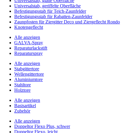
Universalstab, glatte Oberfläche
Universalstab, geriffelte Oberfläche
Befestigungsstab für Teich-Zaunfelder
Befestigungsstab für Rabatten-Zaunfelder
Zaunpfosten für Ziergitter Deco und Ziergeflecht Rondo
Knotengeflecht
Alle anzeigen
GALVA-Spray
Reparaturlackstift
Reparaturspray
Alle anzeigen
Stabgittertore
Wellengittertore
Aluminiumtore
Stahltore
Holztore
Alle anzeigen
Basisartikel
Zubehör
Alle anzeigen
Doppeltor Flexo Plus, schwer
Doppeltor Flexo, leicht