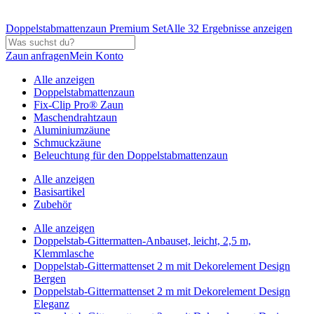
Doppelstabmattenzaun Premium Set
Alle 32 Ergebnisse anzeigen
Zaun anfragen
Mein Konto
Alle anzeigen
Doppelstabmattenzaun
Fix-Clip Pro® Zaun
Maschendrahtzaun
Aluminiumzäune
Schmuckzäune
Beleuchtung für den Doppelstabmattenzaun
Alle anzeigen
Basisartikel
Zubehör
Alle anzeigen
Doppelstab-Gittermatten-Anbauset, leicht, 2,5 m,
Klemmlasche
Doppelstab-Gittermattenset 2 m mit Dekorelement Design
Bergen
Doppelstab-Gittermattenset 2 m mit Dekorelement Design
Eleganz