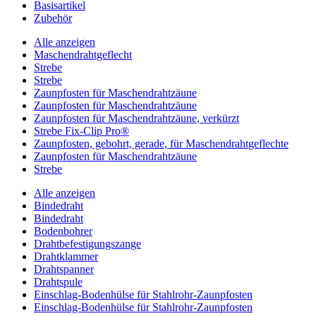
Basisartikel
Zubehör
Alle anzeigen
Maschendrahtgeflecht
Strebe
Strebe
Zaunpfosten für Maschendrahtzäune
Zaunpfosten für Maschendrahtzäune
Zaunpfosten für Maschendrahtzäune, verkürzt
Strebe Fix-Clip Pro®
Zaunpfosten, gebohrt, gerade, für Maschendrahtgeflechte
Zaunpfosten für Maschendrahtzäune
Strebe
Alle anzeigen
Bindedraht
Bindedraht
Bodenbohrer
Drahtbefestigungszange
Drahtklammer
Drahtspanner
Drahtspule
Einschlag-Bodenhülse für Stahlrohr-Zaunpfosten
Einschlag-Bodenhülse für Stahlrohr-Zaunpfosten