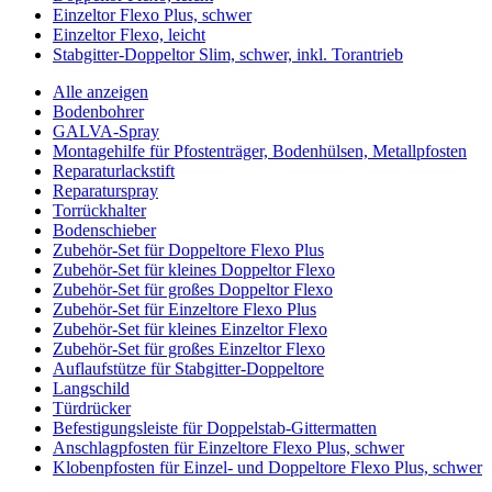
Einzeltor Flexo Plus, schwer
Einzeltor Flexo, leicht
Stabgitter-Doppeltor Slim, schwer, inkl. Torantrieb
Alle anzeigen
Bodenbohrer
GALVA-Spray
Montagehilfe für Pfostenträger, Bodenhülsen, Metallpfosten
Reparaturlackstift
Reparaturspray
Torrückhalter
Bodenschieber
Zubehör-Set für Doppeltore Flexo Plus
Zubehör-Set für kleines Doppeltor Flexo
Zubehör-Set für großes Doppeltor Flexo
Zubehör-Set für Einzeltore Flexo Plus
Zubehör-Set für kleines Einzeltor Flexo
Zubehör-Set für großes Einzeltor Flexo
Auflaufstütze für Stabgitter-Doppeltore
Langschild
Türdrücker
Befestigungsleiste für Doppelstab-Gittermatten
Anschlagpfosten für Einzeltore Flexo Plus, schwer
Klobenpfosten für Einzel- und Doppeltore Flexo Plus, schwer