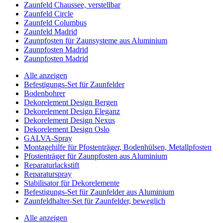
Zaunfeld Chaussee, verstellbar
Zaunfeld Circle
Zaunfeld Columbus
Zaunfeld Madrid
Zaunpfosten für Zaunsysteme aus Aluminium
Zaunpfosten Madrid
Zaunpfosten Madrid
Alle anzeigen
Befestigungs-Set für Zaunfelder
Bodenbohrer
Dekorelement Design Bergen
Dekorelement Design Eleganz
Dekorelement Design Nexus
Dekorelement Design Oslo
GALVA-Spray
Montagehilfe für Pfostenträger, Bodenhülsen, Metallpfosten
Pfostenträger für Zaunpfosten aus Aluminium
Reparaturlackstift
Reparaturspray
Stabilisator für Dekorelemente
Befestigungs-Set für Zaunfelder aus Aluminium
Zaunfeldhalter-Set für Zaunfelder, beweglich
Alle anzeigen