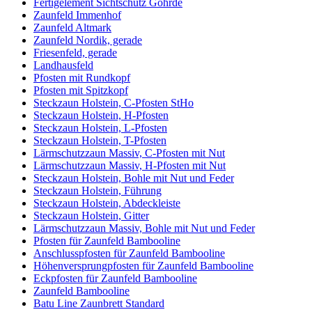
Fertigelement Sichtschutz Göhrde
Zaunfeld Immenhof
Zaunfeld Altmark
Zaunfeld Nordik, gerade
Friesenfeld, gerade
Landhausfeld
Pfosten mit Rundkopf
Pfosten mit Spitzkopf
Steckzaun Holstein, C-Pfosten StHo
Steckzaun Holstein, H-Pfosten
Steckzaun Holstein, L-Pfosten
Steckzaun Holstein, T-Pfosten
Lärmschutzzaun Massiv, C-Pfosten mit Nut
Lärmschutzzaun Massiv, H-Pfosten mit Nut
Steckzaun Holstein, Bohle mit Nut und Feder
Steckzaun Holstein, Führung
Steckzaun Holstein, Abdeckleiste
Steckzaun Holstein, Gitter
Lärmschutzzaun Massiv, Bohle mit Nut und Feder
Pfosten für Zaunfeld Bambooline
Anschlusspfosten für Zaunfeld Bambooline
Höhenversprungpfosten für Zaunfeld Bambooline
Eckpfosten für Zaunfeld Bambooline
Zaunfeld Bambooline
Batu Line Zaunbrett Standard