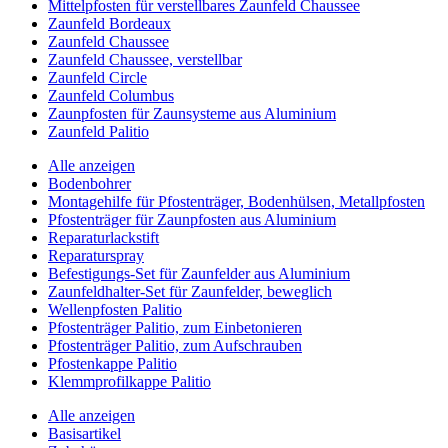
Mittelpfosten für verstellbares Zaunfeld Chaussee
Zaunfeld Bordeaux
Zaunfeld Chaussee
Zaunfeld Chaussee, verstellbar
Zaunfeld Circle
Zaunfeld Columbus
Zaunpfosten für Zaunsysteme aus Aluminium
Zaunfeld Palitio
Alle anzeigen
Bodenbohrer
Montagehilfe für Pfostenträger, Bodenhülsen, Metallpfosten
Pfostenträger für Zaunpfosten aus Aluminium
Reparaturlackstift
Reparaturspray
Befestigungs-Set für Zaunfelder aus Aluminium
Zaunfeldhalter-Set für Zaunfelder, beweglich
Wellenpfosten Palitio
Pfostenträger Palitio, zum Einbetonieren
Pfostenträger Palitio, zum Aufschrauben
Pfostenkappe Palitio
Klemmprofilkappe Palitio
Alle anzeigen
Basisartikel