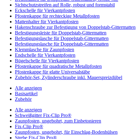
Sichtschutzstreifen auf Rolle, robust und formstabil
Eckschelle für Vierkantpfosten
Pfostenkappe für rechteckige Metallpfosten
Mattenhalter für Vierkantpfosten
Hakenschraube zur Befestigung von Doppelstab-Gittermatten
Befestigungsleiste für Doppelstab-Gittermatten
Befestigungslasche für Doppelstab-Gittermatten
Befestigungslasche für Doppelstab-Gittermatten
Klemmlasche für Zaunpfosten
Endschelle für Vierkantpfosten
Bügelschelle für Vierkantpfosten
Pfostenkappe für quadratische Metallpfosten
Pfostenkappe für glatte Universalstäbe
Zubehör-Set, Zylinderschraube inkl. Mauerspreizdübel
Alle anzeigen
Basisartikel
Zubehör
Alle anzeigen
Schweißgitter Fix-Clip Pro®
Zaunpfosten, ungebohrt, zum Einbetonieren
Fix-Clip Pro®
Zaunpfosten, ungebohrt, für Einschlag-Bodenhülsen
Strebe Fix-Clip Pro®