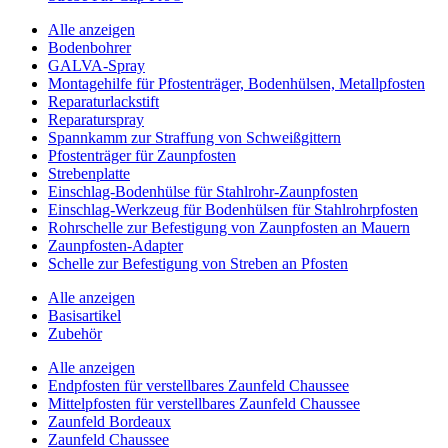
Alle anzeigen
Bodenbohrer
GALVA-Spray
Montagehilfe für Pfostenträger, Bodenhülsen, Metallpfosten
Reparaturlackstift
Reparaturspray
Spannkamm zur Straffung von Schweißgittern
Pfostenträger für Zaunpfosten
Strebenplatte
Einschlag-Bodenhülse für Stahlrohr-Zaunpfosten
Einschlag-Werkzeug für Bodenhülsen für Stahlrohrpfosten
Rohrschelle zur Befestigung von Zaunpfosten an Mauern
Zaunpfosten-Adapter
Schelle zur Befestigung von Streben an Pfosten
Alle anzeigen
Basisartikel
Zubehör
Alle anzeigen
Endpfosten für verstellbares Zaunfeld Chaussee
Mittelpfosten für verstellbares Zaunfeld Chaussee
Zaunfeld Bordeaux
Zaunfeld Chaussee