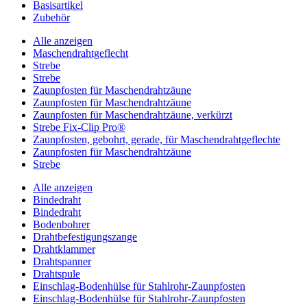
Basisartikel
Zubehör
Alle anzeigen
Maschendrahtgeflecht
Strebe
Strebe
Zaunpfosten für Maschendrahtzäune
Zaunpfosten für Maschendrahtzäune
Zaunpfosten für Maschendrahtzäune, verkürzt
Strebe Fix-Clip Pro®
Zaunpfosten, gebohrt, gerade, für Maschendrahtgeflechte
Zaunpfosten für Maschendrahtzäune
Strebe
Alle anzeigen
Bindedraht
Bindedraht
Bodenbohrer
Drahtbefestigungszange
Drahtklammer
Drahtspanner
Drahtspule
Einschlag-Bodenhülse für Stahlrohr-Zaunpfosten
Einschlag-Bodenhülse für Stahlrohr-Zaunpfosten