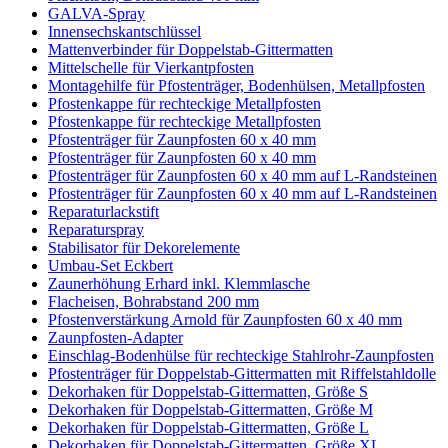
GALVA-Spray
Innensechskantschlüssel
Mattenverbinder für Doppelstab-Gittermatten
Mittelschelle für Vierkantpfosten
Montagehilfe für Pfostenträger, Bodenhülsen, Metallpfosten
Pfostenkappe für rechteckige Metallpfosten
Pfostenkappe für rechteckige Metallpfosten
Pfostenträger für Zaunpfosten 60 x 40 mm
Pfostenträger für Zaunpfosten 60 x 40 mm
Pfostenträger für Zaunpfosten 60 x 40 mm auf L-Randsteinen
Pfostenträger für Zaunpfosten 60 x 40 mm auf L-Randsteinen
Reparaturlackstift
Reparaturspray
Stabilisator für Dekorelemente
Umbau-Set Eckbert
Zaunerhöhung Erhard inkl. Klemmlasche
Flacheisen, Bohrabstand 200 mm
Pfostenverstärkung Arnold für Zaunpfosten 60 x 40 mm
Zaunpfosten-Adapter
Einschlag-Bodenhülse für rechteckige Stahlrohr-Zaunpfosten
Pfostenträger für Doppelstab-Gittermatten mit Riffelstahldolle
Dekorhaken für Doppelstab-Gittermatten, Größe S
Dekorhaken für Doppelstab-Gittermatten, Größe M
Dekorhaken für Doppelstab-Gittermatten, Größe L
Dekorhaken für Doppelstab-Gittermatten, Größe XL