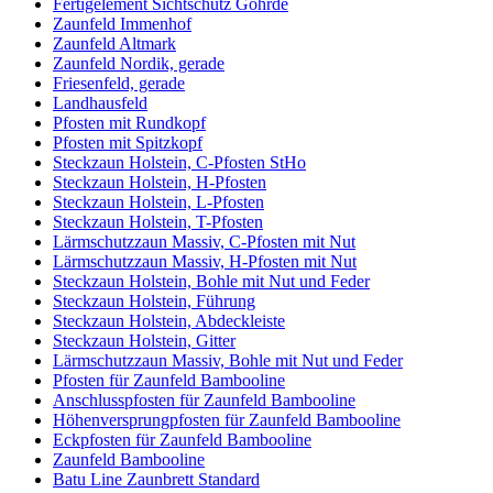
Fertigelement Sichtschutz Göhrde
Zaunfeld Immenhof
Zaunfeld Altmark
Zaunfeld Nordik, gerade
Friesenfeld, gerade
Landhausfeld
Pfosten mit Rundkopf
Pfosten mit Spitzkopf
Steckzaun Holstein, C-Pfosten StHo
Steckzaun Holstein, H-Pfosten
Steckzaun Holstein, L-Pfosten
Steckzaun Holstein, T-Pfosten
Lärmschutzzaun Massiv, C-Pfosten mit Nut
Lärmschutzzaun Massiv, H-Pfosten mit Nut
Steckzaun Holstein, Bohle mit Nut und Feder
Steckzaun Holstein, Führung
Steckzaun Holstein, Abdeckleiste
Steckzaun Holstein, Gitter
Lärmschutzzaun Massiv, Bohle mit Nut und Feder
Pfosten für Zaunfeld Bambooline
Anschlusspfosten für Zaunfeld Bambooline
Höhenversprungpfosten für Zaunfeld Bambooline
Eckpfosten für Zaunfeld Bambooline
Zaunfeld Bambooline
Batu Line Zaunbrett Standard