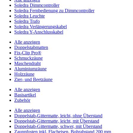
Soledra Dimmcontroller
Soledra Fernbedienung zu Dimmcontroller
Soledra Leuchte
Soledra Trafo
Soledra Verlängerungskabel
Soledra Y-Anschlusskabel
Alle anzeigen
Doppelstabmatten
Fix-Clip Pro®
Schmuckzäune
Maschendraht
Aluminiumzäune
Holzzäune
Zier- und Beetzäune
Alle anzeigen
Basisartikel
Zubehör
Alle anzeigen
Doppelstab-Gittermatte, leicht, ohne Überstand
Doppelstab-Gittermatte, leicht, mit Überstand
Doppelstab-Gittermatte, schwer, mit Überstand
Zaunpfosten inkl. Flacheisen, Bohrabstand 200 mm