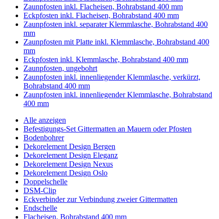
Zaunpfosten inkl. Flacheisen, Bohrabstand 400 mm
Eckpfosten inkl. Flacheisen, Bohrabstand 400 mm
Zaunpfosten inkl. separater Klemmlasche, Bohrabstand 400
mm
Zaunpfosten mit Platte inkl. Klemmlasche, Bohrabstand 400
mm
Eckpfosten inkl. Klemmlasche, Bohrabstand 400 mm
Zaunpfosten, ungebohrt
Zaunpfosten inkl. innenliegender Klemmlasche, verkürzt,
Bohrabstand 400 mm
Zaunpfosten inkl. innenliegender Klemmlasche, Bohrabstand
400 mm
Alle anzeigen
Befestigungs-Set Gittermatten an Mauern oder Pfosten
Bodenbohrer
Dekorelement Design Bergen
Dekorelement Design Eleganz
Dekorelement Design Nexus
Dekorelement Design Oslo
Doppelschelle
DSM-Clip
Eckverbinder zur Verbindung zweier Gittermatten
Endschelle
Flacheisen, Bohrabstand 400 mm