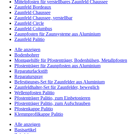
Mittelpfosten für verstellbares Zaunfeld Chaussee
Zaunfeld Bordeaux
Zaunfeld Chaussee
Zaunfeld Chaussee, verstellbar
Zaunfeld Circle
Zaunfeld Columbus
Zaunpfosten für Zaunsysteme aus Aluminium
Zaunfeld Palitio
Alle anzeigen
Bodenbohrer
Montagehilfe für Pfostenträger, Bodenhülsen, Metallpfosten
Pfostenträger für Zaunpfosten aus Aluminium
Reparaturlackstift
Reparaturspray
Befestigungs-Set für Zaunfelder aus Aluminium
Zaunfeldhalter-Set für Zaunfelder, beweglich
Wellenpfosten Palitio
Pfostenträger Palitio, zum Einbetonieren
Pfostenträger Palitio, zum Aufschrauben
Pfostenkappe Palitio
Klemmprofilkappe Palitio
Alle anzeigen
Basisartikel