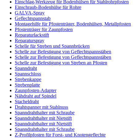
Einschlag-Werkzeug für Bodenhülsen für Stahlrohrpfosten
Einschraub-Bodenhülse für Rohre
GALVA-Spray
Geflechtspannstab
Montagehilfe für Pfostenträger, Bodenhülsen, Metallpfosten
Pfostenträger für Zaunpfosten
Reparaturlackstift
Reparaturspray
Schelle für Streben und Spannbrücken
Schelle zur Befestigung von Geflechtspannstäben
Schelle zur Befestigung von Geflechtspannstäben
Schelle zur Befestigung von Streben an Pfosten
Spanndraht
Spannschloss
Strebenkappe
Strebenplatte
Zaunpfosten-Adapter
Nähdraht auf Spindel
Stacheldraht
Drahtspanner mit Stahlnuss
Spanndrahthalter mit Schraube
Spanndrahthalter mit Nietstift
Spanndrahthalter mit Nietstift
Spanndrahthalter mit Schraube
Z-Profilpfosten für Forst- und Knotengeflechte