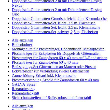
Doppelstab-Gittermattenset 2 m mit Dekorelement Design
Nexus
Doppelstab-Gittermattenset 2 m mit Dekorelement Design
Oslo
Doppelstab-Gittermatten-Grundset, leicht, 2 m, Klemmlasche
Doppelstab-Gittermatten-Set, leicht, 2,5 m, Flacheisen
Doppelstab-Gittermatten-Set, leicht, 2,5 m, Klemmlasche
Doppelstab-Gittermatten-Set, schwer, 2,5 m, Flacheisen
Alle anzeigen
Bodenbohrer
Montagehilfe für Pfostenträger, Bodenhülsen, Metallpfosten
Pfostenträger für Eckpfosten für Doppelstab-Gittermatten
Pfostenträger für Zaunpfosten 60 x 40 mm auf L-Randsteinen
Pfostenträger für Zaunpfosten 60 x 40 mm
Befestigungs-Set Gittermatten an Mauern oder Pfosten
Eckverbinder zur Verbindung zweier Gittermatten
Zaunerhöhung Erhard inkl. Klemmlasche
Pfostenverstärkung Arnold für Zaunpfosten 60 x 40 mm
GALVA-Spray
Reparaturspray
Reparaturlackstift
Sichtschutzstreifen auf Rolle, robust und formstabil
Alle anzeigen