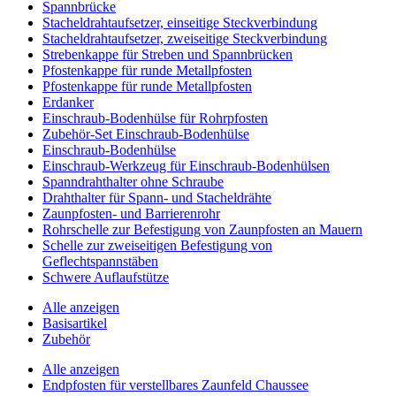
Spannbrücke
Stacheldrahtaufsetzer, einseitige Steckverbindung
Stacheldrahtaufsetzer, zweiseitige Steckverbindung
Strebenkappe für Streben und Spannbrücken
Pfostenkappe für runde Metallpfosten
Pfostenkappe für runde Metallpfosten
Erdanker
Einschraub-Bodenhülse für Rohrpfosten
Zubehör-Set Einschraub-Bodenhülse
Einschraub-Bodenhülse
Einschraub-Werkzeug für Einschraub-Bodenhülsen
Spanndrahthalter ohne Schraube
Drahthalter für Spann- und Stacheldrähte
Zaunpfosten- und Barrierenrohr
Rohrschelle zur Befestigung von Zaunpfosten an Mauern
Schelle zur zweiseitigen Befestigung von
Geflechtspannstäben
Schwere Auflaufstütze
Alle anzeigen
Basisartikel
Zubehör
Alle anzeigen
Endpfosten für verstellbares Zaunfeld Chaussee