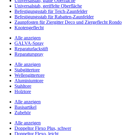
Universalstab, glatte Oberfläche
Universalstab, geriffelte Oberfläche
Befestigungsstab für Teich-Zaunfelder
Befestigungsstab für Rabatten-Zaunfelder
Zaunpfosten für Ziergitter Deco und Ziergeflecht Rondo
Knotengeflecht
Alle anzeigen
GALVA-Spray
Reparaturlackstift
Reparaturspray
Alle anzeigen
Stabgittertore
Wellengittertore
Aluminiumtore
Stahltore
Holztore
Alle anzeigen
Basisartikel
Zubehör
Alle anzeigen
Doppeltor Flexo Plus, schwer
Doppeltor Flexo, leicht