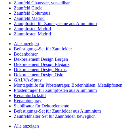
Zaunfeld Chaussee, verstellbar
Zaunfeld Circle
Zaunfeld Columbus
Zaunfeld Madrid
Zaunpfosten für Zaunsysteme aus Aluminium
Zaunpfosten Madrid
Zaunpfosten Madrid
Alle anzeigen
Befestigungs-Set für Zaunfelder
Bodenbohrer
Dekorelement Design Bergen
Dekorelement Design Eleganz
Dekorelement Design Nexus
Dekorelement Design Oslo
GALVA-Spray
Montagehilfe für Pfostenträger, Bodenhülsen, Metallpfosten
Pfostenträger für Zaunpfosten aus Aluminium
Reparaturlackstift
Reparaturspray
Stabilisator für Dekorelemente
Befestigungs-Set für Zaunfelder aus Aluminium
Zaunfeldhalter-Set für Zaunfelder, beweglich
Alle anzeigen