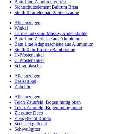
Batu Line Zaunbrett gefräst
Sichtschutzelement Baltrum Brisa
Stellfuß für elephant® Steckzäune
Alle anzeigen
Winkel
Lärmschutzzaun Massiv, Abdeckbohle
Batu Line Zierleiste aus Aluminium
Batu Line Adapterschiene aus Aluminium
Stellfuß für Pfosten Bambooline
H-Pfostenanker
U-Pfostenanker
Schraublasche
Alle anzeigen
Basisartikel
Zubehör
Alle anzeigen
Teich-Zaunfeld, Bogen mittig oben
Teich-Zaunfeld, Bogen mittig unten
Ziergitter Deco
Ziergeflecht Rondo
Sechseckgeflecht
Schweißgitter