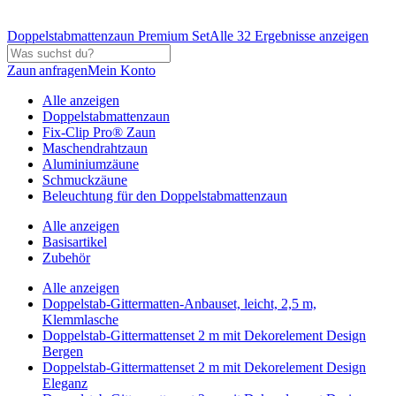
Doppelstabmattenzaun Premium Set
Alle 32 Ergebnisse anzeigen
Zaun anfragen
Mein Konto
Alle anzeigen
Doppelstabmattenzaun
Fix-Clip Pro® Zaun
Maschendrahtzaun
Aluminiumzäune
Schmuckzäune
Beleuchtung für den Doppelstabmattenzaun
Alle anzeigen
Basisartikel
Zubehör
Alle anzeigen
Doppelstab-Gittermatten-Anbauset, leicht, 2,5 m,
Klemmlasche
Doppelstab-Gittermattenset 2 m mit Dekorelement Design
Bergen
Doppelstab-Gittermattenset 2 m mit Dekorelement Design
Eleganz