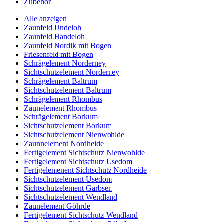
Zubehör
Alle anzeigen
Zaunfeld Undeloh
Zaunfeld Handeloh
Zaunfeld Nordik mit Bogen
Friesenfeld mit Bogen
Schrägelement Norderney
Sichtschutzelement Norderney
Schrägelement Baltrum
Sichtschutzelement Baltrum
Schrägelement Rhombus
Zaunelement Rhombus
Schrägelement Borkum
Sichtschutzelement Borkum
Sichtschutzelement Nienwohlde
Zaunnelement Nordheide
Fertigelement Sichtschutz Nienwohlde
Fertigelement Sichtschutz Usedom
Fertigelemenent Sichtschutz Nordheide
Sichtschutzelement Usedom
Sichtschutzelement Garbsen
Sichtschutzelement Wendland
Zaunelement Göhrde
Fertigelement Sichtschutz Wendland