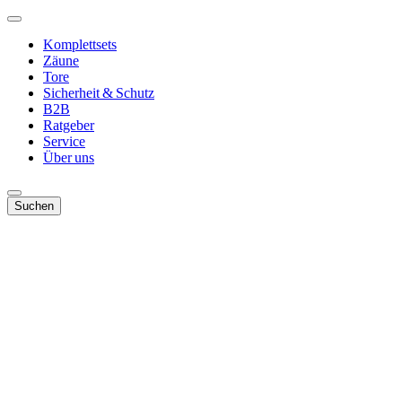
Komplettsets
Zäune
Tore
Sicherheit & Schutz
B2B
Ratgeber
Service
Über uns
Suchen