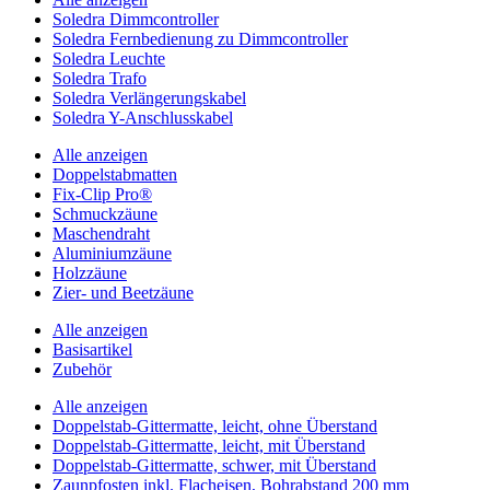
Soledra Dimmcontroller
Soledra Fernbedienung zu Dimmcontroller
Soledra Leuchte
Soledra Trafo
Soledra Verlängerungskabel
Soledra Y-Anschlusskabel
Alle anzeigen
Doppelstabmatten
Fix-Clip Pro®
Schmuckzäune
Maschendraht
Aluminiumzäune
Holzzäune
Zier- und Beetzäune
Alle anzeigen
Basisartikel
Zubehör
Alle anzeigen
Doppelstab-Gittermatte, leicht, ohne Überstand
Doppelstab-Gittermatte, leicht, mit Überstand
Doppelstab-Gittermatte, schwer, mit Überstand
Zaunpfosten inkl. Flacheisen, Bohrabstand 200 mm