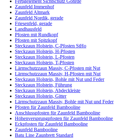
Fertigelement Sichtschutz Göhrde
Zaunfeld Immenhof
Zaunfeld Altmark
Zaunfeld Nordik, gerade
Friesenfeld, gerade
Landhausfeld
Pfosten mit Rundkopf
Pfosten mit Spitzkopf
Steckzaun Holstein, C-Pfosten StHo
Steckzaun Holstein, H-Pfosten
Steckzaun Holstein, L-Pfosten
Steckzaun Holstein, T-Pfosten
Lärmschutzzaun Massiv, C-Pfosten mit Nut
Lärmschutzzaun Massiv, H-Pfosten mit Nut
Steckzaun Holstein, Bohle mit Nut und Feder
Steckzaun Holstein, Führung
Steckzaun Holstein, Abdeckleiste
Steckzaun Holstein, Gitter
Lärmschutzzaun Massiv, Bohle mit Nut und Feder
Pfosten für Zaunfeld Bambooline
Anschlusspfosten für Zaunfeld Bambooline
Höhenversprungpfosten für Zaunfeld Bambooline
Eckpfosten für Zaunfeld Bambooline
Zaunfeld Bambooline
Batu Line Zaunbrett Standard