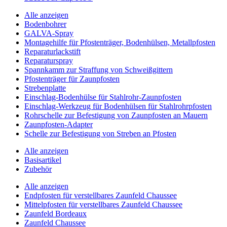
Alle anzeigen
Bodenbohrer
GALVA-Spray
Montagehilfe für Pfostenträger, Bodenhülsen, Metallpfosten
Reparaturlackstift
Reparaturspray
Spannkamm zur Straffung von Schweißgittern
Pfostenträger für Zaunpfosten
Strebenplatte
Einschlag-Bodenhülse für Stahlrohr-Zaunpfosten
Einschlag-Werkzeug für Bodenhülsen für Stahlrohrpfosten
Rohrschelle zur Befestigung von Zaunpfosten an Mauern
Zaunpfosten-Adapter
Schelle zur Befestigung von Streben an Pfosten
Alle anzeigen
Basisartikel
Zubehör
Alle anzeigen
Endpfosten für verstellbares Zaunfeld Chaussee
Mittelpfosten für verstellbares Zaunfeld Chaussee
Zaunfeld Bordeaux
Zaunfeld Chaussee