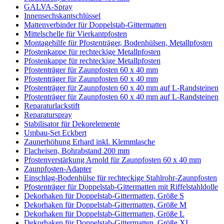
GALVA-Spray
Innensechskantschlüssel
Mattenverbinder für Doppelstab-Gittermatten
Mittelschelle für Vierkantpfosten
Montagehilfe für Pfostenträger, Bodenhülsen, Metallpfosten
Pfostenkappe für rechteckige Metallpfosten
Pfostenkappe für rechteckige Metallpfosten
Pfostenträger für Zaunpfosten 60 x 40 mm
Pfostenträger für Zaunpfosten 60 x 40 mm
Pfostenträger für Zaunpfosten 60 x 40 mm auf L-Randsteinen
Pfostenträger für Zaunpfosten 60 x 40 mm auf L-Randsteinen
Reparaturlackstift
Reparaturspray
Stabilisator für Dekorelemente
Umbau-Set Eckbert
Zaunerhöhung Erhard inkl. Klemmlasche
Flacheisen, Bohrabstand 200 mm
Pfostenverstärkung Arnold für Zaunpfosten 60 x 40 mm
Zaunpfosten-Adapter
Einschlag-Bodenhülse für rechteckige Stahlrohr-Zaunpfosten
Pfostenträger für Doppelstab-Gittermatten mit Riffelstahldolle
Dekorhaken für Doppelstab-Gittermatten, Größe S
Dekorhaken für Doppelstab-Gittermatten, Größe M
Dekorhaken für Doppelstab-Gittermatten, Größe L
Dekorhaken für Doppelstab-Gittermatten, Größe XL