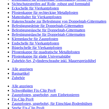
Sichtschutzstreifen auf Rolle, robust und formstabil
Eckschelle für Vierkantpfosten
Pfostenkappe für rechteckige Metallpfosten
Mattenhalter für Vierkantpfosten
Hakenschraube zur Befestigung von Doppelstab-Gittermatten
Befestigungsleiste für Doppelstab-Gittermatten
Befestigungslasche für Doppelstab-Gittermatten
Befestigungslasche für Doppelstab-Gittermatten
Klemmlasche für Zaunpfosten
Endschelle für Vierkantpfosten
Bügelschelle für Vierkantpfosten
Pfostenkappe für quadratische Metallpfosten
Pfostenkappe für glatte Universalstäbe
Zubehör-Set, Zylinderschraube inkl. Mauerspreizdübel
Alle anzeigen
Basisartikel
Zubehör
Alle anzeigen
Schweißgitter Fix-Clip Pro®
Zaunpfosten, ungebohrt, zum Einbetonieren
Fix-Clip Pro®
Zaunpfosten, ungebohrt, für Einschlag-Bodenhülsen
Strebe Fix-Clip Pro®