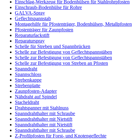
Einschlag-Werkzeug für Bodenhülsen für Stahlrohrpfosten
Einschraub-Bodenhülse für Rohre
GALVA-Spray
Geflechtspannstab
Montagehilfe für Pfostenträger, Bodenhülsen, Metallpfosten
Pfostenträger für Zaunpfosten
Reparaturlackstift
Reparaturspray
Schelle für Streben und Spannbrücken
Schelle zur Befestigung von Geflechtspannstäben
Schelle zur Befestigung von Geflechtspannstäben
Schelle zur Befestigung von Streben an Pfosten
Spanndraht
Spannschloss
Strebenkappe
Strebenplatte
Zaunpfosten-Adapter
Nähdraht auf Spindel
Stacheldraht
Drahtspanner mit Stahlnuss
Spanndrahthalter mit Schraube
Spanndrahthalter mit Nietstift
Spanndrahthalter mit Nietstift
Spanndrahthalter mit Schraube
Z-Profilpfosten für Forst- und Knotengeflechte