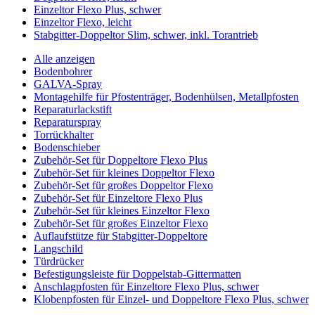
Einzeltor Flexo Plus, schwer
Einzeltor Flexo, leicht
Stabgitter-Doppeltor Slim, schwer, inkl. Torantrieb
Alle anzeigen
Bodenbohrer
GALVA-Spray
Montagehilfe für Pfostenträger, Bodenhülsen, Metallpfosten
Reparaturlackstift
Reparaturspray
Torrückhalter
Bodenschieber
Zubehör-Set für Doppeltore Flexo Plus
Zubehör-Set für kleines Doppeltor Flexo
Zubehör-Set für großes Doppeltor Flexo
Zubehör-Set für Einzeltore Flexo Plus
Zubehör-Set für kleines Einzeltor Flexo
Zubehör-Set für großes Einzeltor Flexo
Auflaufstütze für Stabgitter-Doppeltore
Langschild
Türdrücker
Befestigungsleiste für Doppelstab-Gittermatten
Anschlagpfosten für Einzeltore Flexo Plus, schwer
Klobenpfosten für Einzel- und Doppeltore Flexo Plus, schwer