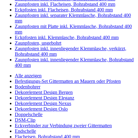
Zaunpfosten inkl. Flacheisen, Bohrabstand 400 mm
Eckpfosten inkl. Flacheisen, Bohrabstand 400 mm
Zaunpfosten inkl. separater Klemmlasche, Bohrabstand 400
mm
Zaunpfosten mit Platte inkl. Klemmlasche, Bohrabstand 400
mm
Eckpfosten inkl. Klemmlasche, Bohrabstand 400 mm
Zaunpfosten, ungebohrt
Zaunpfosten inkl. innenliegender Klemmlasche, verkürzt,
Bohrabstand 400 mm
Zaunpfosten inkl. innenliegender Klemmlasche, Bohrabstand
400 mm
Alle anzeigen
Befestigungs-Set Gittermatten an Mauern oder Pfosten
Bodenbohrer
Dekorelement Design Bergen
Dekorelement Design Eleganz
Dekorelement Design Nexus
Dekorelement Design Oslo
Doppelschelle
DSM-Clip
Eckverbinder zur Verbindung zweier Gittermatten
Endschelle
Flacheisen, Bohrabstand 400 mm