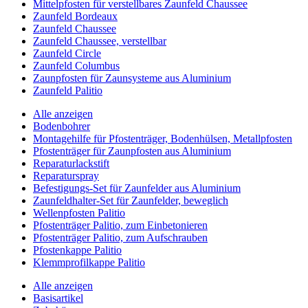
Mittelpfosten für verstellbares Zaunfeld Chaussee
Zaunfeld Bordeaux
Zaunfeld Chaussee
Zaunfeld Chaussee, verstellbar
Zaunfeld Circle
Zaunfeld Columbus
Zaunpfosten für Zaunsysteme aus Aluminium
Zaunfeld Palitio
Alle anzeigen
Bodenbohrer
Montagehilfe für Pfostenträger, Bodenhülsen, Metallpfosten
Pfostenträger für Zaunpfosten aus Aluminium
Reparaturlackstift
Reparaturspray
Befestigungs-Set für Zaunfelder aus Aluminium
Zaunfeldhalter-Set für Zaunfelder, beweglich
Wellenpfosten Palitio
Pfostenträger Palitio, zum Einbetonieren
Pfostenträger Palitio, zum Aufschrauben
Pfostenkappe Palitio
Klemmprofilkappe Palitio
Alle anzeigen
Basisartikel