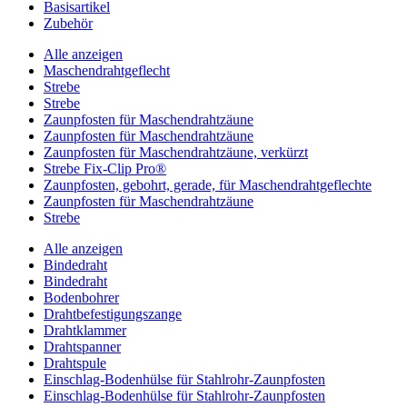
Basisartikel
Zubehör
Alle anzeigen
Maschendrahtgeflecht
Strebe
Strebe
Zaunpfosten für Maschendrahtzäune
Zaunpfosten für Maschendrahtzäune
Zaunpfosten für Maschendrahtzäune, verkürzt
Strebe Fix-Clip Pro®
Zaunpfosten, gebohrt, gerade, für Maschendrahtgeflechte
Zaunpfosten für Maschendrahtzäune
Strebe
Alle anzeigen
Bindedraht
Bindedraht
Bodenbohrer
Drahtbefestigungszange
Drahtklammer
Drahtspanner
Drahtspule
Einschlag-Bodenhülse für Stahlrohr-Zaunpfosten
Einschlag-Bodenhülse für Stahlrohr-Zaunpfosten