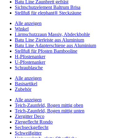
Batu Line Zaunbrett gefräst
Sichtschutzelement Baltrum Brisa
Stellfuß für elephant® Steckzäune
Alle anzeigen
Winkel
Lärmschutzzaun Massiv, Abdeckbohle
Batu Line Zierleiste aus Aluminium
Batu Line Adapterschiene aus Aluminium
Stellfuß für Pfosten Bambooline
H-Pfostenanker
U-Pfostenanker
Schraublasche
Alle anzeigen
Basisartikel
Zubehör
Alle anzeigen
Teich-Zaunfeld, Bogen mittig oben
Teich-Zaunfeld, Bogen mittig unten
Ziergitter Deco
Ziergeflecht Rondo
Sechseckgeflecht
Schweißgitter