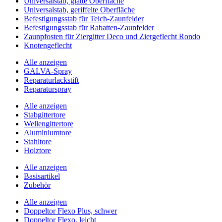
Universalstab, glatte Oberfläche
Universalstab, geriffelte Oberfläche
Befestigungsstab für Teich-Zaunfelder
Befestigungsstab für Rabatten-Zaunfelder
Zaunpfosten für Ziergitter Deco und Ziergeflecht Rondo
Knotengeflecht
Alle anzeigen
GALVA-Spray
Reparaturlackstift
Reparaturspray
Alle anzeigen
Stabgittertore
Wellengittertore
Aluminiumtore
Stahltore
Holztore
Alle anzeigen
Basisartikel
Zubehör
Alle anzeigen
Doppeltor Flexo Plus, schwer
Doppeltor Flexo, leicht