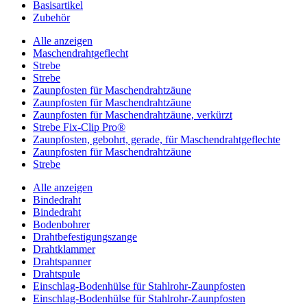
Basisartikel
Zubehör
Alle anzeigen
Maschendrahtgeflecht
Strebe
Strebe
Zaunpfosten für Maschendrahtzäune
Zaunpfosten für Maschendrahtzäune
Zaunpfosten für Maschendrahtzäune, verkürzt
Strebe Fix-Clip Pro®
Zaunpfosten, gebohrt, gerade, für Maschendrahtgeflechte
Zaunpfosten für Maschendrahtzäune
Strebe
Alle anzeigen
Bindedraht
Bindedraht
Bodenbohrer
Drahtbefestigungszange
Drahtklammer
Drahtspanner
Drahtspule
Einschlag-Bodenhülse für Stahlrohr-Zaunpfosten
Einschlag-Bodenhülse für Stahlrohr-Zaunpfosten