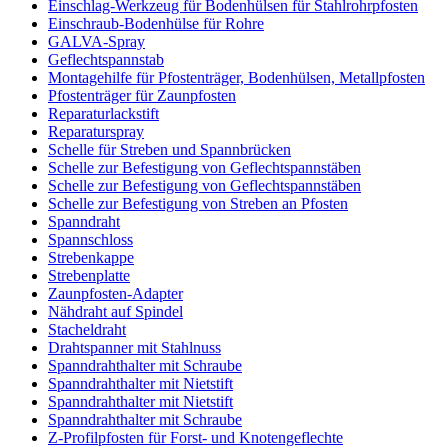
Einschlag-Werkzeug für Bodenhülsen für Stahlrohrpfosten
Einschraub-Bodenhülse für Rohre
GALVA-Spray
Geflechtspannstab
Montagehilfe für Pfostenträger, Bodenhülsen, Metallpfosten
Pfostenträger für Zaunpfosten
Reparaturlackstift
Reparaturspray
Schelle für Streben und Spannbrücken
Schelle zur Befestigung von Geflechtspannstäben
Schelle zur Befestigung von Geflechtspannstäben
Schelle zur Befestigung von Streben an Pfosten
Spanndraht
Spannschloss
Strebenkappe
Strebenplatte
Zaunpfosten-Adapter
Nähdraht auf Spindel
Stacheldraht
Drahtspanner mit Stahlnuss
Spanndrahthalter mit Schraube
Spanndrahthalter mit Nietstift
Spanndrahthalter mit Nietstift
Spanndrahthalter mit Schraube
Z-Profilpfosten für Forst- und Knotengeflechte