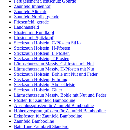
Fertigelement Sichtschutz Göhrde
Zaunfeld Immenhof
Zaunfeld Altmark
Zaunfeld Nordik, gerade
Friesenfeld, gerade
Landhausfeld
Pfosten mit Rundkopf
Pfosten mit Spitzkopf
Steckzaun Holstein, C-Pfosten StHo
Steckzaun Holstein, H-Pfosten
Steckzaun Holstein, L-Pfosten
Steckzaun Holstein, T-Pfosten
Lärmschutzzaun Massiv, C-Pfosten mit Nut
Lärmschutzzaun Massiv, H-Pfosten mit Nut
Steckzaun Holstein, Bohle mit Nut und Feder
Steckzaun Holstein, Führung
Steckzaun Holstein, Abdeckleiste
Steckzaun Holstein, Gitter
Lärmschutzzaun Massiv, Bohle mit Nut und Feder
Pfosten für Zaunfeld Bambooline
Anschlusspfosten für Zaunfeld Bambooline
Höhenversprungpfosten für Zaunfeld Bambooline
Eckpfosten für Zaunfeld Bambooline
Zaunfeld Bambooline
Batu Line Zaunbrett Standard