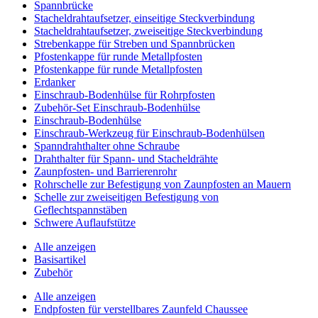
Spannbrücke
Stacheldrahtaufsetzer, einseitige Steckverbindung
Stacheldrahtaufsetzer, zweiseitige Steckverbindung
Strebenkappe für Streben und Spannbrücken
Pfostenkappe für runde Metallpfosten
Pfostenkappe für runde Metallpfosten
Erdanker
Einschraub-Bodenhülse für Rohrpfosten
Zubehör-Set Einschraub-Bodenhülse
Einschraub-Bodenhülse
Einschraub-Werkzeug für Einschraub-Bodenhülsen
Spanndrahthalter ohne Schraube
Drahthalter für Spann- und Stacheldrähte
Zaunpfosten- und Barrierenrohr
Rohrschelle zur Befestigung von Zaunpfosten an Mauern
Schelle zur zweiseitigen Befestigung von
Geflechtspannstäben
Schwere Auflaufstütze
Alle anzeigen
Basisartikel
Zubehör
Alle anzeigen
Endpfosten für verstellbares Zaunfeld Chaussee