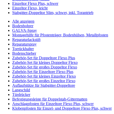
Einzeltor Flexo Plus, schwer
Einzeltor Flexo, leicht
Stabgitter-Doppeltor Slim, schwer, inkl. Torantrieb
Alle anzeigen
Bodenbohrer
GALVA-Spray
Montagehilfe für Pfostenträger, Bodenhülsen, Metallpfosten
Reparaturlackstift
Reparaturspray
Torrückhalter
Bodenschieber
Zubehör-Set für Doppeltore Flexo Plus
Zubehör-Set für kleines Doppeltor Flexo
Zubehör-Set für großes Doppeltor Flexo
Zubehör-Set für Einzeltore Flexo Plus
Zubehör-Set für kleines Einzeltor Flexo
Zubehör-Set für großes Einzeltor Flexo
Auflaufstütze für Stabgitter-Doppeltore
Langschild
Türdrücker
Befestigungsleiste für Doppelstab-Gittermatten
Anschlagpfosten für Einzeltore Flexo Plus, schwer
Klobenpfosten für Einzel- und Doppeltore Flexo Plus, schwer