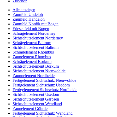
Zubehör
Alle anzeigen
Zaunfeld Undeloh
Zaunfeld Handeloh
Zaunfeld Nordik mit Bogen
Friesenfeld mit Bogen
Schrägelement Norderney
Sichtschutzelement Norderney
Schrägelement Baltrum
Sichtschutzelement Baltrum
Schrägelement Rhombus
Zaunelement Rhombus
Schrägelement Borkum
Sichtschutzelement Borkum
Sichtschutzelement Nienwohlde
Zaunnelement Nordheide
Fertigelement Sichtschutz Nienwohlde
Fertigelement Sichtschutz Usedom
Fertigelemenent Sichtschutz Nordheide
Sichtschutzelement Usedom
Sichtschutzelement Garbsen
Sichtschutzelement Wendland
Zaunelement Göhrde
Fertigelement Sichtschutz Wendland