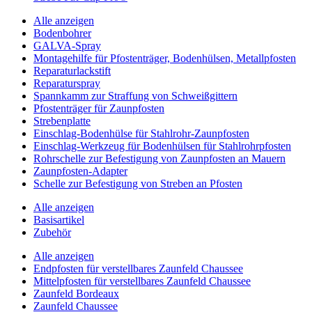
Alle anzeigen
Bodenbohrer
GALVA-Spray
Montagehilfe für Pfostenträger, Bodenhülsen, Metallpfosten
Reparaturlackstift
Reparaturspray
Spannkamm zur Straffung von Schweißgittern
Pfostenträger für Zaunpfosten
Strebenplatte
Einschlag-Bodenhülse für Stahlrohr-Zaunpfosten
Einschlag-Werkzeug für Bodenhülsen für Stahlrohrpfosten
Rohrschelle zur Befestigung von Zaunpfosten an Mauern
Zaunpfosten-Adapter
Schelle zur Befestigung von Streben an Pfosten
Alle anzeigen
Basisartikel
Zubehör
Alle anzeigen
Endpfosten für verstellbares Zaunfeld Chaussee
Mittelpfosten für verstellbares Zaunfeld Chaussee
Zaunfeld Bordeaux
Zaunfeld Chaussee