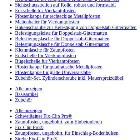
Sichtschutzstreifen auf Rolle, robust und formstabil
Eckschelle für Vierkantpfosten
Pfostenkappe für rechteckige Metallpfosten
Mattenhalter für Vierkantpfosten
Hakenschraube zur Befestigung von Doppelstab-Gittermatten
Befestigungsleiste für Doppelstab-Gittermatten
Befestigungslasche für Doppelstab-Gittermatten
Befestigungslasche für Doppelstab-Gittermatten
Klemmlasche für Zaunpfosten
Endschelle für Vierkantpfosten
Bügelschelle für Vierkantpfosten
Pfostenkappe für quadratische Metallpfosten
Pfostenkappe für glatte Universalstäbe
Zubehör-Set, Zylinderschraube inkl. Mauerspreizdübel
Alle anzeigen
Basisartikel
Zubehör
Alle anzeigen
Schweißgitter Fix-Clip Pro®
Zaunpfosten, ungebohrt, zum Einbetonieren
Fix-Clip Pro®
Zaunpfosten, ungebohrt, für Einschlag-Bodenhülsen
Strebe Fix-Clip Pro®