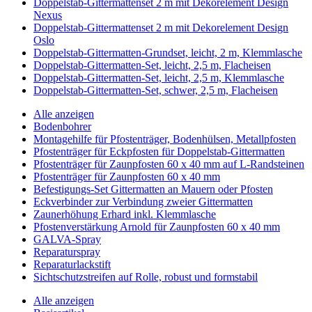
Doppelstab-Gittermattenset 2 m mit Dekorelement Design
Nexus
Doppelstab-Gittermattenset 2 m mit Dekorelement Design
Oslo
Doppelstab-Gittermatten-Grundset, leicht, 2 m, Klemmlasche
Doppelstab-Gittermatten-Set, leicht, 2,5 m, Flacheisen
Doppelstab-Gittermatten-Set, leicht, 2,5 m, Klemmlasche
Doppelstab-Gittermatten-Set, schwer, 2,5 m, Flacheisen
Alle anzeigen
Bodenbohrer
Montagehilfe für Pfostenträger, Bodenhülsen, Metallpfosten
Pfostenträger für Eckpfosten für Doppelstab-Gittermatten
Pfostenträger für Zaunpfosten 60 x 40 mm auf L-Randsteinen
Pfostenträger für Zaunpfosten 60 x 40 mm
Befestigungs-Set Gittermatten an Mauern oder Pfosten
Eckverbinder zur Verbindung zweier Gittermatten
Zaunerhöhung Erhard inkl. Klemmlasche
Pfostenverstärkung Arnold für Zaunpfosten 60 x 40 mm
GALVA-Spray
Reparaturspray
Reparaturlackstift
Sichtschutzstreifen auf Rolle, robust und formstabil
Alle anzeigen