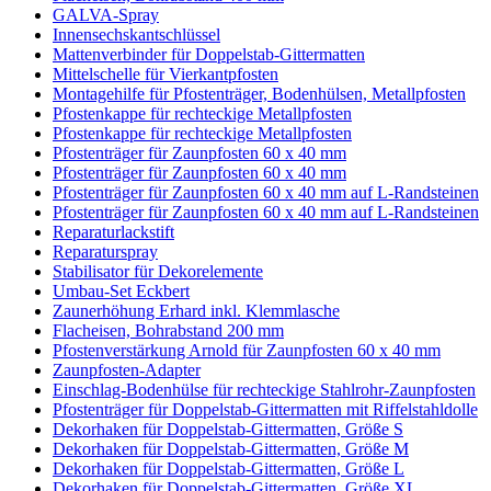
GALVA-Spray
Innensechskantschlüssel
Mattenverbinder für Doppelstab-Gittermatten
Mittelschelle für Vierkantpfosten
Montagehilfe für Pfostenträger, Bodenhülsen, Metallpfosten
Pfostenkappe für rechteckige Metallpfosten
Pfostenkappe für rechteckige Metallpfosten
Pfostenträger für Zaunpfosten 60 x 40 mm
Pfostenträger für Zaunpfosten 60 x 40 mm
Pfostenträger für Zaunpfosten 60 x 40 mm auf L-Randsteinen
Pfostenträger für Zaunpfosten 60 x 40 mm auf L-Randsteinen
Reparaturlackstift
Reparaturspray
Stabilisator für Dekorelemente
Umbau-Set Eckbert
Zaunerhöhung Erhard inkl. Klemmlasche
Flacheisen, Bohrabstand 200 mm
Pfostenverstärkung Arnold für Zaunpfosten 60 x 40 mm
Zaunpfosten-Adapter
Einschlag-Bodenhülse für rechteckige Stahlrohr-Zaunpfosten
Pfostenträger für Doppelstab-Gittermatten mit Riffelstahldolle
Dekorhaken für Doppelstab-Gittermatten, Größe S
Dekorhaken für Doppelstab-Gittermatten, Größe M
Dekorhaken für Doppelstab-Gittermatten, Größe L
Dekorhaken für Doppelstab-Gittermatten, Größe XL