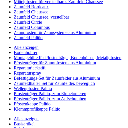
Mittelpfosten für verstellbares Zaunfeld Chaussee
Zaunfeld Bordeaux
Zaunfeld Chaussee
Zaunfeld Chaussee, verstellbar
Zaunfeld Circle
Zaunfeld Columbus
Zaunpfosten für Zaunsysteme aus Aluminium
Zaunfeld Palitio
Alle anzeigen
Bodenbohrer
Montagehilfe für Pfostenträger, Bodenhülsen, Metallpfosten
Pfostenträger für Zaunpfosten aus Aluminium
Reparaturlackstift
Reparaturspray
Befestigungs-Set für Zaunfelder aus Aluminium
Zaunfeldhalter-Set für Zaunfelder, beweglich
Wellenpfosten Palitio
Pfostenträger Palitio, zum Einbetonieren
Pfostenträger Palitio, zum Aufschrauben
Pfostenkappe Palitio
Klemmprofilkappe Palitio
Alle anzeigen
Basisartikel