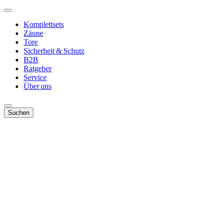
Komplettsets
Zäune
Tore
Sicherheit & Schutz
B2B
Ratgeber
Service
Über uns
Suchen