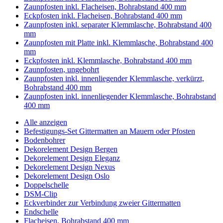
Zaunpfosten inkl. Flacheisen, Bohrabstand 400 mm
Eckpfosten inkl. Flacheisen, Bohrabstand 400 mm
Zaunpfosten inkl. separater Klemmlasche, Bohrabstand 400
mm
Zaunpfosten mit Platte inkl. Klemmlasche, Bohrabstand 400
mm
Eckpfosten inkl. Klemmlasche, Bohrabstand 400 mm
Zaunpfosten, ungebohrt
Zaunpfosten inkl. innenliegender Klemmlasche, verkürzt,
Bohrabstand 400 mm
Zaunpfosten inkl. innenliegender Klemmlasche, Bohrabstand
400 mm
Alle anzeigen
Befestigungs-Set Gittermatten an Mauern oder Pfosten
Bodenbohrer
Dekorelement Design Bergen
Dekorelement Design Eleganz
Dekorelement Design Nexus
Dekorelement Design Oslo
Doppelschelle
DSM-Clip
Eckverbinder zur Verbindung zweier Gittermatten
Endschelle
Flacheisen, Bohrabstand 400 mm