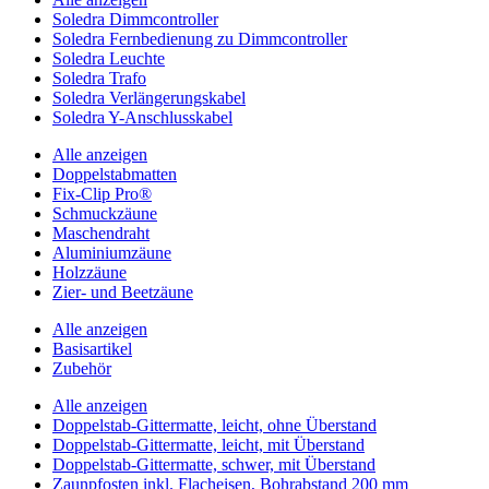
Soledra Dimmcontroller
Soledra Fernbedienung zu Dimmcontroller
Soledra Leuchte
Soledra Trafo
Soledra Verlängerungskabel
Soledra Y-Anschlusskabel
Alle anzeigen
Doppelstabmatten
Fix-Clip Pro®
Schmuckzäune
Maschendraht
Aluminiumzäune
Holzzäune
Zier- und Beetzäune
Alle anzeigen
Basisartikel
Zubehör
Alle anzeigen
Doppelstab-Gittermatte, leicht, ohne Überstand
Doppelstab-Gittermatte, leicht, mit Überstand
Doppelstab-Gittermatte, schwer, mit Überstand
Zaunpfosten inkl. Flacheisen, Bohrabstand 200 mm