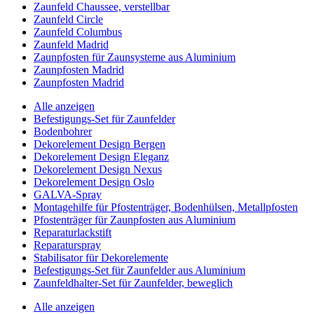
Zaunfeld Chaussee, verstellbar
Zaunfeld Circle
Zaunfeld Columbus
Zaunfeld Madrid
Zaunpfosten für Zaunsysteme aus Aluminium
Zaunpfosten Madrid
Zaunpfosten Madrid
Alle anzeigen
Befestigungs-Set für Zaunfelder
Bodenbohrer
Dekorelement Design Bergen
Dekorelement Design Eleganz
Dekorelement Design Nexus
Dekorelement Design Oslo
GALVA-Spray
Montagehilfe für Pfostenträger, Bodenhülsen, Metallpfosten
Pfostenträger für Zaunpfosten aus Aluminium
Reparaturlackstift
Reparaturspray
Stabilisator für Dekorelemente
Befestigungs-Set für Zaunfelder aus Aluminium
Zaunfeldhalter-Set für Zaunfelder, beweglich
Alle anzeigen