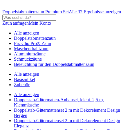
Doppelstabmattenzaun Premium Set
Alle 32 Ergebnisse anzeigen
Zaun anfragen
Mein Konto
Alle anzeigen
Doppelstabmattenzaun
Fix-Clip Pro® Zaun
Maschendrahtzaun
Aluminiumzäune
Schmuckzäune
Beleuchtung für den Doppelstabmattenzaun
Alle anzeigen
Basisartikel
Zubehör
Alle anzeigen
Doppelstab-Gittermatten-Anbauset, leicht, 2,5 m,
Klemmlasche
Doppelstab-Gittermattenset 2 m mit Dekorelement Design
Bergen
Doppelstab-Gittermattenset 2 m mit Dekorelement Design
Eleganz