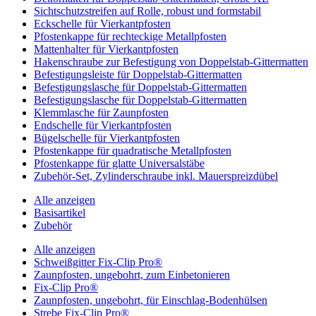
Sichtschutzstreifen auf Rolle, robust und formstabil
Eckschelle für Vierkantpfosten
Pfostenkappe für rechteckige Metallpfosten
Mattenhalter für Vierkantpfosten
Hakenschraube zur Befestigung von Doppelstab-Gittermatten
Befestigungsleiste für Doppelstab-Gittermatten
Befestigungslasche für Doppelstab-Gittermatten
Befestigungslasche für Doppelstab-Gittermatten
Klemmlasche für Zaunpfosten
Endschelle für Vierkantpfosten
Bügelschelle für Vierkantpfosten
Pfostenkappe für quadratische Metallpfosten
Pfostenkappe für glatte Universalstäbe
Zubehör-Set, Zylinderschraube inkl. Mauerspreizdübel
Alle anzeigen
Basisartikel
Zubehör
Alle anzeigen
Schweißgitter Fix-Clip Pro®
Zaunpfosten, ungebohrt, zum Einbetonieren
Fix-Clip Pro®
Zaunpfosten, ungebohrt, für Einschlag-Bodenhülsen
Strebe Fix-Clip Pro®