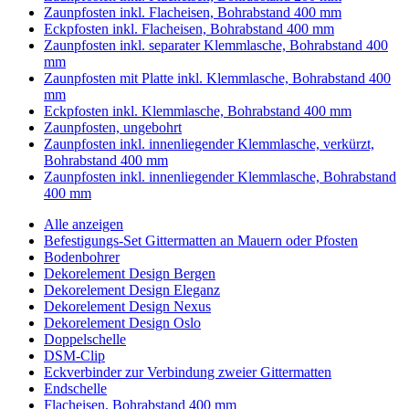
Zaunpfosten inkl. Flacheisen, Bohrabstand 400 mm
Eckpfosten inkl. Flacheisen, Bohrabstand 400 mm
Zaunpfosten inkl. separater Klemmlasche, Bohrabstand 400
mm
Zaunpfosten mit Platte inkl. Klemmlasche, Bohrabstand 400
mm
Eckpfosten inkl. Klemmlasche, Bohrabstand 400 mm
Zaunpfosten, ungebohrt
Zaunpfosten inkl. innenliegender Klemmlasche, verkürzt,
Bohrabstand 400 mm
Zaunpfosten inkl. innenliegender Klemmlasche, Bohrabstand
400 mm
Alle anzeigen
Befestigungs-Set Gittermatten an Mauern oder Pfosten
Bodenbohrer
Dekorelement Design Bergen
Dekorelement Design Eleganz
Dekorelement Design Nexus
Dekorelement Design Oslo
Doppelschelle
DSM-Clip
Eckverbinder zur Verbindung zweier Gittermatten
Endschelle
Flacheisen, Bohrabstand 400 mm