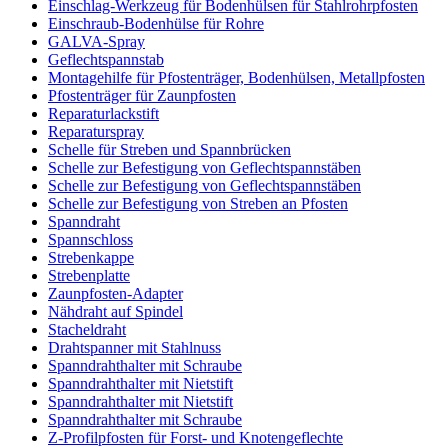
Einschlag-Werkzeug für Bodenhülsen für Stahlrohrpfosten
Einschraub-Bodenhülse für Rohre
GALVA-Spray
Geflechtspannstab
Montagehilfe für Pfostenträger, Bodenhülsen, Metallpfosten
Pfostenträger für Zaunpfosten
Reparaturlackstift
Reparaturspray
Schelle für Streben und Spannbrücken
Schelle zur Befestigung von Geflechtspannstäben
Schelle zur Befestigung von Geflechtspannstäben
Schelle zur Befestigung von Streben an Pfosten
Spanndraht
Spannschloss
Strebenkappe
Strebenplatte
Zaunpfosten-Adapter
Nähdraht auf Spindel
Stacheldraht
Drahtspanner mit Stahlnuss
Spanndrahthalter mit Schraube
Spanndrahthalter mit Nietstift
Spanndrahthalter mit Nietstift
Spanndrahthalter mit Schraube
Z-Profilpfosten für Forst- und Knotengeflechte