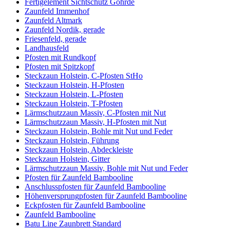
Fertigelement Sichtschutz Göhrde
Zaunfeld Immenhof
Zaunfeld Altmark
Zaunfeld Nordik, gerade
Friesenfeld, gerade
Landhausfeld
Pfosten mit Rundkopf
Pfosten mit Spitzkopf
Steckzaun Holstein, C-Pfosten StHo
Steckzaun Holstein, H-Pfosten
Steckzaun Holstein, L-Pfosten
Steckzaun Holstein, T-Pfosten
Lärmschutzzaun Massiv, C-Pfosten mit Nut
Lärmschutzzaun Massiv, H-Pfosten mit Nut
Steckzaun Holstein, Bohle mit Nut und Feder
Steckzaun Holstein, Führung
Steckzaun Holstein, Abdeckleiste
Steckzaun Holstein, Gitter
Lärmschutzzaun Massiv, Bohle mit Nut und Feder
Pfosten für Zaunfeld Bambooline
Anschlusspfosten für Zaunfeld Bambooline
Höhenversprungpfosten für Zaunfeld Bambooline
Eckpfosten für Zaunfeld Bambooline
Zaunfeld Bambooline
Batu Line Zaunbrett Standard