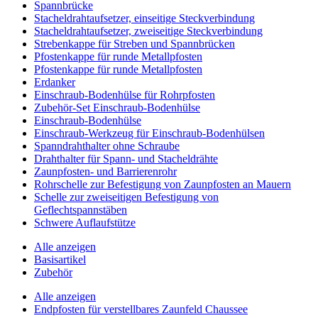
Spannbrücke
Stacheldrahtaufsetzer, einseitige Steckverbindung
Stacheldrahtaufsetzer, zweiseitige Steckverbindung
Strebenkappe für Streben und Spannbrücken
Pfostenkappe für runde Metallpfosten
Pfostenkappe für runde Metallpfosten
Erdanker
Einschraub-Bodenhülse für Rohrpfosten
Zubehör-Set Einschraub-Bodenhülse
Einschraub-Bodenhülse
Einschraub-Werkzeug für Einschraub-Bodenhülsen
Spanndrahthalter ohne Schraube
Drahthalter für Spann- und Stacheldrähte
Zaunpfosten- und Barrierenrohr
Rohrschelle zur Befestigung von Zaunpfosten an Mauern
Schelle zur zweiseitigen Befestigung von
Geflechtspannstäben
Schwere Auflaufstütze
Alle anzeigen
Basisartikel
Zubehör
Alle anzeigen
Endpfosten für verstellbares Zaunfeld Chaussee