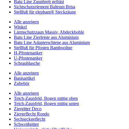
Batu Line Zaunbrett gefräst
Sichtschutzelement Baltrum Brisa
Stellfuß für elephant® Steckzäune
Alle anzeigen
Winkel
Lärmschutzzaun Massiv, Abdeckbohle
Batu Line Zierleiste aus Aluminium
Batu Line Adapterschiene aus Aluminium
Stellfuß für Pfosten Bambooline
H-Pfostenanker
U-Pfostenanker
Schraublasche
Alle anzeigen
Basisartikel
Zubehör
Alle anzeigen
Teich-Zaunfeld, Bogen mittig oben
Teich-Zaunfeld, Bogen mittig unten
Ziergitter Deco
Ziergeflecht Rondo
Sechseckgeflecht
Schweißgitter