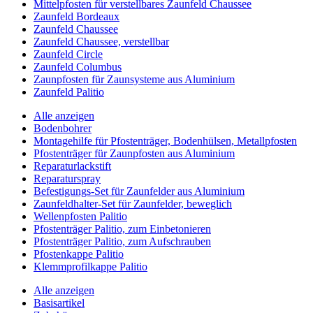
Mittelpfosten für verstellbares Zaunfeld Chaussee
Zaunfeld Bordeaux
Zaunfeld Chaussee
Zaunfeld Chaussee, verstellbar
Zaunfeld Circle
Zaunfeld Columbus
Zaunpfosten für Zaunsysteme aus Aluminium
Zaunfeld Palitio
Alle anzeigen
Bodenbohrer
Montagehilfe für Pfostenträger, Bodenhülsen, Metallpfosten
Pfostenträger für Zaunpfosten aus Aluminium
Reparaturlackstift
Reparaturspray
Befestigungs-Set für Zaunfelder aus Aluminium
Zaunfeldhalter-Set für Zaunfelder, beweglich
Wellenpfosten Palitio
Pfostenträger Palitio, zum Einbetonieren
Pfostenträger Palitio, zum Aufschrauben
Pfostenkappe Palitio
Klemmprofilkappe Palitio
Alle anzeigen
Basisartikel