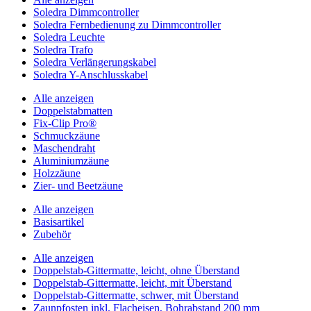
Soledra Dimmcontroller
Soledra Fernbedienung zu Dimmcontroller
Soledra Leuchte
Soledra Trafo
Soledra Verlängerungskabel
Soledra Y-Anschlusskabel
Alle anzeigen
Doppelstabmatten
Fix-Clip Pro®
Schmuckzäune
Maschendraht
Aluminiumzäune
Holzzäune
Zier- und Beetzäune
Alle anzeigen
Basisartikel
Zubehör
Alle anzeigen
Doppelstab-Gittermatte, leicht, ohne Überstand
Doppelstab-Gittermatte, leicht, mit Überstand
Doppelstab-Gittermatte, schwer, mit Überstand
Zaunpfosten inkl. Flacheisen, Bohrabstand 200 mm