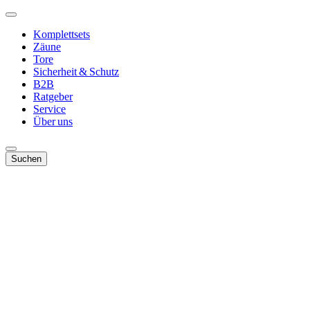
Komplettsets
Zäune
Tore
Sicherheit & Schutz
B2B
Ratgeber
Service
Über uns
Suchen