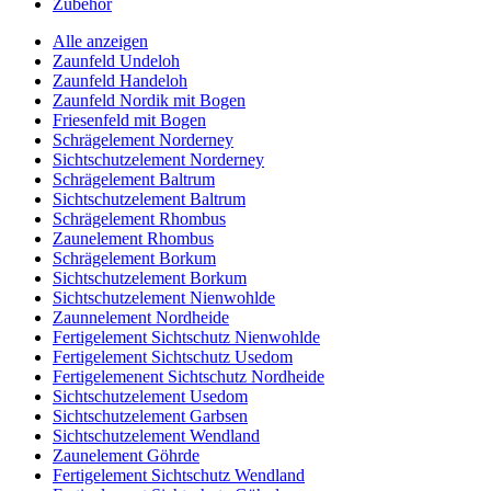
Zubehör
Alle anzeigen
Zaunfeld Undeloh
Zaunfeld Handeloh
Zaunfeld Nordik mit Bogen
Friesenfeld mit Bogen
Schrägelement Norderney
Sichtschutzelement Norderney
Schrägelement Baltrum
Sichtschutzelement Baltrum
Schrägelement Rhombus
Zaunelement Rhombus
Schrägelement Borkum
Sichtschutzelement Borkum
Sichtschutzelement Nienwohlde
Zaunnelement Nordheide
Fertigelement Sichtschutz Nienwohlde
Fertigelement Sichtschutz Usedom
Fertigelemenent Sichtschutz Nordheide
Sichtschutzelement Usedom
Sichtschutzelement Garbsen
Sichtschutzelement Wendland
Zaunelement Göhrde
Fertigelement Sichtschutz Wendland