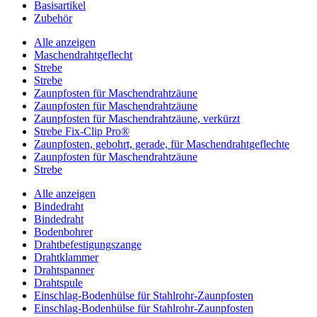
Basisartikel
Zubehör
Alle anzeigen
Maschendrahtgeflecht
Strebe
Strebe
Zaunpfosten für Maschendrahtzäune
Zaunpfosten für Maschendrahtzäune
Zaunpfosten für Maschendrahtzäune, verkürzt
Strebe Fix-Clip Pro®
Zaunpfosten, gebohrt, gerade, für Maschendrahtgeflechte
Zaunpfosten für Maschendrahtzäune
Strebe
Alle anzeigen
Bindedraht
Bindedraht
Bodenbohrer
Drahtbefestigungszange
Drahtklammer
Drahtspanner
Drahtspule
Einschlag-Bodenhülse für Stahlrohr-Zaunpfosten
Einschlag-Bodenhülse für Stahlrohr-Zaunpfosten