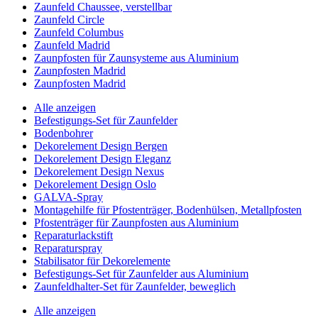
Zaunfeld Chaussee, verstellbar
Zaunfeld Circle
Zaunfeld Columbus
Zaunfeld Madrid
Zaunpfosten für Zaunsysteme aus Aluminium
Zaunpfosten Madrid
Zaunpfosten Madrid
Alle anzeigen
Befestigungs-Set für Zaunfelder
Bodenbohrer
Dekorelement Design Bergen
Dekorelement Design Eleganz
Dekorelement Design Nexus
Dekorelement Design Oslo
GALVA-Spray
Montagehilfe für Pfostenträger, Bodenhülsen, Metallpfosten
Pfostenträger für Zaunpfosten aus Aluminium
Reparaturlackstift
Reparaturspray
Stabilisator für Dekorelemente
Befestigungs-Set für Zaunfelder aus Aluminium
Zaunfeldhalter-Set für Zaunfelder, beweglich
Alle anzeigen