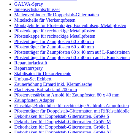
GALVA-Spray
Innensechskantschlüssel
Mattenverbinder für Doppelstab-Gittermatten
Mittelschelle für Vierkantpfosten
Montagehilfe für Pfostenträger, Bodenhülsen, Metallpfosten
Pfostenkappe für rechteckige Metallpfosten
Pfostenkappe für rechteckige Metallpfosten
Pfostenträger für Zaunpfosten 60 x 40 mm
Pfostenträger für Zaunpfosten 60 x 40 mm
Pfostenträger für Zaunpfosten 60 x 40 mm auf L-Randsteinen
Pfostenträger für Zaunpfosten 60 x 40 mm auf L-Randsteinen
Reparaturlackstift
Reparaturspray
Stabilisator für Dekorelemente
Umbau-Set Eckbert
Zaunerhöhung Erhard inkl. Klemmlasche
Flacheisen, Bohrabstand 200 mm
Pfostenverstärkung Arnold für Zaunpfosten 60 x 40 mm
Zaunpfosten-Adapter
Einschlag-Bodenhülse für rechteckige Stahlrohr-Zaunpfosten
Pfostenträger für Doppelstab-Gittermatten mit Riffelstahldolle
Dekorhaken für Doppelstab-Gittermatten, Größe S
Dekorhaken für Doppelstab-Gittermatten, Größe M
Dekorhaken für Doppelstab-Gittermatten, Größe L
Dekorhaken für Doppelstab-Gittermatten, Größe XL