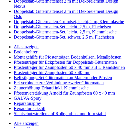
Doppelstab-Gittermattenset 2 m mit Dekorelement Design
Nexus
Doppelstab-Gittermattenset 2 m mit Dekorelement Design
Oslo
Doppelstab-Gittermatten-Grundset, leicht, 2 m, Klemmlasche
Doppelstab-Gittermatten-Set, leicht, 2,5 m, Flacheisen
Doppelstab-Gittermatten-Set, leicht, 2,5 m, Klemmlasche
Doppelstab-Gittermatten-Set, schwer, 2,5 m, Flacheisen
Alle anzeigen
Bodenbohrer
Montagehilfe für Pfostenträger, Bodenhülsen, Metallpfosten
Pfostenträger für Eckpfosten für Doppelstab-Gittermatten
Pfostenträger für Zaunpfosten 60 x 40 mm auf L-Randsteinen
Pfostenträger für Zaunpfosten 60 x 40 mm
Befestigungs-Set Gittermatten an Mauern oder Pfosten
Eckverbinder zur Verbindung zweier Gittermatten
Zaunerhöhung Erhard inkl. Klemmlasche
Pfostenverstärkung Arnold für Zaunpfosten 60 x 40 mm
GALVA-Spray
Reparaturspray
Reparaturlackstift
Sichtschutzstreifen auf Rolle, robust und formstabil
Alle anzeigen