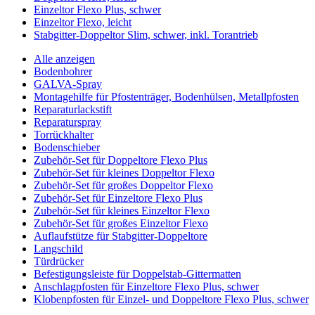
Einzeltor Flexo Plus, schwer
Einzeltor Flexo, leicht
Stabgitter-Doppeltor Slim, schwer, inkl. Torantrieb
Alle anzeigen
Bodenbohrer
GALVA-Spray
Montagehilfe für Pfostenträger, Bodenhülsen, Metallpfosten
Reparaturlackstift
Reparaturspray
Torrückhalter
Bodenschieber
Zubehör-Set für Doppeltore Flexo Plus
Zubehör-Set für kleines Doppeltor Flexo
Zubehör-Set für großes Doppeltor Flexo
Zubehör-Set für Einzeltore Flexo Plus
Zubehör-Set für kleines Einzeltor Flexo
Zubehör-Set für großes Einzeltor Flexo
Auflaufstütze für Stabgitter-Doppeltore
Langschild
Türdrücker
Befestigungsleiste für Doppelstab-Gittermatten
Anschlagpfosten für Einzeltore Flexo Plus, schwer
Klobenpfosten für Einzel- und Doppeltore Flexo Plus, schwer