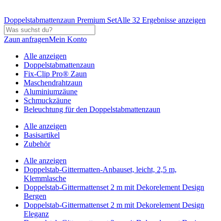
Doppelstabmattenzaun Premium Set
Alle 32 Ergebnisse anzeigen
Zaun anfragen
Mein Konto
Alle anzeigen
Doppelstabmattenzaun
Fix-Clip Pro® Zaun
Maschendrahtzaun
Aluminiumzäune
Schmuckzäune
Beleuchtung für den Doppelstabmattenzaun
Alle anzeigen
Basisartikel
Zubehör
Alle anzeigen
Doppelstab-Gittermatten-Anbauset, leicht, 2,5 m,
Klemmlasche
Doppelstab-Gittermattenset 2 m mit Dekorelement Design
Bergen
Doppelstab-Gittermattenset 2 m mit Dekorelement Design
Eleganz