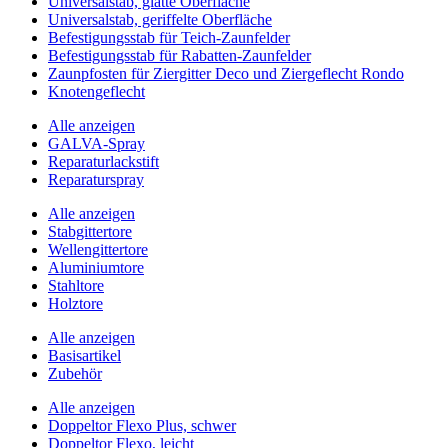
Universalstab, glatte Oberfläche
Universalstab, geriffelte Oberfläche
Befestigungsstab für Teich-Zaunfelder
Befestigungsstab für Rabatten-Zaunfelder
Zaunpfosten für Ziergitter Deco und Ziergeflecht Rondo
Knotengeflecht
Alle anzeigen
GALVA-Spray
Reparaturlackstift
Reparaturspray
Alle anzeigen
Stabgittertore
Wellengittertore
Aluminiumtore
Stahltore
Holztore
Alle anzeigen
Basisartikel
Zubehör
Alle anzeigen
Doppeltor Flexo Plus, schwer
Doppeltor Flexo, leicht