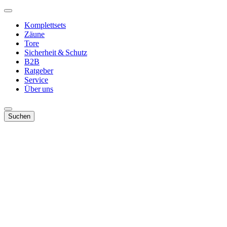
Komplettsets
Zäune
Tore
Sicherheit & Schutz
B2B
Ratgeber
Service
Über uns
Suchen