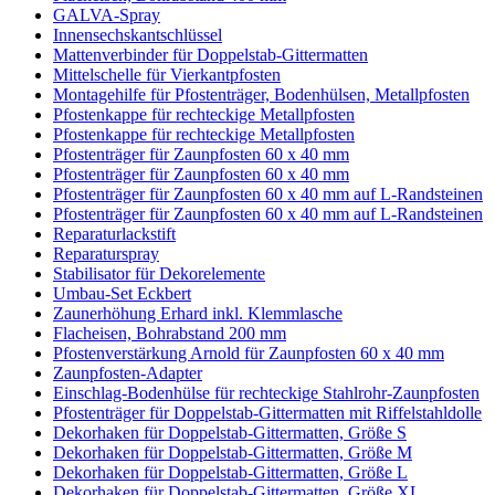
GALVA-Spray
Innensechskantschlüssel
Mattenverbinder für Doppelstab-Gittermatten
Mittelschelle für Vierkantpfosten
Montagehilfe für Pfostenträger, Bodenhülsen, Metallpfosten
Pfostenkappe für rechteckige Metallpfosten
Pfostenkappe für rechteckige Metallpfosten
Pfostenträger für Zaunpfosten 60 x 40 mm
Pfostenträger für Zaunpfosten 60 x 40 mm
Pfostenträger für Zaunpfosten 60 x 40 mm auf L-Randsteinen
Pfostenträger für Zaunpfosten 60 x 40 mm auf L-Randsteinen
Reparaturlackstift
Reparaturspray
Stabilisator für Dekorelemente
Umbau-Set Eckbert
Zaunerhöhung Erhard inkl. Klemmlasche
Flacheisen, Bohrabstand 200 mm
Pfostenverstärkung Arnold für Zaunpfosten 60 x 40 mm
Zaunpfosten-Adapter
Einschlag-Bodenhülse für rechteckige Stahlrohr-Zaunpfosten
Pfostenträger für Doppelstab-Gittermatten mit Riffelstahldolle
Dekorhaken für Doppelstab-Gittermatten, Größe S
Dekorhaken für Doppelstab-Gittermatten, Größe M
Dekorhaken für Doppelstab-Gittermatten, Größe L
Dekorhaken für Doppelstab-Gittermatten, Größe XL