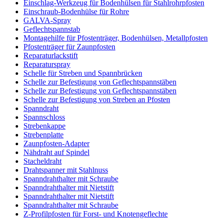
Einschlag-Werkzeug für Bodenhülsen für Stahlrohrpfosten
Einschraub-Bodenhülse für Rohre
GALVA-Spray
Geflechtspannstab
Montagehilfe für Pfostenträger, Bodenhülsen, Metallpfosten
Pfostenträger für Zaunpfosten
Reparaturlackstift
Reparaturspray
Schelle für Streben und Spannbrücken
Schelle zur Befestigung von Geflechtspannstäben
Schelle zur Befestigung von Geflechtspannstäben
Schelle zur Befestigung von Streben an Pfosten
Spanndraht
Spannschloss
Strebenkappe
Strebenplatte
Zaunpfosten-Adapter
Nähdraht auf Spindel
Stacheldraht
Drahtspanner mit Stahlnuss
Spanndrahthalter mit Schraube
Spanndrahthalter mit Nietstift
Spanndrahthalter mit Nietstift
Spanndrahthalter mit Schraube
Z-Profilpfosten für Forst- und Knotengeflechte