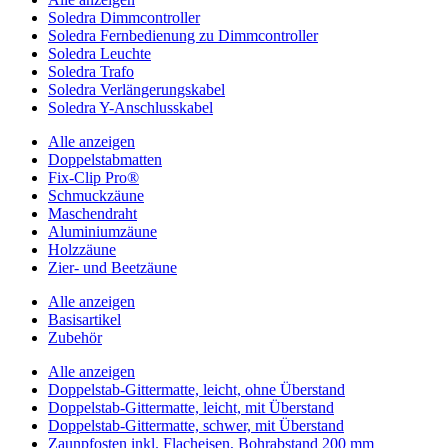
Soledra Dimmcontroller
Soledra Fernbedienung zu Dimmcontroller
Soledra Leuchte
Soledra Trafo
Soledra Verlängerungskabel
Soledra Y-Anschlusskabel
Alle anzeigen
Doppelstabmatten
Fix-Clip Pro®
Schmuckzäune
Maschendraht
Aluminiumzäune
Holzzäune
Zier- und Beetzäune
Alle anzeigen
Basisartikel
Zubehör
Alle anzeigen
Doppelstab-Gittermatte, leicht, ohne Überstand
Doppelstab-Gittermatte, leicht, mit Überstand
Doppelstab-Gittermatte, schwer, mit Überstand
Zaunpfosten inkl. Flacheisen, Bohrabstand 200 mm