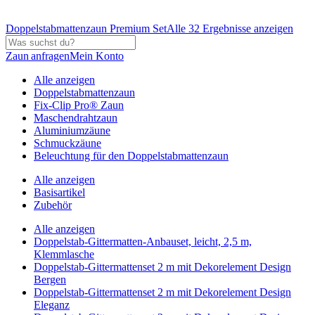
Doppelstabmattenzaun Premium Set
Alle 32 Ergebnisse anzeigen
Zaun anfragen
Mein Konto
Alle anzeigen
Doppelstabmattenzaun
Fix-Clip Pro® Zaun
Maschendrahtzaun
Aluminiumzäune
Schmuckzäune
Beleuchtung für den Doppelstabmattenzaun
Alle anzeigen
Basisartikel
Zubehör
Alle anzeigen
Doppelstab-Gittermatten-Anbauset, leicht, 2,5 m,
Klemmlasche
Doppelstab-Gittermattenset 2 m mit Dekorelement Design
Bergen
Doppelstab-Gittermattenset 2 m mit Dekorelement Design
Eleganz