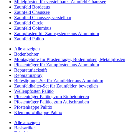
Mittelpfosten für verstellbares Zaunfeld Chaussee
Zaunfeld Bordeaux
Zaunfeld Chaussee
Zaunfeld Chaussee, verstellbar
Zaunfeld Circle
Zaunfeld Columbus
Zaunpfosten für Zaunsysteme aus Aluminium
Zaunfeld Palitio
Alle anzeigen
Bodenbohrer
Montagehilfe für Pfostenträger, Bodenhülsen, Metallpfosten
Pfostenträger für Zaunpfosten aus Aluminium
Reparaturlackstift
Reparaturspray
Befestigungs-Set für Zaunfelder aus Aluminium
Zaunfeldhalter-Set für Zaunfelder, beweglich
Wellenpfosten Palitio
Pfostenträger Palitio, zum Einbetonieren
Pfostenträger Palitio, zum Aufschrauben
Pfostenkappe Palitio
Klemmprofilkappe Palitio
Alle anzeigen
Basisartikel