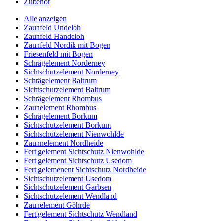
Zubehör
Alle anzeigen
Zaunfeld Undeloh
Zaunfeld Handeloh
Zaunfeld Nordik mit Bogen
Friesenfeld mit Bogen
Schrägelement Norderney
Sichtschutzelement Norderney
Schrägelement Baltrum
Sichtschutzelement Baltrum
Schrägelement Rhombus
Zaunelement Rhombus
Schrägelement Borkum
Sichtschutzelement Borkum
Sichtschutzelement Nienwohlde
Zaunnelement Nordheide
Fertigelement Sichtschutz Nienwohlde
Fertigelement Sichtschutz Usedom
Fertigelemenent Sichtschutz Nordheide
Sichtschutzelement Usedom
Sichtschutzelement Garbsen
Sichtschutzelement Wendland
Zaunelement Göhrde
Fertigelement Sichtschutz Wendland