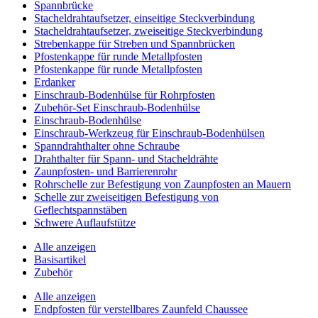
Spannbrücke
Stacheldrahtaufsetzer, einseitige Steckverbindung
Stacheldrahtaufsetzer, zweiseitige Steckverbindung
Strebenkappe für Streben und Spannbrücken
Pfostenkappe für runde Metallpfosten
Pfostenkappe für runde Metallpfosten
Erdanker
Einschraub-Bodenhülse für Rohrpfosten
Zubehör-Set Einschraub-Bodenhülse
Einschraub-Bodenhülse
Einschraub-Werkzeug für Einschraub-Bodenhülsen
Spanndrahthalter ohne Schraube
Drahthalter für Spann- und Stacheldrähte
Zaunpfosten- und Barrierenrohr
Rohrschelle zur Befestigung von Zaunpfosten an Mauern
Schelle zur zweiseitigen Befestigung von
Geflechtspannstäben
Schwere Auflaufstütze
Alle anzeigen
Basisartikel
Zubehör
Alle anzeigen
Endpfosten für verstellbares Zaunfeld Chaussee