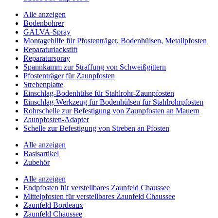
Alle anzeigen
Bodenbohrer
GALVA-Spray
Montagehilfe für Pfostenträger, Bodenhülsen, Metallpfosten
Reparaturlackstift
Reparaturspray
Spannkamm zur Straffung von Schweißgittern
Pfostenträger für Zaunpfosten
Strebenplatte
Einschlag-Bodenhülse für Stahlrohr-Zaunpfosten
Einschlag-Werkzeug für Bodenhülsen für Stahlrohrpfosten
Rohrschelle zur Befestigung von Zaunpfosten an Mauern
Zaunpfosten-Adapter
Schelle zur Befestigung von Streben an Pfosten
Alle anzeigen
Basisartikel
Zubehör
Alle anzeigen
Endpfosten für verstellbares Zaunfeld Chaussee
Mittelpfosten für verstellbares Zaunfeld Chaussee
Zaunfeld Bordeaux
Zaunfeld Chaussee