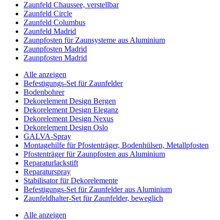
Zaunfeld Chaussee, verstellbar
Zaunfeld Circle
Zaunfeld Columbus
Zaunfeld Madrid
Zaunpfosten für Zaunsysteme aus Aluminium
Zaunpfosten Madrid
Zaunpfosten Madrid
Alle anzeigen
Befestigungs-Set für Zaunfelder
Bodenbohrer
Dekorelement Design Bergen
Dekorelement Design Eleganz
Dekorelement Design Nexus
Dekorelement Design Oslo
GALVA-Spray
Montagehilfe für Pfostenträger, Bodenhülsen, Metallpfosten
Pfostenträger für Zaunpfosten aus Aluminium
Reparaturlackstift
Reparaturspray
Stabilisator für Dekorelemente
Befestigungs-Set für Zaunfelder aus Aluminium
Zaunfeldhalter-Set für Zaunfelder, beweglich
Alle anzeigen