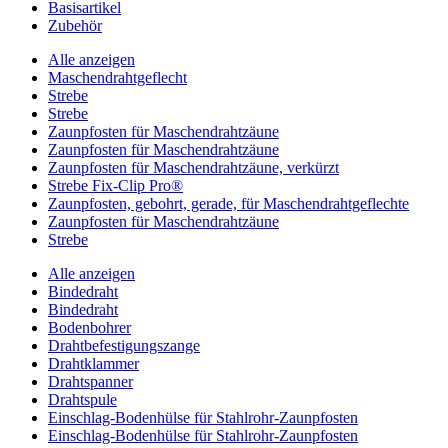
Basisartikel
Zubehör
Alle anzeigen
Maschendrahtgeflecht
Strebe
Strebe
Zaunpfosten für Maschendrahtzäune
Zaunpfosten für Maschendrahtzäune
Zaunpfosten für Maschendrahtzäune, verkürzt
Strebe Fix-Clip Pro®
Zaunpfosten, gebohrt, gerade, für Maschendrahtgeflechte
Zaunpfosten für Maschendrahtzäune
Strebe
Alle anzeigen
Bindedraht
Bindedraht
Bodenbohrer
Drahtbefestigungszange
Drahtklammer
Drahtspanner
Drahtspule
Einschlag-Bodenhülse für Stahlrohr-Zaunpfosten
Einschlag-Bodenhülse für Stahlrohr-Zaunpfosten