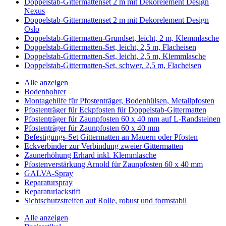
Doppelstab-Gittermattenset 2 m mit Dekorelement Design
Nexus
Doppelstab-Gittermattenset 2 m mit Dekorelement Design
Oslo
Doppelstab-Gittermatten-Grundset, leicht, 2 m, Klemmlasche
Doppelstab-Gittermatten-Set, leicht, 2,5 m, Flacheisen
Doppelstab-Gittermatten-Set, leicht, 2,5 m, Klemmlasche
Doppelstab-Gittermatten-Set, schwer, 2,5 m, Flacheisen
Alle anzeigen
Bodenbohrer
Montagehilfe für Pfostenträger, Bodenhülsen, Metallpfosten
Pfostenträger für Eckpfosten für Doppelstab-Gittermatten
Pfostenträger für Zaunpfosten 60 x 40 mm auf L-Randsteinen
Pfostenträger für Zaunpfosten 60 x 40 mm
Befestigungs-Set Gittermatten an Mauern oder Pfosten
Eckverbinder zur Verbindung zweier Gittermatten
Zaunerhöhung Erhard inkl. Klemmlasche
Pfostenverstärkung Arnold für Zaunpfosten 60 x 40 mm
GALVA-Spray
Reparaturspray
Reparaturlackstift
Sichtschutzstreifen auf Rolle, robust und formstabil
Alle anzeigen