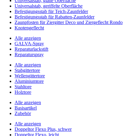
Universalstab, glatte Oberfläche
Universalstab, geriffelte Oberfläche
Befestigungsstab für Teich-Zaunfelder
Befestigungsstab für Rabatten-Zaunfelder
Zaunpfosten für Ziergitter Deco und Ziergeflecht Rondo
Knotengeflecht
Alle anzeigen
GALVA-Spray
Reparaturlackstift
Reparaturspray
Alle anzeigen
Stabgittertore
Wellengittertore
Aluminiumtore
Stahltore
Holztore
Alle anzeigen
Basisartikel
Zubehör
Alle anzeigen
Doppeltor Flexo Plus, schwer
Doppeltor Flexo, leicht