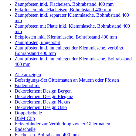
Zaunpfosten inkl. Flacheisen, Bohrabstand 400 mm
Eckpfosten inkl. Flacheisen, Bohrabstand 400 mm
Zaunpfosten inkl. separater Klemmlasche, Bohrabstand 400
mm
Zaunpfosten mit Platte inkl. Klemmlasche, Bohrabstand 400
mm
Eckpfosten inkl. Klemmlasche, Bohrabstand 400 mm
Zaunpfosten, ungebohrt
Zaunpfosten inkl. innenliegender Klemmlasche, verkürzt,
Bohrabstand 400 mm
Zaunpfosten inkl. innenliegender Klemmlasche, Bohrabstand
400 mm
Alle anzeigen
Befestigungs-Set Gittermatten an Mauern oder Pfosten
Bodenbohrer
Dekorelement Design Bergen
Dekorelement Design Eleganz
Dekorelement Design Nexus
Dekorelement Design Oslo
Doppelschelle
DSM-Clip
Eckverbinder zur Verbindung zweier Gittermatten
Endschelle
Flacheisen, Bohrabstand 400 mm