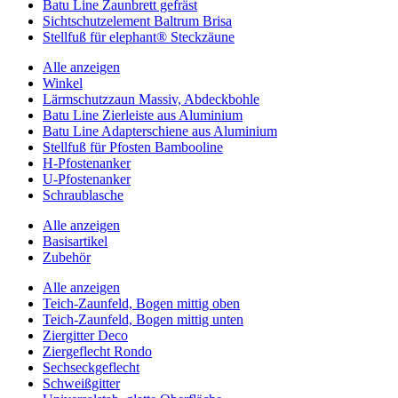
Batu Line Zaunbrett gefräst
Sichtschutzelement Baltrum Brisa
Stellfuß für elephant® Steckzäune
Alle anzeigen
Winkel
Lärmschutzzaun Massiv, Abdeckbohle
Batu Line Zierleiste aus Aluminium
Batu Line Adapterschiene aus Aluminium
Stellfuß für Pfosten Bambooline
H-Pfostenanker
U-Pfostenanker
Schraublasche
Alle anzeigen
Basisartikel
Zubehör
Alle anzeigen
Teich-Zaunfeld, Bogen mittig oben
Teich-Zaunfeld, Bogen mittig unten
Ziergitter Deco
Ziergeflecht Rondo
Sechseckgeflecht
Schweißgitter