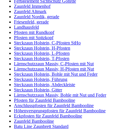
Fertigelement Sichtschutz Göhrde
Zaunfeld Immenhof
Zaunfeld Altmark
Zaunfeld Nordik, gerade
Friesenfeld, gerade
Landhausfeld
Pfosten mit Rundkopf
Pfosten mit Spitzkopf
Steckzaun Holstein, C-Pfosten StHo
Steckzaun Holstein, H-Pfosten
Steckzaun Holstein, L-Pfosten
Steckzaun Holstein, T-Pfosten
Lärmschutzzaun Massiv, C-Pfosten mit Nut
Lärmschutzzaun Massiv, H-Pfosten mit Nut
Steckzaun Holstein, Bohle mit Nut und Feder
Steckzaun Holstein, Führung
Steckzaun Holstein, Abdeckleiste
Steckzaun Holstein, Gitter
Lärmschutzzaun Massiv, Bohle mit Nut und Feder
Pfosten für Zaunfeld Bambooline
Anschlusspfosten für Zaunfeld Bambooline
Höhenversprungpfosten für Zaunfeld Bambooline
Eckpfosten für Zaunfeld Bambooline
Zaunfeld Bambooline
Batu Line Zaunbrett Standard