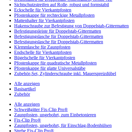
Sichtschutzstreifen auf Rolle, robust und formstabil
Eckschelle für Vierkantpfosten
Pfostenkappe für rechteckige Metallpfosten
Mattenhalter für Vierkantpfosten
Hakenschraube zur Befestigung von Doppelstab-Gittermatten
Befestigungsleiste für Doppelstab-Gittermatten
Befestigungslasche für Doppelstab-Gittermatten
Befestigungslasche für Doppelstab-Gittermatten
Klemmlasche für Zaunpfosten
Endschelle für Vierkantpfosten
Bügelschelle für Vierkantpfosten
Pfostenkappe für quadratische Metallpfosten
Pfostenkappe für glatte Universalstäbe
Zubehör-Set, Zylinderschraube inkl. Mauerspreizdübel
Alle anzeigen
Basisartikel
Zubehör
Alle anzeigen
Schweißgitter Fix-Clip Pro®
Zaunpfosten, ungebohrt, zum Einbetonieren
Fix-Clip Pro®
Zaunpfosten, ungebohrt, für Einschlag-Bodenhülsen
Strebe Fix-Clip Pro®