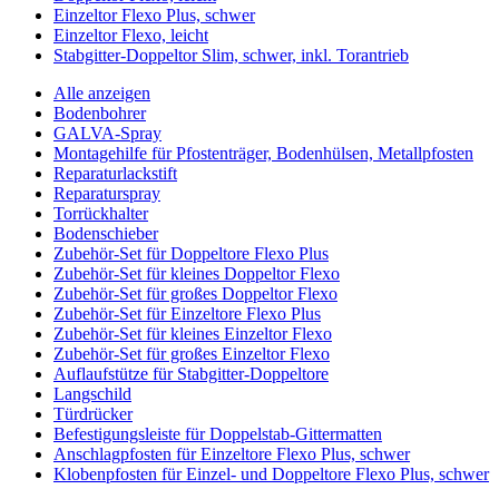
Einzeltor Flexo Plus, schwer
Einzeltor Flexo, leicht
Stabgitter-Doppeltor Slim, schwer, inkl. Torantrieb
Alle anzeigen
Bodenbohrer
GALVA-Spray
Montagehilfe für Pfostenträger, Bodenhülsen, Metallpfosten
Reparaturlackstift
Reparaturspray
Torrückhalter
Bodenschieber
Zubehör-Set für Doppeltore Flexo Plus
Zubehör-Set für kleines Doppeltor Flexo
Zubehör-Set für großes Doppeltor Flexo
Zubehör-Set für Einzeltore Flexo Plus
Zubehör-Set für kleines Einzeltor Flexo
Zubehör-Set für großes Einzeltor Flexo
Auflaufstütze für Stabgitter-Doppeltore
Langschild
Türdrücker
Befestigungsleiste für Doppelstab-Gittermatten
Anschlagpfosten für Einzeltore Flexo Plus, schwer
Klobenpfosten für Einzel- und Doppeltore Flexo Plus, schwer