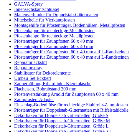
GALVA-Spray
Innensechskantschlüssel
Mattenverbinder für Doppelstab-Gittermatten
Mittelschelle für Vierkantpfosten
Montagehilfe für Pfostenträger, Bodenhülsen, Metallpfosten
Pfostenkappe für rechteckige Metallpfosten
Pfostenkappe für rechteckige Metallpfosten
Pfostenträger für Zaunpfosten 60 x 40 mm
Pfostenträger für Zaunpfosten 60 x 40 mm
Pfostenträger für Zaunpfosten 60 x 40 mm auf L-Randsteinen
Pfostenträger für Zaunpfosten 60 x 40 mm auf L-Randsteinen
Reparaturlackstift
Reparaturspray
Stabilisator für Dekorelemente
Umbau-Set Eckbert
Zaunerhöhung Erhard inkl. Klemmlasche
Flacheisen, Bohrabstand 200 mm
Pfostenverstärkung Arnold für Zaunpfosten 60 x 40 mm
Zaunpfosten-Adapter
Einschlag-Bodenhülse für rechteckige Stahlrohr-Zaunpfosten
Pfostenträger für Doppelstab-Gittermatten mit Riffelstahldolle
Dekorhaken für Doppelstab-Gittermatten, Größe S
Dekorhaken für Doppelstab-Gittermatten, Größe M
Dekorhaken für Doppelstab-Gittermatten, Größe L
Dekorhaken für Doppelstab-Gittermatten, Größe XL