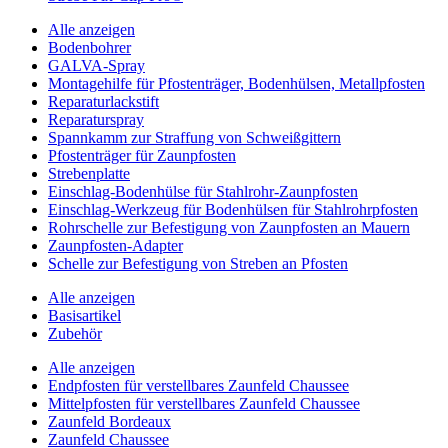
Alle anzeigen
Bodenbohrer
GALVA-Spray
Montagehilfe für Pfostenträger, Bodenhülsen, Metallpfosten
Reparaturlackstift
Reparaturspray
Spannkamm zur Straffung von Schweißgittern
Pfostenträger für Zaunpfosten
Strebenplatte
Einschlag-Bodenhülse für Stahlrohr-Zaunpfosten
Einschlag-Werkzeug für Bodenhülsen für Stahlrohrpfosten
Rohrschelle zur Befestigung von Zaunpfosten an Mauern
Zaunpfosten-Adapter
Schelle zur Befestigung von Streben an Pfosten
Alle anzeigen
Basisartikel
Zubehör
Alle anzeigen
Endpfosten für verstellbares Zaunfeld Chaussee
Mittelpfosten für verstellbares Zaunfeld Chaussee
Zaunfeld Bordeaux
Zaunfeld Chaussee