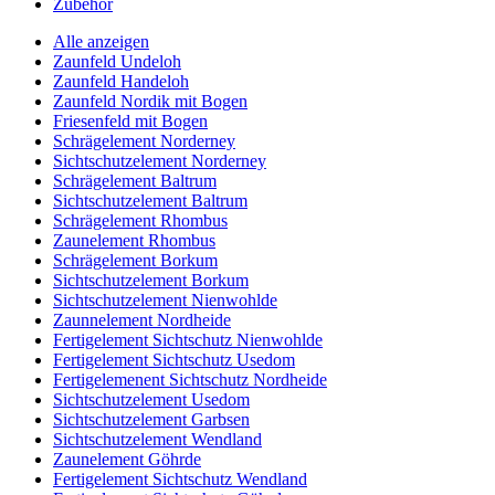
Zubehör
Alle anzeigen
Zaunfeld Undeloh
Zaunfeld Handeloh
Zaunfeld Nordik mit Bogen
Friesenfeld mit Bogen
Schrägelement Norderney
Sichtschutzelement Norderney
Schrägelement Baltrum
Sichtschutzelement Baltrum
Schrägelement Rhombus
Zaunelement Rhombus
Schrägelement Borkum
Sichtschutzelement Borkum
Sichtschutzelement Nienwohlde
Zaunnelement Nordheide
Fertigelement Sichtschutz Nienwohlde
Fertigelement Sichtschutz Usedom
Fertigelemenent Sichtschutz Nordheide
Sichtschutzelement Usedom
Sichtschutzelement Garbsen
Sichtschutzelement Wendland
Zaunelement Göhrde
Fertigelement Sichtschutz Wendland