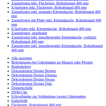
Zaunpfosten inkl. Flacheisen, Bohrabstand 400 mm
Eckpfosten inkl. Flacheisen, Bohrabstand 400 mm
Zaunpfosten inkl. separater Klemmlasche, Bohrabstand 400
mm
Zaunpfosten mit Platte inkl. Klemmlasche, Bohrabstand 400
mm
Eckpfosten inkl. Klemmlasche, Bohrabstand 400 mm
Zaunpfosten, ungebohrt
Zaunpfosten inkl. innenliegender Klemmlasche, verkürzt,
Bohrabstand 400 mm
Zaunpfosten inkl. innenliegender Klemmlasche, Bohrabstand
400 mm
Alle anzeigen
Befestigungs-Set Gittermatten an Mauern oder Pfosten
Bodenbohrer
Dekorelement Design Bergen
Dekorelement Design Eleganz
Dekorelement Design Nexus
Dekorelement Design Oslo
Doppelschelle
DSM-Clip
Eckverbinder zur Verbindung zweier Gittermatten
Endschelle
Flacheisen, Bohrabstand 400 mm