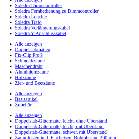
Soledra Dimmcontroller
Soledra Fernbedienung zu Dimmcontroller
Soledra Leuchte
Soledra Trafo
Soledra Verlängerungskabel
Soledra Y-Anschlusskabel
Alle anzeigen
Doppelstabmatten
Fix-Clip Pro®
Schmuckzäune
Maschendraht
Aluminiumzäune
Holzzäune
Zier- und Beetzäune
Alle anzeigen
Basisartikel
Zubehör
Alle anzeigen
Doppelstab-Gittermatte, leicht, ohne Überstand
Doppelstab-Gittermatte, leicht, mit Überstand
Doppelstab-Gittermatte, schwer, mit Überstand
Zaunpfosten inkl. Flacheisen, Bohrabstand 200 mm