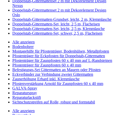
Doppelstab-Gittermattenset 2 m mit Dekorelement Design
Nexus
Doppelstab-Gittermattenset 2 m mit Dekorelement Design
Oslo
Doppelstab-Gittermatten-Grundset, leicht, 2 m, Klemmlasche
Doppelstab-Gittermatten-Set, leicht, 2,5 m, Flacheisen
Doppelstab-Gittermatten-Set, leicht, 2,5 m, Klemmlasche
Doppelstab-Gittermatten-Set, schwer, 2,5 m, Flacheisen
Alle anzeigen
Bodenbohrer
Montagehilfe für Pfostenträger, Bodenhülsen, Metallpfosten
Pfostenträger für Eckpfosten für Doppelstab-Gittermatten
Pfostenträger für Zaunpfosten 60 x 40 mm auf L-Randsteinen
Pfostenträger für Zaunpfosten 60 x 40 mm
Befestigungs-Set Gittermatten an Mauern oder Pfosten
Eckverbinder zur Verbindung zweier Gittermatten
Zaunerhöhung Erhard inkl. Klemmlasche
Pfostenverstärkung Arnold für Zaunpfosten 60 x 40 mm
GALVA-Spray
Reparaturspray
Reparaturlackstift
Sichtschutzstreifen auf Rolle, robust und formstabil
Alle anzeigen