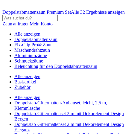
Doppelstabmattenzaun Premium Set
Alle 32 Ergebnisse anzeigen
Zaun anfragen
Mein Konto
Alle anzeigen
Doppelstabmattenzaun
Fix-Clip Pro® Zaun
Maschendrahtzaun
Aluminiumzäune
Schmuckzäune
Beleuchtung für den Doppelstabmattenzaun
Alle anzeigen
Basisartikel
Zubehör
Alle anzeigen
Doppelstab-Gittermatten-Anbauset, leicht, 2,5 m,
Klemmlasche
Doppelstab-Gittermattenset 2 m mit Dekorelement Design
Bergen
Doppelstab-Gittermattenset 2 m mit Dekorelement Design
Eleganz