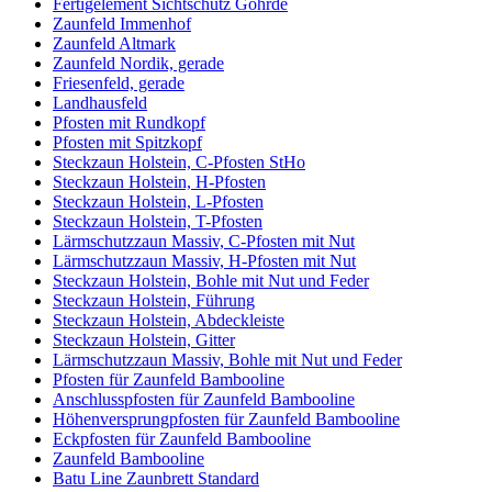
Fertigelement Sichtschutz Göhrde
Zaunfeld Immenhof
Zaunfeld Altmark
Zaunfeld Nordik, gerade
Friesenfeld, gerade
Landhausfeld
Pfosten mit Rundkopf
Pfosten mit Spitzkopf
Steckzaun Holstein, C-Pfosten StHo
Steckzaun Holstein, H-Pfosten
Steckzaun Holstein, L-Pfosten
Steckzaun Holstein, T-Pfosten
Lärmschutzzaun Massiv, C-Pfosten mit Nut
Lärmschutzzaun Massiv, H-Pfosten mit Nut
Steckzaun Holstein, Bohle mit Nut und Feder
Steckzaun Holstein, Führung
Steckzaun Holstein, Abdeckleiste
Steckzaun Holstein, Gitter
Lärmschutzzaun Massiv, Bohle mit Nut und Feder
Pfosten für Zaunfeld Bambooline
Anschlusspfosten für Zaunfeld Bambooline
Höhenversprungpfosten für Zaunfeld Bambooline
Eckpfosten für Zaunfeld Bambooline
Zaunfeld Bambooline
Batu Line Zaunbrett Standard