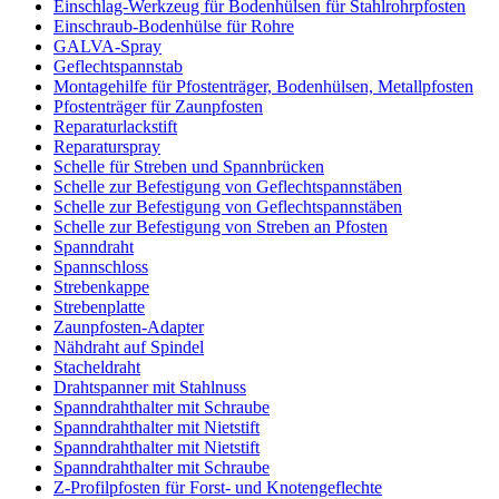
Einschlag-Werkzeug für Bodenhülsen für Stahlrohrpfosten
Einschraub-Bodenhülse für Rohre
GALVA-Spray
Geflechtspannstab
Montagehilfe für Pfostenträger, Bodenhülsen, Metallpfosten
Pfostenträger für Zaunpfosten
Reparaturlackstift
Reparaturspray
Schelle für Streben und Spannbrücken
Schelle zur Befestigung von Geflechtspannstäben
Schelle zur Befestigung von Geflechtspannstäben
Schelle zur Befestigung von Streben an Pfosten
Spanndraht
Spannschloss
Strebenkappe
Strebenplatte
Zaunpfosten-Adapter
Nähdraht auf Spindel
Stacheldraht
Drahtspanner mit Stahlnuss
Spanndrahthalter mit Schraube
Spanndrahthalter mit Nietstift
Spanndrahthalter mit Nietstift
Spanndrahthalter mit Schraube
Z-Profilpfosten für Forst- und Knotengeflechte