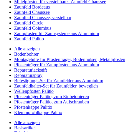
Mittelpfosten für verstellbares Zaunfeld Chaussee
Zaunfeld Bordeaux
Zaunfeld Chaussee
Zaunfeld Chaussee, verstellbar
Zaunfeld Circle
Zaunfeld Columbus
Zaunpfosten für Zaunsysteme aus Aluminium
Zaunfeld Palitio
Alle anzeigen
Bodenbohrer
Montagehilfe für Pfostenträger, Bodenhülsen, Metallpfosten
Pfostenträger für Zaunpfosten aus Aluminium
Reparaturlackstift
Reparaturspray
Befestigungs-Set für Zaunfelder aus Aluminium
Zaunfeldhalter-Set für Zaunfelder, beweglich
Wellenpfosten Palitio
Pfostenträger Palitio, zum Einbetonieren
Pfostenträger Palitio, zum Aufschrauben
Pfostenkappe Palitio
Klemmprofilkappe Palitio
Alle anzeigen
Basisartikel