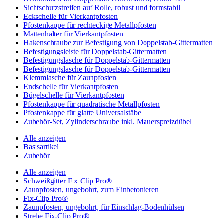
Sichtschutzstreifen auf Rolle, robust und formstabil
Eckschelle für Vierkantpfosten
Pfostenkappe für rechteckige Metallpfosten
Mattenhalter für Vierkantpfosten
Hakenschraube zur Befestigung von Doppelstab-Gittermatten
Befestigungsleiste für Doppelstab-Gittermatten
Befestigungslasche für Doppelstab-Gittermatten
Befestigungslasche für Doppelstab-Gittermatten
Klemmlasche für Zaunpfosten
Endschelle für Vierkantpfosten
Bügelschelle für Vierkantpfosten
Pfostenkappe für quadratische Metallpfosten
Pfostenkappe für glatte Universalstäbe
Zubehör-Set, Zylinderschraube inkl. Mauerspreizdübel
Alle anzeigen
Basisartikel
Zubehör
Alle anzeigen
Schweißgitter Fix-Clip Pro®
Zaunpfosten, ungebohrt, zum Einbetonieren
Fix-Clip Pro®
Zaunpfosten, ungebohrt, für Einschlag-Bodenhülsen
Strebe Fix-Clip Pro®