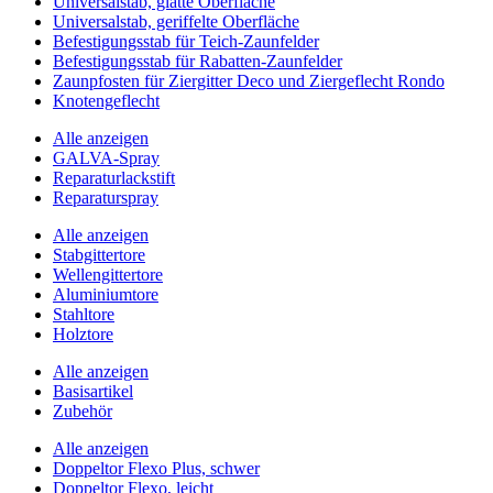
Universalstab, glatte Oberfläche
Universalstab, geriffelte Oberfläche
Befestigungsstab für Teich-Zaunfelder
Befestigungsstab für Rabatten-Zaunfelder
Zaunpfosten für Ziergitter Deco und Ziergeflecht Rondo
Knotengeflecht
Alle anzeigen
GALVA-Spray
Reparaturlackstift
Reparaturspray
Alle anzeigen
Stabgittertore
Wellengittertore
Aluminiumtore
Stahltore
Holztore
Alle anzeigen
Basisartikel
Zubehör
Alle anzeigen
Doppeltor Flexo Plus, schwer
Doppeltor Flexo, leicht