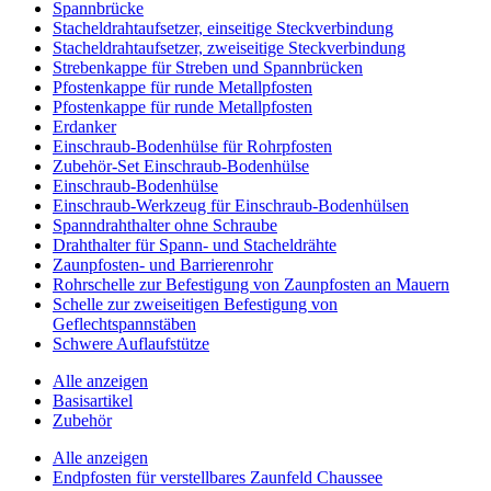
Spannbrücke
Stacheldrahtaufsetzer, einseitige Steckverbindung
Stacheldrahtaufsetzer, zweiseitige Steckverbindung
Strebenkappe für Streben und Spannbrücken
Pfostenkappe für runde Metallpfosten
Pfostenkappe für runde Metallpfosten
Erdanker
Einschraub-Bodenhülse für Rohrpfosten
Zubehör-Set Einschraub-Bodenhülse
Einschraub-Bodenhülse
Einschraub-Werkzeug für Einschraub-Bodenhülsen
Spanndrahthalter ohne Schraube
Drahthalter für Spann- und Stacheldrähte
Zaunpfosten- und Barrierenrohr
Rohrschelle zur Befestigung von Zaunpfosten an Mauern
Schelle zur zweiseitigen Befestigung von
Geflechtspannstäben
Schwere Auflaufstütze
Alle anzeigen
Basisartikel
Zubehör
Alle anzeigen
Endpfosten für verstellbares Zaunfeld Chaussee