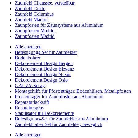
Zaunfeld Chaussee, verstellbar
Zaunfeld Circle
Zaunfeld Columbus
Zaunfeld Madrid
Zaunpfosten für Zaunsysteme aus Aluminium
Zaunpfosten Madrid
Zaunpfosten Madrid
Alle anzeigen
Befestigungs-Set für Zaunfelder
Bodenbohrer
Dekorelement Design Bergen
Dekorelement Design Eleganz
Dekorelement Design Nexus
Dekorelement Design Oslo
GALVA-Spray
Montagehilfe für Pfostenträger, Bodenhülsen, Metallpfosten
Pfostenträger für Zaunpfosten aus Aluminium
Reparaturlackstift
Reparaturspray
Stabilisator für Dekorelemente
Befestigungs-Set für Zaunfelder aus Aluminium
Zaunfeldhalter-Set für Zaunfelder, beweglich
Alle anzeigen