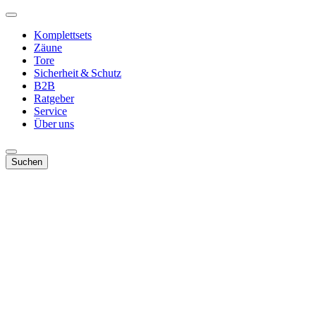
Komplettsets
Zäune
Tore
Sicherheit & Schutz
B2B
Ratgeber
Service
Über uns
Suchen