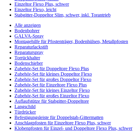
Einzeltor Flexo Plus, schwer
Einzeltor Flexo, leicht
Stabgitter-Doppeltor Slim, schwer, inkl. Torantrieb
Alle anzeigen
Bodenbohrer
GALVA-Spray
Montagehilfe für Pfostenträger, Bodenhülsen, Metallpfosten
Reparaturlackstift
Reparaturspray
Torrückhalter
Bodenschieber
Zubehör-Set für Doppeltore Flexo Plus
Zubehör-Set für kleines Doppeltor Flexo
Zubehör-Set für großes Doppeltor Flexo
Zubehör-Set für Einzeltore Flexo Plus
Zubehör-Set für kleines Einzeltor Flexo
Zubehör-Set für großes Einzeltor Flexo
Auflaufstütze für Stabgitter-Doppeltore
Langschild
Türdrücker
Befestigungsleiste für Doppelstab-Gittermatten
Anschlagpfosten für Einzeltore Flexo Plus, schwer
Klobenpfosten für Einzel- und Doppeltore Flexo Plus, schwer