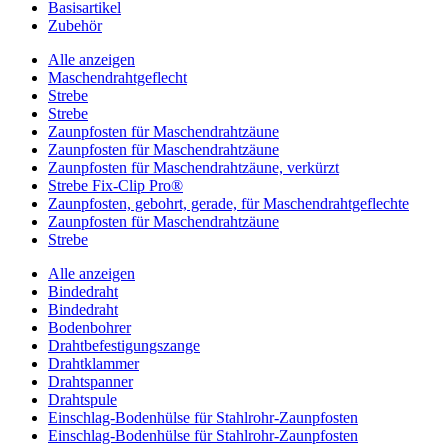
Basisartikel
Zubehör
Alle anzeigen
Maschendrahtgeflecht
Strebe
Strebe
Zaunpfosten für Maschendrahtzäune
Zaunpfosten für Maschendrahtzäune
Zaunpfosten für Maschendrahtzäune, verkürzt
Strebe Fix-Clip Pro®
Zaunpfosten, gebohrt, gerade, für Maschendrahtgeflechte
Zaunpfosten für Maschendrahtzäune
Strebe
Alle anzeigen
Bindedraht
Bindedraht
Bodenbohrer
Drahtbefestigungszange
Drahtklammer
Drahtspanner
Drahtspule
Einschlag-Bodenhülse für Stahlrohr-Zaunpfosten
Einschlag-Bodenhülse für Stahlrohr-Zaunpfosten