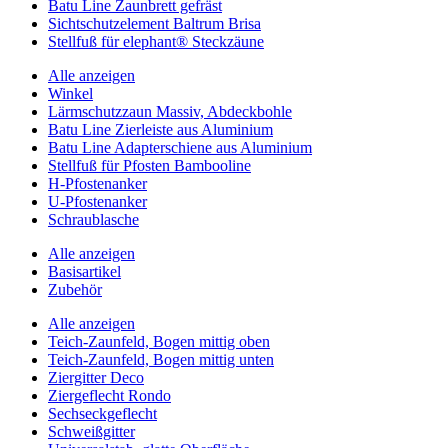
Batu Line Zaunbrett gefräst
Sichtschutzelement Baltrum Brisa
Stellfuß für elephant® Steckzäune
Alle anzeigen
Winkel
Lärmschutzzaun Massiv, Abdeckbohle
Batu Line Zierleiste aus Aluminium
Batu Line Adapterschiene aus Aluminium
Stellfuß für Pfosten Bambooline
H-Pfostenanker
U-Pfostenanker
Schraublasche
Alle anzeigen
Basisartikel
Zubehör
Alle anzeigen
Teich-Zaunfeld, Bogen mittig oben
Teich-Zaunfeld, Bogen mittig unten
Ziergitter Deco
Ziergeflecht Rondo
Sechseckgeflecht
Schweißgitter