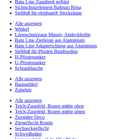
Batu Line Zaunbrett gefräst
Sichtschutzelement Baltrum Brisa
Stellfuß für elephant® Steckzäune
Alle anzeigen
Winkel
Lärmschutzzaun Massiv, Abdeckbohle
Batu Line Zierleiste aus Aluminium
Batu Line Adapterschiene aus Aluminium
Stellfuß für Pfosten Bambooline
H-Pfostenanker
U-Pfostenanker
Schraublasche
Alle anzeigen
Basisartikel
Zubehör
Alle anzeigen
Teich-Zaunfeld, Bogen mittig oben
Teich-Zaunfeld, Bogen mittig unten
Ziergitter Deco
Ziergeflecht Rondo
Sechseckgeflecht
Schweißgitter