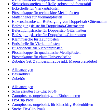
Sichtschutzstreifen auf Rolle, robust und formstabil
Eckschelle für Vierkantpfosten
Pfostenkappe für rechteckige Metallpfosten
Mattenhalter für Vierkantpfosten
Hakenschraube zur Befestigung von Doppelstab-Gittermatten
Befestigungsleiste für Doppelstab-Gittermatten
Befestigungslasche für Doppelstab-Gittermatten
Befestigungslasche für Doppelstab-Gittermatten
Klemmlasche für Zaunpfosten
Endschelle für Vierkantpfosten
Bügelschelle für Vierkantpfosten
Pfostenkappe für quadratische Metallpfosten
Pfostenkappe für glatte Universalstäbe
Zubehör-Set, Zylinderschraube inkl. Mauerspreizdübel
Alle anzeigen
Basisartikel
Zubehör
Alle anzeigen
Schweißgitter Fix-Clip Pro®
Zaunpfosten, ungebohrt, zum Einbetonieren
Fix-Clip Pro®
Zaunpfosten, ungebohrt, für Einschlag-Bodenhülsen
Strebe Fix-Clip Pro®