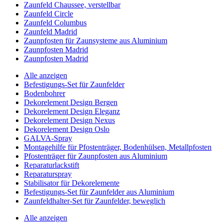
Zaunfeld Chaussee, verstellbar
Zaunfeld Circle
Zaunfeld Columbus
Zaunfeld Madrid
Zaunpfosten für Zaunsysteme aus Aluminium
Zaunpfosten Madrid
Zaunpfosten Madrid
Alle anzeigen
Befestigungs-Set für Zaunfelder
Bodenbohrer
Dekorelement Design Bergen
Dekorelement Design Eleganz
Dekorelement Design Nexus
Dekorelement Design Oslo
GALVA-Spray
Montagehilfe für Pfostenträger, Bodenhülsen, Metallpfosten
Pfostenträger für Zaunpfosten aus Aluminium
Reparaturlackstift
Reparaturspray
Stabilisator für Dekorelemente
Befestigungs-Set für Zaunfelder aus Aluminium
Zaunfeldhalter-Set für Zaunfelder, beweglich
Alle anzeigen