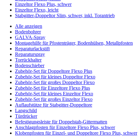
Einzeltor Flexo Plus, schwer
Einzeltor Flexo, leicht
Stabgitter-Doppeltor Slim, schwer, inkl. Torantrieb
Alle anzeigen
Bodenbohrer
GALVA-Spray
Montagehilfe für Pfostenträger, Bodenhülsen, Metallpfosten
Reparaturlackstift
Reparaturspray
Torrückhalter
Bodenschieber
Zubehör-Set für Doppeltore Flexo Plus
Zubehör-Set für kleines Doppeltor Flexo
Zubehör-Set für großes Doppeltor Flexo
Zubehör-Set für Einzeltore Flexo Plus
Zubehör-Set für kleines Einzeltor Flexo
Zubehör-Set für großes Einzeltor Flexo
Auflaufstütze für Stabgitter-Doppeltore
Langschild
Türdrücker
Befestigungsleiste für Doppelstab-Gittermatten
Anschlagpfosten für Einzeltore Flexo Plus, schwer
Klobenpfosten für Einzel- und Doppeltore Flexo Plus, schwer