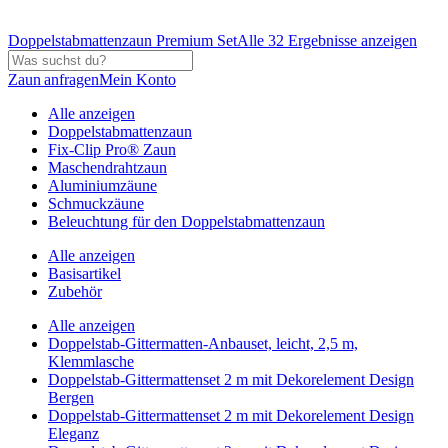
Doppelstabmattenzaun Premium Set
Alle 32 Ergebnisse anzeigen
Zaun anfragen
Mein Konto
Alle anzeigen
Doppelstabmattenzaun
Fix-Clip Pro® Zaun
Maschendrahtzaun
Aluminiumzäune
Schmuckzäune
Beleuchtung für den Doppelstabmattenzaun
Alle anzeigen
Basisartikel
Zubehör
Alle anzeigen
Doppelstab-Gittermatten-Anbauset, leicht, 2,5 m,
Klemmlasche
Doppelstab-Gittermattenset 2 m mit Dekorelement Design
Bergen
Doppelstab-Gittermattenset 2 m mit Dekorelement Design
Eleganz