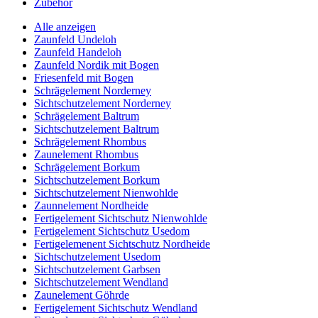
Zubehör
Alle anzeigen
Zaunfeld Undeloh
Zaunfeld Handeloh
Zaunfeld Nordik mit Bogen
Friesenfeld mit Bogen
Schrägelement Norderney
Sichtschutzelement Norderney
Schrägelement Baltrum
Sichtschutzelement Baltrum
Schrägelement Rhombus
Zaunelement Rhombus
Schrägelement Borkum
Sichtschutzelement Borkum
Sichtschutzelement Nienwohlde
Zaunnelement Nordheide
Fertigelement Sichtschutz Nienwohlde
Fertigelement Sichtschutz Usedom
Fertigelemenent Sichtschutz Nordheide
Sichtschutzelement Usedom
Sichtschutzelement Garbsen
Sichtschutzelement Wendland
Zaunelement Göhrde
Fertigelement Sichtschutz Wendland