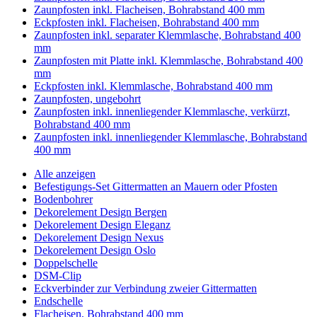
Zaunpfosten inkl. Flacheisen, Bohrabstand 400 mm
Eckpfosten inkl. Flacheisen, Bohrabstand 400 mm
Zaunpfosten inkl. separater Klemmlasche, Bohrabstand 400
mm
Zaunpfosten mit Platte inkl. Klemmlasche, Bohrabstand 400
mm
Eckpfosten inkl. Klemmlasche, Bohrabstand 400 mm
Zaunpfosten, ungebohrt
Zaunpfosten inkl. innenliegender Klemmlasche, verkürzt,
Bohrabstand 400 mm
Zaunpfosten inkl. innenliegender Klemmlasche, Bohrabstand
400 mm
Alle anzeigen
Befestigungs-Set Gittermatten an Mauern oder Pfosten
Bodenbohrer
Dekorelement Design Bergen
Dekorelement Design Eleganz
Dekorelement Design Nexus
Dekorelement Design Oslo
Doppelschelle
DSM-Clip
Eckverbinder zur Verbindung zweier Gittermatten
Endschelle
Flacheisen, Bohrabstand 400 mm