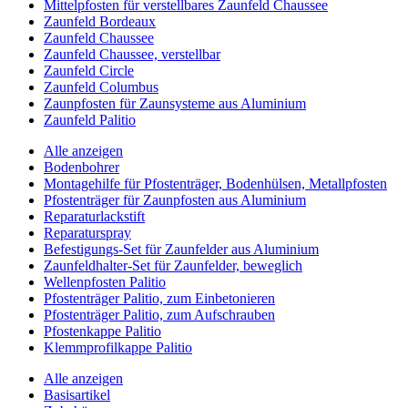
Mittelpfosten für verstellbares Zaunfeld Chaussee
Zaunfeld Bordeaux
Zaunfeld Chaussee
Zaunfeld Chaussee, verstellbar
Zaunfeld Circle
Zaunfeld Columbus
Zaunpfosten für Zaunsysteme aus Aluminium
Zaunfeld Palitio
Alle anzeigen
Bodenbohrer
Montagehilfe für Pfostenträger, Bodenhülsen, Metallpfosten
Pfostenträger für Zaunpfosten aus Aluminium
Reparaturlackstift
Reparaturspray
Befestigungs-Set für Zaunfelder aus Aluminium
Zaunfeldhalter-Set für Zaunfelder, beweglich
Wellenpfosten Palitio
Pfostenträger Palitio, zum Einbetonieren
Pfostenträger Palitio, zum Aufschrauben
Pfostenkappe Palitio
Klemmprofilkappe Palitio
Alle anzeigen
Basisartikel