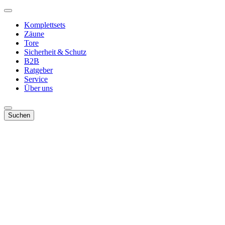
Komplettsets
Zäune
Tore
Sicherheit & Schutz
B2B
Ratgeber
Service
Über uns
Suchen