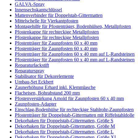
GALVA-Spray
Innensechskantschlüssel
Mattenverbinder für Doppelstab-Gittermatten
Mittelschelle für Vierkantpfosten
Montagehilfe für Pfostenträger, Bodenhülsen, Metallpfosten
Pfostenkappe für rechteckige Metallpfosten
Pfostenkappe für rechteckige Metallpfosten
Pfostenträger für Zaunpfosten 60 x 40 mm
Pfostenträger für Zaunpfosten 60 x 40 mm
Pfostenträger für Zaunpfosten 60 x 40 mm auf L-Randsteinen
Pfostenträger für Zaunpfosten 60 x 40 mm auf L-Randsteinen
Reparaturlackstift
Reparaturspray
Stabilisator für Dekorelemente
Umbau-Set Eckbert
Zaunerhöhung Erhard inkl. Klemmlasche
Flacheisen, Bohrabstand 200 mm
Pfostenverstärkung Arnold für Zaunpfosten 60 x 40 mm
Zaunpfosten-Adapter
Einschlag-Bodenhülse für rechteckige Stahlrohr-Zaunpfosten
Pfostenträger für Doppelstab-Gittermatten mit Riffelstahldolle
Dekorhaken für Doppelstab-Gittermatten, Größe S
Dekorhaken für Doppelstab-Gittermatten, Größe M
Dekorhaken für Doppelstab-Gittermatten, Größe L
Dekorhaken für Doppelstab-Gittermatten, Größe XL