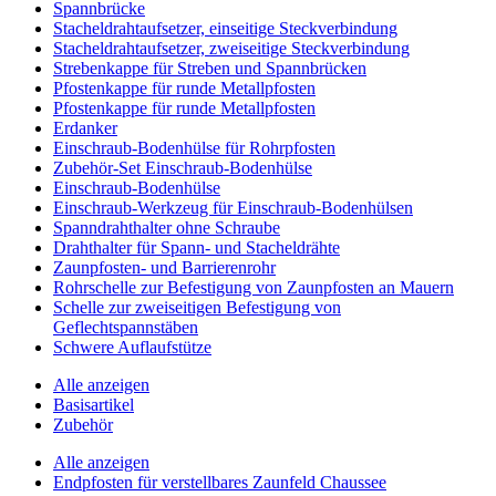
Spannbrücke
Stacheldrahtaufsetzer, einseitige Steckverbindung
Stacheldrahtaufsetzer, zweiseitige Steckverbindung
Strebenkappe für Streben und Spannbrücken
Pfostenkappe für runde Metallpfosten
Pfostenkappe für runde Metallpfosten
Erdanker
Einschraub-Bodenhülse für Rohrpfosten
Zubehör-Set Einschraub-Bodenhülse
Einschraub-Bodenhülse
Einschraub-Werkzeug für Einschraub-Bodenhülsen
Spanndrahthalter ohne Schraube
Drahthalter für Spann- und Stacheldrähte
Zaunpfosten- und Barrierenrohr
Rohrschelle zur Befestigung von Zaunpfosten an Mauern
Schelle zur zweiseitigen Befestigung von
Geflechtspannstäben
Schwere Auflaufstütze
Alle anzeigen
Basisartikel
Zubehör
Alle anzeigen
Endpfosten für verstellbares Zaunfeld Chaussee