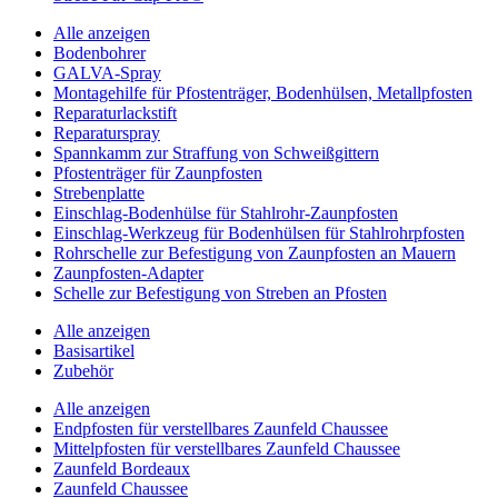
Alle anzeigen
Bodenbohrer
GALVA-Spray
Montagehilfe für Pfostenträger, Bodenhülsen, Metallpfosten
Reparaturlackstift
Reparaturspray
Spannkamm zur Straffung von Schweißgittern
Pfostenträger für Zaunpfosten
Strebenplatte
Einschlag-Bodenhülse für Stahlrohr-Zaunpfosten
Einschlag-Werkzeug für Bodenhülsen für Stahlrohrpfosten
Rohrschelle zur Befestigung von Zaunpfosten an Mauern
Zaunpfosten-Adapter
Schelle zur Befestigung von Streben an Pfosten
Alle anzeigen
Basisartikel
Zubehör
Alle anzeigen
Endpfosten für verstellbares Zaunfeld Chaussee
Mittelpfosten für verstellbares Zaunfeld Chaussee
Zaunfeld Bordeaux
Zaunfeld Chaussee