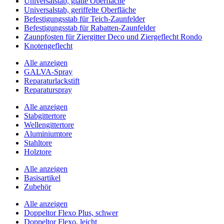
Universalstab, glatte Oberfläche
Universalstab, geriffelte Oberfläche
Befestigungsstab für Teich-Zaunfelder
Befestigungsstab für Rabatten-Zaunfelder
Zaunpfosten für Ziergitter Deco und Ziergeflecht Rondo
Knotengeflecht
Alle anzeigen
GALVA-Spray
Reparaturlackstift
Reparaturspray
Alle anzeigen
Stabgittertore
Wellengittertore
Aluminiumtore
Stahltore
Holztore
Alle anzeigen
Basisartikel
Zubehör
Alle anzeigen
Doppeltor Flexo Plus, schwer
Doppeltor Flexo, leicht