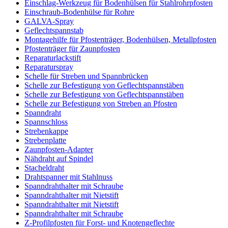
Einschlag-Werkzeug für Bodenhülsen für Stahlrohrpfosten
Einschraub-Bodenhülse für Rohre
GALVA-Spray
Geflechtspannstab
Montagehilfe für Pfostenträger, Bodenhülsen, Metallpfosten
Pfostenträger für Zaunpfosten
Reparaturlackstift
Reparaturspray
Schelle für Streben und Spannbrücken
Schelle zur Befestigung von Geflechtspannstäben
Schelle zur Befestigung von Geflechtspannstäben
Schelle zur Befestigung von Streben an Pfosten
Spanndraht
Spannschloss
Strebenkappe
Strebenplatte
Zaunpfosten-Adapter
Nähdraht auf Spindel
Stacheldraht
Drahtspanner mit Stahlnuss
Spanndrahthalter mit Schraube
Spanndrahthalter mit Nietstift
Spanndrahthalter mit Nietstift
Spanndrahthalter mit Schraube
Z-Profilpfosten für Forst- und Knotengeflechte