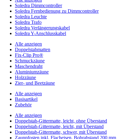
Soledra Dimmcontroller
Soledra Fernbedienung zu Dimmcontroller
Soledra Leuchte
Soledra Trafo
Soledra Verlängerungskabel
Soledra Y-Anschlusskabel
Alle anzeigen
Doppelstabmatten
Fix-Clip Pro®
Schmuckzäune
Maschendraht
Aluminiumzäune
Holzzäune
Zier- und Beetzäune
Alle anzeigen
Basisartikel
Zubehör
Alle anzeigen
Doppelstab-Gittermatte, leicht, ohne Überstand
Doppelstab-Gittermatte, leicht, mit Überstand
Doppelstab-Gittermatte, schwer, mit Überstand
Zaunpfosten inkl. Flacheisen, Bohrabstand 200 mm