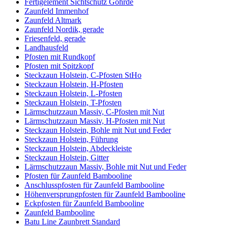
Fertigelement Sichtschutz Göhrde
Zaunfeld Immenhof
Zaunfeld Altmark
Zaunfeld Nordik, gerade
Friesenfeld, gerade
Landhausfeld
Pfosten mit Rundkopf
Pfosten mit Spitzkopf
Steckzaun Holstein, C-Pfosten StHo
Steckzaun Holstein, H-Pfosten
Steckzaun Holstein, L-Pfosten
Steckzaun Holstein, T-Pfosten
Lärmschutzzaun Massiv, C-Pfosten mit Nut
Lärmschutzzaun Massiv, H-Pfosten mit Nut
Steckzaun Holstein, Bohle mit Nut und Feder
Steckzaun Holstein, Führung
Steckzaun Holstein, Abdeckleiste
Steckzaun Holstein, Gitter
Lärmschutzzaun Massiv, Bohle mit Nut und Feder
Pfosten für Zaunfeld Bambooline
Anschlusspfosten für Zaunfeld Bambooline
Höhenversprungpfosten für Zaunfeld Bambooline
Eckpfosten für Zaunfeld Bambooline
Zaunfeld Bambooline
Batu Line Zaunbrett Standard