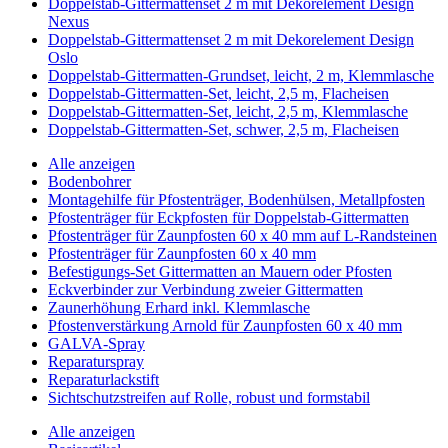
Doppelstab-Gittermattenset 2 m mit Dekorelement Design
Nexus
Doppelstab-Gittermattenset 2 m mit Dekorelement Design
Oslo
Doppelstab-Gittermatten-Grundset, leicht, 2 m, Klemmlasche
Doppelstab-Gittermatten-Set, leicht, 2,5 m, Flacheisen
Doppelstab-Gittermatten-Set, leicht, 2,5 m, Klemmlasche
Doppelstab-Gittermatten-Set, schwer, 2,5 m, Flacheisen
Alle anzeigen
Bodenbohrer
Montagehilfe für Pfostenträger, Bodenhülsen, Metallpfosten
Pfostenträger für Eckpfosten für Doppelstab-Gittermatten
Pfostenträger für Zaunpfosten 60 x 40 mm auf L-Randsteinen
Pfostenträger für Zaunpfosten 60 x 40 mm
Befestigungs-Set Gittermatten an Mauern oder Pfosten
Eckverbinder zur Verbindung zweier Gittermatten
Zaunerhöhung Erhard inkl. Klemmlasche
Pfostenverstärkung Arnold für Zaunpfosten 60 x 40 mm
GALVA-Spray
Reparaturspray
Reparaturlackstift
Sichtschutzstreifen auf Rolle, robust und formstabil
Alle anzeigen