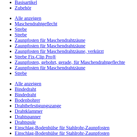
Basisartikel
Zubehör
Alle anzeigen
Maschendrahtgeflecht
Strebe
Strebe
Zaunpfosten für Maschendrahtzäune
Zaunpfosten für Maschendrahtzäune
Zaunpfosten für Maschendrahtzäune, verkürzt
Strebe Fix-Clip Pro®
Zaunpfosten, gebohrt, gerade, für Maschendrahtgeflechte
Zaunpfosten für Maschendrahtzäune
Strebe
Alle anzeigen
Bindedraht
Bindedraht
Bodenbohrer
Drahtbefestigungszange
Drahtklammer
Drahtspanner
Drahtspule
Einschlag-Bodenhülse für Stahlrohr-Zaunpfosten
Einschlag-Bodenhülse für Stahlrohr-Zaunpfosten