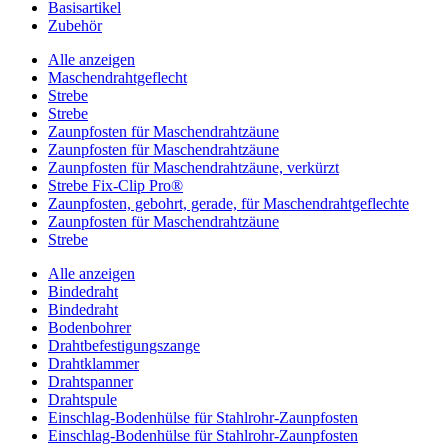
Basisartikel
Zubehör
Alle anzeigen
Maschendrahtgeflecht
Strebe
Strebe
Zaunpfosten für Maschendrahtzäune
Zaunpfosten für Maschendrahtzäune
Zaunpfosten für Maschendrahtzäune, verkürzt
Strebe Fix-Clip Pro®
Zaunpfosten, gebohrt, gerade, für Maschendrahtgeflechte
Zaunpfosten für Maschendrahtzäune
Strebe
Alle anzeigen
Bindedraht
Bindedraht
Bodenbohrer
Drahtbefestigungszange
Drahtklammer
Drahtspanner
Drahtspule
Einschlag-Bodenhülse für Stahlrohr-Zaunpfosten
Einschlag-Bodenhülse für Stahlrohr-Zaunpfosten