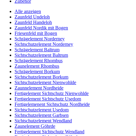
Zubehör
Alle anzeigen
Zaunfeld Undeloh
Zaunfeld Handeloh
Zaunfeld Nordik mit Bogen
Friesenfeld mit Bogen
Schrägelement Norderney
Sichtschutzelement Norderney
Schrägelement Baltrum
Sichtschutzelement Baltrum
Schrägelement Rhombus
Zaunelement Rhombus
Schrägelement Borkum
Sichtschutzelement Borkum
Sichtschutzelement Nienwohlde
Zaunnelement Nordheide
Fertigelement Sichtschutz Nienwohlde
Fertigelement Sichtschutz Usedom
Fertigelemenent Sichtschutz Nordheide
Sichtschutzelement Usedom
Sichtschutzelement Garbsen
Sichtschutzelement Wendland
Zaunelement Göhrde
Fertigelement Sichtschutz Wendland