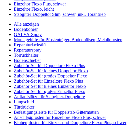
Einzeltor Flexo Plus, schwer
Einzeltor Flexo, leicht
Stabgitter-Doppeltor Slim, schwer, inkl. Torantrieb
Alle anzeigen
Bodenbohrer
GALVA-Spray
Montagehilfe für Pfostenträger, Bodenhülsen, Metallpfosten
Reparaturlackstift
Reparaturspray
Torrückhalter
Bodenschieber
Zubehör-Set für Doppeltore Flexo Plus
Zubehör-Set für kleines Doppeltor Flexo
Zubehör-Set für großes Doppeltor Flexo
Zubehör-Set für Einzeltore Flexo Plus
Zubehör-Set für kleines Einzeltor Flexo
Zubehör-Set für großes Einzeltor Flexo
Auflaufstütze für Stabgitter-Doppeltore
Langschild
Türdrücker
Befestigungsleiste für Doppelstab-Gittermatten
Anschlagpfosten für Einzeltore Flexo Plus, schwer
Klobenpfosten für Einzel- und Doppeltore Flexo Plus, schwer