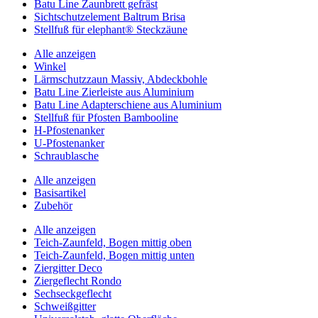
Batu Line Zaunbrett gefräst
Sichtschutzelement Baltrum Brisa
Stellfuß für elephant® Steckzäune
Alle anzeigen
Winkel
Lärmschutzzaun Massiv, Abdeckbohle
Batu Line Zierleiste aus Aluminium
Batu Line Adapterschiene aus Aluminium
Stellfuß für Pfosten Bambooline
H-Pfostenanker
U-Pfostenanker
Schraublasche
Alle anzeigen
Basisartikel
Zubehör
Alle anzeigen
Teich-Zaunfeld, Bogen mittig oben
Teich-Zaunfeld, Bogen mittig unten
Ziergitter Deco
Ziergeflecht Rondo
Sechseckgeflecht
Schweißgitter