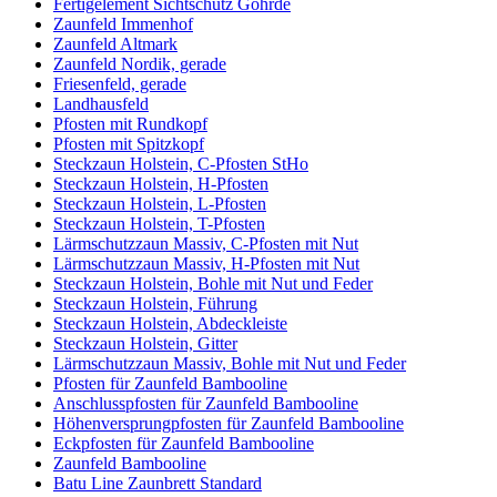
Fertigelement Sichtschutz Göhrde
Zaunfeld Immenhof
Zaunfeld Altmark
Zaunfeld Nordik, gerade
Friesenfeld, gerade
Landhausfeld
Pfosten mit Rundkopf
Pfosten mit Spitzkopf
Steckzaun Holstein, C-Pfosten StHo
Steckzaun Holstein, H-Pfosten
Steckzaun Holstein, L-Pfosten
Steckzaun Holstein, T-Pfosten
Lärmschutzzaun Massiv, C-Pfosten mit Nut
Lärmschutzzaun Massiv, H-Pfosten mit Nut
Steckzaun Holstein, Bohle mit Nut und Feder
Steckzaun Holstein, Führung
Steckzaun Holstein, Abdeckleiste
Steckzaun Holstein, Gitter
Lärmschutzzaun Massiv, Bohle mit Nut und Feder
Pfosten für Zaunfeld Bambooline
Anschlusspfosten für Zaunfeld Bambooline
Höhenversprungpfosten für Zaunfeld Bambooline
Eckpfosten für Zaunfeld Bambooline
Zaunfeld Bambooline
Batu Line Zaunbrett Standard