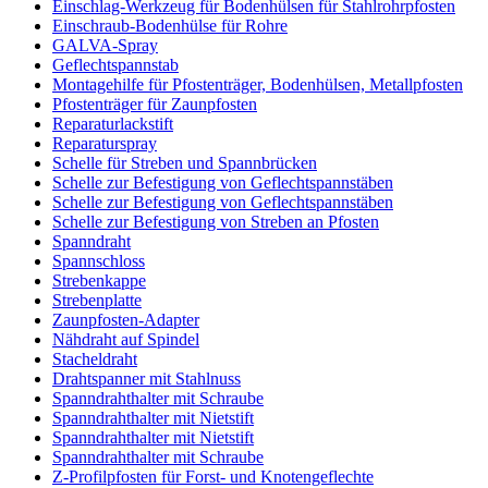
Einschlag-Werkzeug für Bodenhülsen für Stahlrohrpfosten
Einschraub-Bodenhülse für Rohre
GALVA-Spray
Geflechtspannstab
Montagehilfe für Pfostenträger, Bodenhülsen, Metallpfosten
Pfostenträger für Zaunpfosten
Reparaturlackstift
Reparaturspray
Schelle für Streben und Spannbrücken
Schelle zur Befestigung von Geflechtspannstäben
Schelle zur Befestigung von Geflechtspannstäben
Schelle zur Befestigung von Streben an Pfosten
Spanndraht
Spannschloss
Strebenkappe
Strebenplatte
Zaunpfosten-Adapter
Nähdraht auf Spindel
Stacheldraht
Drahtspanner mit Stahlnuss
Spanndrahthalter mit Schraube
Spanndrahthalter mit Nietstift
Spanndrahthalter mit Nietstift
Spanndrahthalter mit Schraube
Z-Profilpfosten für Forst- und Knotengeflechte