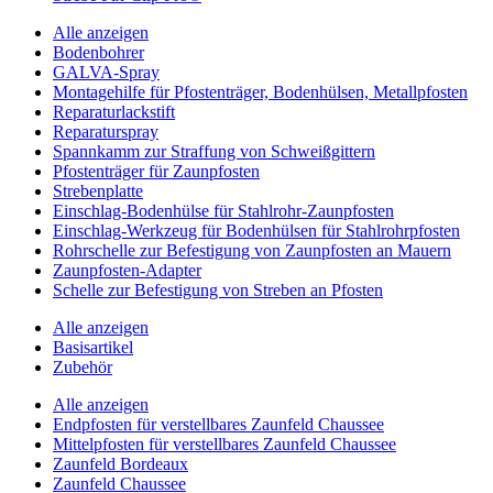
Alle anzeigen
Bodenbohrer
GALVA-Spray
Montagehilfe für Pfostenträger, Bodenhülsen, Metallpfosten
Reparaturlackstift
Reparaturspray
Spannkamm zur Straffung von Schweißgittern
Pfostenträger für Zaunpfosten
Strebenplatte
Einschlag-Bodenhülse für Stahlrohr-Zaunpfosten
Einschlag-Werkzeug für Bodenhülsen für Stahlrohrpfosten
Rohrschelle zur Befestigung von Zaunpfosten an Mauern
Zaunpfosten-Adapter
Schelle zur Befestigung von Streben an Pfosten
Alle anzeigen
Basisartikel
Zubehör
Alle anzeigen
Endpfosten für verstellbares Zaunfeld Chaussee
Mittelpfosten für verstellbares Zaunfeld Chaussee
Zaunfeld Bordeaux
Zaunfeld Chaussee