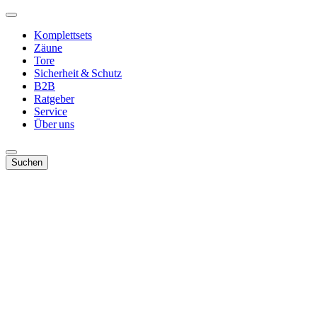
Komplettsets
Zäune
Tore
Sicherheit & Schutz
B2B
Ratgeber
Service
Über uns
Suchen