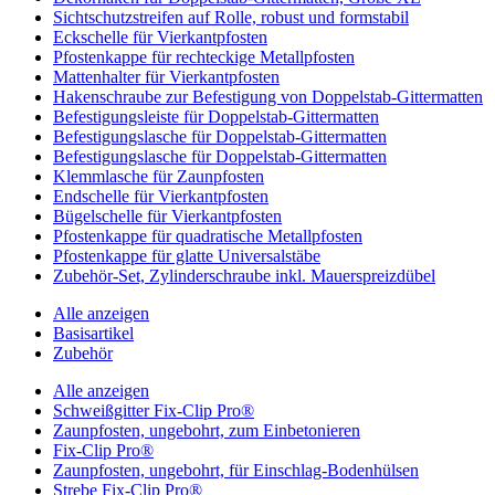
Sichtschutzstreifen auf Rolle, robust und formstabil
Eckschelle für Vierkantpfosten
Pfostenkappe für rechteckige Metallpfosten
Mattenhalter für Vierkantpfosten
Hakenschraube zur Befestigung von Doppelstab-Gittermatten
Befestigungsleiste für Doppelstab-Gittermatten
Befestigungslasche für Doppelstab-Gittermatten
Befestigungslasche für Doppelstab-Gittermatten
Klemmlasche für Zaunpfosten
Endschelle für Vierkantpfosten
Bügelschelle für Vierkantpfosten
Pfostenkappe für quadratische Metallpfosten
Pfostenkappe für glatte Universalstäbe
Zubehör-Set, Zylinderschraube inkl. Mauerspreizdübel
Alle anzeigen
Basisartikel
Zubehör
Alle anzeigen
Schweißgitter Fix-Clip Pro®
Zaunpfosten, ungebohrt, zum Einbetonieren
Fix-Clip Pro®
Zaunpfosten, ungebohrt, für Einschlag-Bodenhülsen
Strebe Fix-Clip Pro®