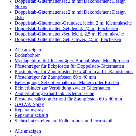
Doppelstab-Gittermattenset 2 m mit Dekorelement Design
Nexus
Doppelstab-Gittermattenset 2 m mit Dekorelement Design
Oslo
Doppelstab-Gittermatten-Grundset, leicht, 2 m, Klemmlasche
Doppelstab-Gittermatten-Set, leicht, 2,5 m, Flacheisen
Doppelstab-Gittermatten-Set, leicht, 2,5 m, Klemmlasche
Doppelstab-Gittermatten-Set, schwer, 2,5 m, Flacheisen
Alle anzeigen
Bodenbohrer
Montagehilfe für Pfostenträger, Bodenhülsen, Metallpfosten
Pfostenträger für Eckpfosten für Doppelstab-Gittermatten
Pfostenträger für Zaunpfosten 60 x 40 mm auf L-Randsteinen
Pfostenträger für Zaunpfosten 60 x 40 mm
Befestigungs-Set Gittermatten an Mauern oder Pfosten
Eckverbinder zur Verbindung zweier Gittermatten
Zaunerhöhung Erhard inkl. Klemmlasche
Pfostenverstärkung Arnold für Zaunpfosten 60 x 40 mm
GALVA-Spray
Reparaturspray
Reparaturlackstift
Sichtschutzstreifen auf Rolle, robust und formstabil
Alle anzeigen