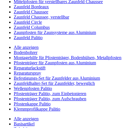
Mittelpfosten für verstellbares Zaunfeld Chaussee
Zaunfeld Bordeaux
Zaunfeld Chaussee
Zaunfeld Chaussee, verstellbar
Zaunfeld Circle
Zaunfeld Columbus
Zaunpfosten für Zaunsysteme aus Aluminium
Zaunfeld Palitio
Alle anzeigen
Bodenbohrer
Montagehilfe für Pfostenträger, Bodenhülsen, Metallpfosten
Pfostenträger für Zaunpfosten aus Aluminium
Reparaturlackstift
Reparaturspray
Befestigungs-Set für Zaunfelder aus Aluminium
Zaunfeldhalter-Set für Zaunfelder, beweglich
Wellenpfosten Palitio
Pfostenträger Palitio, zum Einbetonieren
Pfostenträger Palitio, zum Aufschrauben
Pfostenkappe Palitio
Klemmprofilkappe Palitio
Alle anzeigen
Basisartikel