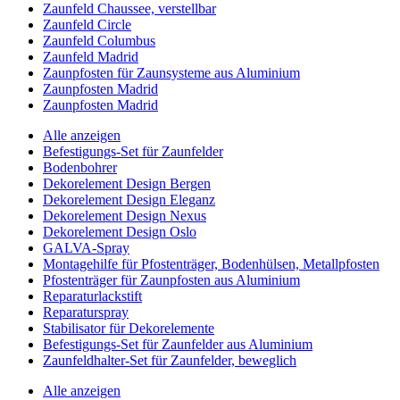
Zaunfeld Chaussee, verstellbar
Zaunfeld Circle
Zaunfeld Columbus
Zaunfeld Madrid
Zaunpfosten für Zaunsysteme aus Aluminium
Zaunpfosten Madrid
Zaunpfosten Madrid
Alle anzeigen
Befestigungs-Set für Zaunfelder
Bodenbohrer
Dekorelement Design Bergen
Dekorelement Design Eleganz
Dekorelement Design Nexus
Dekorelement Design Oslo
GALVA-Spray
Montagehilfe für Pfostenträger, Bodenhülsen, Metallpfosten
Pfostenträger für Zaunpfosten aus Aluminium
Reparaturlackstift
Reparaturspray
Stabilisator für Dekorelemente
Befestigungs-Set für Zaunfelder aus Aluminium
Zaunfeldhalter-Set für Zaunfelder, beweglich
Alle anzeigen