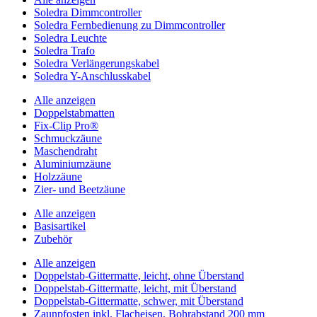
Soledra Dimmcontroller
Soledra Fernbedienung zu Dimmcontroller
Soledra Leuchte
Soledra Trafo
Soledra Verlängerungskabel
Soledra Y-Anschlusskabel
Alle anzeigen
Doppelstabmatten
Fix-Clip Pro®
Schmuckzäune
Maschendraht
Aluminiumzäune
Holzzäune
Zier- und Beetzäune
Alle anzeigen
Basisartikel
Zubehör
Alle anzeigen
Doppelstab-Gittermatte, leicht, ohne Überstand
Doppelstab-Gittermatte, leicht, mit Überstand
Doppelstab-Gittermatte, schwer, mit Überstand
Zaunpfosten inkl. Flacheisen, Bohrabstand 200 mm