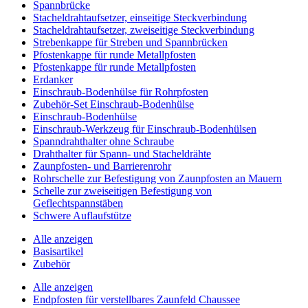
Spannbrücke
Stacheldrahtaufsetzer, einseitige Steckverbindung
Stacheldrahtaufsetzer, zweiseitige Steckverbindung
Strebenkappe für Streben und Spannbrücken
Pfostenkappe für runde Metallpfosten
Pfostenkappe für runde Metallpfosten
Erdanker
Einschraub-Bodenhülse für Rohrpfosten
Zubehör-Set Einschraub-Bodenhülse
Einschraub-Bodenhülse
Einschraub-Werkzeug für Einschraub-Bodenhülsen
Spanndrahthalter ohne Schraube
Drahthalter für Spann- und Stacheldrähte
Zaunpfosten- und Barrierenrohr
Rohrschelle zur Befestigung von Zaunpfosten an Mauern
Schelle zur zweiseitigen Befestigung von
Geflechtspannstäben
Schwere Auflaufstütze
Alle anzeigen
Basisartikel
Zubehör
Alle anzeigen
Endpfosten für verstellbares Zaunfeld Chaussee