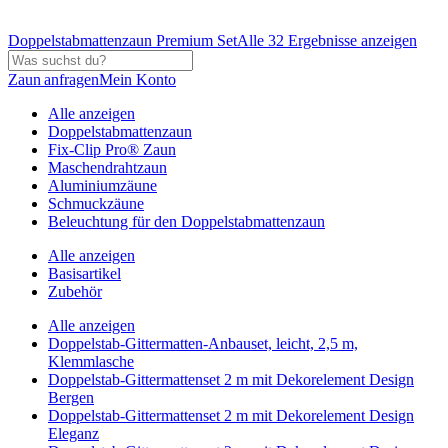
Doppelstabmattenzaun Premium Set
Alle 32 Ergebnisse anzeigen
Zaun anfragen
Mein Konto
Alle anzeigen
Doppelstabmattenzaun
Fix-Clip Pro® Zaun
Maschendrahtzaun
Aluminiumzäune
Schmuckzäune
Beleuchtung für den Doppelstabmattenzaun
Alle anzeigen
Basisartikel
Zubehör
Alle anzeigen
Doppelstab-Gittermatten-Anbauset, leicht, 2,5 m,
Klemmlasche
Doppelstab-Gittermattenset 2 m mit Dekorelement Design
Bergen
Doppelstab-Gittermattenset 2 m mit Dekorelement Design
Eleganz