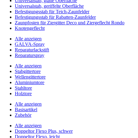
Universalstab, glatte Oberfläche
Universalstab, geriffelte Oberfläche
Befestigungsstab für Teich-Zaunfelder
Befestigungsstab für Rabatten-Zaunfelder
Zaunpfosten für Ziergitter Deco und Ziergeflecht Rondo
Knotengeflecht
Alle anzeigen
GALVA-Spray
Reparaturlackstift
Reparaturspray
Alle anzeigen
Stabgittertore
Wellengittertore
Aluminiumtore
Stahltore
Holztore
Alle anzeigen
Basisartikel
Zubehör
Alle anzeigen
Doppeltor Flexo Plus, schwer
Doppeltor Flexo, leicht