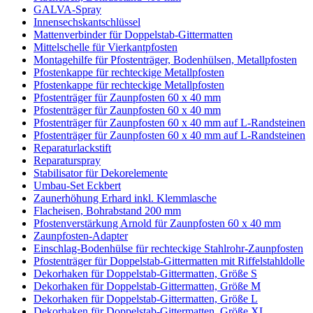
GALVA-Spray
Innensechskantschlüssel
Mattenverbinder für Doppelstab-Gittermatten
Mittelschelle für Vierkantpfosten
Montagehilfe für Pfostenträger, Bodenhülsen, Metallpfosten
Pfostenkappe für rechteckige Metallpfosten
Pfostenkappe für rechteckige Metallpfosten
Pfostenträger für Zaunpfosten 60 x 40 mm
Pfostenträger für Zaunpfosten 60 x 40 mm
Pfostenträger für Zaunpfosten 60 x 40 mm auf L-Randsteinen
Pfostenträger für Zaunpfosten 60 x 40 mm auf L-Randsteinen
Reparaturlackstift
Reparaturspray
Stabilisator für Dekorelemente
Umbau-Set Eckbert
Zaunerhöhung Erhard inkl. Klemmlasche
Flacheisen, Bohrabstand 200 mm
Pfostenverstärkung Arnold für Zaunpfosten 60 x 40 mm
Zaunpfosten-Adapter
Einschlag-Bodenhülse für rechteckige Stahlrohr-Zaunpfosten
Pfostenträger für Doppelstab-Gittermatten mit Riffelstahldolle
Dekorhaken für Doppelstab-Gittermatten, Größe S
Dekorhaken für Doppelstab-Gittermatten, Größe M
Dekorhaken für Doppelstab-Gittermatten, Größe L
Dekorhaken für Doppelstab-Gittermatten, Größe XL