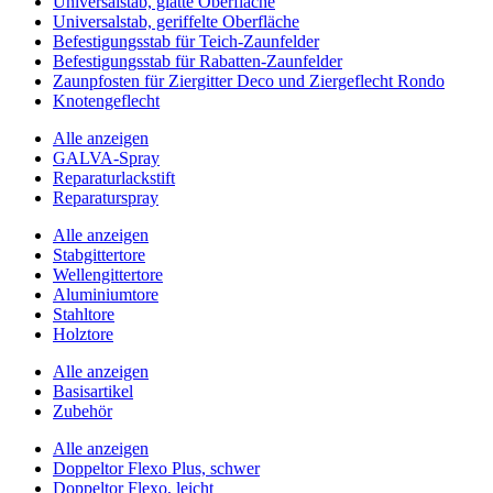
Universalstab, glatte Oberfläche
Universalstab, geriffelte Oberfläche
Befestigungsstab für Teich-Zaunfelder
Befestigungsstab für Rabatten-Zaunfelder
Zaunpfosten für Ziergitter Deco und Ziergeflecht Rondo
Knotengeflecht
Alle anzeigen
GALVA-Spray
Reparaturlackstift
Reparaturspray
Alle anzeigen
Stabgittertore
Wellengittertore
Aluminiumtore
Stahltore
Holztore
Alle anzeigen
Basisartikel
Zubehör
Alle anzeigen
Doppeltor Flexo Plus, schwer
Doppeltor Flexo, leicht