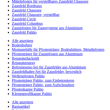
Mittelpfosten für verstellbares Zaunfeld Chaussee
Zaunfeld Bordeaux
Zaunfeld Chaussee
Zaunfeld Chaussee, verstellbar
Zaunfeld Circle
Zaunfeld Columbus
Zaunpfosten für Zaunsysteme aus Aluminium
Zaunfeld Palitio
Alle anzeigen
Bodenbohrer
Montagehilfe für Pfostenträger, Bodenhülsen, Metallpfosten
Pfostenträger für Zaunpfosten aus Aluminium
Reparaturlackstift
Reparaturspray
Befestigungs-Set für Zaunfelder aus Aluminium
Zaunfeldhalter-Set für Zaunfelder, beweglich
Wellenpfosten Palitio
Pfostenträger Palitio, zum Einbetonieren
Pfostenträger Palitio, zum Aufschrauben
Pfostenkappe Palitio
Klemmprofilkappe Palitio
Alle anzeigen
Basisartikel