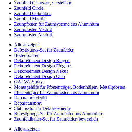
Zaunfeld Chaussee, verstellbar
Zaunfeld Circle
Zaunfeld Columbus
Zaunfeld Madrid
Zaunpfosten für Zaunsysteme aus Aluminium
Zaunpfosten Madrid
Zaunpfosten Madrid
Alle anzeigen
Befestigungs-Set für Zaunfelder
Bodenbohrer
Dekorelement Design Bergen
Dekorelement Design Eleganz
Dekorelement Design Nexus
Dekorelement Design Oslo
GALVA-Spray
Montagehilfe für Pfostenträger, Bodenhülsen, Metallpfosten
Pfostenträger für Zaunpfosten aus Aluminium
Reparaturlackstift
Reparaturspray
Stabilisator für Dekorelemente
Befestigungs-Set für Zaunfelder aus Aluminium
Zaunfeldhalter-Set für Zaunfelder, beweglich
Alle anzeigen