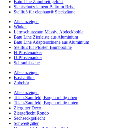
Batu Line Zaunbrett gefräst
Sichtschutzelement Baltrum Brisa
Stellfuß für elephant® Steckzäune
Alle anzeigen
Winkel
Lärmschutzzaun Massiv, Abdeckbohle
Batu Line Zierleiste aus Aluminium
Batu Line Adapterschiene aus Aluminium
Stellfuß für Pfosten Bambooline
H-Pfostenanker
U-Pfostenanker
Schraublasche
Alle anzeigen
Basisartikel
Zubehör
Alle anzeigen
Teich-Zaunfeld, Bogen mittig oben
Teich-Zaunfeld, Bogen mittig unten
Ziergitter Deco
Ziergeflecht Rondo
Sechseckgeflecht
Schweißgitter