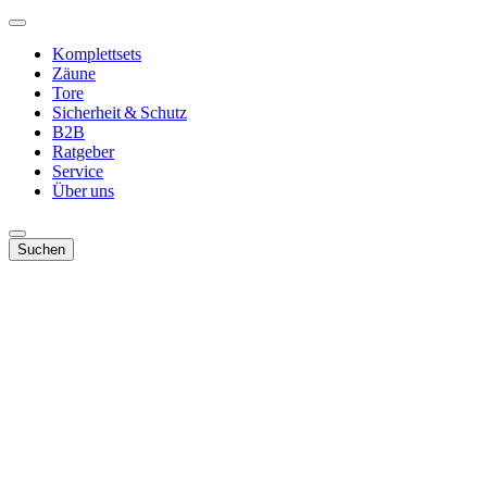
Komplettsets
Zäune
Tore
Sicherheit & Schutz
B2B
Ratgeber
Service
Über uns
Suchen