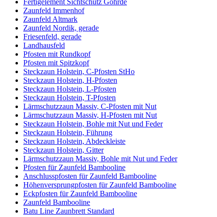
Fertigelement Sichtschutz Göhrde
Zaunfeld Immenhof
Zaunfeld Altmark
Zaunfeld Nordik, gerade
Friesenfeld, gerade
Landhausfeld
Pfosten mit Rundkopf
Pfosten mit Spitzkopf
Steckzaun Holstein, C-Pfosten StHo
Steckzaun Holstein, H-Pfosten
Steckzaun Holstein, L-Pfosten
Steckzaun Holstein, T-Pfosten
Lärmschutzzaun Massiv, C-Pfosten mit Nut
Lärmschutzzaun Massiv, H-Pfosten mit Nut
Steckzaun Holstein, Bohle mit Nut und Feder
Steckzaun Holstein, Führung
Steckzaun Holstein, Abdeckleiste
Steckzaun Holstein, Gitter
Lärmschutzzaun Massiv, Bohle mit Nut und Feder
Pfosten für Zaunfeld Bambooline
Anschlusspfosten für Zaunfeld Bambooline
Höhenversprungpfosten für Zaunfeld Bambooline
Eckpfosten für Zaunfeld Bambooline
Zaunfeld Bambooline
Batu Line Zaunbrett Standard