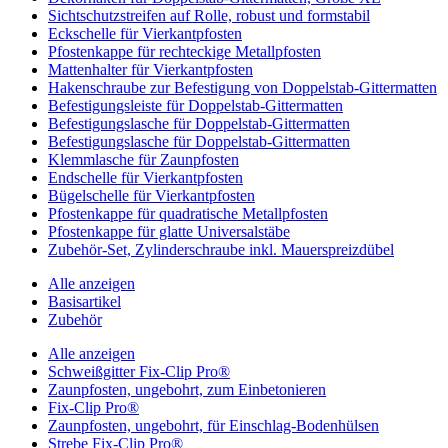
Sichtschutzstreifen auf Rolle, robust und formstabil
Eckschelle für Vierkantpfosten
Pfostenkappe für rechteckige Metallpfosten
Mattenhalter für Vierkantpfosten
Hakenschraube zur Befestigung von Doppelstab-Gittermatten
Befestigungsleiste für Doppelstab-Gittermatten
Befestigungslasche für Doppelstab-Gittermatten
Befestigungslasche für Doppelstab-Gittermatten
Klemmlasche für Zaunpfosten
Endschelle für Vierkantpfosten
Bügelschelle für Vierkantpfosten
Pfostenkappe für quadratische Metallpfosten
Pfostenkappe für glatte Universalstäbe
Zubehör-Set, Zylinderschraube inkl. Mauerspreizdübel
Alle anzeigen
Basisartikel
Zubehör
Alle anzeigen
Schweißgitter Fix-Clip Pro®
Zaunpfosten, ungebohrt, zum Einbetonieren
Fix-Clip Pro®
Zaunpfosten, ungebohrt, für Einschlag-Bodenhülsen
Strebe Fix-Clip Pro®