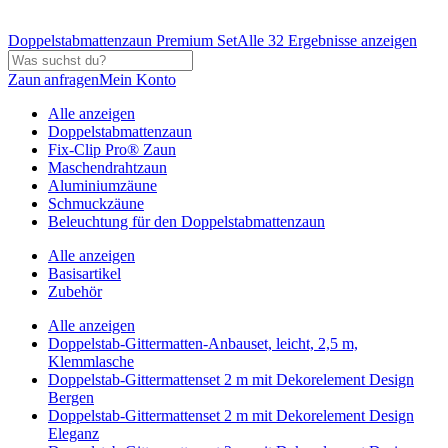
Doppelstabmattenzaun Premium Set
Alle 32 Ergebnisse anzeigen
Zaun anfragen
Mein Konto
Alle anzeigen
Doppelstabmattenzaun
Fix-Clip Pro® Zaun
Maschendrahtzaun
Aluminiumzäune
Schmuckzäune
Beleuchtung für den Doppelstabmattenzaun
Alle anzeigen
Basisartikel
Zubehör
Alle anzeigen
Doppelstab-Gittermatten-Anbauset, leicht, 2,5 m,
Klemmlasche
Doppelstab-Gittermattenset 2 m mit Dekorelement Design
Bergen
Doppelstab-Gittermattenset 2 m mit Dekorelement Design
Eleganz