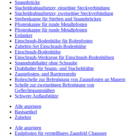
Spannbrücke
Stacheldrahtaufsetzer, einseitige Steckverbindung
Stacheldrahtaufsetzer, zweiseitige Steckverbindung
Strebenkappe für Streben und Spannbrücken
Pfostenkappe für runde Metallpfosten
Pfostenkappe für runde Metallpfosten
Erdanker
Einschraub-Bodenhülse für Rohrpfosten
Zubehör-Set Einschraub-Bodenhülse
Einschraub-Bodenhülse
Einschraub-Werkzeug für Einschraub-Bodenhülsen
Spanndrahthalter ohne Schraube
Drahthalter für Spann- und Stacheldrähte
Zaunpfosten- und Barrierenrohr
Rohrschelle zur Befestigung von Zaunpfosten an Mauern
Schelle zur zweiseitigen Befestigung von
Geflechtspannstäben
Schwere Auflaufstütze
Alle anzeigen
Basisartikel
Zubehör
Alle anzeigen
Endpfosten für verstellbares Zaunfeld Chaussee