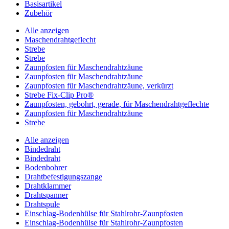
Basisartikel
Zubehör
Alle anzeigen
Maschendrahtgeflecht
Strebe
Strebe
Zaunpfosten für Maschendrahtzäune
Zaunpfosten für Maschendrahtzäune
Zaunpfosten für Maschendrahtzäune, verkürzt
Strebe Fix-Clip Pro®
Zaunpfosten, gebohrt, gerade, für Maschendrahtgeflechte
Zaunpfosten für Maschendrahtzäune
Strebe
Alle anzeigen
Bindedraht
Bindedraht
Bodenbohrer
Drahtbefestigungszange
Drahtklammer
Drahtspanner
Drahtspule
Einschlag-Bodenhülse für Stahlrohr-Zaunpfosten
Einschlag-Bodenhülse für Stahlrohr-Zaunpfosten