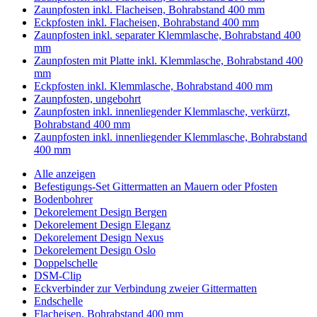
Zaunpfosten inkl. Flacheisen, Bohrabstand 400 mm
Eckpfosten inkl. Flacheisen, Bohrabstand 400 mm
Zaunpfosten inkl. separater Klemmlasche, Bohrabstand 400
mm
Zaunpfosten mit Platte inkl. Klemmlasche, Bohrabstand 400
mm
Eckpfosten inkl. Klemmlasche, Bohrabstand 400 mm
Zaunpfosten, ungebohrt
Zaunpfosten inkl. innenliegender Klemmlasche, verkürzt,
Bohrabstand 400 mm
Zaunpfosten inkl. innenliegender Klemmlasche, Bohrabstand
400 mm
Alle anzeigen
Befestigungs-Set Gittermatten an Mauern oder Pfosten
Bodenbohrer
Dekorelement Design Bergen
Dekorelement Design Eleganz
Dekorelement Design Nexus
Dekorelement Design Oslo
Doppelschelle
DSM-Clip
Eckverbinder zur Verbindung zweier Gittermatten
Endschelle
Flacheisen, Bohrabstand 400 mm