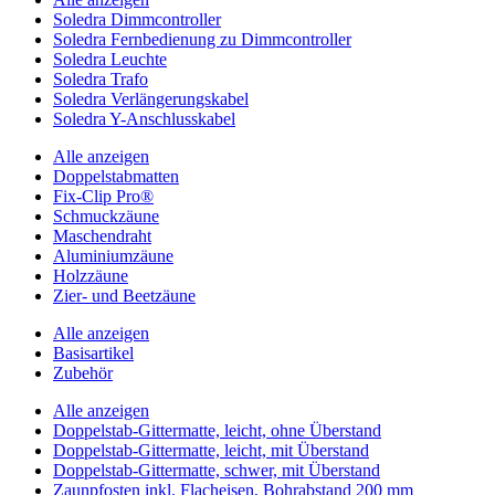
Soledra Dimmcontroller
Soledra Fernbedienung zu Dimmcontroller
Soledra Leuchte
Soledra Trafo
Soledra Verlängerungskabel
Soledra Y-Anschlusskabel
Alle anzeigen
Doppelstabmatten
Fix-Clip Pro®
Schmuckzäune
Maschendraht
Aluminiumzäune
Holzzäune
Zier- und Beetzäune
Alle anzeigen
Basisartikel
Zubehör
Alle anzeigen
Doppelstab-Gittermatte, leicht, ohne Überstand
Doppelstab-Gittermatte, leicht, mit Überstand
Doppelstab-Gittermatte, schwer, mit Überstand
Zaunpfosten inkl. Flacheisen, Bohrabstand 200 mm