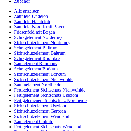
Zubehör
Alle anzeigen
Zaunfeld Undeloh
Zaunfeld Handeloh
Zaunfeld Nordik mit Bogen
Friesenfeld mit Bogen
Schrägelement Norderney
Sichtschutzelement Norderney
Schrägelement Baltrum
Sichtschutzelement Baltrum
Schrägelement Rhombus
Zaunelement Rhombus
Schrägelement Borkum
Sichtschutzelement Borkum
Sichtschutzelement Nienwohlde
Zaunnelement Nordheide
Fertigelement Sichtschutz Nienwohlde
Fertigelement Sichtschutz Usedom
Fertigelemenent Sichtschutz Nordheide
Sichtschutzelement Usedom
Sichtschutzelement Garbsen
Sichtschutzelement Wendland
Zaunelement Göhrde
Fertigelement Sichtschutz Wendland