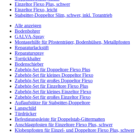
Einzeltor Flexo Plus, schwer
Einzeltor Flexo, leicht
Stabgitter-Doppeltor Slim, schwer, inkl. Torantrieb
Alle anzeigen
Bodenbohrer
GALVA-Spray
Montagehilfe für Pfostenträger, Bodenhülsen, Metallpfosten
Reparaturlackstift
Reparaturspray
Torrückhalter
Bodenschieber
Zubehör-Set für Doppeltore Flexo Plus
Zubehör-Set für kleines Doppeltor Flexo
Zubehör-Set für großes Doppeltor Flexo
Zubehör-Set für Einzeltore Flexo Plus
Zubehör-Set für kleines Einzeltor Flexo
Zubehör-Set für großes Einzeltor Flexo
Auflaufstütze für Stabgitter-Doppeltore
Langschild
Türdrücker
Befestigungsleiste für Doppelstab-Gittermatten
Anschlagpfosten für Einzeltore Flexo Plus, schwer
Klobenpfosten für Einzel- und Doppeltore Flexo Plus, schwer