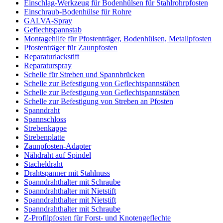
Einschlag-Werkzeug für Bodenhülsen für Stahlrohrpfosten
Einschraub-Bodenhülse für Rohre
GALVA-Spray
Geflechtspannstab
Montagehilfe für Pfostenträger, Bodenhülsen, Metallpfosten
Pfostenträger für Zaunpfosten
Reparaturlackstift
Reparaturspray
Schelle für Streben und Spannbrücken
Schelle zur Befestigung von Geflechtspannstäben
Schelle zur Befestigung von Geflechtspannstäben
Schelle zur Befestigung von Streben an Pfosten
Spanndraht
Spannschloss
Strebenkappe
Strebenplatte
Zaunpfosten-Adapter
Nähdraht auf Spindel
Stacheldraht
Drahtspanner mit Stahlnuss
Spanndrahthalter mit Schraube
Spanndrahthalter mit Nietstift
Spanndrahthalter mit Nietstift
Spanndrahthalter mit Schraube
Z-Profilpfosten für Forst- und Knotengeflechte