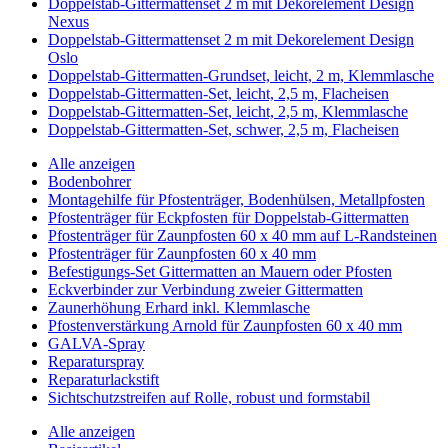
Doppelstab-Gittermattenset 2 m mit Dekorelement Design
Nexus
Doppelstab-Gittermattenset 2 m mit Dekorelement Design
Oslo
Doppelstab-Gittermatten-Grundset, leicht, 2 m, Klemmlasche
Doppelstab-Gittermatten-Set, leicht, 2,5 m, Flacheisen
Doppelstab-Gittermatten-Set, leicht, 2,5 m, Klemmlasche
Doppelstab-Gittermatten-Set, schwer, 2,5 m, Flacheisen
Alle anzeigen
Bodenbohrer
Montagehilfe für Pfostenträger, Bodenhülsen, Metallpfosten
Pfostenträger für Eckpfosten für Doppelstab-Gittermatten
Pfostenträger für Zaunpfosten 60 x 40 mm auf L-Randsteinen
Pfostenträger für Zaunpfosten 60 x 40 mm
Befestigungs-Set Gittermatten an Mauern oder Pfosten
Eckverbinder zur Verbindung zweier Gittermatten
Zaunerhöhung Erhard inkl. Klemmlasche
Pfostenverstärkung Arnold für Zaunpfosten 60 x 40 mm
GALVA-Spray
Reparaturspray
Reparaturlackstift
Sichtschutzstreifen auf Rolle, robust und formstabil
Alle anzeigen