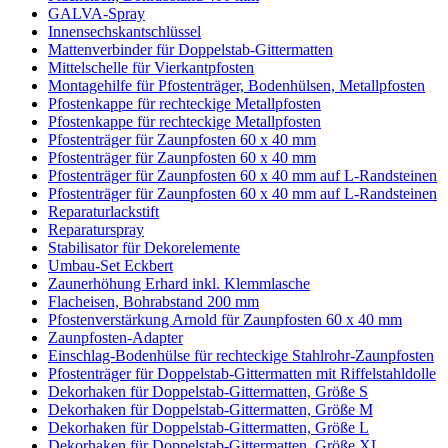
GALVA-Spray
Innensechskantschlüssel
Mattenverbinder für Doppelstab-Gittermatten
Mittelschelle für Vierkantpfosten
Montagehilfe für Pfostenträger, Bodenhülsen, Metallpfosten
Pfostenkappe für rechteckige Metallpfosten
Pfostenkappe für rechteckige Metallpfosten
Pfostenträger für Zaunpfosten 60 x 40 mm
Pfostenträger für Zaunpfosten 60 x 40 mm
Pfostenträger für Zaunpfosten 60 x 40 mm auf L-Randsteinen
Pfostenträger für Zaunpfosten 60 x 40 mm auf L-Randsteinen
Reparaturlackstift
Reparaturspray
Stabilisator für Dekorelemente
Umbau-Set Eckbert
Zaunerhöhung Erhard inkl. Klemmlasche
Flacheisen, Bohrabstand 200 mm
Pfostenverstärkung Arnold für Zaunpfosten 60 x 40 mm
Zaunpfosten-Adapter
Einschlag-Bodenhülse für rechteckige Stahlrohr-Zaunpfosten
Pfostenträger für Doppelstab-Gittermatten mit Riffelstahldolle
Dekorhaken für Doppelstab-Gittermatten, Größe S
Dekorhaken für Doppelstab-Gittermatten, Größe M
Dekorhaken für Doppelstab-Gittermatten, Größe L
Dekorhaken für Doppelstab-Gittermatten, Größe XL