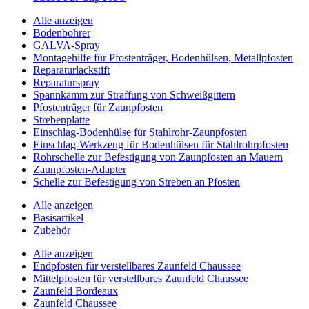
Alle anzeigen
Bodenbohrer
GALVA-Spray
Montagehilfe für Pfostenträger, Bodenhülsen, Metallpfosten
Reparaturlackstift
Reparaturspray
Spannkamm zur Straffung von Schweißgittern
Pfostenträger für Zaunpfosten
Strebenplatte
Einschlag-Bodenhülse für Stahlrohr-Zaunpfosten
Einschlag-Werkzeug für Bodenhülsen für Stahlrohrpfosten
Rohrschelle zur Befestigung von Zaunpfosten an Mauern
Zaunpfosten-Adapter
Schelle zur Befestigung von Streben an Pfosten
Alle anzeigen
Basisartikel
Zubehör
Alle anzeigen
Endpfosten für verstellbares Zaunfeld Chaussee
Mittelpfosten für verstellbares Zaunfeld Chaussee
Zaunfeld Bordeaux
Zaunfeld Chaussee