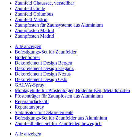
Zaunfeld Chaussee, verstellbar
Zaunfeld Circle
Zaunfeld Columbus
Zaunfeld Madrid
Zaunpfosten für Zaunsysteme aus Aluminium
Zaunpfosten Madrid
Zaunpfosten Madrid
Alle anzeigen
Befestigungs-Set für Zaunfelder
Bodenbohrer
Dekorelement Design Bergen
Dekorelement Design Eleganz
Dekorelement Design Nexus
Dekorelement Design Oslo
GALVA-Spray
Montagehilfe für Pfostenträger, Bodenhülsen, Metallpfosten
Pfostenträger für Zaunpfosten aus Aluminium
Reparaturlackstift
Reparaturspray
Stabilisator für Dekorelemente
Befestigungs-Set für Zaunfelder aus Aluminium
Zaunfeldhalter-Set für Zaunfelder, beweglich
Alle anzeigen