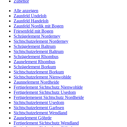
Zubehör
Alle anzeigen
Zaunfeld Undeloh
Zaunfeld Handeloh
Zaunfeld Nordik mit Bogen
Friesenfeld mit Bogen
Schrägelement Norderney
Sichtschutzelement Norderney
Schrägelement Baltrum
Sichtschutzelement Baltrum
Schrägelement Rhombus
Zaunelement Rhombus
Schrägelement Borkum
Sichtschutzelement Borkum
Sichtschutzelement Nienwohlde
Zaunnelement Nordheide
Fertigelement Sichtschutz Nienwohlde
Fertigelement Sichtschutz Usedom
Fertigelemenent Sichtschutz Nordheide
Sichtschutzelement Usedom
Sichtschutzelement Garbsen
Sichtschutzelement Wendland
Zaunelement Göhrde
Fertigelement Sichtschutz Wendland