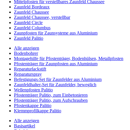
Mittelpfosten für verstellbares Zaunfeld Chaussee
Zaunfeld Bordeaux
Zaunfeld Chaussee
Zaunfeld Chaussee, verstellbar
Zaunfeld Circle
Zaunfeld Columbus
Zaunpfosten für Zaunsysteme aus Aluminium
Zaunfeld Palitio
Alle anzeigen
Bodenbohrer
Montagehilfe für Pfostenträger, Bodenhülsen, Metallpfosten
Pfostenträger für Zaunpfosten aus Aluminium
Reparaturlackstift
Reparaturspray
Befestigungs-Set für Zaunfelder aus Aluminium
Zaunfeldhalter-Set für Zaunfelder, beweglich
Wellenpfosten Palitio
Pfostenträger Palitio, zum Einbetonieren
Pfostenträger Palitio, zum Aufschrauben
Pfostenkappe Palitio
Klemmprofilkappe Palitio
Alle anzeigen
Basisartikel