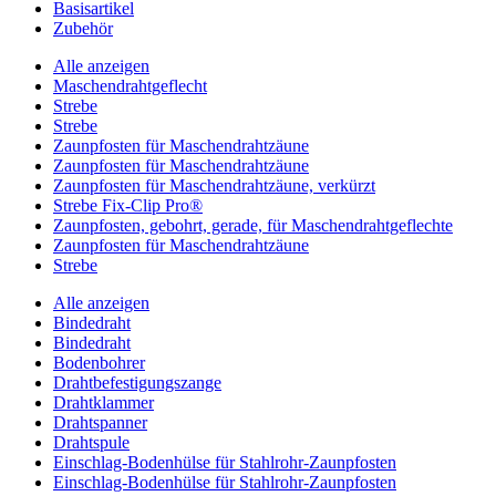
Basisartikel
Zubehör
Alle anzeigen
Maschendrahtgeflecht
Strebe
Strebe
Zaunpfosten für Maschendrahtzäune
Zaunpfosten für Maschendrahtzäune
Zaunpfosten für Maschendrahtzäune, verkürzt
Strebe Fix-Clip Pro®
Zaunpfosten, gebohrt, gerade, für Maschendrahtgeflechte
Zaunpfosten für Maschendrahtzäune
Strebe
Alle anzeigen
Bindedraht
Bindedraht
Bodenbohrer
Drahtbefestigungszange
Drahtklammer
Drahtspanner
Drahtspule
Einschlag-Bodenhülse für Stahlrohr-Zaunpfosten
Einschlag-Bodenhülse für Stahlrohr-Zaunpfosten