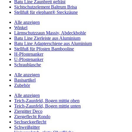
Batu Line Zaunbrett gefräst
Sichtschutzelement Baltrum Brisa
Stellfuß für elephant® Steckzäune
Alle anzeigen
Winkel
Lärmschutzzaun Massiv, Abdeckbohle
Batu Line Zierleiste aus Aluminium
Batu Line Adapterschiene aus Aluminium
Stellfuß für Pfosten Bambooline
H-Pfostenanker
U-Pfostenanker
Schraublasche
Alle anzeigen
Basisartikel
Zubehör
Alle anzeigen
Teich-Zaunfeld, Bogen mittig oben
Teich-Zaunfeld, Bogen mittig unten
Ziergitter Deco
Ziergeflecht Rondo
Sechseckgeflecht
Schweißgitter