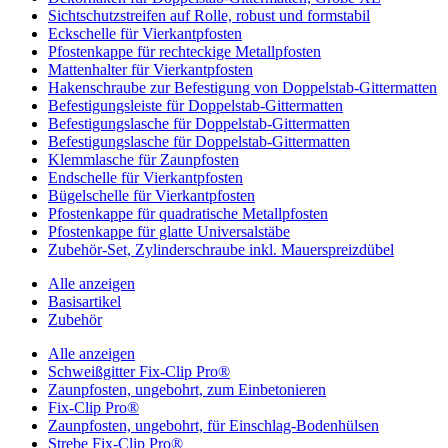
Sichtschutzstreifen auf Rolle, robust und formstabil
Eckschelle für Vierkantpfosten
Pfostenkappe für rechteckige Metallpfosten
Mattenhalter für Vierkantpfosten
Hakenschraube zur Befestigung von Doppelstab-Gittermatten
Befestigungsleiste für Doppelstab-Gittermatten
Befestigungslasche für Doppelstab-Gittermatten
Befestigungslasche für Doppelstab-Gittermatten
Klemmlasche für Zaunpfosten
Endschelle für Vierkantpfosten
Bügelschelle für Vierkantpfosten
Pfostenkappe für quadratische Metallpfosten
Pfostenkappe für glatte Universalstäbe
Zubehör-Set, Zylinderschraube inkl. Mauerspreizdübel
Alle anzeigen
Basisartikel
Zubehör
Alle anzeigen
Schweißgitter Fix-Clip Pro®
Zaunpfosten, ungebohrt, zum Einbetonieren
Fix-Clip Pro®
Zaunpfosten, ungebohrt, für Einschlag-Bodenhülsen
Strebe Fix-Clip Pro®