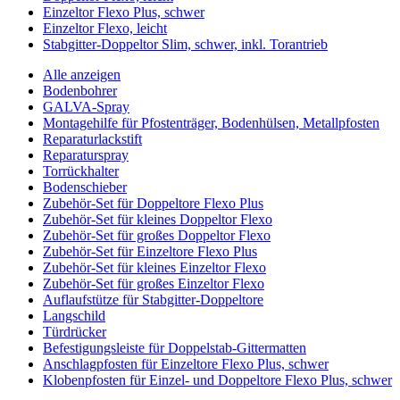
Einzeltor Flexo Plus, schwer
Einzeltor Flexo, leicht
Stabgitter-Doppeltor Slim, schwer, inkl. Torantrieb
Alle anzeigen
Bodenbohrer
GALVA-Spray
Montagehilfe für Pfostenträger, Bodenhülsen, Metallpfosten
Reparaturlackstift
Reparaturspray
Torrückhalter
Bodenschieber
Zubehör-Set für Doppeltore Flexo Plus
Zubehör-Set für kleines Doppeltor Flexo
Zubehör-Set für großes Doppeltor Flexo
Zubehör-Set für Einzeltore Flexo Plus
Zubehör-Set für kleines Einzeltor Flexo
Zubehör-Set für großes Einzeltor Flexo
Auflaufstütze für Stabgitter-Doppeltore
Langschild
Türdrücker
Befestigungsleiste für Doppelstab-Gittermatten
Anschlagpfosten für Einzeltore Flexo Plus, schwer
Klobenpfosten für Einzel- und Doppeltore Flexo Plus, schwer