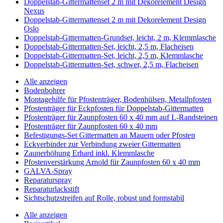
Doppelstab-Gittermattenset 2 m mit Dekorelement Design
Nexus
Doppelstab-Gittermattenset 2 m mit Dekorelement Design
Oslo
Doppelstab-Gittermatten-Grundset, leicht, 2 m, Klemmlasche
Doppelstab-Gittermatten-Set, leicht, 2,5 m, Flacheisen
Doppelstab-Gittermatten-Set, leicht, 2,5 m, Klemmlasche
Doppelstab-Gittermatten-Set, schwer, 2,5 m, Flacheisen
Alle anzeigen
Bodenbohrer
Montagehilfe für Pfostenträger, Bodenhülsen, Metallpfosten
Pfostenträger für Eckpfosten für Doppelstab-Gittermatten
Pfostenträger für Zaunpfosten 60 x 40 mm auf L-Randsteinen
Pfostenträger für Zaunpfosten 60 x 40 mm
Befestigungs-Set Gittermatten an Mauern oder Pfosten
Eckverbinder zur Verbindung zweier Gittermatten
Zaunerhöhung Erhard inkl. Klemmlasche
Pfostenverstärkung Arnold für Zaunpfosten 60 x 40 mm
GALVA-Spray
Reparaturspray
Reparaturlackstift
Sichtschutzstreifen auf Rolle, robust und formstabil
Alle anzeigen