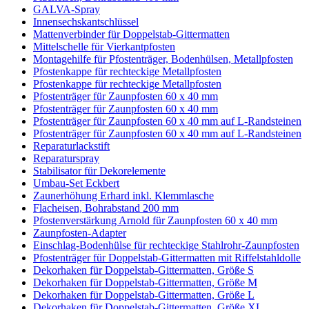
GALVA-Spray
Innensechskantschlüssel
Mattenverbinder für Doppelstab-Gittermatten
Mittelschelle für Vierkantpfosten
Montagehilfe für Pfostenträger, Bodenhülsen, Metallpfosten
Pfostenkappe für rechteckige Metallpfosten
Pfostenkappe für rechteckige Metallpfosten
Pfostenträger für Zaunpfosten 60 x 40 mm
Pfostenträger für Zaunpfosten 60 x 40 mm
Pfostenträger für Zaunpfosten 60 x 40 mm auf L-Randsteinen
Pfostenträger für Zaunpfosten 60 x 40 mm auf L-Randsteinen
Reparaturlackstift
Reparaturspray
Stabilisator für Dekorelemente
Umbau-Set Eckbert
Zaunerhöhung Erhard inkl. Klemmlasche
Flacheisen, Bohrabstand 200 mm
Pfostenverstärkung Arnold für Zaunpfosten 60 x 40 mm
Zaunpfosten-Adapter
Einschlag-Bodenhülse für rechteckige Stahlrohr-Zaunpfosten
Pfostenträger für Doppelstab-Gittermatten mit Riffelstahldolle
Dekorhaken für Doppelstab-Gittermatten, Größe S
Dekorhaken für Doppelstab-Gittermatten, Größe M
Dekorhaken für Doppelstab-Gittermatten, Größe L
Dekorhaken für Doppelstab-Gittermatten, Größe XL