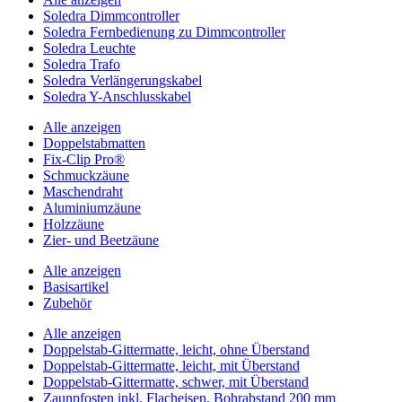
Soledra Dimmcontroller
Soledra Fernbedienung zu Dimmcontroller
Soledra Leuchte
Soledra Trafo
Soledra Verlängerungskabel
Soledra Y-Anschlusskabel
Alle anzeigen
Doppelstabmatten
Fix-Clip Pro®
Schmuckzäune
Maschendraht
Aluminiumzäune
Holzzäune
Zier- und Beetzäune
Alle anzeigen
Basisartikel
Zubehör
Alle anzeigen
Doppelstab-Gittermatte, leicht, ohne Überstand
Doppelstab-Gittermatte, leicht, mit Überstand
Doppelstab-Gittermatte, schwer, mit Überstand
Zaunpfosten inkl. Flacheisen, Bohrabstand 200 mm