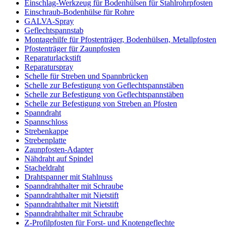
Einschlag-Werkzeug für Bodenhülsen für Stahlrohrpfosten
Einschraub-Bodenhülse für Rohre
GALVA-Spray
Geflechtspannstab
Montagehilfe für Pfostenträger, Bodenhülsen, Metallpfosten
Pfostenträger für Zaunpfosten
Reparaturlackstift
Reparaturspray
Schelle für Streben und Spannbrücken
Schelle zur Befestigung von Geflechtspannstäben
Schelle zur Befestigung von Geflechtspannstäben
Schelle zur Befestigung von Streben an Pfosten
Spanndraht
Spannschloss
Strebenkappe
Strebenplatte
Zaunpfosten-Adapter
Nähdraht auf Spindel
Stacheldraht
Drahtspanner mit Stahlnuss
Spanndrahthalter mit Schraube
Spanndrahthalter mit Nietstift
Spanndrahthalter mit Nietstift
Spanndrahthalter mit Schraube
Z-Profilpfosten für Forst- und Knotengeflechte