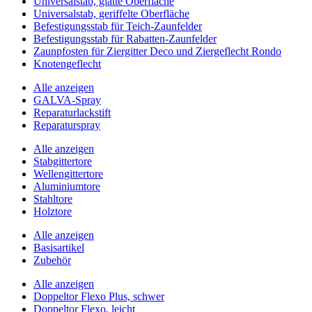
Universalstab, glatte Oberfläche
Universalstab, geriffelte Oberfläche
Befestigungsstab für Teich-Zaunfelder
Befestigungsstab für Rabatten-Zaunfelder
Zaunpfosten für Ziergitter Deco und Ziergeflecht Rondo
Knotengeflecht
Alle anzeigen
GALVA-Spray
Reparaturlackstift
Reparaturspray
Alle anzeigen
Stabgittertore
Wellengittertore
Aluminiumtore
Stahltore
Holztore
Alle anzeigen
Basisartikel
Zubehör
Alle anzeigen
Doppeltor Flexo Plus, schwer
Doppeltor Flexo, leicht