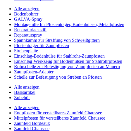
Alle anzeigen
Bodenbohrer
GALVA-Spray
Montagehilfe für Pfostenträger, Bodenhülsen, Metallpfosten
Reparaturlackstift
Reparaturspray
Spannkamm zur Straffung von Schweißgittern
Pfostenträger für Zaunpfosten
Strebenplatte
Einschlag-Bodenhülse für Stahlrohr-Zaunpfosten
Einschlag-Werkzeug für Bodenhülsen für Stahlrohrpfosten
Rohrschelle zur Befestigung von Zaunpfosten an Mauern
Zaunpfosten-Adapter
Schelle zur Befestigung von Streben an Pfosten
Alle anzeigen
Basisartikel
Zubehör
Alle anzeigen
Endpfosten für verstellbares Zaunfeld Chaussee
Mittelpfosten für verstellbares Zaunfeld Chaussee
Zaunfeld Bordeaux
Zaunfeld Chaussee