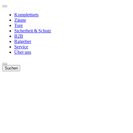
Komplettsets
Zäune
Tore
Sicherheit & Schutz
B2B
Ratgeber
Service
Über uns
Suchen