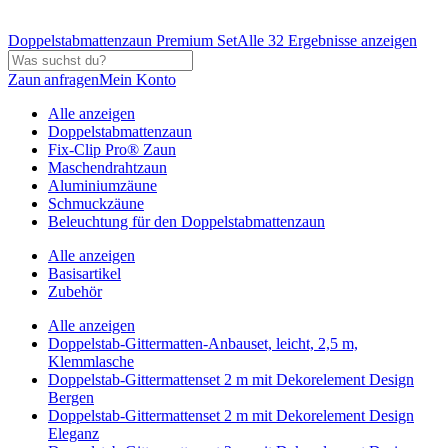
Doppelstabmattenzaun Premium Set
Alle 32 Ergebnisse anzeigen
Zaun anfragen
Mein Konto
Alle anzeigen
Doppelstabmattenzaun
Fix-Clip Pro® Zaun
Maschendrahtzaun
Aluminiumzäune
Schmuckzäune
Beleuchtung für den Doppelstabmattenzaun
Alle anzeigen
Basisartikel
Zubehör
Alle anzeigen
Doppelstab-Gittermatten-Anbauset, leicht, 2,5 m,
Klemmlasche
Doppelstab-Gittermattenset 2 m mit Dekorelement Design
Bergen
Doppelstab-Gittermattenset 2 m mit Dekorelement Design
Eleganz