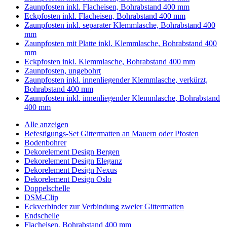
Zaunpfosten inkl. Flacheisen, Bohrabstand 400 mm
Eckpfosten inkl. Flacheisen, Bohrabstand 400 mm
Zaunpfosten inkl. separater Klemmlasche, Bohrabstand 400
mm
Zaunpfosten mit Platte inkl. Klemmlasche, Bohrabstand 400
mm
Eckpfosten inkl. Klemmlasche, Bohrabstand 400 mm
Zaunpfosten, ungebohrt
Zaunpfosten inkl. innenliegender Klemmlasche, verkürzt,
Bohrabstand 400 mm
Zaunpfosten inkl. innenliegender Klemmlasche, Bohrabstand
400 mm
Alle anzeigen
Befestigungs-Set Gittermatten an Mauern oder Pfosten
Bodenbohrer
Dekorelement Design Bergen
Dekorelement Design Eleganz
Dekorelement Design Nexus
Dekorelement Design Oslo
Doppelschelle
DSM-Clip
Eckverbinder zur Verbindung zweier Gittermatten
Endschelle
Flacheisen, Bohrabstand 400 mm