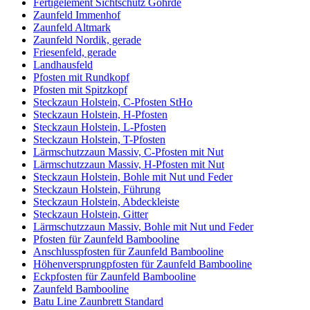
Fertigelement Sichtschutz Göhrde
Zaunfeld Immenhof
Zaunfeld Altmark
Zaunfeld Nordik, gerade
Friesenfeld, gerade
Landhausfeld
Pfosten mit Rundkopf
Pfosten mit Spitzkopf
Steckzaun Holstein, C-Pfosten StHo
Steckzaun Holstein, H-Pfosten
Steckzaun Holstein, L-Pfosten
Steckzaun Holstein, T-Pfosten
Lärmschutzzaun Massiv, C-Pfosten mit Nut
Lärmschutzzaun Massiv, H-Pfosten mit Nut
Steckzaun Holstein, Bohle mit Nut und Feder
Steckzaun Holstein, Führung
Steckzaun Holstein, Abdeckleiste
Steckzaun Holstein, Gitter
Lärmschutzzaun Massiv, Bohle mit Nut und Feder
Pfosten für Zaunfeld Bambooline
Anschlusspfosten für Zaunfeld Bambooline
Höhenversprungpfosten für Zaunfeld Bambooline
Eckpfosten für Zaunfeld Bambooline
Zaunfeld Bambooline
Batu Line Zaunbrett Standard