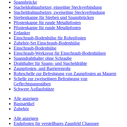
Spannbrücke
Stacheldrahtaufsetzer, einseitige Steckverbindung
Stacheldrahtaufsetzer, zweiseitige Steckverbindung
Strebenkappe für Streben und Spannbrücken
Pfostenkappe für runde Metallpfosten
Pfostenkappe für runde Metallpfosten
Erdanker
Einschraub-Bodenhülse für Rohrpfosten
Zubehör-Set Einschraub-Bodenhülse
Einschraub-Bodenhülse
Einschraub-Werkzeug für Einschraub-Bodenhülsen
Spanndrahthalter ohne Schraube
Drahthalter für Spann- und Stacheldrähte
Zaunpfosten- und Barrierenrohr
Rohrschelle zur Befestigung von Zaunpfosten an Mauern
Schelle zur zweiseitigen Befestigung von
Geflechtspannstäben
Schwere Auflaufstütze
Alle anzeigen
Basisartikel
Zubehör
Alle anzeigen
Endpfosten für verstellbares Zaunfeld Chaussee