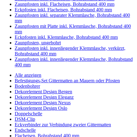
Zaunpfosten inkl. Flacheisen, Bohrabstand 400 mm
Eckpfosten inkl. Flacheisen, Bohrabstand 400 mm
Zaunpfosten inkl. separater Klemmlasche, Bohrabstand 400
mm
Zaunpfosten mit Platte inkl. Klemmlasche, Bohrabstand 400
mm
Eckpfosten inkl. Klemmlasche, Bohrabstand 400 mm
Zaunpfosten, ungebohrt
Zaunpfosten inkl. innenliegender Klemmlasche, verkürzt,
Bohrabstand 400 mm
Zaunpfosten inkl. innenliegender Klemmlasche, Bohrabstand
400 mm
Alle anzeigen
Befestigungs-Set Gittermatten an Mauern oder Pfosten
Bodenbohrer
Dekorelement Design Bergen
Dekorelement Design Eleganz
Dekorelement Design Nexus
Dekorelement Design Oslo
Doppelschelle
DSM-Clip
Eckverbinder zur Verbindung zweier Gittermatten
Endschelle
Flacheisen, Bohrabstand 400 mm