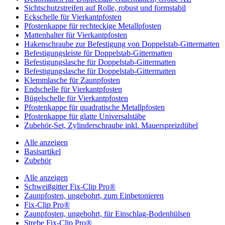
Sichtschutzstreifen auf Rolle, robust und formstabil
Eckschelle für Vierkantpfosten
Pfostenkappe für rechteckige Metallpfosten
Mattenhalter für Vierkantpfosten
Hakenschraube zur Befestigung von Doppelstab-Gittermatten
Befestigungsleiste für Doppelstab-Gittermatten
Befestigungslasche für Doppelstab-Gittermatten
Befestigungslasche für Doppelstab-Gittermatten
Klemmlasche für Zaunpfosten
Endschelle für Vierkantpfosten
Bügelschelle für Vierkantpfosten
Pfostenkappe für quadratische Metallpfosten
Pfostenkappe für glatte Universalstäbe
Zubehör-Set, Zylinderschraube inkl. Mauerspreizdübel
Alle anzeigen
Basisartikel
Zubehör
Alle anzeigen
Schweißgitter Fix-Clip Pro®
Zaunpfosten, ungebohrt, zum Einbetonieren
Fix-Clip Pro®
Zaunpfosten, ungebohrt, für Einschlag-Bodenhülsen
Strebe Fix-Clip Pro®