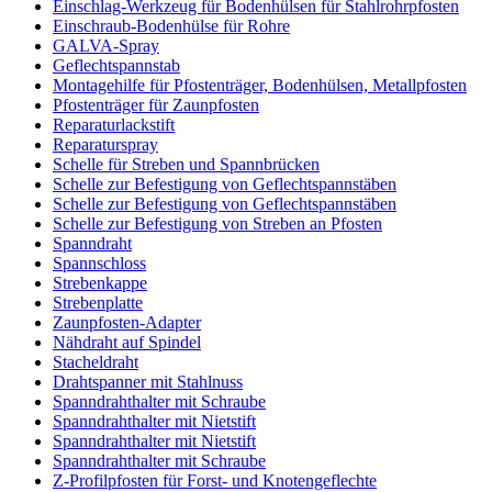
Einschlag-Werkzeug für Bodenhülsen für Stahlrohrpfosten
Einschraub-Bodenhülse für Rohre
GALVA-Spray
Geflechtspannstab
Montagehilfe für Pfostenträger, Bodenhülsen, Metallpfosten
Pfostenträger für Zaunpfosten
Reparaturlackstift
Reparaturspray
Schelle für Streben und Spannbrücken
Schelle zur Befestigung von Geflechtspannstäben
Schelle zur Befestigung von Geflechtspannstäben
Schelle zur Befestigung von Streben an Pfosten
Spanndraht
Spannschloss
Strebenkappe
Strebenplatte
Zaunpfosten-Adapter
Nähdraht auf Spindel
Stacheldraht
Drahtspanner mit Stahlnuss
Spanndrahthalter mit Schraube
Spanndrahthalter mit Nietstift
Spanndrahthalter mit Nietstift
Spanndrahthalter mit Schraube
Z-Profilpfosten für Forst- und Knotengeflechte