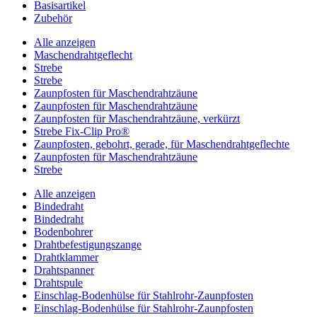
Basisartikel
Zubehör
Alle anzeigen
Maschendrahtgeflecht
Strebe
Strebe
Zaunpfosten für Maschendrahtzäune
Zaunpfosten für Maschendrahtzäune
Zaunpfosten für Maschendrahtzäune, verkürzt
Strebe Fix-Clip Pro®
Zaunpfosten, gebohrt, gerade, für Maschendrahtgeflechte
Zaunpfosten für Maschendrahtzäune
Strebe
Alle anzeigen
Bindedraht
Bindedraht
Bodenbohrer
Drahtbefestigungszange
Drahtklammer
Drahtspanner
Drahtspule
Einschlag-Bodenhülse für Stahlrohr-Zaunpfosten
Einschlag-Bodenhülse für Stahlrohr-Zaunpfosten