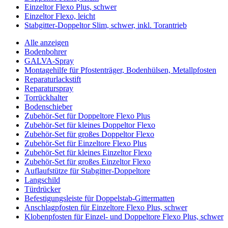
Einzeltor Flexo Plus, schwer
Einzeltor Flexo, leicht
Stabgitter-Doppeltor Slim, schwer, inkl. Torantrieb
Alle anzeigen
Bodenbohrer
GALVA-Spray
Montagehilfe für Pfostenträger, Bodenhülsen, Metallpfosten
Reparaturlackstift
Reparaturspray
Torrückhalter
Bodenschieber
Zubehör-Set für Doppeltore Flexo Plus
Zubehör-Set für kleines Doppeltor Flexo
Zubehör-Set für großes Doppeltor Flexo
Zubehör-Set für Einzeltore Flexo Plus
Zubehör-Set für kleines Einzeltor Flexo
Zubehör-Set für großes Einzeltor Flexo
Auflaufstütze für Stabgitter-Doppeltore
Langschild
Türdrücker
Befestigungsleiste für Doppelstab-Gittermatten
Anschlagpfosten für Einzeltore Flexo Plus, schwer
Klobenpfosten für Einzel- und Doppeltore Flexo Plus, schwer