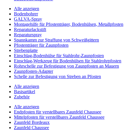
Alle anzeigen
Bodenbohrer
GALVA-Spray
Montagehilfe für Pfostenträger, Bodenhülsen, Metallpfosten
Reparaturlackstift
Reparaturspray
Spannkamm zur Straffung von Schweißgittern
Pfostenträger für Zaunpfosten
Strebenplatte
Einschlag-Bodenhülse für Stahlrohr-Zaunpfosten
Einschlag-Werkzeug für Bodenhülsen für Stahlrohrpfosten
Rohrschelle zur Befestigung von Zaunpfosten an Mauern
Zaunpfosten-Adapter
Schelle zur Befestigung von Streben an Pfosten
Alle anzeigen
Basisartikel
Zubehör
Alle anzeigen
Endpfosten für verstellbares Zaunfeld Chaussee
Mittelpfosten für verstellbares Zaunfeld Chaussee
Zaunfeld Bordeaux
Zaunfeld Chaussee