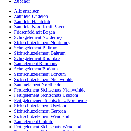
Zubehör
Alle anzeigen
Zaunfeld Undeloh
Zaunfeld Handeloh
Zaunfeld Nordik mit Bogen
Friesenfeld mit Bogen
Schrägelement Norderney
Sichtschutzelement Norderney
Schrägelement Baltrum
Sichtschutzelement Baltrum
Schrägelement Rhombus
Zaunelement Rhombus
Schrägelement Borkum
Sichtschutzelement Borkum
Sichtschutzelement Nienwohlde
Zaunnelement Nordheide
Fertigelement Sichtschutz Nienwohlde
Fertigelement Sichtschutz Usedom
Fertigelemenent Sichtschutz Nordheide
Sichtschutzelement Usedom
Sichtschutzelement Garbsen
Sichtschutzelement Wendland
Zaunelement Göhrde
Fertigelement Sichtschutz Wendland