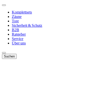
Komplettsets
Zäune
Tore
Sicherheit & Schutz
B2B
Ratgeber
Service
Über uns
Suchen