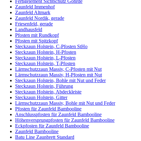
Fertigelement Sichtschutz Göhrde
Zaunfeld Immenhof
Zaunfeld Altmark
Zaunfeld Nordik, gerade
Friesenfeld, gerade
Landhausfeld
Pfosten mit Rundkopf
Pfosten mit Spitzkopf
Steckzaun Holstein, C-Pfosten StHo
Steckzaun Holstein, H-Pfosten
Steckzaun Holstein, L-Pfosten
Steckzaun Holstein, T-Pfosten
Lärmschutzzaun Massiv, C-Pfosten mit Nut
Lärmschutzzaun Massiv, H-Pfosten mit Nut
Steckzaun Holstein, Bohle mit Nut und Feder
Steckzaun Holstein, Führung
Steckzaun Holstein, Abdeckleiste
Steckzaun Holstein, Gitter
Lärmschutzzaun Massiv, Bohle mit Nut und Feder
Pfosten für Zaunfeld Bambooline
Anschlusspfosten für Zaunfeld Bambooline
Höhenversprungpfosten für Zaunfeld Bambooline
Eckpfosten für Zaunfeld Bambooline
Zaunfeld Bambooline
Batu Line Zaunbrett Standard