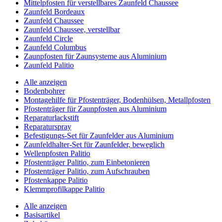
Mittelpfosten für verstellbares Zaunfeld Chaussee
Zaunfeld Bordeaux
Zaunfeld Chaussee
Zaunfeld Chaussee, verstellbar
Zaunfeld Circle
Zaunfeld Columbus
Zaunpfosten für Zaunsysteme aus Aluminium
Zaunfeld Palitio
Alle anzeigen
Bodenbohrer
Montagehilfe für Pfostenträger, Bodenhülsen, Metallpfosten
Pfostenträger für Zaunpfosten aus Aluminium
Reparaturlackstift
Reparaturspray
Befestigungs-Set für Zaunfelder aus Aluminium
Zaunfeldhalter-Set für Zaunfelder, beweglich
Wellenpfosten Palitio
Pfostenträger Palitio, zum Einbetonieren
Pfostenträger Palitio, zum Aufschrauben
Pfostenkappe Palitio
Klemmprofilkappe Palitio
Alle anzeigen
Basisartikel