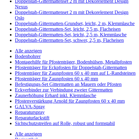
Doppelstab-Gittermattenset 2 m mit Dekorelement Design
Nexus
Doppelstab-Gittermattenset 2 m mit Dekorelement Design
Oslo
Doppelstab-Gittermatten-Grundset, leicht, 2 m, Klemmlasche
Doppelstab-Gittermatten-Set, leicht, 2,5 m, Flacheisen
Doppelstab-Gittermatten-Set, leicht, 2,5 m, Klemmlasche
Doppelstab-Gittermatten-Set, schwer, 2,5 m, Flacheisen
Alle anzeigen
Bodenbohrer
Montagehilfe für Pfostenträger, Bodenhülsen, Metallpfosten
Pfostenträger für Eckpfosten für Doppelstab-Gittermatten
Pfostenträger für Zaunpfosten 60 x 40 mm auf L-Randsteinen
Pfostenträger für Zaunpfosten 60 x 40 mm
Befestigungs-Set Gittermatten an Mauern oder Pfosten
Eckverbinder zur Verbindung zweier Gittermatten
Zaunerhöhung Erhard inkl. Klemmlasche
Pfostenverstärkung Arnold für Zaunpfosten 60 x 40 mm
GALVA-Spray
Reparaturspray
Reparaturlackstift
Sichtschutzstreifen auf Rolle, robust und formstabil
Alle anzeigen