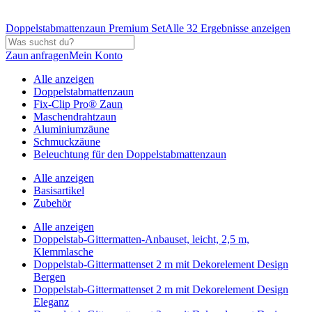
Doppelstabmattenzaun Premium Set
Alle 32 Ergebnisse anzeigen
Zaun anfragen
Mein Konto
Alle anzeigen
Doppelstabmattenzaun
Fix-Clip Pro® Zaun
Maschendrahtzaun
Aluminiumzäune
Schmuckzäune
Beleuchtung für den Doppelstabmattenzaun
Alle anzeigen
Basisartikel
Zubehör
Alle anzeigen
Doppelstab-Gittermatten-Anbauset, leicht, 2,5 m,
Klemmlasche
Doppelstab-Gittermattenset 2 m mit Dekorelement Design
Bergen
Doppelstab-Gittermattenset 2 m mit Dekorelement Design
Eleganz