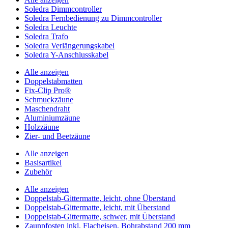
Soledra Dimmcontroller
Soledra Fernbedienung zu Dimmcontroller
Soledra Leuchte
Soledra Trafo
Soledra Verlängerungskabel
Soledra Y-Anschlusskabel
Alle anzeigen
Doppelstabmatten
Fix-Clip Pro®
Schmuckzäune
Maschendraht
Aluminiumzäune
Holzzäune
Zier- und Beetzäune
Alle anzeigen
Basisartikel
Zubehör
Alle anzeigen
Doppelstab-Gittermatte, leicht, ohne Überstand
Doppelstab-Gittermatte, leicht, mit Überstand
Doppelstab-Gittermatte, schwer, mit Überstand
Zaunpfosten inkl. Flacheisen, Bohrabstand 200 mm