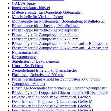
GALVA-Spray
Innensechskantschlüssel
Mattenverbinder für Doppelstab-Gittermatten
Mittelschelle für Vierkantpfosten
Montagehilfe für Pfostenträger, Bodenhülsen, Metallpfosten
Pfostenkappe für rechteckige Metallpfosten
Pfostenkappe für rechteckige Metallpfosten
Pfostenträger für Zaunpfosten 60 x 40 mm
Pfostenträger für Zaunpfosten 60 x 40 mm
Pfostenträger für Zaunpfosten 60 x 40 mm auf L-Randsteinen
Pfostenträger für Zaunpfosten 60 x 40 mm auf L-Randsteinen
Reparaturlackstift
Reparaturspray
Stabilisator für Dekorelemente
Umbau-Set Eckbert
Zaunerhöhung Erhard inkl. Klemmlasche
Flacheisen, Bohrabstand 200 mm
Pfostenverstärkung Arnold für Zaunpfosten 60 x 40 mm
Zaunpfosten-Adapter
Einschlag-Bodenhülse für rechteckige Stahlrohr-Zaunpfosten
Pfostenträger für Doppelstab-Gittermatten mit Riffelstahldolle
Dekorhaken für Doppelstab-Gittermatten, Größe S
Dekorhaken für Doppelstab-Gittermatten, Größe M
Dekorhaken für Doppelstab-Gittermatten, Größe L
Dekorhaken für Doppelstab-Gittermatten, Größe XL