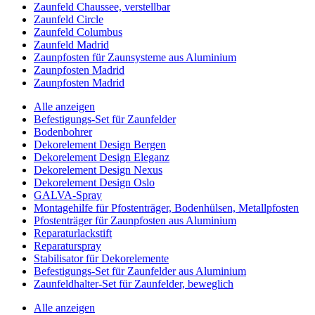
Zaunfeld Chaussee, verstellbar
Zaunfeld Circle
Zaunfeld Columbus
Zaunfeld Madrid
Zaunpfosten für Zaunsysteme aus Aluminium
Zaunpfosten Madrid
Zaunpfosten Madrid
Alle anzeigen
Befestigungs-Set für Zaunfelder
Bodenbohrer
Dekorelement Design Bergen
Dekorelement Design Eleganz
Dekorelement Design Nexus
Dekorelement Design Oslo
GALVA-Spray
Montagehilfe für Pfostenträger, Bodenhülsen, Metallpfosten
Pfostenträger für Zaunpfosten aus Aluminium
Reparaturlackstift
Reparaturspray
Stabilisator für Dekorelemente
Befestigungs-Set für Zaunfelder aus Aluminium
Zaunfeldhalter-Set für Zaunfelder, beweglich
Alle anzeigen