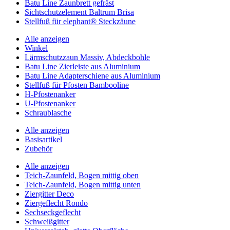
Batu Line Zaunbrett gefräst
Sichtschutzelement Baltrum Brisa
Stellfuß für elephant® Steckzäune
Alle anzeigen
Winkel
Lärmschutzzaun Massiv, Abdeckbohle
Batu Line Zierleiste aus Aluminium
Batu Line Adapterschiene aus Aluminium
Stellfuß für Pfosten Bambooline
H-Pfostenanker
U-Pfostenanker
Schraublasche
Alle anzeigen
Basisartikel
Zubehör
Alle anzeigen
Teich-Zaunfeld, Bogen mittig oben
Teich-Zaunfeld, Bogen mittig unten
Ziergitter Deco
Ziergeflecht Rondo
Sechseckgeflecht
Schweißgitter