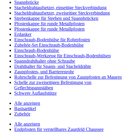
Spannbrücke
Stacheldrahtaufsetzer, einseitige Steckverbindung
Stacheldrahtaufsetzer, zweiseitige Steckverbindung
Strebenkappe für Streben und Spannbrücken
Pfostenkappe für runde Metallpfosten
Pfostenkappe für runde Metallpfosten
Erdanker
Einschraub-Bodenhülse für Rohrpfosten
Zubehör-Set Einschraub-Bodenhülse
Einschraub-Bodenhülse
Einschraub-Werkzeug für Einschraub-Bodenhülsen
Spanndrahthalter ohne Schraube
Drahthalter für Spann- und Stacheldrähte
Zaunpfosten- und Barrierenrohr
Rohrschelle zur Befestigung von Zaunpfosten an Mauern
Schelle zur zweiseitigen Befestigung von
Geflechtspannstäben
Schwere Auflaufstütze
Alle anzeigen
Basisartikel
Zubehör
Alle anzeigen
Endpfosten für verstellbares Zaunfeld Chaussee