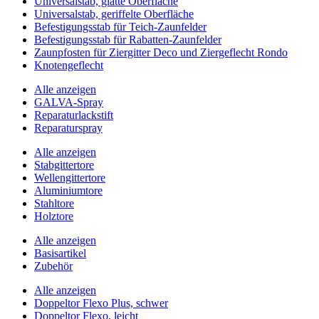
Universalstab, glatte Oberfläche
Universalstab, geriffelte Oberfläche
Befestigungsstab für Teich-Zaunfelder
Befestigungsstab für Rabatten-Zaunfelder
Zaunpfosten für Ziergitter Deco und Ziergeflecht Rondo
Knotengeflecht
Alle anzeigen
GALVA-Spray
Reparaturlackstift
Reparaturspray
Alle anzeigen
Stabgittertore
Wellengittertore
Aluminiumtore
Stahltore
Holztore
Alle anzeigen
Basisartikel
Zubehör
Alle anzeigen
Doppeltor Flexo Plus, schwer
Doppeltor Flexo, leicht