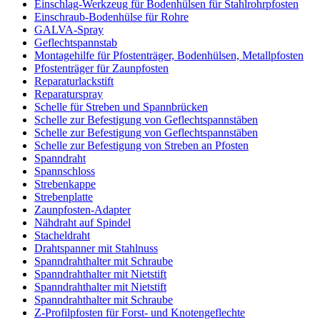
Einschlag-Werkzeug für Bodenhülsen für Stahlrohrpfosten
Einschraub-Bodenhülse für Rohre
GALVA-Spray
Geflechtspannstab
Montagehilfe für Pfostenträger, Bodenhülsen, Metallpfosten
Pfostenträger für Zaunpfosten
Reparaturlackstift
Reparaturspray
Schelle für Streben und Spannbrücken
Schelle zur Befestigung von Geflechtspannstäben
Schelle zur Befestigung von Geflechtspannstäben
Schelle zur Befestigung von Streben an Pfosten
Spanndraht
Spannschloss
Strebenkappe
Strebenplatte
Zaunpfosten-Adapter
Nähdraht auf Spindel
Stacheldraht
Drahtspanner mit Stahlnuss
Spanndrahthalter mit Schraube
Spanndrahthalter mit Nietstift
Spanndrahthalter mit Nietstift
Spanndrahthalter mit Schraube
Z-Profilpfosten für Forst- und Knotengeflechte