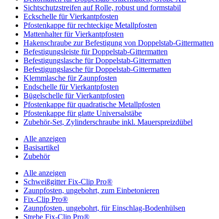
Sichtschutzstreifen auf Rolle, robust und formstabil
Eckschelle für Vierkantpfosten
Pfostenkappe für rechteckige Metallpfosten
Mattenhalter für Vierkantpfosten
Hakenschraube zur Befestigung von Doppelstab-Gittermatten
Befestigungsleiste für Doppelstab-Gittermatten
Befestigungslasche für Doppelstab-Gittermatten
Befestigungslasche für Doppelstab-Gittermatten
Klemmlasche für Zaunpfosten
Endschelle für Vierkantpfosten
Bügelschelle für Vierkantpfosten
Pfostenkappe für quadratische Metallpfosten
Pfostenkappe für glatte Universalstäbe
Zubehör-Set, Zylinderschraube inkl. Mauerspreizdübel
Alle anzeigen
Basisartikel
Zubehör
Alle anzeigen
Schweißgitter Fix-Clip Pro®
Zaunpfosten, ungebohrt, zum Einbetonieren
Fix-Clip Pro®
Zaunpfosten, ungebohrt, für Einschlag-Bodenhülsen
Strebe Fix-Clip Pro®