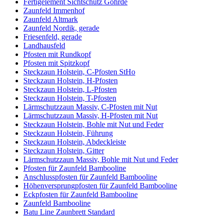
Fertigelement Sichtschutz Göhrde
Zaunfeld Immenhof
Zaunfeld Altmark
Zaunfeld Nordik, gerade
Friesenfeld, gerade
Landhausfeld
Pfosten mit Rundkopf
Pfosten mit Spitzkopf
Steckzaun Holstein, C-Pfosten StHo
Steckzaun Holstein, H-Pfosten
Steckzaun Holstein, L-Pfosten
Steckzaun Holstein, T-Pfosten
Lärmschutzzaun Massiv, C-Pfosten mit Nut
Lärmschutzzaun Massiv, H-Pfosten mit Nut
Steckzaun Holstein, Bohle mit Nut und Feder
Steckzaun Holstein, Führung
Steckzaun Holstein, Abdeckleiste
Steckzaun Holstein, Gitter
Lärmschutzzaun Massiv, Bohle mit Nut und Feder
Pfosten für Zaunfeld Bambooline
Anschlusspfosten für Zaunfeld Bambooline
Höhenversprungpfosten für Zaunfeld Bambooline
Eckpfosten für Zaunfeld Bambooline
Zaunfeld Bambooline
Batu Line Zaunbrett Standard