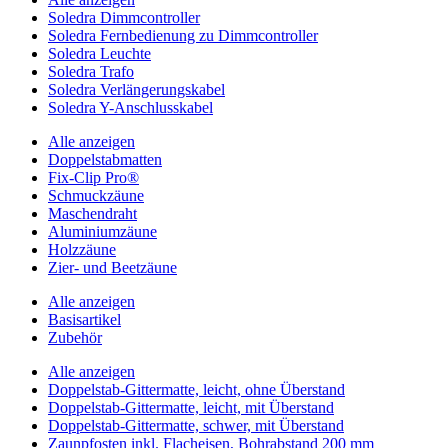
Soledra Dimmcontroller
Soledra Fernbedienung zu Dimmcontroller
Soledra Leuchte
Soledra Trafo
Soledra Verlängerungskabel
Soledra Y-Anschlusskabel
Alle anzeigen
Doppelstabmatten
Fix-Clip Pro®
Schmuckzäune
Maschendraht
Aluminiumzäune
Holzzäune
Zier- und Beetzäune
Alle anzeigen
Basisartikel
Zubehör
Alle anzeigen
Doppelstab-Gittermatte, leicht, ohne Überstand
Doppelstab-Gittermatte, leicht, mit Überstand
Doppelstab-Gittermatte, schwer, mit Überstand
Zaunpfosten inkl. Flacheisen, Bohrabstand 200 mm