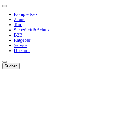
Komplettsets
Zäune
Tore
Sicherheit & Schutz
B2B
Ratgeber
Service
Über uns
Suchen