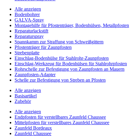
Alle anzeigen
Bodenbohrer
GALVA-Spray
Montagehilfe für Pfostenträger, Bodenhülsen, Metallpfosten
Reparaturlackstift
Reparaturspray
Spannkamm zur Straffung von Schweißgittern
Pfostenträger für Zaunpfosten
Strebenplatte
Einschlag-Bodenhülse für Stahlrohr-Zaunpfosten
Einschlag-Werkzeug für Bodenhülsen für Stahlrohrpfosten
Rohrschelle zur Befestigung von Zaunpfosten an Mauern
Zaunpfosten-Adapter
Schelle zur Befestigung von Streben an Pfosten
Alle anzeigen
Basisartikel
Zubehör
Alle anzeigen
Endpfosten für verstellbares Zaunfeld Chaussee
Mittelpfosten für verstellbares Zaunfeld Chaussee
Zaunfeld Bordeaux
Zaunfeld Chaussee