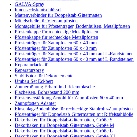
GALVA-Spray
Innensechskantschlüssel
Mattenverbinder für Doppelstab-Gittermatten
Mittelschelle für Vierkantpfosten
Montagehilfe für Pfostenträger, Bodenhülsen, Metallpfosten
Pfostenkappe für rechteckige Metallpfosten
Pfostenkappe für rechteckige Metallpfosten
Pfostenträger für Zaunpfosten 60 x 40 mm
Pfostenträger für Zaunpfosten 60 x 40 mm
Pfostenträger für Zaunpfosten 60 x 40 mm auf L-Randsteinen
Pfostenträger für Zaunpfosten 60 x 40 mm auf L-Randsteinen
Reparaturlackstift
Reparaturspray
Stabilisator für Dekorelemente
Umbau-Set Eckbert
Zaunerhöhung Erhard inkl. Klemmlasche
Flacheisen, Bohrabstand 200 mm
Pfostenverstärkung Arnold für Zaunpfosten 60 x 40 mm
Zaunpfosten-Adapter
Einschlag-Bodenhülse für rechteckige Stahlrohr-Zaunpfosten
Pfostenträger für Doppelstab-Gittermatten mit Riffelstahldolle
Dekorhaken für Doppelstab-Gittermatten, Größe S
Dekorhaken für Doppelstab-Gittermatten, Größe M
Dekorhaken für Doppelstab-Gittermatten, Größe L
Dekorhaken für Doppelstab-Gittermatten, Größe XL