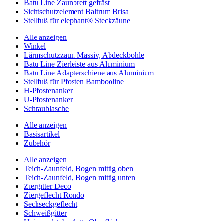
Batu Line Zaunbrett gefräst
Sichtschutzelement Baltrum Brisa
Stellfuß für elephant® Steckzäune
Alle anzeigen
Winkel
Lärmschutzzaun Massiv, Abdeckbohle
Batu Line Zierleiste aus Aluminium
Batu Line Adapterschiene aus Aluminium
Stellfuß für Pfosten Bambooline
H-Pfostenanker
U-Pfostenanker
Schraublasche
Alle anzeigen
Basisartikel
Zubehör
Alle anzeigen
Teich-Zaunfeld, Bogen mittig oben
Teich-Zaunfeld, Bogen mittig unten
Ziergitter Deco
Ziergeflecht Rondo
Sechseckgeflecht
Schweißgitter