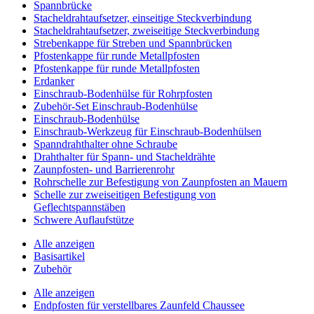
Spannbrücke
Stacheldrahtaufsetzer, einseitige Steckverbindung
Stacheldrahtaufsetzer, zweiseitige Steckverbindung
Strebenkappe für Streben und Spannbrücken
Pfostenkappe für runde Metallpfosten
Pfostenkappe für runde Metallpfosten
Erdanker
Einschraub-Bodenhülse für Rohrpfosten
Zubehör-Set Einschraub-Bodenhülse
Einschraub-Bodenhülse
Einschraub-Werkzeug für Einschraub-Bodenhülsen
Spanndrahthalter ohne Schraube
Drahthalter für Spann- und Stacheldrähte
Zaunpfosten- und Barrierenrohr
Rohrschelle zur Befestigung von Zaunpfosten an Mauern
Schelle zur zweiseitigen Befestigung von
Geflechtspannstäben
Schwere Auflaufstütze
Alle anzeigen
Basisartikel
Zubehör
Alle anzeigen
Endpfosten für verstellbares Zaunfeld Chaussee