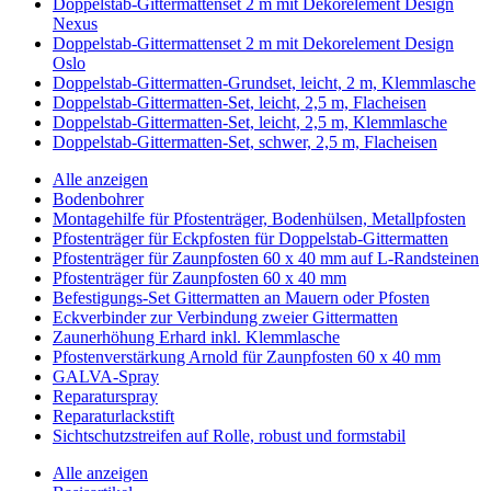
Doppelstab-Gittermattenset 2 m mit Dekorelement Design
Nexus
Doppelstab-Gittermattenset 2 m mit Dekorelement Design
Oslo
Doppelstab-Gittermatten-Grundset, leicht, 2 m, Klemmlasche
Doppelstab-Gittermatten-Set, leicht, 2,5 m, Flacheisen
Doppelstab-Gittermatten-Set, leicht, 2,5 m, Klemmlasche
Doppelstab-Gittermatten-Set, schwer, 2,5 m, Flacheisen
Alle anzeigen
Bodenbohrer
Montagehilfe für Pfostenträger, Bodenhülsen, Metallpfosten
Pfostenträger für Eckpfosten für Doppelstab-Gittermatten
Pfostenträger für Zaunpfosten 60 x 40 mm auf L-Randsteinen
Pfostenträger für Zaunpfosten 60 x 40 mm
Befestigungs-Set Gittermatten an Mauern oder Pfosten
Eckverbinder zur Verbindung zweier Gittermatten
Zaunerhöhung Erhard inkl. Klemmlasche
Pfostenverstärkung Arnold für Zaunpfosten 60 x 40 mm
GALVA-Spray
Reparaturspray
Reparaturlackstift
Sichtschutzstreifen auf Rolle, robust und formstabil
Alle anzeigen