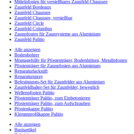
Mittelpfosten für verstellbares Zaunfeld Chaussee
Zaunfeld Bordeaux
Zaunfeld Chaussee
Zaunfeld Chaussee, verstellbar
Zaunfeld Circle
Zaunfeld Columbus
Zaunpfosten für Zaunsysteme aus Aluminium
Zaunfeld Palitio
Alle anzeigen
Bodenbohrer
Montagehilfe für Pfostenträger, Bodenhülsen, Metallpfosten
Pfostenträger für Zaunpfosten aus Aluminium
Reparaturlackstift
Reparaturspray
Befestigungs-Set für Zaunfelder aus Aluminium
Zaunfeldhalter-Set für Zaunfelder, beweglich
Wellenpfosten Palitio
Pfostenträger Palitio, zum Einbetonieren
Pfostenträger Palitio, zum Aufschrauben
Pfostenkappe Palitio
Klemmprofilkappe Palitio
Alle anzeigen
Basisartikel