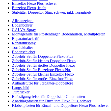
Einzeltor Flexo Plus, schwer
Einzeltor Flexo, leicht
Stabgitter-Doppeltor Slim, schwer, inkl. Torantrieb
Alle anzeigen
Bodenbohrer
GALVA-Spray
Montagehilfe für Pfostenträger, Bodenhülsen, Metallpfosten
Reparaturlackstift
Reparaturspray
Torrückhalter
Bodenschieber
Zubehör-Set für Doppeltore Flexo Plus
Zubehör-Set für kleines Doppeltor Flexo
Zubehör-Set für großes Doppeltor Flexo
Zubehör-Set für Einzeltore Flexo Plus
Zubehör-Set für kleines Einzeltor Flexo
Zubehör-Set für großes Einzeltor Flexo
Auflaufstütze für Stabgitter-Doppeltore
Langschild
Türdrücker
Befestigungsleiste für Doppelstab-Gittermatten
Anschlagpfosten für Einzeltore Flexo Plus, schwer
Klobenpfosten für Einzel- und Doppeltore Flexo Plus, schwer