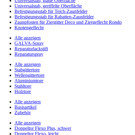
Universalstab, glatte Oberfläche
Universalstab, geriffelte Oberfläche
Befestigungsstab für Teich-Zaunfelder
Befestigungsstab für Rabatten-Zaunfelder
Zaunpfosten für Ziergitter Deco und Ziergeflecht Rondo
Knotengeflecht
Alle anzeigen
GALVA-Spray
Reparaturlackstift
Reparaturspray
Alle anzeigen
Stabgittertore
Wellengittertore
Aluminiumtore
Stahltore
Holztore
Alle anzeigen
Basisartikel
Zubehör
Alle anzeigen
Doppeltor Flexo Plus, schwer
Doppeltor Flexo, leicht