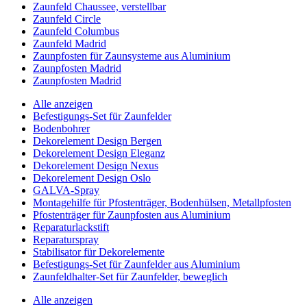
Zaunfeld Chaussee, verstellbar
Zaunfeld Circle
Zaunfeld Columbus
Zaunfeld Madrid
Zaunpfosten für Zaunsysteme aus Aluminium
Zaunpfosten Madrid
Zaunpfosten Madrid
Alle anzeigen
Befestigungs-Set für Zaunfelder
Bodenbohrer
Dekorelement Design Bergen
Dekorelement Design Eleganz
Dekorelement Design Nexus
Dekorelement Design Oslo
GALVA-Spray
Montagehilfe für Pfostenträger, Bodenhülsen, Metallpfosten
Pfostenträger für Zaunpfosten aus Aluminium
Reparaturlackstift
Reparaturspray
Stabilisator für Dekorelemente
Befestigungs-Set für Zaunfelder aus Aluminium
Zaunfeldhalter-Set für Zaunfelder, beweglich
Alle anzeigen