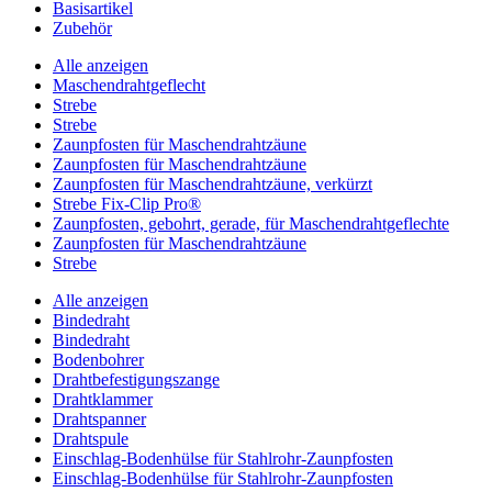
Basisartikel
Zubehör
Alle anzeigen
Maschendrahtgeflecht
Strebe
Strebe
Zaunpfosten für Maschendrahtzäune
Zaunpfosten für Maschendrahtzäune
Zaunpfosten für Maschendrahtzäune, verkürzt
Strebe Fix-Clip Pro®
Zaunpfosten, gebohrt, gerade, für Maschendrahtgeflechte
Zaunpfosten für Maschendrahtzäune
Strebe
Alle anzeigen
Bindedraht
Bindedraht
Bodenbohrer
Drahtbefestigungszange
Drahtklammer
Drahtspanner
Drahtspule
Einschlag-Bodenhülse für Stahlrohr-Zaunpfosten
Einschlag-Bodenhülse für Stahlrohr-Zaunpfosten