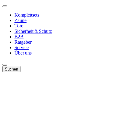
Komplettsets
Zäune
Tore
Sicherheit & Schutz
B2B
Ratgeber
Service
Über uns
Suchen