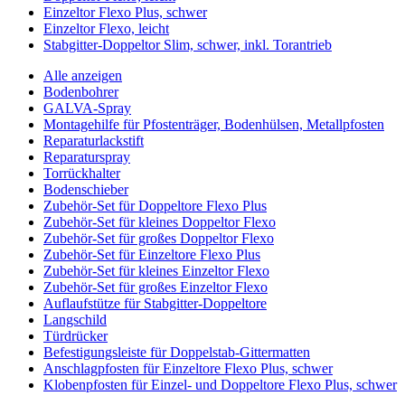
Einzeltor Flexo Plus, schwer
Einzeltor Flexo, leicht
Stabgitter-Doppeltor Slim, schwer, inkl. Torantrieb
Alle anzeigen
Bodenbohrer
GALVA-Spray
Montagehilfe für Pfostenträger, Bodenhülsen, Metallpfosten
Reparaturlackstift
Reparaturspray
Torrückhalter
Bodenschieber
Zubehör-Set für Doppeltore Flexo Plus
Zubehör-Set für kleines Doppeltor Flexo
Zubehör-Set für großes Doppeltor Flexo
Zubehör-Set für Einzeltore Flexo Plus
Zubehör-Set für kleines Einzeltor Flexo
Zubehör-Set für großes Einzeltor Flexo
Auflaufstütze für Stabgitter-Doppeltore
Langschild
Türdrücker
Befestigungsleiste für Doppelstab-Gittermatten
Anschlagpfosten für Einzeltore Flexo Plus, schwer
Klobenpfosten für Einzel- und Doppeltore Flexo Plus, schwer