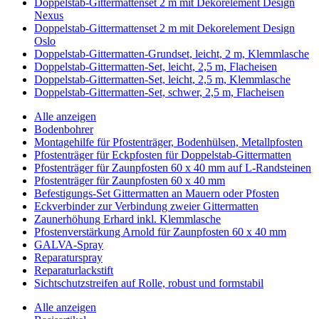
Doppelstab-Gittermattenset 2 m mit Dekorelement Design
Nexus
Doppelstab-Gittermattenset 2 m mit Dekorelement Design
Oslo
Doppelstab-Gittermatten-Grundset, leicht, 2 m, Klemmlasche
Doppelstab-Gittermatten-Set, leicht, 2,5 m, Flacheisen
Doppelstab-Gittermatten-Set, leicht, 2,5 m, Klemmlasche
Doppelstab-Gittermatten-Set, schwer, 2,5 m, Flacheisen
Alle anzeigen
Bodenbohrer
Montagehilfe für Pfostenträger, Bodenhülsen, Metallpfosten
Pfostenträger für Eckpfosten für Doppelstab-Gittermatten
Pfostenträger für Zaunpfosten 60 x 40 mm auf L-Randsteinen
Pfostenträger für Zaunpfosten 60 x 40 mm
Befestigungs-Set Gittermatten an Mauern oder Pfosten
Eckverbinder zur Verbindung zweier Gittermatten
Zaunerhöhung Erhard inkl. Klemmlasche
Pfostenverstärkung Arnold für Zaunpfosten 60 x 40 mm
GALVA-Spray
Reparaturspray
Reparaturlackstift
Sichtschutzstreifen auf Rolle, robust und formstabil
Alle anzeigen