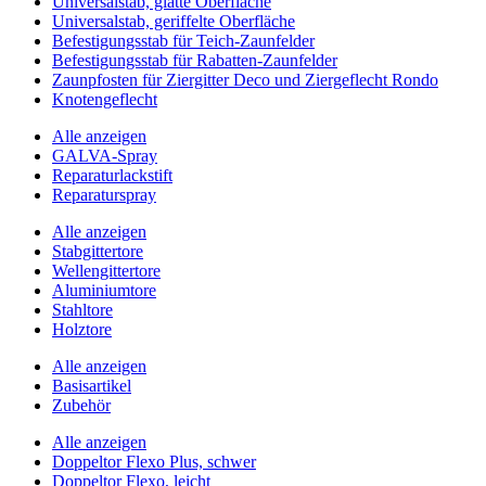
Universalstab, glatte Oberfläche
Universalstab, geriffelte Oberfläche
Befestigungsstab für Teich-Zaunfelder
Befestigungsstab für Rabatten-Zaunfelder
Zaunpfosten für Ziergitter Deco und Ziergeflecht Rondo
Knotengeflecht
Alle anzeigen
GALVA-Spray
Reparaturlackstift
Reparaturspray
Alle anzeigen
Stabgittertore
Wellengittertore
Aluminiumtore
Stahltore
Holztore
Alle anzeigen
Basisartikel
Zubehör
Alle anzeigen
Doppeltor Flexo Plus, schwer
Doppeltor Flexo, leicht