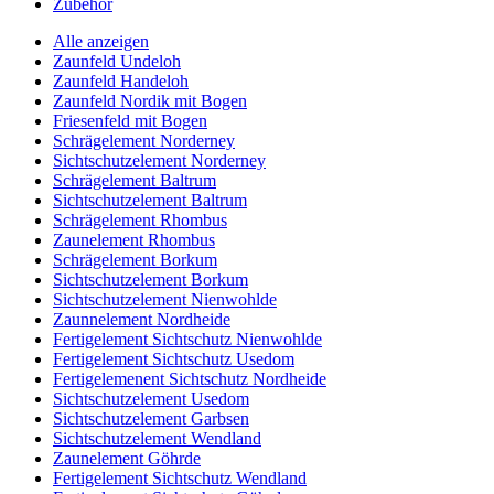
Zubehör
Alle anzeigen
Zaunfeld Undeloh
Zaunfeld Handeloh
Zaunfeld Nordik mit Bogen
Friesenfeld mit Bogen
Schrägelement Norderney
Sichtschutzelement Norderney
Schrägelement Baltrum
Sichtschutzelement Baltrum
Schrägelement Rhombus
Zaunelement Rhombus
Schrägelement Borkum
Sichtschutzelement Borkum
Sichtschutzelement Nienwohlde
Zaunnelement Nordheide
Fertigelement Sichtschutz Nienwohlde
Fertigelement Sichtschutz Usedom
Fertigelemenent Sichtschutz Nordheide
Sichtschutzelement Usedom
Sichtschutzelement Garbsen
Sichtschutzelement Wendland
Zaunelement Göhrde
Fertigelement Sichtschutz Wendland