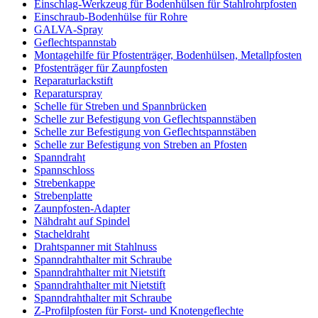
Einschlag-Werkzeug für Bodenhülsen für Stahlrohrpfosten
Einschraub-Bodenhülse für Rohre
GALVA-Spray
Geflechtspannstab
Montagehilfe für Pfostenträger, Bodenhülsen, Metallpfosten
Pfostenträger für Zaunpfosten
Reparaturlackstift
Reparaturspray
Schelle für Streben und Spannbrücken
Schelle zur Befestigung von Geflechtspannstäben
Schelle zur Befestigung von Geflechtspannstäben
Schelle zur Befestigung von Streben an Pfosten
Spanndraht
Spannschloss
Strebenkappe
Strebenplatte
Zaunpfosten-Adapter
Nähdraht auf Spindel
Stacheldraht
Drahtspanner mit Stahlnuss
Spanndrahthalter mit Schraube
Spanndrahthalter mit Nietstift
Spanndrahthalter mit Nietstift
Spanndrahthalter mit Schraube
Z-Profilpfosten für Forst- und Knotengeflechte