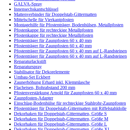
GALVA-Spray
Innensechskantschlüssel
Mattenverbinder für Doppelstab-Gittermatten
Mittelschelle für Vierkantpfosten
Montagehilfe für Pfostenträger, Bodenhülsen, Metallpfosten
Pfostenkappe für rechteckige Metallpfosten
Pfostenkappe für rechteckige Metallpfosten
Pfostenträger für Zaunpfosten 60 x 40 mm
Pfostenträger für Zaunpfosten 60 x 40 mm
Pfostenträger für Zaunpfosten 60 x 40 mm auf L-Randsteinen
Pfostenträger für Zaunpfosten 60 x 40 mm auf L-Randsteinen
Reparaturlackstift
Reparaturspray
Stabilisator für Dekorelemente
Umbau-Set Eckbert
Zaunerhöhung Erhard inkl. Klemmlasche
Flacheisen, Bohrabstand 200 mm
Pfostenverstärkung Arnold für Zaunpfosten 60 x 40 mm
Zaunpfosten-Adapter
Einschlag-Bodenhülse für rechteckige Stahlrohr-Zaunpfosten
Pfostenträger für Doppelstab-Gittermatten mit Riffelstahldolle
Dekorhaken für Doppelstab-Gittermatten, Größe S
Dekorhaken für Doppelstab-Gittermatten, Größe M
Dekorhaken für Doppelstab-Gittermatten, Größe L
Dekorhaken für Doppelstab-Gittermatten, Größe XL