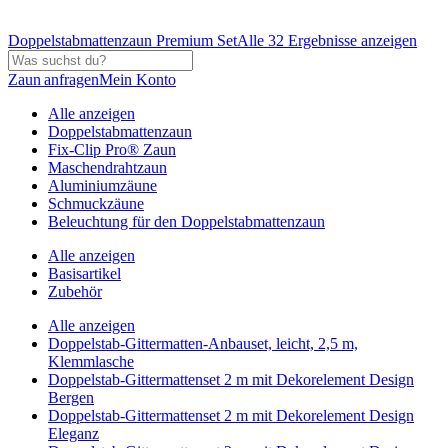
Doppelstabmattenzaun Premium Set
Alle 32 Ergebnisse anzeigen
Zaun anfragen
Mein Konto
Alle anzeigen
Doppelstabmattenzaun
Fix-Clip Pro® Zaun
Maschendrahtzaun
Aluminiumzäune
Schmuckzäune
Beleuchtung für den Doppelstabmattenzaun
Alle anzeigen
Basisartikel
Zubehör
Alle anzeigen
Doppelstab-Gittermatten-Anbauset, leicht, 2,5 m,
Klemmlasche
Doppelstab-Gittermattenset 2 m mit Dekorelement Design
Bergen
Doppelstab-Gittermattenset 2 m mit Dekorelement Design
Eleganz