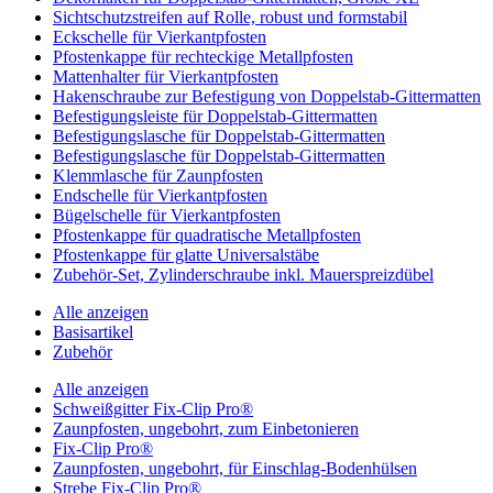
Sichtschutzstreifen auf Rolle, robust und formstabil
Eckschelle für Vierkantpfosten
Pfostenkappe für rechteckige Metallpfosten
Mattenhalter für Vierkantpfosten
Hakenschraube zur Befestigung von Doppelstab-Gittermatten
Befestigungsleiste für Doppelstab-Gittermatten
Befestigungslasche für Doppelstab-Gittermatten
Befestigungslasche für Doppelstab-Gittermatten
Klemmlasche für Zaunpfosten
Endschelle für Vierkantpfosten
Bügelschelle für Vierkantpfosten
Pfostenkappe für quadratische Metallpfosten
Pfostenkappe für glatte Universalstäbe
Zubehör-Set, Zylinderschraube inkl. Mauerspreizdübel
Alle anzeigen
Basisartikel
Zubehör
Alle anzeigen
Schweißgitter Fix-Clip Pro®
Zaunpfosten, ungebohrt, zum Einbetonieren
Fix-Clip Pro®
Zaunpfosten, ungebohrt, für Einschlag-Bodenhülsen
Strebe Fix-Clip Pro®