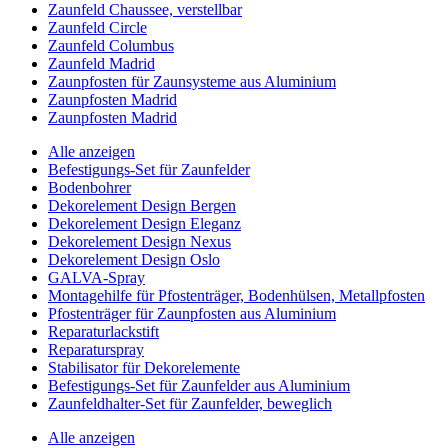
Zaunfeld Chaussee, verstellbar
Zaunfeld Circle
Zaunfeld Columbus
Zaunfeld Madrid
Zaunpfosten für Zaunsysteme aus Aluminium
Zaunpfosten Madrid
Zaunpfosten Madrid
Alle anzeigen
Befestigungs-Set für Zaunfelder
Bodenbohrer
Dekorelement Design Bergen
Dekorelement Design Eleganz
Dekorelement Design Nexus
Dekorelement Design Oslo
GALVA-Spray
Montagehilfe für Pfostenträger, Bodenhülsen, Metallpfosten
Pfostenträger für Zaunpfosten aus Aluminium
Reparaturlackstift
Reparaturspray
Stabilisator für Dekorelemente
Befestigungs-Set für Zaunfelder aus Aluminium
Zaunfeldhalter-Set für Zaunfelder, beweglich
Alle anzeigen