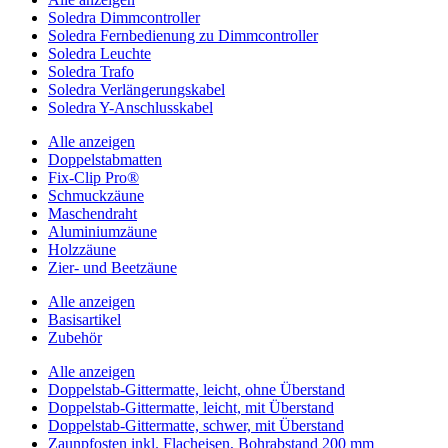
Soledra Dimmcontroller
Soledra Fernbedienung zu Dimmcontroller
Soledra Leuchte
Soledra Trafo
Soledra Verlängerungskabel
Soledra Y-Anschlusskabel
Alle anzeigen
Doppelstabmatten
Fix-Clip Pro®
Schmuckzäune
Maschendraht
Aluminiumzäune
Holzzäune
Zier- und Beetzäune
Alle anzeigen
Basisartikel
Zubehör
Alle anzeigen
Doppelstab-Gittermatte, leicht, ohne Überstand
Doppelstab-Gittermatte, leicht, mit Überstand
Doppelstab-Gittermatte, schwer, mit Überstand
Zaunpfosten inkl. Flacheisen, Bohrabstand 200 mm