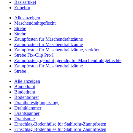
Basisartikel
Zubehör
Alle anzeigen
Maschendrahtgeflecht
Strebe
Strebe
Zaunpfosten für Maschendrahtzäune
Zaunpfosten für Maschendrahtzäune
Zaunpfosten für Maschendrahtzäune, verkürzt
Strebe Fix-Clip Pro®
Zaunpfosten, gebohrt, gerade, für Maschendrahtgeflechte
Zaunpfosten für Maschendrahtzäune
Strebe
Alle anzeigen
Bindedraht
Bindedraht
Bodenbohrer
Drahtbefestigungszange
Drahtklammer
Drahtspanner
Drahtspule
Einschlag-Bodenhülse für Stahlrohr-Zaunpfosten
Einschlag-Bodenhülse für Stahlrohr-Zaunpfosten