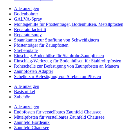
Alle anzeigen
Bodenbohrer
GALVA-Spray
Montagehilfe für Pfostenträger, Bodenhülsen, Metallpfosten
Reparaturlackstift
Reparaturspray
Spannkamm zur Straffung von Schweißgittern
Pfostenträger für Zaunpfosten
Strebenplatte
Einschlag-Bodenhülse für Stahlrohr-Zaunpfosten
Einschlag-Werkzeug für Bodenhülsen für Stahlrohrpfosten
Rohrschelle zur Befestigung von Zaunpfosten an Mauern
Zaunpfosten-Adapter
Schelle zur Befestigung von Streben an Pfosten
Alle anzeigen
Basisartikel
Zubehör
Alle anzeigen
Endpfosten für verstellbares Zaunfeld Chaussee
Mittelpfosten für verstellbares Zaunfeld Chaussee
Zaunfeld Bordeaux
Zaunfeld Chaussee