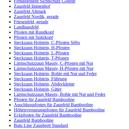
Fertigelement Sichtschutz Göhrde
Zaunfeld Immenhof
Zaunfeld Altmark
Zaunfeld Nordik, gerade
Friesenfeld, gerade
Landhausfeld
Pfosten mit Rundkopf
Pfosten mit Spitzkopf
Steckzaun Holstein, C-Pfosten StHo
Steckzaun Holstein, H-Pfosten
Steckzaun Holstein, L-Pfosten
Steckzaun Holstein, T-Pfosten
Lärmschutzzaun Massiv, C-Pfosten mit Nut
Lärmschutzzaun Massiv, H-Pfosten mit Nut
Steckzaun Holstein, Bohle mit Nut und Feder
Steckzaun Holstein, Führung
Steckzaun Holstein, Abdeckleiste
Steckzaun Holstein, Gitter
Lärmschutzzaun Massiv, Bohle mit Nut und Feder
Pfosten für Zaunfeld Bambooline
Anschlusspfosten für Zaunfeld Bambooline
Höhenversprungpfosten für Zaunfeld Bambooline
Eckpfosten für Zaunfeld Bambooline
Zaunfeld Bambooline
Batu Line Zaunbrett Standard