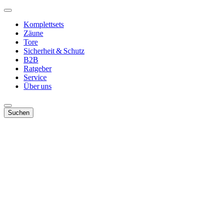
Komplettsets
Zäune
Tore
Sicherheit & Schutz
B2B
Ratgeber
Service
Über uns
Suchen