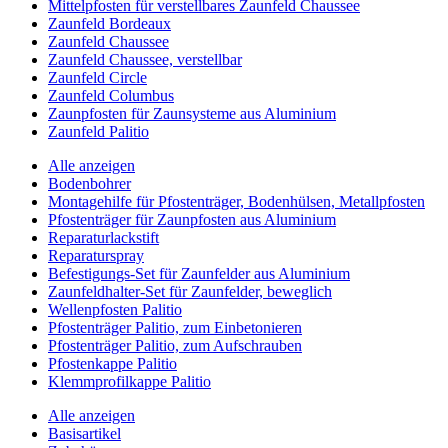
Mittelpfosten für verstellbares Zaunfeld Chaussee
Zaunfeld Bordeaux
Zaunfeld Chaussee
Zaunfeld Chaussee, verstellbar
Zaunfeld Circle
Zaunfeld Columbus
Zaunpfosten für Zaunsysteme aus Aluminium
Zaunfeld Palitio
Alle anzeigen
Bodenbohrer
Montagehilfe für Pfostenträger, Bodenhülsen, Metallpfosten
Pfostenträger für Zaunpfosten aus Aluminium
Reparaturlackstift
Reparaturspray
Befestigungs-Set für Zaunfelder aus Aluminium
Zaunfeldhalter-Set für Zaunfelder, beweglich
Wellenpfosten Palitio
Pfostenträger Palitio, zum Einbetonieren
Pfostenträger Palitio, zum Aufschrauben
Pfostenkappe Palitio
Klemmprofilkappe Palitio
Alle anzeigen
Basisartikel