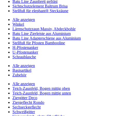
Batu Line Zaunbrett gefräst
Sichtschutzelement Baltrum Brisa
Stellfuß für elephant® Steckzäune
Alle anzeigen
Winkel
Lärmschutzzaun Massiv, Abdeckbohle
Batu Line Zierleiste aus Aluminium
Batu Line Adapterschiene aus Aluminium
Stellfuß für Pfosten Bambooline
H-Pfostenanker
U-Pfostenanker
Schraublasche
Alle anzeigen
Basisartikel
Zubehör
Alle anzeigen
Teich-Zaunfeld, Bogen mittig oben
Teich-Zaunfeld, Bogen mittig unten
Ziergitter Deco
Ziergeflecht Rondo
Sechseckgeflecht
Schweißgitter