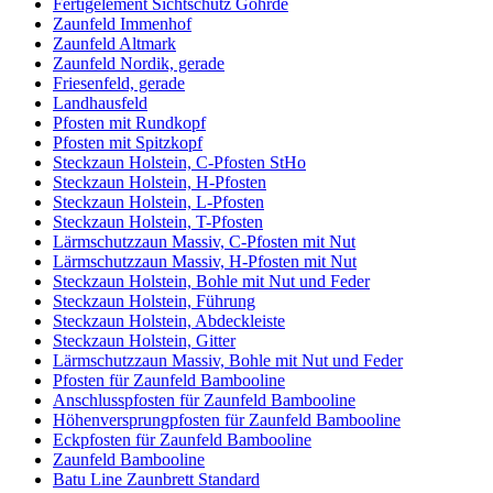
Fertigelement Sichtschutz Göhrde
Zaunfeld Immenhof
Zaunfeld Altmark
Zaunfeld Nordik, gerade
Friesenfeld, gerade
Landhausfeld
Pfosten mit Rundkopf
Pfosten mit Spitzkopf
Steckzaun Holstein, C-Pfosten StHo
Steckzaun Holstein, H-Pfosten
Steckzaun Holstein, L-Pfosten
Steckzaun Holstein, T-Pfosten
Lärmschutzzaun Massiv, C-Pfosten mit Nut
Lärmschutzzaun Massiv, H-Pfosten mit Nut
Steckzaun Holstein, Bohle mit Nut und Feder
Steckzaun Holstein, Führung
Steckzaun Holstein, Abdeckleiste
Steckzaun Holstein, Gitter
Lärmschutzzaun Massiv, Bohle mit Nut und Feder
Pfosten für Zaunfeld Bambooline
Anschlusspfosten für Zaunfeld Bambooline
Höhenversprungpfosten für Zaunfeld Bambooline
Eckpfosten für Zaunfeld Bambooline
Zaunfeld Bambooline
Batu Line Zaunbrett Standard