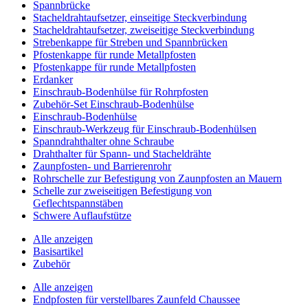
Spannbrücke
Stacheldrahtaufsetzer, einseitige Steckverbindung
Stacheldrahtaufsetzer, zweiseitige Steckverbindung
Strebenkappe für Streben und Spannbrücken
Pfostenkappe für runde Metallpfosten
Pfostenkappe für runde Metallpfosten
Erdanker
Einschraub-Bodenhülse für Rohrpfosten
Zubehör-Set Einschraub-Bodenhülse
Einschraub-Bodenhülse
Einschraub-Werkzeug für Einschraub-Bodenhülsen
Spanndrahthalter ohne Schraube
Drahthalter für Spann- und Stacheldrähte
Zaunpfosten- und Barrierenrohr
Rohrschelle zur Befestigung von Zaunpfosten an Mauern
Schelle zur zweiseitigen Befestigung von
Geflechtspannstäben
Schwere Auflaufstütze
Alle anzeigen
Basisartikel
Zubehör
Alle anzeigen
Endpfosten für verstellbares Zaunfeld Chaussee