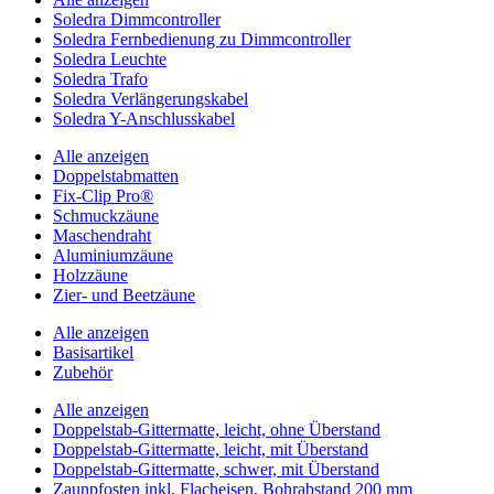
Soledra Dimmcontroller
Soledra Fernbedienung zu Dimmcontroller
Soledra Leuchte
Soledra Trafo
Soledra Verlängerungskabel
Soledra Y-Anschlusskabel
Alle anzeigen
Doppelstabmatten
Fix-Clip Pro®
Schmuckzäune
Maschendraht
Aluminiumzäune
Holzzäune
Zier- und Beetzäune
Alle anzeigen
Basisartikel
Zubehör
Alle anzeigen
Doppelstab-Gittermatte, leicht, ohne Überstand
Doppelstab-Gittermatte, leicht, mit Überstand
Doppelstab-Gittermatte, schwer, mit Überstand
Zaunpfosten inkl. Flacheisen, Bohrabstand 200 mm