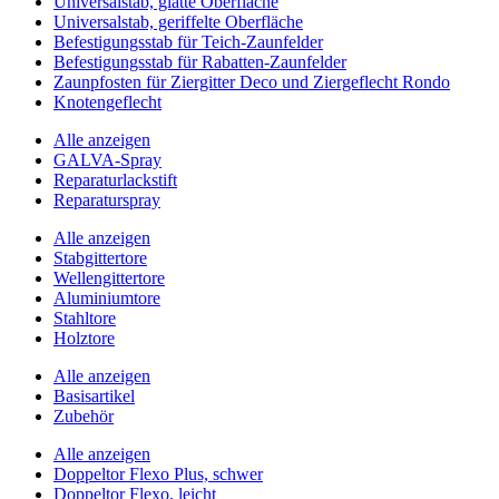
Universalstab, glatte Oberfläche
Universalstab, geriffelte Oberfläche
Befestigungsstab für Teich-Zaunfelder
Befestigungsstab für Rabatten-Zaunfelder
Zaunpfosten für Ziergitter Deco und Ziergeflecht Rondo
Knotengeflecht
Alle anzeigen
GALVA-Spray
Reparaturlackstift
Reparaturspray
Alle anzeigen
Stabgittertore
Wellengittertore
Aluminiumtore
Stahltore
Holztore
Alle anzeigen
Basisartikel
Zubehör
Alle anzeigen
Doppeltor Flexo Plus, schwer
Doppeltor Flexo, leicht