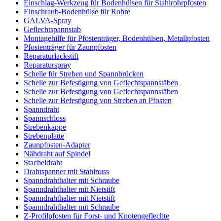
Einschlag-Werkzeug für Bodenhülsen für Stahlrohrpfosten
Einschraub-Bodenhülse für Rohre
GALVA-Spray
Geflechtspannstab
Montagehilfe für Pfostenträger, Bodenhülsen, Metallpfosten
Pfostenträger für Zaunpfosten
Reparaturlackstift
Reparaturspray
Schelle für Streben und Spannbrücken
Schelle zur Befestigung von Geflechtspannstäben
Schelle zur Befestigung von Geflechtspannstäben
Schelle zur Befestigung von Streben an Pfosten
Spanndraht
Spannschloss
Strebenkappe
Strebenplatte
Zaunpfosten-Adapter
Nähdraht auf Spindel
Stacheldraht
Drahtspanner mit Stahlnuss
Spanndrahthalter mit Schraube
Spanndrahthalter mit Nietstift
Spanndrahthalter mit Nietstift
Spanndrahthalter mit Schraube
Z-Profilpfosten für Forst- und Knotengeflechte