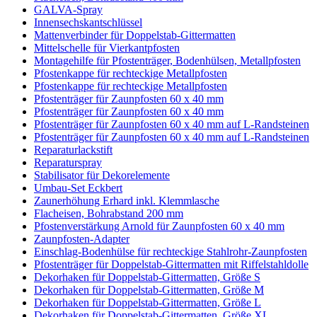
GALVA-Spray
Innensechskantschlüssel
Mattenverbinder für Doppelstab-Gittermatten
Mittelschelle für Vierkantpfosten
Montagehilfe für Pfostenträger, Bodenhülsen, Metallpfosten
Pfostenkappe für rechteckige Metallpfosten
Pfostenkappe für rechteckige Metallpfosten
Pfostenträger für Zaunpfosten 60 x 40 mm
Pfostenträger für Zaunpfosten 60 x 40 mm
Pfostenträger für Zaunpfosten 60 x 40 mm auf L-Randsteinen
Pfostenträger für Zaunpfosten 60 x 40 mm auf L-Randsteinen
Reparaturlackstift
Reparaturspray
Stabilisator für Dekorelemente
Umbau-Set Eckbert
Zaunerhöhung Erhard inkl. Klemmlasche
Flacheisen, Bohrabstand 200 mm
Pfostenverstärkung Arnold für Zaunpfosten 60 x 40 mm
Zaunpfosten-Adapter
Einschlag-Bodenhülse für rechteckige Stahlrohr-Zaunpfosten
Pfostenträger für Doppelstab-Gittermatten mit Riffelstahldolle
Dekorhaken für Doppelstab-Gittermatten, Größe S
Dekorhaken für Doppelstab-Gittermatten, Größe M
Dekorhaken für Doppelstab-Gittermatten, Größe L
Dekorhaken für Doppelstab-Gittermatten, Größe XL