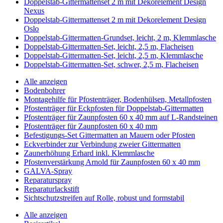
Doppelstab-Gittermattenset 2 m mit Dekorelement Design
Nexus
Doppelstab-Gittermattenset 2 m mit Dekorelement Design
Oslo
Doppelstab-Gittermatten-Grundset, leicht, 2 m, Klemmlasche
Doppelstab-Gittermatten-Set, leicht, 2,5 m, Flacheisen
Doppelstab-Gittermatten-Set, leicht, 2,5 m, Klemmlasche
Doppelstab-Gittermatten-Set, schwer, 2,5 m, Flacheisen
Alle anzeigen
Bodenbohrer
Montagehilfe für Pfostenträger, Bodenhülsen, Metallpfosten
Pfostenträger für Eckpfosten für Doppelstab-Gittermatten
Pfostenträger für Zaunpfosten 60 x 40 mm auf L-Randsteinen
Pfostenträger für Zaunpfosten 60 x 40 mm
Befestigungs-Set Gittermatten an Mauern oder Pfosten
Eckverbinder zur Verbindung zweier Gittermatten
Zaunerhöhung Erhard inkl. Klemmlasche
Pfostenverstärkung Arnold für Zaunpfosten 60 x 40 mm
GALVA-Spray
Reparaturspray
Reparaturlackstift
Sichtschutzstreifen auf Rolle, robust und formstabil
Alle anzeigen