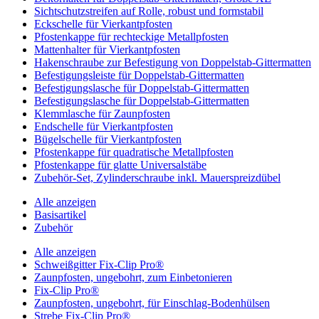
Sichtschutzstreifen auf Rolle, robust und formstabil
Eckschelle für Vierkantpfosten
Pfostenkappe für rechteckige Metallpfosten
Mattenhalter für Vierkantpfosten
Hakenschraube zur Befestigung von Doppelstab-Gittermatten
Befestigungsleiste für Doppelstab-Gittermatten
Befestigungslasche für Doppelstab-Gittermatten
Befestigungslasche für Doppelstab-Gittermatten
Klemmlasche für Zaunpfosten
Endschelle für Vierkantpfosten
Bügelschelle für Vierkantpfosten
Pfostenkappe für quadratische Metallpfosten
Pfostenkappe für glatte Universalstäbe
Zubehör-Set, Zylinderschraube inkl. Mauerspreizdübel
Alle anzeigen
Basisartikel
Zubehör
Alle anzeigen
Schweißgitter Fix-Clip Pro®
Zaunpfosten, ungebohrt, zum Einbetonieren
Fix-Clip Pro®
Zaunpfosten, ungebohrt, für Einschlag-Bodenhülsen
Strebe Fix-Clip Pro®