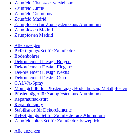
Zaunfeld Chaussee, verstellbar
Zaunfeld Circle
Zaunfeld Columbus
Zaunfeld Madrid
Zaunpfosten für Zaunsysteme aus Aluminium
Zaunpfosten Madrid
Zaunpfosten Madrid
Alle anzeigen
Befestigungs-Set für Zaunfelder
Bodenbohrer
Dekorelement Design Bergen
Dekorelement Design Eleganz
Dekorelement Design Nexus
Dekorelement Design Oslo
GALVA-Spray
Montagehilfe für Pfostenträger, Bodenhülsen, Metallpfosten
Pfostenträger für Zaunpfosten aus Aluminium
Reparaturlackstift
Reparaturspray
Stabilisator für Dekorelemente
Befestigungs-Set für Zaunfelder aus Aluminium
Zaunfeldhalter-Set für Zaunfelder, beweglich
Alle anzeigen