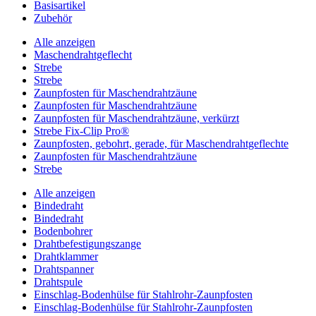
Basisartikel
Zubehör
Alle anzeigen
Maschendrahtgeflecht
Strebe
Strebe
Zaunpfosten für Maschendrahtzäune
Zaunpfosten für Maschendrahtzäune
Zaunpfosten für Maschendrahtzäune, verkürzt
Strebe Fix-Clip Pro®
Zaunpfosten, gebohrt, gerade, für Maschendrahtgeflechte
Zaunpfosten für Maschendrahtzäune
Strebe
Alle anzeigen
Bindedraht
Bindedraht
Bodenbohrer
Drahtbefestigungszange
Drahtklammer
Drahtspanner
Drahtspule
Einschlag-Bodenhülse für Stahlrohr-Zaunpfosten
Einschlag-Bodenhülse für Stahlrohr-Zaunpfosten