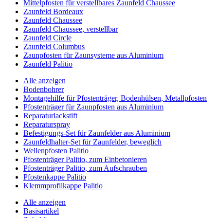
Mittelpfosten für verstellbares Zaunfeld Chaussee
Zaunfeld Bordeaux
Zaunfeld Chaussee
Zaunfeld Chaussee, verstellbar
Zaunfeld Circle
Zaunfeld Columbus
Zaunpfosten für Zaunsysteme aus Aluminium
Zaunfeld Palitio
Alle anzeigen
Bodenbohrer
Montagehilfe für Pfostenträger, Bodenhülsen, Metallpfosten
Pfostenträger für Zaunpfosten aus Aluminium
Reparaturlackstift
Reparaturspray
Befestigungs-Set für Zaunfelder aus Aluminium
Zaunfeldhalter-Set für Zaunfelder, beweglich
Wellenpfosten Palitio
Pfostenträger Palitio, zum Einbetonieren
Pfostenträger Palitio, zum Aufschrauben
Pfostenkappe Palitio
Klemmprofilkappe Palitio
Alle anzeigen
Basisartikel