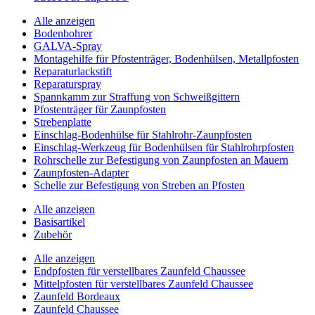
Alle anzeigen
Bodenbohrer
GALVA-Spray
Montagehilfe für Pfostenträger, Bodenhülsen, Metallpfosten
Reparaturlackstift
Reparaturspray
Spannkamm zur Straffung von Schweißgittern
Pfostenträger für Zaunpfosten
Strebenplatte
Einschlag-Bodenhülse für Stahlrohr-Zaunpfosten
Einschlag-Werkzeug für Bodenhülsen für Stahlrohrpfosten
Rohrschelle zur Befestigung von Zaunpfosten an Mauern
Zaunpfosten-Adapter
Schelle zur Befestigung von Streben an Pfosten
Alle anzeigen
Basisartikel
Zubehör
Alle anzeigen
Endpfosten für verstellbares Zaunfeld Chaussee
Mittelpfosten für verstellbares Zaunfeld Chaussee
Zaunfeld Bordeaux
Zaunfeld Chaussee