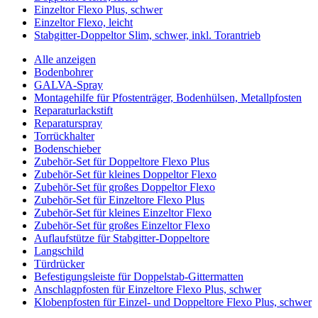
Einzeltor Flexo Plus, schwer
Einzeltor Flexo, leicht
Stabgitter-Doppeltor Slim, schwer, inkl. Torantrieb
Alle anzeigen
Bodenbohrer
GALVA-Spray
Montagehilfe für Pfostenträger, Bodenhülsen, Metallpfosten
Reparaturlackstift
Reparaturspray
Torrückhalter
Bodenschieber
Zubehör-Set für Doppeltore Flexo Plus
Zubehör-Set für kleines Doppeltor Flexo
Zubehör-Set für großes Doppeltor Flexo
Zubehör-Set für Einzeltore Flexo Plus
Zubehör-Set für kleines Einzeltor Flexo
Zubehör-Set für großes Einzeltor Flexo
Auflaufstütze für Stabgitter-Doppeltore
Langschild
Türdrücker
Befestigungsleiste für Doppelstab-Gittermatten
Anschlagpfosten für Einzeltore Flexo Plus, schwer
Klobenpfosten für Einzel- und Doppeltore Flexo Plus, schwer