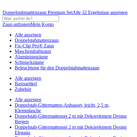
Doppelstabmattenzaun Premium Set
Alle 32 Ergebnisse anzeigen
Zaun anfragen
Mein Konto
Alle anzeigen
Doppelstabmattenzaun
Fix-Clip Pro® Zaun
Maschendrahtzaun
Aluminiumzäune
Schmuckzäune
Beleuchtung für den Doppelstabmattenzaun
Alle anzeigen
Basisartikel
Zubehör
Alle anzeigen
Doppelstab-Gittermatten-Anbauset, leicht, 2,5 m,
Klemmlasche
Doppelstab-Gittermattenset 2 m mit Dekorelement Design
Bergen
Doppelstab-Gittermattenset 2 m mit Dekorelement Design
Eleganz