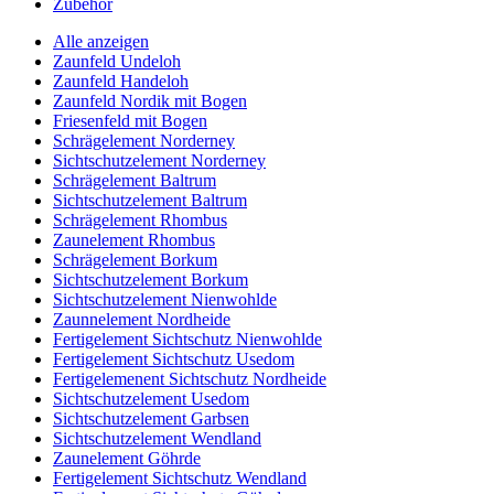
Zubehör
Alle anzeigen
Zaunfeld Undeloh
Zaunfeld Handeloh
Zaunfeld Nordik mit Bogen
Friesenfeld mit Bogen
Schrägelement Norderney
Sichtschutzelement Norderney
Schrägelement Baltrum
Sichtschutzelement Baltrum
Schrägelement Rhombus
Zaunelement Rhombus
Schrägelement Borkum
Sichtschutzelement Borkum
Sichtschutzelement Nienwohlde
Zaunnelement Nordheide
Fertigelement Sichtschutz Nienwohlde
Fertigelement Sichtschutz Usedom
Fertigelemenent Sichtschutz Nordheide
Sichtschutzelement Usedom
Sichtschutzelement Garbsen
Sichtschutzelement Wendland
Zaunelement Göhrde
Fertigelement Sichtschutz Wendland