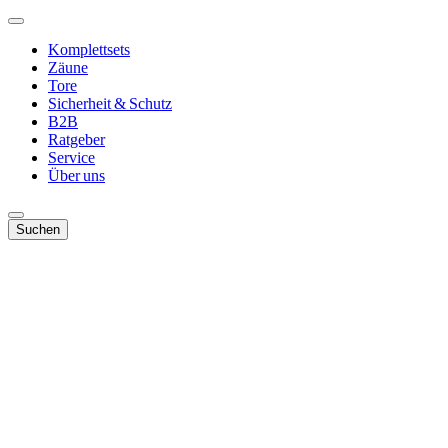
Komplettsets
Zäune
Tore
Sicherheit & Schutz
B2B
Ratgeber
Service
Über uns
Suchen