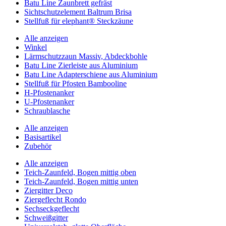
Batu Line Zaunbrett gefräst
Sichtschutzelement Baltrum Brisa
Stellfuß für elephant® Steckzäune
Alle anzeigen
Winkel
Lärmschutzzaun Massiv, Abdeckbohle
Batu Line Zierleiste aus Aluminium
Batu Line Adapterschiene aus Aluminium
Stellfuß für Pfosten Bambooline
H-Pfostenanker
U-Pfostenanker
Schraublasche
Alle anzeigen
Basisartikel
Zubehör
Alle anzeigen
Teich-Zaunfeld, Bogen mittig oben
Teich-Zaunfeld, Bogen mittig unten
Ziergitter Deco
Ziergeflecht Rondo
Sechseckgeflecht
Schweißgitter