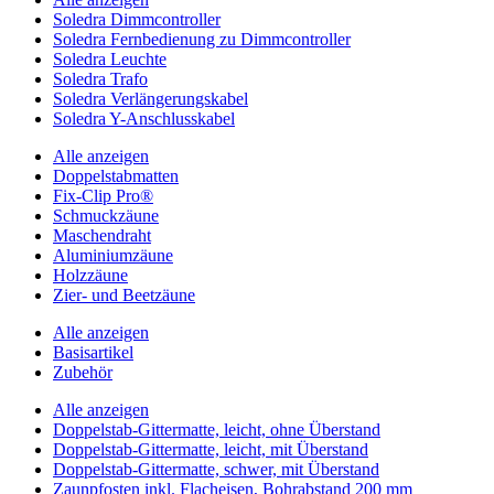
Soledra Dimmcontroller
Soledra Fernbedienung zu Dimmcontroller
Soledra Leuchte
Soledra Trafo
Soledra Verlängerungskabel
Soledra Y-Anschlusskabel
Alle anzeigen
Doppelstabmatten
Fix-Clip Pro®
Schmuckzäune
Maschendraht
Aluminiumzäune
Holzzäune
Zier- und Beetzäune
Alle anzeigen
Basisartikel
Zubehör
Alle anzeigen
Doppelstab-Gittermatte, leicht, ohne Überstand
Doppelstab-Gittermatte, leicht, mit Überstand
Doppelstab-Gittermatte, schwer, mit Überstand
Zaunpfosten inkl. Flacheisen, Bohrabstand 200 mm