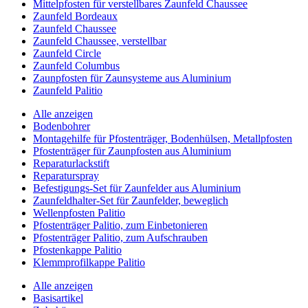
Mittelpfosten für verstellbares Zaunfeld Chaussee
Zaunfeld Bordeaux
Zaunfeld Chaussee
Zaunfeld Chaussee, verstellbar
Zaunfeld Circle
Zaunfeld Columbus
Zaunpfosten für Zaunsysteme aus Aluminium
Zaunfeld Palitio
Alle anzeigen
Bodenbohrer
Montagehilfe für Pfostenträger, Bodenhülsen, Metallpfosten
Pfostenträger für Zaunpfosten aus Aluminium
Reparaturlackstift
Reparaturspray
Befestigungs-Set für Zaunfelder aus Aluminium
Zaunfeldhalter-Set für Zaunfelder, beweglich
Wellenpfosten Palitio
Pfostenträger Palitio, zum Einbetonieren
Pfostenträger Palitio, zum Aufschrauben
Pfostenkappe Palitio
Klemmprofilkappe Palitio
Alle anzeigen
Basisartikel