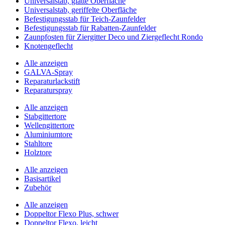
Universalstab, glatte Oberfläche
Universalstab, geriffelte Oberfläche
Befestigungsstab für Teich-Zaunfelder
Befestigungsstab für Rabatten-Zaunfelder
Zaunpfosten für Ziergitter Deco und Ziergeflecht Rondo
Knotengeflecht
Alle anzeigen
GALVA-Spray
Reparaturlackstift
Reparaturspray
Alle anzeigen
Stabgittertore
Wellengittertore
Aluminiumtore
Stahltore
Holztore
Alle anzeigen
Basisartikel
Zubehör
Alle anzeigen
Doppeltor Flexo Plus, schwer
Doppeltor Flexo, leicht