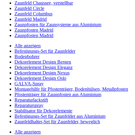
Zaunfeld Chaussee, verstellbar
Zaunfeld Circle
Zaunfeld Columbus
Zaunfeld Madrid
Zaunpfosten für Zaunsysteme aus Aluminium
Zaunpfosten Madrid
Zaunpfosten Madrid
Alle anzeigen
Befestigungs-Set für Zaunfelder
Bodenbohrer
Dekorelement Design Bergen
Dekorelement Design Eleganz
Dekorelement Design Nexus
Dekorelement Design Oslo
GALVA-Spray
Montagehilfe für Pfostenträger, Bodenhülsen, Metallpfosten
Pfostenträger für Zaunpfosten aus Aluminium
Reparaturlackstift
Reparaturspray
Stabilisator für Dekorelemente
Befestigungs-Set für Zaunfelder aus Aluminium
Zaunfeldhalter-Set für Zaunfelder, beweglich
Alle anzeigen