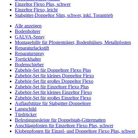
Einzeltor Flexo Plus, schwer
Einzeltor Flexo, leicht
Stabgitter-Doppeltor Slim, schwer, inkl. Torantrieb
Alle anzeigen
Bodenbohrer
GALVA-Spray
Montagehilfe für Pfostenträger, Bodenhülsen, Metallpfosten
Reparaturlackstift
Reparaturspray
Torrückhalter
Bodenschieber
Zubehör-Set für Doppeltore Flexo Plus
Zubehör-Set für kleines Doppeltor Flexo
Zubehör-Set für großes Doppeltor Flexo
Zubehör-Set für Einzeltore Flexo Plus
Zubehör-Set für kleines Einzeltor Flexo
Zubehör-Set für großes Einzeltor Flexo
Auflaufstütze für Stabgitter-Doppeltore
Langschild
Türdrücker
Befestigungsleiste für Doppelstab-Gittermatten
Anschlagpfosten für Einzeltore Flexo Plus, schwer
Klobenpfosten für Einzel- und Doppeltore Flexo Plus, schwer