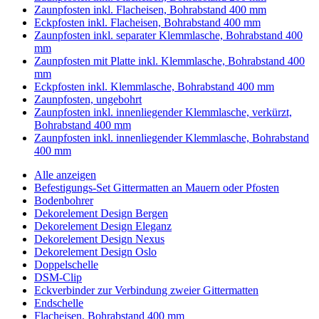
Zaunpfosten inkl. Flacheisen, Bohrabstand 400 mm
Eckpfosten inkl. Flacheisen, Bohrabstand 400 mm
Zaunpfosten inkl. separater Klemmlasche, Bohrabstand 400
mm
Zaunpfosten mit Platte inkl. Klemmlasche, Bohrabstand 400
mm
Eckpfosten inkl. Klemmlasche, Bohrabstand 400 mm
Zaunpfosten, ungebohrt
Zaunpfosten inkl. innenliegender Klemmlasche, verkürzt,
Bohrabstand 400 mm
Zaunpfosten inkl. innenliegender Klemmlasche, Bohrabstand
400 mm
Alle anzeigen
Befestigungs-Set Gittermatten an Mauern oder Pfosten
Bodenbohrer
Dekorelement Design Bergen
Dekorelement Design Eleganz
Dekorelement Design Nexus
Dekorelement Design Oslo
Doppelschelle
DSM-Clip
Eckverbinder zur Verbindung zweier Gittermatten
Endschelle
Flacheisen, Bohrabstand 400 mm