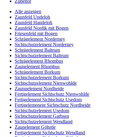
Zubehör
Alle anzeigen
Zaunfeld Undeloh
Zaunfeld Handeloh
Zaunfeld Nordik mit Bogen
Friesenfeld mit Bogen
Schrägelement Norderney
Sichtschutzelement Norderney
Schrägelement Baltrum
Sichtschutzelement Baltrum
Schrägelement Rhombus
Zaunelement Rhombus
Schrägelement Borkum
Sichtschutzelement Borkum
Sichtschutzelement Nienwohlde
Zaunnelement Nordheide
Fertigelement Sichtschutz Nienwohlde
Fertigelement Sichtschutz Usedom
Fertigelemenent Sichtschutz Nordheide
Sichtschutzelement Usedom
Sichtschutzelement Garbsen
Sichtschutzelement Wendland
Zaunelement Göhrde
Fertigelement Sichtschutz Wendland