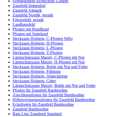
Fertigelement Sichtschutz Göhrde
Zaunfeld Immenhof
Zaunfeld Altmark
Zaunfeld Nordik, gerade
Friesenfeld, gerade
Landhausfeld
Pfosten mit Rundkopf
Pfosten mit Spitzkopf
Steckzaun Holstein, C-Pfosten StHo
Steckzaun Holstein, H-Pfosten
Steckzaun Holstein, L-Pfosten
Steckzaun Holstein, T-Pfosten
Lärmschutzzaun Massiv, C-Pfosten mit Nut
Lärmschutzzaun Massiv, H-Pfosten mit Nut
Steckzaun Holstein, Bohle mit Nut und Feder
Steckzaun Holstein, Führung
Steckzaun Holstein, Abdeckleiste
Steckzaun Holstein, Gitter
Lärmschutzzaun Massiv, Bohle mit Nut und Feder
Pfosten für Zaunfeld Bambooline
Anschlusspfosten für Zaunfeld Bambooline
Höhenversprungpfosten für Zaunfeld Bambooline
Eckpfosten für Zaunfeld Bambooline
Zaunfeld Bambooline
Batu Line Zaunbrett Standard