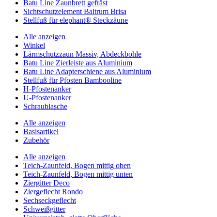
Batu Line Zaunbrett gefräst
Sichtschutzelement Baltrum Brisa
Stellfuß für elephant® Steckzäune
Alle anzeigen
Winkel
Lärmschutzzaun Massiv, Abdeckbohle
Batu Line Zierleiste aus Aluminium
Batu Line Adapterschiene aus Aluminium
Stellfuß für Pfosten Bambooline
H-Pfostenanker
U-Pfostenanker
Schraublasche
Alle anzeigen
Basisartikel
Zubehör
Alle anzeigen
Teich-Zaunfeld, Bogen mittig oben
Teich-Zaunfeld, Bogen mittig unten
Ziergitter Deco
Ziergeflecht Rondo
Sechseckgeflecht
Schweißgitter