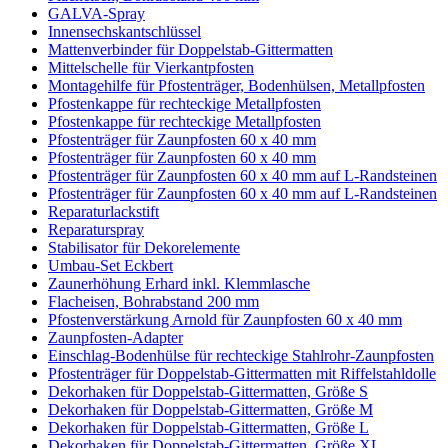
GALVA-Spray
Innensechskantschlüssel
Mattenverbinder für Doppelstab-Gittermatten
Mittelschelle für Vierkantpfosten
Montagehilfe für Pfostenträger, Bodenhülsen, Metallpfosten
Pfostenkappe für rechteckige Metallpfosten
Pfostenkappe für rechteckige Metallpfosten
Pfostenträger für Zaunpfosten 60 x 40 mm
Pfostenträger für Zaunpfosten 60 x 40 mm
Pfostenträger für Zaunpfosten 60 x 40 mm auf L-Randsteinen
Pfostenträger für Zaunpfosten 60 x 40 mm auf L-Randsteinen
Reparaturlackstift
Reparaturspray
Stabilisator für Dekorelemente
Umbau-Set Eckbert
Zaunerhöhung Erhard inkl. Klemmlasche
Flacheisen, Bohrabstand 200 mm
Pfostenverstärkung Arnold für Zaunpfosten 60 x 40 mm
Zaunpfosten-Adapter
Einschlag-Bodenhülse für rechteckige Stahlrohr-Zaunpfosten
Pfostenträger für Doppelstab-Gittermatten mit Riffelstahldolle
Dekorhaken für Doppelstab-Gittermatten, Größe S
Dekorhaken für Doppelstab-Gittermatten, Größe M
Dekorhaken für Doppelstab-Gittermatten, Größe L
Dekorhaken für Doppelstab-Gittermatten, Größe XL