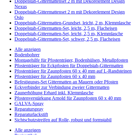
Doppelstab-Gittermattenset 2 m mit Dekorelement Design
Nexus
Doppelstab-Gittermattenset 2 m mit Dekorelement Design
Oslo
Doppelstab-Gittermatten-Grundset, leicht, 2 m, Klemmlasche
Doppelstab-Gittermatten-Set, leicht, 2,5 m, Flacheisen
Doppelstab-Gittermatten-Set, leicht, 2,5 m, Klemmlasche
Doppelstab-Gittermatten-Set, schwer, 2,5 m, Flacheisen
Alle anzeigen
Bodenbohrer
Montagehilfe für Pfostenträger, Bodenhülsen, Metallpfosten
Pfostenträger für Eckpfosten für Doppelstab-Gittermatten
Pfostenträger für Zaunpfosten 60 x 40 mm auf L-Randsteinen
Pfostenträger für Zaunpfosten 60 x 40 mm
Befestigungs-Set Gittermatten an Mauern oder Pfosten
Eckverbinder zur Verbindung zweier Gittermatten
Zaunerhöhung Erhard inkl. Klemmlasche
Pfostenverstärkung Arnold für Zaunpfosten 60 x 40 mm
GALVA-Spray
Reparaturspray
Reparaturlackstift
Sichtschutzstreifen auf Rolle, robust und formstabil
Alle anzeigen