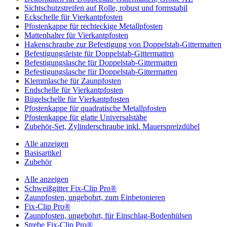
Sichtschutzstreifen auf Rolle, robust und formstabil
Eckschelle für Vierkantpfosten
Pfostenkappe für rechteckige Metallpfosten
Mattenhalter für Vierkantpfosten
Hakenschraube zur Befestigung von Doppelstab-Gittermatten
Befestigungsleiste für Doppelstab-Gittermatten
Befestigungslasche für Doppelstab-Gittermatten
Befestigungslasche für Doppelstab-Gittermatten
Klemmlasche für Zaunpfosten
Endschelle für Vierkantpfosten
Bügelschelle für Vierkantpfosten
Pfostenkappe für quadratische Metallpfosten
Pfostenkappe für glatte Universalstäbe
Zubehör-Set, Zylinderschraube inkl. Mauerspreizdübel
Alle anzeigen
Basisartikel
Zubehör
Alle anzeigen
Schweißgitter Fix-Clip Pro®
Zaunpfosten, ungebohrt, zum Einbetonieren
Fix-Clip Pro®
Zaunpfosten, ungebohrt, für Einschlag-Bodenhülsen
Strebe Fix-Clip Pro®