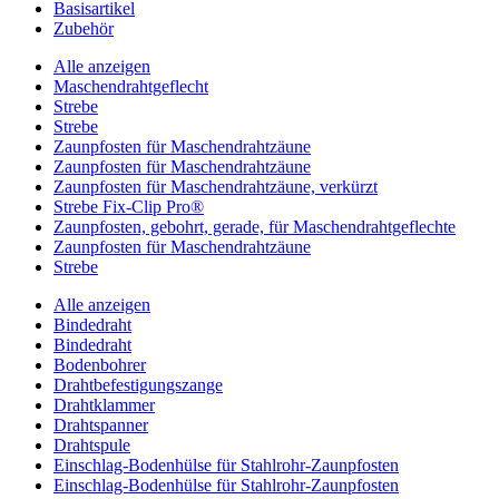
Basisartikel
Zubehör
Alle anzeigen
Maschendrahtgeflecht
Strebe
Strebe
Zaunpfosten für Maschendrahtzäune
Zaunpfosten für Maschendrahtzäune
Zaunpfosten für Maschendrahtzäune, verkürzt
Strebe Fix-Clip Pro®
Zaunpfosten, gebohrt, gerade, für Maschendrahtgeflechte
Zaunpfosten für Maschendrahtzäune
Strebe
Alle anzeigen
Bindedraht
Bindedraht
Bodenbohrer
Drahtbefestigungszange
Drahtklammer
Drahtspanner
Drahtspule
Einschlag-Bodenhülse für Stahlrohr-Zaunpfosten
Einschlag-Bodenhülse für Stahlrohr-Zaunpfosten