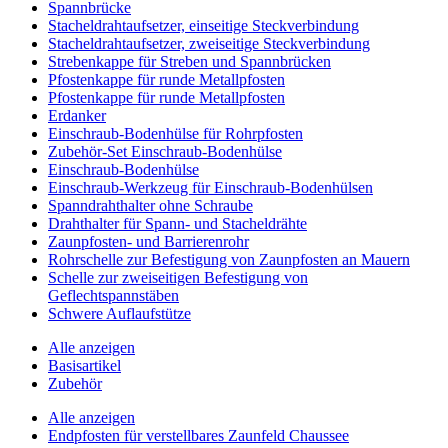
Spannbrücke
Stacheldrahtaufsetzer, einseitige Steckverbindung
Stacheldrahtaufsetzer, zweiseitige Steckverbindung
Strebenkappe für Streben und Spannbrücken
Pfostenkappe für runde Metallpfosten
Pfostenkappe für runde Metallpfosten
Erdanker
Einschraub-Bodenhülse für Rohrpfosten
Zubehör-Set Einschraub-Bodenhülse
Einschraub-Bodenhülse
Einschraub-Werkzeug für Einschraub-Bodenhülsen
Spanndrahthalter ohne Schraube
Drahthalter für Spann- und Stacheldrähte
Zaunpfosten- und Barrierenrohr
Rohrschelle zur Befestigung von Zaunpfosten an Mauern
Schelle zur zweiseitigen Befestigung von
Geflechtspannstäben
Schwere Auflaufstütze
Alle anzeigen
Basisartikel
Zubehör
Alle anzeigen
Endpfosten für verstellbares Zaunfeld Chaussee