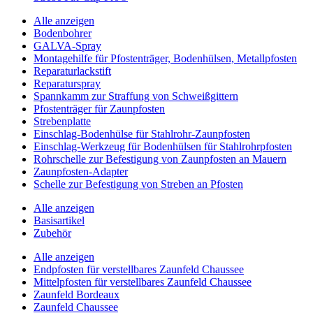
Alle anzeigen
Bodenbohrer
GALVA-Spray
Montagehilfe für Pfostenträger, Bodenhülsen, Metallpfosten
Reparaturlackstift
Reparaturspray
Spannkamm zur Straffung von Schweißgittern
Pfostenträger für Zaunpfosten
Strebenplatte
Einschlag-Bodenhülse für Stahlrohr-Zaunpfosten
Einschlag-Werkzeug für Bodenhülsen für Stahlrohrpfosten
Rohrschelle zur Befestigung von Zaunpfosten an Mauern
Zaunpfosten-Adapter
Schelle zur Befestigung von Streben an Pfosten
Alle anzeigen
Basisartikel
Zubehör
Alle anzeigen
Endpfosten für verstellbares Zaunfeld Chaussee
Mittelpfosten für verstellbares Zaunfeld Chaussee
Zaunfeld Bordeaux
Zaunfeld Chaussee