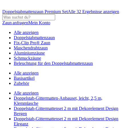
Doppelstabmattenzaun Premium Set
Alle 32 Ergebnisse anzeigen
Zaun anfragen
Mein Konto
Alle anzeigen
Doppelstabmattenzaun
Fix-Clip Pro® Zaun
Maschendrahtzaun
Aluminiumzäune
Schmuckzäune
Beleuchtung für den Doppelstabmattenzaun
Alle anzeigen
Basisartikel
Zubehör
Alle anzeigen
Doppelstab-Gittermatten-Anbauset, leicht, 2,5 m,
Klemmlasche
Doppelstab-Gittermattenset 2 m mit Dekorelement Design
Bergen
Doppelstab-Gittermattenset 2 m mit Dekorelement Design
Eleganz