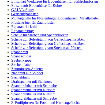
Einschlag-Werkzeug für Bodenhülsen für Stahlrohrpfosten
Einschraub-Bodenhülse für Rohre
GALVA-Spray
Geflechtspannstab
Montagehilfe für Pfostenträger, Bodenhülsen, Metallpfosten
Pfostenträger für Zaunpfosten
Reparaturlackstift
Reparaturspray
Schelle für Streben und Spannbrücken
Schelle zur Befestigung von Geflechtspannstäben
Schelle zur Befestigung von Geflechtspannstäben
Schelle zur Befestigung von Streben an Pfosten
Spanndraht
Spannschloss
Strebenkappe
Strebenplatte
Zaunpfosten-Adapter
Nähdraht auf Spindel
Stacheldraht
Drahtspanner mit Stahlnuss
Spanndrahthalter mit Schraube
Spanndrahthalter mit Nietstift
Spanndrahthalter mit Nietstift
Spanndrahthalter mit Schraube
Z-Profilpfosten für Forst- und Knotengeflechte