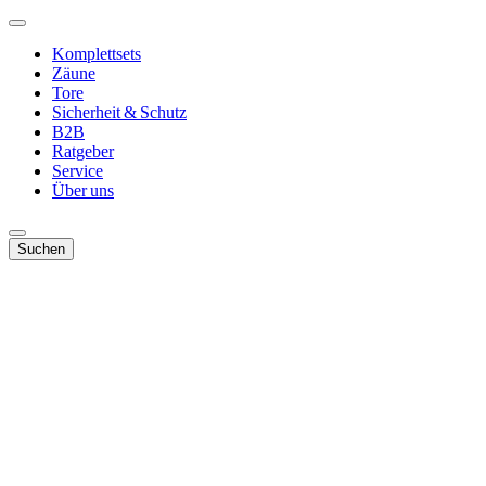
Komplettsets
Zäune
Tore
Sicherheit & Schutz
B2B
Ratgeber
Service
Über uns
Suchen