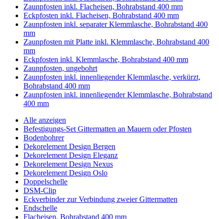
Zaunpfosten inkl. Flacheisen, Bohrabstand 400 mm
Eckpfosten inkl. Flacheisen, Bohrabstand 400 mm
Zaunpfosten inkl. separater Klemmlasche, Bohrabstand 400
mm
Zaunpfosten mit Platte inkl. Klemmlasche, Bohrabstand 400
mm
Eckpfosten inkl. Klemmlasche, Bohrabstand 400 mm
Zaunpfosten, ungebohrt
Zaunpfosten inkl. innenliegender Klemmlasche, verkürzt,
Bohrabstand 400 mm
Zaunpfosten inkl. innenliegender Klemmlasche, Bohrabstand
400 mm
Alle anzeigen
Befestigungs-Set Gittermatten an Mauern oder Pfosten
Bodenbohrer
Dekorelement Design Bergen
Dekorelement Design Eleganz
Dekorelement Design Nexus
Dekorelement Design Oslo
Doppelschelle
DSM-Clip
Eckverbinder zur Verbindung zweier Gittermatten
Endschelle
Flacheisen, Bohrabstand 400 mm