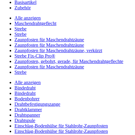
Basisartikel
Zubehör
Alle anzeigen
Maschendrahtgeflecht
Strebe
Strebe
Zaunpfosten für Maschendrahtzäune
Zaunpfosten für Maschendrahtzäune
Zaunpfosten für Maschendrahtzäune, verkürzt
Strebe Fix-Clip Pro®
Zaunpfosten, gebohrt, gerade, für Maschendrahtgeflechte
Zaunpfosten für Maschendrahtzäune
Strebe
Alle anzeigen
Bindedraht
Bindedraht
Bodenbohrer
Drahtbefestigungszange
Drahtklammer
Drahtspanner
Drahtspule
Einschlag-Bodenhülse für Stahlrohr-Zaunpfosten
Einschlag-Bodenhülse für Stahlrohr-Zaunpfosten