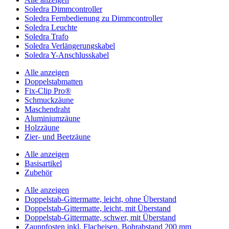
Soledra Dimmcontroller
Soledra Fernbedienung zu Dimmcontroller
Soledra Leuchte
Soledra Trafo
Soledra Verlängerungskabel
Soledra Y-Anschlusskabel
Alle anzeigen
Doppelstabmatten
Fix-Clip Pro®
Schmuckzäune
Maschendraht
Aluminiumzäune
Holzzäune
Zier- und Beetzäune
Alle anzeigen
Basisartikel
Zubehör
Alle anzeigen
Doppelstab-Gittermatte, leicht, ohne Überstand
Doppelstab-Gittermatte, leicht, mit Überstand
Doppelstab-Gittermatte, schwer, mit Überstand
Zaunpfosten inkl. Flacheisen, Bohrabstand 200 mm