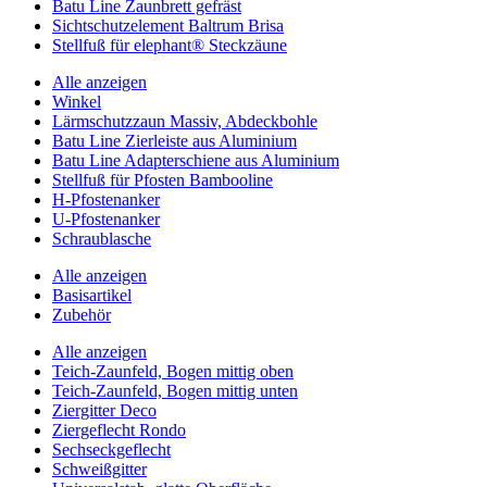
Batu Line Zaunbrett gefräst
Sichtschutzelement Baltrum Brisa
Stellfuß für elephant® Steckzäune
Alle anzeigen
Winkel
Lärmschutzzaun Massiv, Abdeckbohle
Batu Line Zierleiste aus Aluminium
Batu Line Adapterschiene aus Aluminium
Stellfuß für Pfosten Bambooline
H-Pfostenanker
U-Pfostenanker
Schraublasche
Alle anzeigen
Basisartikel
Zubehör
Alle anzeigen
Teich-Zaunfeld, Bogen mittig oben
Teich-Zaunfeld, Bogen mittig unten
Ziergitter Deco
Ziergeflecht Rondo
Sechseckgeflecht
Schweißgitter