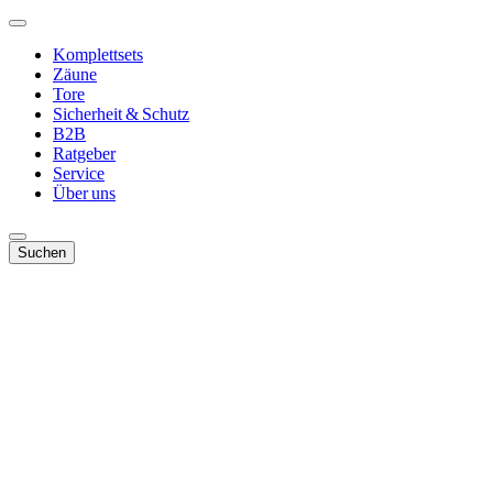
Komplettsets
Zäune
Tore
Sicherheit & Schutz
B2B
Ratgeber
Service
Über uns
Suchen