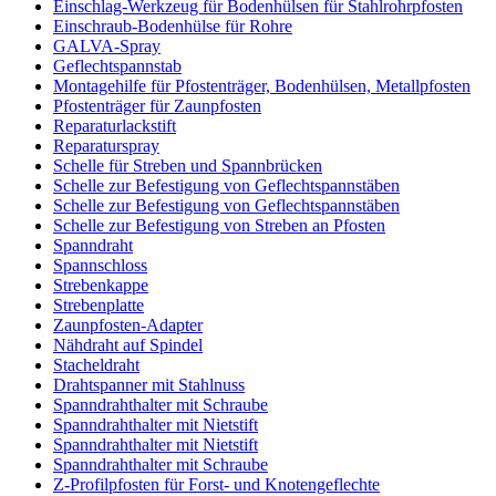
Einschlag-Werkzeug für Bodenhülsen für Stahlrohrpfosten
Einschraub-Bodenhülse für Rohre
GALVA-Spray
Geflechtspannstab
Montagehilfe für Pfostenträger, Bodenhülsen, Metallpfosten
Pfostenträger für Zaunpfosten
Reparaturlackstift
Reparaturspray
Schelle für Streben und Spannbrücken
Schelle zur Befestigung von Geflechtspannstäben
Schelle zur Befestigung von Geflechtspannstäben
Schelle zur Befestigung von Streben an Pfosten
Spanndraht
Spannschloss
Strebenkappe
Strebenplatte
Zaunpfosten-Adapter
Nähdraht auf Spindel
Stacheldraht
Drahtspanner mit Stahlnuss
Spanndrahthalter mit Schraube
Spanndrahthalter mit Nietstift
Spanndrahthalter mit Nietstift
Spanndrahthalter mit Schraube
Z-Profilpfosten für Forst- und Knotengeflechte