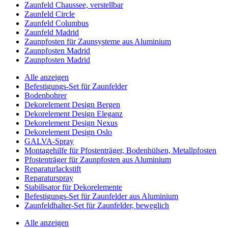
Zaunfeld Chaussee, verstellbar
Zaunfeld Circle
Zaunfeld Columbus
Zaunfeld Madrid
Zaunpfosten für Zaunsysteme aus Aluminium
Zaunpfosten Madrid
Zaunpfosten Madrid
Alle anzeigen
Befestigungs-Set für Zaunfelder
Bodenbohrer
Dekorelement Design Bergen
Dekorelement Design Eleganz
Dekorelement Design Nexus
Dekorelement Design Oslo
GALVA-Spray
Montagehilfe für Pfostenträger, Bodenhülsen, Metallpfosten
Pfostenträger für Zaunpfosten aus Aluminium
Reparaturlackstift
Reparaturspray
Stabilisator für Dekorelemente
Befestigungs-Set für Zaunfelder aus Aluminium
Zaunfeldhalter-Set für Zaunfelder, beweglich
Alle anzeigen