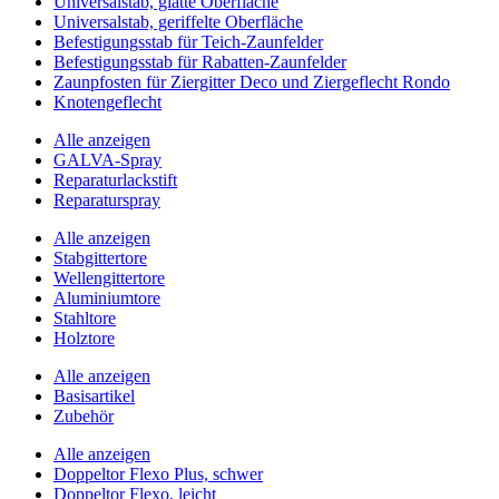
Universalstab, glatte Oberfläche
Universalstab, geriffelte Oberfläche
Befestigungsstab für Teich-Zaunfelder
Befestigungsstab für Rabatten-Zaunfelder
Zaunpfosten für Ziergitter Deco und Ziergeflecht Rondo
Knotengeflecht
Alle anzeigen
GALVA-Spray
Reparaturlackstift
Reparaturspray
Alle anzeigen
Stabgittertore
Wellengittertore
Aluminiumtore
Stahltore
Holztore
Alle anzeigen
Basisartikel
Zubehör
Alle anzeigen
Doppeltor Flexo Plus, schwer
Doppeltor Flexo, leicht