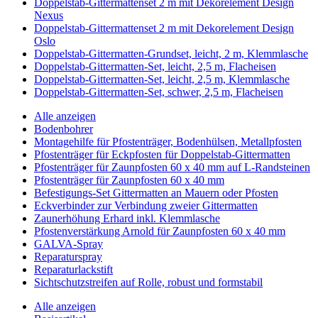
Doppelstab-Gittermattenset 2 m mit Dekorelement Design
Nexus
Doppelstab-Gittermattenset 2 m mit Dekorelement Design
Oslo
Doppelstab-Gittermatten-Grundset, leicht, 2 m, Klemmlasche
Doppelstab-Gittermatten-Set, leicht, 2,5 m, Flacheisen
Doppelstab-Gittermatten-Set, leicht, 2,5 m, Klemmlasche
Doppelstab-Gittermatten-Set, schwer, 2,5 m, Flacheisen
Alle anzeigen
Bodenbohrer
Montagehilfe für Pfostenträger, Bodenhülsen, Metallpfosten
Pfostenträger für Eckpfosten für Doppelstab-Gittermatten
Pfostenträger für Zaunpfosten 60 x 40 mm auf L-Randsteinen
Pfostenträger für Zaunpfosten 60 x 40 mm
Befestigungs-Set Gittermatten an Mauern oder Pfosten
Eckverbinder zur Verbindung zweier Gittermatten
Zaunerhöhung Erhard inkl. Klemmlasche
Pfostenverstärkung Arnold für Zaunpfosten 60 x 40 mm
GALVA-Spray
Reparaturspray
Reparaturlackstift
Sichtschutzstreifen auf Rolle, robust und formstabil
Alle anzeigen