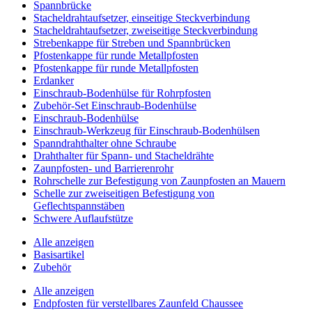
Spannbrücke
Stacheldrahtaufsetzer, einseitige Steckverbindung
Stacheldrahtaufsetzer, zweiseitige Steckverbindung
Strebenkappe für Streben und Spannbrücken
Pfostenkappe für runde Metallpfosten
Pfostenkappe für runde Metallpfosten
Erdanker
Einschraub-Bodenhülse für Rohrpfosten
Zubehör-Set Einschraub-Bodenhülse
Einschraub-Bodenhülse
Einschraub-Werkzeug für Einschraub-Bodenhülsen
Spanndrahthalter ohne Schraube
Drahthalter für Spann- und Stacheldrähte
Zaunpfosten- und Barrierenrohr
Rohrschelle zur Befestigung von Zaunpfosten an Mauern
Schelle zur zweiseitigen Befestigung von
Geflechtspannstäben
Schwere Auflaufstütze
Alle anzeigen
Basisartikel
Zubehör
Alle anzeigen
Endpfosten für verstellbares Zaunfeld Chaussee