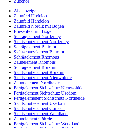
Zubehör
Alle anzeigen
Zaunfeld Undeloh
Zaunfeld Handeloh
Zaunfeld Nordik mit Bogen
Friesenfeld mit Bogen
Schrägelement Norderney
Sichtschutzelement Norderney
Schrägelement Baltrum
Sichtschutzelement Baltrum
Schrägelement Rhombus
Zaunelement Rhombus
Schrägelement Borkum
Sichtschutzelement Borkum
Sichtschutzelement Nienwohlde
Zaunnelement Nordheide
Fertigelement Sichtschutz Nienwohlde
Fertigelement Sichtschutz Usedom
Fertigelemenent Sichtschutz Nordheide
Sichtschutzelement Usedom
Sichtschutzelement Garbsen
Sichtschutzelement Wendland
Zaunelement Göhrde
Fertigelement Sichtschutz Wendland