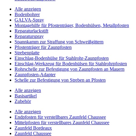
Alle anzeigen
Bodenbohrer
GALVA-Spray
Montagehilfe für Pfostenträger, Bodenhülsen, Metallpfosten
Reparaturlackstift
Reparaturspray
Spannkamm zur Straffung von Schweißgittern
Pfostenträger für Zaunpfosten
Strebenplatte
Einschlag-Bodenhülse für Stahlrohr-Zaunpfosten
Einschlag-Werkzeug für Bodenhülsen für Stahlrohrpfosten
Rohrschelle zur Befestigung von Zaunpfosten an Mauern
Zaunpfosten-Adapter
Schelle zur Befestigung von Streben an Pfosten
Alle anzeigen
Basisartikel
Zubehör
Alle anzeigen
Endpfosten für verstellbares Zaunfeld Chaussee
Mittelpfosten für verstellbares Zaunfeld Chaussee
Zaunfeld Bordeaux
Zaunfeld Chaussee