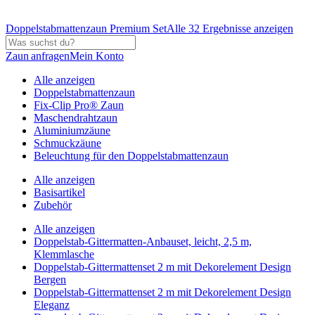
Doppelstabmattenzaun Premium Set
Alle 32 Ergebnisse anzeigen
Zaun anfragen
Mein Konto
Alle anzeigen
Doppelstabmattenzaun
Fix-Clip Pro® Zaun
Maschendrahtzaun
Aluminiumzäune
Schmuckzäune
Beleuchtung für den Doppelstabmattenzaun
Alle anzeigen
Basisartikel
Zubehör
Alle anzeigen
Doppelstab-Gittermatten-Anbauset, leicht, 2,5 m,
Klemmlasche
Doppelstab-Gittermattenset 2 m mit Dekorelement Design
Bergen
Doppelstab-Gittermattenset 2 m mit Dekorelement Design
Eleganz