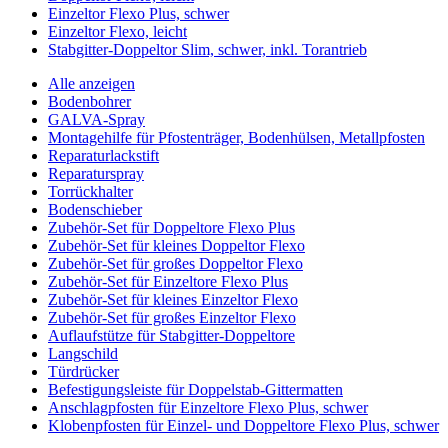
Einzeltor Flexo Plus, schwer
Einzeltor Flexo, leicht
Stabgitter-Doppeltor Slim, schwer, inkl. Torantrieb
Alle anzeigen
Bodenbohrer
GALVA-Spray
Montagehilfe für Pfostenträger, Bodenhülsen, Metallpfosten
Reparaturlackstift
Reparaturspray
Torrückhalter
Bodenschieber
Zubehör-Set für Doppeltore Flexo Plus
Zubehör-Set für kleines Doppeltor Flexo
Zubehör-Set für großes Doppeltor Flexo
Zubehör-Set für Einzeltore Flexo Plus
Zubehör-Set für kleines Einzeltor Flexo
Zubehör-Set für großes Einzeltor Flexo
Auflaufstütze für Stabgitter-Doppeltore
Langschild
Türdrücker
Befestigungsleiste für Doppelstab-Gittermatten
Anschlagpfosten für Einzeltore Flexo Plus, schwer
Klobenpfosten für Einzel- und Doppeltore Flexo Plus, schwer