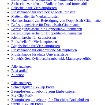
Sichtschutzstreifen auf Rolle, robust und formstabil
Eckschelle für Vierkantpfosten
Pfostenkappe für rechteckige Metallpfosten
Mattenhalter für Vierkantpfosten
Hakenschraube zur Befestigung von Doppelstab-Gittermatten
Befestigungsleiste für Doppelstab-Gittermatten
Befestigungslasche für Doppelstab-Gittermatten
Befestigungslasche für Doppelstab-Gittermatten
Klemmlasche für Zaunpfosten
Endschelle für Vierkantpfosten
Bügelschelle für Vierkantpfosten
Pfostenkappe für quadratische Metallpfosten
Pfostenkappe für glatte Universalstäbe
Zubehör-Set, Zylinderschraube inkl. Mauerspreizdübel
Alle anzeigen
Basisartikel
Zubehör
Alle anzeigen
Schweißgitter Fix-Clip Pro®
Zaunpfosten, ungebohrt, zum Einbetonieren
Fix-Clip Pro®
Zaunpfosten, ungebohrt, für Einschlag-Bodenhülsen
Strebe Fix-Clip Pro®