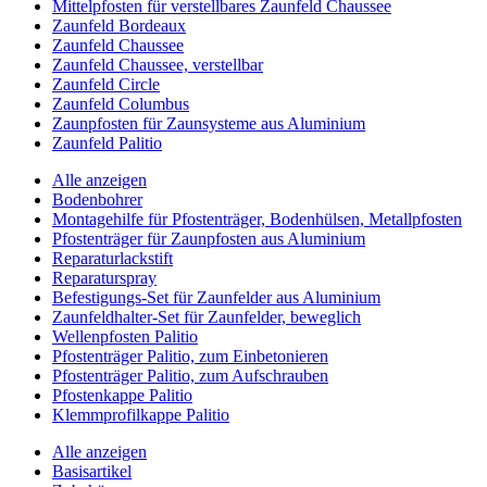
Mittelpfosten für verstellbares Zaunfeld Chaussee
Zaunfeld Bordeaux
Zaunfeld Chaussee
Zaunfeld Chaussee, verstellbar
Zaunfeld Circle
Zaunfeld Columbus
Zaunpfosten für Zaunsysteme aus Aluminium
Zaunfeld Palitio
Alle anzeigen
Bodenbohrer
Montagehilfe für Pfostenträger, Bodenhülsen, Metallpfosten
Pfostenträger für Zaunpfosten aus Aluminium
Reparaturlackstift
Reparaturspray
Befestigungs-Set für Zaunfelder aus Aluminium
Zaunfeldhalter-Set für Zaunfelder, beweglich
Wellenpfosten Palitio
Pfostenträger Palitio, zum Einbetonieren
Pfostenträger Palitio, zum Aufschrauben
Pfostenkappe Palitio
Klemmprofilkappe Palitio
Alle anzeigen
Basisartikel