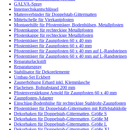
GALVA-Spray
Innensechskantschlüssel
Mattenverbinder für Doppelstab-Gittermatten
Mittelschelle für Vierkantpfosten
Montagehilfe für Pfostenträger, Bodenhülsen, Metallpfosten
Pfostenkappe für rechteckige Metallpfosten
Pfostenkappe für rechteckige Metallpfosten
Pfostenträger für Zaunpfosten 60 x 40 mm
Pfostenträger für Zaunpfosten 60 x 40 mm
Pfostenträger für Zaunpfosten 60 x 40 mm auf L-Randsteinen
Pfostenträger für Zaunpfosten 60 x 40 mm auf L-Randsteinen
Reparaturlackstift
Reparaturspray
Stabilisator für Dekorelemente
Umbau-Set Eckbert
Zaunerhöhung Erhard inkl. Klemmlasche
Flacheisen, Bohrabstand 200 mm
Pfostenverstärkung Arnold für Zaunpfosten 60 x 40 mm
Zaunpfosten-Adapter
Einschlag-Bodenhülse für rechteckige Stahlrohr-Zaunpfosten
Pfostenträger für Doppelstab-Gittermatten mit Riffelstahldolle
Dekorhaken für Doppelstab-Gittermatten, Größe S
Dekorhaken für Doppelstab-Gittermatten, Größe M
Dekorhaken für Doppelstab-Gittermatten, Größe L
Dekorhaken für Doppelstab-Gittermatten, Größe XL