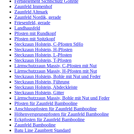
Fertigelement Sichtschutz Göhrde
Zaunfeld Immenhof
Zaunfeld Altmark
Zaunfeld Nordik, gerade
Friesenfeld, gerade
Landhausfeld
Pfosten mit Rundkopf
Pfosten mit Spitzkopf
Steckzaun Holstein, C-Pfosten StHo
Steckzaun Holstein, H-Pfosten
Steckzaun Holstein, L-Pfosten
Steckzaun Holstein, T-Pfosten
Lärmschutzzaun Massiv, C-Pfosten mit Nut
Lärmschutzzaun Massiv, H-Pfosten mit Nut
Steckzaun Holstein, Bohle mit Nut und Feder
Steckzaun Holstein, Führung
Steckzaun Holstein, Abdeckleiste
Steckzaun Holstein, Gitter
Lärmschutzzaun Massiv, Bohle mit Nut und Feder
Pfosten für Zaunfeld Bambooline
Anschlusspfosten für Zaunfeld Bambooline
Höhenversprungpfosten für Zaunfeld Bambooline
Eckpfosten für Zaunfeld Bambooline
Zaunfeld Bambooline
Batu Line Zaunbrett Standard