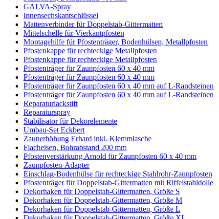
GALVA-Spray
Innensechskantschlüssel
Mattenverbinder für Doppelstab-Gittermatten
Mittelschelle für Vierkantpfosten
Montagehilfe für Pfostenträger, Bodenhülsen, Metallpfosten
Pfostenkappe für rechteckige Metallpfosten
Pfostenkappe für rechteckige Metallpfosten
Pfostenträger für Zaunpfosten 60 x 40 mm
Pfostenträger für Zaunpfosten 60 x 40 mm
Pfostenträger für Zaunpfosten 60 x 40 mm auf L-Randsteinen
Pfostenträger für Zaunpfosten 60 x 40 mm auf L-Randsteinen
Reparaturlackstift
Reparaturspray
Stabilisator für Dekorelemente
Umbau-Set Eckbert
Zaunerhöhung Erhard inkl. Klemmlasche
Flacheisen, Bohrabstand 200 mm
Pfostenverstärkung Arnold für Zaunpfosten 60 x 40 mm
Zaunpfosten-Adapter
Einschlag-Bodenhülse für rechteckige Stahlrohr-Zaunpfosten
Pfostenträger für Doppelstab-Gittermatten mit Riffelstahldolle
Dekorhaken für Doppelstab-Gittermatten, Größe S
Dekorhaken für Doppelstab-Gittermatten, Größe M
Dekorhaken für Doppelstab-Gittermatten, Größe L
Dekorhaken für Doppelstab-Gittermatten, Größe XL