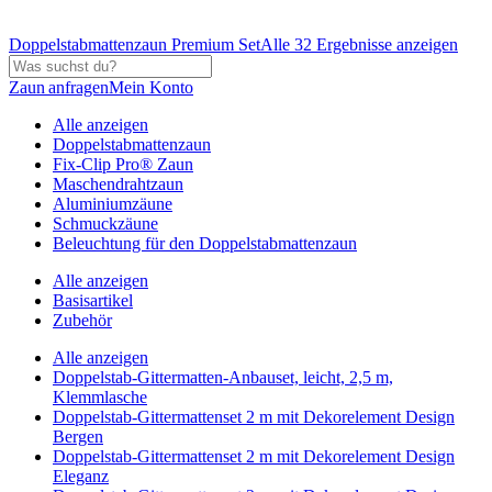
Doppelstabmattenzaun Premium Set
Alle 32 Ergebnisse anzeigen
Zaun anfragen
Mein Konto
Alle anzeigen
Doppelstabmattenzaun
Fix-Clip Pro® Zaun
Maschendrahtzaun
Aluminiumzäune
Schmuckzäune
Beleuchtung für den Doppelstabmattenzaun
Alle anzeigen
Basisartikel
Zubehör
Alle anzeigen
Doppelstab-Gittermatten-Anbauset, leicht, 2,5 m,
Klemmlasche
Doppelstab-Gittermattenset 2 m mit Dekorelement Design
Bergen
Doppelstab-Gittermattenset 2 m mit Dekorelement Design
Eleganz