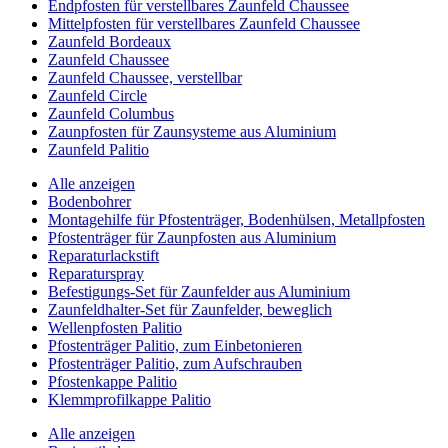
Endpfosten für verstellbares Zaunfeld Chaussee
Mittelpfosten für verstellbares Zaunfeld Chaussee
Zaunfeld Bordeaux
Zaunfeld Chaussee
Zaunfeld Chaussee, verstellbar
Zaunfeld Circle
Zaunfeld Columbus
Zaunpfosten für Zaunsysteme aus Aluminium
Zaunfeld Palitio
Alle anzeigen
Bodenbohrer
Montagehilfe für Pfostenträger, Bodenhülsen, Metallpfosten
Pfostenträger für Zaunpfosten aus Aluminium
Reparaturlackstift
Reparaturspray
Befestigungs-Set für Zaunfelder aus Aluminium
Zaunfeldhalter-Set für Zaunfelder, beweglich
Wellenpfosten Palitio
Pfostenträger Palitio, zum Einbetonieren
Pfostenträger Palitio, zum Aufschrauben
Pfostenkappe Palitio
Klemmprofilkappe Palitio
Alle anzeigen