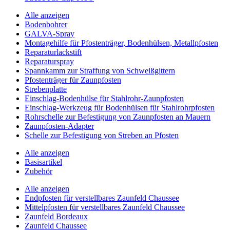
Alle anzeigen
Bodenbohrer
GALVA-Spray
Montagehilfe für Pfostenträger, Bodenhülsen, Metallpfosten
Reparaturlackstift
Reparaturspray
Spannkamm zur Straffung von Schweißgittern
Pfostenträger für Zaunpfosten
Strebenplatte
Einschlag-Bodenhülse für Stahlrohr-Zaunpfosten
Einschlag-Werkzeug für Bodenhülsen für Stahlrohrpfosten
Rohrschelle zur Befestigung von Zaunpfosten an Mauern
Zaunpfosten-Adapter
Schelle zur Befestigung von Streben an Pfosten
Alle anzeigen
Basisartikel
Zubehör
Alle anzeigen
Endpfosten für verstellbares Zaunfeld Chaussee
Mittelpfosten für verstellbares Zaunfeld Chaussee
Zaunfeld Bordeaux
Zaunfeld Chaussee