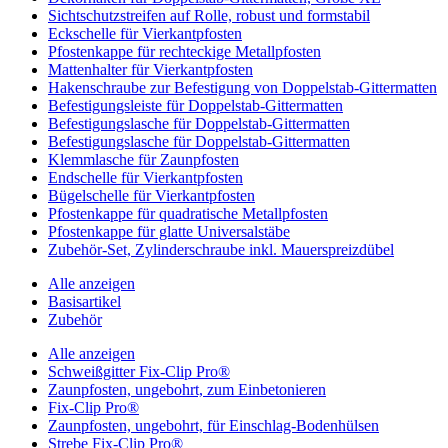
Sichtschutzstreifen auf Rolle, robust und formstabil
Eckschelle für Vierkantpfosten
Pfostenkappe für rechteckige Metallpfosten
Mattenhalter für Vierkantpfosten
Hakenschraube zur Befestigung von Doppelstab-Gittermatten
Befestigungsleiste für Doppelstab-Gittermatten
Befestigungslasche für Doppelstab-Gittermatten
Befestigungslasche für Doppelstab-Gittermatten
Klemmlasche für Zaunpfosten
Endschelle für Vierkantpfosten
Bügelschelle für Vierkantpfosten
Pfostenkappe für quadratische Metallpfosten
Pfostenkappe für glatte Universalstäbe
Zubehör-Set, Zylinderschraube inkl. Mauerspreizdübel
Alle anzeigen
Basisartikel
Zubehör
Alle anzeigen
Schweißgitter Fix-Clip Pro®
Zaunpfosten, ungebohrt, zum Einbetonieren
Fix-Clip Pro®
Zaunpfosten, ungebohrt, für Einschlag-Bodenhülsen
Strebe Fix-Clip Pro®