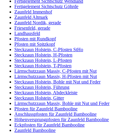
Fertigelement Sichtschutz Wendland
Fertigelement Sichtschutz Göhrde
Zaunfeld Immenhof
Zaunfeld Altmark
Zaunfeld Nordik, gerade
Friesenfeld, gerade
Landhausfeld
Pfosten mit Rundkopf
Pfosten mit Spitzkopf
Steckzaun Holstein, C-Pfosten StHo
Steckzaun Holstein, H-Pfosten
Steckzaun Holstein, L-Pfosten
Steckzaun Holstein, T-Pfosten
Lärmschutzzaun Massiv, C-Pfosten mit Nut
Lärmschutzzaun Massiv, H-Pfosten mit Nut
Steckzaun Holstein, Bohle mit Nut und Feder
Steckzaun Holstein, Führung
Steckzaun Holstein, Abdeckleiste
Steckzaun Holstein, Gitter
Lärmschutzzaun Massiv, Bohle mit Nut und Feder
Pfosten für Zaunfeld Bambooline
Anschlusspfosten für Zaunfeld Bambooline
Höhenversprungpfosten für Zaunfeld Bambooline
Eckpfosten für Zaunfeld Bambooline
Zaunfeld Bambooline