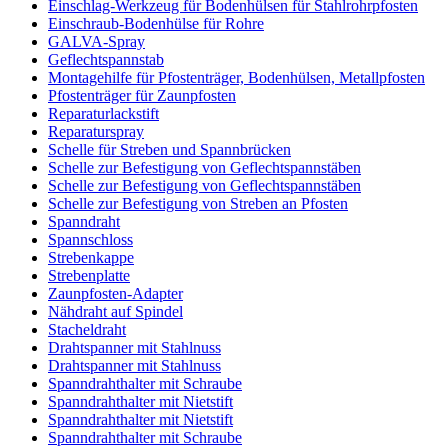
Einschlag-Werkzeug für Bodenhülsen für Stahlrohrpfosten
Einschraub-Bodenhülse für Rohre
GALVA-Spray
Geflechtspannstab
Montagehilfe für Pfostenträger, Bodenhülsen, Metallpfosten
Pfostenträger für Zaunpfosten
Reparaturlackstift
Reparaturspray
Schelle für Streben und Spannbrücken
Schelle zur Befestigung von Geflechtspannstäben
Schelle zur Befestigung von Geflechtspannstäben
Schelle zur Befestigung von Streben an Pfosten
Spanndraht
Spannschloss
Strebenkappe
Strebenplatte
Zaunpfosten-Adapter
Nähdraht auf Spindel
Stacheldraht
Drahtspanner mit Stahlnuss
Drahtspanner mit Stahlnuss
Spanndrahthalter mit Schraube
Spanndrahthalter mit Nietstift
Spanndrahthalter mit Nietstift
Spanndrahthalter mit Schraube