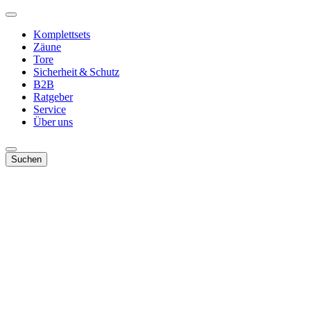
Komplettsets
Zäune
Tore
Sicherheit & Schutz
B2B
Ratgeber
Service
Über uns
Suchen