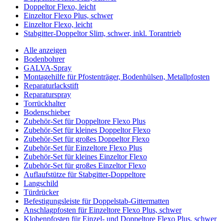
Doppeltor Flexo, leicht
Einzeltor Flexo Plus, schwer
Einzeltor Flexo, leicht
Stabgitter-Doppeltor Slim, schwer, inkl. Torantrieb
Alle anzeigen
Bodenbohrer
GALVA-Spray
Montagehilfe für Pfostenträger, Bodenhülsen, Metallpfosten
Reparaturlackstift
Reparaturspray
Torrückhalter
Bodenschieber
Zubehör-Set für Doppeltore Flexo Plus
Zubehör-Set für kleines Doppeltor Flexo
Zubehör-Set für großes Doppeltor Flexo
Zubehör-Set für Einzeltore Flexo Plus
Zubehör-Set für kleines Einzeltor Flexo
Zubehör-Set für großes Einzeltor Flexo
Auflaufstütze für Stabgitter-Doppeltore
Langschild
Türdrücker
Befestigungsleiste für Doppelstab-Gittermatten
Anschlagpfosten für Einzeltore Flexo Plus, schwer
Klobenpfosten für Einzel- und Doppeltore Flexo Plus, schwer