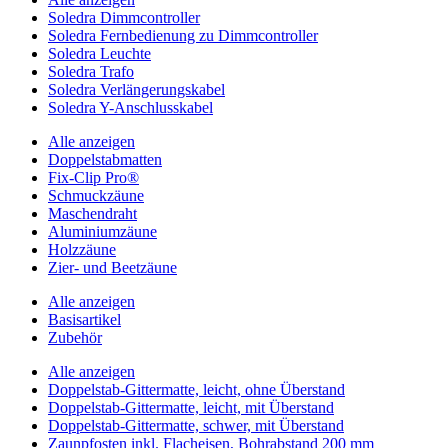
Soledra Dimmcontroller
Soledra Fernbedienung zu Dimmcontroller
Soledra Leuchte
Soledra Trafo
Soledra Verlängerungskabel
Soledra Y-Anschlusskabel
Alle anzeigen
Doppelstabmatten
Fix-Clip Pro®
Schmuckzäune
Maschendraht
Aluminiumzäune
Holzzäune
Zier- und Beetzäune
Alle anzeigen
Basisartikel
Zubehör
Alle anzeigen
Doppelstab-Gittermatte, leicht, ohne Überstand
Doppelstab-Gittermatte, leicht, mit Überstand
Doppelstab-Gittermatte, schwer, mit Überstand
Zaunpfosten inkl. Flacheisen, Bohrabstand 200 mm