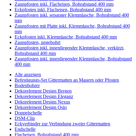
Zaunpfosten inkl. Flacheisen, Bohrabstand 400 mm
Eckpfosten inkl. Flacheisen, Bohrabstand 400 mm
Zaunpfosten inkl. separater Klemmlasche, Bohrabstand 400
mm
Zaunpfosten mit Platte inkl. Klemmlasche, Bohrabstand 400
mm
Eckpfosten inkl. Klemmlasche, Bohrabstand 400 mm
Zaunpfosten, ungebohrt
Zaunpfosten inkl. innenliegender Klemmlasche, verkürzt,
Bohrabstand 400 mm
Zaunpfosten inkl. innenliegender Klemmlasche, Bohrabstand
400 mm
Alle anzeigen
Befestigungs-Set Gittermatten an Mauern oder Pfosten
Bodenbohrer
Dekorelement Design Bergen
Dekorelement Design Eleganz
Dekorelement Design Nexus
Dekorelement Design Oslo
Doppelschelle
DSM-Clip
Eckverbinder zur Verbindung zweier Gittermatten
Endschelle
Flacheisen, Bohrabstand 400 mm