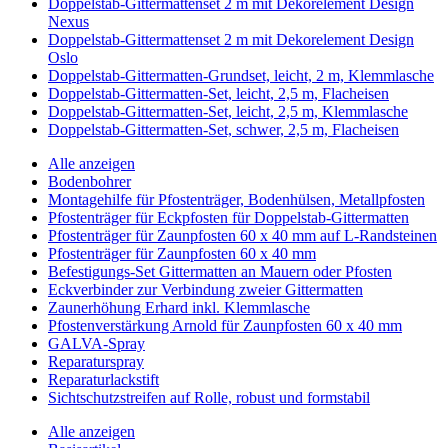
Doppelstab-Gittermattenset 2 m mit Dekorelement Design
Nexus
Doppelstab-Gittermattenset 2 m mit Dekorelement Design
Oslo
Doppelstab-Gittermatten-Grundset, leicht, 2 m, Klemmlasche
Doppelstab-Gittermatten-Set, leicht, 2,5 m, Flacheisen
Doppelstab-Gittermatten-Set, leicht, 2,5 m, Klemmlasche
Doppelstab-Gittermatten-Set, schwer, 2,5 m, Flacheisen
Alle anzeigen
Bodenbohrer
Montagehilfe für Pfostenträger, Bodenhülsen, Metallpfosten
Pfostenträger für Eckpfosten für Doppelstab-Gittermatten
Pfostenträger für Zaunpfosten 60 x 40 mm auf L-Randsteinen
Pfostenträger für Zaunpfosten 60 x 40 mm
Befestigungs-Set Gittermatten an Mauern oder Pfosten
Eckverbinder zur Verbindung zweier Gittermatten
Zaunerhöhung Erhard inkl. Klemmlasche
Pfostenverstärkung Arnold für Zaunpfosten 60 x 40 mm
GALVA-Spray
Reparaturspray
Reparaturlackstift
Sichtschutzstreifen auf Rolle, robust und formstabil
Alle anzeigen