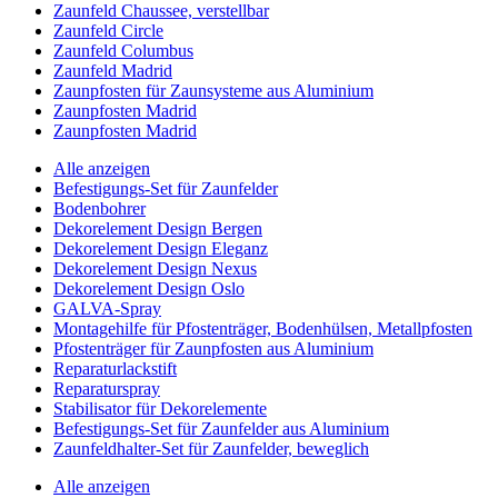
Zaunfeld Chaussee, verstellbar
Zaunfeld Circle
Zaunfeld Columbus
Zaunfeld Madrid
Zaunpfosten für Zaunsysteme aus Aluminium
Zaunpfosten Madrid
Zaunpfosten Madrid
Alle anzeigen
Befestigungs-Set für Zaunfelder
Bodenbohrer
Dekorelement Design Bergen
Dekorelement Design Eleganz
Dekorelement Design Nexus
Dekorelement Design Oslo
GALVA-Spray
Montagehilfe für Pfostenträger, Bodenhülsen, Metallpfosten
Pfostenträger für Zaunpfosten aus Aluminium
Reparaturlackstift
Reparaturspray
Stabilisator für Dekorelemente
Befestigungs-Set für Zaunfelder aus Aluminium
Zaunfeldhalter-Set für Zaunfelder, beweglich
Alle anzeigen