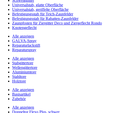
Schweißgitter
Universalstab, glatte Oberfläche
Universalstab, geriffelte Oberfläche
Befestigungsstab für Teich-Zaunfelder
Befestigungsstab für Rabatten-Zaunfelder
Zaunpfosten für Ziergitter Deco und Ziergeflecht Rondo
Knotengeflecht
Alle anzeigen
GALVA-Spray
Reparaturlackstift
Reparaturspray
Alle anzeigen
Stabgittertore
Wellengittertore
Aluminiumtore
Stahltore
Holztore
Alle anzeigen
Basisartikel
Zubehör
Alle anzeigen
Doppeltor Flexo Plus, schwer