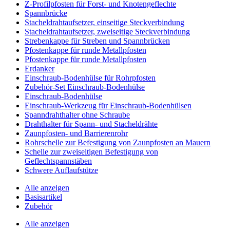
Z-Profilpfosten für Forst- und Knotengeflechte
Spannbrücke
Stacheldrahtaufsetzer, einseitige Steckverbindung
Stacheldrahtaufsetzer, zweiseitige Steckverbindung
Strebenkappe für Streben und Spannbrücken
Pfostenkappe für runde Metallpfosten
Pfostenkappe für runde Metallpfosten
Erdanker
Einschraub-Bodenhülse für Rohrpfosten
Zubehör-Set Einschraub-Bodenhülse
Einschraub-Bodenhülse
Einschraub-Werkzeug für Einschraub-Bodenhülsen
Spanndrahthalter ohne Schraube
Drahthalter für Spann- und Stacheldrähte
Zaunpfosten- und Barrierenrohr
Rohrschelle zur Befestigung von Zaunpfosten an Mauern
Schelle zur zweiseitigen Befestigung von
Geflechtspannstäben
Schwere Auflaufstütze
Alle anzeigen
Basisartikel
Zubehör
Alle anzeigen