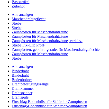
Basisartikel
Zubehör
Alle anzeigen
Maschendrahtgeflecht
Strebe
Strebe
Zaunpfosten für Maschendrahtzäune
Zaunpfosten für Maschendrahtzäune
Zaunpfosten für Maschendrahtzäune, verkürzt
Strebe Fix-Clip Pro®
Zaunpfosten, gebohrt, gerade, für Maschendrahtgeflechte
Zaunpfosten für Maschendrahtzäune
Strebe
Alle anzeigen
Bindedraht
Bindedraht
Bodenbohrer
Drahtbefestigungszange
Drahtklammer
Drahtspanner
Drahtspule
Einschlag-Bodenhülse für Stahlrohr-Zaunpfosten
Einschlag-Bodenhülse für Stahlrohr-Zaunpfosten