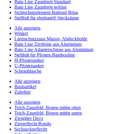
Batu Line Zaunbrett Standard
Batu Line Zaunbrett gefräst
Sichtschutzelement Baltrum Brisa
Stellfuß für elephant® Steckzäune
Alle anzeigen
Winkel
Lärmschutzzaun Massiv, Abdeckbohle
Batu Line Zierleiste aus Aluminium
Batu Line Adapterschiene aus Aluminium
Stellfuß für Pfosten Bambooline
H-Pfostenanker
U-Pfostenanker
Schraublasche
Alle anzeigen
Basisartikel
Zubehör
Alle anzeigen
Teich-Zaunfeld, Bogen mittig oben
Teich-Zaunfeld, Bogen mittig unten
Ziergitter Deco
Ziergeflecht Rondo
Sechseckgeflecht