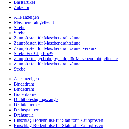
Basisartikel
Zubehör
Alle anzeigen
Maschendrahtgeflecht
Strebe
Strebe
Zaunpfosten für Maschendrahtzäune
Zaunpfosten für Maschendrahtzäune
Zaunpfosten für Maschendrahtzäune, verkürzt
Strebe Fix-Clip Pro®
Zaunpfosten, gebohrt, gerade, für Maschendrahtgeflechte
Zaunpfosten für Maschendrahtzäune
Strebe
Alle anzeigen
Bindedraht
Bindedraht
Bodenbohrer
Drahtbefestigungszange
Drahtklammer
Drahtspanner
Drahtspule
Einschlag-Bodenhülse für Stahlrohr-Zaunpfosten
Einschlag-Bodenhülse für Stahlrohr-Zaunpfosten