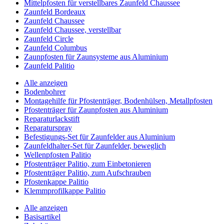
Mittelpfosten für verstellbares Zaunfeld Chaussee
Zaunfeld Bordeaux
Zaunfeld Chaussee
Zaunfeld Chaussee, verstellbar
Zaunfeld Circle
Zaunfeld Columbus
Zaunpfosten für Zaunsysteme aus Aluminium
Zaunfeld Palitio
Alle anzeigen
Bodenbohrer
Montagehilfe für Pfostenträger, Bodenhülsen, Metallpfosten
Pfostenträger für Zaunpfosten aus Aluminium
Reparaturlackstift
Reparaturspray
Befestigungs-Set für Zaunfelder aus Aluminium
Zaunfeldhalter-Set für Zaunfelder, beweglich
Wellenpfosten Palitio
Pfostenträger Palitio, zum Einbetonieren
Pfostenträger Palitio, zum Aufschrauben
Pfostenkappe Palitio
Klemmprofilkappe Palitio
Alle anzeigen
Basisartikel