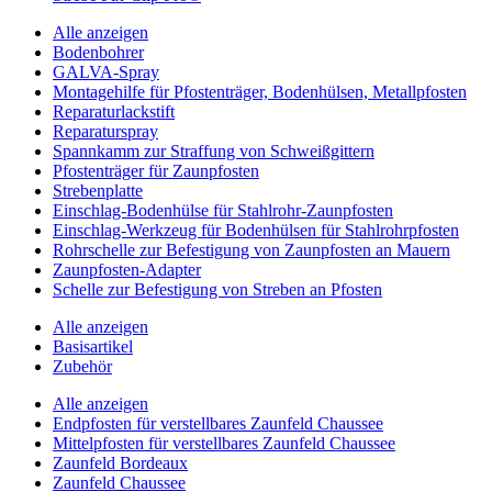
Alle anzeigen
Bodenbohrer
GALVA-Spray
Montagehilfe für Pfostenträger, Bodenhülsen, Metallpfosten
Reparaturlackstift
Reparaturspray
Spannkamm zur Straffung von Schweißgittern
Pfostenträger für Zaunpfosten
Strebenplatte
Einschlag-Bodenhülse für Stahlrohr-Zaunpfosten
Einschlag-Werkzeug für Bodenhülsen für Stahlrohrpfosten
Rohrschelle zur Befestigung von Zaunpfosten an Mauern
Zaunpfosten-Adapter
Schelle zur Befestigung von Streben an Pfosten
Alle anzeigen
Basisartikel
Zubehör
Alle anzeigen
Endpfosten für verstellbares Zaunfeld Chaussee
Mittelpfosten für verstellbares Zaunfeld Chaussee
Zaunfeld Bordeaux
Zaunfeld Chaussee