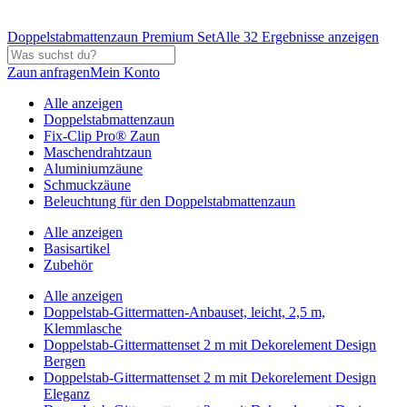
Doppelstabmattenzaun Premium Set
Alle 32 Ergebnisse anzeigen
Zaun anfragen
Mein Konto
Alle anzeigen
Doppelstabmattenzaun
Fix-Clip Pro® Zaun
Maschendrahtzaun
Aluminiumzäune
Schmuckzäune
Beleuchtung für den Doppelstabmattenzaun
Alle anzeigen
Basisartikel
Zubehör
Alle anzeigen
Doppelstab-Gittermatten-Anbauset, leicht, 2,5 m,
Klemmlasche
Doppelstab-Gittermattenset 2 m mit Dekorelement Design
Bergen
Doppelstab-Gittermattenset 2 m mit Dekorelement Design
Eleganz