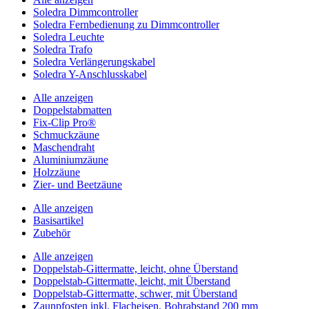
Soledra Dimmcontroller
Soledra Fernbedienung zu Dimmcontroller
Soledra Leuchte
Soledra Trafo
Soledra Verlängerungskabel
Soledra Y-Anschlusskabel
Alle anzeigen
Doppelstabmatten
Fix-Clip Pro®
Schmuckzäune
Maschendraht
Aluminiumzäune
Holzzäune
Zier- und Beetzäune
Alle anzeigen
Basisartikel
Zubehör
Alle anzeigen
Doppelstab-Gittermatte, leicht, ohne Überstand
Doppelstab-Gittermatte, leicht, mit Überstand
Doppelstab-Gittermatte, schwer, mit Überstand
Zaunpfosten inkl. Flacheisen, Bohrabstand 200 mm