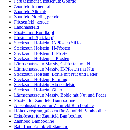
Fertigelement Sichtschutz Göhrde
Zaunfeld Immenhof
Zaunfeld Altmark
Zaunfeld Nordik, gerade
Friesenfeld, gerade
Landhausfeld
Pfosten mit Rundkopf
Pfosten mit Spitzkopf
Steckzaun Holstein, C-Pfosten StHo
Steckzaun Holstein, H-Pfosten
Steckzaun Holstein, L-Pfosten
Steckzaun Holstein, T-Pfosten
Lärmschutzzaun Massiv, C-Pfosten mit Nut
Lärmschutzzaun Massiv, H-Pfosten mit Nut
Steckzaun Holstein, Bohle mit Nut und Feder
Steckzaun Holstein, Führung
Steckzaun Holstein, Abdeckleiste
Steckzaun Holstein, Gitter
Lärmschutzzaun Massiv, Bohle mit Nut und Feder
Pfosten für Zaunfeld Bambooline
Anschlusspfosten für Zaunfeld Bambooline
Höhenversprungpfosten für Zaunfeld Bambooline
Eckpfosten für Zaunfeld Bambooline
Zaunfeld Bambooline
Batu Line Zaunbrett Standard