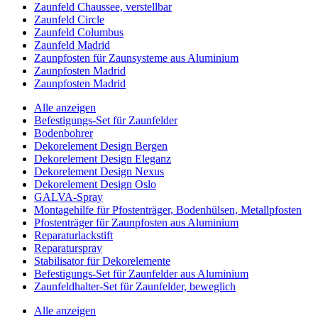
Zaunfeld Chaussee, verstellbar
Zaunfeld Circle
Zaunfeld Columbus
Zaunfeld Madrid
Zaunpfosten für Zaunsysteme aus Aluminium
Zaunpfosten Madrid
Zaunpfosten Madrid
Alle anzeigen
Befestigungs-Set für Zaunfelder
Bodenbohrer
Dekorelement Design Bergen
Dekorelement Design Eleganz
Dekorelement Design Nexus
Dekorelement Design Oslo
GALVA-Spray
Montagehilfe für Pfostenträger, Bodenhülsen, Metallpfosten
Pfostenträger für Zaunpfosten aus Aluminium
Reparaturlackstift
Reparaturspray
Stabilisator für Dekorelemente
Befestigungs-Set für Zaunfelder aus Aluminium
Zaunfeldhalter-Set für Zaunfelder, beweglich
Alle anzeigen