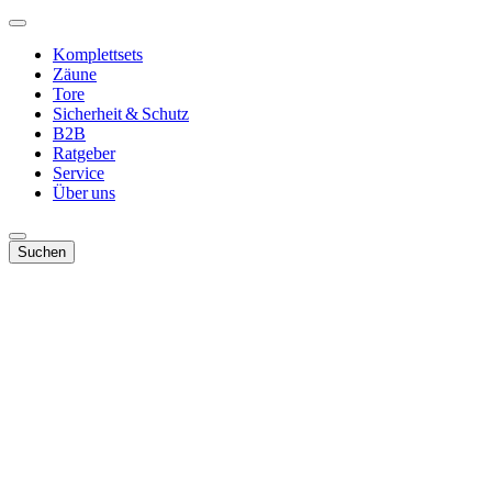
Komplettsets
Zäune
Tore
Sicherheit & Schutz
B2B
Ratgeber
Service
Über uns
Suchen