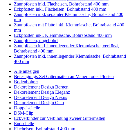
Zaunpfosten inkl. Flacheisen, Bohrabstand 400 mm
Eckpfosten inkl. Flacheisen, Bohrabstand 400 mm
Zaunpfosten inkl. separater Klemmlasche, Bohrabstand 400
mm
Zaunpfosten mit Platte inkl. Klemmlasche, Bohrabstand 400
mm
Eckpfosten inkl. Klemmlasche, Bohrabstand 400 mm
Zaunpfosten, ungebohrt
Zaunpfosten inkl. innenliegender Klemmlasche, verkürzt,
Bohrabstand 400 mm
Zaunpfosten inkl. innenliegender Klemmlasche, Bohrabstand
400 mm
Alle anzeigen
Befestigungs-Set Gittermatten an Mauern oder Pfosten
Bodenbohrer
Dekorelement Design Bergen
Dekorelement Design Eleganz
Dekorelement Design Nexus
Dekorelement Design Oslo
Doppelschelle
DSM-Clip
Eckverbinder zur Verbindung zweier Gittermatten
Endschelle
Flacheisen, Bohrabstand 400 mm