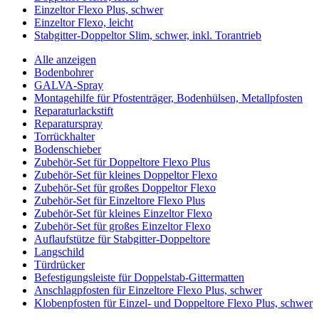
Einzeltor Flexo Plus, schwer
Einzeltor Flexo, leicht
Stabgitter-Doppeltor Slim, schwer, inkl. Torantrieb
Alle anzeigen
Bodenbohrer
GALVA-Spray
Montagehilfe für Pfostenträger, Bodenhülsen, Metallpfosten
Reparaturlackstift
Reparaturspray
Torrückhalter
Bodenschieber
Zubehör-Set für Doppeltore Flexo Plus
Zubehör-Set für kleines Doppeltor Flexo
Zubehör-Set für großes Doppeltor Flexo
Zubehör-Set für Einzeltore Flexo Plus
Zubehör-Set für kleines Einzeltor Flexo
Zubehör-Set für großes Einzeltor Flexo
Auflaufstütze für Stabgitter-Doppeltore
Langschild
Türdrücker
Befestigungsleiste für Doppelstab-Gittermatten
Anschlagpfosten für Einzeltore Flexo Plus, schwer
Klobenpfosten für Einzel- und Doppeltore Flexo Plus, schwer