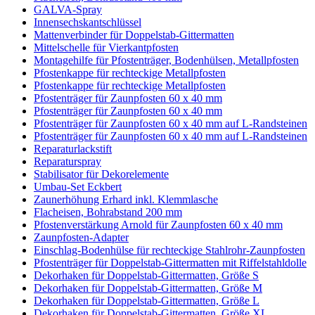
GALVA-Spray
Innensechskantschlüssel
Mattenverbinder für Doppelstab-Gittermatten
Mittelschelle für Vierkantpfosten
Montagehilfe für Pfostenträger, Bodenhülsen, Metallpfosten
Pfostenkappe für rechteckige Metallpfosten
Pfostenkappe für rechteckige Metallpfosten
Pfostenträger für Zaunpfosten 60 x 40 mm
Pfostenträger für Zaunpfosten 60 x 40 mm
Pfostenträger für Zaunpfosten 60 x 40 mm auf L-Randsteinen
Pfostenträger für Zaunpfosten 60 x 40 mm auf L-Randsteinen
Reparaturlackstift
Reparaturspray
Stabilisator für Dekorelemente
Umbau-Set Eckbert
Zaunerhöhung Erhard inkl. Klemmlasche
Flacheisen, Bohrabstand 200 mm
Pfostenverstärkung Arnold für Zaunpfosten 60 x 40 mm
Zaunpfosten-Adapter
Einschlag-Bodenhülse für rechteckige Stahlrohr-Zaunpfosten
Pfostenträger für Doppelstab-Gittermatten mit Riffelstahldolle
Dekorhaken für Doppelstab-Gittermatten, Größe S
Dekorhaken für Doppelstab-Gittermatten, Größe M
Dekorhaken für Doppelstab-Gittermatten, Größe L
Dekorhaken für Doppelstab-Gittermatten, Größe XL