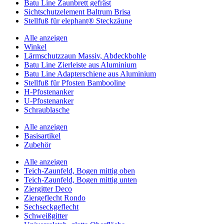
Batu Line Zaunbrett gefräst
Sichtschutzelement Baltrum Brisa
Stellfuß für elephant® Steckzäune
Alle anzeigen
Winkel
Lärmschutzzaun Massiv, Abdeckbohle
Batu Line Zierleiste aus Aluminium
Batu Line Adapterschiene aus Aluminium
Stellfuß für Pfosten Bambooline
H-Pfostenanker
U-Pfostenanker
Schraublasche
Alle anzeigen
Basisartikel
Zubehör
Alle anzeigen
Teich-Zaunfeld, Bogen mittig oben
Teich-Zaunfeld, Bogen mittig unten
Ziergitter Deco
Ziergeflecht Rondo
Sechseckgeflecht
Schweißgitter