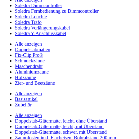
Soledra Dimmcontroller
Soledra Fernbedienung zu Dimmcontroller
Soledra Leuchte
Soledra Trafo
Soledra Verlängerungskabel
Soledra Y-Anschlusskabel
Alle anzeigen
Doppelstabmatten
Fix-Clip Pro®
Schmuckzäune
Maschendraht
Aluminiumzäune
Holzzäune
Zier- und Beetzäune
Alle anzeigen
Basisartikel
Zubehör
Alle anzeigen
Doppelstab-Gittermatte, leicht, ohne Überstand
Doppelstab-Gittermatte, leicht, mit Überstand
Doppelstab-Gittermatte, schwer, mit Überstand
Zaunpfosten inkl. Flacheisen, Bohrabstand 200 mm