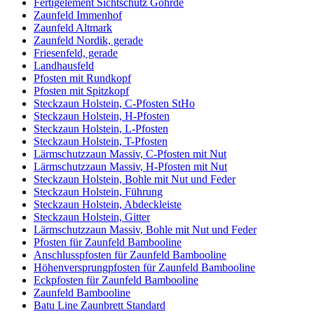
Fertigelement Sichtschutz Göhrde
Zaunfeld Immenhof
Zaunfeld Altmark
Zaunfeld Nordik, gerade
Friesenfeld, gerade
Landhausfeld
Pfosten mit Rundkopf
Pfosten mit Spitzkopf
Steckzaun Holstein, C-Pfosten StHo
Steckzaun Holstein, H-Pfosten
Steckzaun Holstein, L-Pfosten
Steckzaun Holstein, T-Pfosten
Lärmschutzzaun Massiv, C-Pfosten mit Nut
Lärmschutzzaun Massiv, H-Pfosten mit Nut
Steckzaun Holstein, Bohle mit Nut und Feder
Steckzaun Holstein, Führung
Steckzaun Holstein, Abdeckleiste
Steckzaun Holstein, Gitter
Lärmschutzzaun Massiv, Bohle mit Nut und Feder
Pfosten für Zaunfeld Bambooline
Anschlusspfosten für Zaunfeld Bambooline
Höhenversprungpfosten für Zaunfeld Bambooline
Eckpfosten für Zaunfeld Bambooline
Zaunfeld Bambooline
Batu Line Zaunbrett Standard