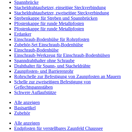
Spannbrücke
Stacheldrahtaufsetzer, einseitige Steckverbindung
Stacheldrahtaufsetzer, zweiseitige Steckverbindung
Strebenkappe für Streben und Spannbrücken
Pfostenkappe für runde Metallpfosten
Pfostenkappe für runde Metallpfosten
Erdanker
Einschraub-Bodenhülse für Rohrpfosten
Zubehör-Set Einschraub-Bodenhülse
Einschraub-Bodenhülse
Einschraub-Werkzeug für Einschraub-Bodenhülsen
Spanndrahthalter ohne Schraube
Drahthalter für Spann- und Stacheldrähte
Zaunpfosten- und Barrierenrohr
Rohrschelle zur Befestigung von Zaunpfosten an Mauern
Schelle zur zweiseitigen Befestigung von
Geflechtspannstäben
Schwere Auflaufstütze
Alle anzeigen
Basisartikel
Zubehör
Alle anzeigen
Endpfosten für verstellbares Zaunfeld Chaussee