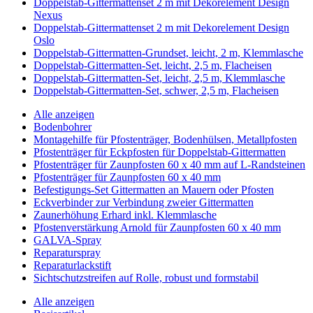
Doppelstab-Gittermattenset 2 m mit Dekorelement Design
Nexus
Doppelstab-Gittermattenset 2 m mit Dekorelement Design
Oslo
Doppelstab-Gittermatten-Grundset, leicht, 2 m, Klemmlasche
Doppelstab-Gittermatten-Set, leicht, 2,5 m, Flacheisen
Doppelstab-Gittermatten-Set, leicht, 2,5 m, Klemmlasche
Doppelstab-Gittermatten-Set, schwer, 2,5 m, Flacheisen
Alle anzeigen
Bodenbohrer
Montagehilfe für Pfostenträger, Bodenhülsen, Metallpfosten
Pfostenträger für Eckpfosten für Doppelstab-Gittermatten
Pfostenträger für Zaunpfosten 60 x 40 mm auf L-Randsteinen
Pfostenträger für Zaunpfosten 60 x 40 mm
Befestigungs-Set Gittermatten an Mauern oder Pfosten
Eckverbinder zur Verbindung zweier Gittermatten
Zaunerhöhung Erhard inkl. Klemmlasche
Pfostenverstärkung Arnold für Zaunpfosten 60 x 40 mm
GALVA-Spray
Reparaturspray
Reparaturlackstift
Sichtschutzstreifen auf Rolle, robust und formstabil
Alle anzeigen