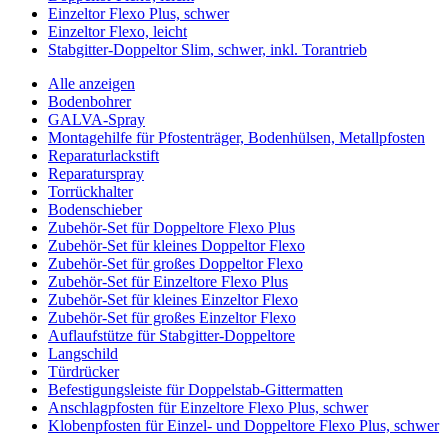
Einzeltor Flexo Plus, schwer
Einzeltor Flexo, leicht
Stabgitter-Doppeltor Slim, schwer, inkl. Torantrieb
Alle anzeigen
Bodenbohrer
GALVA-Spray
Montagehilfe für Pfostenträger, Bodenhülsen, Metallpfosten
Reparaturlackstift
Reparaturspray
Torrückhalter
Bodenschieber
Zubehör-Set für Doppeltore Flexo Plus
Zubehör-Set für kleines Doppeltor Flexo
Zubehör-Set für großes Doppeltor Flexo
Zubehör-Set für Einzeltore Flexo Plus
Zubehör-Set für kleines Einzeltor Flexo
Zubehör-Set für großes Einzeltor Flexo
Auflaufstütze für Stabgitter-Doppeltore
Langschild
Türdrücker
Befestigungsleiste für Doppelstab-Gittermatten
Anschlagpfosten für Einzeltore Flexo Plus, schwer
Klobenpfosten für Einzel- und Doppeltore Flexo Plus, schwer