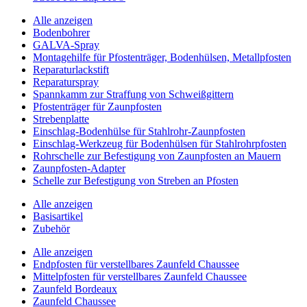
Alle anzeigen
Bodenbohrer
GALVA-Spray
Montagehilfe für Pfostenträger, Bodenhülsen, Metallpfosten
Reparaturlackstift
Reparaturspray
Spannkamm zur Straffung von Schweißgittern
Pfostenträger für Zaunpfosten
Strebenplatte
Einschlag-Bodenhülse für Stahlrohr-Zaunpfosten
Einschlag-Werkzeug für Bodenhülsen für Stahlrohrpfosten
Rohrschelle zur Befestigung von Zaunpfosten an Mauern
Zaunpfosten-Adapter
Schelle zur Befestigung von Streben an Pfosten
Alle anzeigen
Basisartikel
Zubehör
Alle anzeigen
Endpfosten für verstellbares Zaunfeld Chaussee
Mittelpfosten für verstellbares Zaunfeld Chaussee
Zaunfeld Bordeaux
Zaunfeld Chaussee