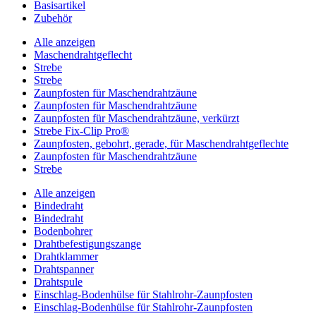
Basisartikel
Zubehör
Alle anzeigen
Maschendrahtgeflecht
Strebe
Strebe
Zaunpfosten für Maschendrahtzäune
Zaunpfosten für Maschendrahtzäune
Zaunpfosten für Maschendrahtzäune, verkürzt
Strebe Fix-Clip Pro®
Zaunpfosten, gebohrt, gerade, für Maschendrahtgeflechte
Zaunpfosten für Maschendrahtzäune
Strebe
Alle anzeigen
Bindedraht
Bindedraht
Bodenbohrer
Drahtbefestigungszange
Drahtklammer
Drahtspanner
Drahtspule
Einschlag-Bodenhülse für Stahlrohr-Zaunpfosten
Einschlag-Bodenhülse für Stahlrohr-Zaunpfosten