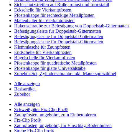
Sichtschutzstreifen auf Rolle, robust und formstabil
Eckschelle für Vierkantpfosten
Pfostenkappe für rechteckige Metallpfosten
Mattenhalter für Vierkantpfosten
Hakenschraube zur Befestigung von Doppelstab-Gittermatten
Befestigungsleiste für Doppelstab-Gittermatten
Befestigungslasche für Doppelstab-Gittermatten
Befestigungslasche für Doppelstab-Gittermatten
Klemmlasche für Zaunpfosten
Endschelle für Vierkantpfosten
Bügelschelle für Vierkantpfosten
Pfostenkappe für quadratische Metallpfosten
Pfostenkappe für glatte Universalstäbe
Zubehör-Set, Zylinderschraube inkl. Mauerspreizdübel
Alle anzeigen
Basisartikel
Zubehör
Alle anzeigen
Schweißgitter Fix-Clip Pro®
Zaunpfosten, ungebohrt, zum Einbetonieren
Fix-Clip Pro®
Zaunpfosten, ungebohrt, für Einschlag-Bodenhülsen
Strebe Fix-Clip Pro®