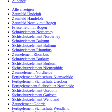
Zubehör
Alle anzeigen
Zaunfeld Undeloh
Zaunfeld Handeloh
Zaunfeld Nordik mit Bogen
Friesenfeld mit Bogen
Schrägelement Norderney
Sichtschutzelement Norderney
Schrägelement Baltrum
Sichtschutzelement Baltrum
Schrägelement Rhombus
Zaunelement Rhombus
Schrägelement Borkum
Sichtschutzelement Borkum
Sichtschutzelement Nienwohlde
Zaunnelement Nordheide
Fertigelement Sichtschutz Nienwohlde
Fertigelement Sichtschutz Usedom
Fertigelemenent Sichtschutz Nordheide
Sichtschutzelement Usedom
Sichtschutzelement Garbsen
Sichtschutzelement Wendland
Zaunelement Göhrde
Fertigelement Sichtschutz Wendland