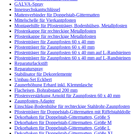
GALVA-Spray
Innensechskantschlüssel
Mattenverbinder für Doppelstab-Gittermatten
Mittelschelle für Vierkantpfosten
Montagehilfe für Pfostenträger, Bodenhülsen, Metallpfosten
Pfostenkappe für rechteckige Metallpfosten
Pfostenkappe für rechteckige Metallpfosten
Pfostenträger für Zaunpfosten 60 x 40 mm
Pfostenträger für Zaunpfosten 60 x 40 mm
Pfostenträger für Zaunpfosten 60 x 40 mm auf L-Randsteinen
Pfostenträger für Zaunpfosten 60 x 40 mm auf L-Randsteinen
Reparaturlackstift
Reparaturspray
Stabilisator für Dekorelemente
Umbau-Set Eckbert
Zaunerhöhung Erhard inkl. Klemmlasche
Flacheisen, Bohrabstand 200 mm
Pfostenverstärkung Arnold für Zaunpfosten 60 x 40 mm
Zaunpfosten-Adapter
Einschlag-Bodenhülse für rechteckige Stahlrohr-Zaunpfosten
Pfostenträger für Doppelstab-Gittermatten mit Riffelstahldolle
Dekorhaken für Doppelstab-Gittermatten, Größe S
Dekorhaken für Doppelstab-Gittermatten, Größe M
Dekorhaken für Doppelstab-Gittermatten, Größe L
Dekorhaken für Doppelstab-Gittermatten, Größe XL