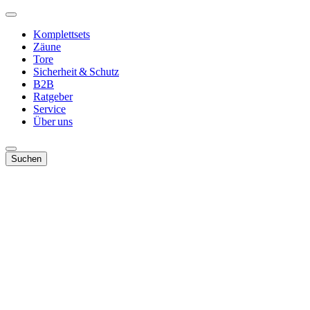
Komplettsets
Zäune
Tore
Sicherheit & Schutz
B2B
Ratgeber
Service
Über uns
Suchen