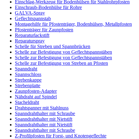
Einschlag-Werkzeug für Bodenhülsen für Stahlrohrpfosten
Einschraub-Bodenhülse für Rohre
GALVA-Spray
Geflechtspannstab
Montagehilfe für Pfostenträger, Bodenhülsen, Metallpfosten
Pfostenträger für Zaunpfosten
Reparaturlackstift
Reparaturspray
Schelle für Streben und Spannbrücken
Schelle zur Befestigung von Geflechtspannstäben
Schelle zur Befestigung von Geflechtspannstäben
Schelle zur Befestigung von Streben an Pfosten
Spanndraht
Spannschloss
Strebenkappe
Strebenplatte
Zaunpfosten-Adapter
Nähdraht auf Spindel
Stacheldraht
Drahtspanner mit Stahlnuss
Spanndrahthalter mit Schraube
Spanndrahthalter mit Nietstift
Spanndrahthalter mit Nietstift
Spanndrahthalter mit Schraube
Z-Profilpfosten für Forst- und Knotengeflechte