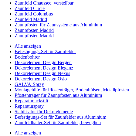
Zaunfeld Chaussee, verstellbar
Zaunfeld Circle
Zaunfeld Columbus
Zaunfeld Madrid
Zaunpfosten für Zaunsysteme aus Aluminium
Zaunpfosten Madrid
Zaunpfosten Madrid
Alle anzeigen
Befestigungs-Set für Zaunfelder
Bodenbohrer
Dekorelement Design Bergen
Dekorelement Design Eleganz
Dekorelement Design Nexus
Dekorelement Design Oslo
GALVA-Spray
Montagehilfe für Pfostenträger, Bodenhülsen, Metallpfosten
Pfostenträger für Zaunpfosten aus Aluminium
Reparaturlackstift
Reparaturspray
Stabilisator für Dekorelemente
Befestigungs-Set für Zaunfelder aus Aluminium
Zaunfeldhalter-Set für Zaunfelder, beweglich
Alle anzeigen