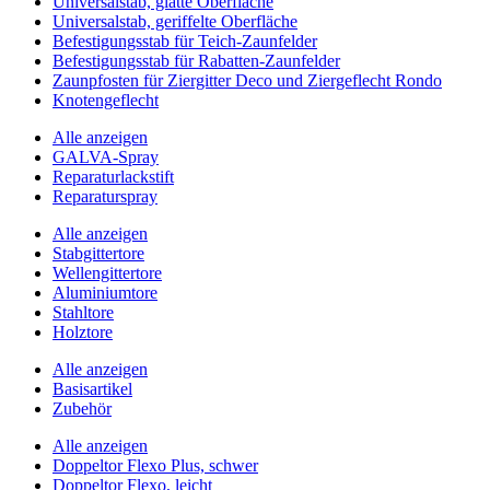
Universalstab, glatte Oberfläche
Universalstab, geriffelte Oberfläche
Befestigungsstab für Teich-Zaunfelder
Befestigungsstab für Rabatten-Zaunfelder
Zaunpfosten für Ziergitter Deco und Ziergeflecht Rondo
Knotengeflecht
Alle anzeigen
GALVA-Spray
Reparaturlackstift
Reparaturspray
Alle anzeigen
Stabgittertore
Wellengittertore
Aluminiumtore
Stahltore
Holztore
Alle anzeigen
Basisartikel
Zubehör
Alle anzeigen
Doppeltor Flexo Plus, schwer
Doppeltor Flexo, leicht