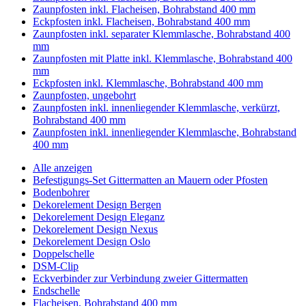
Zaunpfosten inkl. Flacheisen, Bohrabstand 400 mm
Eckpfosten inkl. Flacheisen, Bohrabstand 400 mm
Zaunpfosten inkl. separater Klemmlasche, Bohrabstand 400
mm
Zaunpfosten mit Platte inkl. Klemmlasche, Bohrabstand 400
mm
Eckpfosten inkl. Klemmlasche, Bohrabstand 400 mm
Zaunpfosten, ungebohrt
Zaunpfosten inkl. innenliegender Klemmlasche, verkürzt,
Bohrabstand 400 mm
Zaunpfosten inkl. innenliegender Klemmlasche, Bohrabstand
400 mm
Alle anzeigen
Befestigungs-Set Gittermatten an Mauern oder Pfosten
Bodenbohrer
Dekorelement Design Bergen
Dekorelement Design Eleganz
Dekorelement Design Nexus
Dekorelement Design Oslo
Doppelschelle
DSM-Clip
Eckverbinder zur Verbindung zweier Gittermatten
Endschelle
Flacheisen, Bohrabstand 400 mm