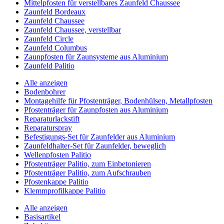
Mittelpfosten für verstellbares Zaunfeld Chaussee
Zaunfeld Bordeaux
Zaunfeld Chaussee
Zaunfeld Chaussee, verstellbar
Zaunfeld Circle
Zaunfeld Columbus
Zaunpfosten für Zaunsysteme aus Aluminium
Zaunfeld Palitio
Alle anzeigen
Bodenbohrer
Montagehilfe für Pfostenträger, Bodenhülsen, Metallpfosten
Pfostenträger für Zaunpfosten aus Aluminium
Reparaturlackstift
Reparaturspray
Befestigungs-Set für Zaunfelder aus Aluminium
Zaunfeldhalter-Set für Zaunfelder, beweglich
Wellenpfosten Palitio
Pfostenträger Palitio, zum Einbetonieren
Pfostenträger Palitio, zum Aufschrauben
Pfostenkappe Palitio
Klemmprofilkappe Palitio
Alle anzeigen
Basisartikel