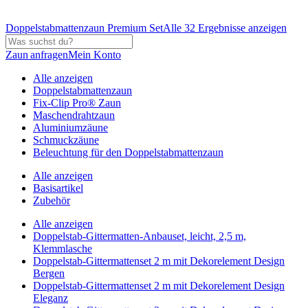
Doppelstabmattenzaun Premium Set
Alle 32 Ergebnisse anzeigen
Zaun anfragen
Mein Konto
Alle anzeigen
Doppelstabmattenzaun
Fix-Clip Pro® Zaun
Maschendrahtzaun
Aluminiumzäune
Schmuckzäune
Beleuchtung für den Doppelstabmattenzaun
Alle anzeigen
Basisartikel
Zubehör
Alle anzeigen
Doppelstab-Gittermatten-Anbauset, leicht, 2,5 m,
Klemmlasche
Doppelstab-Gittermattenset 2 m mit Dekorelement Design
Bergen
Doppelstab-Gittermattenset 2 m mit Dekorelement Design
Eleganz