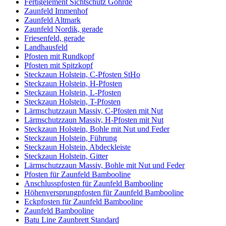
Fertigelement Sichtschutz Göhrde
Zaunfeld Immenhof
Zaunfeld Altmark
Zaunfeld Nordik, gerade
Friesenfeld, gerade
Landhausfeld
Pfosten mit Rundkopf
Pfosten mit Spitzkopf
Steckzaun Holstein, C-Pfosten StHo
Steckzaun Holstein, H-Pfosten
Steckzaun Holstein, L-Pfosten
Steckzaun Holstein, T-Pfosten
Lärmschutzzaun Massiv, C-Pfosten mit Nut
Lärmschutzzaun Massiv, H-Pfosten mit Nut
Steckzaun Holstein, Bohle mit Nut und Feder
Steckzaun Holstein, Führung
Steckzaun Holstein, Abdeckleiste
Steckzaun Holstein, Gitter
Lärmschutzzaun Massiv, Bohle mit Nut und Feder
Pfosten für Zaunfeld Bambooline
Anschlusspfosten für Zaunfeld Bambooline
Höhenversprungpfosten für Zaunfeld Bambooline
Eckpfosten für Zaunfeld Bambooline
Zaunfeld Bambooline
Batu Line Zaunbrett Standard