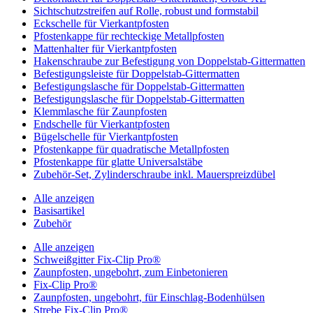
Sichtschutzstreifen auf Rolle, robust und formstabil
Eckschelle für Vierkantpfosten
Pfostenkappe für rechteckige Metallpfosten
Mattenhalter für Vierkantpfosten
Hakenschraube zur Befestigung von Doppelstab-Gittermatten
Befestigungsleiste für Doppelstab-Gittermatten
Befestigungslasche für Doppelstab-Gittermatten
Befestigungslasche für Doppelstab-Gittermatten
Klemmlasche für Zaunpfosten
Endschelle für Vierkantpfosten
Bügelschelle für Vierkantpfosten
Pfostenkappe für quadratische Metallpfosten
Pfostenkappe für glatte Universalstäbe
Zubehör-Set, Zylinderschraube inkl. Mauerspreizdübel
Alle anzeigen
Basisartikel
Zubehör
Alle anzeigen
Schweißgitter Fix-Clip Pro®
Zaunpfosten, ungebohrt, zum Einbetonieren
Fix-Clip Pro®
Zaunpfosten, ungebohrt, für Einschlag-Bodenhülsen
Strebe Fix-Clip Pro®