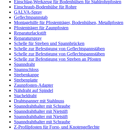
Einschlag-Werkzeug für Bodenhülsen für Stahlrohrpfosten
Einschraub-Bodenhülse für Rohre
GALVA-Spray
Geflechtspannstab
Montagehilfe für Pfostenträger, Bodenhülsen, Metallpfosten
Pfostenträger für Zaunpfosten
Reparaturlackstift
Reparaturspray
Schelle für Streben und Spannbrücken
Schelle zur Befestigung von Geflechtspannstäben
Schelle zur Befestigung von Geflechtspannstäben
Schelle zur Befestigung von Streben an Pfosten
Spanndraht
Spannschloss
Strebenkappe
Strebenplatte
Zaunpfosten-Adapter
Nähdraht auf Spindel
Stacheldraht
Drahtspanner mit Stahlnuss
Spanndrahthalter mit Schraube
Spanndrahthalter mit Nietstift
Spanndrahthalter mit Nietstift
Spanndrahthalter mit Schraube
Z-Profilpfosten für Forst- und Knotengeflechte