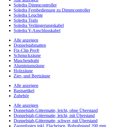
Soledra Dimmcontroller
Soledra Fernbedienung zu Dimmcontroller
Soledra Leuchte
Soledra Trafo
Soledra Verlängerungskabel
Soledra Y-Anschlusskabel
Alle anzeigen
Doppelstabmatten
Fix-Clip Pro®
Schmuckzäune
Maschendraht
Aluminiumzäune
Holzzäune
Zier- und Beetzäune
Alle anzeigen
Basisartikel
Zubehör
Alle anzeigen
Doppelstab-Gittermatte, leicht, ohne Überstand
Doppelstab-Gittermatte, leicht, mit Überstand
Doppelstab-Gittermatte, schwer, mit Überstand
Zaunpfosten inkl. Flacheisen, Bohrabstand 200 mm