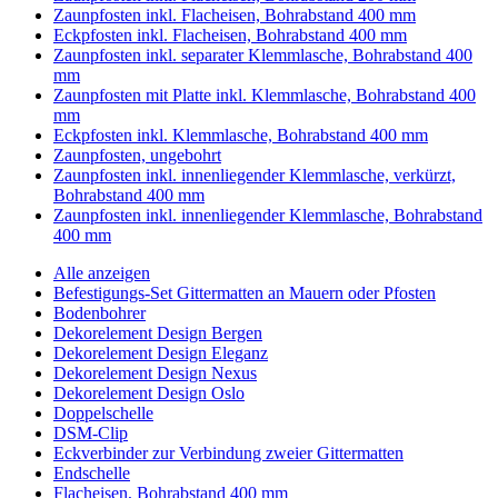
Zaunpfosten inkl. Flacheisen, Bohrabstand 400 mm
Eckpfosten inkl. Flacheisen, Bohrabstand 400 mm
Zaunpfosten inkl. separater Klemmlasche, Bohrabstand 400
mm
Zaunpfosten mit Platte inkl. Klemmlasche, Bohrabstand 400
mm
Eckpfosten inkl. Klemmlasche, Bohrabstand 400 mm
Zaunpfosten, ungebohrt
Zaunpfosten inkl. innenliegender Klemmlasche, verkürzt,
Bohrabstand 400 mm
Zaunpfosten inkl. innenliegender Klemmlasche, Bohrabstand
400 mm
Alle anzeigen
Befestigungs-Set Gittermatten an Mauern oder Pfosten
Bodenbohrer
Dekorelement Design Bergen
Dekorelement Design Eleganz
Dekorelement Design Nexus
Dekorelement Design Oslo
Doppelschelle
DSM-Clip
Eckverbinder zur Verbindung zweier Gittermatten
Endschelle
Flacheisen, Bohrabstand 400 mm