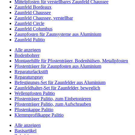
Mittelpfosten für verstellbares Zaunfeld Chaussee
Zaunfeld Bordeaux
Zaunfeld Chaussee
Zaunfeld Chaussee, verstellbar
Zaunfeld Circle
Zaunfeld Columbus
Zaunpfosten für Zaunsysteme aus Aluminium
Zaunfeld Palitio
Alle anzeigen
Bodenbohrer
Montagehilfe für Pfostenträger, Bodenhülsen, Metallpfosten
Pfostenträger für Zaunpfosten aus Aluminium
Reparaturlackstift
Reparaturspray
Befestigungs-Set für Zaunfelder aus Aluminium
Zaunfeldhalter-Set für Zaunfelder, beweglich
Wellenpfosten Palitio
Pfostenträger Palitio, zum Einbetonieren
Pfostenträger Palitio, zum Aufschrauben
Pfostenkappe Palitio
Klemmprofilkappe Palitio
Alle anzeigen
Basisartikel