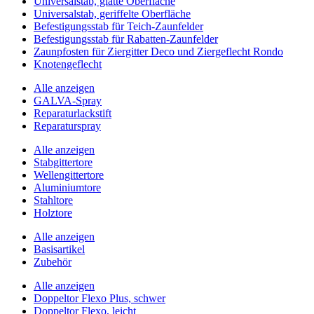
Universalstab, glatte Oberfläche
Universalstab, geriffelte Oberfläche
Befestigungsstab für Teich-Zaunfelder
Befestigungsstab für Rabatten-Zaunfelder
Zaunpfosten für Ziergitter Deco und Ziergeflecht Rondo
Knotengeflecht
Alle anzeigen
GALVA-Spray
Reparaturlackstift
Reparaturspray
Alle anzeigen
Stabgittertore
Wellengittertore
Aluminiumtore
Stahltore
Holztore
Alle anzeigen
Basisartikel
Zubehör
Alle anzeigen
Doppeltor Flexo Plus, schwer
Doppeltor Flexo, leicht