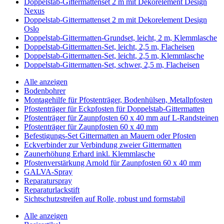
Doppelstab-Gittermattenset 2 m mit Dekorelement Design
Nexus
Doppelstab-Gittermattenset 2 m mit Dekorelement Design
Oslo
Doppelstab-Gittermatten-Grundset, leicht, 2 m, Klemmlasche
Doppelstab-Gittermatten-Set, leicht, 2,5 m, Flacheisen
Doppelstab-Gittermatten-Set, leicht, 2,5 m, Klemmlasche
Doppelstab-Gittermatten-Set, schwer, 2,5 m, Flacheisen
Alle anzeigen
Bodenbohrer
Montagehilfe für Pfostenträger, Bodenhülsen, Metallpfosten
Pfostenträger für Eckpfosten für Doppelstab-Gittermatten
Pfostenträger für Zaunpfosten 60 x 40 mm auf L-Randsteinen
Pfostenträger für Zaunpfosten 60 x 40 mm
Befestigungs-Set Gittermatten an Mauern oder Pfosten
Eckverbinder zur Verbindung zweier Gittermatten
Zaunerhöhung Erhard inkl. Klemmlasche
Pfostenverstärkung Arnold für Zaunpfosten 60 x 40 mm
GALVA-Spray
Reparaturspray
Reparaturlackstift
Sichtschutzstreifen auf Rolle, robust und formstabil
Alle anzeigen