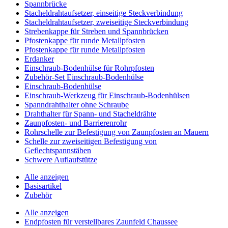
Spannbrücke
Stacheldrahtaufsetzer, einseitige Steckverbindung
Stacheldrahtaufsetzer, zweiseitige Steckverbindung
Strebenkappe für Streben und Spannbrücken
Pfostenkappe für runde Metallpfosten
Pfostenkappe für runde Metallpfosten
Erdanker
Einschraub-Bodenhülse für Rohrpfosten
Zubehör-Set Einschraub-Bodenhülse
Einschraub-Bodenhülse
Einschraub-Werkzeug für Einschraub-Bodenhülsen
Spanndrahthalter ohne Schraube
Drahthalter für Spann- und Stacheldrähte
Zaunpfosten- und Barrierenrohr
Rohrschelle zur Befestigung von Zaunpfosten an Mauern
Schelle zur zweiseitigen Befestigung von
Geflechtspannstäben
Schwere Auflaufstütze
Alle anzeigen
Basisartikel
Zubehör
Alle anzeigen
Endpfosten für verstellbares Zaunfeld Chaussee