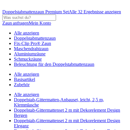
Doppelstabmattenzaun Premium Set
Alle 32 Ergebnisse anzeigen
Zaun anfragen
Mein Konto
Alle anzeigen
Doppelstabmattenzaun
Fix-Clip Pro® Zaun
Maschendrahtzaun
Aluminiumzäune
Schmuckzäune
Beleuchtung für den Doppelstabmattenzaun
Alle anzeigen
Basisartikel
Zubehör
Alle anzeigen
Doppelstab-Gittermatten-Anbauset, leicht, 2,5 m,
Klemmlasche
Doppelstab-Gittermattenset 2 m mit Dekorelement Design
Bergen
Doppelstab-Gittermattenset 2 m mit Dekorelement Design
Eleganz