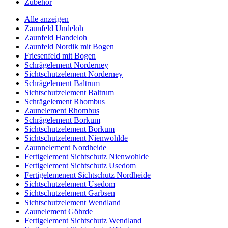
Zubehör
Alle anzeigen
Zaunfeld Undeloh
Zaunfeld Handeloh
Zaunfeld Nordik mit Bogen
Friesenfeld mit Bogen
Schrägelement Norderney
Sichtschutzelement Norderney
Schrägelement Baltrum
Sichtschutzelement Baltrum
Schrägelement Rhombus
Zaunelement Rhombus
Schrägelement Borkum
Sichtschutzelement Borkum
Sichtschutzelement Nienwohlde
Zaunnelement Nordheide
Fertigelement Sichtschutz Nienwohlde
Fertigelement Sichtschutz Usedom
Fertigelemenent Sichtschutz Nordheide
Sichtschutzelement Usedom
Sichtschutzelement Garbsen
Sichtschutzelement Wendland
Zaunelement Göhrde
Fertigelement Sichtschutz Wendland