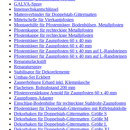
GALVA-Spray
Innensechskantschlüssel
Mattenverbinder für Doppelstab-Gittermatten
Mittelschelle für Vierkantpfosten
Montagehilfe für Pfostenträger, Bodenhülsen, Metallpfosten
Pfostenkappe für rechteckige Metallpfosten
Pfostenkappe für rechteckige Metallpfosten
Pfostenträger für Zaunpfosten 60 x 40 mm
Pfostenträger für Zaunpfosten 60 x 40 mm
Pfostenträger für Zaunpfosten 60 x 40 mm auf L-Randsteinen
Pfostenträger für Zaunpfosten 60 x 40 mm auf L-Randsteinen
Reparaturlackstift
Reparaturspray
Stabilisator für Dekorelemente
Umbau-Set Eckbert
Zaunerhöhung Erhard inkl. Klemmlasche
Flacheisen, Bohrabstand 200 mm
Pfostenverstärkung Arnold für Zaunpfosten 60 x 40 mm
Zaunpfosten-Adapter
Einschlag-Bodenhülse für rechteckige Stahlrohr-Zaunpfosten
Pfostenträger für Doppelstab-Gittermatten mit Riffelstahldolle
Dekorhaken für Doppelstab-Gittermatten, Größe S
Dekorhaken für Doppelstab-Gittermatten, Größe M
Dekorhaken für Doppelstab-Gittermatten, Größe L
Dekorhaken für Doppelstab-Gittermatten, Größe XL