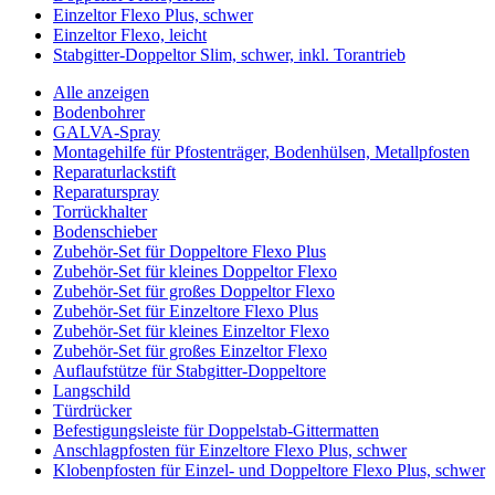
Einzeltor Flexo Plus, schwer
Einzeltor Flexo, leicht
Stabgitter-Doppeltor Slim, schwer, inkl. Torantrieb
Alle anzeigen
Bodenbohrer
GALVA-Spray
Montagehilfe für Pfostenträger, Bodenhülsen, Metallpfosten
Reparaturlackstift
Reparaturspray
Torrückhalter
Bodenschieber
Zubehör-Set für Doppeltore Flexo Plus
Zubehör-Set für kleines Doppeltor Flexo
Zubehör-Set für großes Doppeltor Flexo
Zubehör-Set für Einzeltore Flexo Plus
Zubehör-Set für kleines Einzeltor Flexo
Zubehör-Set für großes Einzeltor Flexo
Auflaufstütze für Stabgitter-Doppeltore
Langschild
Türdrücker
Befestigungsleiste für Doppelstab-Gittermatten
Anschlagpfosten für Einzeltore Flexo Plus, schwer
Klobenpfosten für Einzel- und Doppeltore Flexo Plus, schwer