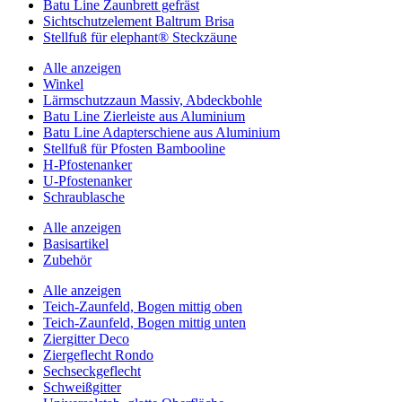
Batu Line Zaunbrett gefräst
Sichtschutzelement Baltrum Brisa
Stellfuß für elephant® Steckzäune
Alle anzeigen
Winkel
Lärmschutzzaun Massiv, Abdeckbohle
Batu Line Zierleiste aus Aluminium
Batu Line Adapterschiene aus Aluminium
Stellfuß für Pfosten Bambooline
H-Pfostenanker
U-Pfostenanker
Schraublasche
Alle anzeigen
Basisartikel
Zubehör
Alle anzeigen
Teich-Zaunfeld, Bogen mittig oben
Teich-Zaunfeld, Bogen mittig unten
Ziergitter Deco
Ziergeflecht Rondo
Sechseckgeflecht
Schweißgitter