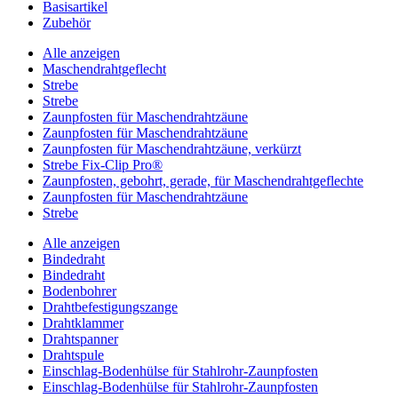
Basisartikel
Zubehör
Alle anzeigen
Maschendrahtgeflecht
Strebe
Strebe
Zaunpfosten für Maschendrahtzäune
Zaunpfosten für Maschendrahtzäune
Zaunpfosten für Maschendrahtzäune, verkürzt
Strebe Fix-Clip Pro®
Zaunpfosten, gebohrt, gerade, für Maschendrahtgeflechte
Zaunpfosten für Maschendrahtzäune
Strebe
Alle anzeigen
Bindedraht
Bindedraht
Bodenbohrer
Drahtbefestigungszange
Drahtklammer
Drahtspanner
Drahtspule
Einschlag-Bodenhülse für Stahlrohr-Zaunpfosten
Einschlag-Bodenhülse für Stahlrohr-Zaunpfosten