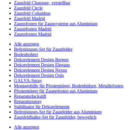
Zaunfeld Chaussee, verstellbar
Zaunfeld Circle
Zaunfeld Columbus
Zaunfeld Madrid
Zaunpfosten für Zaunsysteme aus Aluminium
Zaunpfosten Madrid
Zaunpfosten Madrid
Alle anzeigen
Befestigungs-Set für Zaunfelder
Bodenbohrer
Dekorelement Design Bergen
Dekorelement Design Eleganz
Dekorelement Design Nexus
Dekorelement Design Oslo
GALVA-Spray
Montagehilfe für Pfostenträger, Bodenhülsen, Metallpfosten
Pfostenträger für Zaunpfosten aus Aluminium
Reparaturlackstift
Reparaturspray
Stabilisator für Dekorelemente
Befestigungs-Set für Zaunfelder aus Aluminium
Zaunfeldhalter-Set für Zaunfelder, beweglich
Alle anzeigen