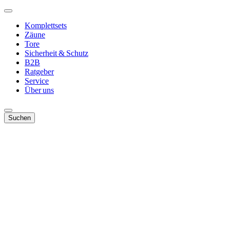
Komplettsets
Zäune
Tore
Sicherheit & Schutz
B2B
Ratgeber
Service
Über uns
Suchen