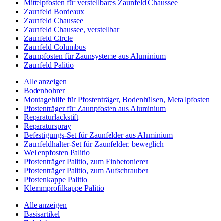
Mittelpfosten für verstellbares Zaunfeld Chaussee
Zaunfeld Bordeaux
Zaunfeld Chaussee
Zaunfeld Chaussee, verstellbar
Zaunfeld Circle
Zaunfeld Columbus
Zaunpfosten für Zaunsysteme aus Aluminium
Zaunfeld Palitio
Alle anzeigen
Bodenbohrer
Montagehilfe für Pfostenträger, Bodenhülsen, Metallpfosten
Pfostenträger für Zaunpfosten aus Aluminium
Reparaturlackstift
Reparaturspray
Befestigungs-Set für Zaunfelder aus Aluminium
Zaunfeldhalter-Set für Zaunfelder, beweglich
Wellenpfosten Palitio
Pfostenträger Palitio, zum Einbetonieren
Pfostenträger Palitio, zum Aufschrauben
Pfostenkappe Palitio
Klemmprofilkappe Palitio
Alle anzeigen
Basisartikel