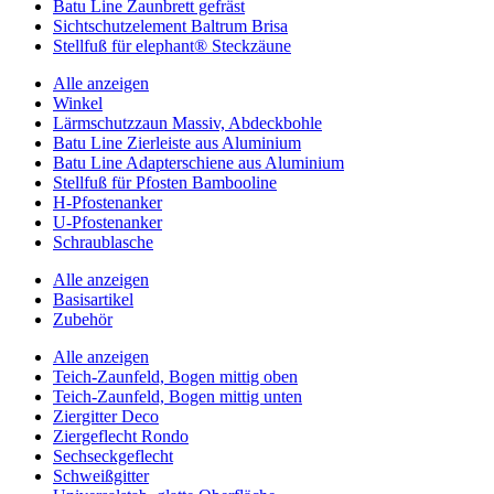
Batu Line Zaunbrett gefräst
Sichtschutzelement Baltrum Brisa
Stellfuß für elephant® Steckzäune
Alle anzeigen
Winkel
Lärmschutzzaun Massiv, Abdeckbohle
Batu Line Zierleiste aus Aluminium
Batu Line Adapterschiene aus Aluminium
Stellfuß für Pfosten Bambooline
H-Pfostenanker
U-Pfostenanker
Schraublasche
Alle anzeigen
Basisartikel
Zubehör
Alle anzeigen
Teich-Zaunfeld, Bogen mittig oben
Teich-Zaunfeld, Bogen mittig unten
Ziergitter Deco
Ziergeflecht Rondo
Sechseckgeflecht
Schweißgitter