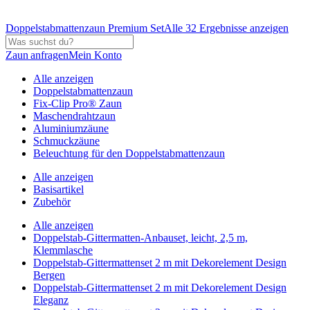
Doppelstabmattenzaun Premium Set
Alle 32 Ergebnisse anzeigen
Zaun anfragen
Mein Konto
Alle anzeigen
Doppelstabmattenzaun
Fix-Clip Pro® Zaun
Maschendrahtzaun
Aluminiumzäune
Schmuckzäune
Beleuchtung für den Doppelstabmattenzaun
Alle anzeigen
Basisartikel
Zubehör
Alle anzeigen
Doppelstab-Gittermatten-Anbauset, leicht, 2,5 m,
Klemmlasche
Doppelstab-Gittermattenset 2 m mit Dekorelement Design
Bergen
Doppelstab-Gittermattenset 2 m mit Dekorelement Design
Eleganz