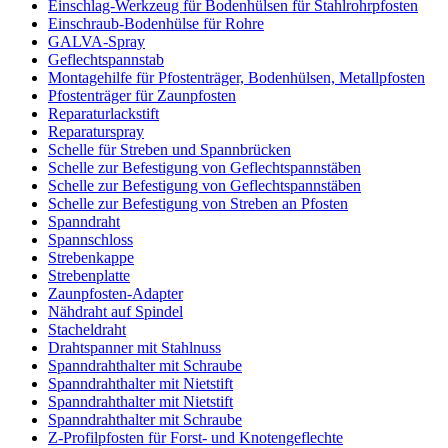
Einschlag-Werkzeug für Bodenhülsen für Stahlrohrpfosten
Einschraub-Bodenhülse für Rohre
GALVA-Spray
Geflechtspannstab
Montagehilfe für Pfostenträger, Bodenhülsen, Metallpfosten
Pfostenträger für Zaunpfosten
Reparaturlackstift
Reparaturspray
Schelle für Streben und Spannbrücken
Schelle zur Befestigung von Geflechtspannstäben
Schelle zur Befestigung von Geflechtspannstäben
Schelle zur Befestigung von Streben an Pfosten
Spanndraht
Spannschloss
Strebenkappe
Strebenplatte
Zaunpfosten-Adapter
Nähdraht auf Spindel
Stacheldraht
Drahtspanner mit Stahlnuss
Spanndrahthalter mit Schraube
Spanndrahthalter mit Nietstift
Spanndrahthalter mit Nietstift
Spanndrahthalter mit Schraube
Z-Profilpfosten für Forst- und Knotengeflechte