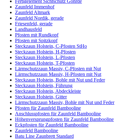
Fertigelement Sichtschutz Göhrde
Zaunfeld Immenhof
Zaunfeld Altmark
Zaunfeld Nordik, gerade
Friesenfeld, gerade
Landhausfeld
Pfosten mit Rundkopf
Pfosten mit Spitzkopf
Steckzaun Holstein, C-Pfosten StHo
Steckzaun Holstein, H-Pfosten
Steckzaun Holstein, L-Pfosten
Steckzaun Holstein, T-Pfosten
Lärmschutzzaun Massiv, C-Pfosten mit Nut
Lärmschutzzaun Massiv, H-Pfosten mit Nut
Steckzaun Holstein, Bohle mit Nut und Feder
Steckzaun Holstein, Führung
Steckzaun Holstein, Abdeckleiste
Steckzaun Holstein, Gitter
Lärmschutzzaun Massiv, Bohle mit Nut und Feder
Pfosten für Zaunfeld Bambooline
Anschlusspfosten für Zaunfeld Bambooline
Höhenversprungpfosten für Zaunfeld Bambooline
Eckpfosten für Zaunfeld Bambooline
Zaunfeld Bambooline
Batu Line Zaunbrett Standard