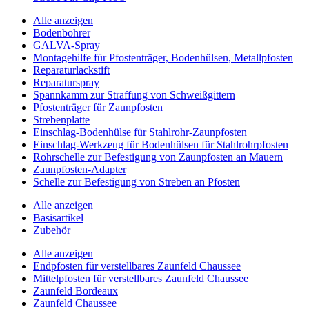
Alle anzeigen
Bodenbohrer
GALVA-Spray
Montagehilfe für Pfostenträger, Bodenhülsen, Metallpfosten
Reparaturlackstift
Reparaturspray
Spannkamm zur Straffung von Schweißgittern
Pfostenträger für Zaunpfosten
Strebenplatte
Einschlag-Bodenhülse für Stahlrohr-Zaunpfosten
Einschlag-Werkzeug für Bodenhülsen für Stahlrohrpfosten
Rohrschelle zur Befestigung von Zaunpfosten an Mauern
Zaunpfosten-Adapter
Schelle zur Befestigung von Streben an Pfosten
Alle anzeigen
Basisartikel
Zubehör
Alle anzeigen
Endpfosten für verstellbares Zaunfeld Chaussee
Mittelpfosten für verstellbares Zaunfeld Chaussee
Zaunfeld Bordeaux
Zaunfeld Chaussee