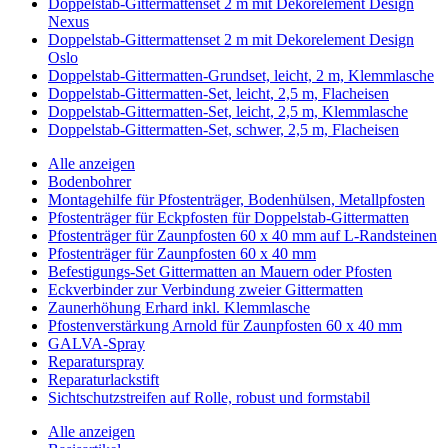
Doppelstab-Gittermattenset 2 m mit Dekorelement Design
Nexus
Doppelstab-Gittermattenset 2 m mit Dekorelement Design
Oslo
Doppelstab-Gittermatten-Grundset, leicht, 2 m, Klemmlasche
Doppelstab-Gittermatten-Set, leicht, 2,5 m, Flacheisen
Doppelstab-Gittermatten-Set, leicht, 2,5 m, Klemmlasche
Doppelstab-Gittermatten-Set, schwer, 2,5 m, Flacheisen
Alle anzeigen
Bodenbohrer
Montagehilfe für Pfostenträger, Bodenhülsen, Metallpfosten
Pfostenträger für Eckpfosten für Doppelstab-Gittermatten
Pfostenträger für Zaunpfosten 60 x 40 mm auf L-Randsteinen
Pfostenträger für Zaunpfosten 60 x 40 mm
Befestigungs-Set Gittermatten an Mauern oder Pfosten
Eckverbinder zur Verbindung zweier Gittermatten
Zaunerhöhung Erhard inkl. Klemmlasche
Pfostenverstärkung Arnold für Zaunpfosten 60 x 40 mm
GALVA-Spray
Reparaturspray
Reparaturlackstift
Sichtschutzstreifen auf Rolle, robust und formstabil
Alle anzeigen