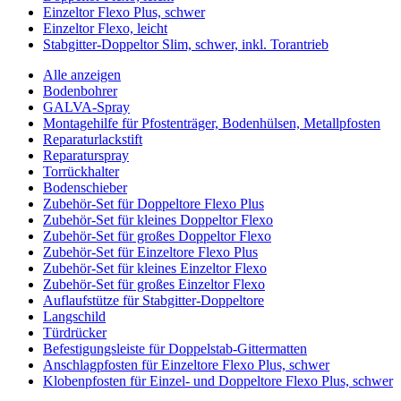
Einzeltor Flexo Plus, schwer
Einzeltor Flexo, leicht
Stabgitter-Doppeltor Slim, schwer, inkl. Torantrieb
Alle anzeigen
Bodenbohrer
GALVA-Spray
Montagehilfe für Pfostenträger, Bodenhülsen, Metallpfosten
Reparaturlackstift
Reparaturspray
Torrückhalter
Bodenschieber
Zubehör-Set für Doppeltore Flexo Plus
Zubehör-Set für kleines Doppeltor Flexo
Zubehör-Set für großes Doppeltor Flexo
Zubehör-Set für Einzeltore Flexo Plus
Zubehör-Set für kleines Einzeltor Flexo
Zubehör-Set für großes Einzeltor Flexo
Auflaufstütze für Stabgitter-Doppeltore
Langschild
Türdrücker
Befestigungsleiste für Doppelstab-Gittermatten
Anschlagpfosten für Einzeltore Flexo Plus, schwer
Klobenpfosten für Einzel- und Doppeltore Flexo Plus, schwer