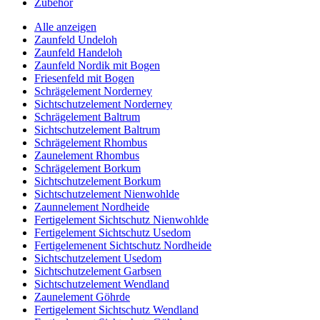
Zubehör
Alle anzeigen
Zaunfeld Undeloh
Zaunfeld Handeloh
Zaunfeld Nordik mit Bogen
Friesenfeld mit Bogen
Schrägelement Norderney
Sichtschutzelement Norderney
Schrägelement Baltrum
Sichtschutzelement Baltrum
Schrägelement Rhombus
Zaunelement Rhombus
Schrägelement Borkum
Sichtschutzelement Borkum
Sichtschutzelement Nienwohlde
Zaunnelement Nordheide
Fertigelement Sichtschutz Nienwohlde
Fertigelement Sichtschutz Usedom
Fertigelemenent Sichtschutz Nordheide
Sichtschutzelement Usedom
Sichtschutzelement Garbsen
Sichtschutzelement Wendland
Zaunelement Göhrde
Fertigelement Sichtschutz Wendland