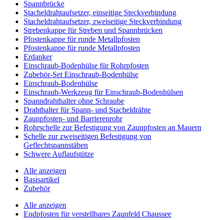
Spannbrücke
Stacheldrahtaufsetzer, einseitige Steckverbindung
Stacheldrahtaufsetzer, zweiseitige Steckverbindung
Strebenkappe für Streben und Spannbrücken
Pfostenkappe für runde Metallpfosten
Pfostenkappe für runde Metallpfosten
Erdanker
Einschraub-Bodenhülse für Rohrpfosten
Zubehör-Set Einschraub-Bodenhülse
Einschraub-Bodenhülse
Einschraub-Werkzeug für Einschraub-Bodenhülsen
Spanndrahthalter ohne Schraube
Drahthalter für Spann- und Stacheldrähte
Zaunpfosten- und Barrierenrohr
Rohrschelle zur Befestigung von Zaunpfosten an Mauern
Schelle zur zweiseitigen Befestigung von
Geflechtspannstäben
Schwere Auflaufstütze
Alle anzeigen
Basisartikel
Zubehör
Alle anzeigen
Endpfosten für verstellbares Zaunfeld Chaussee