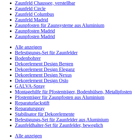
Zaunfeld Chaussee, verstellbar
Zaunfeld Circle
Zaunfeld Columbus
Zaunfeld Madrid
Zaunpfosten für Zaunsysteme aus Aluminium
Zaunpfosten Madrid
Zaunpfosten Madrid
Alle anzeigen
Befestigungs-Set für Zaunfelder
Bodenbohrer
Dekorelement Design Bergen
Dekorelement Design Eleganz
Dekorelement Design Nexus
Dekorelement Design Oslo
GALVA-Spray
Montagehilfe für Pfostenträger, Bodenhülsen, Metallpfosten
Pfostenträger für Zaunpfosten aus Aluminium
Reparaturlackstift
Reparaturspray
Stabilisator für Dekorelemente
Befestigungs-Set für Zaunfelder aus Aluminium
Zaunfeldhalter-Set für Zaunfelder, beweglich
Alle anzeigen