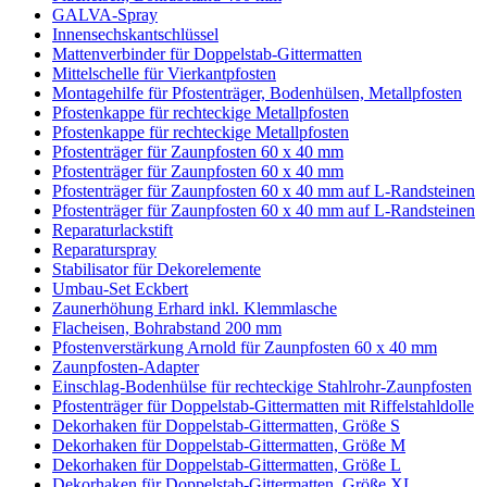
GALVA-Spray
Innensechskantschlüssel
Mattenverbinder für Doppelstab-Gittermatten
Mittelschelle für Vierkantpfosten
Montagehilfe für Pfostenträger, Bodenhülsen, Metallpfosten
Pfostenkappe für rechteckige Metallpfosten
Pfostenkappe für rechteckige Metallpfosten
Pfostenträger für Zaunpfosten 60 x 40 mm
Pfostenträger für Zaunpfosten 60 x 40 mm
Pfostenträger für Zaunpfosten 60 x 40 mm auf L-Randsteinen
Pfostenträger für Zaunpfosten 60 x 40 mm auf L-Randsteinen
Reparaturlackstift
Reparaturspray
Stabilisator für Dekorelemente
Umbau-Set Eckbert
Zaunerhöhung Erhard inkl. Klemmlasche
Flacheisen, Bohrabstand 200 mm
Pfostenverstärkung Arnold für Zaunpfosten 60 x 40 mm
Zaunpfosten-Adapter
Einschlag-Bodenhülse für rechteckige Stahlrohr-Zaunpfosten
Pfostenträger für Doppelstab-Gittermatten mit Riffelstahldolle
Dekorhaken für Doppelstab-Gittermatten, Größe S
Dekorhaken für Doppelstab-Gittermatten, Größe M
Dekorhaken für Doppelstab-Gittermatten, Größe L
Dekorhaken für Doppelstab-Gittermatten, Größe XL