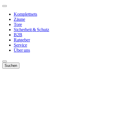
Komplettsets
Zäune
Tore
Sicherheit & Schutz
B2B
Ratgeber
Service
Über uns
Suchen