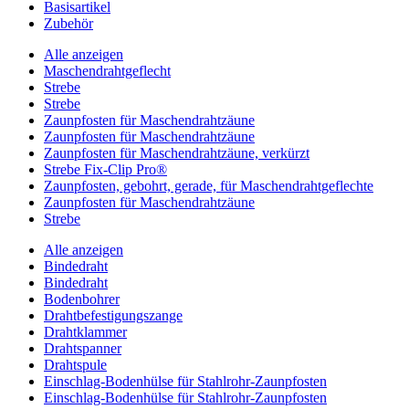
Basisartikel
Zubehör
Alle anzeigen
Maschendrahtgeflecht
Strebe
Strebe
Zaunpfosten für Maschendrahtzäune
Zaunpfosten für Maschendrahtzäune
Zaunpfosten für Maschendrahtzäune, verkürzt
Strebe Fix-Clip Pro®
Zaunpfosten, gebohrt, gerade, für Maschendrahtgeflechte
Zaunpfosten für Maschendrahtzäune
Strebe
Alle anzeigen
Bindedraht
Bindedraht
Bodenbohrer
Drahtbefestigungszange
Drahtklammer
Drahtspanner
Drahtspule
Einschlag-Bodenhülse für Stahlrohr-Zaunpfosten
Einschlag-Bodenhülse für Stahlrohr-Zaunpfosten