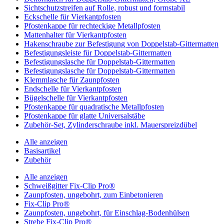
Sichtschutzstreifen auf Rolle, robust und formstabil
Eckschelle für Vierkantpfosten
Pfostenkappe für rechteckige Metallpfosten
Mattenhalter für Vierkantpfosten
Hakenschraube zur Befestigung von Doppelstab-Gittermatten
Befestigungsleiste für Doppelstab-Gittermatten
Befestigungslasche für Doppelstab-Gittermatten
Befestigungslasche für Doppelstab-Gittermatten
Klemmlasche für Zaunpfosten
Endschelle für Vierkantpfosten
Bügelschelle für Vierkantpfosten
Pfostenkappe für quadratische Metallpfosten
Pfostenkappe für glatte Universalstäbe
Zubehör-Set, Zylinderschraube inkl. Mauerspreizdübel
Alle anzeigen
Basisartikel
Zubehör
Alle anzeigen
Schweißgitter Fix-Clip Pro®
Zaunpfosten, ungebohrt, zum Einbetonieren
Fix-Clip Pro®
Zaunpfosten, ungebohrt, für Einschlag-Bodenhülsen
Strebe Fix-Clip Pro®