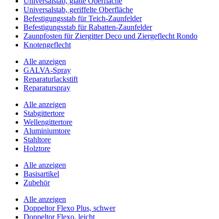
Universalstab, glatte Oberfläche
Universalstab, geriffelte Oberfläche
Befestigungsstab für Teich-Zaunfelder
Befestigungsstab für Rabatten-Zaunfelder
Zaunpfosten für Ziergitter Deco und Ziergeflecht Rondo
Knotengeflecht
Alle anzeigen
GALVA-Spray
Reparaturlackstift
Reparaturspray
Alle anzeigen
Stabgittertore
Wellengittertore
Aluminiumtore
Stahltore
Holztore
Alle anzeigen
Basisartikel
Zubehör
Alle anzeigen
Doppeltor Flexo Plus, schwer
Doppeltor Flexo, leicht