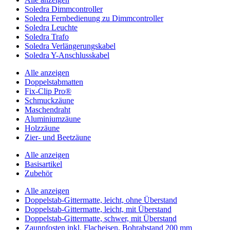
Soledra Dimmcontroller
Soledra Fernbedienung zu Dimmcontroller
Soledra Leuchte
Soledra Trafo
Soledra Verlängerungskabel
Soledra Y-Anschlusskabel
Alle anzeigen
Doppelstabmatten
Fix-Clip Pro®
Schmuckzäune
Maschendraht
Aluminiumzäune
Holzzäune
Zier- und Beetzäune
Alle anzeigen
Basisartikel
Zubehör
Alle anzeigen
Doppelstab-Gittermatte, leicht, ohne Überstand
Doppelstab-Gittermatte, leicht, mit Überstand
Doppelstab-Gittermatte, schwer, mit Überstand
Zaunpfosten inkl. Flacheisen, Bohrabstand 200 mm