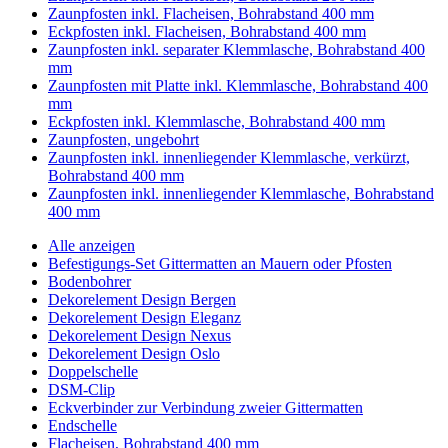
Zaunpfosten inkl. Flacheisen, Bohrabstand 400 mm
Eckpfosten inkl. Flacheisen, Bohrabstand 400 mm
Zaunpfosten inkl. separater Klemmlasche, Bohrabstand 400
mm
Zaunpfosten mit Platte inkl. Klemmlasche, Bohrabstand 400
mm
Eckpfosten inkl. Klemmlasche, Bohrabstand 400 mm
Zaunpfosten, ungebohrt
Zaunpfosten inkl. innenliegender Klemmlasche, verkürzt,
Bohrabstand 400 mm
Zaunpfosten inkl. innenliegender Klemmlasche, Bohrabstand
400 mm
Alle anzeigen
Befestigungs-Set Gittermatten an Mauern oder Pfosten
Bodenbohrer
Dekorelement Design Bergen
Dekorelement Design Eleganz
Dekorelement Design Nexus
Dekorelement Design Oslo
Doppelschelle
DSM-Clip
Eckverbinder zur Verbindung zweier Gittermatten
Endschelle
Flacheisen, Bohrabstand 400 mm