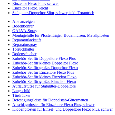
Einzeltor Flexo Plus, schwer
Einzeltor Flexo, leicht
Stabgitter-Doppeltor Slim, schwer, inkl. Torantrieb
Alle anzeigen
Bodenbohrer
GALVA-Spray
Montagehilfe für Pfostenträger, Bodenhülsen, Metallpfosten
Reparaturlackstift
Reparaturspray
Torrückhalter
Bodenschieber
Zubehör-Set für Doppeltore Flexo Plus
Zubehör-Set für kleines Doppeltor Flexo
Zubehör-Set für großes Doppeltor Flexo
Zubehör-Set für Einzeltore Flexo Plus
Zubehör-Set für kleines Einzeltor Flexo
Zubehör-Set für großes Einzeltor Flexo
Auflaufstütze für Stabgitter-Doppeltore
Langschild
Türdrücker
Befestigungsleiste für Doppelstab-Gittermatten
Anschlagpfosten für Einzeltore Flexo Plus, schwer
Klobenpfosten für Einzel- und Doppeltore Flexo Plus, schwer