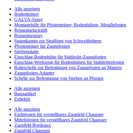
Alle anzeigen
Bodenbohrer
GALVA-Spray
Montagehilfe für Pfostenträger, Bodenhülsen, Metallpfosten
Reparaturlackstift
Reparaturspray
Spannkamm zur Straffung von Schweißgittern
Pfostenträger für Zaunpfosten
Strebenplatte
Einschlag-Bodenhülse für Stahlrohr-Zaunpfosten
Einschlag-Werkzeug für Bodenhülsen für Stahlrohrpfosten
Rohrschelle zur Befestigung von Zaunpfosten an Mauern
Zaunpfosten-Adapter
Schelle zur Befestigung von Streben an Pfosten
Alle anzeigen
Basisartikel
Zubehör
Alle anzeigen
Endpfosten für verstellbares Zaunfeld Chaussee
Mittelpfosten für verstellbares Zaunfeld Chaussee
Zaunfeld Bordeaux
Zaunfeld Chaussee