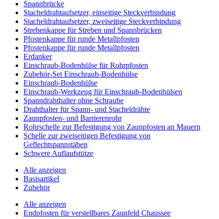
Spannbrücke
Stacheldrahtaufsetzer, einseitige Steckverbindung
Stacheldrahtaufsetzer, zweiseitige Steckverbindung
Strebenkappe für Streben und Spannbrücken
Pfostenkappe für runde Metallpfosten
Pfostenkappe für runde Metallpfosten
Erdanker
Einschraub-Bodenhülse für Rohrpfosten
Zubehör-Set Einschraub-Bodenhülse
Einschraub-Bodenhülse
Einschraub-Werkzeug für Einschraub-Bodenhülsen
Spanndrahthalter ohne Schraube
Drahthalter für Spann- und Stacheldrähte
Zaunpfosten- und Barrierenrohr
Rohrschelle zur Befestigung von Zaunpfosten an Mauern
Schelle zur zweiseitigen Befestigung von
Geflechtspannstäben
Schwere Auflaufstütze
Alle anzeigen
Basisartikel
Zubehör
Alle anzeigen
Endpfosten für verstellbares Zaunfeld Chaussee