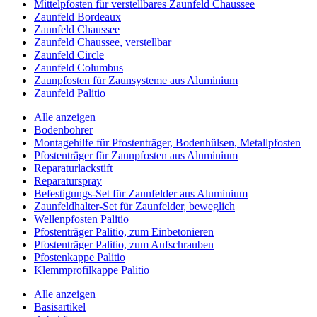
Mittelpfosten für verstellbares Zaunfeld Chaussee
Zaunfeld Bordeaux
Zaunfeld Chaussee
Zaunfeld Chaussee, verstellbar
Zaunfeld Circle
Zaunfeld Columbus
Zaunpfosten für Zaunsysteme aus Aluminium
Zaunfeld Palitio
Alle anzeigen
Bodenbohrer
Montagehilfe für Pfostenträger, Bodenhülsen, Metallpfosten
Pfostenträger für Zaunpfosten aus Aluminium
Reparaturlackstift
Reparaturspray
Befestigungs-Set für Zaunfelder aus Aluminium
Zaunfeldhalter-Set für Zaunfelder, beweglich
Wellenpfosten Palitio
Pfostenträger Palitio, zum Einbetonieren
Pfostenträger Palitio, zum Aufschrauben
Pfostenkappe Palitio
Klemmprofilkappe Palitio
Alle anzeigen
Basisartikel