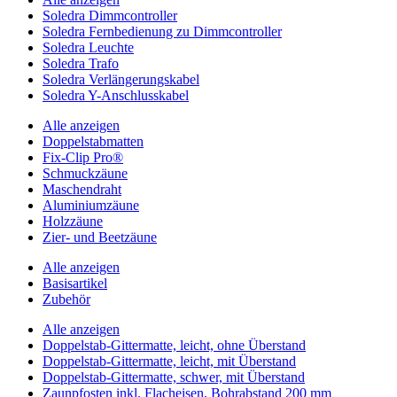
Soledra Dimmcontroller
Soledra Fernbedienung zu Dimmcontroller
Soledra Leuchte
Soledra Trafo
Soledra Verlängerungskabel
Soledra Y-Anschlusskabel
Alle anzeigen
Doppelstabmatten
Fix-Clip Pro®
Schmuckzäune
Maschendraht
Aluminiumzäune
Holzzäune
Zier- und Beetzäune
Alle anzeigen
Basisartikel
Zubehör
Alle anzeigen
Doppelstab-Gittermatte, leicht, ohne Überstand
Doppelstab-Gittermatte, leicht, mit Überstand
Doppelstab-Gittermatte, schwer, mit Überstand
Zaunpfosten inkl. Flacheisen, Bohrabstand 200 mm