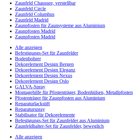
Zaunfeld Chaussee, verstellbar
Zaunfeld Circle
Zaunfeld Columbus
Zaunfeld Madrid
Zaunpfosten für Zaunsysteme aus Aluminium
Zaunpfosten Madrid
Zaunpfosten Madrid
Alle anzeigen
Befestigungs-Set für Zaunfelder
Bodenbohrer
Dekorelement Design Bergen
Dekorelement Design Eleganz
Dekorelement Design Nexus
Dekorelement Design Oslo
GALVA-Spray
Montagehilfe für Pfostenträger, Bodenhülsen, Metallpfosten
Pfostenträger für Zaunpfosten aus Aluminium
Reparaturlackstift
Reparaturspray
Stabilisator für Dekorelemente
Befestigungs-Set für Zaunfelder aus Aluminium
Zaunfeldhalter-Set für Zaunfelder, beweglich
Alle anzeigen