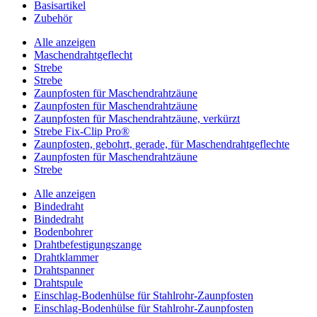
Basisartikel
Zubehör
Alle anzeigen
Maschendrahtgeflecht
Strebe
Strebe
Zaunpfosten für Maschendrahtzäune
Zaunpfosten für Maschendrahtzäune
Zaunpfosten für Maschendrahtzäune, verkürzt
Strebe Fix-Clip Pro®
Zaunpfosten, gebohrt, gerade, für Maschendrahtgeflechte
Zaunpfosten für Maschendrahtzäune
Strebe
Alle anzeigen
Bindedraht
Bindedraht
Bodenbohrer
Drahtbefestigungszange
Drahtklammer
Drahtspanner
Drahtspule
Einschlag-Bodenhülse für Stahlrohr-Zaunpfosten
Einschlag-Bodenhülse für Stahlrohr-Zaunpfosten