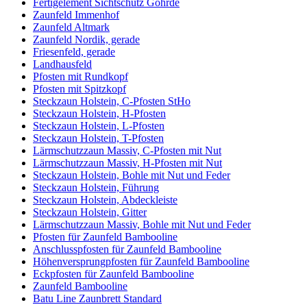
Fertigelement Sichtschutz Göhrde
Zaunfeld Immenhof
Zaunfeld Altmark
Zaunfeld Nordik, gerade
Friesenfeld, gerade
Landhausfeld
Pfosten mit Rundkopf
Pfosten mit Spitzkopf
Steckzaun Holstein, C-Pfosten StHo
Steckzaun Holstein, H-Pfosten
Steckzaun Holstein, L-Pfosten
Steckzaun Holstein, T-Pfosten
Lärmschutzzaun Massiv, C-Pfosten mit Nut
Lärmschutzzaun Massiv, H-Pfosten mit Nut
Steckzaun Holstein, Bohle mit Nut und Feder
Steckzaun Holstein, Führung
Steckzaun Holstein, Abdeckleiste
Steckzaun Holstein, Gitter
Lärmschutzzaun Massiv, Bohle mit Nut und Feder
Pfosten für Zaunfeld Bambooline
Anschlusspfosten für Zaunfeld Bambooline
Höhenversprungpfosten für Zaunfeld Bambooline
Eckpfosten für Zaunfeld Bambooline
Zaunfeld Bambooline
Batu Line Zaunbrett Standard