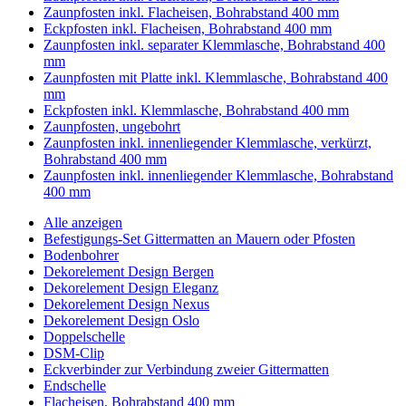
Zaunpfosten inkl. Flacheisen, Bohrabstand 400 mm
Eckpfosten inkl. Flacheisen, Bohrabstand 400 mm
Zaunpfosten inkl. separater Klemmlasche, Bohrabstand 400
mm
Zaunpfosten mit Platte inkl. Klemmlasche, Bohrabstand 400
mm
Eckpfosten inkl. Klemmlasche, Bohrabstand 400 mm
Zaunpfosten, ungebohrt
Zaunpfosten inkl. innenliegender Klemmlasche, verkürzt,
Bohrabstand 400 mm
Zaunpfosten inkl. innenliegender Klemmlasche, Bohrabstand
400 mm
Alle anzeigen
Befestigungs-Set Gittermatten an Mauern oder Pfosten
Bodenbohrer
Dekorelement Design Bergen
Dekorelement Design Eleganz
Dekorelement Design Nexus
Dekorelement Design Oslo
Doppelschelle
DSM-Clip
Eckverbinder zur Verbindung zweier Gittermatten
Endschelle
Flacheisen, Bohrabstand 400 mm