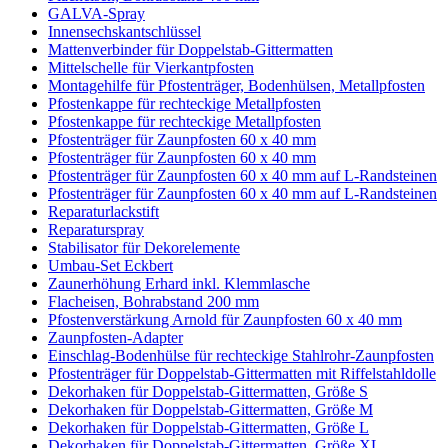
GALVA-Spray
Innensechskantschlüssel
Mattenverbinder für Doppelstab-Gittermatten
Mittelschelle für Vierkantpfosten
Montagehilfe für Pfostenträger, Bodenhülsen, Metallpfosten
Pfostenkappe für rechteckige Metallpfosten
Pfostenkappe für rechteckige Metallpfosten
Pfostenträger für Zaunpfosten 60 x 40 mm
Pfostenträger für Zaunpfosten 60 x 40 mm
Pfostenträger für Zaunpfosten 60 x 40 mm auf L-Randsteinen
Pfostenträger für Zaunpfosten 60 x 40 mm auf L-Randsteinen
Reparaturlackstift
Reparaturspray
Stabilisator für Dekorelemente
Umbau-Set Eckbert
Zaunerhöhung Erhard inkl. Klemmlasche
Flacheisen, Bohrabstand 200 mm
Pfostenverstärkung Arnold für Zaunpfosten 60 x 40 mm
Zaunpfosten-Adapter
Einschlag-Bodenhülse für rechteckige Stahlrohr-Zaunpfosten
Pfostenträger für Doppelstab-Gittermatten mit Riffelstahldolle
Dekorhaken für Doppelstab-Gittermatten, Größe S
Dekorhaken für Doppelstab-Gittermatten, Größe M
Dekorhaken für Doppelstab-Gittermatten, Größe L
Dekorhaken für Doppelstab-Gittermatten, Größe XL