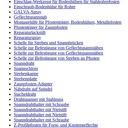
Einschlag-Werkzeug für Bodenhülsen für Stahlrohrpfosten
Einschraub-Bodenhülse für Rohre
GALVA-Spray
Geflechtspannstab
Montagehilfe für Pfostenträger, Bodenhülsen, Metallpfosten
Pfostenträger für Zaunpfosten
Reparaturlackstift
Reparaturspray
Schelle für Streben und Spannbrücken
Schelle zur Befestigung von Geflechtspannstäben
Schelle zur Befestigung von Geflechtspannstäben
Schelle zur Befestigung von Streben an Pfosten
Spanndraht
Spannschloss
Strebenkappe
Strebenplatte
Zaunpfosten-Adapter
Nähdraht auf Spindel
Stacheldraht
Drahtspanner mit Stahlnuss
Spanndrahthalter mit Schraube
Spanndrahthalter mit Nietstift
Spanndrahthalter mit Nietstift
Spanndrahthalter mit Schraube
Z-Profilpfosten für Forst- und Knotengeflechte