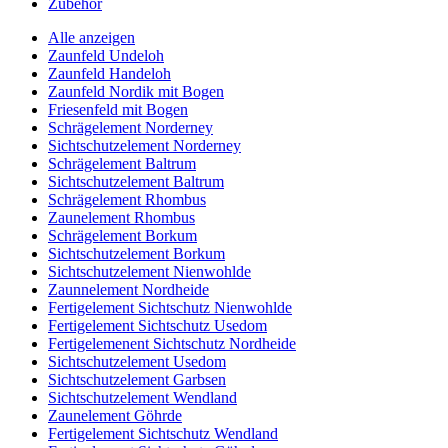
Zubehör
Alle anzeigen
Zaunfeld Undeloh
Zaunfeld Handeloh
Zaunfeld Nordik mit Bogen
Friesenfeld mit Bogen
Schrägelement Norderney
Sichtschutzelement Norderney
Schrägelement Baltrum
Sichtschutzelement Baltrum
Schrägelement Rhombus
Zaunelement Rhombus
Schrägelement Borkum
Sichtschutzelement Borkum
Sichtschutzelement Nienwohlde
Zaunnelement Nordheide
Fertigelement Sichtschutz Nienwohlde
Fertigelement Sichtschutz Usedom
Fertigelemenent Sichtschutz Nordheide
Sichtschutzelement Usedom
Sichtschutzelement Garbsen
Sichtschutzelement Wendland
Zaunelement Göhrde
Fertigelement Sichtschutz Wendland