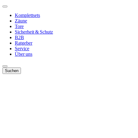
Komplettsets
Zäune
Tore
Sicherheit & Schutz
B2B
Ratgeber
Service
Über uns
Suchen