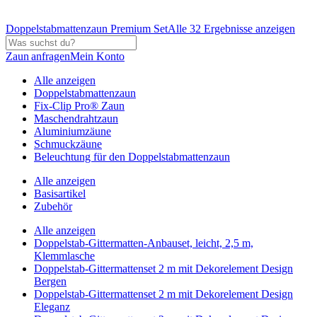
Doppelstabmattenzaun Premium Set
Alle 32 Ergebnisse anzeigen
Zaun anfragen
Mein Konto
Alle anzeigen
Doppelstabmattenzaun
Fix-Clip Pro® Zaun
Maschendrahtzaun
Aluminiumzäune
Schmuckzäune
Beleuchtung für den Doppelstabmattenzaun
Alle anzeigen
Basisartikel
Zubehör
Alle anzeigen
Doppelstab-Gittermatten-Anbauset, leicht, 2,5 m,
Klemmlasche
Doppelstab-Gittermattenset 2 m mit Dekorelement Design
Bergen
Doppelstab-Gittermattenset 2 m mit Dekorelement Design
Eleganz