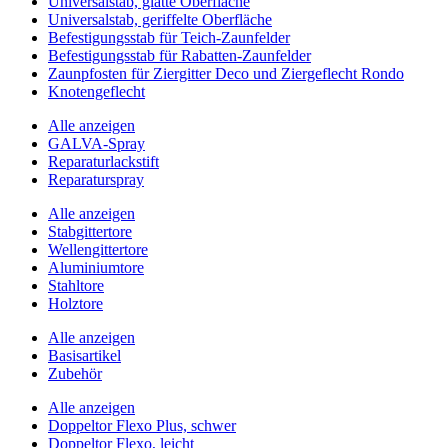
Universalstab, glatte Oberfläche
Universalstab, geriffelte Oberfläche
Befestigungsstab für Teich-Zaunfelder
Befestigungsstab für Rabatten-Zaunfelder
Zaunpfosten für Ziergitter Deco und Ziergeflecht Rondo
Knotengeflecht
Alle anzeigen
GALVA-Spray
Reparaturlackstift
Reparaturspray
Alle anzeigen
Stabgittertore
Wellengittertore
Aluminiumtore
Stahltore
Holztore
Alle anzeigen
Basisartikel
Zubehör
Alle anzeigen
Doppeltor Flexo Plus, schwer
Doppeltor Flexo, leicht