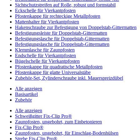
Sichtschutzstreifen auf Rolle, robust und formstabil
Eckschelle für Vierkantpfosten
Pfostenkappe für rechteckige Metallpfosten
Mattenhalter für Vierkantpfosten
Hakenschraube zur Befestigung von Doppelstab-Gittermatten
Befestigungsleiste für Doppelstab-Gittermatten
Befestigungslasche für Doppelstab-Gittermatten
Befestigungslasche für Doppelstab-Gittermatten
Klemmlasche für Zaunpfosten
Endschelle für Vierkantpfosten
Bügelschelle für Vierkantpfosten
Pfostenkappe für quadratische Metallpfosten
Pfostenkappe für glatte Universalstäbe
Zubehör-Set, Zylinderschraube inkl. Mauerspreizdübel
Alle anzeigen
Basisartikel
Zubehör
Alle anzeigen
Schweißgitter Fix-Clip Pro®
Zaunpfosten, ungebohrt, zum Einbetonieren
Fix-Clip Pro®
Zaunpfosten, ungebohrt, für Einschlag-Bodenhülsen
Strebe Fix-Clip Pro®