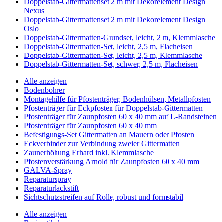
Doppelstab-Gittermattenset 2 m mit Dekorelement Design
Nexus
Doppelstab-Gittermattenset 2 m mit Dekorelement Design
Oslo
Doppelstab-Gittermatten-Grundset, leicht, 2 m, Klemmlasche
Doppelstab-Gittermatten-Set, leicht, 2,5 m, Flacheisen
Doppelstab-Gittermatten-Set, leicht, 2,5 m, Klemmlasche
Doppelstab-Gittermatten-Set, schwer, 2,5 m, Flacheisen
Alle anzeigen
Bodenbohrer
Montagehilfe für Pfostenträger, Bodenhülsen, Metallpfosten
Pfostenträger für Eckpfosten für Doppelstab-Gittermatten
Pfostenträger für Zaunpfosten 60 x 40 mm auf L-Randsteinen
Pfostenträger für Zaunpfosten 60 x 40 mm
Befestigungs-Set Gittermatten an Mauern oder Pfosten
Eckverbinder zur Verbindung zweier Gittermatten
Zaunerhöhung Erhard inkl. Klemmlasche
Pfostenverstärkung Arnold für Zaunpfosten 60 x 40 mm
GALVA-Spray
Reparaturspray
Reparaturlackstift
Sichtschutzstreifen auf Rolle, robust und formstabil
Alle anzeigen