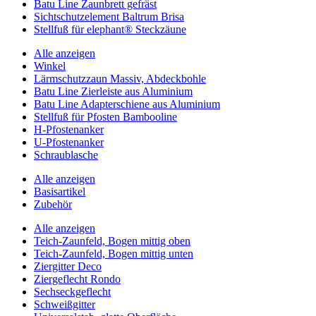
Batu Line Zaunbrett gefräst
Sichtschutzelement Baltrum Brisa
Stellfuß für elephant® Steckzäune
Alle anzeigen
Winkel
Lärmschutzzaun Massiv, Abdeckbohle
Batu Line Zierleiste aus Aluminium
Batu Line Adapterschiene aus Aluminium
Stellfuß für Pfosten Bambooline
H-Pfostenanker
U-Pfostenanker
Schraublasche
Alle anzeigen
Basisartikel
Zubehör
Alle anzeigen
Teich-Zaunfeld, Bogen mittig oben
Teich-Zaunfeld, Bogen mittig unten
Ziergitter Deco
Ziergeflecht Rondo
Sechseckgeflecht
Schweißgitter