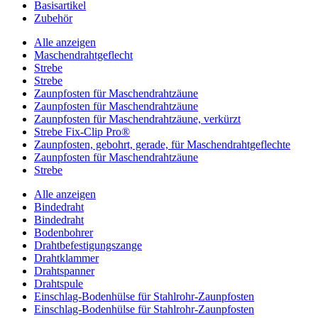
Basisartikel
Zubehör
Alle anzeigen
Maschendrahtgeflecht
Strebe
Strebe
Zaunpfosten für Maschendrahtzäune
Zaunpfosten für Maschendrahtzäune
Zaunpfosten für Maschendrahtzäune, verkürzt
Strebe Fix-Clip Pro®
Zaunpfosten, gebohrt, gerade, für Maschendrahtgeflechte
Zaunpfosten für Maschendrahtzäune
Strebe
Alle anzeigen
Bindedraht
Bindedraht
Bodenbohrer
Drahtbefestigungszange
Drahtklammer
Drahtspanner
Drahtspule
Einschlag-Bodenhülse für Stahlrohr-Zaunpfosten
Einschlag-Bodenhülse für Stahlrohr-Zaunpfosten