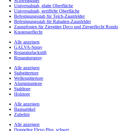
Schweißgitter
Universalstab, glatte Oberfläche
Universalstab, geriffelte Oberfläche
Befestigungsstab für Teich-Zaunfelder
Befestigungsstab für Rabatten-Zaunfelder
Zaunpfosten für Ziergitter Deco und Ziergeflecht Rondo
Knotengeflecht
Alle anzeigen
GALVA-Spray
Reparaturlackstift
Reparaturspray
Alle anzeigen
Stabgittertore
Wellengittertore
Aluminiumtore
Stahltore
Holztore
Alle anzeigen
Basisartikel
Zubehör
Alle anzeigen
Doppeltor Flexo Plus, schwer