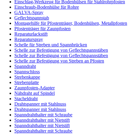
Einschlag-Werkzeug für Bodenhülsen für Stahlrohrpfosten
Einschraub-Bodenhülse für Rohre
GALVA-Spray
Geflechtspannstab
Montagehilfe für Pfostenträger, Bodenhülsen, Metallpfosten
Pfostenträger für Zaunpfosten
Reparaturlackstift
Reparaturspray
Schelle für Streben und Spannbrücken
Schelle zur Befestigung von Geflechtspannstäben
Schelle zur Befestigung von Geflechtspannstäben
Schelle zur Befestigung von Streben an Pfosten
Spanndraht
Spannschloss
Strebenkappe
Strebenplatte
Zaunpfosten-Adapter
Nähdraht auf Spindel
Stacheldraht
Drahtspanner mit Stahlnuss
Drahtspanner mit Stahlnuss
Spanndrahthalter mit Schraube
Spanndrahthalter mit Nietstift
Spanndrahthalter mit Nietstift
Spanndrahthalter mit Schraube