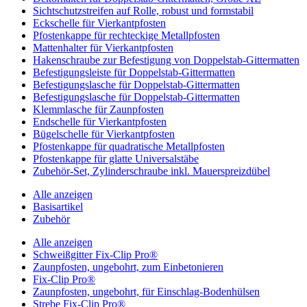
Sichtschutzstreifen auf Rolle, robust und formstabil
Eckschelle für Vierkantpfosten
Pfostenkappe für rechteckige Metallpfosten
Mattenhalter für Vierkantpfosten
Hakenschraube zur Befestigung von Doppelstab-Gittermatten
Befestigungsleiste für Doppelstab-Gittermatten
Befestigungslasche für Doppelstab-Gittermatten
Befestigungslasche für Doppelstab-Gittermatten
Klemmlasche für Zaunpfosten
Endschelle für Vierkantpfosten
Bügelschelle für Vierkantpfosten
Pfostenkappe für quadratische Metallpfosten
Pfostenkappe für glatte Universalstäbe
Zubehör-Set, Zylinderschraube inkl. Mauerspreizdübel
Alle anzeigen
Basisartikel
Zubehör
Alle anzeigen
Schweißgitter Fix-Clip Pro®
Zaunpfosten, ungebohrt, zum Einbetonieren
Fix-Clip Pro®
Zaunpfosten, ungebohrt, für Einschlag-Bodenhülsen
Strebe Fix-Clip Pro®