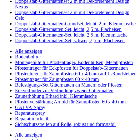
Doppelstab-Gittermattenset 2 m mit Dekorelement Design
Nexus
Doppelstab-Gittermattenset 2 m mit Dekorelement Design
Oslo
Doppelstab-Gittermatten-Grundset, leicht, 2 m, Klemmlasche
Doppelstab-Gittermatten-Set, leicht, 2,5 m, Flacheisen
Doppelstab-Gittermatten-Set, leicht, 2,5 m, Klemmlasche
Doppelstab-Gittermatten-Set, schwer, 2,5 m, Flacheisen
Alle anzeigen
Bodenbohrer
Montagehilfe für Pfostenträger, Bodenhülsen, Metallpfosten
Pfostenträger für Eckpfosten für Doppelstab-Gittermatten
Pfostenträger für Zaunpfosten 60 x 40 mm auf L-Randsteinen
Pfostenträger für Zaunpfosten 60 x 40 mm
Befestigungs-Set Gittermatten an Mauern oder Pfosten
Eckverbinder zur Verbindung zweier Gittermatten
Zaunerhöhung Erhard inkl. Klemmlasche
Pfostenverstärkung Arnold für Zaunpfosten 60 x 40 mm
GALVA-Spray
Reparaturspray
Reparaturlackstift
Sichtschutzstreifen auf Rolle, robust und formstabil
Alle anzeigen