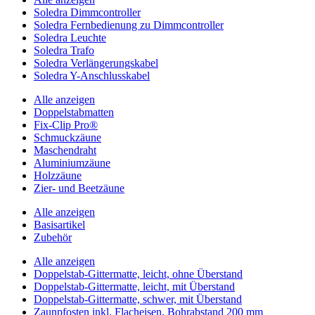
Soledra Dimmcontroller
Soledra Fernbedienung zu Dimmcontroller
Soledra Leuchte
Soledra Trafo
Soledra Verlängerungskabel
Soledra Y-Anschlusskabel
Alle anzeigen
Doppelstabmatten
Fix-Clip Pro®
Schmuckzäune
Maschendraht
Aluminiumzäune
Holzzäune
Zier- und Beetzäune
Alle anzeigen
Basisartikel
Zubehör
Alle anzeigen
Doppelstab-Gittermatte, leicht, ohne Überstand
Doppelstab-Gittermatte, leicht, mit Überstand
Doppelstab-Gittermatte, schwer, mit Überstand
Zaunpfosten inkl. Flacheisen, Bohrabstand 200 mm