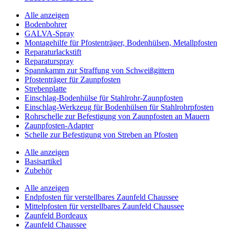
Alle anzeigen
Bodenbohrer
GALVA-Spray
Montagehilfe für Pfostenträger, Bodenhülsen, Metallpfosten
Reparaturlackstift
Reparaturspray
Spannkamm zur Straffung von Schweißgittern
Pfostenträger für Zaunpfosten
Strebenplatte
Einschlag-Bodenhülse für Stahlrohr-Zaunpfosten
Einschlag-Werkzeug für Bodenhülsen für Stahlrohrpfosten
Rohrschelle zur Befestigung von Zaunpfosten an Mauern
Zaunpfosten-Adapter
Schelle zur Befestigung von Streben an Pfosten
Alle anzeigen
Basisartikel
Zubehör
Alle anzeigen
Endpfosten für verstellbares Zaunfeld Chaussee
Mittelpfosten für verstellbares Zaunfeld Chaussee
Zaunfeld Bordeaux
Zaunfeld Chaussee