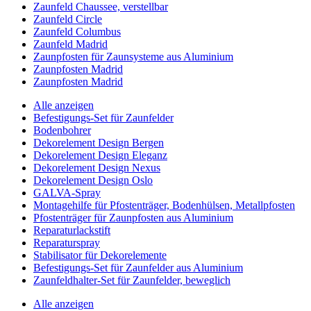
Zaunfeld Chaussee, verstellbar
Zaunfeld Circle
Zaunfeld Columbus
Zaunfeld Madrid
Zaunpfosten für Zaunsysteme aus Aluminium
Zaunpfosten Madrid
Zaunpfosten Madrid
Alle anzeigen
Befestigungs-Set für Zaunfelder
Bodenbohrer
Dekorelement Design Bergen
Dekorelement Design Eleganz
Dekorelement Design Nexus
Dekorelement Design Oslo
GALVA-Spray
Montagehilfe für Pfostenträger, Bodenhülsen, Metallpfosten
Pfostenträger für Zaunpfosten aus Aluminium
Reparaturlackstift
Reparaturspray
Stabilisator für Dekorelemente
Befestigungs-Set für Zaunfelder aus Aluminium
Zaunfeldhalter-Set für Zaunfelder, beweglich
Alle anzeigen