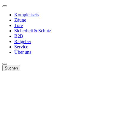
Komplettsets
Zäune
Tore
Sicherheit & Schutz
B2B
Ratgeber
Service
Über uns
Suchen