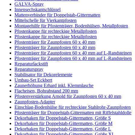
GALVA-Spray
Innensechskantschlüssel
Mattenverbinder für Doppelstab-Gittermatten
Mittelschelle für Vierkantpfosten
Montagehilfe für Pfostenträger, Bodenhülsen, Metallpfosten
Pfostenkappe für rechteckige Metallpfosten
Pfostenkappe für rechteckige Metallpfosten
Pfostenträger für Zaunpfosten 60 x 40 mm
Pfostenträger für Zaunpfosten 60 x 40 mm
Pfostenträger für Zaunpfosten 60 x 40 mm auf L-Randsteinen
Pfostenträger für Zaunpfosten 60 x 40 mm auf L-Randsteinen
Reparaturlackstift
Reparaturspray
Stabilisator für Dekorelemente
Umbau-Set Eckbert
Zaunerhöhung Erhard inkl. Klemmlasche
Flacheisen, Bohrabstand 200 mm
Pfostenverstärkung Arnold für Zaunpfosten 60 x 40 mm
Zaunpfosten-Adapter
Einschlag-Bodenhülse für rechteckige Stahlrohr-Zaunpfosten
Pfostenträger für Doppelstab-Gittermatten mit Riffelstahldolle
Dekorhaken für Doppelstab-Gittermatten, Größe S
Dekorhaken für Doppelstab-Gittermatten, Größe M
Dekorhaken für Doppelstab-Gittermatten, Größe L
Dekorhaken für Doppelstab-Gittermatten, Größe XL