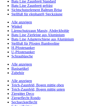
Batu Line Zaunbrett Standard
Batu Line Zaunbrett gefräst
Sichtschutzelement Baltrum Brisa
Stellfuß für elephant® Steckzäune
Alle anzeigen
Winkel
Lärmschutzzaun Massiv, Abdeckbohle
Batu Line Zierleiste aus Aluminium
Batu Line Adapterschiene aus Aluminium
Stellfuß für Pfosten Bambooline
H-Pfostenanker
U-Pfostenanker
Schraublasche
Alle anzeigen
Basisartikel
Zubehör
Alle anzeigen
Teich-Zaunfeld, Bogen mittig oben
Teich-Zaunfeld, Bogen mittig unten
Ziergitter Deco
Ziergeflecht Rondo
Sechseckgeflecht