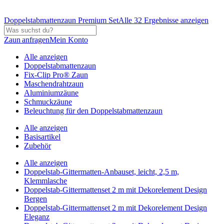
Doppelstabmattenzaun Premium Set
Alle 32 Ergebnisse anzeigen
Zaun anfragen
Mein Konto
Alle anzeigen
Doppelstabmattenzaun
Fix-Clip Pro® Zaun
Maschendrahtzaun
Aluminiumzäune
Schmuckzäune
Beleuchtung für den Doppelstabmattenzaun
Alle anzeigen
Basisartikel
Zubehör
Alle anzeigen
Doppelstab-Gittermatten-Anbauset, leicht, 2,5 m,
Klemmlasche
Doppelstab-Gittermattenset 2 m mit Dekorelement Design
Bergen
Doppelstab-Gittermattenset 2 m mit Dekorelement Design
Eleganz