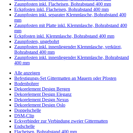
Zaunpfosten inkl. Flacheisen, Bohrabstand 400 mm
Eckpfosten inkl. Flacheisen, Bohrabstand 400 mm
Zaunpfosten inkl. separater Klemmlasche, Bohrabstand 400
mm
Zaunpfosten mit Platte inkl. Klemmlasche, Bohrabstand 400
mm
Eckpfosten inkl. Klemmlasche, Bohrabstand 400 mm
Zaunpfosten, ungebohrt
Zaunpfosten inkl. innenliegender Klemmlasche, verkürzt,
Bohrabstand 400 mm
Zaunpfosten inkl. innenliegender Klemmlasche, Bohrabstand
400 mm
Alle anzeigen
Befestigungs-Set Gittermatten an Mauern oder Pfosten
Bodenbohrer
Dekorelement Design Bergen
Dekorelement Design Eleganz
Dekorelement Design Nexus
Dekorelement Design Oslo
Doppelschelle
DSM-Clip
Eckverbinder zur Verbindung zweier Gittermatten
Endschelle
Flacheisen, Bohrabstand 400 mm